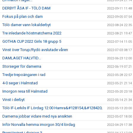
2022-09-24 21:14
DERBYT ÅSA IF - TÖLÖ DAM
2022-09-11 11:48
Fokus på plan och dam
2022-09-05 07:54
Tölö damer vann lokalderbyt
2022-08-24 22:35
Tre inledande höstmatcherna 2022
2022-08-21 19:47
GOTHIA CUP 2022 Girls 18 grupp 5
2022-07-14 11:05
Vinst över Torup/Rydö avslutade våren
2022-07-03 08:17
DAMLAGET HALVTID...
2022-06-23 12:00
Storseger för damerna
2022-06-19 07:21
Tredje trepoängaren i rad
2022-05-28 22:57
4-0 seger i Halmstad
2022-05-21 21:14
Imorgon resa till Halmstad
2022-05-20 23:18
Vinst i derbyt
2022-05-14 21:34
Tölö IF-Lerkils IF Lördag 12:00 Hamra&#128154;&#128420;
2022-05-13 20:00
Damerna jobbar vidare med nya ansikten
2022-05-07 18:00
Inför Norvalla hemma imorgon 30/4 lördag
2022-04-29 17:38
Premiärvinst i division 3