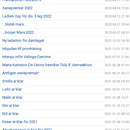
2022-04-17 17:58
Seriepremiär 2022
2022-04-16 12:45
Ladies Cup för div. 3 lag 2022
2022-04-12 21:58
…Slutet mars…
2022-03-27 09:44
…början Mars 2022…
2022-02-27 08:39
Ny ledartrio för damlaget
2021-12-20 18:28
Inbjudan till provträning
2021-12-01 21:30
Intervju inför Valinge-Derome
2021-07-01 21:56
Maria Karlsson De Cecco besöker Tölö IF damsektion
2021-06-28 07:54
Äntligen seriepremiär!
2021-06-21 20:17
Smilla är klar
2021-02-06 18:33
Lollo är klar
2021-02-01 14:10
Malin är klar
2021-01-28 16:01
Elin är klar
2021-01-25 15:27
Eld är klar
2021-01-22 08:18
Esser är klar för 2021
2021-01-04 16:48
Abrahamsson är klar för 2021