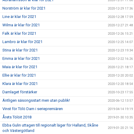
2020-12-31 17:06
Norström är klar för 2021
2020-12-29 17:36
Line är klar för 2021
2020-12-28 17:59
Wilma är klar för 2021
2020-12-27 21:48
Falk är klar för 2021
2020-12-26 15:21
Lambro är klar för 2021
2020-12-25 14:07
Stina är klar för 2021
2020-12-23 19:34
Emma är klar för 2021
2020-12-22 16:26
Maia är klar för 2021
2020-12-21 18:17
Ellie är klar för 2021
2020-12-20 20:02
Klara är klar för 2021
2020-12-20 18:54
Damlaget förstärker
2020-10-23 17:55
Äntligen säsongsstart men utan publik!
2020-06-12 13:57
Vinst för Tölö Dam i seriepremiären
2019-04-14 19:19
Årets Tölöit 2018
2019-01-30 10:35
Ebba Gulin uttagen till regionalt läger för Halland, Skåne
2019-01-20 21:16
och Västergötland