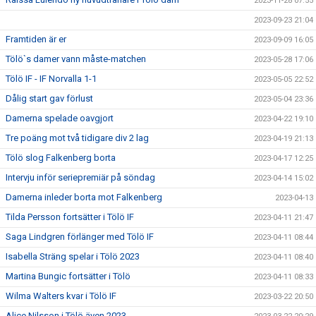
2023-11-28 07:55
2023-09-23 21:04
Framtiden är er
2023-09-09 16:05
Tölö`s damer vann måste-matchen
2023-05-28 17:06
Tölö IF - IF Norvalla 1-1
2023-05-05 22:52
Dålig start gav förlust
2023-05-04 23:36
Damerna spelade oavgjort
2023-04-22 19:10
Tre poäng mot två tidigare div 2 lag
2023-04-19 21:13
Tölö slog Falkenberg borta
2023-04-17 12:25
Intervju inför seriepremiär på söndag
2023-04-14 15:02
Damerna inleder borta mot Falkenberg
2023-04-13
Tilda Persson fortsätter i Tölö IF
2023-04-11 21:47
Saga Lindgren förlänger med Tölö IF
2023-04-11 08:44
Isabella Sträng spelar i Tölö 2023
2023-04-11 08:40
Martina Bungic fortsätter i Tölö
2023-04-11 08:33
Wilma Walters kvar i Tölö IF
2023-03-22 20:50
Alice Nilsson i Tölö även 2023