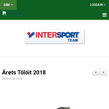
DAM
LOGGA IN
HEM
NYHETER
TRUPPEN
KALENDER
MATCHER
Årets Tölöit 2018
<
>
BILDGALLERI
2019-01-30 10:35
DOKUMENT
KONTAKT