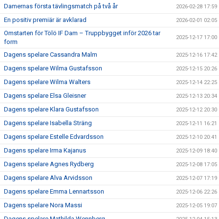
Damernas första tävlingsmatch på två år
2026-02-28 17:59
En positiv premiär är avklarad
2026-02-01 02:05
Omstarten för Tölö IF Dam – Truppbygget inför 2026 tar
2025-12-17 17:00
form
Dagens spelare Cassandra Malm
2025-12-16 17:42
Dagens spelare Wilma Gustafsson
2025-12-15 20:26
Dagens spelare Wilma Walters
2025-12-14 22:25
Dagens spelare Elsa Gleisner
2025-12-13 20:34
Dagens spelare Klara Gustafsson
2025-12-12 20:30
Dagens spelare Isabella Sträng
2025-12-11 16:21
Dagens spelare Estelle Edvardsson
2025-12-10 20:41
Dagens spelare Irma Kajanus
2025-12-09 18:40
Dagens spelare Agnes Rydberg
2025-12-08 17:05
Dagens spelare Alva Arvidsson
2025-12-07 17:19
Dagens spelare Emma Lennartsson
2025-12-06 22:26
Dagens spelare Nora Massi
2025-12-05 19:07
Dagens spelare Mathilda Wennberg