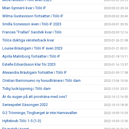
2023-03-22 20:29
Mian Synnerö kvar i Tölö IF
2023-03-22 20:24
Wilma Gustavsson fortsätter i Tölö IF
2023-03-02 20:40
Smilla Sonesson även i Tölö IF 2023
2023-03-01 20:55
Frances "Frallan" Sandvik kvar i Tölö
2023-02-03 12:16
Tölös duktiga vänsterback kvar
2023-01-26 21:08
Louise Bräutigam i Tölö IF även 2023
2023-01-21 00:51
Aprila Malmborg fortsätter i Tölö IF
2023-01-18 19:11
Estelle Edvardsson klar för 2023
2023-01-16 13:37
Alexandra Bräutigam fortsätter i Tölö IF
2023-01-09 17:38
Cristian Barrionuevo ny huvudtränare i Tölö dam
2022-12-06 10:56
Tidig lucköppning i Tölö dam
2022-12-01 23:51
Är du sugen på att provträna med oss?
2022-10-12 16:30
Seriespelet Säsongen 2022
2022-10-10 18:30
0-2 Trönninge, Tingberget är inte Hamravallen
2022-10-09 15:59
Hyltebruk-Tölö 1-5 (1-3)
2022-10-03 12:30
En match i taget…