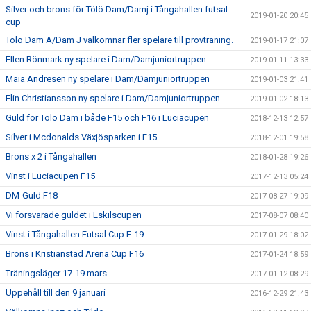
Silver och brons för Tölö Dam/Damj i Tångahallen futsal
2019-01-20 20:45
cup
Tölö Dam A/Dam J välkomnar fler spelare till provträning.
2019-01-17 21:07
Ellen Rönmark ny spelare i Dam/Damjuniortruppen
2019-01-11 13:33
Maia Andresen ny spelare i Dam/Damjuniortruppen
2019-01-03 21:41
Elin Christiansson ny spelare i Dam/Damjuniortruppen
2019-01-02 18:13
Guld för Tölö Dam i både F15 och F16 i Luciacupen
2018-12-13 12:57
Silver i Mcdonalds Växjösparken i F15
2018-12-01 19:58
Brons x 2 i Tångahallen
2018-01-28 19:26
Vinst i Luciacupen F15
2017-12-13 05:24
DM-Guld F18
2017-08-27 19:09
Vi försvarade guldet i Eskilscupen
2017-08-07 08:40
Vinst i Tångahallen Futsal Cup F-19
2017-01-29 18:02
Brons i Kristianstad Arena Cup F16
2017-01-24 18:59
Träningsläger 17-19 mars
2017-01-12 08:29
Uppehåll till den 9 januari
2016-12-29 21:43