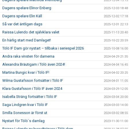
2025-12-04 15:13
Dagens spelare Elinor Enberg
2025-12-03 18:48
Dagens spelare Elin Käll
2025-12-02 17:18
Så var det äntligen dags
2025-12-01 22:13
Raissa Lulendo det självklara valet
2025-11-13 20:40
En härlig start med Damlaget!
2025-10-22 20:59
Tölö IF Dam gör nystart – tillbaka i seriespel 2026
2025-10-08 16:00
Andra raka vinsten för damerna
2024-04-29 21:35
Alexandra Bräutigam i Tölö även 2024!
2024-04-04 16:45
Martina Bungic kvar i Tölö IF!
2024-04-02 20:25
Wilma Gustafsson fortsätter i Tölö IF
2024-04-01 11:05
Klara Gustafsson i Tölö IF även 2024
2024-03-29 12:05
Isabella Sträng fortsätter i Tölö IF
2024-03-04 20:00
Saga Lindgren kvar i Tölö IF
2024-03-03 14:00
Smilla Sonesson är först ut
2024-03-02 08:55
Nystart för Tölö´s damlag
2023-11-30 11:00
Raissa Lulendo ny huvudtränare i Tölö dam