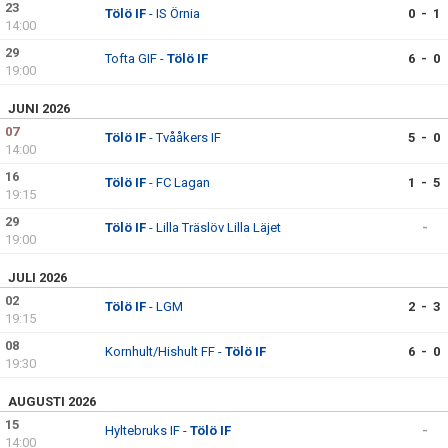
23
Tölö IF
- IS Örnia
0 - 1
14:00
29
Tofta GIF -
Tölö IF
6 - 0
19:00
JUNI 2026
07
Tölö IF
- Tvååkers IF
5 - 0
14:00
16
Tölö IF
- FC Lagan
1 - 5
19:15
29
Tölö IF
- Lilla Träslöv Lilla Läjet
-
19:00
JULI 2026
02
Tölö IF
- LGM
2 - 3
19:15
08
Kornhult/Hishult FF -
Tölö IF
6 - 0
19:30
AUGUSTI 2026
15
Hyltebruks IF -
Tölö IF
-
14:00