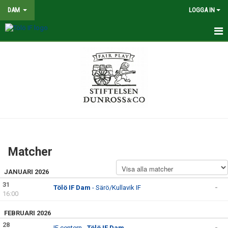
DAM
LOGGA IN
HEM
NYHETER
TRUPPEN
KALENDER
MATCHER
Matcher
BILDGALLERI
JANUARI 2026
DOKUMENT
31
Tölö IF Dam
- Särö/Kullavik IF
-
16:00
KONTAKT
FEBRUARI 2026
28
IF centern -
Tölö IF Dam
-