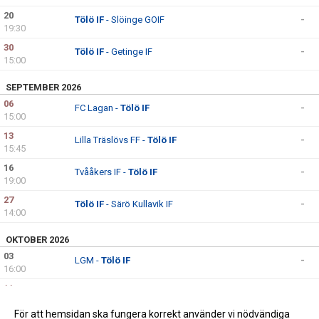
20
Tölö IF
- Slöinge GOIF
-
19:30
30
Tölö IF
- Getinge IF
-
15:00
SEPTEMBER 2026
06
FC Lagan -
Tölö IF
-
15:00
13
Lilla Träslövs FF -
Tölö IF
-
15:45
16
Tvååkers IF -
Tölö IF
-
19:00
27
Tölö IF
- Särö Kullavik IF
-
14:00
OKTOBER 2026
03
LGM -
Tölö IF
-
16:00
11
IS Örnia -
Tölö IF
-
14:00
För att hemsidan ska fungera korrekt använder vi nödvändiga