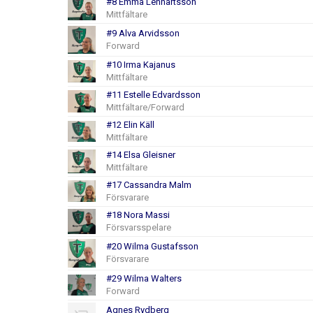
#8 Emma Lennartsson
Mittfältare
#9 Alva Arvidsson
Forward
#10 Irma Kajanus
Mittfältare
#11 Estelle Edvardsson
Mittfältare/Forward
#12 Elin Käll
Mittfältare
#14 Elsa Gleisner
Mittfältare
#17 Cassandra Malm
Försvarare
#18 Nora Massi
Försvarsspelare
#20 Wilma Gustafsson
Försvarare
#29 Wilma Walters
Forward
Agnes Rydberg