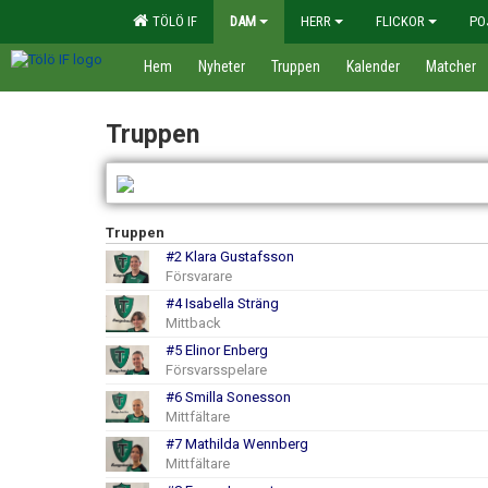
TÖLÖ IF
DAM
HERR
FLICKOR
PO
Hem
Nyheter
Truppen
Kalender
Matcher
Truppen
Truppen
#2 Klara Gustafsson
Försvarare
#4 Isabella Sträng
Mittback
#5 Elinor Enberg
Försvarsspelare
#6 Smilla Sonesson
Mittfältare
#7 Mathilda Wennberg
Mittfältare