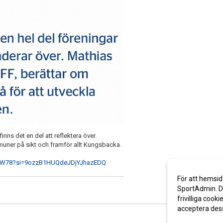
inns det en del att reflektera över.
muner på sikt och framför allt Kungsbacka.
NzW78?si=9ozzB1HUQdeJDjYJhazEDQ
För att hemsid
SportAdmin. De
frivilliga cooki
acceptera des