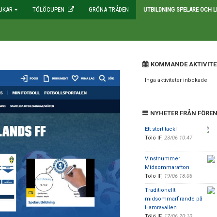
JKAR
TÖLÖCUPEN
GRÖNA TRÅDEN
UTBILDNING SPELARE OCH L
KOMMANDE AKTIVITE
Inga aktiviteter inbokade
NYHETER FRÅN FÖRE
Ett stort tack!
Tölö IF
,
23/06 10:47
Vinstnummer
Midsommarafton
Tölö IF
,
19/06 18:06
Traditionellt
midsommarfirande på
Hamravallen
Tölö IF
,
17/06 20:10