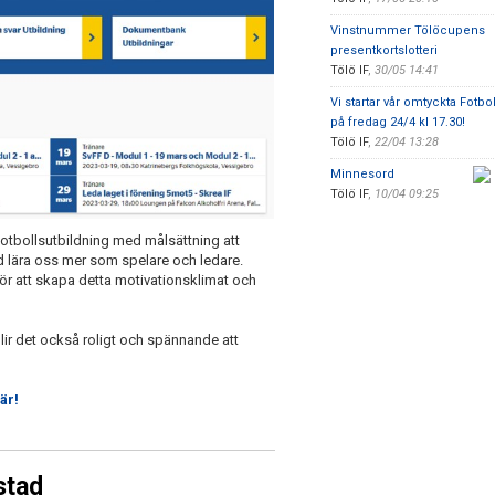
Vinstnummer Tölöcupens
presentkortslotteri
Tölö IF
,
30/05 14:41
Vi startar vår omtyckta Fotbo
på fredag 24/4 kl 17.30!
Tölö IF
,
22/04 13:28
Minnesord
Tölö IF
,
10/04 09:25
 fotbollsutbildning med målsättning att
d lära oss mer som spelare och ledare.
r att skapa detta motivationsklimat och
lir det också roligt och spännande att
är!
stad