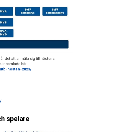
år det att anmäla sig till höstens
 är samlade här:
rutb-hosten-2023/
/
ch spelare