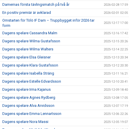
Damernas första tävlingsmatch på två år
2026-02-28 17:59
En positiv premiär är avklarad
2026-02-01 02:05
Omstarten för Tölö IF Dam – Truppbygget inför 2026 tar
2025-12-17 17:00
form
Dagens spelare Cassandra Malm
2025-12-16 17:42
Dagens spelare Wilma Gustafsson
2025-12-15 20:26
Dagens spelare Wilma Walters
2025-12-14 22:25
Dagens spelare Elsa Gleisner
2025-12-13 20:34
Dagens spelare Klara Gustafsson
2025-12-12 20:30
Dagens spelare Isabella Sträng
2025-12-11 16:21
Dagens spelare Estelle Edvardsson
2025-12-10 20:41
Dagens spelare Irma Kajanus
2025-12-09 18:40
Dagens spelare Agnes Rydberg
2025-12-08 17:05
Dagens spelare Alva Arvidsson
2025-12-07 17:19
Dagens spelare Emma Lennartsson
2025-12-06 22:26
Dagens spelare Nora Massi
2025-12-05 19:07