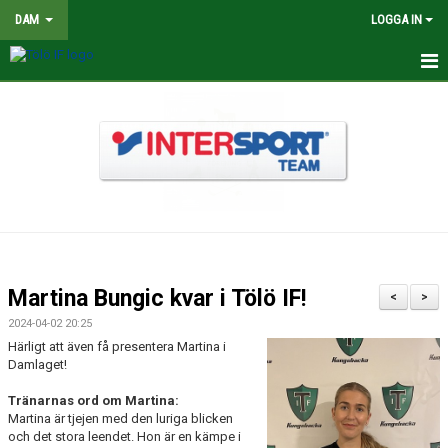
DAM
LOGGA IN
HEM
NYHETER
TRUPPEN
KALENDER
MATCHER
Martina Bungic kvar i Tölö IF!
<
>
BILDGALLERI
2024-04-02 20:25
Härligt att även få presentera Martina i
DOKUMENT
Damlaget!
Tränarnas ord om Martina:
KONTAKT
Martina är tjejen med den luriga blicken
och det stora leendet. Hon är en kämpe i