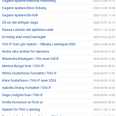
Dagens spelare Mathilda Wennberg
2025-12-04 15:13
Dagens spelare Elinor Enberg
2025-12-03 18:48
Dagens spelare Elin Käll
2025-12-02 17:18
Så var det äntligen dags
2025-12-01 22:13
Raissa Lulendo det självklara valet
2025-11-13 20:40
En härlig start med Damlaget!
2025-10-22 20:59
Tölö IF Dam gör nystart – tillbaka i seriespel 2026
2025-10-08 16:00
Andra raka vinsten för damerna
2024-04-29 21:35
Alexandra Bräutigam i Tölö även 2024!
2024-04-04 16:45
Martina Bungic kvar i Tölö IF!
2024-04-02 20:25
Wilma Gustafsson fortsätter i Tölö IF
2024-04-01 11:05
Klara Gustafsson i Tölö IF även 2024
2024-03-29 12:05
Isabella Sträng fortsätter i Tölö IF
2024-03-04 20:00
Saga Lindgren kvar i Tölö IF
2024-03-03 14:00
Smilla Sonesson är först ut
2024-03-02 08:55
Nystart för Tölö´s damlag
2023-11-30 11:00