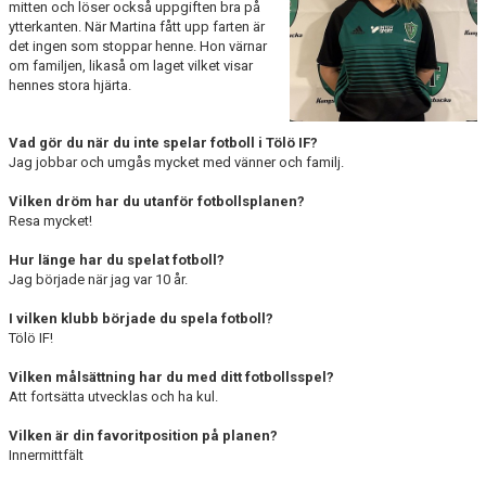
mitten och löser också uppgiften bra på
ytterkanten. När Martina fått upp farten är
det ingen som stoppar henne. Hon värnar
om familjen, likaså om laget vilket visar
hennes stora hjärta.
Vad gör du när du inte spelar fotboll i Tölö IF?
Jag jobbar och umgås mycket med vänner och familj.
Vilken dröm har du utanför fotbollsplanen?
Resa mycket!
Hur länge har du spelat fotboll?
Jag började när jag var 10 år.
I vilken klubb började du spela fotboll?
Tölö IF!
Vilken målsättning har du med ditt fotbollsspel?
Att fortsätta utvecklas och ha kul.
Vilken är din favoritposition på planen?
Innermittfält