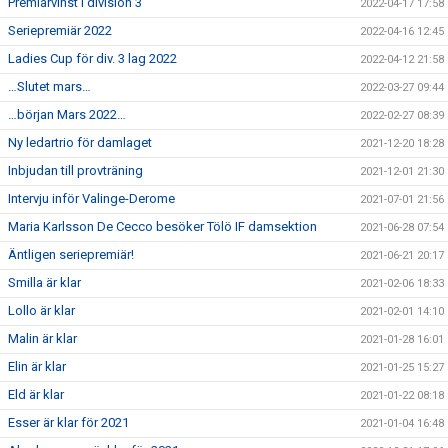
Premiärvinst i division 3
2022-04-17 17:58
Seriepremiär 2022
2022-04-16 12:45
Ladies Cup för div. 3 lag 2022
2022-04-12 21:58
…Slutet mars…
2022-03-27 09:44
…början Mars 2022…
2022-02-27 08:39
Ny ledartrio för damlaget
2021-12-20 18:28
Inbjudan till provträning
2021-12-01 21:30
Intervju inför Valinge-Derome
2021-07-01 21:56
Maria Karlsson De Cecco besöker Tölö IF damsektion
2021-06-28 07:54
Äntligen seriepremiär!
2021-06-21 20:17
Smilla är klar
2021-02-06 18:33
Lollo är klar
2021-02-01 14:10
Malin är klar
2021-01-28 16:01
Elin är klar
2021-01-25 15:27
Eld är klar
2021-01-22 08:18
Esser är klar för 2021
2021-01-04 16:48