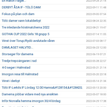
En match i taget…
2022-09-24 21:14
DERBYT ÅSA IF - TÖLÖ DAM
2022-09-11 11:48
Fokus på plan och dam
2022-09-05 07:54
Tölö damer vann lokalderbyt
2022-08-24 22:35
Tre inledande höstmatcherna 2022
2022-08-21 19:47
GOTHIA CUP 2022 Girls 18 grupp 5
2022-07-14 11:05
Vinst över Torup/Rydö avslutade våren
2022-07-03 08:17
DAMLAGET HALVTID...
2022-06-23 12:00
Storseger för damerna
2022-06-19 07:21
Tredje trepoängaren i rad
2022-05-28 22:57
4-0 seger i Halmstad
2022-05-21 21:14
Imorgon resa till Halmstad
2022-05-20 23:18
Vinst i derbyt
2022-05-14 21:34
Tölö IF-Lerkils IF Lördag 12:00 Hamra&#128154;&#128420;
2022-05-13 20:00
Damerna jobbar vidare med nya ansikten
2022-05-07 18:00
Inför Norvalla hemma imorgon 30/4 lördag
2022-04-29 17:38