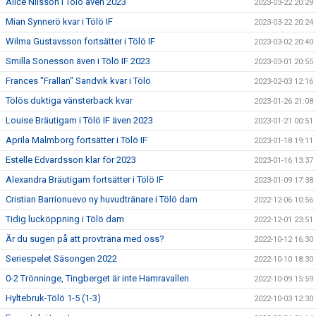
Alice Nilsson i Tölö även 2023
2023-03-22 20:29
Mian Synnerö kvar i Tölö IF
2023-03-22 20:24
Wilma Gustavsson fortsätter i Tölö IF
2023-03-02 20:40
Smilla Sonesson även i Tölö IF 2023
2023-03-01 20:55
Frances "Frallan" Sandvik kvar i Tölö
2023-02-03 12:16
Tölös duktiga vänsterback kvar
2023-01-26 21:08
Louise Bräutigam i Tölö IF även 2023
2023-01-21 00:51
Aprila Malmborg fortsätter i Tölö IF
2023-01-18 19:11
Estelle Edvardsson klar för 2023
2023-01-16 13:37
Alexandra Bräutigam fortsätter i Tölö IF
2023-01-09 17:38
Cristian Barrionuevo ny huvudtränare i Tölö dam
2022-12-06 10:56
Tidig lucköppning i Tölö dam
2022-12-01 23:51
Är du sugen på att provträna med oss?
2022-10-12 16:30
Seriespelet Säsongen 2022
2022-10-10 18:30
0-2 Trönninge, Tingberget är inte Hamravallen
2022-10-09 15:59
Hyltebruk-Tölö 1-5 (1-3)
2022-10-03 12:30