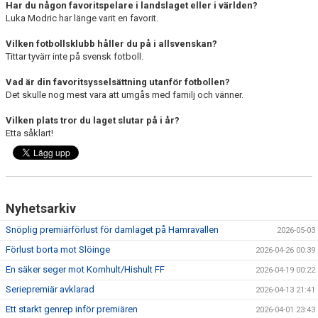
Har du någon favoritspelare i landslaget eller i världen?
Luka Modric har länge varit en favorit.
Vilken fotbollsklubb håller du på i allsvenskan?
Tittar tyvärr inte på svensk fotboll.
Vad är din favoritsysselsättning utanför fotbollen?
Det skulle nog mest vara att umgås med familj och vänner.
Vilken plats tror du laget slutar på i år?
Etta såklart!
Nyhetsarkiv
Snöplig premiärförlust för damlaget på Hamravallen
2026-05-03
Förlust borta mot Slöinge
2026-04-26 00:39
En säker seger mot Kornhult/Hishult FF
2026-04-19 00:22
Seriepremiär avklarad
2026-04-13 21:41
Ett starkt genrep inför premiären
2026-04-01 23:43