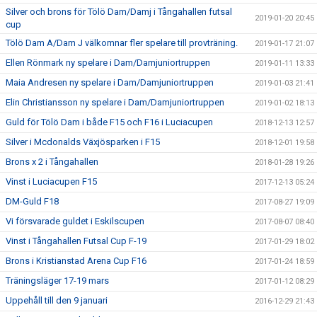
Silver och brons för Tölö Dam/Damj i Tångahallen futsal
2019-01-20 20:45
cup
Tölö Dam A/Dam J välkomnar fler spelare till provträning.
2019-01-17 21:07
Ellen Rönmark ny spelare i Dam/Damjuniortruppen
2019-01-11 13:33
Maia Andresen ny spelare i Dam/Damjuniortruppen
2019-01-03 21:41
Elin Christiansson ny spelare i Dam/Damjuniortruppen
2019-01-02 18:13
Guld för Tölö Dam i både F15 och F16 i Luciacupen
2018-12-13 12:57
Silver i Mcdonalds Växjösparken i F15
2018-12-01 19:58
Brons x 2 i Tångahallen
2018-01-28 19:26
Vinst i Luciacupen F15
2017-12-13 05:24
DM-Guld F18
2017-08-27 19:09
Vi försvarade guldet i Eskilscupen
2017-08-07 08:40
Vinst i Tångahallen Futsal Cup F-19
2017-01-29 18:02
Brons i Kristianstad Arena Cup F16
2017-01-24 18:59
Träningsläger 17-19 mars
2017-01-12 08:29
Uppehåll till den 9 januari
2016-12-29 21:43