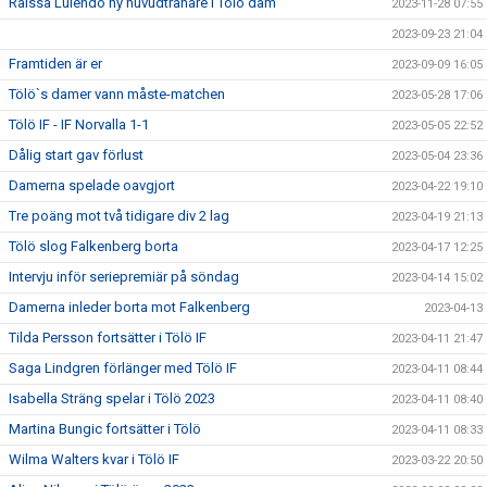
Raissa Lulendo ny huvudtränare i Tölö dam
2023-11-28 07:55
2023-09-23 21:04
Framtiden är er
2023-09-09 16:05
Tölö`s damer vann måste-matchen
2023-05-28 17:06
Tölö IF - IF Norvalla 1-1
2023-05-05 22:52
Dålig start gav förlust
2023-05-04 23:36
Damerna spelade oavgjort
2023-04-22 19:10
Tre poäng mot två tidigare div 2 lag
2023-04-19 21:13
Tölö slog Falkenberg borta
2023-04-17 12:25
Intervju inför seriepremiär på söndag
2023-04-14 15:02
Damerna inleder borta mot Falkenberg
2023-04-13
Tilda Persson fortsätter i Tölö IF
2023-04-11 21:47
Saga Lindgren förlänger med Tölö IF
2023-04-11 08:44
Isabella Sträng spelar i Tölö 2023
2023-04-11 08:40
Martina Bungic fortsätter i Tölö
2023-04-11 08:33
Wilma Walters kvar i Tölö IF
2023-03-22 20:50