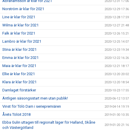
Abrahamsson är klar för 2021
2020-12-31 17:06
Norström är klar för 2021
2020-12-29 17:36
Line är klar för 2021
2020-12-28 17:59
Wilma är klar för 2021
2020-12-27 21:48
Falk är klar för 2021
2020-12-26 15:21
Lambro är klar för 2021
2020-12-25 14:07
Stina är klar för 2021
2020-12-23 19:34
Emma är klar för 2021
2020-12-22 16:26
Maia är klar för 2021
2020-12-21 18:17
Ellie är klar för 2021
2020-12-20 20:02
Klara är klar för 2021
2020-12-20 18:54
Damlaget förstärker
2020-10-23 17:55
Äntligen säsongsstart men utan publik!
2020-06-12 13:57
Vinst för Tölö Dam i seriepremiären
2019-04-14 19:19
Årets Tölöit 2018
2019-01-30 10:35
Ebba Gulin uttagen till regionalt läger för Halland, Skåne
2019-01-20 21:16
och Västergötland