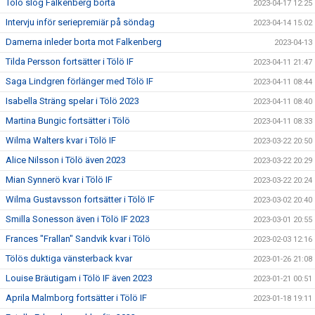
Tölö slog Falkenberg borta
2023-04-17 12:25
Intervju inför seriepremiär på söndag
2023-04-14 15:02
Damerna inleder borta mot Falkenberg
2023-04-13
Tilda Persson fortsätter i Tölö IF
2023-04-11 21:47
Saga Lindgren förlänger med Tölö IF
2023-04-11 08:44
Isabella Sträng spelar i Tölö 2023
2023-04-11 08:40
Martina Bungic fortsätter i Tölö
2023-04-11 08:33
Wilma Walters kvar i Tölö IF
2023-03-22 20:50
Alice Nilsson i Tölö även 2023
2023-03-22 20:29
Mian Synnerö kvar i Tölö IF
2023-03-22 20:24
Wilma Gustavsson fortsätter i Tölö IF
2023-03-02 20:40
Smilla Sonesson även i Tölö IF 2023
2023-03-01 20:55
Frances "Frallan" Sandvik kvar i Tölö
2023-02-03 12:16
Tölös duktiga vänsterback kvar
2023-01-26 21:08
Louise Bräutigam i Tölö IF även 2023
2023-01-21 00:51
Aprila Malmborg fortsätter i Tölö IF
2023-01-18 19:11