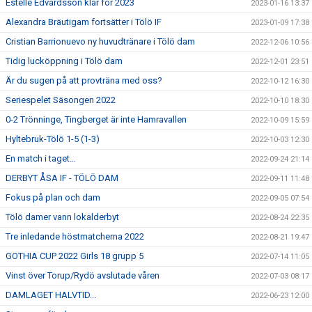
Estelle Edvardsson klar för 2023
2023-01-16 13:37
Alexandra Bräutigam fortsätter i Tölö IF
2023-01-09 17:38
Cristian Barrionuevo ny huvudtränare i Tölö dam
2022-12-06 10:56
Tidig lucköppning i Tölö dam
2022-12-01 23:51
Är du sugen på att provträna med oss?
2022-10-12 16:30
Seriespelet Säsongen 2022
2022-10-10 18:30
0-2 Trönninge, Tingberget är inte Hamravallen
2022-10-09 15:59
Hyltebruk-Tölö 1-5 (1-3)
2022-10-03 12:30
En match i taget…
2022-09-24 21:14
DERBYT ÅSA IF - TÖLÖ DAM
2022-09-11 11:48
Fokus på plan och dam
2022-09-05 07:54
Tölö damer vann lokalderbyt
2022-08-24 22:35
Tre inledande höstmatcherna 2022
2022-08-21 19:47
GOTHIA CUP 2022 Girls 18 grupp 5
2022-07-14 11:05
Vinst över Torup/Rydö avslutade våren
2022-07-03 08:17
DAMLAGET HALVTID...
2022-06-23 12:00