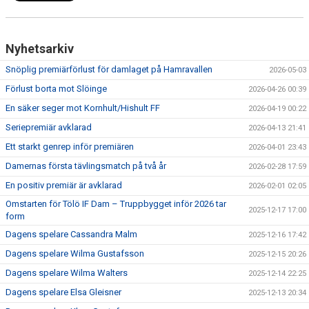
Nyhetsarkiv
Snöplig premiärförlust för damlaget på Hamravallen
2026-05-03
Förlust borta mot Slöinge
2026-04-26 00:39
En säker seger mot Kornhult/Hishult FF
2026-04-19 00:22
Seriepremiär avklarad
2026-04-13 21:41
Ett starkt genrep inför premiären
2026-04-01 23:43
Damernas första tävlingsmatch på två år
2026-02-28 17:59
En positiv premiär är avklarad
2026-02-01 02:05
Omstarten för Tölö IF Dam – Truppbygget inför 2026 tar
2025-12-17 17:00
form
Dagens spelare Cassandra Malm
2025-12-16 17:42
Dagens spelare Wilma Gustafsson
2025-12-15 20:26
Dagens spelare Wilma Walters
2025-12-14 22:25
Dagens spelare Elsa Gleisner
2025-12-13 20:34