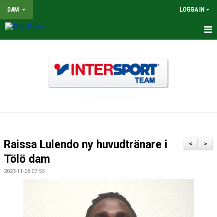
DAM
LOGGA IN
HEM
NYHETER
TRUPPEN
KALENDER
MATCHER
Raissa Lulendo ny huvudtränare i
<
>
BILDGALLERI
Tölö dam
2023-11-28 07:55
DOKUMENT
KONTAKT