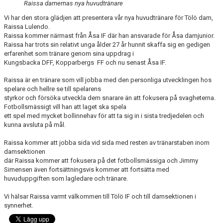
Raissa damernas nya huvudtränare
Vi har den stora glädjen att presentera vår nya huvudtränare för Tölö dam,
Raissa Lulendo.
Raissa kommer närmast från Åsa IF där han ansvarade för Åsa damjunior.
Raissa har trots sin relativt unga ålder 27 år hunnit skaffa sig en gedigen
erfarenhet som tränare genom sina uppdrag i
Kungsbacka DFF, Kopparbergs FF och nu senast Åsa IF.
Raissa är en tränare som vill jobba med den personliga utvecklingen hos
spelare och hellre se till spelarens
styrkor och försöka utveckla dem snarare än att fokusera på svagheterna.
Fotbollsmässigt vill han att laget ska spela
ett spel med mycket bollinnehav för att ta sig in i sista tredjedelen och
kunna avsluta på mål.
Raissa kommer att jobba sida vid sida med resten av tränarstaben inom
damsektionen
där Raissa kommer att fokusera på det fotbollsmässiga och Jimmy
Simensen även fortsättningsvis kommer att fortsätta med
huvuduppgiften som lagledare och tränare.
Vi hälsar Raissa varmt välkommen till Tölö IF och till damsektionen i
synnerhet.