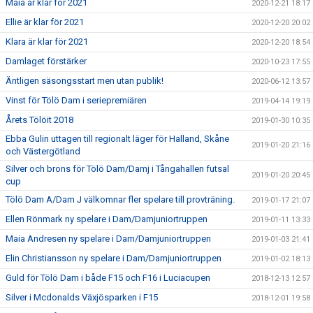
Maia är klar för 2021
2020-12-21 18:17
Ellie är klar för 2021
2020-12-20 20:02
Klara är klar för 2021
2020-12-20 18:54
Damlaget förstärker
2020-10-23 17:55
Äntligen säsongsstart men utan publik!
2020-06-12 13:57
Vinst för Tölö Dam i seriepremiären
2019-04-14 19:19
Årets Tölöit 2018
2019-01-30 10:35
Ebba Gulin uttagen till regionalt läger för Halland, Skåne
2019-01-20 21:16
och Västergötland
Silver och brons för Tölö Dam/Damj i Tångahallen futsal
2019-01-20 20:45
cup
Tölö Dam A/Dam J välkomnar fler spelare till provträning.
2019-01-17 21:07
Ellen Rönmark ny spelare i Dam/Damjuniortruppen
2019-01-11 13:33
Maia Andresen ny spelare i Dam/Damjuniortruppen
2019-01-03 21:41
Elin Christiansson ny spelare i Dam/Damjuniortruppen
2019-01-02 18:13
Guld för Tölö Dam i både F15 och F16 i Luciacupen
2018-12-13 12:57
Silver i Mcdonalds Växjösparken i F15
2018-12-01 19:58