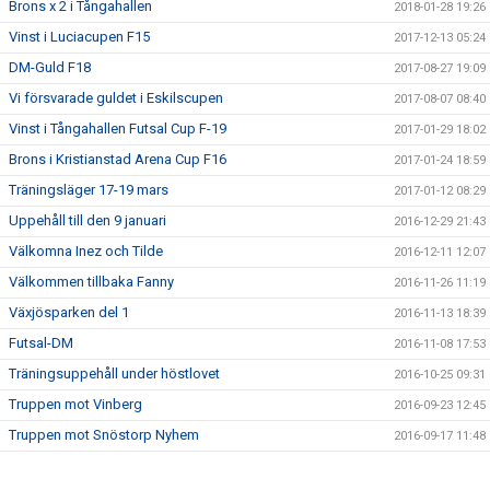
Brons x 2 i Tångahallen
2018-01-28 19:26
Vinst i Luciacupen F15
2017-12-13 05:24
DM-Guld F18
2017-08-27 19:09
Vi försvarade guldet i Eskilscupen
2017-08-07 08:40
Vinst i Tångahallen Futsal Cup F-19
2017-01-29 18:02
Brons i Kristianstad Arena Cup F16
2017-01-24 18:59
Träningsläger 17-19 mars
2017-01-12 08:29
Uppehåll till den 9 januari
2016-12-29 21:43
Välkomna Inez och Tilde
2016-12-11 12:07
Välkommen tillbaka Fanny
2016-11-26 11:19
Växjösparken del 1
2016-11-13 18:39
Futsal-DM
2016-11-08 17:53
Träningsuppehåll under höstlovet
2016-10-25 09:31
Truppen mot Vinberg
2016-09-23 12:45
Truppen mot Snöstorp Nyhem
2016-09-17 11:48
Truppen mot Valinge/Derome!
2016-09-14 21:04