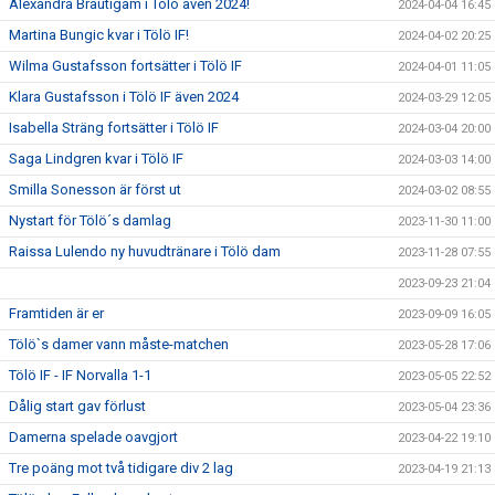
Alexandra Bräutigam i Tölö även 2024!
2024-04-04 16:45
Martina Bungic kvar i Tölö IF!
2024-04-02 20:25
Wilma Gustafsson fortsätter i Tölö IF
2024-04-01 11:05
Klara Gustafsson i Tölö IF även 2024
2024-03-29 12:05
Isabella Sträng fortsätter i Tölö IF
2024-03-04 20:00
Saga Lindgren kvar i Tölö IF
2024-03-03 14:00
Smilla Sonesson är först ut
2024-03-02 08:55
Nystart för Tölö´s damlag
2023-11-30 11:00
Raissa Lulendo ny huvudtränare i Tölö dam
2023-11-28 07:55
2023-09-23 21:04
Framtiden är er
2023-09-09 16:05
Tölö`s damer vann måste-matchen
2023-05-28 17:06
Tölö IF - IF Norvalla 1-1
2023-05-05 22:52
Dålig start gav förlust
2023-05-04 23:36
Damerna spelade oavgjort
2023-04-22 19:10
Tre poäng mot två tidigare div 2 lag
2023-04-19 21:13