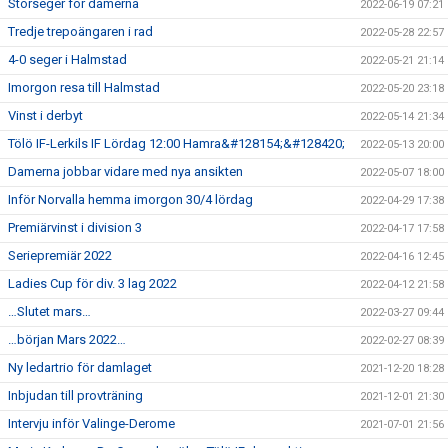
Storseger för damerna
2022-06-19 07:21
Tredje trepoängaren i rad
2022-05-28 22:57
4-0 seger i Halmstad
2022-05-21 21:14
Imorgon resa till Halmstad
2022-05-20 23:18
Vinst i derbyt
2022-05-14 21:34
Tölö IF-Lerkils IF Lördag 12:00 Hamra&#128154;&#128420;
2022-05-13 20:00
Damerna jobbar vidare med nya ansikten
2022-05-07 18:00
Inför Norvalla hemma imorgon 30/4 lördag
2022-04-29 17:38
Premiärvinst i division 3
2022-04-17 17:58
Seriepremiär 2022
2022-04-16 12:45
Ladies Cup för div. 3 lag 2022
2022-04-12 21:58
…Slutet mars…
2022-03-27 09:44
…början Mars 2022…
2022-02-27 08:39
Ny ledartrio för damlaget
2021-12-20 18:28
Inbjudan till provträning
2021-12-01 21:30
Intervju inför Valinge-Derome
2021-07-01 21:56