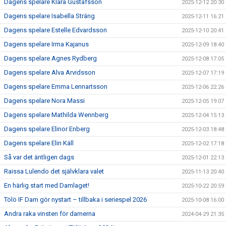
Dagens spelare Klara Gustafsson
2025-12-12 20:30
Dagens spelare Isabella Sträng
2025-12-11 16:21
Dagens spelare Estelle Edvardsson
2025-12-10 20:41
Dagens spelare Irma Kajanus
2025-12-09 18:40
Dagens spelare Agnes Rydberg
2025-12-08 17:05
Dagens spelare Alva Arvidsson
2025-12-07 17:19
Dagens spelare Emma Lennartsson
2025-12-06 22:26
Dagens spelare Nora Massi
2025-12-05 19:07
Dagens spelare Mathilda Wennberg
2025-12-04 15:13
Dagens spelare Elinor Enberg
2025-12-03 18:48
Dagens spelare Elin Käll
2025-12-02 17:18
Så var det äntligen dags
2025-12-01 22:13
Raissa Lulendo det självklara valet
2025-11-13 20:40
En härlig start med Damlaget!
2025-10-22 20:59
Tölö IF Dam gör nystart – tillbaka i seriespel 2026
2025-10-08 16:00
Andra raka vinsten för damerna
2024-04-29 21:35