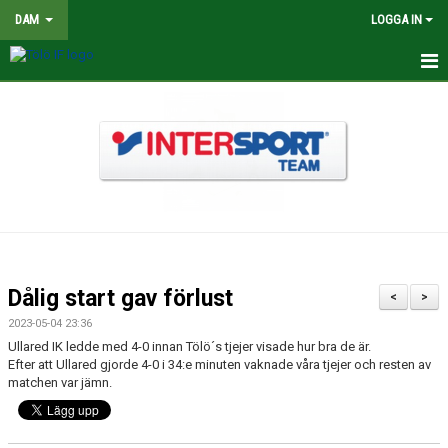
DAM
LOGGA IN
HEM
NYHETER
TRUPPEN
KALENDER
MATCHER
Dålig start gav förlust
<
>
BILDGALLERI
2023-05-04 23:36
Ullared IK ledde med 4-0 innan Tölö´s tjejer visade hur bra de är.
DOKUMENT
Efter att Ullared gjorde 4-0 i 34:e minuten vaknade våra tjejer och resten av
matchen var jämn.
KONTAKT