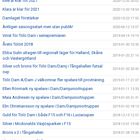
Ellie är klar för 2021
2020-12-20 20:02
Klara är klar för 2021
2020-12-20 18:54
Damlaget förstärker
2020-10-23 17:55
Äntligen säsongsstart men utan publik!
2020-06-12 13:57
Vinst för Tölö Dam i seriepremiären
2019-04-14 19:19
Årets Tölöit 2018
2019-01-30 10:35
Ebba Gulin uttagen till regionalt läger för Halland, Skåne
2019-01-20 21:16
och Västergötland
Silver och brons för Tölö Dam/Damj i Tångahallen futsal
2019-01-20 20:45
cup
Tölö Dam A/Dam J välkomnar fler spelare till provträning.
2019-01-17 21:07
Ellen Rönmark ny spelare i Dam/Damjuniortruppen
2019-01-11 13:33
Maia Andresen ny spelare i Dam/Damjuniortruppen
2019-01-03 21:41
Elin Christiansson ny spelare i Dam/Damjuniortruppen
2019-01-02 18:13
Guld för Tölö Dam i både F15 och F16 i Luciacupen
2018-12-13 12:57
Silver i Mcdonalds Växjösparken i F15
2018-12-01 19:58
Brons x 2 i Tångahallen
2018-01-28 19:26