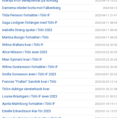
Intervju inför seriepremiär på söndag
2023-04-14 15:02
Damerna inleder borta mot Falkenberg
2023-04-13
Tilda Persson fortsätter i Tölö IF
2023-04-11 21:47
Saga Lindgren förlänger med Tölö IF
2023-04-11 08:44
Isabella Sträng spelar i Tölö 2023
2023-04-11 08:40
Martina Bungic fortsätter i Tölö
2023-04-11 08:33
Wilma Walters kvar i Tölö IF
2023-03-22 20:50
Alice Nilsson i Tölö även 2023
2023-03-22 20:29
Mian Synnerö kvar i Tölö IF
2023-03-22 20:24
Wilma Gustavsson fortsätter i Tölö IF
2023-03-02 20:40
Smilla Sonesson även i Tölö IF 2023
2023-03-01 20:55
Frances "Frallan" Sandvik kvar i Tölö
2023-02-03 12:16
Tölös duktiga vänsterback kvar
2023-01-26 21:08
Louise Bräutigam i Tölö IF även 2023
2023-01-21 00:51
Aprila Malmborg fortsätter i Tölö IF
2023-01-18 19:11
Estelle Edvardsson klar för 2023
2023-01-16 13:37