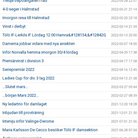
Tredje trepoängaren i rad
2022-05-28 22:57
4-0 seger i Halmstad
2022-05-21 21:14
Imorgon resa till Halmstad
2022-05-20 23:18
Vinst i derbyt
2022-05-14 21:34
Tölö IF-Lerkils IF Lördag 12:00 Hamra&#128154;&#128420;
2022-05-13 20:00
Damerna jobbar vidare med nya ansikten
2022-05-07 18:00
Inför Norvalla hemma imorgon 30/4 lördag
2022-04-29 17:38
Premiärvinst i division 3
2022-04-17 17:58
Seriepremiär 2022
2022-04-16 12:45
Ladies Cup för div. 3 lag 2022
2022-04-12 21:58
…Slutet mars…
2022-03-27 09:44
…början Mars 2022…
2022-02-27 08:39
Ny ledartrio för damlaget
2021-12-20 18:28
Inbjudan till provträning
2021-12-01 21:30
Intervju inför Valinge-Derome
2021-07-01 21:56
Maria Karlsson De Cecco besöker Tölö IF damsektion
2021-06-28 07:54