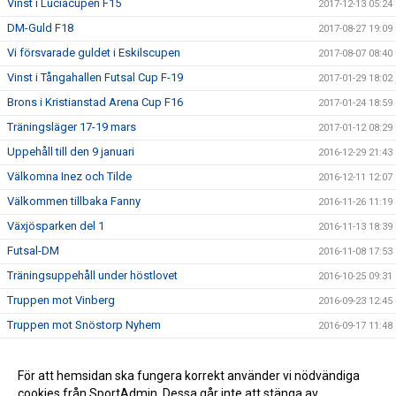
Vinst i Luciacupen F15
2017-12-13 05:24
DM-Guld F18
2017-08-27 19:09
Vi försvarade guldet i Eskilscupen
2017-08-07 08:40
Vinst i Tångahallen Futsal Cup F-19
2017-01-29 18:02
Brons i Kristianstad Arena Cup F16
2017-01-24 18:59
Träningsläger 17-19 mars
2017-01-12 08:29
Uppehåll till den 9 januari
2016-12-29 21:43
Välkomna Inez och Tilde
2016-12-11 12:07
Välkommen tillbaka Fanny
2016-11-26 11:19
Växjösparken del 1
2016-11-13 18:39
Futsal-DM
2016-11-08 17:53
Träningsuppehåll under höstlovet
2016-10-25 09:31
Truppen mot Vinberg
2016-09-23 12:45
Truppen mot Snöstorp Nyhem
2016-09-17 11:48
Truppen mot Valinge/Derome!
2016-09-14 21:04
Truppen mot Löftadalen
För att hemsidan ska fungera korrekt använder vi nödvändiga
2016-09-12 19:12
cookies från SportAdmin. Dessa går inte att stänga av.