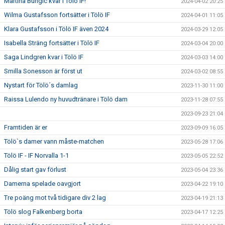
Martina Bungic kvar i Tölö IF!
2024-04-02 20:25
Wilma Gustafsson fortsätter i Tölö IF
2024-04-01 11:05
Klara Gustafsson i Tölö IF även 2024
2024-03-29 12:05
Isabella Sträng fortsätter i Tölö IF
2024-03-04 20:00
Saga Lindgren kvar i Tölö IF
2024-03-03 14:00
Smilla Sonesson är först ut
2024-03-02 08:55
Nystart för Tölö´s damlag
2023-11-30 11:00
Raissa Lulendo ny huvudtränare i Tölö dam
2023-11-28 07:55
2023-09-23 21:04
Framtiden är er
2023-09-09 16:05
Tölö`s damer vann måste-matchen
2023-05-28 17:06
Tölö IF - IF Norvalla 1-1
2023-05-05 22:52
Dålig start gav förlust
2023-05-04 23:36
Damerna spelade oavgjort
2023-04-22 19:10
Tre poäng mot två tidigare div 2 lag
2023-04-19 21:13
Tölö slog Falkenberg borta
2023-04-17 12:25