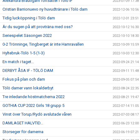
Alexandra Bräutigam fortsätter i Tölö IF
2023-01-09 17:38
Cristian Barrionuevo ny huvudtränare i Tölö dam
2022-12-06 10:56
Tidig lucköppning i Tölö dam
2022-12-01 23:51
Är du sugen på att provträna med oss?
2022-10-12 16:30
Seriespelet Säsongen 2022
2022-10-10 18:30
0-2 Trönninge, Tingberget är inte Hamravallen
2022-10-09 15:59
Hyltebruk-Tölö 1-5 (1-3)
2022-10-03 12:30
En match i taget…
2022-09-24 21:14
DERBYT ÅSA IF - TÖLÖ DAM
2022-09-11 11:48
Fokus på plan och dam
2022-09-05 07:54
Tölö damer vann lokalderbyt
2022-08-24 22:35
Tre inledande höstmatcherna 2022
2022-08-21 19:47
GOTHIA CUP 2022 Girls 18 grupp 5
2022-07-14 11:05
Vinst över Torup/Rydö avslutade våren
2022-07-03 08:17
DAMLAGET HALVTID...
2022-06-23 12:00
Storseger för damerna
2022-06-19 07:21