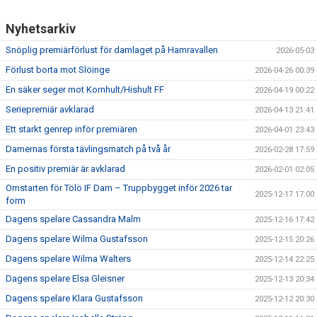
Nyhetsarkiv
Snöplig premiärförlust för damlaget på Hamravallen
2026-05-03
Förlust borta mot Slöinge
2026-04-26 00:39
En säker seger mot Kornhult/Hishult FF
2026-04-19 00:22
Seriepremiär avklarad
2026-04-13 21:41
Ett starkt genrep inför premiären
2026-04-01 23:43
Damernas första tävlingsmatch på två år
2026-02-28 17:59
En positiv premiär är avklarad
2026-02-01 02:05
Omstarten för Tölö IF Dam – Truppbygget inför 2026 tar
2025-12-17 17:00
form
Dagens spelare Cassandra Malm
2025-12-16 17:42
Dagens spelare Wilma Gustafsson
2025-12-15 20:26
Dagens spelare Wilma Walters
2025-12-14 22:25
Dagens spelare Elsa Gleisner
2025-12-13 20:34
Dagens spelare Klara Gustafsson
2025-12-12 20:30