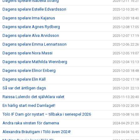
Dagens spelare Isabella Sträng
2025-12-11 16:21
Dagens spelare Estelle Edvardsson
2025-12-10 20:41
Dagens spelare Irma Kajanus
2025-12-09 18:40
Dagens spelare Agnes Rydberg
2025-12-08 17:05
Dagens spelare Alva Arvidsson
2025-12-07 17:19
Dagens spelare Emma Lennartsson
2025-12-06 22:26
Dagens spelare Nora Massi
2025-12-05 19:07
Dagens spelare Mathilda Wennberg
2025-12-04 15:13
Dagens spelare Elinor Enberg
2025-12-03 18:48
Dagens spelare Elin Käll
2025-12-02 17:18
Så var det äntligen dags
2025-12-01 22:13
Raissa Lulendo det självklara valet
2025-11-13 20:40
En härlig start med Damlaget!
2025-10-22 20:59
Tölö IF Dam gör nystart – tillbaka i seriespel 2026
2025-10-08 16:00
Andra raka vinsten för damerna
2024-04-29 21:35
Alexandra Bräutigam i Tölö även 2024!
2024-04-04 16:45