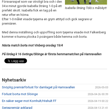
Försvarsspel som var otroligt bra och i den
34:e minut gjorde Isabella Sträng 1-0 på ett
Isabella Sträng Tölö:s målskytt
prefekt skott. Isabella fick en tag på en
retur efter en hörna.
Efter 1-0 målet visade tjejerna en grym attityd och gick segrare ur
premiären.
Med denna inställning och uppoffring som tjejerna visade mot Falkenberg
kommer vi kunna plocka 3 poängare både hemma och borta.
Nästa match borta mot Vinberg onsdag 19/4
På lördag k 16 Getinge/Slöinge är första hemmamatchen på Hamravallen
Nyhetsarkiv
Snöplig premiärförlust för damlaget på Hamravallen
2026-05-03
Förlust borta mot Slöinge
2026-04-26 00:39
En säker seger mot Kornhult/Hishult FF
2026-04-19 00:22
Seriepremiär avklarad
2026-04-13 21:41