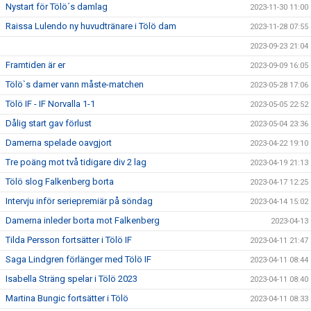
Nystart för Tölö´s damlag
2023-11-30 11:00
Raissa Lulendo ny huvudtränare i Tölö dam
2023-11-28 07:55
2023-09-23 21:04
Framtiden är er
2023-09-09 16:05
Tölö`s damer vann måste-matchen
2023-05-28 17:06
Tölö IF - IF Norvalla 1-1
2023-05-05 22:52
Dålig start gav förlust
2023-05-04 23:36
Damerna spelade oavgjort
2023-04-22 19:10
Tre poäng mot två tidigare div 2 lag
2023-04-19 21:13
Tölö slog Falkenberg borta
2023-04-17 12:25
Intervju inför seriepremiär på söndag
2023-04-14 15:02
Damerna inleder borta mot Falkenberg
2023-04-13
Tilda Persson fortsätter i Tölö IF
2023-04-11 21:47
Saga Lindgren förlänger med Tölö IF
2023-04-11 08:44
Isabella Sträng spelar i Tölö 2023
2023-04-11 08:40
Martina Bungic fortsätter i Tölö
2023-04-11 08:33