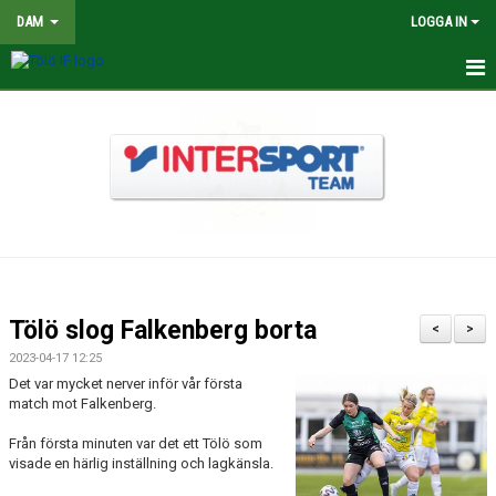
DAM
LOGGA IN
HEM
NYHETER
TRUPPEN
KALENDER
MATCHER
Tölö slog Falkenberg borta
<
>
BILDGALLERI
2023-04-17 12:25
Det var mycket nerver inför vår första
DOKUMENT
match mot Falkenberg.
Från första minuten var det ett Tölö som
KONTAKT
visade en härlig inställning och lagkänsla.