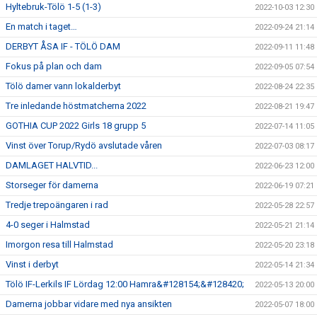
Hyltebruk-Tölö 1-5 (1-3)
2022-10-03 12:30
En match i taget…
2022-09-24 21:14
DERBYT ÅSA IF - TÖLÖ DAM
2022-09-11 11:48
Fokus på plan och dam
2022-09-05 07:54
Tölö damer vann lokalderbyt
2022-08-24 22:35
Tre inledande höstmatcherna 2022
2022-08-21 19:47
GOTHIA CUP 2022 Girls 18 grupp 5
2022-07-14 11:05
Vinst över Torup/Rydö avslutade våren
2022-07-03 08:17
DAMLAGET HALVTID...
2022-06-23 12:00
Storseger för damerna
2022-06-19 07:21
Tredje trepoängaren i rad
2022-05-28 22:57
4-0 seger i Halmstad
2022-05-21 21:14
Imorgon resa till Halmstad
2022-05-20 23:18
Vinst i derbyt
2022-05-14 21:34
Tölö IF-Lerkils IF Lördag 12:00 Hamra&#128154;&#128420;
2022-05-13 20:00
Damerna jobbar vidare med nya ansikten
2022-05-07 18:00