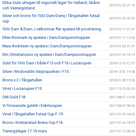
Ebba Gulin uttagen till regionalt läger för Halland, Skåne
2019-01-20 21:16
och Västergötland
Silver och brons för Tölö Dam/Damj i Tångahallen futsal
2019-01-20 20:45
cup
Tölö Dam A/Dam J välkomnar fler spelare till provträning.
2019-01-17 21:07
Ellen Rönmark ny spelare i Dam/Damjuniortruppen
2019-01-11 13:33
Maia Andresen ny spelare i Dam/Damjuniortruppen
2019-01-03 21:41
Elin Christiansson ny spelare i Dam/Damjuniortruppen
2019-01-02 18:13
Guld för Tölö Dam i både F15 och F16 i Luciacupen
2018-12-13 12:57
Silver i Mcdonalds Växjösparken i F15
2018-12-01 19:58
Brons x 2 i Tångahallen
2018-01-28 19:26
Vinst i Luciacupen F15
2017-12-13 05:24
DM-Guld F18
2017-08-27 19:09
Vi försvarade guldet i Eskilscupen
2017-08-07 08:40
Vinst i Tångahallen Futsal Cup F-19
2017-01-29 18:02
Brons i Kristianstad Arena Cup F16
2017-01-24 18:59
Träningsläger 17-19 mars
2017-01-12 08:29