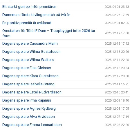
Ett starkt genrep inför premiären
2026-04-01 23:43
Damernas första tävlingsmatch på två år
2026-02-28 17:59
En positiv premiär är avklarad
2026-02-01 02:05
Omstarten för Tölö IF Dam – Truppbygget inför 2026 tar
2025-12-17 17:00
form
Dagens spelare Cassandra Malm
2025-12-16 17:42
Dagens spelare Wilma Gustafsson
2025-12-15 20:26
Dagens spelare Wilma Walters
2025-12-14 22:25
Dagens spelare Elsa Gleisner
2025-12-13 20:34
Dagens spelare Klara Gustafsson
2025-12-12 20:30
Dagens spelare Isabella Sträng
2025-12-11 16:21
Dagens spelare Estelle Edvardsson
2025-12-10 20:41
Dagens spelare Irma Kajanus
2025-12-09 18:40
Dagens spelare Agnes Rydberg
2025-12-08 17:05
Dagens spelare Alva Arvidsson
2025-12-07 17:19
Dagens spelare Emma Lennartsson
2025-12-06 22:26