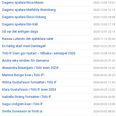
Dagens spelare Nora Massi
2025-12-05 19:07
Dagens spelare Mathilda Wennberg
2025-12-04 15:13
Dagens spelare Elinor Enberg
2025-12-03 18:48
Dagens spelare Elin Käll
2025-12-02 17:18
Så var det äntligen dags
2025-12-01 22:13
Raissa Lulendo det självklara valet
2025-11-13 20:40
En härlig start med Damlaget!
2025-10-22 20:59
Tölö IF Dam gör nystart – tillbaka i seriespel 2026
2025-10-08 16:00
Andra raka vinsten för damerna
2024-04-29 21:35
Alexandra Bräutigam i Tölö även 2024!
2024-04-04 16:45
Martina Bungic kvar i Tölö IF!
2024-04-02 20:25
Wilma Gustafsson fortsätter i Tölö IF
2024-04-01 11:05
Klara Gustafsson i Tölö IF även 2024
2024-03-29 12:05
Isabella Sträng fortsätter i Tölö IF
2024-03-04 20:00
Saga Lindgren kvar i Tölö IF
2024-03-03 14:00
Smilla Sonesson är först ut
2024-03-02 08:55