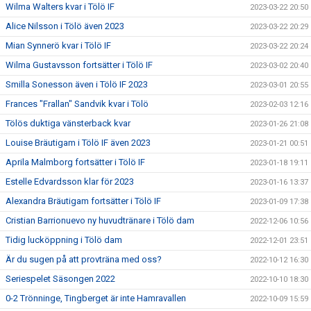
Wilma Walters kvar i Tölö IF
2023-03-22 20:50
Alice Nilsson i Tölö även 2023
2023-03-22 20:29
Mian Synnerö kvar i Tölö IF
2023-03-22 20:24
Wilma Gustavsson fortsätter i Tölö IF
2023-03-02 20:40
Smilla Sonesson även i Tölö IF 2023
2023-03-01 20:55
Frances "Frallan" Sandvik kvar i Tölö
2023-02-03 12:16
Tölös duktiga vänsterback kvar
2023-01-26 21:08
Louise Bräutigam i Tölö IF även 2023
2023-01-21 00:51
Aprila Malmborg fortsätter i Tölö IF
2023-01-18 19:11
Estelle Edvardsson klar för 2023
2023-01-16 13:37
Alexandra Bräutigam fortsätter i Tölö IF
2023-01-09 17:38
Cristian Barrionuevo ny huvudtränare i Tölö dam
2022-12-06 10:56
Tidig lucköppning i Tölö dam
2022-12-01 23:51
Är du sugen på att provträna med oss?
2022-10-12 16:30
Seriespelet Säsongen 2022
2022-10-10 18:30
0-2 Trönninge, Tingberget är inte Hamravallen
2022-10-09 15:59