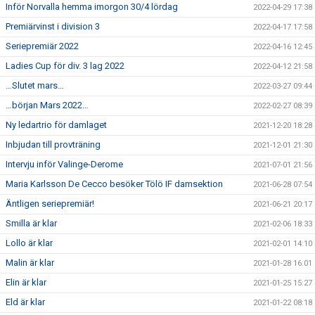
Inför Norvalla hemma imorgon 30/4 lördag
2022-04-29 17:38
Premiärvinst i division 3
2022-04-17 17:58
Seriepremiär 2022
2022-04-16 12:45
Ladies Cup för div. 3 lag 2022
2022-04-12 21:58
…Slutet mars…
2022-03-27 09:44
…början Mars 2022…
2022-02-27 08:39
Ny ledartrio för damlaget
2021-12-20 18:28
Inbjudan till provträning
2021-12-01 21:30
Intervju inför Valinge-Derome
2021-07-01 21:56
Maria Karlsson De Cecco besöker Tölö IF damsektion
2021-06-28 07:54
Äntligen seriepremiär!
2021-06-21 20:17
Smilla är klar
2021-02-06 18:33
Lollo är klar
2021-02-01 14:10
Malin är klar
2021-01-28 16:01
Elin är klar
2021-01-25 15:27
Eld är klar
2021-01-22 08:18