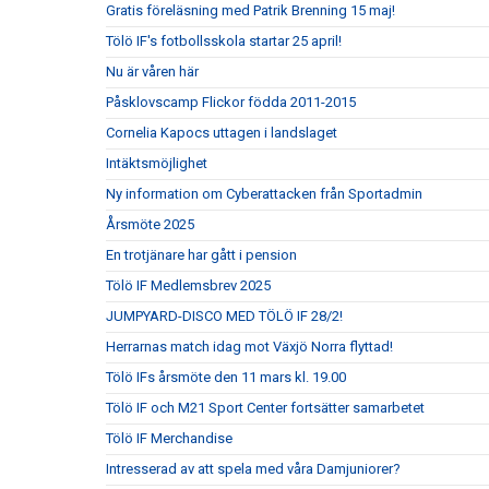
Gratis föreläsning med Patrik Brenning 15 maj!
Tölö IF's fotbollsskola startar 25 april!
Nu är våren här
Påsklovscamp Flickor födda 2011-2015
Cornelia Kapocs uttagen i landslaget
Intäktsmöjlighet
Ny information om Cyberattacken från Sportadmin
Årsmöte 2025
En trotjänare har gått i pension
Tölö IF Medlemsbrev 2025
JUMPYARD-DISCO MED TÖLÖ IF 28/2!
Herrarnas match idag mot Växjö Norra flyttad!
Tölö IFs årsmöte den 11 mars kl. 19.00
Tölö IF och M21 Sport Center fortsätter samarbetet
Tölö IF Merchandise
Intresserad av att spela med våra Damjuniorer?