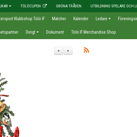
JKAR
TÖLÖCUPEN
GRÖNA TRÅDEN
UTBILDNING SPELARE OCH L
tersport Klubbshop Tölö IF
Matcher
Kalender
Ledare
Föreningsi
etspartner
Övrigt
Dokument
Tölö IF Merchandise Shop
<
>