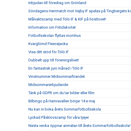
Inbjudan till föredrag om Grönland
Söndagens Herrmatch mot Vejby IF spelas på Tingbergets k
Målvaktscamp med Tölö IF & KIF på höstlovet!
Information om Fritidskortet
Fotbollsskolan flyttas inomhus
Kvarglömd Fleecejacka
Visa ditt stöd för Tölö IF
Dubbelt upp till föreningslivet!
En fantastisk juni månad i Tölö IF
Vinstnummer Midsommarfirandet
Midsommarerbjudande
Tänk på GDPR om du tar bilder eller film
Bilbingo på Hamravallen börjar 14:e maj
Nu kan ni boka årets Sommarfotbollsskola
Lyckad Påsklovscamp för våra tjejer
Nästa vecka öppnar anmälan till årets Sommarfotbollsskola!