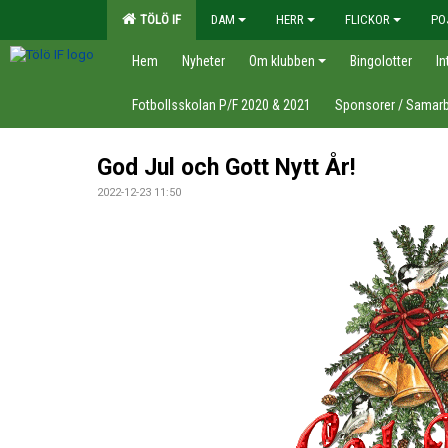
TÖLÖ IF
DAM
HERR
FLICKOR
PO
Hem
Nyheter
Om klubben
Bingolotter
In
Fotbollsskolan P/F 2020 & 2021
Sponsorer / Samarb
God Jul och Gott Nytt År!
2022-12-23 11:50