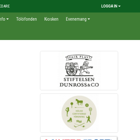
EDARE
LOGGA IN
nfo
Tölöfonden
Kiosken
Evenemang