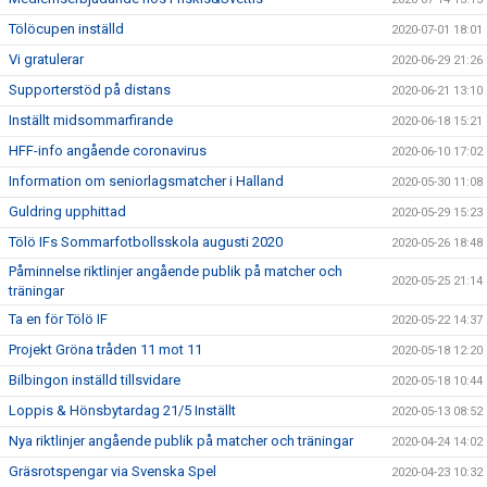
Tölöcupen inställd
2020-07-01 18:01
Vi gratulerar
2020-06-29 21:26
Supporterstöd på distans
2020-06-21 13:10
Inställt midsommarfirande
2020-06-18 15:21
HFF-info angående coronavirus
2020-06-10 17:02
Information om seniorlagsmatcher i Halland
2020-05-30 11:08
Guldring upphittad
2020-05-29 15:23
Tölö IFs Sommarfotbollsskola augusti 2020
2020-05-26 18:48
Påminnelse riktlinjer angående publik på matcher och
2020-05-25 21:14
träningar
Ta en för Tölö IF
2020-05-22 14:37
Projekt Gröna tråden 11 mot 11
2020-05-18 12:20
Bilbingon inställd tillsvidare
2020-05-18 10:44
Loppis & Hönsbytardag 21/5 Inställt
2020-05-13 08:52
Nya riktlinjer angående publik på matcher och träningar
2020-04-24 14:02
Gräsrotspengar via Svenska Spel
2020-04-23 10:32