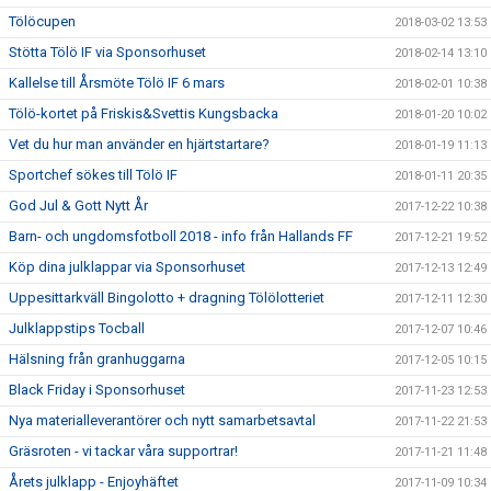
Tölöcupen
2018-03-02 13:53
Stötta Tölö IF via Sponsorhuset
2018-02-14 13:10
Kallelse till Årsmöte Tölö IF 6 mars
2018-02-01 10:38
Tölö-kortet på Friskis&Svettis Kungsbacka
2018-01-20 10:02
Vet du hur man använder en hjärtstartare?
2018-01-19 11:13
Sportchef sökes till Tölö IF
2018-01-11 20:35
God Jul & Gott Nytt År
2017-12-22 10:38
Barn- och ungdomsfotboll 2018 - info från Hallands FF
2017-12-21 19:52
Köp dina julklappar via Sponsorhuset
2017-12-13 12:49
Uppesittarkväll Bingolotto + dragning Tölölotteriet
2017-12-11 12:30
Julklappstips Tocball
2017-12-07 10:46
Hälsning från granhuggarna
2017-12-05 10:15
Black Friday i Sponsorhuset
2017-11-23 12:53
Nya materialleverantörer och nytt samarbetsavtal
2017-11-22 21:53
Gräsroten - vi tackar våra supportrar!
2017-11-21 11:48
Årets julklapp - Enjoyhäftet
2017-11-09 10:34