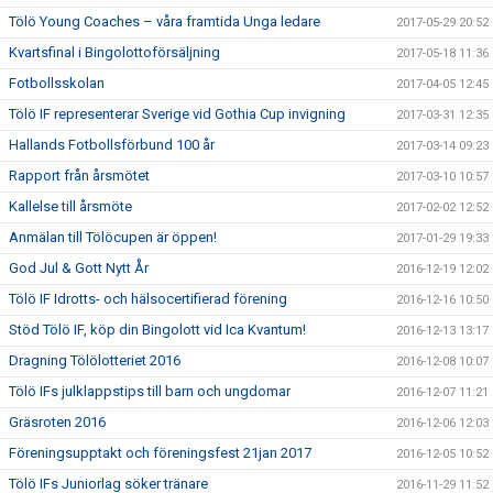
Tölö Young Coaches – våra framtida Unga ledare
2017-05-29 20:52
Kvartsfinal i Bingolottoförsäljning
2017-05-18 11:36
Fotbollsskolan
2017-04-05 12:45
Tölö IF representerar Sverige vid Gothia Cup invigning
2017-03-31 12:35
Hallands Fotbollsförbund 100 år
2017-03-14 09:23
Rapport från årsmötet
2017-03-10 10:57
Kallelse till årsmöte
2017-02-02 12:52
Anmälan till Tölöcupen är öppen!
2017-01-29 19:33
God Jul & Gott Nytt År
2016-12-19 12:02
Tölö IF Idrotts- och hälsocertifierad förening
2016-12-16 10:50
Stöd Tölö IF, köp din Bingolott vid Ica Kvantum!
2016-12-13 13:17
Dragning Tölölotteriet 2016
2016-12-08 10:07
Tölö IFs julklappstips till barn och ungdomar
2016-12-07 11:21
Gräsroten 2016
2016-12-06 12:03
Föreningsupptakt och föreningsfest 21jan 2017
2016-12-05 10:52
Tölö IFs Juniorlag söker tränare
2016-11-29 11:52