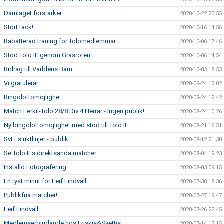
Damlaget förstärker
2020-10-22 20:55
Stort tack!
2020-10-16 14:56
Rabatterad träning för Tölömedlemmar
2020-10-06 17:46
Stöd Tölö IF genom Gräsroten
2020-10-06 14:54
Bidrag till Världens Barn
2020-10-03 18:53
Vi gratulerar
2020-09-24 13:02
Bingolottomöjlighet
2020-09-24 12:42
Match Lerkil-Tölö 28/8 Div 4 Herrar - Ingen publik!
2020-08-24 10:26
Ny bingolottomöjlighet med stöd till Tölö IF
2020-08-21 16:51
SvFFs riktlinjer - publik
2020-08-12 21:30
Se Tölö IFs direktsända matcher
2020-08-04 19:23
Inställd Fotografering
2020-08-03 09:15
En tyst minut för Leif Lindvall
2020-07-30 18:36
Publikfria matcher!
2020-07-27 19:47
Leif Lindvall
2020-07-26 22:45
Medlemserbjudande hos Friskis&Svettis
2020-07-14 13:15