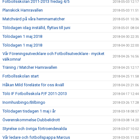
Fotbollsskolan 2011-2013 fredag 4/5
2018-05-03 12:17
Planskick Hamravallen
2018-05-03 11:51
Matchvärd på våra hemmamatcher
2018-05-01 10:36
Tölödagen idag inställd, flyttas till juni
2018-05-01 08:04
Tölödagen 1 maj 2018
2018-04-30 22:35
Tölödagen 1 maj 2018
2018-04-30 22:00
Vår Föreningsutvecklare och Fotbollsutvecklare - mycket
2018-04-26 16:56
välkomna!
Träning / Matcher Hamravallen
2018-04-25 12:17
Fotbollsskolan start
2018-04-25 11:58
Håkan Mild föreläste för oss ikväll
2018-04-23 21:06
Tölö IF Fotbollsskola P/F 2011-2013
2018-04-17 12:44
Inomhusbingo/Bilbingo
2018-03-26 17:28
Tölödagen tisdagen 1 maj i år
2018-03-18 08:57
Överenskommelse Dubbelidrott
2018-03-08 14:20
Styrelse och övriga förtroendevalda
2018-03-07 10:02
Vår ledare och fotbollspappa Marcus
2018-03-05 11:02