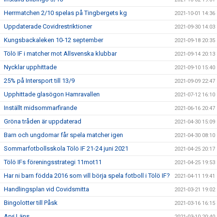
Herrmatchen 2/10 spelas på Tingbergets kg
2021-10-01 14:36
Uppdaterade Covidrestriktioner
2021-09-30 14:03
Kungsbackaleken 10-12 september
2021-09-18 20:35
Tölö IF i matcher mot Allsvenska klubbar
2021-09-14 20:13
Nycklar upphittade
2021-09-10 15:40
25% på Intersport till 13/9
2021-09-09 22:47
Upphittade glasögon Hamravallen
2021-07-12 16:10
Inställt midsommarfirande
2021-06-16 20:47
Gröna tråden är uppdaterad
2021-04-30 15:09
Barn och ungdomar får spela matcher igen
2021-04-30 08:10
Sommarfotbollsskola Tölö IF 21-24 juni 2021
2021-04-25 20:17
Tölö IFs föreningsstrategi 11mot11
2021-04-25 19:53
Har ni barn födda 2016 som vill börja spela fotboll i Tölö IF?
2021-04-11 19:41
Handlingsplan vid Covidsmitta
2021-03-21 19:02
Bingolotter till Påsk
2021-03-16 16:15
Arvi Läns
2021-03-10 20:40