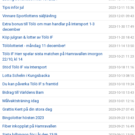
Tips inför jul
2023-12-11 15:36
Vinnare Sportlottens säljtävling
2023-12-01 09:43
Extra bonus till Tölö om man handlar på Intersport 1-3
2023-11-30 17:49
december
Köp julgran & lotter av Tölö IF
2023-11-20 18:42
Tölölotteriet - måndag 11 december!
2023-11-14 13:50
Tölö IF Herr spelar sista matchen på Hamravallen imorgon
2023-10-21 11:23
22/10, kl 14
Stöd Tölö IF via Intersport
2023-10-18 11:16
Lotta Schelin i Kungsbacka
2023-10-13 08:15
Du kan påverka Tölö IF:s framtid
2023-10-10 19:24
Bidrag till Världens Barn
2023-10-10 13:43
Målvaktsträning idag
2023-10-01 12:16
Grattis Kent på din stora dag
2023-09-27 07:45
Bingolotter hösten 2023
2023-09-23 13:43
Fiber inkopplat på Hamravallen
2023-09-21 16:49
Sista bilbingon för i år den 13/9
2023-09-11 13:56