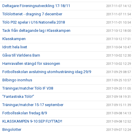
Deltagare Föreningsutveckling 17-18/11
2017-11-07 14:12
Tölölotteriet - dragning 7 december
2017-11-07 11:54
Tölö P02 spelar i U16 Nationella 2018
2017-11-01 10:54
Tack från deltagande lag i Klasskampen
2017-10-12 18:00
Klasskampen
2017-10-12 17:51
Idrott hela livet
2017-10-04 10:47
Gåva till Världens Barn
2017-10-02 12:30
Hamravallen stängd för säsongen
2017-10-02 12:29
Fotbollsskolan avslutning utomhusträning idag 29/9
2017-09-29 08:57
Bilbingo inomhus
2017-09-25 10:57
Träningar/matcher Tölö IF V38
2017-09-20 11:05
”Fantastiska Tölö!”
2017-09-18 19:31
Träningar/matcher 15-17 september
2017-09-15 11:39
Fotbollsskolan fredag 8/9
2017-09-08 14:13
KLASSKAMPEN 9-10 SEP FLYTTAD!!
2017-09-08 12:52
Bingolotter
2017-09-07 12:24