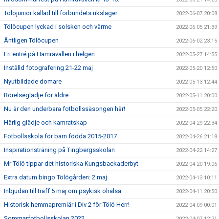
Tölöjunior kallad till förbundets riksläger
2022-06-07 20:08
Tölöcupen lyckad i solsken och värme
2022-06-05 21:39
Äntligen Tölöcupen
2022-06-02 23:15
Fri entré på Hamravallen i helgen
2022-05-27 14:55
Inställd fotografering 21-22 maj
2022-05-20 12:50
Nyutbildade domare
2022-05-13 12:44
Rörelseglädje för äldre
2022-05-11 20:00
Nu är den underbara fotbollssäsongen här!
2022-05-05 22:20
Härlig glädje och kamratskap
2022-04-29 22:34
Fotbollsskola för barn födda 2015-2017
2022-04-26 21:18
Inspirationsträning på Tingbergsskolan
2022-04-22 14:27
Mr Tölö tippar det historiska Kungsbackaderbyt
2022-04-20 19:06
Extra datum bingo Tölögården: 2 maj
2022-04-13 10:11
Inbjudan till träff 5 maj om psykisk ohälsa
2022-04-11 20:50
Historisk hemmapremiär i Div 2 för Tölö Herr!
2022-04-09 00:01
Sommarfotbollsskolan 2022
2022-04-07 12:21