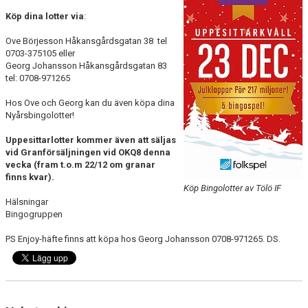
FÖRENINGSINFO
Köp dina lotter via
:
TÖLÖFONDEN
Ove Börjesson Håkansgårdsgatan 38 tel
0703-375105 eller
KIOSKEN
Georg Johansson Håkansgårdsgatan 83
tel: 0708-971265
EVENEMANG
Hos Ove och Georg kan du även köpa dina
Nyårsbingolotter!
FOTBOLLSSKOLAN P/F 2020 & 2021
Uppesittarlotter kommer även att säljas
SPONSORER / SAMARBETSPARTNER
vid Granförsäljningen vid OKQ8 denna
vecka (fram t.o.m 22/12 om granar
finns kvar).
ÖVRIGT
Köp Bingolotter av Tölö IF
Hälsningar
DOKUMENT
Bingogruppen
PS Enjoy-häfte finns att köpa hos Georg Johansson 0708-971265. DS.
TÖLÖ IF MERCHANDISE SHOP