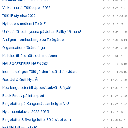
Välkomna till Tölöcupen 2022!
2022-03-25 14:21
Tölö IF styrelse 2022
2022-03-16 20:25
Ny hedersmedlem i Tölö IF
2022-03-16 19:41
Unikt tillfälle att lyssna på Johan Fallby 19 mars!
2022-03-03 11:06
Äntligen Inomhusbingo på Tölögården!
2022-02-07 16:14
Organisationsförändringar
2022-02-03 17:25
Kallelse till årsmöte och motioner
2022-01-31 14:01
HÄLSOCERTIFIERINGEN 2021
2022-01-17 13:16
Inomhusbingon Tölögården inställd tillsvidare
2022-01-11 23:10
God Jul & Gott Nytt År
2021-12-22 17:26
Köp bingolotter till Uppesittarkväll & Nyår!
2021-12-09 14:07
Black Friday på Intersport
2021-11-25 17:28
Bingolotter på Kungsmässan helgen V43
2021-10-28 14:22
Nytt materialavtal 2022-2025
2021-10-15 16:01
Bingolotter & Sverigelotter 30-årsjubileum
2021-10-07 07:51
Inställd bilbingo 3/10
2021-10-02 19:01