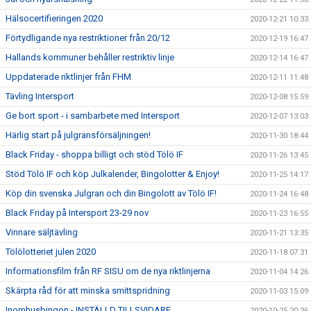
Hälsocertifieringen 2020
2020-12-21 10:33
Förtydligande nya restriktioner från 20/12
2020-12-19 16:47
Hallands kommuner behåller restriktiv linje
2020-12-14 16:47
Uppdaterade riktlinjer från FHM
2020-12-11 11:48
Tävling Intersport
2020-12-08 15:59
Ge bort sport - i sambarbete med Intersport
2020-12-07 13:03
Härlig start på julgransförsäljningen!
2020-11-30 18:44
Black Friday - shoppa billigt och stöd Tölö IF
2020-11-26 13:45
Stöd Tölö IF och köp Julkalender, Bingolotter & Enjoy!
2020-11-25 14:17
Köp din svenska Julgran och din Bingolott av Tölö IF!
2020-11-24 16:48
Black Friday på Intersport 23-29 nov
2020-11-23 16:55
Vinnare säljtävling
2020-11-21 13:35
Tölölotteriet julen 2020
2020-11-18 07:31
Informationsfilm från RF SISU om de nya riktlinjerna
2020-11-04 14:26
Skärpta råd för att minska smittspridning
2020-11-03 15:09
Inomhusbingon - INSTÄLLD TILLSVIDARE
2020-10-25 20:36