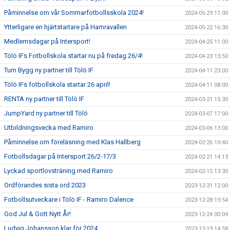
Påminnelse om vår Sommarfotbollsskola 2024!
2024-05-29 11:00
Ytterligare en hjärtstartare på Hamravallen
2024-05-22 16:30
Medlemsdagar på Intersport!
2024-04-25 11:00
Tölö IFs Fotbollskola startar nu på fredag 26/4!
2024-04-23 13:50
Tum Bygg ny partner till Tölö IF
2024-04-11 23:00
Tölö IFs fotbollskola startar 26 april!
2024-04-11 08:00
RENTA ny partner till Tölö IF
2024-03-21 15:30
JumpYard ny partner till Tölö
2024-03-07 17:00
Utbildningsvecka med Ramiro
2024-03-06 13:00
Påminnelse om föreläsning med Klas Hallberg
2024-02-26 10:40
Fotbollsdagar på Intersport 26/2-17/3
2024-02-21 14:13
Lyckad sportlovsträning med Ramiro
2024-02-15 13:30
Ordförandes sista ord 2023
2023-12-31 12:00
Fotbollsutveckare i Tölö IF - Ramiro Dalence
2023-12-28 19:54
God Jul & Gott Nytt År!
2023-12-24 00:04
Ludvig Johansson klar för 2024
2023-12-19 14:58