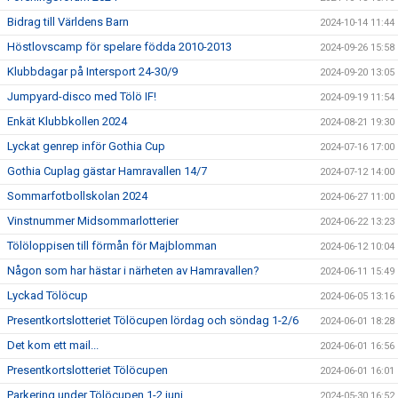
Bidrag till Världens Barn
2024-10-14 11:44
Höstlovscamp för spelare födda 2010-2013
2024-09-26 15:58
Klubbdagar på Intersport 24-30/9
2024-09-20 13:05
Jumpyard-disco med Tölö IF!
2024-09-19 11:54
Enkät Klubbkollen 2024
2024-08-21 19:30
Lyckat genrep inför Gothia Cup
2024-07-16 17:00
Gothia Cuplag gästar Hamravallen 14/7
2024-07-12 14:00
Sommarfotbollskolan 2024
2024-06-27 11:00
Vinstnummer Midsommarlotterier
2024-06-22 13:23
Tölöloppisen till förmån för Majblomman
2024-06-12 10:04
Någon som har hästar i närheten av Hamravallen?
2024-06-11 15:49
Lyckad Tölöcup
2024-06-05 13:16
Presentkortslotteriet Tölöcupen lördag och söndag 1-2/6
2024-06-01 18:28
Det kom ett mail...
2024-06-01 16:56
Presentkortslotteriet Tölöcupen
2024-06-01 16:01
Parkering under Tölöcupen 1-2 juni
2024-05-30 16:52