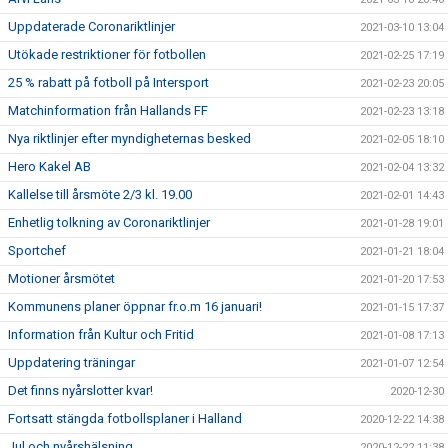
Uppdaterade Coronariktlinjer
2021-03-10 13:04
Utökade restriktioner för fotbollen
2021-02-25 17:19
25 % rabatt på fotboll på Intersport
2021-02-23 20:05
Matchinformation från Hallands FF
2021-02-23 13:18
Nya riktlinjer efter myndigheternas besked
2021-02-05 18:10
Hero Kakel AB
2021-02-04 13:32
Kallelse till årsmöte 2/3 kl. 19.00
2021-02-01 14:43
Enhetlig tolkning av Coronariktlinjer
2021-01-28 19:01
Sportchef
2021-01-21 18:04
Motioner årsmötet
2021-01-20 17:53
Kommunens planer öppnar fr.o.m 16 januari!
2021-01-15 17:37
Information från Kultur och Fritid
2021-01-08 17:13
Uppdatering träningar
2021-01-07 12:54
Det finns nyårslotter kvar!
2020-12-30
Fortsatt stängda fotbollsplaner i Halland
2020-12-22 14:38
Jul och nyårshälsning
2020-12-22 11:38