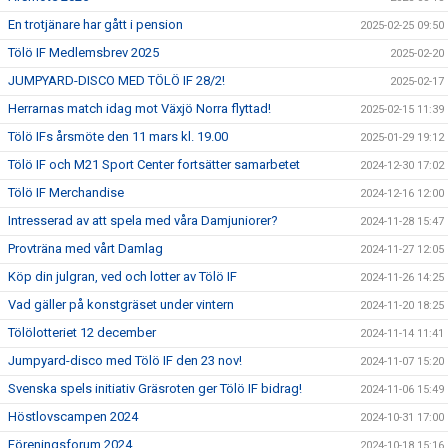
En trotjänare har gått i pension
2025-02-25 09:50
Tölö IF Medlemsbrev 2025
2025-02-20
JUMPYARD-DISCO MED TÖLÖ IF 28/2!
2025-02-17
Herrarnas match idag mot Växjö Norra flyttad!
2025-02-15 11:39
Tölö IFs årsmöte den 11 mars kl. 19.00
2025-01-29 19:12
Tölö IF och M21 Sport Center fortsätter samarbetet
2024-12-30 17:02
Tölö IF Merchandise
2024-12-16 12:00
Intresserad av att spela med våra Damjuniorer?
2024-11-28 15:47
Provträna med vårt Damlag
2024-11-27 12:05
Köp din julgran, ved och lotter av Tölö IF
2024-11-26 14:25
Vad gäller på konstgräset under vintern
2024-11-20 18:25
Tölölotteriet 12 december
2024-11-14 11:41
Jumpyard-disco med Tölö IF den 23 nov!
2024-11-07 15:20
Svenska spels initiativ Gräsroten ger Tölö IF bidrag!
2024-11-06 15:49
Höstlovscampen 2024
2024-10-31 17:00
Föreningsforum 2024
2024-10-18 15:16