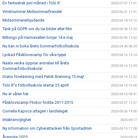
En fantastisk juni månad i Tölö IF
2025-07-07 17:41
Vinstnummer Midsommarfirandet
2025-06-21 17:51
Midsommarerbjudande
2025-06-18 10:16
Tänk på GDPR om du tar bilder eller film
2025-05-30 12:32
Bilbingo på Hamravallen börjar 14:e maj
2025-05-05 13:42
Nu kan ni boka årets Sommarfotbollsskola
2025-04-30 08:29
Lyckad Påsklovscamp för våra tjejer
2025-04-16 15:14
Nästa vecka öppnar anmälan till årets
2025-04-16 12:49
Sommarfotbollsskola!
Gratis föreläsning med Patrik Brenning 15 maj!
2025-04-14 12:52
Tölö IF's fotbollsskola startar 25 april!
2025-04-10 16:00
Nu är våren här
2025-04-10 08:41
Påsklovscamp Flickor födda 2011-2015
2025-03-27 12:47
Cornelia Kapocs uttagen i landslaget
2025-03-26 19:00
Intäktsmöjlighet
2025-03-17
Ny information om Cyberattacken från Sportadmin
2025-03-15 17:28
Årsmöte 2025
2025-03-13