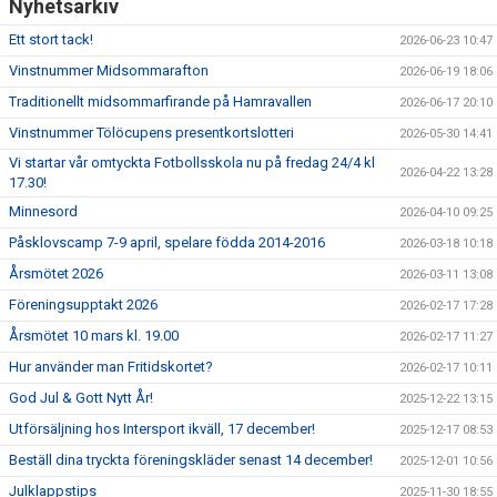
Nyhetsarkiv
Ett stort tack!
2026-06-23 10:47
Vinstnummer Midsommarafton
2026-06-19 18:06
Traditionellt midsommarfirande på Hamravallen
2026-06-17 20:10
Vinstnummer Tölöcupens presentkortslotteri
2026-05-30 14:41
Vi startar vår omtyckta Fotbollsskola nu på fredag 24/4 kl
2026-04-22 13:28
17.30!
Minnesord
2026-04-10 09:25
Påsklovscamp 7-9 april, spelare födda 2014-2016
2026-03-18 10:18
Årsmötet 2026
2026-03-11 13:08
Föreningsupptakt 2026
2026-02-17 17:28
Årsmötet 10 mars kl. 19.00
2026-02-17 11:27
Hur använder man Fritidskortet?
2026-02-17 10:11
God Jul & Gott Nytt År!
2025-12-22 13:15
Utförsäljning hos Intersport ikväll, 17 december!
2025-12-17 08:53
Beställ dina tryckta föreningskläder senast 14 december!
2025-12-01 10:56
Julklappstips
2025-11-30 18:55