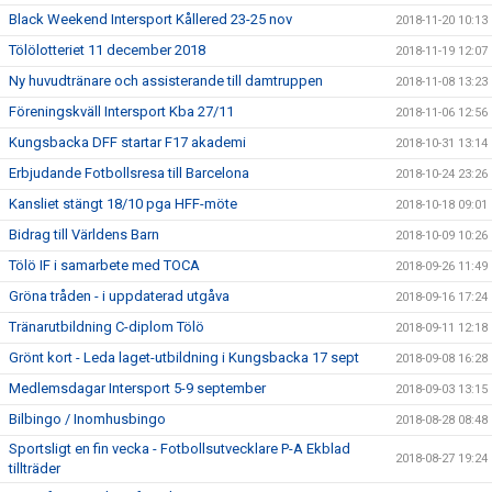
Black Weekend Intersport Kållered 23-25 nov
2018-11-20 10:13
Tölölotteriet 11 december 2018
2018-11-19 12:07
Ny huvudtränare och assisterande till damtruppen
2018-11-08 13:23
Föreningskväll Intersport Kba 27/11
2018-11-06 12:56
Kungsbacka DFF startar F17 akademi
2018-10-31 13:14
Erbjudande Fotbollsresa till Barcelona
2018-10-24 23:26
Kansliet stängt 18/10 pga HFF-möte
2018-10-18 09:01
Bidrag till Världens Barn
2018-10-09 10:26
Tölö IF i samarbete med TOCA
2018-09-26 11:49
Gröna tråden - i uppdaterad utgåva
2018-09-16 17:24
Tränarutbildning C-diplom Tölö
2018-09-11 12:18
Grönt kort - Leda laget-utbildning i Kungsbacka 17 sept
2018-09-08 16:28
Medlemsdagar Intersport 5-9 september
2018-09-03 13:15
Bilbingo / Inomhusbingo
2018-08-28 08:48
Sportsligt en fin vecka - Fotbollsutvecklare P-A Ekblad
2018-08-27 19:24
tillträder