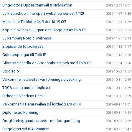
Bingolottos Uppesittarkväll & Nyårsafton
2019-12-09 12:01
Julklappsköp i Intersport webshop senast 1/12!
2019-11-27 11:36
Missa inte Tölölotteriet 9 dec kl 19.00!
2019-11-25 11:39
Köp din svenska Julgran och Bingolott av Tölö IF!
2019-11-22 16:55
Julkampanj Nordic Wellness
2019-11-21 12:19
Erbjudande fotbollsresa
2019-11-13 17:17
Gräsrotspengar till Tölö IF
2019-11-13 14:20
Glöm inte handla via Sponsorhuset och stöd Tölö IF!
2019-11-04 10:50
Stöd Tölö IF
2019-10-22 11:57
Välkommen att delta i vår förenings utveckling!
2019-10-11 12:49
TOCA-camp under höstlovet
2019-10-11 11:39
Bidrag till Världens Barn!
2019-10-08 10:59
Välkomna till Hamravallen på lördag 21/9 kl 14
2019-09-17 11:01
Diplomerad Förening
2019-09-11 11:54
Drogförebyggande arbete - medborgardialog
2019-09-03 10:29
Bingolotter vid ICA Kvantum
2019-08-21 10:47