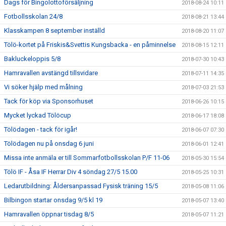
Dags för Bingolottoförsäljning
2018-08-24 10:11
Fotbollsskolan 24/8
2018-08-21 13:44
Klasskampen 8 september inställd
2018-08-20 11:07
Tölö-kortet på Friskis&Svettis Kungsbacka - en påminnelse
2018-08-15 12:11
Bakluckeloppis 5/8
2018-07-30 10:43
Hamravallen avstängd tillsvidare
2018-07-11 14:35
Vi söker hjälp med målning
2018-07-03 21:53
Tack för köp via Sponsorhuset
2018-06-26 10:15
Mycket lyckad Tölöcup
2018-06-17 18:08
Tölödagen - tack för igår!
2018-06-07 07:30
Tölödagen nu på onsdag 6 juni
2018-06-01 12:41
Missa inte anmäla er till Sommarfotbollsskolan P/F 11-06
2018-05-30 15:54
Tölö IF - Åsa IF Herrar Div 4 söndag 27/5 15.00
2018-05-25 10:31
Ledarutbildning: Åldersanpassad Fysisk träning 15/5
2018-05-08 11:06
Bilbingon startar onsdag 9/5 kl 19
2018-05-07 13:40
Hamravallen öppnar tisdag 8/5
2018-05-07 11:21