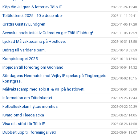
Köp din Julgran & lotter av Tölö IF
2025-11-24 19:40
Tölölotteriet 2025 - 10:e december
2025-11-11 09:41
Grattis Gustav Lundgren
2025-11-05 17:28
Svenska spels initiativ Gräsroten ger Tölö IF bidrag!
2025-11-05 12:59
Lyckad Målvaktscamp på Höstlovet
2025-10-31 13:58
Bidrag till Världens barn!
2025-10-18 09:59
Kompisloppet 2025
2025-10-13 13:04
Inbjudan till föredrag om Grönland
2025-10-04 14:32
Söndagens Herrmatch mot Vejby IF spelas på Tingbergets
2025-10-02 10:15
konstgräs!
Målvaktscamp med Tölö IF & KIF på höstlovet!
2025-10-01 08:00
Information om Fritidskortet
2025-09-26 12:43
Fotbollsskolan flyttas inomhus
2025-09-22 20:39
Kvarglömd Fleecejacka
2025-08-27 14:05
Visa ditt stöd för Tölö IF
2025-08-26 14:50
Dubbelt upp till föreningslivet!
2025-08-04 11:07