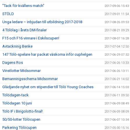
"Tack för kvällens match"
2017-09-06 15:43
STÖLD
2017-09-01 11:54
Unga ledare – inbjudan till utbildning 2017-2018
2017-08-26 09:53
4 Tölölag i årets DM-finaler
2017-08-21 09:29
F15 och F16 vinnare i Eskilscupen!
2017-08-07 16:28
Avtackning Benke
2017-07-04 12:50
147 Tölö-spelare har packat väskorna inför cuphelgen
2017-06-29 07:32
Dagens Ros
2017-06-26 13:33
Vinstlotter Midsommar
2017-06-26 13:11
Bemanningsschema Midsommar
2017-06-21 14:02
Glädjande nyhet om stipendier till Tölö Young Coaches
2017-06-14 15:03
Tölödagen-tack
2017-06-11 09:50
Tölödagen 10 juni
2017-06-09 08:49
Tölö IF i Bingolotto-final!
2017-06-09 08:09
50/50-lotter Tölöcupen
2017-06-07 10:34
Parkering Tölöcupen
2017-05-30 15:16