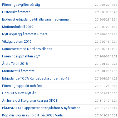
Föreningsavgifter på väg
2019-03-29 12:39
Historiskt årsmöte
2019-03-06 13:48
Exklusivt erbjudande till alla våra medlemmar!
2019-02-28 12:31
Motionsfotboll 2019
2019-02-20 11:15
Nytt upplägg årsmötet 5 mars
2019-02-18 11:25
Viktiga datum 2019
2019-02-11 19:01
Samarbete med Nordic Wellness
2019-02-11 11:32
Föreningsupptakten 26/1
2019-02-03 18:04
Årets Tölöit 2018
2019-01-30 10:26
Motioner till årsmötet
2019-01-29 17:30
Erbjudande TOCA Kungsbacka under feb-19
2019-01-29 11:25
Föreningsupptakt och fest
2018-12-28 12:11
God Jul & Gott Nytt År
2018-12-21 10:50
Än finns det lite granar kvar på OKQ8
2018-12-19 12:21
PÅMINNELSE: Uppesittarlotter julafton & nyårsafton
2018-12-19 10:49
Köp din julgran av Tölö IF på OKQ8 Varla
2018-11-21 10:34