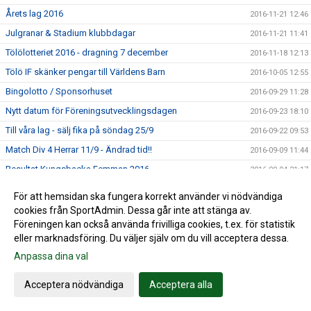
Årets lag 2016
2016-11-21 12:46
Julgranar & Stadium klubbdagar
2016-11-21 11:41
Tölölotteriet 2016 - dragning 7 december
2016-11-18 12:13
Tölö IF skänker pengar till Världens Barn
2016-10-05 12:55
Bingolotto / Sponsorhuset
2016-09-29 11:28
Nytt datum för Föreningsutvecklingsdagen
2016-09-23 18:10
Till våra lag - sälj fika på söndag 25/9
2016-09-22 09:53
Match Div 4 Herrar 11/9 - Ändrad tid!!
2016-09-09 11:44
Resultat Kungsbacka Femman 2016
2016-09-04 21:17
Pristagare i Klasskampen 2016
2016-09-03 20:24
För att hemsidan ska fungera korrekt använder vi nödvändiga
Resultat Kungsbacka Femman 3/9
2016-09-03 20:21
cookies från SportAdmin. Dessa går inte att stänga av.
Föreningen kan också använda frivilliga cookies, t.ex. för statistik
Slutspel Kungsbacka femman 4/9
2016-09-03 15:20
eller marknadsföring. Du väljer själv om du vill acceptera dessa.
Bingolottopremiär 28 augusti!
2016-08-24 11:33
Anpassa dina val
Kungsbackafemman 3-4/9
2016-08-10 10:45
Acceptera nödvändiga
Acceptera alla
Fotbollsskolan
2016-08-10 10:41
Trevlig sommar önskar Tölö IF
2016-06-28 14:06