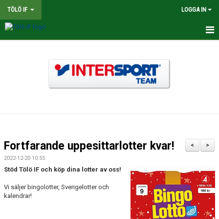
TÖLÖ IF
LOGGA IN
HEM
NYHETER
OM KLUBBEN
BINGOLOTTER
INTERSPORT KLUBBSHOP TÖLÖ IF
Fortfarande uppesittarlotter kvar!
<
>
MATCHER
2022-12-20 10:55
Stöd Tölö IF och köp dina lotter av oss!
KALENDER
Vi säljer bingolotter, Sverigelotter och
kalendrar!
LEDARE