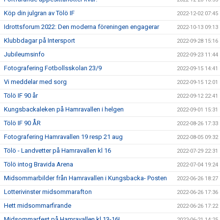
Köp din julgran av Tölö IF
2022-12-02 07:45
Idrottsforum 2022: Den moderna föreningen engagerar
2022-10-13 09:13
Klubbdagar på Intersport
2022-09-28 15:16
Jubileumsinfo
2022-09-23 11:44
Fotografering Fotbollsskolan 23/9
2022-09-15 14:41
Vi meddelar med sorg
2022-09-15 12:01
Tölö IF 90 år
2022-09-12 22:41
Kungsbackaleken på Hamravallen i helgen
2022-09-01 15:31
Tölö IF 90 ÅR
2022-08-26 17:33
Fotografering Hamravallen 19 resp 21 aug
2022-08-05 09:32
Tölö - Landvetter på Hamravallen kl 16
2022-07-29 22:31
Tölö intog Bravida Arena
2022-07-04 19:24
Midsommarbilder från Hamravallen i Kungsbacka- Posten
2022-06-26 18:27
Lotterivinster midsommarafton
2022-06-26 17:36
Hett midsommarfirande
2022-06-26 17:22
Midsommarfest på Hamravallen kl 13-16!
2022-06-21 14:25