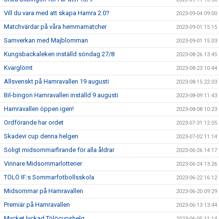
Vill du vara med att skapa Hamra 2.0?
2023-09-04 09:00
Matchvärdar på våra hemmamatcher
2023-09-01 15:15
Samverkan med Majblomman
2023-09-01 15:03
Kungsbackaleken inställd söndag 27/8
2023-08-26 13:45
Kvarglömt
2023-08-23 10:44
Allsvenskt på Hamravallen 19 augusti
2023-08-15 22:03
Bil-bingon Hamravallen inställd 9 augusti
2023-08-09 11:43
Hamravallen öppen igen!
2023-08-08 10:23
Ordförande har ordet
2023-07-31 12:05
Skadevi cup denna helgen
2023-07-02 11:14
Soligt midsommarfirande för alla åldrar
2023-06-26 14:17
Vinnare Midsommarlotterier
2023-06-24 13:26
TÖLÖ IF:s Sommarfotbollsskola
2023-06-22 16:12
Midsommar på Hamravallen
2023-06-20 09:29
Premiär på Hamravallen
2023-06-13 13:44
Mycket lyckad Tölöcupshelg
2023-06-05 11:14