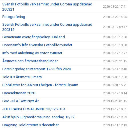
Svensk Fotbolls verksamhet under Corona uppdaterad
2020-03-22 17:41
200321
Fotografering
2020-03-20 14:25
Svensk Fotbolls verksamhet under Corona uppdaterad
2020-03-17 09:47
200315
Gemensam övergångspolicy i Halland
2020-03-13 17:30
Coronainfo från Svenska Fotbollförbundet
2020-03-13 13:58
Info med anledning av coronaviruset
2020-03-12 17:27
Årsmöte och årsmöteshandlingar
2020-02-25 21:15
Föreningsdagar Intersport 17-23 feb 2020
2020-02-14 12:48
Tölö IFs årsmöte 3 mars
2020-02-05 17:50
Biobiljetter för 99kr/st i helgen - först till kvarn!
2020-01-31 15:21
Damsektionen 2020
2020-01-12 10:14
God Jul & Gott Nytt År
2019-12-20 01:15
JULGRANSFÖRSÄLJNING 23/12 2019
2019-12-17 10:31
Akut hjälp julgransförsäljning söndag 15/12
2019-12-12 12:53
Dragning Tölölotteriet 9 december
2019-12-11 12:13