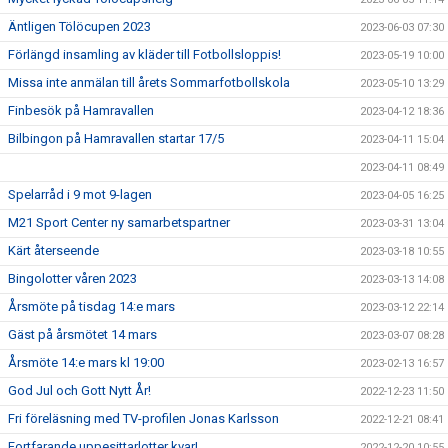
Äntligen Tölöcupen 2023
2023-06-03 07:30
Förlängd insamling av kläder till Fotbollsloppis!
2023-05-19 10:00
Missa inte anmälan till årets Sommarfotbollskola
2023-05-10 13:29
Finbesök på Hamravallen
2023-04-12 18:36
Bilbingon på Hamravallen startar 17/5
2023-04-11 15:04
2023-04-11 08:49
Spelarråd i 9 mot 9-lagen
2023-04-05 16:25
M21 Sport Center ny samarbetspartner
2023-03-31 13:04
Kärt återseende
2023-03-18 10:55
Bingolotter våren 2023
2023-03-13 14:08
Årsmöte på tisdag 14:e mars
2023-03-12 22:14
Gäst på årsmötet 14 mars
2023-03-07 08:28
Årsmöte 14:e mars kl 19:00
2023-02-13 16:57
God Jul och Gott Nytt År!
2022-12-23 11:50
Fri föreläsning med TV-profilen Jonas Karlsson
2022-12-21 08:41
Fortfarande uppesittarlotter kvar!
2022-12-20 10:55