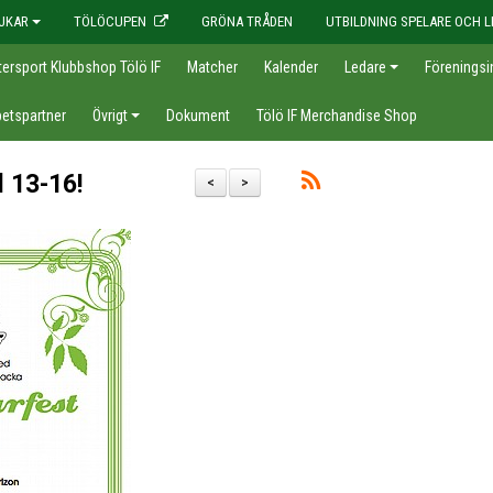
JKAR
TÖLÖCUPEN
GRÖNA TRÅDEN
UTBILDNING SPELARE OCH L
tersport Klubbshop Tölö IF
Matcher
Kalender
Ledare
Föreningsi
etspartner
Övrigt
Dokument
Tölö IF Merchandise Shop
 13-16!
<
>