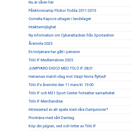
Nu är våren här
Påsklovscamp Flickor födda 2011-2015
Cornelia Kapocs uttagen i landslaget
Intäktsmöjlighet
Ny information om Cyberattacken från Sportadmin
Årsmöte 2025
En trotjänare har gått i pension
Tölö IF Medlemsbrev 2025
JUMPYARD-DISCO MED TÖLÖ IF 28/2!
Herrarnas match idag mot Växjö Norra flyttad!
Tölö IFs årsmöte den 11 mars kl. 19.00
Tölö IF och M21 Sport Center fortsätter samarbetet
Tölö IF Merchandise
Intresserad av att spela med våra Damjuniorer?
Provträna med vårt Damlag
Köp din julgran, ved och lotter av Tölö IF