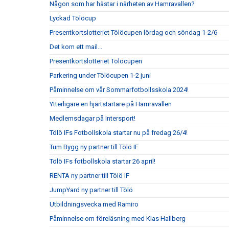
Någon som har hästar i närheten av Hamravallen?
Lyckad Tölöcup
Presentkortslotteriet Tölöcupen lördag och söndag 1-2/6
Det kom ett mail...
Presentkortslotteriet Tölöcupen
Parkering under Tölöcupen 1-2 juni
Påminnelse om vår Sommarfotbollsskola 2024!
Ytterligare en hjärtstartare på Hamravallen
Medlemsdagar på Intersport!
Tölö IFs Fotbollskola startar nu på fredag 26/4!
Tum Bygg ny partner till Tölö IF
Tölö IFs fotbollskola startar 26 april!
RENTA ny partner till Tölö IF
JumpYard ny partner till Tölö
Utbildningsvecka med Ramiro
Påminnelse om föreläsning med Klas Hallberg