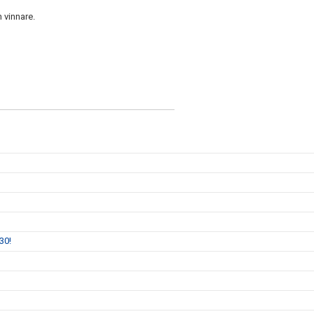
n vinnare.
30!