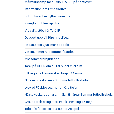
Målvaktscamp med Tölö IF & KIF på höstlovet!
Information om Fritidskortet
Fotbollsskolan flyttas inomhus
Kvarglömd Fleecejacka
Visa ditt stöd för Tölö IF
Dubbelt upp till föreningslivet!
En fantastisk juni månad i Tölö IF
Vinstnummer Midsommarfirandet
Midsommarerbjudande
Tänk på GDPR om du tar bilder eller film
Bilbingo på Hamravallen börjar 14:e maj
Nu kan ni boka årets Sommarfotbollsskola
Lyckad Påsklovscamp för våra tjejer
Nästa vecka öppnar anmälan till årets Sommarfotbollsskola!
Gratis föreläsning med Patrik Brenning 15 maj!
Tölö IF's fotbollsskola startar 25 april!