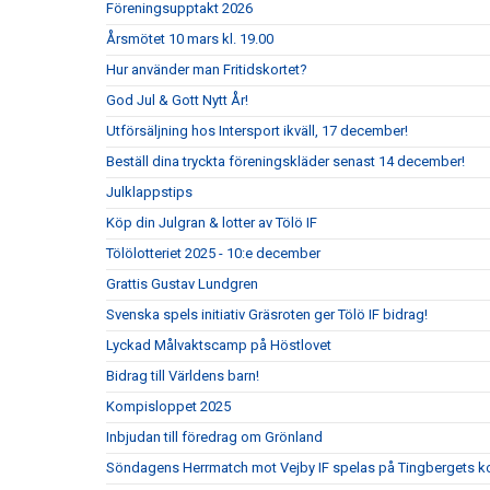
Föreningsupptakt 2026
Årsmötet 10 mars kl. 19.00
Hur använder man Fritidskortet?
God Jul & Gott Nytt År!
Utförsäljning hos Intersport ikväll, 17 december!
Beställ dina tryckta föreningskläder senast 14 december!
Julklappstips
Köp din Julgran & lotter av Tölö IF
Tölölotteriet 2025 - 10:e december
Grattis Gustav Lundgren
Svenska spels initiativ Gräsroten ger Tölö IF bidrag!
Lyckad Målvaktscamp på Höstlovet
Bidrag till Världens barn!
Kompisloppet 2025
Inbjudan till föredrag om Grönland
Söndagens Herrmatch mot Vejby IF spelas på Tingbergets k