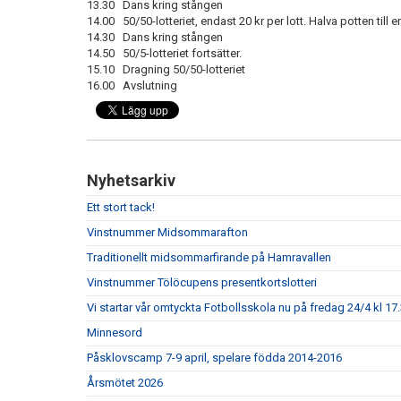
13.30 Dans kring stången
14.00 50/50-lotteriet, endast 20 kr per lott. Halva potten till e
14.30 Dans kring stången
14.50 50/5-lotteriet fortsätter.
15.10 Dragning 50/50-lotteriet
16.00 Avslutning
Nyhetsarkiv
Ett stort tack!
Vinstnummer Midsommarafton
Traditionellt midsommarfirande på Hamravallen
Vinstnummer Tölöcupens presentkortslotteri
Vi startar vår omtyckta Fotbollsskola nu på fredag 24/4 kl 17.
Minnesord
Påsklovscamp 7-9 april, spelare födda 2014-2016
Årsmötet 2026