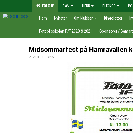
TÖLÖ IF
DAM
HERR
FLICKOR
PO
Hem
Nyheter
Om klubben
Bingolotter
In
Fotbollsskolan P/F 2020 & 2021
Sponsorer / Samarb
Midsommarfest på Hamravallen kl
2022-06-21 14:25