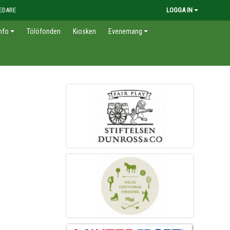
EDARE
LOGGA IN
nfo
Tölöfonden
Kiosken
Evenemang