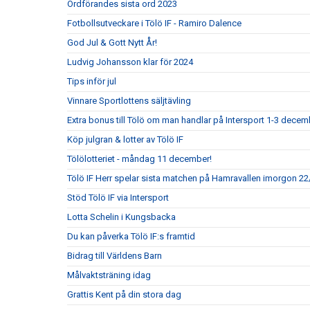
Ordförandes sista ord 2023
Fotbollsutveckare i Tölö IF - Ramiro Dalence
God Jul & Gott Nytt År!
Ludvig Johansson klar för 2024
Tips inför jul
Vinnare Sportlottens säljtävling
Extra bonus till Tölö om man handlar på Intersport 1-3 decem
Köp julgran & lotter av Tölö IF
Tölölotteriet - måndag 11 december!
Tölö IF Herr spelar sista matchen på Hamravallen imorgon 22/
Stöd Tölö IF via Intersport
Lotta Schelin i Kungsbacka
Du kan påverka Tölö IF:s framtid
Bidrag till Världens Barn
Målvaktsträning idag
Grattis Kent på din stora dag