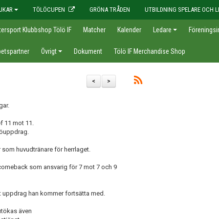
JKAR
TÖLÖCUPEN
GRÖNA TRÅDEN
UTBILDNING SPELARE OCH L
tersport Klubbshop Tölö IF
Matcher
Kalender
Ledare
Föreningsi
etspartner
Övrigt
Dokument
Tölö IF Merchandise Shop
<
>
gar.
ef 11 mot 11.
ölöuppdrag.
 som huvudtränare för herrlaget.
comeback som ansvarig för 7 mot 7 och 9
 ett uppdrag han kommer fortsätta med.
 utökas även