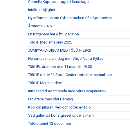
Cornelia Kapocs uttagen i landslaget
Intäktsmöjlighet
Ny information om Cyberattacken från Sportadmin
Årsmöte 2025
En trotjänare har gått i pension
Tölö IF Medlemsbrev 2025
JUMPYARD-DISCO MED TÖLÖ IF 28/2!
Herrarnas match idag mot Växjö Norra flyttad!
Tölö IFs årsmöte den 11 mars kl. 19.00
Tölö IF och M21 Sport Center fortsätter samarbetet
Tölö IF Merchandise
Intresserad av att spela med våra Damjuniorer?
Provträna med vårt Damlag
Köp din julgran, ved och lotter av Tölö IF
Vad gäller på konstgräset under vintern
Tölölotteriet 12 december