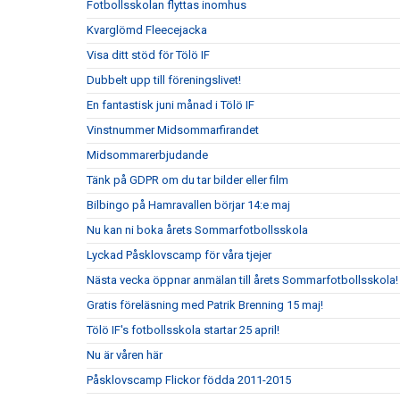
Fotbollsskolan flyttas inomhus
Kvarglömd Fleecejacka
Visa ditt stöd för Tölö IF
Dubbelt upp till föreningslivet!
En fantastisk juni månad i Tölö IF
Vinstnummer Midsommarfirandet
Midsommarerbjudande
Tänk på GDPR om du tar bilder eller film
Bilbingo på Hamravallen börjar 14:e maj
Nu kan ni boka årets Sommarfotbollsskola
Lyckad Påsklovscamp för våra tjejer
Nästa vecka öppnar anmälan till årets Sommarfotbollsskola!
Gratis föreläsning med Patrik Brenning 15 maj!
Tölö IF's fotbollsskola startar 25 april!
Nu är våren här
Påsklovscamp Flickor födda 2011-2015