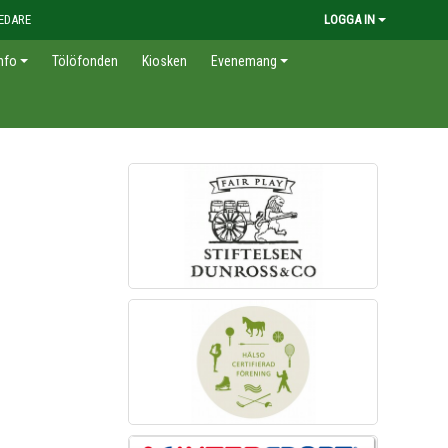
EDARE
LOGGA IN
nfo
Tölöfonden
Kiosken
Evenemang