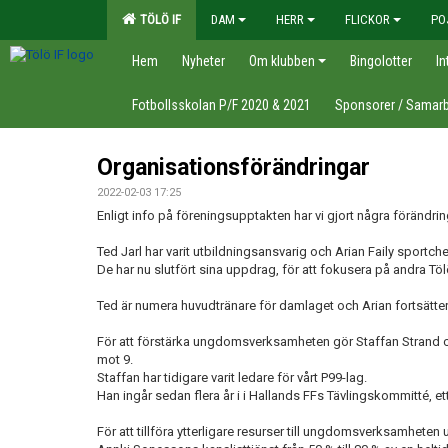
TÖLÖ IF
DAM
HERR
FLICKOR
PO
Hem
Nyheter
Om klubben
Bingolotter
In
Fotbollsskolan P/F 2020 & 2021
Sponsorer / Samarb
Organisationsförändringar
2022-02-03 17:25
Enligt info på föreningsupptakten har vi gjort några förändrin
Ted Jarl har varit utbildningsansvarig och Arian Faily sportch
De har nu slutfört sina uppdrag, för att fokusera på andra T
Ted är numera huvudtränare för damlaget och Arian fortsätter
För att förstärka ungdomsverksamheten gör Staffan Strand 
mot 9.
Staffan har tidigare varit ledare för vårt P99-lag.
Han ingår sedan flera år i i Hallands FFs Tävlingskommitté,
För att tillföra ytterligare resurser till ungdomsverksamheten