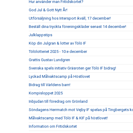
Hur använder man Fritidskortet?
God Jul & Gott Nytt År!
Utförsäljning hos Intersport ikväll, 17 december!
Beställ dina tryckta föreningskläder senast 14 december!
Julklappstips
Köp din Julgran & lotter av Tölö IF
Tölölotteriet 2025 - 10:e december
Grattis Gustav Lundgren
Svenska spels initiativ Gräsroten ger Tölö IF bidrag!
Lyckad Målvaktscamp på Höstlovet
Bidrag till Världens barn!
Kompisloppet 2025
Inbjudan till föredrag om Grönland
Söndagens Herrmatch mot Vejby IF spelas på Tingbergets k
Målvaktscamp med Tölö IF & KIF på höstlovet!
Information om Fritidskortet