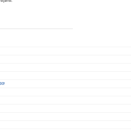
stjänst.
30!