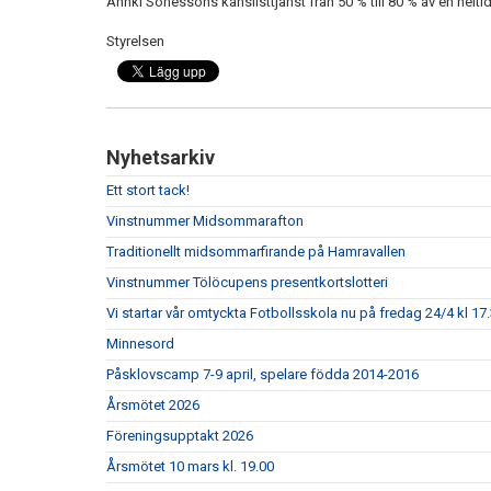
Annki Sonessons kanslisttjänst från 50 % till 80 % av en heltid
Styrelsen
Nyhetsarkiv
Ett stort tack!
Vinstnummer Midsommarafton
Traditionellt midsommarfirande på Hamravallen
Vinstnummer Tölöcupens presentkortslotteri
Vi startar vår omtyckta Fotbollsskola nu på fredag 24/4 kl 17.
Minnesord
Påsklovscamp 7-9 april, spelare födda 2014-2016
Årsmötet 2026
Föreningsupptakt 2026
Årsmötet 10 mars kl. 19.00