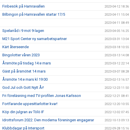
Finbesök på Hamravallen
2023-04-12 18:36
Bilbingon på Hamravallen startar 17/5
2023-04-11 15:04
2023-04-11 08:49
Spelarråd i 9 mot 9-lagen
2023-04-05 16:25
M21 Sport Center ny samarbetspartner
2023-03-31 13:04
Kärt återseende
2023-03-18 10:55
Bingolotter våren 2023
2023-03-13 14:08
Årsmöte på tisdag 14:e mars
2023-03-12 22:14
Gäst på årsmötet 14 mars
2023-03-07 08:28
Årsmöte 14:e mars kl 19:00
2023-02-13 16:57
God Jul och Gott Nytt År!
2022-12-23 11:50
Fri föreläsning med TV-profilen Jonas Karlsson
2022-12-21 08:41
Fortfarande uppesittarlotter kvar!
2022-12-20 10:55
Köp din julgran av Tölö IF
2022-12-02 07:45
Idrottsforum 2022: Den moderna föreningen engagerar
2022-10-13 09:13
Klubbdagar på Intersport
2022-09-28 15:16