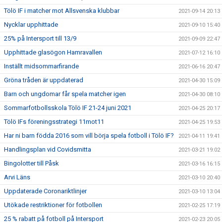
Tölö IF i matcher mot Allsvenska klubbar
2021-09-14 20:13
Nycklar upphittade
2021-09-10 15:40
25% på Intersport till 13/9
2021-09-09 22:47
Upphittade glasögon Hamravallen
2021-07-12 16:10
Inställt midsommarfirande
2021-06-16 20:47
Gröna tråden är uppdaterad
2021-04-30 15:09
Barn och ungdomar får spela matcher igen
2021-04-30 08:10
Sommarfotbollsskola Tölö IF 21-24 juni 2021
2021-04-25 20:17
Tölö IFs föreningsstrategi 11mot11
2021-04-25 19:53
Har ni barn födda 2016 som vill börja spela fotboll i Tölö IF?
2021-04-11 19:41
Handlingsplan vid Covidsmitta
2021-03-21 19:02
Bingolotter till Påsk
2021-03-16 16:15
Arvi Läns
2021-03-10 20:40
Uppdaterade Coronariktlinjer
2021-03-10 13:04
Utökade restriktioner för fotbollen
2021-02-25 17:19
25 % rabatt på fotboll på Intersport
2021-02-23 20:05