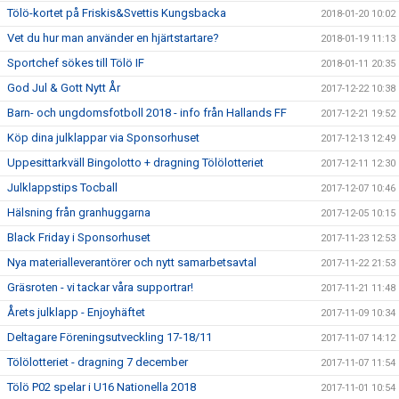
Tölö-kortet på Friskis&Svettis Kungsbacka
2018-01-20 10:02
Vet du hur man använder en hjärtstartare?
2018-01-19 11:13
Sportchef sökes till Tölö IF
2018-01-11 20:35
God Jul & Gott Nytt År
2017-12-22 10:38
Barn- och ungdomsfotboll 2018 - info från Hallands FF
2017-12-21 19:52
Köp dina julklappar via Sponsorhuset
2017-12-13 12:49
Uppesittarkväll Bingolotto + dragning Tölölotteriet
2017-12-11 12:30
Julklappstips Tocball
2017-12-07 10:46
Hälsning från granhuggarna
2017-12-05 10:15
Black Friday i Sponsorhuset
2017-11-23 12:53
Nya materialleverantörer och nytt samarbetsavtal
2017-11-22 21:53
Gräsroten - vi tackar våra supportrar!
2017-11-21 11:48
Årets julklapp - Enjoyhäftet
2017-11-09 10:34
Deltagare Föreningsutveckling 17-18/11
2017-11-07 14:12
Tölölotteriet - dragning 7 december
2017-11-07 11:54
Tölö P02 spelar i U16 Nationella 2018
2017-11-01 10:54