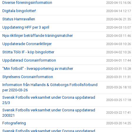
Diverse föreningsinformation
2020-04-15 16:06
Digitala bingolotter!
2020-04-14 12:17
Status Hamravallen
2020-04-06 21:35
Uppdatering HFF per 3 april
2020-04-03 15:07
Nya riktlinjer beträffande träningsmatcher
2020-04-03 11:46
Uppdaterade Coronariktlinjer
2020-04-03 10:26
Stötta Tölö IF - köp bingolotter
2020-04-02 10:26
Uppdaterad Coronainformation
2020-04-01 17:44
"Min fotboll" - liverapportering av matcher
2020-03-31 15:28
Styrelsens Coronainformation
2020-03-31 11:31
Information från Hallands & Göteborgs Fotbollsförbund
2020-03-26 18:10
per 2020-03-26
Svensk Fotbolls verksamhet under Corona uppdaterad
2020-03-25 17:18
25/3
Svensk Fotbolls verksamhet under Corona uppdaterad
2020-03-22 17:41
200321
Fotografering
2020-03-20 14:25
Svensk Fotbolls verksamhet under Corona uppdaterad