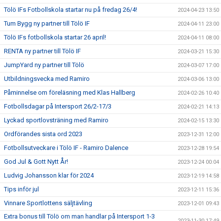
Tölö IFs Fotbollskola startar nu på fredag 26/4!
2024-04-23 13:50
Tum Bygg ny partner till Tölö IF
2024-04-11 23:00
Tölö IFs fotbollskola startar 26 april!
2024-04-11 08:00
RENTA ny partner till Tölö IF
2024-03-21 15:30
JumpYard ny partner till Tölö
2024-03-07 17:00
Utbildningsvecka med Ramiro
2024-03-06 13:00
Påminnelse om föreläsning med Klas Hallberg
2024-02-26 10:40
Fotbollsdagar på Intersport 26/2-17/3
2024-02-21 14:13
Lyckad sportlovsträning med Ramiro
2024-02-15 13:30
Ordförandes sista ord 2023
2023-12-31 12:00
Fotbollsutveckare i Tölö IF - Ramiro Dalence
2023-12-28 19:54
God Jul & Gott Nytt År!
2023-12-24 00:04
Ludvig Johansson klar för 2024
2023-12-19 14:58
Tips inför jul
2023-12-11 15:36
Vinnare Sportlottens säljtävling
2023-12-01 09:43
Extra bonus till Tölö om man handlar på Intersport 1-3
2023-11-30 17:49