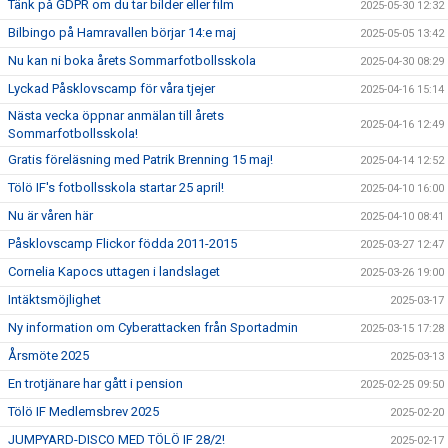
Tänk på GDPR om du tar bilder eller film
2025-05-30 12:32
Bilbingo på Hamravallen börjar 14:e maj
2025-05-05 13:42
Nu kan ni boka årets Sommarfotbollsskola
2025-04-30 08:29
Lyckad Påsklovscamp för våra tjejer
2025-04-16 15:14
Nästa vecka öppnar anmälan till årets
2025-04-16 12:49
Sommarfotbollsskola!
Gratis föreläsning med Patrik Brenning 15 maj!
2025-04-14 12:52
Tölö IF's fotbollsskola startar 25 april!
2025-04-10 16:00
Nu är våren här
2025-04-10 08:41
Påsklovscamp Flickor födda 2011-2015
2025-03-27 12:47
Cornelia Kapocs uttagen i landslaget
2025-03-26 19:00
Intäktsmöjlighet
2025-03-17
Ny information om Cyberattacken från Sportadmin
2025-03-15 17:28
Årsmöte 2025
2025-03-13
En trotjänare har gått i pension
2025-02-25 09:50
Tölö IF Medlemsbrev 2025
2025-02-20
JUMPYARD-DISCO MED TÖLÖ IF 28/2!
2025-02-17