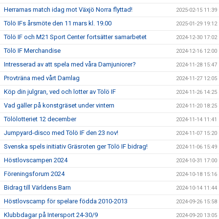
Herrarnas match idag mot Växjö Norra flyttad!
2025-02-15 11:39
Tölö IFs årsmöte den 11 mars kl. 19.00
2025-01-29 19:12
Tölö IF och M21 Sport Center fortsätter samarbetet
2024-12-30 17:02
Tölö IF Merchandise
2024-12-16 12:00
Intresserad av att spela med våra Damjuniorer?
2024-11-28 15:47
Provträna med vårt Damlag
2024-11-27 12:05
Köp din julgran, ved och lotter av Tölö IF
2024-11-26 14:25
Vad gäller på konstgräset under vintern
2024-11-20 18:25
Tölölotteriet 12 december
2024-11-14 11:41
Jumpyard-disco med Tölö IF den 23 nov!
2024-11-07 15:20
Svenska spels initiativ Gräsroten ger Tölö IF bidrag!
2024-11-06 15:49
Höstlovscampen 2024
2024-10-31 17:00
Föreningsforum 2024
2024-10-18 15:16
Bidrag till Världens Barn
2024-10-14 11:44
Höstlovscamp för spelare födda 2010-2013
2024-09-26 15:58
Klubbdagar på Intersport 24-30/9
2024-09-20 13:05