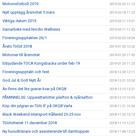
Motionsfotboll 2019
2019-02-20 11:15
Nytt upplägg årsmötet 5 mars
2019-02-18 11:25
Viktiga datum 2019
2019-02-11 19:01
Samarbete med Nordic Wellness
2019-02-11 11:32
Föreningsupptakten 26/1
2019-02-03 18:04
Årets Tölöit 2018
2019-01-30 10:26
Motioner till årsmötet
2019-01-29 17:30
Erbjudande TOCA Kungsbacka under feb-19
2019-01-29 11:25
Föreningsupptakt och fest
2018-12-28 12:11
God Jul & Gott Nytt År
2018-12-21 10:50
Än finns det lite granar kvar på OKQ8
2018-12-19 12:21
PÅMINNELSE: Uppesittarlotter julafton & nyårsafton
2018-12-19 10:49
Köp din julgran av Tölö IF på OKQ8 Varla
2018-11-21 10:34
Black Weekend Intersport Kållered 23-25 nov
2018-11-20 10:13
Tölölotteriet 11 december 2018
2018-11-19 12:07
Ny huvudtränare och assisterande till damtruppen
2018-11-08 13:23