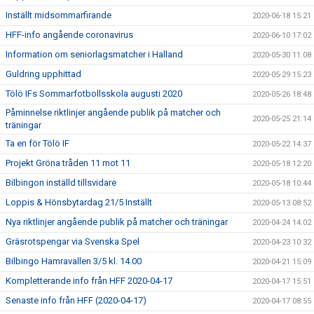
Inställt midsommarfirande
2020-06-18 15:21
HFF-info angående coronavirus
2020-06-10 17:02
Information om seniorlagsmatcher i Halland
2020-05-30 11:08
Guldring upphittad
2020-05-29 15:23
Tölö IFs Sommarfotbollsskola augusti 2020
2020-05-26 18:48
Påminnelse riktlinjer angående publik på matcher och
2020-05-25 21:14
träningar
Ta en för Tölö IF
2020-05-22 14:37
Projekt Gröna tråden 11 mot 11
2020-05-18 12:20
Bilbingon inställd tillsvidare
2020-05-18 10:44
Loppis & Hönsbytardag 21/5 Inställt
2020-05-13 08:52
Nya riktlinjer angående publik på matcher och träningar
2020-04-24 14:02
Gräsrotspengar via Svenska Spel
2020-04-23 10:32
Bilbingo Hamravallen 3/5 kl. 14.00
2020-04-21 15:09
Kompletterande info från HFF 2020-04-17
2020-04-17 15:51
Senaste info från HFF (2020-04-17)
2020-04-17 08:55