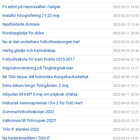
Fri entré på Hamravallen i helgen
2022-05-27 14:55
Inställd fotografering 21-22 maj
2022-05-20 12:50
Nyutbildade domare
2022-05-13 12:44
Rörelseglädje för äldre
2022-05-11 20:00
Nu är den underbara fotbollssäsongen här!
2022-05-05 22:20
Härlig glädje och kamratskap
2022-04-29 22:34
Fotbollsskola för barn födda 2015-2017
2022-04-26 21:18
Inspirationsträning på Tingbergsskolan
2022-04-22 14:27
Mr Tölö tippar det historiska Kungsbackaderbyt
2022-04-20 19:06
Extra datum bingo Tölögården: 2 maj
2022-04-13 10:11
Inbjudan till träff 5 maj om psykisk ohälsa
2022-04-11 20:50
Historisk hemmapremiär i Div 2 för Tölö Herr!
2022-04-09 00:01
Sommarfotbollsskolan 2022
2022-04-07 12:21
Välkomna till Tölöcupen 2022!
2022-03-25 14:21
Tölö IF styrelse 2022
2022-03-16 20:25
Ny hedersmedlem i Tölö IF
2022-03-16 19:41