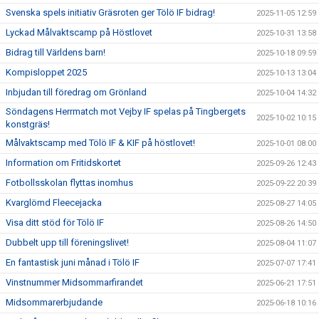
Svenska spels initiativ Gräsroten ger Tölö IF bidrag!
2025-11-05 12:59
Lyckad Målvaktscamp på Höstlovet
2025-10-31 13:58
Bidrag till Världens barn!
2025-10-18 09:59
Kompisloppet 2025
2025-10-13 13:04
Inbjudan till föredrag om Grönland
2025-10-04 14:32
Söndagens Herrmatch mot Vejby IF spelas på Tingbergets
2025-10-02 10:15
konstgräs!
Målvaktscamp med Tölö IF & KIF på höstlovet!
2025-10-01 08:00
Information om Fritidskortet
2025-09-26 12:43
Fotbollsskolan flyttas inomhus
2025-09-22 20:39
Kvarglömd Fleecejacka
2025-08-27 14:05
Visa ditt stöd för Tölö IF
2025-08-26 14:50
Dubbelt upp till föreningslivet!
2025-08-04 11:07
En fantastisk juni månad i Tölö IF
2025-07-07 17:41
Vinstnummer Midsommarfirandet
2025-06-21 17:51
Midsommarerbjudande
2025-06-18 10:16