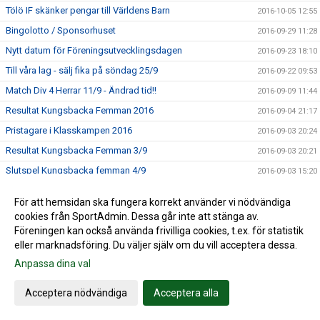
Tölö IF skänker pengar till Världens Barn
2016-10-05 12:55
Bingolotto / Sponsorhuset
2016-09-29 11:28
Nytt datum för Föreningsutvecklingsdagen
2016-09-23 18:10
Till våra lag - sälj fika på söndag 25/9
2016-09-22 09:53
Match Div 4 Herrar 11/9 - Ändrad tid!!
2016-09-09 11:44
Resultat Kungsbacka Femman 2016
2016-09-04 21:17
Pristagare i Klasskampen 2016
2016-09-03 20:24
Resultat Kungsbacka Femman 3/9
2016-09-03 20:21
Slutspel Kungsbacka femman 4/9
2016-09-03 15:20
Bingolottopremiär 28 augusti!
2016-08-24 11:33
För att hemsidan ska fungera korrekt använder vi nödvändiga
Kungsbackafemman 3-4/9
2016-08-10 10:45
cookies från SportAdmin. Dessa går inte att stänga av.
Fotbollsskolan
Föreningen kan också använda frivilliga cookies, t.ex. för statistik
2016-08-10 10:41
eller marknadsföring. Du väljer själv om du vill acceptera dessa.
Trevlig sommar önskar Tölö IF
2016-06-28 14:06
Anpassa dina val
Lyckat midsommarfirande på Hamravallen
2016-06-27 13:28
Parkeringsproblem Tölöcupen
2016-06-05 14:31
Acceptera nödvändiga
Acceptera alla
Tölö IF i semifinal i bingolottsförsäljning
2016-05-25 10:22