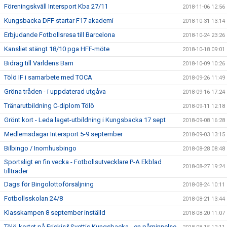
Föreningskväll Intersport Kba 27/11
2018-11-06 12:56
Kungsbacka DFF startar F17 akademi
2018-10-31 13:14
Erbjudande Fotbollsresa till Barcelona
2018-10-24 23:26
Kansliet stängt 18/10 pga HFF-möte
2018-10-18 09:01
Bidrag till Världens Barn
2018-10-09 10:26
Tölö IF i samarbete med TOCA
2018-09-26 11:49
Gröna tråden - i uppdaterad utgåva
2018-09-16 17:24
Tränarutbildning C-diplom Tölö
2018-09-11 12:18
Grönt kort - Leda laget-utbildning i Kungsbacka 17 sept
2018-09-08 16:28
Medlemsdagar Intersport 5-9 september
2018-09-03 13:15
Bilbingo / Inomhusbingo
2018-08-28 08:48
Sportsligt en fin vecka - Fotbollsutvecklare P-A Ekblad
2018-08-27 19:24
tillträder
Dags för Bingolottoförsäljning
2018-08-24 10:11
Fotbollsskolan 24/8
2018-08-21 13:44
Klasskampen 8 september inställd
2018-08-20 11:07
Tölö-kortet på Friskis&Svettis Kungsbacka - en påminnelse