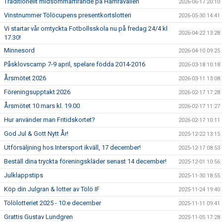
Traditionellt midsommarfirande på Hamravallen
2026-06-17 20:10
Vinstnummer Tölöcupens presentkortslotteri
2026-05-30 14:41
Vi startar vår omtyckta Fotbollsskola nu på fredag 24/4 kl
2026-04-22 13:28
17.30!
Minnesord
2026-04-10 09:25
Påsklovscamp 7-9 april, spelare födda 2014-2016
2026-03-18 10:18
Årsmötet 2026
2026-03-11 13:08
Föreningsupptakt 2026
2026-02-17 17:28
Årsmötet 10 mars kl. 19.00
2026-02-17 11:27
Hur använder man Fritidskortet?
2026-02-17 10:11
God Jul & Gott Nytt År!
2025-12-22 13:15
Utförsäljning hos Intersport ikväll, 17 december!
2025-12-17 08:53
Beställ dina tryckta föreningskläder senast 14 december!
2025-12-01 10:56
Julklappstips
2025-11-30 18:55
Köp din Julgran & lotter av Tölö IF
2025-11-24 19:40
Tölölotteriet 2025 - 10:e december
2025-11-11 09:41
Grattis Gustav Lundgren
2025-11-05 17:28