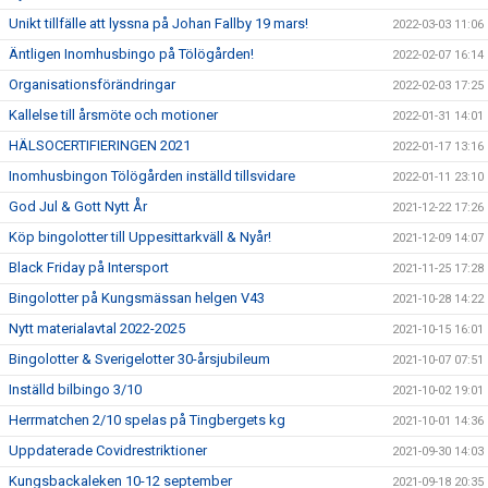
Unikt tillfälle att lyssna på Johan Fallby 19 mars!
2022-03-03 11:06
Äntligen Inomhusbingo på Tölögården!
2022-02-07 16:14
Organisationsförändringar
2022-02-03 17:25
Kallelse till årsmöte och motioner
2022-01-31 14:01
HÄLSOCERTIFIERINGEN 2021
2022-01-17 13:16
Inomhusbingon Tölögården inställd tillsvidare
2022-01-11 23:10
God Jul & Gott Nytt År
2021-12-22 17:26
Köp bingolotter till Uppesittarkväll & Nyår!
2021-12-09 14:07
Black Friday på Intersport
2021-11-25 17:28
Bingolotter på Kungsmässan helgen V43
2021-10-28 14:22
Nytt materialavtal 2022-2025
2021-10-15 16:01
Bingolotter & Sverigelotter 30-årsjubileum
2021-10-07 07:51
Inställd bilbingo 3/10
2021-10-02 19:01
Herrmatchen 2/10 spelas på Tingbergets kg
2021-10-01 14:36
Uppdaterade Covidrestriktioner
2021-09-30 14:03
Kungsbackaleken 10-12 september
2021-09-18 20:35