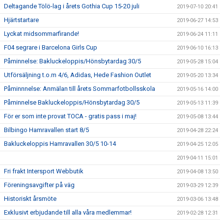
Deltagande Tölö-lag i årets Gothia Cup 15-20 juli
2019-07-10 20:41
Hjärtstartare
2019-06-27 14:53
Lyckat midsommarfirande!
2019-06-24 11:11
F04 segrare i Barcelona Girls Cup
2019-06-10 16:13
Påminnelse: Bakluckeloppis/Hönsbytardag 30/5
2019-05-28 15:04
Utförsäljning t.o.m 4/6, Adidas, Hede Fashion Outlet
2019-05-20 13:34
Påminnnelse: Anmälan till årets Sommarfotbollsskola
2019-05-16 14:00
Påminnelse Bakluckeloppis/Hönsbytardag 30/5
2019-05-13 11:39
För er som inte provat TOCA - gratis pass i maj!
2019-05-08 13:44
Bilbingo Hamravallen start 8/5
2019-04-28 22:24
Bakluckeloppis Hamravallen 30/5 10-14
2019-04-25 12:05
2019-04-11 15:01
Fri frakt Intersport Webbutik
2019-04-08 13:50
Föreningsavgifter på väg
2019-03-29 12:39
Historiskt årsmöte
2019-03-06 13:48
Exklusivt erbjudande till alla våra medlemmar!
2019-02-28 12:31