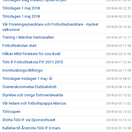
2018-05-01 08:04
Tölödagen 1 maj 2018
2018-04-30 22:35
Tölödagen 1 maj 2018
2018-04-30 22:00
Vår Föreningsutvecklare och Fotbollsutvecklare - mycket
2018-04-26 16:56
välkomna!
Träning / Matcher Hamravallen
2018-04-25 12:17
Fotbollsskolan start
2018-04-25 11:58
Håkan Mild föreläste för oss ikväll
2018-04-23 21:06
Tölö IF Fotbollsskola P/F 2011-2013
2018-04-17 12:44
Inomhusbingo/Bilbingo
2018-03-26 17:28
Tölödagen tisdagen 1 maj i år
2018-03-18 08:57
Överenskommelse Dubbelidrott
2018-03-08 14:20
Styrelse och övriga förtroendevalda
2018-03-07 10:02
Vår ledare och fotbollspappa Marcus
2018-03-05 11:02
Tölöcupen
2018-03-02 13:53
Stötta Tölö IF via Sponsorhuset
2018-02-14 13:10
Kallelse till Årsmöte Tölö IF 6 mars
2018-02-01 10:38