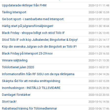
Uppdaterade riktlinjer från FHM
2020-12-11 11:48
Tävling Intersport
2020-12-08 15:59
Ge bort sport - i sambarbete med Intersport
2020-12-07 13:03
Härlig start på julgransförsäljningen!
2020-11-30 18:44
Black Friday - shoppa billigt och stöd Tölö IF
2020-11-26 13:45
Stöd Tölö IF och köp Julkalender, Bingolotter & Enjoy!
2020-11-25 14:17
Köp din svenska Julgran och din Bingolott av Tölö IF!
2020-11-24 16:48
Black Friday på Intersport 23-29 nov
2020-11-23 16:55
Vinnare säljtävling
2020-11-21 13:35
Tölölotteriet julen 2020
2020-11-18 07:31
Informationsfilm från RF SISU om de nya riktlinjerna
2020-11-04 14:26
Skärpta råd för att minska smittspridning
2020-11-03 15:09
Inomhusbingon - INSTÄLLD TILLSVIDARE
2020-10-25 20:36
Damlaget förstärker
2020-10-22 20:55
Stort tack!
2020-10-16 14:56
Rabatterad träning för Tölömedlemmar
2020-10-06 17:46