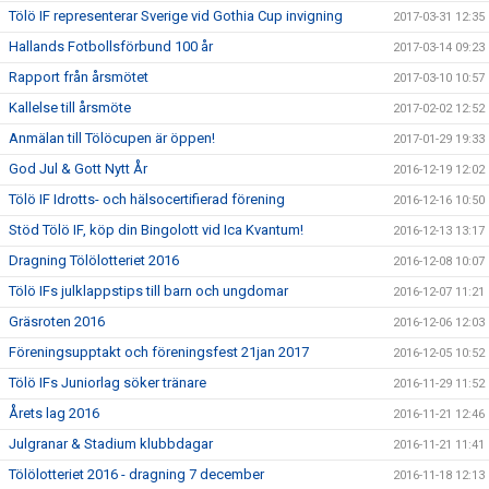
Tölö IF representerar Sverige vid Gothia Cup invigning
2017-03-31 12:35
Hallands Fotbollsförbund 100 år
2017-03-14 09:23
Rapport från årsmötet
2017-03-10 10:57
Kallelse till årsmöte
2017-02-02 12:52
Anmälan till Tölöcupen är öppen!
2017-01-29 19:33
God Jul & Gott Nytt År
2016-12-19 12:02
Tölö IF Idrotts- och hälsocertifierad förening
2016-12-16 10:50
Stöd Tölö IF, köp din Bingolott vid Ica Kvantum!
2016-12-13 13:17
Dragning Tölölotteriet 2016
2016-12-08 10:07
Tölö IFs julklappstips till barn och ungdomar
2016-12-07 11:21
Gräsroten 2016
2016-12-06 12:03
Föreningsupptakt och föreningsfest 21jan 2017
2016-12-05 10:52
Tölö IFs Juniorlag söker tränare
2016-11-29 11:52
Årets lag 2016
2016-11-21 12:46
Julgranar & Stadium klubbdagar
2016-11-21 11:41
Tölölotteriet 2016 - dragning 7 december
2016-11-18 12:13