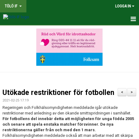
TÖLÖ IF
LOGGA IN
HEM
NYHETER
OM KLUBBEN
BINGOLOTTER
INTERSPORT KLUBBSHOP TÖLÖ IF
Utökade restriktioner för fotbollen
<
>
MATCHER
2021-02-25 17:19
Regeringen och Folkhälsomyndigheten meddelade igår utökade
KALENDER
restriktioner med anledning av den ökande smittspridningen i samhället.
För fotbollens del innebär detta att möjligheten för unga födda 2005
och senare att spela enstaka matcher försvinner. De nya
LEDARE
restriktionerna gäller från och med den 1 mars.
Folkhälsomyndigheten meddelade också att man arbetar med att skärpa