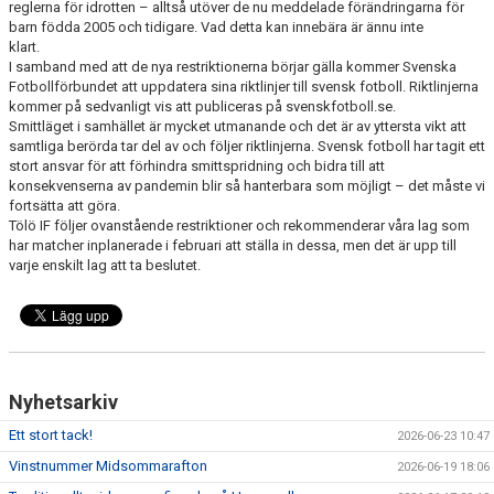
FÖRENINGSINFO
reglerna för idrotten – alltså utöver de nu meddelade förändringarna för
barn födda 2005 och tidigare. Vad detta kan innebära är ännu inte
klart.
TÖLÖFONDEN
I samband med att de nya restriktionerna börjar gälla kommer Svenska
Fotbollförbundet att uppdatera sina riktlinjer till svensk fotboll. Riktlinjerna
KIOSKEN
kommer på sedvanligt vis att publiceras på svenskfotboll.se.
Smittläget i samhället är mycket utmanande och det är av yttersta vikt att
EVENEMANG
samtliga berörda tar del av och följer riktlinjerna. Svensk fotboll har tagit ett
stort ansvar för att förhindra smittspridning och bidra till att
konsekvenserna av pandemin blir så hanterbara som möjligt – det måste vi
FOTBOLLSSKOLAN P/F 2020 & 2021
fortsätta att göra.
Tölö IF följer ovanstående restriktioner och rekommenderar våra lag som
SPONSORER / SAMARBETSPARTNER
har matcher inplanerade i februari att ställa in dessa, men det är upp till
varje enskilt lag att ta beslutet.
ÖVRIGT
DOKUMENT
TÖLÖ IF MERCHANDISE SHOP
Nyhetsarkiv
Ett stort tack!
2026-06-23 10:47
Vinstnummer Midsommarafton
2026-06-19 18:06