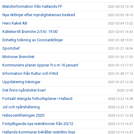
Matchinformation från Hallands FF
2021-02-23 13:18
Nya riktlinjer efter myndigheternas besked
2021-02-05 18:10
Hero Kakel AB
2021-02-04 13:32
Kallelse till årsmöte 2/3 kl. 19.00
2021-02-01 14:43
Enhetlig tolkning av Coronariktlinjer
2021-01-28 19:01
Sportchef
2021-01-21 18:04
Motioner årsmötet
2021-01-20 17:53
Kommunens planer öppnar fr.o.m 16 januari!
2021-01-15 17:37
Information från Kultur och Fritid
2021-01-08 17:13
Uppdatering träningar
2021-01-07 12:54
Det finns nyårslotter kvar!
2020-12-30
Fortsatt stängda fotbollsplaner i Halland
2020-12-22 14:38
Jul och nyårshälsning
2020-12-22 11:38
Hälsocertifieringen 2020
2020-12-21 10:33
Förtydligande nya restriktioner från 20/12
2020-12-19 16:47
Hallands kommuner behåller restriktiv linje
2020-12-14 16:47