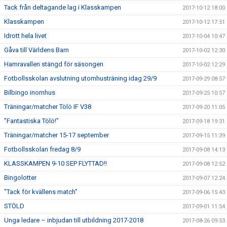
Tack från deltagande lag i Klasskampen
2017-10-12 18:00
Klasskampen
2017-10-12 17:51
Idrott hela livet
2017-10-04 10:47
Gåva till Världens Barn
2017-10-02 12:30
Hamravallen stängd för säsongen
2017-10-02 12:29
Fotbollsskolan avslutning utomhusträning idag 29/9
2017-09-29 08:57
Bilbingo inomhus
2017-09-25 10:57
Träningar/matcher Tölö IF V38
2017-09-20 11:05
”Fantastiska Tölö!”
2017-09-18 19:31
Träningar/matcher 15-17 september
2017-09-15 11:39
Fotbollsskolan fredag 8/9
2017-09-08 14:13
KLASSKAMPEN 9-10 SEP FLYTTAD!!
2017-09-08 12:52
Bingolotter
2017-09-07 12:24
"Tack för kvällens match"
2017-09-06 15:43
STÖLD
2017-09-01 11:54
Unga ledare – inbjudan till utbildning 2017-2018
2017-08-26 09:53