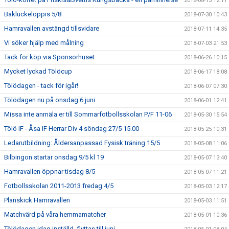
2018-08-15 12:11
Bakluckeloppis 5/8
2018-07-30 10:43
Hamravallen avstängd tillsvidare
2018-07-11 14:35
Vi söker hjälp med målning
2018-07-03 21:53
Tack för köp via Sponsorhuset
2018-06-26 10:15
Mycket lyckad Tölöcup
2018-06-17 18:08
Tölödagen - tack för igår!
2018-06-07 07:30
Tölödagen nu på onsdag 6 juni
2018-06-01 12:41
Missa inte anmäla er till Sommarfotbollsskolan P/F 11-06
2018-05-30 15:54
Tölö IF - Åsa IF Herrar Div 4 söndag 27/5 15.00
2018-05-25 10:31
Ledarutbildning: Åldersanpassad Fysisk träning 15/5
2018-05-08 11:06
Bilbingon startar onsdag 9/5 kl 19
2018-05-07 13:40
Hamravallen öppnar tisdag 8/5
2018-05-07 11:21
Fotbollsskolan 2011-2013 fredag 4/5
2018-05-03 12:17
Planskick Hamravallen
2018-05-03 11:51
Matchvärd på våra hemmamatcher
2018-05-01 10:36
Tölödagen idag inställd, flyttas till juni