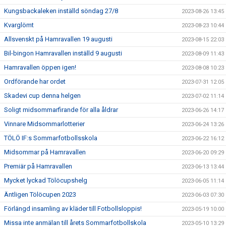
Kungsbackaleken inställd söndag 27/8
2023-08-26 13:45
Kvarglömt
2023-08-23 10:44
Allsvenskt på Hamravallen 19 augusti
2023-08-15 22:03
Bil-bingon Hamravallen inställd 9 augusti
2023-08-09 11:43
Hamravallen öppen igen!
2023-08-08 10:23
Ordförande har ordet
2023-07-31 12:05
Skadevi cup denna helgen
2023-07-02 11:14
Soligt midsommarfirande för alla åldrar
2023-06-26 14:17
Vinnare Midsommarlotterier
2023-06-24 13:26
TÖLÖ IF:s Sommarfotbollsskola
2023-06-22 16:12
Midsommar på Hamravallen
2023-06-20 09:29
Premiär på Hamravallen
2023-06-13 13:44
Mycket lyckad Tölöcupshelg
2023-06-05 11:14
Äntligen Tölöcupen 2023
2023-06-03 07:30
Förlängd insamling av kläder till Fotbollsloppis!
2023-05-19 10:00
Missa inte anmälan till årets Sommarfotbollskola
2023-05-10 13:29