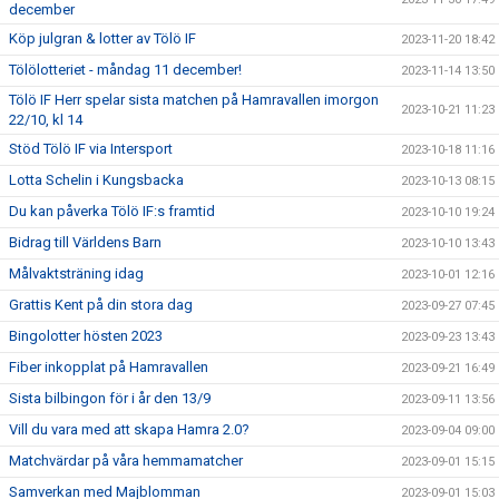
december
Köp julgran & lotter av Tölö IF
2023-11-20 18:42
Tölölotteriet - måndag 11 december!
2023-11-14 13:50
Tölö IF Herr spelar sista matchen på Hamravallen imorgon
2023-10-21 11:23
22/10, kl 14
Stöd Tölö IF via Intersport
2023-10-18 11:16
Lotta Schelin i Kungsbacka
2023-10-13 08:15
Du kan påverka Tölö IF:s framtid
2023-10-10 19:24
Bidrag till Världens Barn
2023-10-10 13:43
Målvaktsträning idag
2023-10-01 12:16
Grattis Kent på din stora dag
2023-09-27 07:45
Bingolotter hösten 2023
2023-09-23 13:43
Fiber inkopplat på Hamravallen
2023-09-21 16:49
Sista bilbingon för i år den 13/9
2023-09-11 13:56
Vill du vara med att skapa Hamra 2.0?
2023-09-04 09:00
Matchvärdar på våra hemmamatcher
2023-09-01 15:15
Samverkan med Majblomman
2023-09-01 15:03