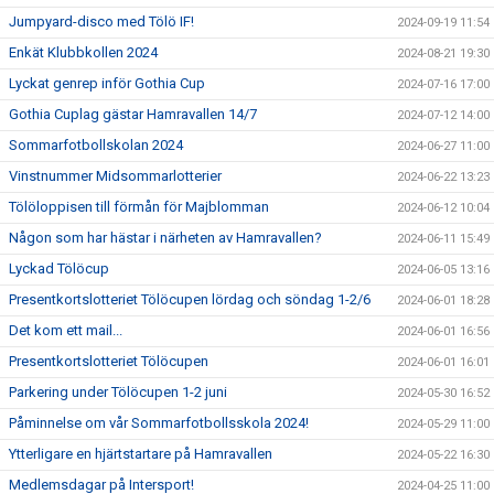
Jumpyard-disco med Tölö IF!
2024-09-19 11:54
Enkät Klubbkollen 2024
2024-08-21 19:30
Lyckat genrep inför Gothia Cup
2024-07-16 17:00
Gothia Cuplag gästar Hamravallen 14/7
2024-07-12 14:00
Sommarfotbollskolan 2024
2024-06-27 11:00
Vinstnummer Midsommarlotterier
2024-06-22 13:23
Tölöloppisen till förmån för Majblomman
2024-06-12 10:04
Någon som har hästar i närheten av Hamravallen?
2024-06-11 15:49
Lyckad Tölöcup
2024-06-05 13:16
Presentkortslotteriet Tölöcupen lördag och söndag 1-2/6
2024-06-01 18:28
Det kom ett mail...
2024-06-01 16:56
Presentkortslotteriet Tölöcupen
2024-06-01 16:01
Parkering under Tölöcupen 1-2 juni
2024-05-30 16:52
Påminnelse om vår Sommarfotbollsskola 2024!
2024-05-29 11:00
Ytterligare en hjärtstartare på Hamravallen
2024-05-22 16:30
Medlemsdagar på Intersport!
2024-04-25 11:00