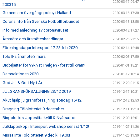
2020-03-17 09:47
200315
Gemensam övergångspolicy i Halland
2020-03-13 17:30
Coronainfo från Svenska Fotbollförbundet
2020-03-13 13:58
Info med anledning av coronaviruset
2020-03-12 17:27
Årsmöte och årsmöteshandlingar
2020-02-25 21:15
Föreningsdagar Intersport 17-23 feb 2020
2020-02-14 12:48
Tölö IFs årsmöte 3 mars
2020-02-05 17:50
Biobiljetter för 99kr/st i helgen - först till kvarn!
2020-01-31 15:21
Damsektionen 2020
2020-01-12 10:14
God Jul & Gott Nytt År
2019-12-20 01:15
JULGRANSFÖRSÄLJNING 23/12 2019
2019-12-17 10:31
Akut hjälp julgransförsäljning söndag 15/12
2019-12-12 12:53
Dragning Tölölotteriet 9 december
2019-12-11 12:13
Bingolottos Uppesittarkväll & Nyårsafton
2019-12-09 12:01
Julklappsköp i Intersport webshop senast 1/12!
2019-11-27 11:36
Missa inte Tölölotteriet 9 dec kl 19.00!
2019-11-25 11:39