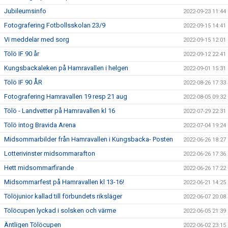
Jubileumsinfo
2022-09-23 11:44
Fotografering Fotbollsskolan 23/9
2022-09-15 14:41
Vi meddelar med sorg
2022-09-15 12:01
Tölö IF 90 år
2022-09-12 22:41
Kungsbackaleken på Hamravallen i helgen
2022-09-01 15:31
Tölö IF 90 ÅR
2022-08-26 17:33
Fotografering Hamravallen 19 resp 21 aug
2022-08-05 09:32
Tölö - Landvetter på Hamravallen kl 16
2022-07-29 22:31
Tölö intog Bravida Arena
2022-07-04 19:24
Midsommarbilder från Hamravallen i Kungsbacka- Posten
2022-06-26 18:27
Lotterivinster midsommarafton
2022-06-26 17:36
Hett midsommarfirande
2022-06-26 17:22
Midsommarfest på Hamravallen kl 13-16!
2022-06-21 14:25
Tölöjunior kallad till förbundets riksläger
2022-06-07 20:08
Tölöcupen lyckad i solsken och värme
2022-06-05 21:39
Äntligen Tölöcupen
2022-06-02 23:15