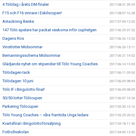
4 Tölölag i årets DM-finaler
2017-08-21 09:29
F15 och F16 vinnare i Eskilscupen!
2017-08-07 16:28
Avtackning Benke
2017-07-04 12:50
147 Tölö-spelare har packat väskorna inför cuphelgen
2017-06-29 07:32
Dagens Ros
2017-06-26 13:33
Vinstlotter Midsommar
2017-06-26 13:11
Bemanningsschema Midsommar
2017-06-21 14:02
Glädjande nyhet om stipendier till Tölö Young Coaches
2017-06-14 15:03
Tölödagen-tack
2017-06-11 09:50
Tölödagen 10 juni
2017-06-09 08:49
Tölö IF i Bingolotto-final!
2017-06-09 08:09
50/50-lotter Tölöcupen
2017-06-07 10:34
Parkering Tölöcupen
2017-05-30 15:16
Tölö Young Coaches – våra framtida Unga ledare
2017-05-29 20:52
Kvartsfinal i Bingolottoförsäljning
2017-05-18 11:36
Fotbollsskolan
2017-04-05 12:45