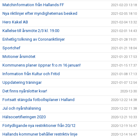
Matchinformation från Hallands FF
2021-02-23 13:18
Nya riktlinjer efter myndigheternas besked
2021-02-05 18:10
Hero Kakel AB
2021-02-04 13:32
Kallelse till årsmöte 2/3 kl. 19.00
2021-02-01 14:43
Enhetlig tolkning av Coronariktlinjer
2021-01-28 19:01
Sportchef
2021-01-21 18:04
Motioner årsmötet
2021-01-20 17:53
Kommunens planer öppnar fr.o.m 16 januari!
2021-01-15 17:37
Information från Kultur och Fritid
2021-01-08 17:13
Uppdatering träningar
2021-01-07 12:54
Det finns nyårslotter kvar!
2020-12-30
Fortsatt stängda fotbollsplaner i Halland
2020-12-22 14:38
Jul och nyårshälsning
2020-12-22 11:38
Hälsocertifieringen 2020
2020-12-21 10:33
Förtydligande nya restriktioner från 20/12
2020-12-19 16:47
Hallands kommuner behåller restriktiv linje
2020-12-14 16:47