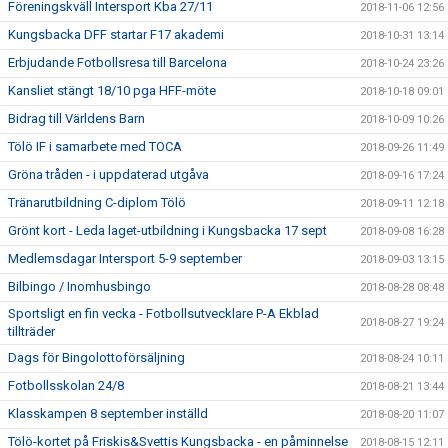
Föreningskväll Intersport Kba 27/11
2018-11-06 12:56
Kungsbacka DFF startar F17 akademi
2018-10-31 13:14
Erbjudande Fotbollsresa till Barcelona
2018-10-24 23:26
Kansliet stängt 18/10 pga HFF-möte
2018-10-18 09:01
Bidrag till Världens Barn
2018-10-09 10:26
Tölö IF i samarbete med TOCA
2018-09-26 11:49
Gröna tråden - i uppdaterad utgåva
2018-09-16 17:24
Tränarutbildning C-diplom Tölö
2018-09-11 12:18
Grönt kort - Leda laget-utbildning i Kungsbacka 17 sept
2018-09-08 16:28
Medlemsdagar Intersport 5-9 september
2018-09-03 13:15
Bilbingo / Inomhusbingo
2018-08-28 08:48
Sportsligt en fin vecka - Fotbollsutvecklare P-A Ekblad
2018-08-27 19:24
tillträder
Dags för Bingolottoförsäljning
2018-08-24 10:11
Fotbollsskolan 24/8
2018-08-21 13:44
Klasskampen 8 september inställd
2018-08-20 11:07
Tölö-kortet på Friskis&Svettis Kungsbacka - en påminnelse
2018-08-15 12:11