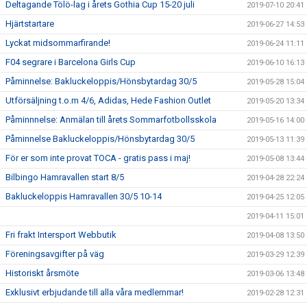
Deltagande Tölö-lag i årets Gothia Cup 15-20 juli
2019-07-10 20:41
Hjärtstartare
2019-06-27 14:53
Lyckat midsommarfirande!
2019-06-24 11:11
F04 segrare i Barcelona Girls Cup
2019-06-10 16:13
Påminnelse: Bakluckeloppis/Hönsbytardag 30/5
2019-05-28 15:04
Utförsäljning t.o.m 4/6, Adidas, Hede Fashion Outlet
2019-05-20 13:34
Påminnnelse: Anmälan till årets Sommarfotbollsskola
2019-05-16 14:00
Påminnelse Bakluckeloppis/Hönsbytardag 30/5
2019-05-13 11:39
För er som inte provat TOCA - gratis pass i maj!
2019-05-08 13:44
Bilbingo Hamravallen start 8/5
2019-04-28 22:24
Bakluckeloppis Hamravallen 30/5 10-14
2019-04-25 12:05
2019-04-11 15:01
Fri frakt Intersport Webbutik
2019-04-08 13:50
Föreningsavgifter på väg
2019-03-29 12:39
Historiskt årsmöte
2019-03-06 13:48
Exklusivt erbjudande till alla våra medlemmar!
2019-02-28 12:31