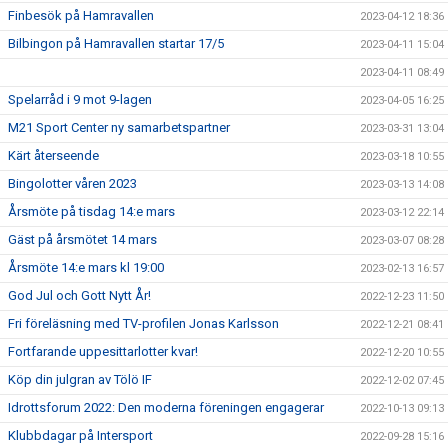
Finbesök på Hamravallen
2023-04-12 18:36
Bilbingon på Hamravallen startar 17/5
2023-04-11 15:04
2023-04-11 08:49
Spelarråd i 9 mot 9-lagen
2023-04-05 16:25
M21 Sport Center ny samarbetspartner
2023-03-31 13:04
Kärt återseende
2023-03-18 10:55
Bingolotter våren 2023
2023-03-13 14:08
Årsmöte på tisdag 14:e mars
2023-03-12 22:14
Gäst på årsmötet 14 mars
2023-03-07 08:28
Årsmöte 14:e mars kl 19:00
2023-02-13 16:57
God Jul och Gott Nytt År!
2022-12-23 11:50
Fri föreläsning med TV-profilen Jonas Karlsson
2022-12-21 08:41
Fortfarande uppesittarlotter kvar!
2022-12-20 10:55
Köp din julgran av Tölö IF
2022-12-02 07:45
Idrottsforum 2022: Den moderna föreningen engagerar
2022-10-13 09:13
Klubbdagar på Intersport
2022-09-28 15:16