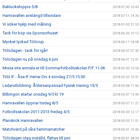
Bakluckeloppis 5/8
2018-07-30 10:43
Hamravallen avstängd tillsvidare
2018-07-11 14:35
Vi söker hjälp med målning
2018-07-03 21:53
Tack för köp via Sponsorhuset
2018-06-26 10:15
Mycket lyckad Tölöcup
2018-06-17 18:08
Tölödagen - tack för igår!
2018-06-07 07:30
Tölödagen nu på onsdag 6 juni
2018-06-01 12:41
Missa inte anmäla er till Sommarfotbollsskolan P/F 11-06
2018-05-30 15:54
Tölö IF - Åsa IF Herrar Div 4 söndag 27/5 15.00
2018-05-25 10:31
Ledarutbildning: Åldersanpassad Fysisk träning 15/5
2018-05-08 11:06
Bilbingon startar onsdag 9/5 kl 19
2018-05-07 13:40
Hamravallen öppnar tisdag 8/5
2018-05-07 11:21
Fotbollsskolan 2011-2013 fredag 4/5
2018-05-03 12:17
Planskick Hamravallen
2018-05-03 11:51
Matchvärd på våra hemmamatcher
2018-05-01 10:36
Tölödagen idag inställd, flyttas till juni
2018-05-01 08:04