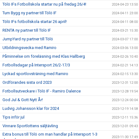
Tölö IFs Fotbollskola startar nu på fredag 26/4!
2024-04-23 13:50
Tum Bygg ny partner till Tölö IF
2024-04-11 23:00
Tölö IFs fotbollskola startar 26 april!
2024-04-11 08:00
RENTA ny partner till Tölö IF
2024-03-21 15:30
JumpYard ny partner till Tölö
2024-03-07 17:00
Utbildningsvecka med Ramiro
2024-03-06 13:00
Påminnelse om föreläsning med Klas Hallberg
2024-02-26 10:40
Fotbollsdagar på Intersport 26/2-17/3
2024-02-21 14:13
Lyckad sportlovsträning med Ramiro
2024-02-15 13:30
Ordförandes sista ord 2023
2023-12-31 12:00
Fotbollsutveckare i Tölö IF - Ramiro Dalence
2023-12-28 19:54
God Jul & Gott Nytt År!
2023-12-24 00:04
Ludvig Johansson klar för 2024
2023-12-19 14:58
Tips inför jul
2023-12-11 15:36
Vinnare Sportlottens säljtävling
2023-12-01 09:43
Extra bonus till Tölö om man handlar på Intersport 1-3
2023-11-30 17:49