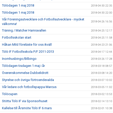
Tölödagen 1 maj 2018
2018-04-30 22:35
Tölödagen 1 maj 2018
2018-04-30 22:00
Vår Föreningsutvecklare och Fotbollsutvecklare - mycket
2018-04-26 16:56
välkomna!
Träning / Matcher Hamravallen
2018-04-25 12:17
Fotbollsskolan start
2018-04-25 11:58
Håkan Mild föreläste för oss ikväll
2018-04-23 21:06
Tölö IF Fotbollsskola P/F 2011-2013
2018-04-17 12:44
Inomhusbingo/Bilbingo
2018-03-26 17:28
Tölödagen tisdagen 1 maj i år
2018-03-18 08:57
Överenskommelse Dubbelidrott
2018-03-08 14:20
Styrelse och övriga förtroendevalda
2018-03-07 10:02
Vår ledare och fotbollspappa Marcus
2018-03-05 11:02
Tölöcupen
2018-03-02 13:53
Stötta Tölö IF via Sponsorhuset
2018-02-14 13:10
Kallelse till Årsmöte Tölö IF 6 mars
2018-02-01 10:38