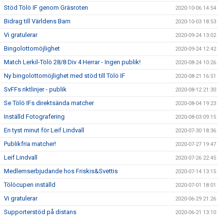
Stöd Tölö IF genom Gräsroten
2020-10-06 14:54
Bidrag till Världens Barn
2020-10-03 18:53
Vi gratulerar
2020-09-24 13:02
Bingolottomöjlighet
2020-09-24 12:42
Match Lerkil-Tölö 28/8 Div 4 Herrar - Ingen publik!
2020-08-24 10:26
Ny bingolottomöjlighet med stöd till Tölö IF
2020-08-21 16:51
SvFFs riktlinjer - publik
2020-08-12 21:30
Se Tölö IFs direktsända matcher
2020-08-04 19:23
Inställd Fotografering
2020-08-03 09:15
En tyst minut för Leif Lindvall
2020-07-30 18:36
Publikfria matcher!
2020-07-27 19:47
Leif Lindvall
2020-07-26 22:45
Medlemserbjudande hos Friskis&Svettis
2020-07-14 13:15
Tölöcupen inställd
2020-07-01 18:01
Vi gratulerar
2020-06-29 21:26
Supporterstöd på distans
2020-06-21 13:10