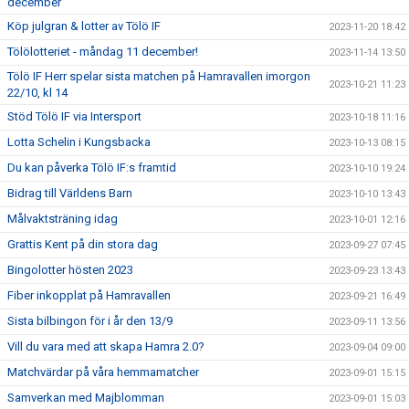
december
Köp julgran & lotter av Tölö IF
2023-11-20 18:42
Tölölotteriet - måndag 11 december!
2023-11-14 13:50
Tölö IF Herr spelar sista matchen på Hamravallen imorgon
2023-10-21 11:23
22/10, kl 14
Stöd Tölö IF via Intersport
2023-10-18 11:16
Lotta Schelin i Kungsbacka
2023-10-13 08:15
Du kan påverka Tölö IF:s framtid
2023-10-10 19:24
Bidrag till Världens Barn
2023-10-10 13:43
Målvaktsträning idag
2023-10-01 12:16
Grattis Kent på din stora dag
2023-09-27 07:45
Bingolotter hösten 2023
2023-09-23 13:43
Fiber inkopplat på Hamravallen
2023-09-21 16:49
Sista bilbingon för i år den 13/9
2023-09-11 13:56
Vill du vara med att skapa Hamra 2.0?
2023-09-04 09:00
Matchvärdar på våra hemmamatcher
2023-09-01 15:15
Samverkan med Majblomman
2023-09-01 15:03