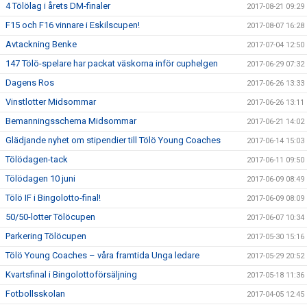
4 Tölölag i årets DM-finaler
2017-08-21 09:29
F15 och F16 vinnare i Eskilscupen!
2017-08-07 16:28
Avtackning Benke
2017-07-04 12:50
147 Tölö-spelare har packat väskorna inför cuphelgen
2017-06-29 07:32
Dagens Ros
2017-06-26 13:33
Vinstlotter Midsommar
2017-06-26 13:11
Bemanningsschema Midsommar
2017-06-21 14:02
Glädjande nyhet om stipendier till Tölö Young Coaches
2017-06-14 15:03
Tölödagen-tack
2017-06-11 09:50
Tölödagen 10 juni
2017-06-09 08:49
Tölö IF i Bingolotto-final!
2017-06-09 08:09
50/50-lotter Tölöcupen
2017-06-07 10:34
Parkering Tölöcupen
2017-05-30 15:16
Tölö Young Coaches – våra framtida Unga ledare
2017-05-29 20:52
Kvartsfinal i Bingolottoförsäljning
2017-05-18 11:36
Fotbollsskolan
2017-04-05 12:45