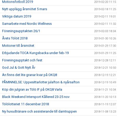
Motionsfotboll 2019
2019-02-20 11:15
Nytt upplägg årsmötet 5 mars
2019-02-18 11:25
Viktiga datum 2019
2019-02-11 19:01
Samarbete med Nordic Wellness
2019-02-11 11:32
Föreningsupptakten 26/1
2019-02-03 18:04
Årets Tölöit 2018
2019-01-30 10:26
Motioner till årsmötet
2019-01-29 17:30
Erbjudande TOCA Kungsbacka under feb-19
2019-01-29 11:25
Föreningsupptakt och fest
2018-12-28 12:11
God Jul & Gott Nytt År
2018-12-21 10:50
Än finns det lite granar kvar på OKQ8
2018-12-19 12:21
PÅMINNELSE: Uppesittarlotter julafton & nyårsafton
2018-12-19 10:49
Köp din julgran av Tölö IF på OKQ8 Varla
2018-11-21 10:34
Black Weekend Intersport Kållered 23-25 nov
2018-11-20 10:13
Tölölotteriet 11 december 2018
2018-11-19 12:07
Ny huvudtränare och assisterande till damtruppen
2018-11-08 13:23