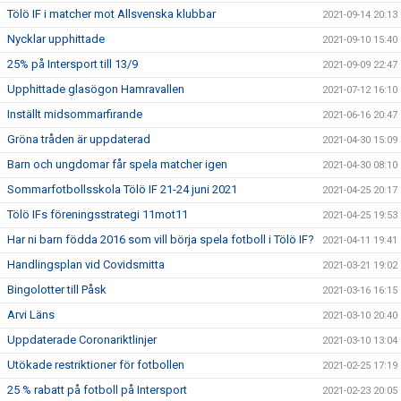
Tölö IF i matcher mot Allsvenska klubbar
2021-09-14 20:13
Nycklar upphittade
2021-09-10 15:40
25% på Intersport till 13/9
2021-09-09 22:47
Upphittade glasögon Hamravallen
2021-07-12 16:10
Inställt midsommarfirande
2021-06-16 20:47
Gröna tråden är uppdaterad
2021-04-30 15:09
Barn och ungdomar får spela matcher igen
2021-04-30 08:10
Sommarfotbollsskola Tölö IF 21-24 juni 2021
2021-04-25 20:17
Tölö IFs föreningsstrategi 11mot11
2021-04-25 19:53
Har ni barn födda 2016 som vill börja spela fotboll i Tölö IF?
2021-04-11 19:41
Handlingsplan vid Covidsmitta
2021-03-21 19:02
Bingolotter till Påsk
2021-03-16 16:15
Arvi Läns
2021-03-10 20:40
Uppdaterade Coronariktlinjer
2021-03-10 13:04
Utökade restriktioner för fotbollen
2021-02-25 17:19
25 % rabatt på fotboll på Intersport
2021-02-23 20:05