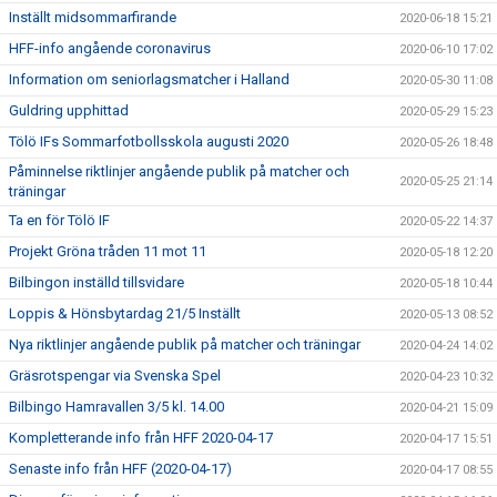
Inställt midsommarfirande
2020-06-18 15:21
HFF-info angående coronavirus
2020-06-10 17:02
Information om seniorlagsmatcher i Halland
2020-05-30 11:08
Guldring upphittad
2020-05-29 15:23
Tölö IFs Sommarfotbollsskola augusti 2020
2020-05-26 18:48
Påminnelse riktlinjer angående publik på matcher och
2020-05-25 21:14
träningar
Ta en för Tölö IF
2020-05-22 14:37
Projekt Gröna tråden 11 mot 11
2020-05-18 12:20
Bilbingon inställd tillsvidare
2020-05-18 10:44
Loppis & Hönsbytardag 21/5 Inställt
2020-05-13 08:52
Nya riktlinjer angående publik på matcher och träningar
2020-04-24 14:02
Gräsrotspengar via Svenska Spel
2020-04-23 10:32
Bilbingo Hamravallen 3/5 kl. 14.00
2020-04-21 15:09
Kompletterande info från HFF 2020-04-17
2020-04-17 15:51
Senaste info från HFF (2020-04-17)
2020-04-17 08:55