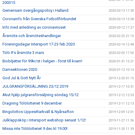
200315
Gemensam övergångspolicy i Halland
2020-03-13 17:30
Coronainfo från Svenska Fotbollförbundet
2020-03-13 13:58
Info med anledning av coronaviruset
2020-03-12 17:27
Årsmöte och årsmöteshandlingar
2020-02-25 21:15
Föreningsdagar Intersport 17-23 feb 2020
2020-02-14 12:48
Tölö IFs årsmöte 3 mars
2020-02-05 17:50
Biobiljetter för 99kr/st i helgen - först till kvarn!
2020-01-31 15:21
Damsektionen 2020
2020-01-12 10:14
God Jul & Gott Nytt År
2019-12-20 01:15
JULGRANSFÖRSÄLJNING 23/12 2019
2019-12-17 10:31
Akut hjälp julgransförsäljning söndag 15/12
2019-12-12 12:53
Dragning Tölölotteriet 9 december
2019-12-11 12:13
Bingolottos Uppesittarkväll & Nyårsafton
2019-12-09 12:01
Julklappsköp i Intersport webshop senast 1/12!
2019-11-27 11:36
Missa inte Tölölotteriet 9 dec kl 19.00!
2019-11-25 11:39