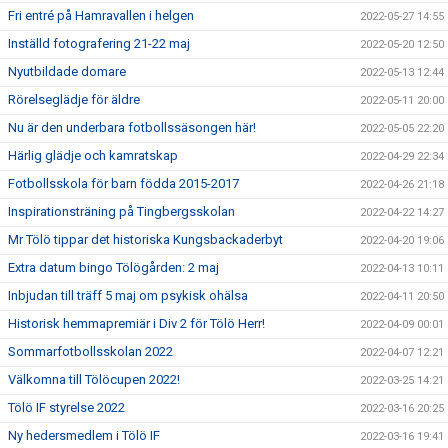
Fri entré på Hamravallen i helgen
2022-05-27 14:55
Inställd fotografering 21-22 maj
2022-05-20 12:50
Nyutbildade domare
2022-05-13 12:44
Rörelseglädje för äldre
2022-05-11 20:00
Nu är den underbara fotbollssäsongen här!
2022-05-05 22:20
Härlig glädje och kamratskap
2022-04-29 22:34
Fotbollsskola för barn födda 2015-2017
2022-04-26 21:18
Inspirationsträning på Tingbergsskolan
2022-04-22 14:27
Mr Tölö tippar det historiska Kungsbackaderbyt
2022-04-20 19:06
Extra datum bingo Tölögården: 2 maj
2022-04-13 10:11
Inbjudan till träff 5 maj om psykisk ohälsa
2022-04-11 20:50
Historisk hemmapremiär i Div 2 för Tölö Herr!
2022-04-09 00:01
Sommarfotbollsskolan 2022
2022-04-07 12:21
Välkomna till Tölöcupen 2022!
2022-03-25 14:21
Tölö IF styrelse 2022
2022-03-16 20:25
Ny hedersmedlem i Tölö IF
2022-03-16 19:41