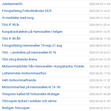
Jubileumsinfo
2022-09-23 11:44
Fotografering Fotbollsskolan 23/9
2022-09-15 14:41
Vi meddelar med sorg
2022-09-15 12:01
Tölö IF 90 år
2022-09-12 22:41
Kungsbackaleken på Hamravallen i helgen
2022-09-01 15:31
Tölö IF 90 ÅR
2022-08-26 17:33
Fotografering Hamravallen 19 resp 21 aug
2022-08-05 09:32
Tölö - Landvetter på Hamravallen kl 16
2022-07-29 22:31
Tölö intog Bravida Arena
2022-07-04 19:24
Midsommarbilder från Hamravallen i Kungsbacka- Posten
2022-06-26 18:27
Lotterivinster midsommarafton
2022-06-26 17:36
Hett midsommarfirande
2022-06-26 17:22
Midsommarfest på Hamravallen kl 13-16!
2022-06-21 14:25
Tölöjunior kallad till förbundets riksläger
2022-06-07 20:08
Tölöcupen lyckad i solsken och värme
2022-06-05 21:39
Äntligen Tölöcupen
2022-06-02 23:15