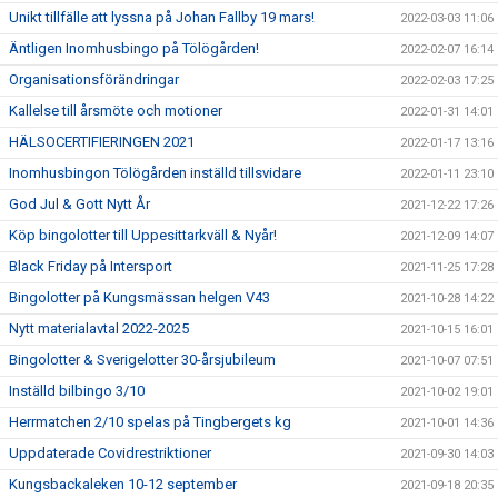
Unikt tillfälle att lyssna på Johan Fallby 19 mars!
2022-03-03 11:06
Äntligen Inomhusbingo på Tölögården!
2022-02-07 16:14
Organisationsförändringar
2022-02-03 17:25
Kallelse till årsmöte och motioner
2022-01-31 14:01
HÄLSOCERTIFIERINGEN 2021
2022-01-17 13:16
Inomhusbingon Tölögården inställd tillsvidare
2022-01-11 23:10
God Jul & Gott Nytt År
2021-12-22 17:26
Köp bingolotter till Uppesittarkväll & Nyår!
2021-12-09 14:07
Black Friday på Intersport
2021-11-25 17:28
Bingolotter på Kungsmässan helgen V43
2021-10-28 14:22
Nytt materialavtal 2022-2025
2021-10-15 16:01
Bingolotter & Sverigelotter 30-årsjubileum
2021-10-07 07:51
Inställd bilbingo 3/10
2021-10-02 19:01
Herrmatchen 2/10 spelas på Tingbergets kg
2021-10-01 14:36
Uppdaterade Covidrestriktioner
2021-09-30 14:03
Kungsbackaleken 10-12 september
2021-09-18 20:35