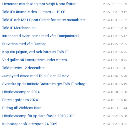
Herrarnas match idag mot Växjö Norra flyttad!
2025-02-15 11:39
Tölö IFs årsmöte den 11 mars kl. 19.00
2025-01-29 19:12
Tölö IF och M21 Sport Center fortsätter samarbetet
2024-12-30 17:02
Tölö IF Merchandise
2024-12-16 12:00
Intresserad av att spela med våra Damjuniorer?
2024-11-28 15:47
Provträna med vårt Damlag
2024-11-27 12:05
Köp din julgran, ved och lotter av Tölö IF
2024-11-26 14:25
Vad gäller på konstgräset under vintern
2024-11-20 18:25
Tölölotteriet 12 december
2024-11-14 11:41
Jumpyard-disco med Tölö IF den 23 nov!
2024-11-07 15:20
Svenska spels initiativ Gräsroten ger Tölö IF bidrag!
2024-11-06 15:49
Höstlovscampen 2024
2024-10-31 17:00
Föreningsforum 2024
2024-10-18 15:16
Bidrag till Världens Barn
2024-10-14 11:44
Höstlovscamp för spelare födda 2010-2013
2024-09-26 15:58
Klubbdagar på Intersport 24-30/9
2024-09-20 13:05