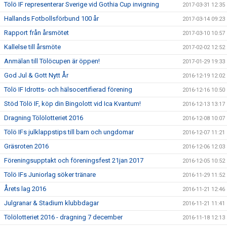
Tölö IF representerar Sverige vid Gothia Cup invigning
2017-03-31 12:35
Hallands Fotbollsförbund 100 år
2017-03-14 09:23
Rapport från årsmötet
2017-03-10 10:57
Kallelse till årsmöte
2017-02-02 12:52
Anmälan till Tölöcupen är öppen!
2017-01-29 19:33
God Jul & Gott Nytt År
2016-12-19 12:02
Tölö IF Idrotts- och hälsocertifierad förening
2016-12-16 10:50
Stöd Tölö IF, köp din Bingolott vid Ica Kvantum!
2016-12-13 13:17
Dragning Tölölotteriet 2016
2016-12-08 10:07
Tölö IFs julklappstips till barn och ungdomar
2016-12-07 11:21
Gräsroten 2016
2016-12-06 12:03
Föreningsupptakt och föreningsfest 21jan 2017
2016-12-05 10:52
Tölö IFs Juniorlag söker tränare
2016-11-29 11:52
Årets lag 2016
2016-11-21 12:46
Julgranar & Stadium klubbdagar
2016-11-21 11:41
Tölölotteriet 2016 - dragning 7 december
2016-11-18 12:13