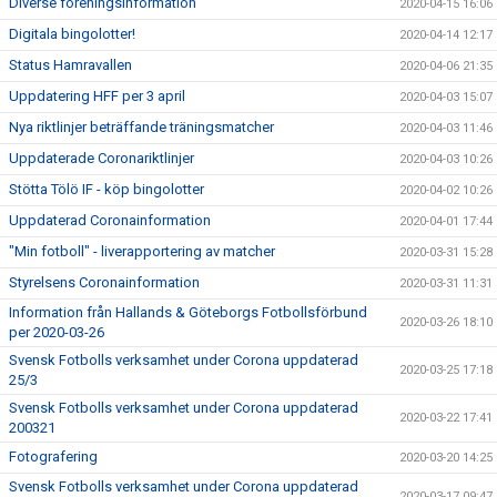
Diverse föreningsinformation
2020-04-15 16:06
Digitala bingolotter!
2020-04-14 12:17
Status Hamravallen
2020-04-06 21:35
Uppdatering HFF per 3 april
2020-04-03 15:07
Nya riktlinjer beträffande träningsmatcher
2020-04-03 11:46
Uppdaterade Coronariktlinjer
2020-04-03 10:26
Stötta Tölö IF - köp bingolotter
2020-04-02 10:26
Uppdaterad Coronainformation
2020-04-01 17:44
"Min fotboll" - liverapportering av matcher
2020-03-31 15:28
Styrelsens Coronainformation
2020-03-31 11:31
Information från Hallands & Göteborgs Fotbollsförbund
2020-03-26 18:10
per 2020-03-26
Svensk Fotbolls verksamhet under Corona uppdaterad
2020-03-25 17:18
25/3
Svensk Fotbolls verksamhet under Corona uppdaterad
2020-03-22 17:41
200321
Fotografering
2020-03-20 14:25
Svensk Fotbolls verksamhet under Corona uppdaterad
2020-03-17 09:47