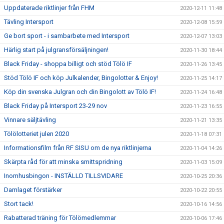
Uppdaterade riktlinjer från FHM
2020-12-11 11:48
Tävling Intersport
2020-12-08 15:59
Ge bort sport - i sambarbete med Intersport
2020-12-07 13:03
Härlig start på julgransförsäljningen!
2020-11-30 18:44
Black Friday - shoppa billigt och stöd Tölö IF
2020-11-26 13:45
Stöd Tölö IF och köp Julkalender, Bingolotter & Enjoy!
2020-11-25 14:17
Köp din svenska Julgran och din Bingolott av Tölö IF!
2020-11-24 16:48
Black Friday på Intersport 23-29 nov
2020-11-23 16:55
Vinnare säljtävling
2020-11-21 13:35
Tölölotteriet julen 2020
2020-11-18 07:31
Informationsfilm från RF SISU om de nya riktlinjerna
2020-11-04 14:26
Skärpta råd för att minska smittspridning
2020-11-03 15:09
Inomhusbingon - INSTÄLLD TILLSVIDARE
2020-10-25 20:36
Damlaget förstärker
2020-10-22 20:55
Stort tack!
2020-10-16 14:56
Rabatterad träning för Tölömedlemmar
2020-10-06 17:46