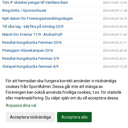
Tölö IF skänker pengar till Världens Barn
2016-10-05 12:55
Bingolotto / Sponsorhuset
2016-09-29 11:28
Nytt datum för Föreningsutvecklingsdagen
2016-09-23 18:10
Till våra lag - sälj fika på söndag 25/9
2016-09-22 09:53
Match Div 4 Herrar 11/9 - Ändrad tid!!
2016-09-09 11:44
Resultat Kungsbacka Femman 2016
2016-09-04 21:17
Pristagare i Klasskampen 2016
2016-09-03 20:24
Resultat Kungsbacka Femman 3/9
2016-09-03 20:21
Slutspel Kungsbacka femman 4/9
2016-09-03 15:20
Bingolottopremiär 28 augusti!
2016-08-24 11:33
För att hemsidan ska fungera korrekt använder vi nödvändiga
Kungsbackafemman 3-4/9
2016-08-10 10:45
cookies från SportAdmin. Dessa går inte att stänga av.
Fotbollsskolan
2016-08-10 10:41
Föreningen kan också använda frivilliga cookies, t.ex. för statistik
eller marknadsföring. Du väljer själv om du vill acceptera dessa.
Trevlig sommar önskar Tölö IF
2016-06-28 14:06
Anpassa dina val
Lyckat midsommarfirande på Hamravallen
2016-06-27 13:28
Parkeringsproblem Tölöcupen
2016-06-05 14:31
Acceptera nödvändiga
Acceptera alla
Tölö IF i semifinal i bingolottsförsäljning
2016-05-25 10:22