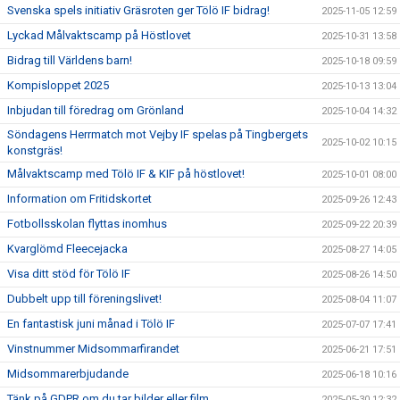
Svenska spels initiativ Gräsroten ger Tölö IF bidrag!
2025-11-05 12:59
Lyckad Målvaktscamp på Höstlovet
2025-10-31 13:58
Bidrag till Världens barn!
2025-10-18 09:59
Kompisloppet 2025
2025-10-13 13:04
Inbjudan till föredrag om Grönland
2025-10-04 14:32
Söndagens Herrmatch mot Vejby IF spelas på Tingbergets
2025-10-02 10:15
konstgräs!
Målvaktscamp med Tölö IF & KIF på höstlovet!
2025-10-01 08:00
Information om Fritidskortet
2025-09-26 12:43
Fotbollsskolan flyttas inomhus
2025-09-22 20:39
Kvarglömd Fleecejacka
2025-08-27 14:05
Visa ditt stöd för Tölö IF
2025-08-26 14:50
Dubbelt upp till föreningslivet!
2025-08-04 11:07
En fantastisk juni månad i Tölö IF
2025-07-07 17:41
Vinstnummer Midsommarfirandet
2025-06-21 17:51
Midsommarerbjudande
2025-06-18 10:16
Tänk på GDPR om du tar bilder eller film
2025-05-30 12:32