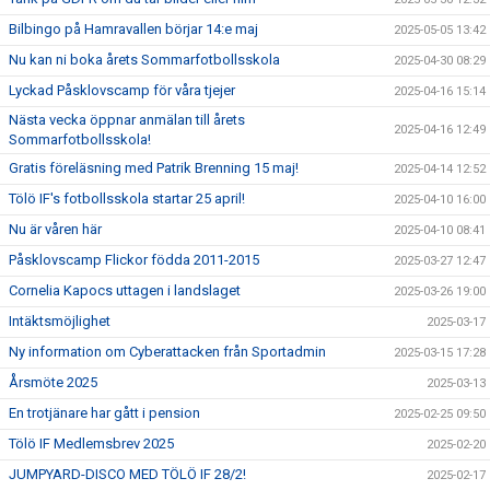
Bilbingo på Hamravallen börjar 14:e maj
2025-05-05 13:42
Nu kan ni boka årets Sommarfotbollsskola
2025-04-30 08:29
Lyckad Påsklovscamp för våra tjejer
2025-04-16 15:14
Nästa vecka öppnar anmälan till årets
2025-04-16 12:49
Sommarfotbollsskola!
Gratis föreläsning med Patrik Brenning 15 maj!
2025-04-14 12:52
Tölö IF's fotbollsskola startar 25 april!
2025-04-10 16:00
Nu är våren här
2025-04-10 08:41
Påsklovscamp Flickor födda 2011-2015
2025-03-27 12:47
Cornelia Kapocs uttagen i landslaget
2025-03-26 19:00
Intäktsmöjlighet
2025-03-17
Ny information om Cyberattacken från Sportadmin
2025-03-15 17:28
Årsmöte 2025
2025-03-13
En trotjänare har gått i pension
2025-02-25 09:50
Tölö IF Medlemsbrev 2025
2025-02-20
JUMPYARD-DISCO MED TÖLÖ IF 28/2!
2025-02-17