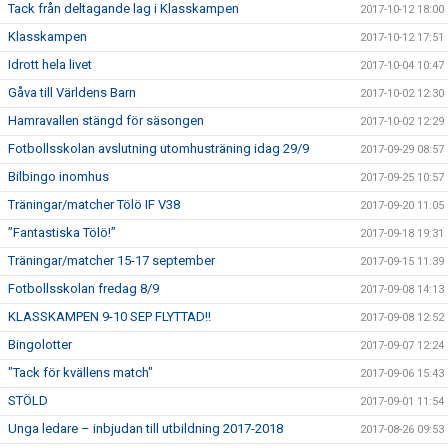
Tack från deltagande lag i Klasskampen
2017-10-12 18:00
Klasskampen
2017-10-12 17:51
Idrott hela livet
2017-10-04 10:47
Gåva till Världens Barn
2017-10-02 12:30
Hamravallen stängd för säsongen
2017-10-02 12:29
Fotbollsskolan avslutning utomhusträning idag 29/9
2017-09-29 08:57
Bilbingo inomhus
2017-09-25 10:57
Träningar/matcher Tölö IF V38
2017-09-20 11:05
”Fantastiska Tölö!”
2017-09-18 19:31
Träningar/matcher 15-17 september
2017-09-15 11:39
Fotbollsskolan fredag 8/9
2017-09-08 14:13
KLASSKAMPEN 9-10 SEP FLYTTAD!!
2017-09-08 12:52
Bingolotter
2017-09-07 12:24
"Tack för kvällens match"
2017-09-06 15:43
STÖLD
2017-09-01 11:54
Unga ledare – inbjudan till utbildning 2017-2018
2017-08-26 09:53