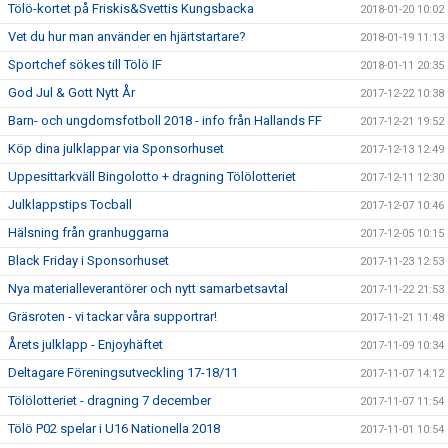
Tölö-kortet på Friskis&Svettis Kungsbacka
2018-01-20 10:02
Vet du hur man använder en hjärtstartare?
2018-01-19 11:13
Sportchef sökes till Tölö IF
2018-01-11 20:35
God Jul & Gott Nytt År
2017-12-22 10:38
Barn- och ungdomsfotboll 2018 - info från Hallands FF
2017-12-21 19:52
Köp dina julklappar via Sponsorhuset
2017-12-13 12:49
Uppesittarkväll Bingolotto + dragning Tölölotteriet
2017-12-11 12:30
Julklappstips Tocball
2017-12-07 10:46
Hälsning från granhuggarna
2017-12-05 10:15
Black Friday i Sponsorhuset
2017-11-23 12:53
Nya materialleverantörer och nytt samarbetsavtal
2017-11-22 21:53
Gräsroten - vi tackar våra supportrar!
2017-11-21 11:48
Årets julklapp - Enjoyhäftet
2017-11-09 10:34
Deltagare Föreningsutveckling 17-18/11
2017-11-07 14:12
Tölölotteriet - dragning 7 december
2017-11-07 11:54
Tölö P02 spelar i U16 Nationella 2018
2017-11-01 10:54