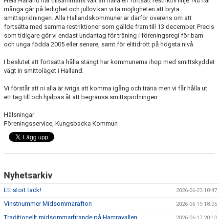
Hela Halland har tillsammans valt att hålla en fortsatt restriktiv linje. Nu när
FÖRENINGSINFO
många går på ledighet och jullov kan vi ta möjligheten att bryta
smittspridningen. Alla Hallandskommuner är därför överens om att
TÖLÖFONDEN
fortsätta med samma restriktioner som gällde fram till 13 december. Precis
som tidigare gör vi endast undantag för träning i föreningsregi för barn
KIOSKEN
och unga födda 2005 eller senare, samt för elitidrott på högsta nivå.
I beslutet att fortsätta hålla stängt har kommunerna ihop med smittskyddet
EVENEMANG
vägt in smittoläget i Halland.
FOTBOLLSSKOLAN P/F 2020 & 2021
Vi förstår att ni alla är ivriga att komma igång och träna men vi får hålla ut
ett tag till och hjälpas åt att begränsa smittspridningen.
SPONSORER / SAMARBETSPARTNER
Hälsningar
Föreningsservice, Kungsbacka Kommun
ÖVRIGT
DOKUMENT
TÖLÖ IF MERCHANDISE SHOP
Nyhetsarkiv
Ett stort tack!
2026-06-23 10:47
Vinstnummer Midsommarafton
2026-06-19 18:06
Traditionellt midsommarfirande på Hamravallen
2026-06-17 20:10