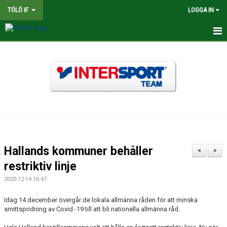
TÖLÖ IF
LOGGA IN
HEM
NYHETER
OM KLUBBEN
BINGOLOTTER
INTERSPORT KLUBBSHOP TÖLÖ IF
Hallands kommuner behåller
<
>
MATCHER
restriktiv linje
2020-12-14 16:47
KALENDER
Idag 14 december övergår de lokala allmänna råden för att minska
LEDARE
smittspridning av Covid -19 till att bli nationella allmänna råd.