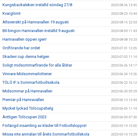
Kungsbackaleken inställd söndag 27/8
2023-08-26 13:45
Kvarglömt
2023-08-23 10:44
Allsvenskt på Hamravallen 19 augusti
2023-08-15 22:03
Bil-bingon Hamravallen inställd 9 augusti
2023-08-09 11:43
Hamravallen öppen igen!
2023-08-08 10:23
Ordförande har ordet
2023-07-31 12:05
Skadevi cup denna helgen
2023-07-02 11:14
Soligt midsommarfirande för alla åldrar
2023-06-26 14:17
Vinnare Midsommarlotterier
2023-06-24 13:26
TÖLÖ IF:s Sommarfotbollsskola
2023-06-22 16:12
Midsommar på Hamravallen
2023-06-20 09:29
Premiär på Hamravallen
2023-06-13 13:44
Mycket lyckad Tölöcupshelg
2023-06-05 11:14
Äntligen Tölöcupen 2023
2023-06-03 07:30
Förlängd insamling av kläder till Fotbollsloppis!
2023-05-19 10:00
Missa inte anmälan till årets Sommarfotbollskola
2023-05-10 13:29