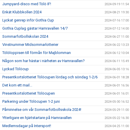
Jumpyard-disco med Tölö IF!
2024-09-19 11:54
Enkät Klubbkollen 2024
2024-08-21 19:30
Lyckat genrep inför Gothia Cup
2024-07-16 17:00
Gothia Cuplag gästar Hamravallen 14/7
2024-07-12 14:00
Sommarfotbollskolan 2024
2024-06-27 11:00
Vinstnummer Midsommarlotterier
2024-06-22 13:23
Tölöloppisen till förmån för Majblomman
2024-06-12 10:04
Någon som har hästar i närheten av Hamravallen?
2024-06-11 15:49
Lyckad Tölöcup
2024-06-05 13:16
Presentkortslotteriet Tölöcupen lördag och söndag 1-2/6
2024-06-01 18:28
Det kom ett mail...
2024-06-01 16:56
Presentkortslotteriet Tölöcupen
2024-06-01 16:01
Parkering under Tölöcupen 1-2 juni
2024-05-30 16:52
Påminnelse om vår Sommarfotbollsskola 2024!
2024-05-29 11:00
Ytterligare en hjärtstartare på Hamravallen
2024-05-22 16:30
Medlemsdagar på Intersport!
2024-04-25 11:00