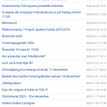
Vinstnummer Tölöcupens presentkortslotteri
2026-05-30 14:41
Vi startar vår omtyckta Fotbollsskola nu på fredag 24/4 kl
2026-04-22 13:28
17.30!
Minnesord
2026-04-10 09:25
Påsklovscamp 7-9 april, spelare födda 2014-2016
2026-03-18 10:18
Årsmötet 2026
2026-03-11 13:08
Föreningsupptakt 2026
2026-02-17 17:28
Årsmötet 10 mars kl. 19.00
2026-02-17 11:27
Hur använder man Fritidskortet?
2026-02-17 10:11
God Jul & Gott Nytt År!
2025-12-22 13:15
Utförsäljning hos Intersport ikväll, 17 december!
2025-12-17 08:53
Beställ dina tryckta föreningskläder senast 14 december!
2025-12-01 10:56
Julklappstips
2025-11-30 18:55
Köp din Julgran & lotter av Tölö IF
2025-11-24 19:40
Tölölotteriet 2025 - 10:e december
2025-11-11 09:41
Grattis Gustav Lundgren
2025-11-05 17:28