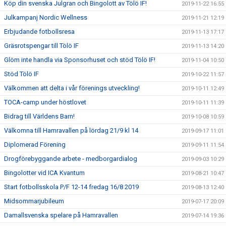
Köp din svenska Julgran och Bingolott av Tölö IF!
2019-11-22 16:55
Julkampanj Nordic Wellness
2019-11-21 12:19
Erbjudande fotbollsresa
2019-11-13 17:17
Gräsrotspengar till Tölö IF
2019-11-13 14:20
Glöm inte handla via Sponsorhuset och stöd Tölö IF!
2019-11-04 10:50
Stöd Tölö IF
2019-10-22 11:57
Välkommen att delta i vår förenings utveckling!
2019-10-11 12:49
TOCA-camp under höstlovet
2019-10-11 11:39
Bidrag till Världens Barn!
2019-10-08 10:59
Välkomna till Hamravallen på lördag 21/9 kl 14
2019-09-17 11:01
Diplomerad Förening
2019-09-11 11:54
Drogförebyggande arbete - medborgardialog
2019-09-03 10:29
Bingolotter vid ICA Kvantum
2019-08-21 10:47
Start fotbollsskola P/F 12-14 fredag 16/8 2019
2019-08-13 12:40
Midsommarjubileum
2019-07-17 20:09
Damallsvenska spelare på Hamravallen
2019-07-14 19:36