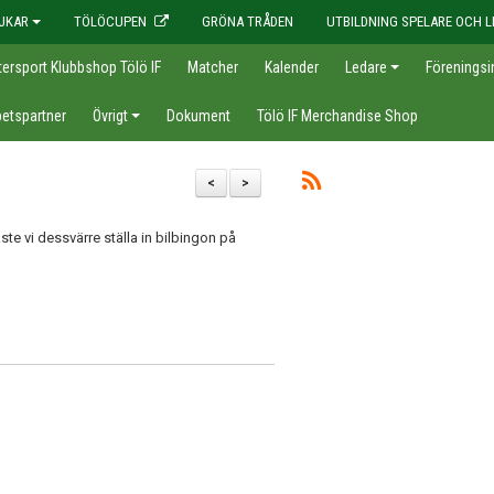
JKAR
TÖLÖCUPEN
GRÖNA TRÅDEN
UTBILDNING SPELARE OCH L
tersport Klubbshop Tölö IF
Matcher
Kalender
Ledare
Föreningsi
etspartner
Övrigt
Dokument
Tölö IF Merchandise Shop
<
>
 vi dessvärre ställa in bilbingon på