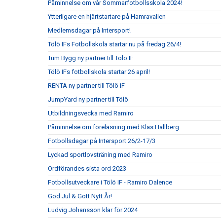
Påminnelse om vår Sommarfotbollsskola 2024!
Ytterligare en hjärtstartare på Hamravallen
Medlemsdagar på Intersport!
Tölö IFs Fotbollskola startar nu på fredag 26/4!
Tum Bygg ny partner till Tölö IF
Tölö IFs fotbollskola startar 26 april!
RENTA ny partner till Tölö IF
JumpYard ny partner till Tölö
Utbildningsvecka med Ramiro
Påminnelse om föreläsning med Klas Hallberg
Fotbollsdagar på Intersport 26/2-17/3
Lyckad sportlovsträning med Ramiro
Ordförandes sista ord 2023
Fotbollsutveckare i Tölö IF - Ramiro Dalence
God Jul & Gott Nytt År!
Ludvig Johansson klar för 2024