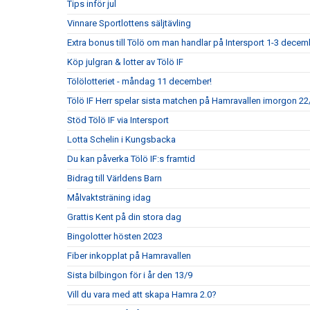
Tips inför jul
Vinnare Sportlottens säljtävling
Extra bonus till Tölö om man handlar på Intersport 1-3 decem
Köp julgran & lotter av Tölö IF
Tölölotteriet - måndag 11 december!
Tölö IF Herr spelar sista matchen på Hamravallen imorgon 22/
Stöd Tölö IF via Intersport
Lotta Schelin i Kungsbacka
Du kan påverka Tölö IF:s framtid
Bidrag till Världens Barn
Målvaktsträning idag
Grattis Kent på din stora dag
Bingolotter hösten 2023
Fiber inkopplat på Hamravallen
Sista bilbingon för i år den 13/9
Vill du vara med att skapa Hamra 2.0?