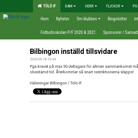
TÖLÖ IF
DAM
HERR
FLICKOR
PO
Hem
Nyheter
Om klubben
Bingolotter
In
Fotbollsskolan P/F 2020 & 2021
Sponsorer / Samarb
Bilbingon inställd tillsvidare
2020-05-18 10:44
Pga kravet på max 50 deltagare för allmän sammankomst måste
obestämd tid. Återkommer så snart restriktionerna släpps!
Hälsningar Bilbingon / Tölö IF