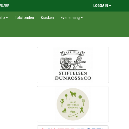
EDARE
LOGGA IN
nfo
Tölöfonden
Kiosken
Evenemang