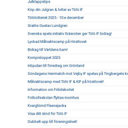
Julklappstips
Köp din Julgran & lotter av Tölö IF
Tölölotteriet 2025 - 10:e december
Grattis Gustav Lundgren
Svenska spels initiativ Gräsroten ger Tölö IF bidrag!
Lyckad Målvaktscamp på Höstlovet
Bidrag till Världens barn!
Kompisloppet 2025
Inbjudan till föredrag om Grönland
Söndagens Herrmatch mot Vejby IF spelas på Tingbergets k
Målvaktscamp med Tölö IF & KIF på höstlovet!
Information om Fritidskortet
Fotbollsskolan flyttas inomhus
Kvarglömd Fleecejacka
Visa ditt stöd för Tölö IF
Dubbelt upp till föreningslivet!