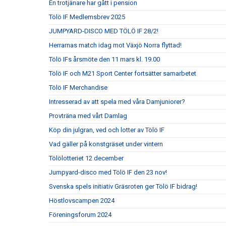
En trotjänare har gått i pension
Tölö IF Medlemsbrev 2025
JUMPYARD-DISCO MED TÖLÖ IF 28/2!
Herrarnas match idag mot Växjö Norra flyttad!
Tölö IFs årsmöte den 11 mars kl. 19.00
Tölö IF och M21 Sport Center fortsätter samarbetet
Tölö IF Merchandise
Intresserad av att spela med våra Damjuniorer?
Provträna med vårt Damlag
Köp din julgran, ved och lotter av Tölö IF
Vad gäller på konstgräset under vintern
Tölölotteriet 12 december
Jumpyard-disco med Tölö IF den 23 nov!
Svenska spels initiativ Gräsroten ger Tölö IF bidrag!
Höstlovscampen 2024
Föreningsforum 2024