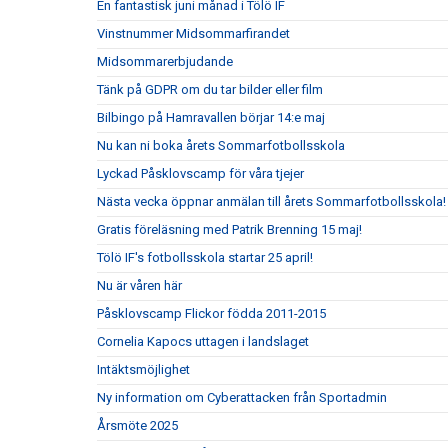
En fantastisk juni månad i Tölö IF
Vinstnummer Midsommarfirandet
Midsommarerbjudande
Tänk på GDPR om du tar bilder eller film
Bilbingo på Hamravallen börjar 14:e maj
Nu kan ni boka årets Sommarfotbollsskola
Lyckad Påsklovscamp för våra tjejer
Nästa vecka öppnar anmälan till årets Sommarfotbollsskola!
Gratis föreläsning med Patrik Brenning 15 maj!
Tölö IF's fotbollsskola startar 25 april!
Nu är våren här
Påsklovscamp Flickor födda 2011-2015
Cornelia Kapocs uttagen i landslaget
Intäktsmöjlighet
Ny information om Cyberattacken från Sportadmin
Årsmöte 2025