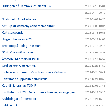
Bilbingon på Hamravallen startar 17/5
2023-04-11 15:04
2023-04-11 08:49
Spelarråd i 9 mot 9-lagen
2023-04-05 16:25
M21 Sport Center ny samarbetspartner
2023-03-31 13:04
Kärt återseende
2023-03-18 10:55
Bingolotter våren 2023
2023-03-13 14:08
Årsmöte på tisdag 14:e mars
2023-03-12 22:14
Gäst på årsmötet 14 mars
2023-03-07 08:28
Årsmöte 14:e mars kl 19:00
2023-02-13 16:57
God Jul och Gott Nytt År!
2022-12-23 11:50
Fri föreläsning med TV-profilen Jonas Karlsson
2022-12-21 08:41
Fortfarande uppesittarlotter kvar!
2022-12-20 10:55
Köp din julgran av Tölö IF
2022-12-02 07:45
Idrottsforum 2022: Den moderna föreningen engagerar
2022-10-13 09:13
Klubbdagar på Intersport
2022-09-28 15:16
Jubileumsinfo
2022-09-23 11:44