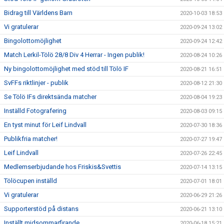
Bidrag till Världens Barn
2020-10-03 18:53
Vi gratulerar
2020-09-24 13:02
Bingolottomöjlighet
2020-09-24 12:42
Match Lerkil-Tölö 28/8 Div 4 Herrar - Ingen publik!
2020-08-24 10:26
Ny bingolottomöjlighet med stöd till Tölö IF
2020-08-21 16:51
SvFFs riktlinjer - publik
2020-08-12 21:30
Se Tölö IFs direktsända matcher
2020-08-04 19:23
Inställd Fotografering
2020-08-03 09:15
En tyst minut för Leif Lindvall
2020-07-30 18:36
Publikfria matcher!
2020-07-27 19:47
Leif Lindvall
2020-07-26 22:45
Medlemserbjudande hos Friskis&Svettis
2020-07-14 13:15
Tölöcupen inställd
2020-07-01 18:01
Vi gratulerar
2020-06-29 21:26
Supporterstöd på distans
2020-06-21 13:10
Inställt midsommarfirande
2020-06-18 15:21