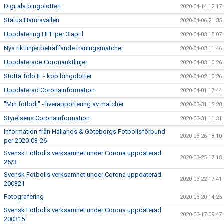
Digitala bingolotter!
2020-04-14 12:17
Status Hamravallen
2020-04-06 21:35
Uppdatering HFF per 3 april
2020-04-03 15:07
Nya riktlinjer beträffande träningsmatcher
2020-04-03 11:46
Uppdaterade Coronariktlinjer
2020-04-03 10:26
Stötta Tölö IF - köp bingolotter
2020-04-02 10:26
Uppdaterad Coronainformation
2020-04-01 17:44
"Min fotboll" - liverapportering av matcher
2020-03-31 15:28
Styrelsens Coronainformation
2020-03-31 11:31
Information från Hallands & Göteborgs Fotbollsförbund
2020-03-26 18:10
per 2020-03-26
Svensk Fotbolls verksamhet under Corona uppdaterad
2020-03-25 17:18
25/3
Svensk Fotbolls verksamhet under Corona uppdaterad
2020-03-22 17:41
200321
Fotografering
2020-03-20 14:25
Svensk Fotbolls verksamhet under Corona uppdaterad
2020-03-17 09:47
200315