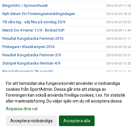
Bingolotto / Sponsorhuset
2016-09-29 11:28
Nytt datum för Föreningsutvecklingsdagen
2016-09-23 18:10
Till våra lag - sälj fika på söndag 25/9
2016-09-22 09:53
Match Div 4 Herrar 11/9 - Ändrad tid!!
2016-09-09 11:44
Resultat Kungsbacka Femman 2016
2016-09-04 21:17
Pristagare i Klasskampen 2016
2016-09-03 20:24
Resultat Kungsbacka Femman 3/9
2016-09-03 20:21
Slutspel Kungsbacka femman 4/9
2016-09-03 15:20
Bingolottopremiär 28 augusti!
2016-08-24 11:33
Kungsbackafemman 3-4/9
2016-08-10 10:45
För att hemsidan ska fungera korrekt använder vi nödvändiga
Fotbollsskolan
2016-08-10 10:41
cookies från SportAdmin. Dessa går inte att stänga av.
Föreningen kan också använda frivilliga cookies, t.ex. för statistik
Trevlig sommar önskar Tölö IF
2016-06-28 14:06
eller marknadsföring. Du väljer själv om du vill acceptera dessa.
Lyckat midsommarfirande på Hamravallen
2016-06-27 13:28
Anpassa dina val
Parkeringsproblem Tölöcupen
2016-06-05 14:31
Acceptera nödvändiga
Acceptera alla
Tölö IF i semifinal i bingolottsförsäljning
2016-05-25 10:22
Handla på Sponsorhuset - både du och Tölö IF tjänar på
2016-05-03 07:50