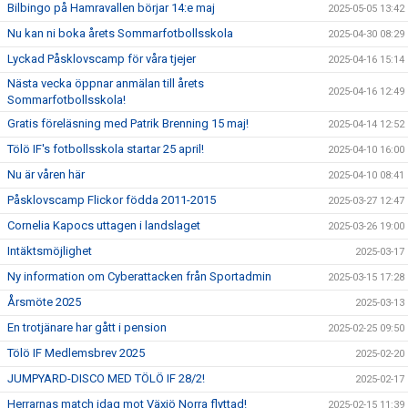
Bilbingo på Hamravallen börjar 14:e maj
2025-05-05 13:42
Nu kan ni boka årets Sommarfotbollsskola
2025-04-30 08:29
Lyckad Påsklovscamp för våra tjejer
2025-04-16 15:14
Nästa vecka öppnar anmälan till årets
2025-04-16 12:49
Sommarfotbollsskola!
Gratis föreläsning med Patrik Brenning 15 maj!
2025-04-14 12:52
Tölö IF's fotbollsskola startar 25 april!
2025-04-10 16:00
Nu är våren här
2025-04-10 08:41
Påsklovscamp Flickor födda 2011-2015
2025-03-27 12:47
Cornelia Kapocs uttagen i landslaget
2025-03-26 19:00
Intäktsmöjlighet
2025-03-17
Ny information om Cyberattacken från Sportadmin
2025-03-15 17:28
Årsmöte 2025
2025-03-13
En trotjänare har gått i pension
2025-02-25 09:50
Tölö IF Medlemsbrev 2025
2025-02-20
JUMPYARD-DISCO MED TÖLÖ IF 28/2!
2025-02-17
Herrarnas match idag mot Växjö Norra flyttad!
2025-02-15 11:39