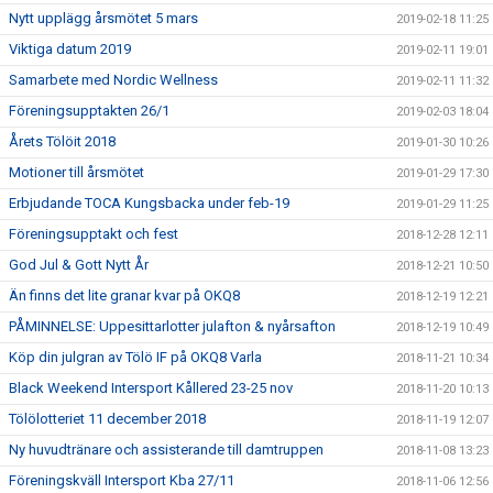
Nytt upplägg årsmötet 5 mars
2019-02-18 11:25
Viktiga datum 2019
2019-02-11 19:01
Samarbete med Nordic Wellness
2019-02-11 11:32
Föreningsupptakten 26/1
2019-02-03 18:04
Årets Tölöit 2018
2019-01-30 10:26
Motioner till årsmötet
2019-01-29 17:30
Erbjudande TOCA Kungsbacka under feb-19
2019-01-29 11:25
Föreningsupptakt och fest
2018-12-28 12:11
God Jul & Gott Nytt År
2018-12-21 10:50
Än finns det lite granar kvar på OKQ8
2018-12-19 12:21
PÅMINNELSE: Uppesittarlotter julafton & nyårsafton
2018-12-19 10:49
Köp din julgran av Tölö IF på OKQ8 Varla
2018-11-21 10:34
Black Weekend Intersport Kållered 23-25 nov
2018-11-20 10:13
Tölölotteriet 11 december 2018
2018-11-19 12:07
Ny huvudtränare och assisterande till damtruppen
2018-11-08 13:23
Föreningskväll Intersport Kba 27/11
2018-11-06 12:56