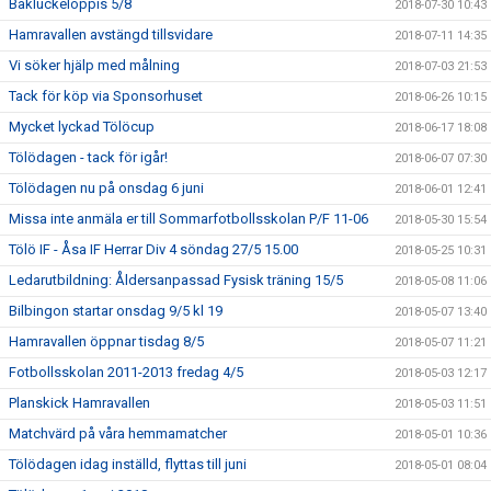
Bakluckeloppis 5/8
2018-07-30 10:43
Hamravallen avstängd tillsvidare
2018-07-11 14:35
Vi söker hjälp med målning
2018-07-03 21:53
Tack för köp via Sponsorhuset
2018-06-26 10:15
Mycket lyckad Tölöcup
2018-06-17 18:08
Tölödagen - tack för igår!
2018-06-07 07:30
Tölödagen nu på onsdag 6 juni
2018-06-01 12:41
Missa inte anmäla er till Sommarfotbollsskolan P/F 11-06
2018-05-30 15:54
Tölö IF - Åsa IF Herrar Div 4 söndag 27/5 15.00
2018-05-25 10:31
Ledarutbildning: Åldersanpassad Fysisk träning 15/5
2018-05-08 11:06
Bilbingon startar onsdag 9/5 kl 19
2018-05-07 13:40
Hamravallen öppnar tisdag 8/5
2018-05-07 11:21
Fotbollsskolan 2011-2013 fredag 4/5
2018-05-03 12:17
Planskick Hamravallen
2018-05-03 11:51
Matchvärd på våra hemmamatcher
2018-05-01 10:36
Tölödagen idag inställd, flyttas till juni
2018-05-01 08:04