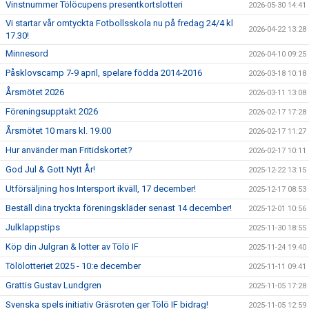
Vinstnummer Tölöcupens presentkortslotteri
2026-05-30 14:41
Vi startar vår omtyckta Fotbollsskola nu på fredag 24/4 kl
2026-04-22 13:28
17.30!
Minnesord
2026-04-10 09:25
Påsklovscamp 7-9 april, spelare födda 2014-2016
2026-03-18 10:18
Årsmötet 2026
2026-03-11 13:08
Föreningsupptakt 2026
2026-02-17 17:28
Årsmötet 10 mars kl. 19.00
2026-02-17 11:27
Hur använder man Fritidskortet?
2026-02-17 10:11
God Jul & Gott Nytt År!
2025-12-22 13:15
Utförsäljning hos Intersport ikväll, 17 december!
2025-12-17 08:53
Beställ dina tryckta föreningskläder senast 14 december!
2025-12-01 10:56
Julklappstips
2025-11-30 18:55
Köp din Julgran & lotter av Tölö IF
2025-11-24 19:40
Tölölotteriet 2025 - 10:e december
2025-11-11 09:41
Grattis Gustav Lundgren
2025-11-05 17:28
Svenska spels initiativ Gräsroten ger Tölö IF bidrag!
2025-11-05 12:59