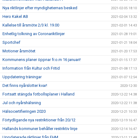
Nya riktlinjer efter myndigheternas besked
2021-02-05 18:10
Hero Kakel AB
2021-02-04 13:32
Kallelse till årsmöte 2/3 kl. 19.00
2021-02-01 14:43
Enhetlig tolkning av Coronariktlinjer
2021-01-28 19:01
Sportchef
2021-01-21 18:04
Motioner årsmötet
2021-01-20 17:53
Kommunens planer öppnar fr.o.m 16 januari!
2021-01-15 17:37
Information från Kultur och Fritid
2021-01-08 17:13
Uppdatering träningar
2021-01-07 12:54
Det finns nyårslotter kvar!
2020-12-30
Fortsatt stängda fotbollsplaner i Halland
2020-12-22 14:38
Jul och nyårshälsning
2020-12-22 11:38
Hälsocertifieringen 2020
2020-12-21 10:33
Förtydligande nya restriktioner från 20/12
2020-12-19 16:47
Hallands kommuner behåller restriktiv linje
2020-12-14 16:47
Uppdaterade riktlinjer från FHM
2020-12-11 11:48