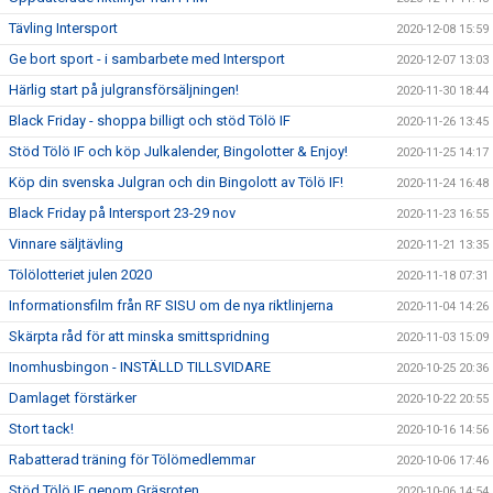
Tävling Intersport
2020-12-08 15:59
Ge bort sport - i sambarbete med Intersport
2020-12-07 13:03
Härlig start på julgransförsäljningen!
2020-11-30 18:44
Black Friday - shoppa billigt och stöd Tölö IF
2020-11-26 13:45
Stöd Tölö IF och köp Julkalender, Bingolotter & Enjoy!
2020-11-25 14:17
Köp din svenska Julgran och din Bingolott av Tölö IF!
2020-11-24 16:48
Black Friday på Intersport 23-29 nov
2020-11-23 16:55
Vinnare säljtävling
2020-11-21 13:35
Tölölotteriet julen 2020
2020-11-18 07:31
Informationsfilm från RF SISU om de nya riktlinjerna
2020-11-04 14:26
Skärpta råd för att minska smittspridning
2020-11-03 15:09
Inomhusbingon - INSTÄLLD TILLSVIDARE
2020-10-25 20:36
Damlaget förstärker
2020-10-22 20:55
Stort tack!
2020-10-16 14:56
Rabatterad träning för Tölömedlemmar
2020-10-06 17:46
Stöd Tölö IF genom Gräsroten
2020-10-06 14:54