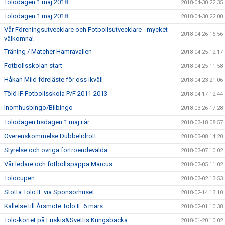
Tölödagen 1 maj 2018
2018-04-30 22:35
Tölödagen 1 maj 2018
2018-04-30 22:00
Vår Föreningsutvecklare och Fotbollsutvecklare - mycket
2018-04-26 16:56
välkomna!
Träning / Matcher Hamravallen
2018-04-25 12:17
Fotbollsskolan start
2018-04-25 11:58
Håkan Mild föreläste för oss ikväll
2018-04-23 21:06
Tölö IF Fotbollsskola P/F 2011-2013
2018-04-17 12:44
Inomhusbingo/Bilbingo
2018-03-26 17:28
Tölödagen tisdagen 1 maj i år
2018-03-18 08:57
Överenskommelse Dubbelidrott
2018-03-08 14:20
Styrelse och övriga förtroendevalda
2018-03-07 10:02
Vår ledare och fotbollspappa Marcus
2018-03-05 11:02
Tölöcupen
2018-03-02 13:53
Stötta Tölö IF via Sponsorhuset
2018-02-14 13:10
Kallelse till Årsmöte Tölö IF 6 mars
2018-02-01 10:38
Tölö-kortet på Friskis&Svettis Kungsbacka
2018-01-20 10:02