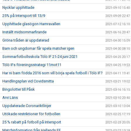
Nycklar upphittade
2021-09-10 15:40
25% på Intersport till 13/9
2021-09-09 22:47
Upphittade glasögon Hamravallen
2021-07-12 16:10
Inställt midsommarfirande
2021-06-16 20:47
Gröna tråden är uppdaterad
2021-04-30 15:09
Barn och ungdomar får spela matcher igen
2021-04-30 08:10
Sommarfotbollsskola Tölö IF 21-24 juni 2021
2021-04-25 20:17
Tölö IFs föreningsstrategi 11mot11
2021-04-25 19:53
Har ni barn födda 2016 som vill börja spela fotboll i Tölö IF?
2021-04-11 19:41
Handlingsplan vid Covidsmitta
2021-03-21 19:02
Bingolotter till Påsk
2021-03-16 16:15
Arvi Läns
2021-03-10 20:40
Uppdaterade Coronariktlinjer
2021-03-10 13:04
Utökade restriktioner för fotbollen
2021-02-25 17:19
25 % rabatt på fotboll på Intersport
2021-02-23 20:05
Matchinformation från Hallands FF
2021-02-23 13:18