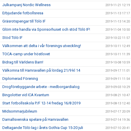
Julkampanj Nordic Wellness
2019-11-21 12:19
Erbjudande fotbollsresa
2019-11-13 17:17
Gräsrotspengar till Tölö IF
2019-11-13 14:20
Glöm inte handla via Sponsorhuset och stöd Tölö IF!
2019-11-04 10:50
Stöd Tölö IF
2019-10-22 11:57
Välkommen att delta i vår förenings utveckling!
2019-10-11 12:49
TOCA-camp under höstlovet
2019-10-11 11:39
Bidrag till Världens Barn!
2019-10-08 10:59
Välkomna till Hamravallen på lördag 21/9 kl 14
2019-09-17 11:01
Diplomerad Förening
2019-09-11 11:54
Drogförebyggande arbete - medborgardialog
2019-09-03 10:29
Bingolotter vid ICA Kvantum
2019-08-21 10:47
Start fotbollsskola P/F 12-14 fredag 16/8 2019
2019-08-13 12:40
Midsommarjubileum
2019-07-17 20:09
Damallsvenska spelare på Hamravallen
2019-07-14 19:36
Deltagande Tölö-lag i årets Gothia Cup 15-20 juli
2019-07-10 20:41