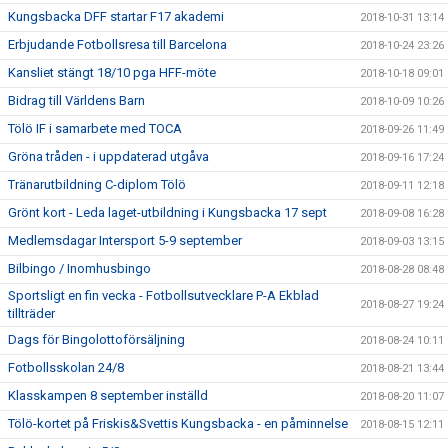
Kungsbacka DFF startar F17 akademi
2018-10-31 13:14
Erbjudande Fotbollsresa till Barcelona
2018-10-24 23:26
Kansliet stängt 18/10 pga HFF-möte
2018-10-18 09:01
Bidrag till Världens Barn
2018-10-09 10:26
Tölö IF i samarbete med TOCA
2018-09-26 11:49
Gröna tråden - i uppdaterad utgåva
2018-09-16 17:24
Tränarutbildning C-diplom Tölö
2018-09-11 12:18
Grönt kort - Leda laget-utbildning i Kungsbacka 17 sept
2018-09-08 16:28
Medlemsdagar Intersport 5-9 september
2018-09-03 13:15
Bilbingo / Inomhusbingo
2018-08-28 08:48
Sportsligt en fin vecka - Fotbollsutvecklare P-A Ekblad
2018-08-27 19:24
tillträder
Dags för Bingolottoförsäljning
2018-08-24 10:11
Fotbollsskolan 24/8
2018-08-21 13:44
Klasskampen 8 september inställd
2018-08-20 11:07
Tölö-kortet på Friskis&Svettis Kungsbacka - en påminnelse
2018-08-15 12:11