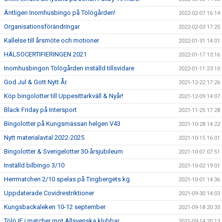
Äntligen Inomhusbingo på Tölögården!
2022-02-07 16:14
Organisationsförändringar
2022-02-03 17:25
Kallelse till årsmöte och motioner
2022-01-31 14:01
HÄLSOCERTIFIERINGEN 2021
2022-01-17 13:16
Inomhusbingon Tölögården inställd tillsvidare
2022-01-11 23:10
God Jul & Gott Nytt År
2021-12-22 17:26
Köp bingolotter till Uppesittarkväll & Nyår!
2021-12-09 14:07
Black Friday på Intersport
2021-11-25 17:28
Bingolotter på Kungsmässan helgen V43
2021-10-28 14:22
Nytt materialavtal 2022-2025
2021-10-15 16:01
Bingolotter & Sverigelotter 30-årsjubileum
2021-10-07 07:51
Inställd bilbingo 3/10
2021-10-02 19:01
Herrmatchen 2/10 spelas på Tingbergets kg
2021-10-01 14:36
Uppdaterade Covidrestriktioner
2021-09-30 14:03
Kungsbackaleken 10-12 september
2021-09-18 20:35
Tölö IF i matcher mot Allsvenska klubbar
2021-09-14 20:13