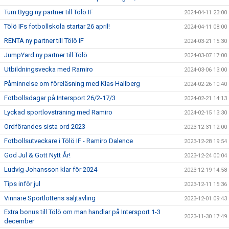
Tum Bygg ny partner till Tölö IF
2024-04-11 23:00
Tölö IFs fotbollskola startar 26 april!
2024-04-11 08:00
RENTA ny partner till Tölö IF
2024-03-21 15:30
JumpYard ny partner till Tölö
2024-03-07 17:00
Utbildningsvecka med Ramiro
2024-03-06 13:00
Påminnelse om föreläsning med Klas Hallberg
2024-02-26 10:40
Fotbollsdagar på Intersport 26/2-17/3
2024-02-21 14:13
Lyckad sportlovsträning med Ramiro
2024-02-15 13:30
Ordförandes sista ord 2023
2023-12-31 12:00
Fotbollsutveckare i Tölö IF - Ramiro Dalence
2023-12-28 19:54
God Jul & Gott Nytt År!
2023-12-24 00:04
Ludvig Johansson klar för 2024
2023-12-19 14:58
Tips inför jul
2023-12-11 15:36
Vinnare Sportlottens säljtävling
2023-12-01 09:43
Extra bonus till Tölö om man handlar på Intersport 1-3
2023-11-30 17:49
december