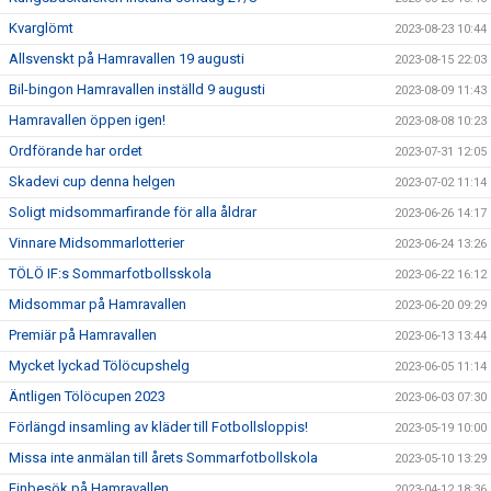
Kvarglömt
2023-08-23 10:44
Allsvenskt på Hamravallen 19 augusti
2023-08-15 22:03
Bil-bingon Hamravallen inställd 9 augusti
2023-08-09 11:43
Hamravallen öppen igen!
2023-08-08 10:23
Ordförande har ordet
2023-07-31 12:05
Skadevi cup denna helgen
2023-07-02 11:14
Soligt midsommarfirande för alla åldrar
2023-06-26 14:17
Vinnare Midsommarlotterier
2023-06-24 13:26
TÖLÖ IF:s Sommarfotbollsskola
2023-06-22 16:12
Midsommar på Hamravallen
2023-06-20 09:29
Premiär på Hamravallen
2023-06-13 13:44
Mycket lyckad Tölöcupshelg
2023-06-05 11:14
Äntligen Tölöcupen 2023
2023-06-03 07:30
Förlängd insamling av kläder till Fotbollsloppis!
2023-05-19 10:00
Missa inte anmälan till årets Sommarfotbollskola
2023-05-10 13:29
Finbesök på Hamravallen
2023-04-12 18:36