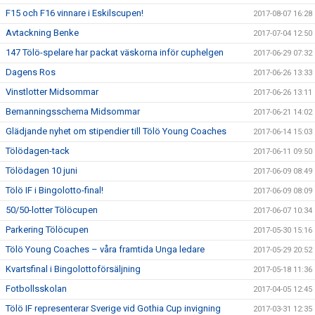
F15 och F16 vinnare i Eskilscupen!
2017-08-07 16:28
Avtackning Benke
2017-07-04 12:50
147 Tölö-spelare har packat väskorna inför cuphelgen
2017-06-29 07:32
Dagens Ros
2017-06-26 13:33
Vinstlotter Midsommar
2017-06-26 13:11
Bemanningsschema Midsommar
2017-06-21 14:02
Glädjande nyhet om stipendier till Tölö Young Coaches
2017-06-14 15:03
Tölödagen-tack
2017-06-11 09:50
Tölödagen 10 juni
2017-06-09 08:49
Tölö IF i Bingolotto-final!
2017-06-09 08:09
50/50-lotter Tölöcupen
2017-06-07 10:34
Parkering Tölöcupen
2017-05-30 15:16
Tölö Young Coaches – våra framtida Unga ledare
2017-05-29 20:52
Kvartsfinal i Bingolottoförsäljning
2017-05-18 11:36
Fotbollsskolan
2017-04-05 12:45
Tölö IF representerar Sverige vid Gothia Cup invigning
2017-03-31 12:35