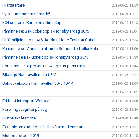
Hjärtstartare
2019-06-27 14:53
Lyckat midsommarfirande!
2019-06-24 11:11
F04 segrare i Barcelona Girls Cup
2019-06-10 16:13
Påminnelse: Bakluckeloppis/Hönsbytardag 30/5
2019-05-28 15:04
Utförsäljning t.o.m 4/6, Adidas, Hede Fashion Outlet
2019-05-20 13:34
Påminnnelse: Anmälan till årets Sommarfotbollsskola
2019-05-16 14:00
Påminnelse Bakluckeloppis/Hönsbytardag 30/5
2019-05-13 11:39
För er som inte provat TOCA - gratis pass i maj!
2019-05-08 13:44
Bilbingo Hamravallen start 8/5
2019-04-28 22:24
Bakluckeloppis Hamravallen 30/5 10-14
2019-04-25 12:05
2019-04-11 15:01
Fri frakt Intersport Webbutik
2019-04-08 13:50
Föreningsavgifter på väg
2019-03-29 12:39
Historiskt årsmöte
2019-03-06 13:48
Exklusivt erbjudande till alla våra medlemmar!
2019-02-28 12:31
Motionsfotboll 2019
2019-02-20 11:15