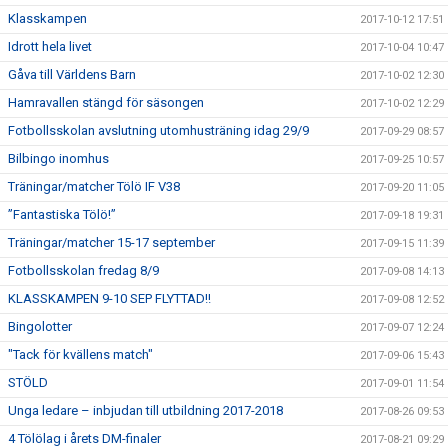
Klasskampen
2017-10-12 17:51
Idrott hela livet
2017-10-04 10:47
Gåva till Världens Barn
2017-10-02 12:30
Hamravallen stängd för säsongen
2017-10-02 12:29
Fotbollsskolan avslutning utomhusträning idag 29/9
2017-09-29 08:57
Bilbingo inomhus
2017-09-25 10:57
Träningar/matcher Tölö IF V38
2017-09-20 11:05
”Fantastiska Tölö!”
2017-09-18 19:31
Träningar/matcher 15-17 september
2017-09-15 11:39
Fotbollsskolan fredag 8/9
2017-09-08 14:13
KLASSKAMPEN 9-10 SEP FLYTTAD!!
2017-09-08 12:52
Bingolotter
2017-09-07 12:24
"Tack för kvällens match"
2017-09-06 15:43
STÖLD
2017-09-01 11:54
Unga ledare – inbjudan till utbildning 2017-2018
2017-08-26 09:53
4 Tölölag i årets DM-finaler
2017-08-21 09:29