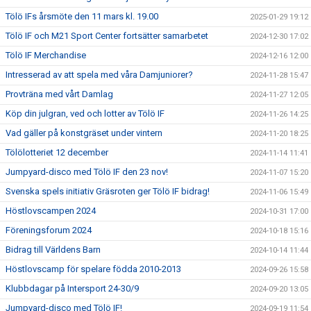
Tölö IFs årsmöte den 11 mars kl. 19.00
2025-01-29 19:12
Tölö IF och M21 Sport Center fortsätter samarbetet
2024-12-30 17:02
Tölö IF Merchandise
2024-12-16 12:00
Intresserad av att spela med våra Damjuniorer?
2024-11-28 15:47
Provträna med vårt Damlag
2024-11-27 12:05
Köp din julgran, ved och lotter av Tölö IF
2024-11-26 14:25
Vad gäller på konstgräset under vintern
2024-11-20 18:25
Tölölotteriet 12 december
2024-11-14 11:41
Jumpyard-disco med Tölö IF den 23 nov!
2024-11-07 15:20
Svenska spels initiativ Gräsroten ger Tölö IF bidrag!
2024-11-06 15:49
Höstlovscampen 2024
2024-10-31 17:00
Föreningsforum 2024
2024-10-18 15:16
Bidrag till Världens Barn
2024-10-14 11:44
Höstlovscamp för spelare födda 2010-2013
2024-09-26 15:58
Klubbdagar på Intersport 24-30/9
2024-09-20 13:05
Jumpyard-disco med Tölö IF!
2024-09-19 11:54