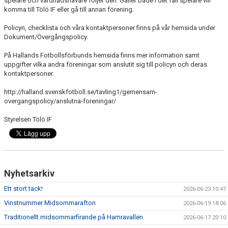
spelare och vårdnadshavare följer den. Gäller både i det fall spelare vill
FÖRENINGSINFO
komma till Tölö IF eller gå till annan förening.
TÖLÖFONDEN
Policyn, checklista och våra kontaktpersoner finns på vår hemsida under
Dokument/Övergångspolicy.
KIOSKEN
På Hallands Fotbollsförbunds hemsida finns mer information samt
uppgifter vilka andra föreningar som anslutit sig till policyn och deras
EVENEMANG
kontaktpersoner.
FOTBOLLSSKOLAN P/F 2020 & 2021
http://halland.svenskfotboll.se/tavling1/gemensam-
overgangspolicy/anslutna-foreningar/
SPONSORER / SAMARBETSPARTNER
Styrelsen Tölö IF
ÖVRIGT
DOKUMENT
Nyhetsarkiv
TÖLÖ IF MERCHANDISE SHOP
Ett stort tack!
2026-06-23 10:47
Vinstnummer Midsommarafton
2026-06-19 18:06
Traditionellt midsommarfirande på Hamravallen
2026-06-17 20:10