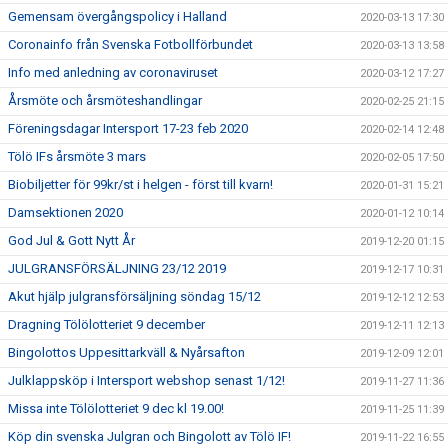
Gemensam övergångspolicy i Halland
2020-03-13 17:30
Coronainfo från Svenska Fotbollförbundet
2020-03-13 13:58
Info med anledning av coronaviruset
2020-03-12 17:27
Årsmöte och årsmöteshandlingar
2020-02-25 21:15
Föreningsdagar Intersport 17-23 feb 2020
2020-02-14 12:48
Tölö IFs årsmöte 3 mars
2020-02-05 17:50
Biobiljetter för 99kr/st i helgen - först till kvarn!
2020-01-31 15:21
Damsektionen 2020
2020-01-12 10:14
God Jul & Gott Nytt År
2019-12-20 01:15
JULGRANSFÖRSÄLJNING 23/12 2019
2019-12-17 10:31
Akut hjälp julgransförsäljning söndag 15/12
2019-12-12 12:53
Dragning Tölölotteriet 9 december
2019-12-11 12:13
Bingolottos Uppesittarkväll & Nyårsafton
2019-12-09 12:01
Julklappsköp i Intersport webshop senast 1/12!
2019-11-27 11:36
Missa inte Tölölotteriet 9 dec kl 19.00!
2019-11-25 11:39
Köp din svenska Julgran och Bingolott av Tölö IF!
2019-11-22 16:55