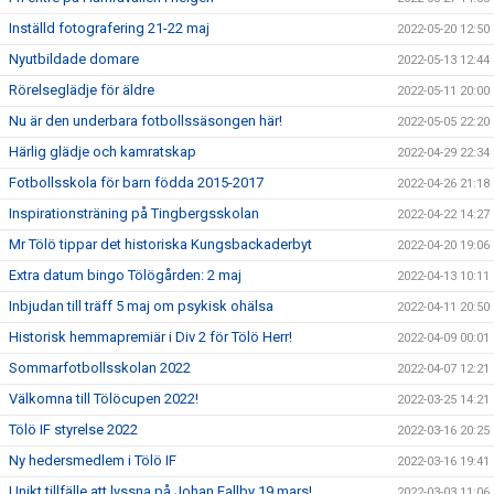
Inställd fotografering 21-22 maj
2022-05-20 12:50
Nyutbildade domare
2022-05-13 12:44
Rörelseglädje för äldre
2022-05-11 20:00
Nu är den underbara fotbollssäsongen här!
2022-05-05 22:20
Härlig glädje och kamratskap
2022-04-29 22:34
Fotbollsskola för barn födda 2015-2017
2022-04-26 21:18
Inspirationsträning på Tingbergsskolan
2022-04-22 14:27
Mr Tölö tippar det historiska Kungsbackaderbyt
2022-04-20 19:06
Extra datum bingo Tölögården: 2 maj
2022-04-13 10:11
Inbjudan till träff 5 maj om psykisk ohälsa
2022-04-11 20:50
Historisk hemmapremiär i Div 2 för Tölö Herr!
2022-04-09 00:01
Sommarfotbollsskolan 2022
2022-04-07 12:21
Välkomna till Tölöcupen 2022!
2022-03-25 14:21
Tölö IF styrelse 2022
2022-03-16 20:25
Ny hedersmedlem i Tölö IF
2022-03-16 19:41
Unikt tillfälle att lyssna på Johan Fallby 19 mars!
2022-03-03 11:06