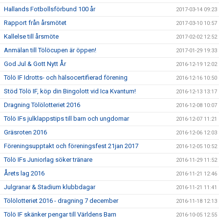
Hallands Fotbollsförbund 100 år
2017-03-14 09:23
Rapport från årsmötet
2017-03-10 10:57
Kallelse till årsmöte
2017-02-02 12:52
Anmälan till Tölöcupen är öppen!
2017-01-29 19:33
God Jul & Gott Nytt År
2016-12-19 12:02
Tölö IF Idrotts- och hälsocertifierad förening
2016-12-16 10:50
Stöd Tölö IF, köp din Bingolott vid Ica Kvantum!
2016-12-13 13:17
Dragning Tölölotteriet 2016
2016-12-08 10:07
Tölö IFs julklappstips till barn och ungdomar
2016-12-07 11:21
Gräsroten 2016
2016-12-06 12:03
Föreningsupptakt och föreningsfest 21jan 2017
2016-12-05 10:52
Tölö IFs Juniorlag söker tränare
2016-11-29 11:52
Årets lag 2016
2016-11-21 12:46
Julgranar & Stadium klubbdagar
2016-11-21 11:41
Tölölotteriet 2016 - dragning 7 december
2016-11-18 12:13
Tölö IF skänker pengar till Världens Barn
2016-10-05 12:55