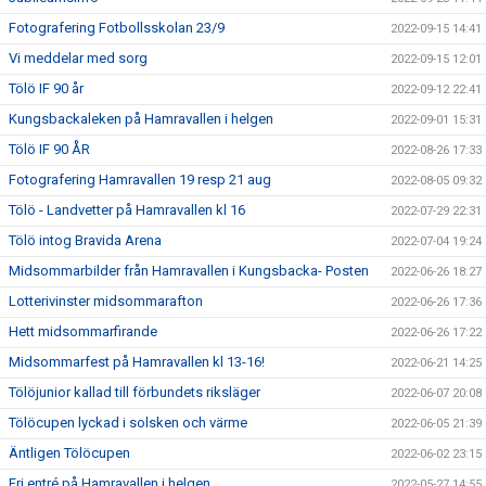
Fotografering Fotbollsskolan 23/9
2022-09-15 14:41
Vi meddelar med sorg
2022-09-15 12:01
Tölö IF 90 år
2022-09-12 22:41
Kungsbackaleken på Hamravallen i helgen
2022-09-01 15:31
Tölö IF 90 ÅR
2022-08-26 17:33
Fotografering Hamravallen 19 resp 21 aug
2022-08-05 09:32
Tölö - Landvetter på Hamravallen kl 16
2022-07-29 22:31
Tölö intog Bravida Arena
2022-07-04 19:24
Midsommarbilder från Hamravallen i Kungsbacka- Posten
2022-06-26 18:27
Lotterivinster midsommarafton
2022-06-26 17:36
Hett midsommarfirande
2022-06-26 17:22
Midsommarfest på Hamravallen kl 13-16!
2022-06-21 14:25
Tölöjunior kallad till förbundets riksläger
2022-06-07 20:08
Tölöcupen lyckad i solsken och värme
2022-06-05 21:39
Äntligen Tölöcupen
2022-06-02 23:15
Fri entré på Hamravallen i helgen
2022-05-27 14:55