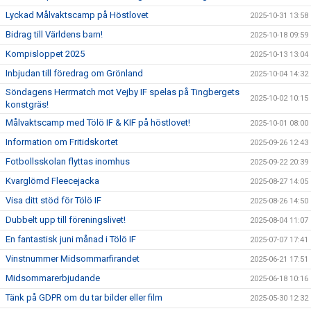
Lyckad Målvaktscamp på Höstlovet
2025-10-31 13:58
Bidrag till Världens barn!
2025-10-18 09:59
Kompisloppet 2025
2025-10-13 13:04
Inbjudan till föredrag om Grönland
2025-10-04 14:32
Söndagens Herrmatch mot Vejby IF spelas på Tingbergets
2025-10-02 10:15
konstgräs!
Målvaktscamp med Tölö IF & KIF på höstlovet!
2025-10-01 08:00
Information om Fritidskortet
2025-09-26 12:43
Fotbollsskolan flyttas inomhus
2025-09-22 20:39
Kvarglömd Fleecejacka
2025-08-27 14:05
Visa ditt stöd för Tölö IF
2025-08-26 14:50
Dubbelt upp till föreningslivet!
2025-08-04 11:07
En fantastisk juni månad i Tölö IF
2025-07-07 17:41
Vinstnummer Midsommarfirandet
2025-06-21 17:51
Midsommarerbjudande
2025-06-18 10:16
Tänk på GDPR om du tar bilder eller film
2025-05-30 12:32