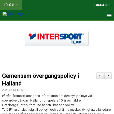
TÖLÖ IF
LOGGA IN
HEM
NYHETER
OM KLUBBEN
BINGOLOTTER
INTERSPORT KLUBBSHOP TÖLÖ IF
Gemensam övergångspolicy i
<
>
MATCHER
Halland
2020-03-13 17:30
KALENDER
På vårt årsmöte lämnades information om den nya policyn vid
spelarövergångar i Halland för spelare 10 år och äldre.
LEDARE
Göteborgs Fotbollförbund har en liknande policy.
Tölö IF har anslutit sig till policyn och det är nu mycket viktigt att alla ledare,