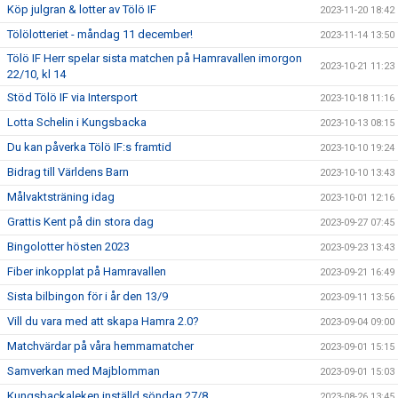
Köp julgran & lotter av Tölö IF
2023-11-20 18:42
Tölölotteriet - måndag 11 december!
2023-11-14 13:50
Tölö IF Herr spelar sista matchen på Hamravallen imorgon
2023-10-21 11:23
22/10, kl 14
Stöd Tölö IF via Intersport
2023-10-18 11:16
Lotta Schelin i Kungsbacka
2023-10-13 08:15
Du kan påverka Tölö IF:s framtid
2023-10-10 19:24
Bidrag till Världens Barn
2023-10-10 13:43
Målvaktsträning idag
2023-10-01 12:16
Grattis Kent på din stora dag
2023-09-27 07:45
Bingolotter hösten 2023
2023-09-23 13:43
Fiber inkopplat på Hamravallen
2023-09-21 16:49
Sista bilbingon för i år den 13/9
2023-09-11 13:56
Vill du vara med att skapa Hamra 2.0?
2023-09-04 09:00
Matchvärdar på våra hemmamatcher
2023-09-01 15:15
Samverkan med Majblomman
2023-09-01 15:03
Kungsbackaleken inställd söndag 27/8
2023-08-26 13:45