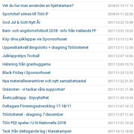
Vet du hur man använder en hjärtstartare?
2018-01-19 11:13
Sportchef sökes till Tölö IF
2018-01-11 20:35
God Jul & Gott Nytt År
2017-12-22 10:38
Barn- och ungdomsfotboll 2018 - info från Hallands FF
2017-12-21 19:52
Köp dina julklappar via Sponsorhuset
2017-12-13 12:49
Uppesittarkväll Bingolotto + dragning Tölölotteriet
2017-12-11 12:30
Julklappstips Tocball
2017-12-07 10:46
Hälsning från granhuggarna
2017-12-05 10:15
Black Friday i Sponsorhuset
2017-11-23 12:53
Nya materialleverantörer och nytt samarbetsavtal
2017-11-22 21:53
Gräsroten - vi tackar våra supportrar!
2017-11-21 11:48
Årets julklapp - Enjoyhäftet
2017-11-09 10:34
Deltagare Föreningsutveckling 17-18/11
2017-11-07 14:12
Tölölotteriet - dragning 7 december
2017-11-07 11:54
Tölö P02 spelar i U16 Nationella 2018
2017-11-01 10:54
Tack från deltagande lag i Klasskampen
2017-10-12 18:00