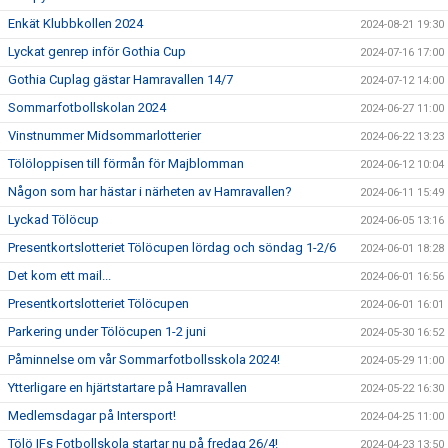
Enkät Klubbkollen 2024
2024-08-21 19:30
Lyckat genrep inför Gothia Cup
2024-07-16 17:00
Gothia Cuplag gästar Hamravallen 14/7
2024-07-12 14:00
Sommarfotbollskolan 2024
2024-06-27 11:00
Vinstnummer Midsommarlotterier
2024-06-22 13:23
Tölöloppisen till förmån för Majblomman
2024-06-12 10:04
Någon som har hästar i närheten av Hamravallen?
2024-06-11 15:49
Lyckad Tölöcup
2024-06-05 13:16
Presentkortslotteriet Tölöcupen lördag och söndag 1-2/6
2024-06-01 18:28
Det kom ett mail...
2024-06-01 16:56
Presentkortslotteriet Tölöcupen
2024-06-01 16:01
Parkering under Tölöcupen 1-2 juni
2024-05-30 16:52
Påminnelse om vår Sommarfotbollsskola 2024!
2024-05-29 11:00
Ytterligare en hjärtstartare på Hamravallen
2024-05-22 16:30
Medlemsdagar på Intersport!
2024-04-25 11:00
Tölö IFs Fotbollskola startar nu på fredag 26/4!
2024-04-23 13:50