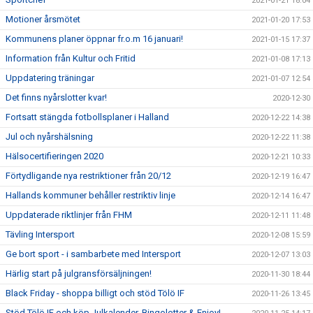
2021-01-21 18:04
Motioner årsmötet
2021-01-20 17:53
Kommunens planer öppnar fr.o.m 16 januari!
2021-01-15 17:37
Information från Kultur och Fritid
2021-01-08 17:13
Uppdatering träningar
2021-01-07 12:54
Det finns nyårslotter kvar!
2020-12-30
Fortsatt stängda fotbollsplaner i Halland
2020-12-22 14:38
Jul och nyårshälsning
2020-12-22 11:38
Hälsocertifieringen 2020
2020-12-21 10:33
Förtydligande nya restriktioner från 20/12
2020-12-19 16:47
Hallands kommuner behåller restriktiv linje
2020-12-14 16:47
Uppdaterade riktlinjer från FHM
2020-12-11 11:48
Tävling Intersport
2020-12-08 15:59
Ge bort sport - i sambarbete med Intersport
2020-12-07 13:03
Härlig start på julgransförsäljningen!
2020-11-30 18:44
Black Friday - shoppa billigt och stöd Tölö IF
2020-11-26 13:45
Stöd Tölö IF och köp Julkalender, Bingolotter & Enjoy!