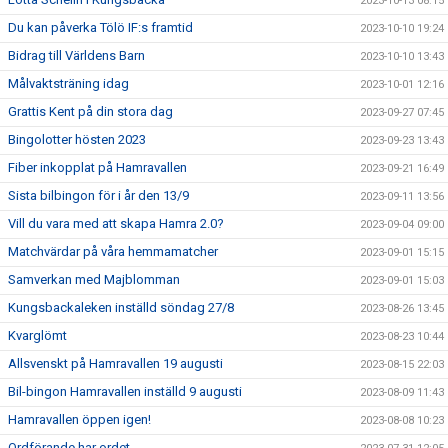
2023-10-13 08:15
Du kan påverka Tölö IF:s framtid
2023-10-10 19:24
Bidrag till Världens Barn
2023-10-10 13:43
Målvaktsträning idag
2023-10-01 12:16
Grattis Kent på din stora dag
2023-09-27 07:45
Bingolotter hösten 2023
2023-09-23 13:43
Fiber inkopplat på Hamravallen
2023-09-21 16:49
Sista bilbingon för i år den 13/9
2023-09-11 13:56
Vill du vara med att skapa Hamra 2.0?
2023-09-04 09:00
Matchvärdar på våra hemmamatcher
2023-09-01 15:15
Samverkan med Majblomman
2023-09-01 15:03
Kungsbackaleken inställd söndag 27/8
2023-08-26 13:45
Kvarglömt
2023-08-23 10:44
Allsvenskt på Hamravallen 19 augusti
2023-08-15 22:03
Bil-bingon Hamravallen inställd 9 augusti
2023-08-09 11:43
Hamravallen öppen igen!
2023-08-08 10:23
Ordförande har ordet