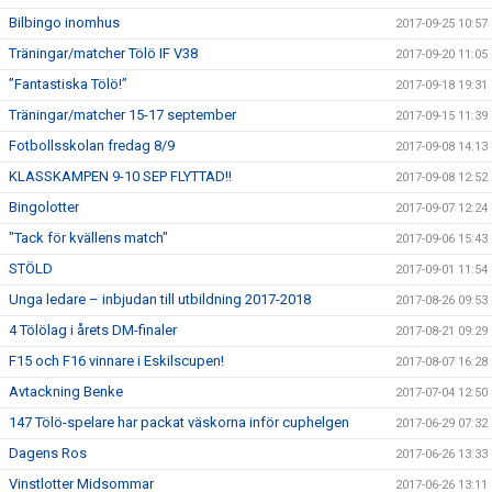
Bilbingo inomhus
2017-09-25 10:57
Träningar/matcher Tölö IF V38
2017-09-20 11:05
”Fantastiska Tölö!”
2017-09-18 19:31
Träningar/matcher 15-17 september
2017-09-15 11:39
Fotbollsskolan fredag 8/9
2017-09-08 14:13
KLASSKAMPEN 9-10 SEP FLYTTAD!!
2017-09-08 12:52
Bingolotter
2017-09-07 12:24
"Tack för kvällens match"
2017-09-06 15:43
STÖLD
2017-09-01 11:54
Unga ledare – inbjudan till utbildning 2017-2018
2017-08-26 09:53
4 Tölölag i årets DM-finaler
2017-08-21 09:29
F15 och F16 vinnare i Eskilscupen!
2017-08-07 16:28
Avtackning Benke
2017-07-04 12:50
147 Tölö-spelare har packat väskorna inför cuphelgen
2017-06-29 07:32
Dagens Ros
2017-06-26 13:33
Vinstlotter Midsommar
2017-06-26 13:11