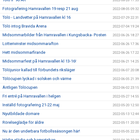
2022-08-26 17:33
Fotografering Hamravallen 19 resp 21 aug
2022-08-05 09:32
Tölö - Landvetter på Hamravallen kl 16
2022-07-29 22:31
Tölö intog Bravida Arena
2022-07-04 19:24
Midsommarbilder från Hamravallen i Kungsbacka- Posten
2022-06-26 18:27
Lotterivinster midsommarafton
2022-06-26 17:36
Hett midsommarfirande
2022-06-26 17:22
Midsommarfest på Hamravallen kl 13-16!
2022-06-21 14:25
Tölöjunior kallad till förbundets riksläger
2022-06-07 20:08
Tölöcupen lyckad i solsken och värme
2022-06-05 21:39
Äntligen Tölöcupen
2022-06-02 23:15
Fri entré på Hamravallen i helgen
2022-05-27 14:55
Inställd fotografering 21-22 maj
2022-05-20 12:50
Nyutbildade domare
2022-05-13 12:44
Rörelseglädje för äldre
2022-05-11 20:00
Nu är den underbara fotbollssäsongen här!
2022-05-05 22:20
Härlig glädje och kamratskap