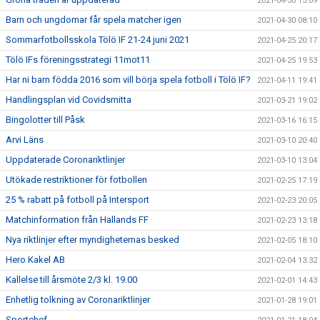
2021-04-30 15:09
Barn och ungdomar får spela matcher igen
2021-04-30 08:10
Sommarfotbollsskola Tölö IF 21-24 juni 2021
2021-04-25 20:17
Tölö IFs föreningsstrategi 11mot11
2021-04-25 19:53
Har ni barn födda 2016 som vill börja spela fotboll i Tölö IF?
2021-04-11 19:41
Handlingsplan vid Covidsmitta
2021-03-21 19:02
Bingolotter till Påsk
2021-03-16 16:15
Arvi Läns
2021-03-10 20:40
Uppdaterade Coronariktlinjer
2021-03-10 13:04
Utökade restriktioner för fotbollen
2021-02-25 17:19
25 % rabatt på fotboll på Intersport
2021-02-23 20:05
Matchinformation från Hallands FF
2021-02-23 13:18
Nya riktlinjer efter myndigheternas besked
2021-02-05 18:10
Hero Kakel AB
2021-02-04 13:32
Kallelse till årsmöte 2/3 kl. 19.00
2021-02-01 14:43
Enhetlig tolkning av Coronariktlinjer
2021-01-28 19:01
Sportchef