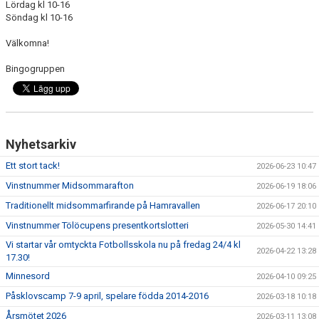
FÖRENINGSINFO
Lördag kl 10-16
Söndag kl 10-16
TÖLÖFONDEN
Välkomna!
KIOSKEN
Bingogruppen
EVENEMANG
FOTBOLLSSKOLAN P/F 2020 & 2021
Nyhetsarkiv
SPONSORER / SAMARBETSPARTNER
Ett stort tack!
2026-06-23 10:47
Vinstnummer Midsommarafton
ÖVRIGT
2026-06-19 18:06
Traditionellt midsommarfirande på Hamravallen
2026-06-17 20:10
DOKUMENT
Vinstnummer Tölöcupens presentkortslotteri
2026-05-30 14:41
Vi startar vår omtyckta Fotbollsskola nu på fredag 24/4 kl
TÖLÖ IF MERCHANDISE SHOP
2026-04-22 13:28
17.30!
Minnesord
2026-04-10 09:25
Påsklovscamp 7-9 april, spelare födda 2014-2016
2026-03-18 10:18
Årsmötet 2026
2026-03-11 13:08