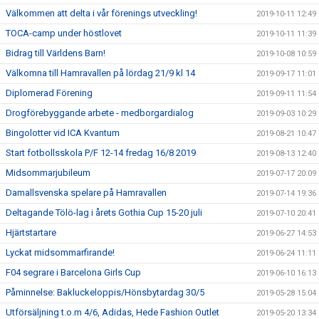
Välkommen att delta i vår förenings utveckling!
2019-10-11 12:49
TOCA-camp under höstlovet
2019-10-11 11:39
Bidrag till Världens Barn!
2019-10-08 10:59
Välkomna till Hamravallen på lördag 21/9 kl 14
2019-09-17 11:01
Diplomerad Förening
2019-09-11 11:54
Drogförebyggande arbete - medborgardialog
2019-09-03 10:29
Bingolotter vid ICA Kvantum
2019-08-21 10:47
Start fotbollsskola P/F 12-14 fredag 16/8 2019
2019-08-13 12:40
Midsommarjubileum
2019-07-17 20:09
Damallsvenska spelare på Hamravallen
2019-07-14 19:36
Deltagande Tölö-lag i årets Gothia Cup 15-20 juli
2019-07-10 20:41
Hjärtstartare
2019-06-27 14:53
Lyckat midsommarfirande!
2019-06-24 11:11
F04 segrare i Barcelona Girls Cup
2019-06-10 16:13
Påminnelse: Bakluckeloppis/Hönsbytardag 30/5
2019-05-28 15:04
Utförsäljning t.o.m 4/6, Adidas, Hede Fashion Outlet
2019-05-20 13:34