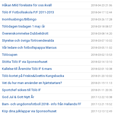
Håkan Mild föreläste för oss ikväll
2018-04-23 21:06
Tölö IF Fotbollsskola P/F 2011-2013
2018-04-17 12:44
Inomhusbingo/Bilbingo
2018-03-26 17:28
Tölödagen tisdagen 1 maj i år
2018-03-18 08:57
Överenskommelse Dubbelidrott
2018-03-08 14:20
Styrelse och övriga förtroendevalda
2018-03-07 10:02
Vår ledare och fotbollspappa Marcus
2018-03-05 11:02
Tölöcupen
2018-03-02 13:53
Stötta Tölö IF via Sponsorhuset
2018-02-14 13:10
Kallelse till Årsmöte Tölö IF 6 mars
2018-02-01 10:38
Tölö-kortet på Friskis&Svettis Kungsbacka
2018-01-20 10:02
Vet du hur man använder en hjärtstartare?
2018-01-19 11:13
Sportchef sökes till Tölö IF
2018-01-11 20:35
God Jul & Gott Nytt År
2017-12-22 10:38
Barn- och ungdomsfotboll 2018 - info från Hallands FF
2017-12-21 19:52
Köp dina julklappar via Sponsorhuset
2017-12-13 12:49