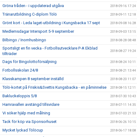
Gröna tråden - i uppdaterad utgåva
2018-09-16 17:24
Tränarutbildning C-diplom Tölö
2018-09-11 12:18
Grönt kort - Leda laget-utbildning i Kungsbacka 17 sept
2018-09-08 16:28
Medlemsdagar Intersport 5-9 september
2018-09-03 13:15
Bilbingo / Inomhusbingo
2018-08-28 08:48
Sportsligt en fin vecka - Fotbollsutvecklare P-A Ekblad
2018-08-27 19:24
tillträder
Dags för Bingolottoförsäljning
2018-08-24 10:11
Fotbollsskolan 24/8
2018-08-21 13:44
Klasskampen 8 september inställd
2018-08-20 11:07
Tölö-kortet på Friskis&Svettis Kungsbacka - en påminnelse
2018-08-15 12:11
Bakluckeloppis 5/8
2018-07-30 10:43
Hamravallen avstängd tillsvidare
2018-07-11 14:35
Vi söker hjälp med målning
2018-07-03 21:53
Tack för köp via Sponsorhuset
2018-06-26 10:15
Mycket lyckad Tölöcup
2018-06-17 18:08