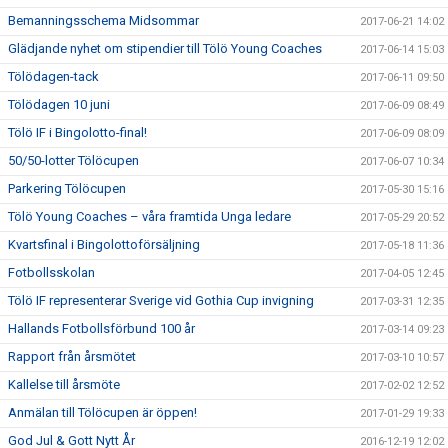
Bemanningsschema Midsommar
2017-06-21 14:02
Glädjande nyhet om stipendier till Tölö Young Coaches
2017-06-14 15:03
Tölödagen-tack
2017-06-11 09:50
Tölödagen 10 juni
2017-06-09 08:49
Tölö IF i Bingolotto-final!
2017-06-09 08:09
50/50-lotter Tölöcupen
2017-06-07 10:34
Parkering Tölöcupen
2017-05-30 15:16
Tölö Young Coaches – våra framtida Unga ledare
2017-05-29 20:52
Kvartsfinal i Bingolottoförsäljning
2017-05-18 11:36
Fotbollsskolan
2017-04-05 12:45
Tölö IF representerar Sverige vid Gothia Cup invigning
2017-03-31 12:35
Hallands Fotbollsförbund 100 år
2017-03-14 09:23
Rapport från årsmötet
2017-03-10 10:57
Kallelse till årsmöte
2017-02-02 12:52
Anmälan till Tölöcupen är öppen!
2017-01-29 19:33
God Jul & Gott Nytt År
2016-12-19 12:02