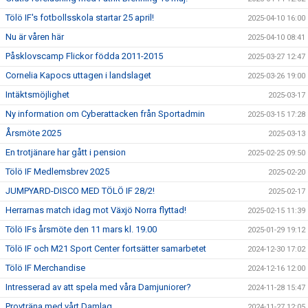
Tölö IF's fotbollsskola startar 25 april!
2025-04-10 16:00
Nu är våren här
2025-04-10 08:41
Påsklovscamp Flickor födda 2011-2015
2025-03-27 12:47
Cornelia Kapocs uttagen i landslaget
2025-03-26 19:00
Intäktsmöjlighet
2025-03-17
Ny information om Cyberattacken från Sportadmin
2025-03-15 17:28
Årsmöte 2025
2025-03-13
En trotjänare har gått i pension
2025-02-25 09:50
Tölö IF Medlemsbrev 2025
2025-02-20
JUMPYARD-DISCO MED TÖLÖ IF 28/2!
2025-02-17
Herrarnas match idag mot Växjö Norra flyttad!
2025-02-15 11:39
Tölö IFs årsmöte den 11 mars kl. 19.00
2025-01-29 19:12
Tölö IF och M21 Sport Center fortsätter samarbetet
2024-12-30 17:02
Tölö IF Merchandise
2024-12-16 12:00
Intresserad av att spela med våra Damjuniorer?
2024-11-28 15:47
Provträna med vårt Damlag
2024-11-27 12:05