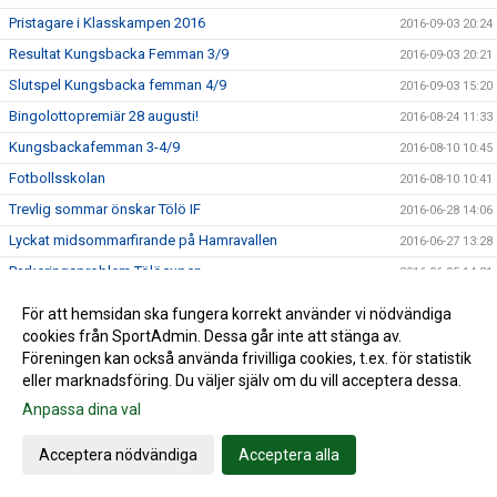
Pristagare i Klasskampen 2016
2016-09-03 20:24
Resultat Kungsbacka Femman 3/9
2016-09-03 20:21
Slutspel Kungsbacka femman 4/9
2016-09-03 15:20
Bingolottopremiär 28 augusti!
2016-08-24 11:33
Kungsbackafemman 3-4/9
2016-08-10 10:45
Fotbollsskolan
2016-08-10 10:41
Trevlig sommar önskar Tölö IF
2016-06-28 14:06
Lyckat midsommarfirande på Hamravallen
2016-06-27 13:28
Parkeringsproblem Tölöcupen
2016-06-05 14:31
Tölö IF i semifinal i bingolottsförsäljning
2016-05-25 10:22
För att hemsidan ska fungera korrekt använder vi nödvändiga
Handla på Sponsorhuset - både du och Tölö IF tjänar på
cookies från SportAdmin. Dessa går inte att stänga av.
2016-05-03 07:50
det!
Föreningen kan också använda frivilliga cookies, t.ex. för statistik
eller marknadsföring. Du väljer själv om du vill acceptera dessa.
F19 match på Hamravallen nu på måndag 2/5 kl. 19.00
2016-04-29 17:28
Anpassa dina val
Tölö IF i kvartsfinal i bingolottsförsäljning
2016-04-26 13:03
Anmälan Tölöcupen
2016-04-22 21:18
Acceptera nödvändiga
Acceptera alla
Spelstart på Hamravallen
2016-04-13 13:12