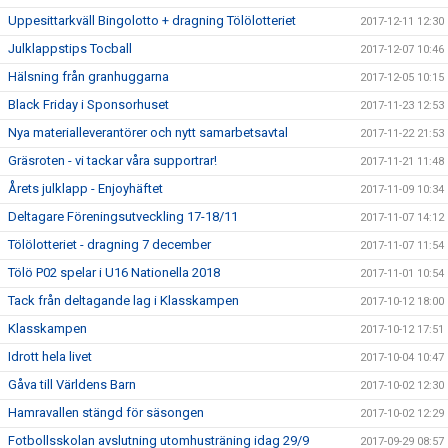
Uppesittarkväll Bingolotto + dragning Tölölotteriet
2017-12-11 12:30
Julklappstips Tocball
2017-12-07 10:46
Hälsning från granhuggarna
2017-12-05 10:15
Black Friday i Sponsorhuset
2017-11-23 12:53
Nya materialleverantörer och nytt samarbetsavtal
2017-11-22 21:53
Gräsroten - vi tackar våra supportrar!
2017-11-21 11:48
Årets julklapp - Enjoyhäftet
2017-11-09 10:34
Deltagare Föreningsutveckling 17-18/11
2017-11-07 14:12
Tölölotteriet - dragning 7 december
2017-11-07 11:54
Tölö P02 spelar i U16 Nationella 2018
2017-11-01 10:54
Tack från deltagande lag i Klasskampen
2017-10-12 18:00
Klasskampen
2017-10-12 17:51
Idrott hela livet
2017-10-04 10:47
Gåva till Världens Barn
2017-10-02 12:30
Hamravallen stängd för säsongen
2017-10-02 12:29
Fotbollsskolan avslutning utomhusträning idag 29/9
2017-09-29 08:57