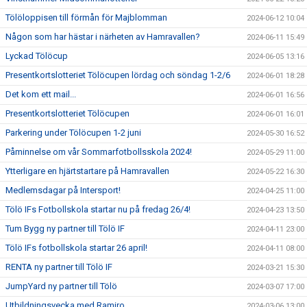
Tölöloppisen till förmån för Majblomman
2024-06-12 10:04
Någon som har hästar i närheten av Hamravallen?
2024-06-11 15:49
Lyckad Tölöcup
2024-06-05 13:16
Presentkortslotteriet Tölöcupen lördag och söndag 1-2/6
2024-06-01 18:28
Det kom ett mail...
2024-06-01 16:56
Presentkortslotteriet Tölöcupen
2024-06-01 16:01
Parkering under Tölöcupen 1-2 juni
2024-05-30 16:52
Påminnelse om vår Sommarfotbollsskola 2024!
2024-05-29 11:00
Ytterligare en hjärtstartare på Hamravallen
2024-05-22 16:30
Medlemsdagar på Intersport!
2024-04-25 11:00
Tölö IFs Fotbollskola startar nu på fredag 26/4!
2024-04-23 13:50
Tum Bygg ny partner till Tölö IF
2024-04-11 23:00
Tölö IFs fotbollskola startar 26 april!
2024-04-11 08:00
RENTA ny partner till Tölö IF
2024-03-21 15:30
JumpYard ny partner till Tölö
2024-03-07 17:00
Utbildningsvecka med Ramiro
2024-03-06 13:00