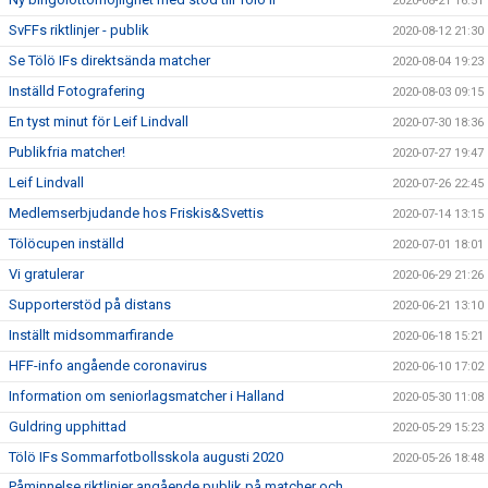
2020-08-21 16:51
SvFFs riktlinjer - publik
2020-08-12 21:30
Se Tölö IFs direktsända matcher
2020-08-04 19:23
Inställd Fotografering
2020-08-03 09:15
En tyst minut för Leif Lindvall
2020-07-30 18:36
Publikfria matcher!
2020-07-27 19:47
Leif Lindvall
2020-07-26 22:45
Medlemserbjudande hos Friskis&Svettis
2020-07-14 13:15
Tölöcupen inställd
2020-07-01 18:01
Vi gratulerar
2020-06-29 21:26
Supporterstöd på distans
2020-06-21 13:10
Inställt midsommarfirande
2020-06-18 15:21
HFF-info angående coronavirus
2020-06-10 17:02
Information om seniorlagsmatcher i Halland
2020-05-30 11:08
Guldring upphittad
2020-05-29 15:23
Tölö IFs Sommarfotbollsskola augusti 2020
2020-05-26 18:48
Påminnelse riktlinjer angående publik på matcher och