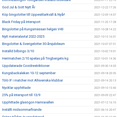
2022-01-11 23:10
God Jul & Gott Nytt År
2021-12-22 17:26
Köp bingolotter till Uppesittarkväll & Nyår!
2021-12-09 14:07
Black Friday på Intersport
2021-11-25 17:28
Bingolotter på Kungsmässan helgen V43
2021-10-28 14:22
Nytt materialavtal 2022-2025
2021-10-15 16:01
Bingolotter & Sverigelotter 30-årsjubileum
2021-10-07 07:51
Inställd bilbingo 3/10
2021-10-02 19:01
Herrmatchen 2/10 spelas på Tingbergets kg
2021-10-01 14:36
Uppdaterade Covidrestriktioner
2021-09-30 14:03
Kungsbackaleken 10-12 september
2021-09-18 20:35
Tölö IF i matcher mot Allsvenska klubbar
2021-09-14 20:13
Nycklar upphittade
2021-09-10 15:40
25% på Intersport till 13/9
2021-09-09 22:47
Upphittade glasögon Hamravallen
2021-07-12 16:10
Inställt midsommarfirande
2021-06-16 20:47
Gröna tråden är uppdaterad