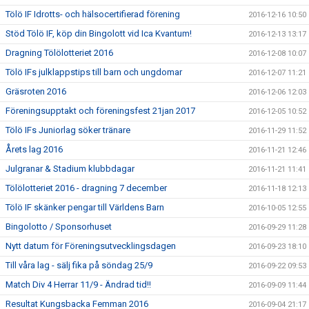
Tölö IF Idrotts- och hälsocertifierad förening
2016-12-16 10:50
Stöd Tölö IF, köp din Bingolott vid Ica Kvantum!
2016-12-13 13:17
Dragning Tölölotteriet 2016
2016-12-08 10:07
Tölö IFs julklappstips till barn och ungdomar
2016-12-07 11:21
Gräsroten 2016
2016-12-06 12:03
Föreningsupptakt och föreningsfest 21jan 2017
2016-12-05 10:52
Tölö IFs Juniorlag söker tränare
2016-11-29 11:52
Årets lag 2016
2016-11-21 12:46
Julgranar & Stadium klubbdagar
2016-11-21 11:41
Tölölotteriet 2016 - dragning 7 december
2016-11-18 12:13
Tölö IF skänker pengar till Världens Barn
2016-10-05 12:55
Bingolotto / Sponsorhuset
2016-09-29 11:28
Nytt datum för Föreningsutvecklingsdagen
2016-09-23 18:10
Till våra lag - sälj fika på söndag 25/9
2016-09-22 09:53
Match Div 4 Herrar 11/9 - Ändrad tid!!
2016-09-09 11:44
Resultat Kungsbacka Femman 2016
2016-09-04 21:17