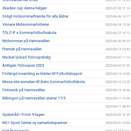
2023-07-31 12:05
Skadevi cup denna helgen
2023-07-02 11:14
Soligt midsommarfirande för alla åldrar
2023-06-26 14:17
Vinnare Midsommarlotterier
2023-06-24 13:26
TÖLÖ IF:s Sommarfotbollsskola
2023-06-22 16:12
Midsommar på Hamravallen
2023-06-20 09:29
Premiär på Hamravallen
2023-06-13 13:44
Mycket lyckad Tölöcupshelg
2023-06-05 11:14
Äntligen Tölöcupen 2023
2023-06-03 07:30
Förlängd insamling av kläder till Fotbollsloppis!
2023-05-19 10:00
Missa inte anmälan till årets Sommarfotbollskola
2023-05-10 13:29
Finbesök på Hamravallen
2023-04-12 18:36
Bilbingon på Hamravallen startar 17/5
2023-04-11 15:04
2023-04-11 08:49
Spelarråd i 9 mot 9-lagen
2023-04-05 16:25
M21 Sport Center ny samarbetspartner
2023-03-31 13:04
Kärt återseende