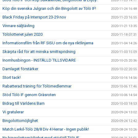
2020-11-25 14:17
Köp din svenska Julgran och din Bingolott av Tölö IF!
2020-11-24 16:48
Black Friday på Intersport 23-29 nov
2020-11-23 16:55
Vinnare säljtävling
2020-11-21 13:35
Tölölotteriet julen 2020
2020-11-18 07:31
Informationsfilm från RF SISU om de nya riktlinjerna
2020-11-04 14:26
Skärpta råd för att minska smittspridning
2020-11-03 15:09
Inomhusbingon - INSTÄLLD TILLSVIDARE
2020-10-25 20:36
Damlaget förstärker
2020-10-22 20:55
Stort tack!
2020-10-16 14:56
Rabatterad träning för Tölömedlemmar
2020-10-06 17:46
Stöd Tölö IF genom Gräsroten
2020-10-06 14:54
Bidrag till Världens Barn
2020-10-03 18:53
Vi gratulerar
2020-09-24 13:02
Bingolottomöjlighet
2020-09-24 12:42
Match Lerkil-Tölö 28/8 Div 4 Herrar - Ingen publik!
2020-08-24 10:26
Ny bingolottomöjlighet med stöd till Tölö IF