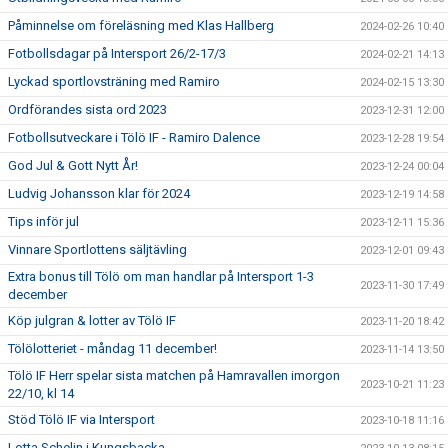
Påminnelse om föreläsning med Klas Hallberg
2024-02-26 10:40
Fotbollsdagar på Intersport 26/2-17/3
2024-02-21 14:13
Lyckad sportlovsträning med Ramiro
2024-02-15 13:30
Ordförandes sista ord 2023
2023-12-31 12:00
Fotbollsutveckare i Tölö IF - Ramiro Dalence
2023-12-28 19:54
God Jul & Gott Nytt År!
2023-12-24 00:04
Ludvig Johansson klar för 2024
2023-12-19 14:58
Tips inför jul
2023-12-11 15:36
Vinnare Sportlottens säljtävling
2023-12-01 09:43
Extra bonus till Tölö om man handlar på Intersport 1-3
2023-11-30 17:49
december
Köp julgran & lotter av Tölö IF
2023-11-20 18:42
Tölölotteriet - måndag 11 december!
2023-11-14 13:50
Tölö IF Herr spelar sista matchen på Hamravallen imorgon
2023-10-21 11:23
22/10, kl 14
Stöd Tölö IF via Intersport
2023-10-18 11:16
Lotta Schelin i Kungsbacka