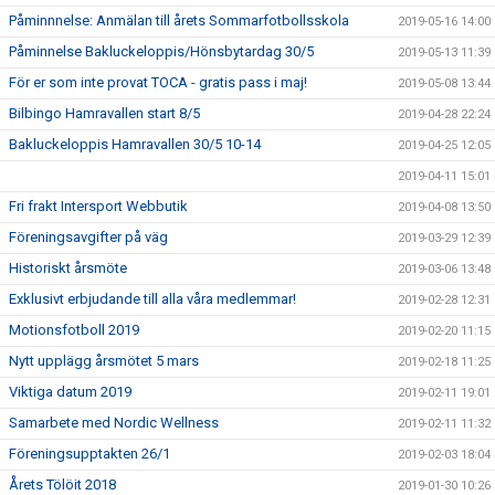
Påminnnelse: Anmälan till årets Sommarfotbollsskola
2019-05-16 14:00
Påminnelse Bakluckeloppis/Hönsbytardag 30/5
2019-05-13 11:39
För er som inte provat TOCA - gratis pass i maj!
2019-05-08 13:44
Bilbingo Hamravallen start 8/5
2019-04-28 22:24
Bakluckeloppis Hamravallen 30/5 10-14
2019-04-25 12:05
2019-04-11 15:01
Fri frakt Intersport Webbutik
2019-04-08 13:50
Föreningsavgifter på väg
2019-03-29 12:39
Historiskt årsmöte
2019-03-06 13:48
Exklusivt erbjudande till alla våra medlemmar!
2019-02-28 12:31
Motionsfotboll 2019
2019-02-20 11:15
Nytt upplägg årsmötet 5 mars
2019-02-18 11:25
Viktiga datum 2019
2019-02-11 19:01
Samarbete med Nordic Wellness
2019-02-11 11:32
Föreningsupptakten 26/1
2019-02-03 18:04
Årets Tölöit 2018
2019-01-30 10:26