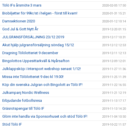
Tölö IFs årsmöte 3 mars
2020-02-05 17:50
Biobiljetter för 99kr/st i helgen - först till kvarn!
2020-01-31 15:21
Damsektionen 2020
2020-01-12 10:14
God Jul & Gott Nytt År
2019-12-20 01:15
JULGRANSFÖRSÄLJNING 23/12 2019
2019-12-17 10:31
Akut hjälp julgransförsäljning söndag 15/12
2019-12-12 12:53
Dragning Tölölotteriet 9 december
2019-12-11 12:13
Bingolottos Uppesittarkväll & Nyårsafton
2019-12-09 12:01
Julklappsköp i Intersport webshop senast 1/12!
2019-11-27 11:36
Missa inte Tölölotteriet 9 dec kl 19.00!
2019-11-25 11:39
Köp din svenska Julgran och Bingolott av Tölö IF!
2019-11-22 16:55
Julkampanj Nordic Wellness
2019-11-21 12:19
Erbjudande fotbollsresa
2019-11-13 17:17
Gräsrotspengar till Tölö IF
2019-11-13 14:20
Glöm inte handla via Sponsorhuset och stöd Tölö IF!
2019-11-04 10:50
Stöd Tölö IF
2019-10-22 11:57