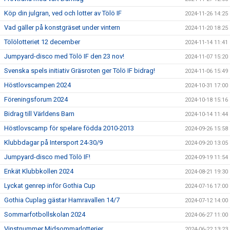
Köp din julgran, ved och lotter av Tölö IF
2024-11-26 14:25
Vad gäller på konstgräset under vintern
2024-11-20 18:25
Tölölotteriet 12 december
2024-11-14 11:41
Jumpyard-disco med Tölö IF den 23 nov!
2024-11-07 15:20
Svenska spels initiativ Gräsroten ger Tölö IF bidrag!
2024-11-06 15:49
Höstlovscampen 2024
2024-10-31 17:00
Föreningsforum 2024
2024-10-18 15:16
Bidrag till Världens Barn
2024-10-14 11:44
Höstlovscamp för spelare födda 2010-2013
2024-09-26 15:58
Klubbdagar på Intersport 24-30/9
2024-09-20 13:05
Jumpyard-disco med Tölö IF!
2024-09-19 11:54
Enkät Klubbkollen 2024
2024-08-21 19:30
Lyckat genrep inför Gothia Cup
2024-07-16 17:00
Gothia Cuplag gästar Hamravallen 14/7
2024-07-12 14:00
Sommarfotbollskolan 2024
2024-06-27 11:00
Vinstnummer Midsommarlotterier
2024-06-22 13:23