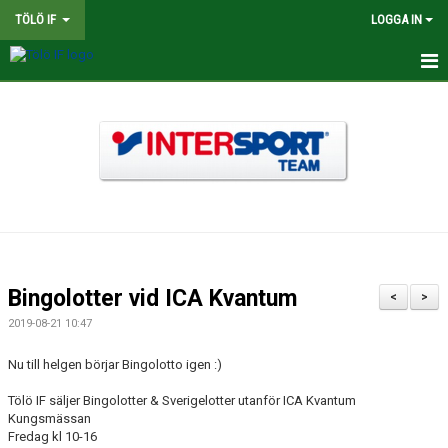
TÖLÖ IF
LOGGA IN
HEM
NYHETER
OM KLUBBEN
BINGOLOTTER
INTERSPORT KLUBBSHOP TÖLÖ IF
Bingolotter vid ICA Kvantum
<
>
MATCHER
2019-08-21 10:47
KALENDER
Nu till helgen börjar Bingolotto igen :)
Tölö IF säljer Bingolotter & Sverigelotter utanför ICA Kvantum
LEDARE
Kungsmässan
Fredag kl 10-16