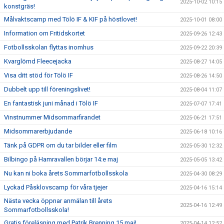
2025-10-02 10:15
konstgräs!
Målvaktscamp med Tölö IF & KIF på höstlovet!
2025-10-01 08:00
Information om Fritidskortet
2025-09-26 12:43
Fotbollsskolan flyttas inomhus
2025-09-22 20:39
Kvarglömd Fleecejacka
2025-08-27 14:05
Visa ditt stöd för Tölö IF
2025-08-26 14:50
Dubbelt upp till föreningslivet!
2025-08-04 11:07
En fantastisk juni månad i Tölö IF
2025-07-07 17:41
Vinstnummer Midsommarfirandet
2025-06-21 17:51
Midsommarerbjudande
2025-06-18 10:16
Tänk på GDPR om du tar bilder eller film
2025-05-30 12:32
Bilbingo på Hamravallen börjar 14:e maj
2025-05-05 13:42
Nu kan ni boka årets Sommarfotbollsskola
2025-04-30 08:29
Lyckad Påsklovscamp för våra tjejer
2025-04-16 15:14
Nästa vecka öppnar anmälan till årets
2025-04-16 12:49
Sommarfotbollsskola!
Gratis föreläsning med Patrik Brenning 15 maj!
2025-04-14 12:52