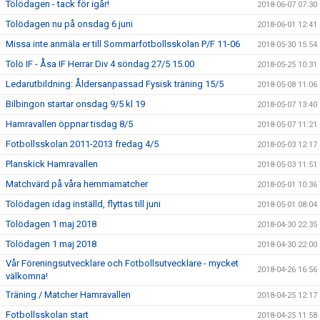
Tölödagen - tack för igår!
2018-06-07 07:30
Tölödagen nu på onsdag 6 juni
2018-06-01 12:41
Missa inte anmäla er till Sommarfotbollsskolan P/F 11-06
2018-05-30 15:54
Tölö IF - Åsa IF Herrar Div 4 söndag 27/5 15.00
2018-05-25 10:31
Ledarutbildning: Åldersanpassad Fysisk träning 15/5
2018-05-08 11:06
Bilbingon startar onsdag 9/5 kl 19
2018-05-07 13:40
Hamravallen öppnar tisdag 8/5
2018-05-07 11:21
Fotbollsskolan 2011-2013 fredag 4/5
2018-05-03 12:17
Planskick Hamravallen
2018-05-03 11:51
Matchvärd på våra hemmamatcher
2018-05-01 10:36
Tölödagen idag inställd, flyttas till juni
2018-05-01 08:04
Tölödagen 1 maj 2018
2018-04-30 22:35
Tölödagen 1 maj 2018
2018-04-30 22:00
Vår Föreningsutvecklare och Fotbollsutvecklare - mycket
2018-04-26 16:56
välkomna!
Träning / Matcher Hamravallen
2018-04-25 12:17
Fotbollsskolan start
2018-04-25 11:58