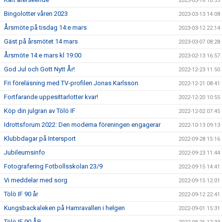
2023-03-18 10:55
Bingolotter våren 2023
2023-03-13 14:08
Årsmöte på tisdag 14:e mars
2023-03-12 22:14
Gäst på årsmötet 14 mars
2023-03-07 08:28
Årsmöte 14:e mars kl 19:00
2023-02-13 16:57
God Jul och Gott Nytt År!
2022-12-23 11:50
Fri föreläsning med TV-profilen Jonas Karlsson
2022-12-21 08:41
Fortfarande uppesittarlotter kvar!
2022-12-20 10:55
Köp din julgran av Tölö IF
2022-12-02 07:45
Idrottsforum 2022: Den moderna föreningen engagerar
2022-10-13 09:13
Klubbdagar på Intersport
2022-09-28 15:16
Jubileumsinfo
2022-09-23 11:44
Fotografering Fotbollsskolan 23/9
2022-09-15 14:41
Vi meddelar med sorg
2022-09-15 12:01
Tölö IF 90 år
2022-09-12 22:41
Kungsbackaleken på Hamravallen i helgen
2022-09-01 15:31
Tölö IF 90 ÅR