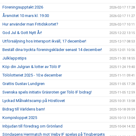
Föreningsupptakt 2026
2026-02-17 17:28
Årsmötet 10 mars kl. 19.00
2026-02-17 11:27
Hur använder man Fritidskortet?
2026-02-17 10:11
God Jul & Gott Nytt År!
2025-12-22 13:15
Utförsäljning hos Intersport ikväll, 17 december!
2025-12-17 08:53
Beställ dina tryckta föreningskläder senast 14 december!
2025-12-01 10:56
Julklappstips
2025-11-30 18:55
Köp din Julgran & lotter av Tölö IF
2025-11-24 19:40
Tölölotteriet 2025 - 10:e december
2025-11-11 09:41
Grattis Gustav Lundgren
2025-11-05 17:28
Svenska spels initiativ Gräsroten ger Tölö IF bidrag!
2025-11-05 12:59
Lyckad Målvaktscamp på Höstlovet
2025-10-31 13:58
Bidrag till Världens barn!
2025-10-18 09:59
Kompisloppet 2025
2025-10-13 13:04
Inbjudan till föredrag om Grönland
2025-10-04 14:32
Söndagens Herrmatch mot Vejby IF spelas på Tingbergets