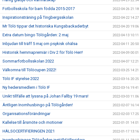
2022-04-29 22:34
Fotbollsskola för barn födda 2015-2017
2022-04-26 21:18
Inspirationsträning på Tingbergsskolan
2022-04-22 14:27
Mr Tölö tippar det historiska Kungsbackaderbyt
2022-04-20 19:06
Extra datum bingo Tölögården: 2 maj
2022-04-13 10:11
Inbjudan till träff 5 maj om psykisk ohälsa
2022-04-11 20:50
Historisk hemmapremiär i Div 2 för Tölö Herr!
2022-04-09 00:01
Sommarfotbollsskolan 2022
2022-04-07 12:21
Välkomna till Tölöcupen 2022!
2022-03-25 14:21
Tölö IF styrelse 2022
2022-03-16 20:25
Ny hedersmedlem i Tölö IF
2022-03-16 19:41
Unikt tillfälle att lyssna på Johan Fallby 19 mars!
2022-03-03 11:06
Äntligen Inomhusbingo på Tölögården!
2022-02-07 16:14
Organisationsförändringar
2022-02-03 17:25
Kallelse till årsmöte och motioner
2022-01-31 14:01
HÄLSOCERTIFIERINGEN 2021
2022-01-17 13:16
Inomhusbingon Tölögården inställd tillsvidare