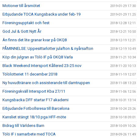
Motioner till årsmötet
2019-01-29 17:30
Erbjudande TOCA Kungsbacka under feb-19
2019-01-29 11:25
Föreningsupptakt och fest
2018-12-28 12:11
God Jul & Gott Nytt År
2018-12-21 10:50
Än finns det lite granar kvar på OKQ8
2018-12-19 12:21
PÅMINNELSE: Uppesittarlotter julafton & nyårsafton
2018-12-19 10:49
Köp din julgran av Tölö IF på OKQ8 Varla
2018-11-21 10:34
Black Weekend Intersport Kållered 23-25 nov
2018-11-20 10:13
Tölölotteriet 11 december 2018
2018-11-19 12:07
Ny huvudtränare och assisterande till damtruppen
2018-11-08 13:23
Föreningskväll Intersport Kba 27/11
2018-11-06 12:56
Kungsbacka DFF startar F17 akademi
2018-10-31 13:14
Erbjudande Fotbollsresa till Barcelona
2018-10-24 23:26
Kansliet stängt 18/10 pga HFF-möte
2018-10-18 09:01
Bidrag till Världens Barn
2018-10-09 10:26
Tölö IF i samarbete med TOCA
2018-09-26 11:49