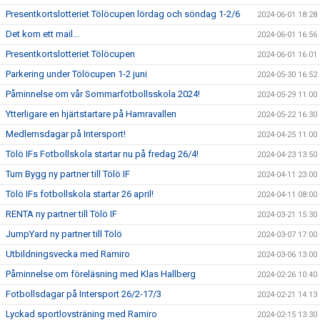
Presentkortslotteriet Tölöcupen lördag och söndag 1-2/6
2024-06-01 18:28
Det kom ett mail...
2024-06-01 16:56
Presentkortslotteriet Tölöcupen
2024-06-01 16:01
Parkering under Tölöcupen 1-2 juni
2024-05-30 16:52
Påminnelse om vår Sommarfotbollsskola 2024!
2024-05-29 11:00
Ytterligare en hjärtstartare på Hamravallen
2024-05-22 16:30
Medlemsdagar på Intersport!
2024-04-25 11:00
Tölö IFs Fotbollskola startar nu på fredag 26/4!
2024-04-23 13:50
Tum Bygg ny partner till Tölö IF
2024-04-11 23:00
Tölö IFs fotbollskola startar 26 april!
2024-04-11 08:00
RENTA ny partner till Tölö IF
2024-03-21 15:30
JumpYard ny partner till Tölö
2024-03-07 17:00
Utbildningsvecka med Ramiro
2024-03-06 13:00
Påminnelse om föreläsning med Klas Hallberg
2024-02-26 10:40
Fotbollsdagar på Intersport 26/2-17/3
2024-02-21 14:13
Lyckad sportlovsträning med Ramiro
2024-02-15 13:30