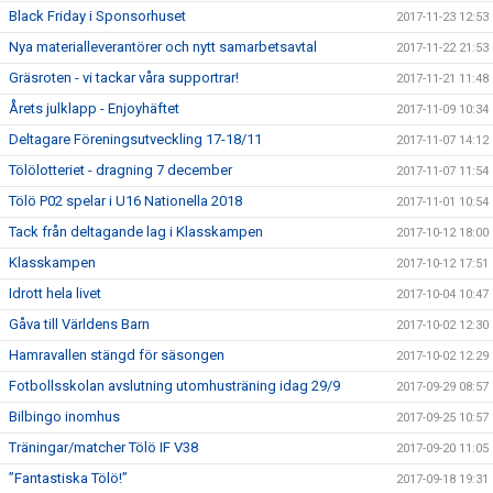
Black Friday i Sponsorhuset
2017-11-23 12:53
Nya materialleverantörer och nytt samarbetsavtal
2017-11-22 21:53
Gräsroten - vi tackar våra supportrar!
2017-11-21 11:48
Årets julklapp - Enjoyhäftet
2017-11-09 10:34
Deltagare Föreningsutveckling 17-18/11
2017-11-07 14:12
Tölölotteriet - dragning 7 december
2017-11-07 11:54
Tölö P02 spelar i U16 Nationella 2018
2017-11-01 10:54
Tack från deltagande lag i Klasskampen
2017-10-12 18:00
Klasskampen
2017-10-12 17:51
Idrott hela livet
2017-10-04 10:47
Gåva till Världens Barn
2017-10-02 12:30
Hamravallen stängd för säsongen
2017-10-02 12:29
Fotbollsskolan avslutning utomhusträning idag 29/9
2017-09-29 08:57
Bilbingo inomhus
2017-09-25 10:57
Träningar/matcher Tölö IF V38
2017-09-20 11:05
”Fantastiska Tölö!”
2017-09-18 19:31