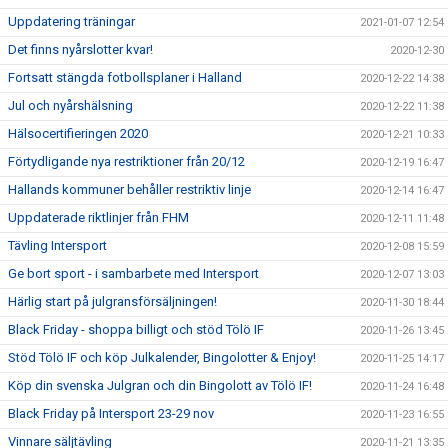
Uppdatering träningar
2021-01-07 12:54
Det finns nyårslotter kvar!
2020-12-30
Fortsatt stängda fotbollsplaner i Halland
2020-12-22 14:38
Jul och nyårshälsning
2020-12-22 11:38
Hälsocertifieringen 2020
2020-12-21 10:33
Förtydligande nya restriktioner från 20/12
2020-12-19 16:47
Hallands kommuner behåller restriktiv linje
2020-12-14 16:47
Uppdaterade riktlinjer från FHM
2020-12-11 11:48
Tävling Intersport
2020-12-08 15:59
Ge bort sport - i sambarbete med Intersport
2020-12-07 13:03
Härlig start på julgransförsäljningen!
2020-11-30 18:44
Black Friday - shoppa billigt och stöd Tölö IF
2020-11-26 13:45
Stöd Tölö IF och köp Julkalender, Bingolotter & Enjoy!
2020-11-25 14:17
Köp din svenska Julgran och din Bingolott av Tölö IF!
2020-11-24 16:48
Black Friday på Intersport 23-29 nov
2020-11-23 16:55
Vinnare säljtävling
2020-11-21 13:35