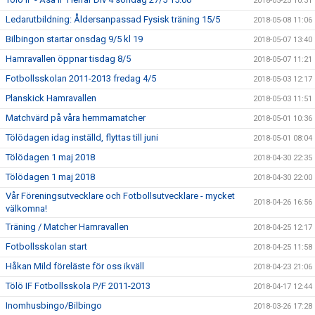
2018-05-25 10:31
Ledarutbildning: Åldersanpassad Fysisk träning 15/5
2018-05-08 11:06
Bilbingon startar onsdag 9/5 kl 19
2018-05-07 13:40
Hamravallen öppnar tisdag 8/5
2018-05-07 11:21
Fotbollsskolan 2011-2013 fredag 4/5
2018-05-03 12:17
Planskick Hamravallen
2018-05-03 11:51
Matchvärd på våra hemmamatcher
2018-05-01 10:36
Tölödagen idag inställd, flyttas till juni
2018-05-01 08:04
Tölödagen 1 maj 2018
2018-04-30 22:35
Tölödagen 1 maj 2018
2018-04-30 22:00
Vår Föreningsutvecklare och Fotbollsutvecklare - mycket
2018-04-26 16:56
välkomna!
Träning / Matcher Hamravallen
2018-04-25 12:17
Fotbollsskolan start
2018-04-25 11:58
Håkan Mild föreläste för oss ikväll
2018-04-23 21:06
Tölö IF Fotbollsskola P/F 2011-2013
2018-04-17 12:44
Inomhusbingo/Bilbingo
2018-03-26 17:28