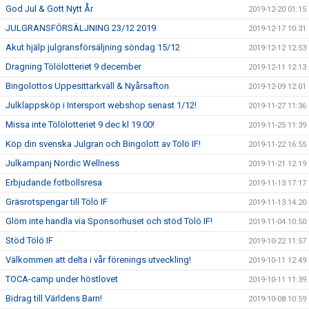
God Jul & Gott Nytt År
2019-12-20 01:15
JULGRANSFÖRSÄLJNING 23/12 2019
2019-12-17 10:31
Akut hjälp julgransförsäljning söndag 15/12
2019-12-12 12:53
Dragning Tölölotteriet 9 december
2019-12-11 12:13
Bingolottos Uppesittarkväll & Nyårsafton
2019-12-09 12:01
Julklappsköp i Intersport webshop senast 1/12!
2019-11-27 11:36
Missa inte Tölölotteriet 9 dec kl 19.00!
2019-11-25 11:39
Köp din svenska Julgran och Bingolott av Tölö IF!
2019-11-22 16:55
Julkampanj Nordic Wellness
2019-11-21 12:19
Erbjudande fotbollsresa
2019-11-13 17:17
Gräsrotspengar till Tölö IF
2019-11-13 14:20
Glöm inte handla via Sponsorhuset och stöd Tölö IF!
2019-11-04 10:50
Stöd Tölö IF
2019-10-22 11:57
Välkommen att delta i vår förenings utveckling!
2019-10-11 12:49
TOCA-camp under höstlovet
2019-10-11 11:39
Bidrag till Världens Barn!
2019-10-08 10:59