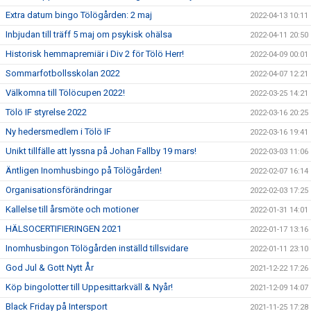
Extra datum bingo Tölögården: 2 maj
2022-04-13 10:11
Inbjudan till träff 5 maj om psykisk ohälsa
2022-04-11 20:50
Historisk hemmapremiär i Div 2 för Tölö Herr!
2022-04-09 00:01
Sommarfotbollsskolan 2022
2022-04-07 12:21
Välkomna till Tölöcupen 2022!
2022-03-25 14:21
Tölö IF styrelse 2022
2022-03-16 20:25
Ny hedersmedlem i Tölö IF
2022-03-16 19:41
Unikt tillfälle att lyssna på Johan Fallby 19 mars!
2022-03-03 11:06
Äntligen Inomhusbingo på Tölögården!
2022-02-07 16:14
Organisationsförändringar
2022-02-03 17:25
Kallelse till årsmöte och motioner
2022-01-31 14:01
HÄLSOCERTIFIERINGEN 2021
2022-01-17 13:16
Inomhusbingon Tölögården inställd tillsvidare
2022-01-11 23:10
God Jul & Gott Nytt År
2021-12-22 17:26
Köp bingolotter till Uppesittarkväll & Nyår!
2021-12-09 14:07
Black Friday på Intersport
2021-11-25 17:28