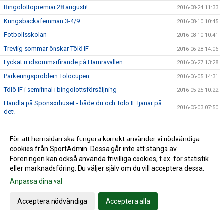
Bingolottopremiär 28 augusti!
2016-08-24 11:33
Kungsbackafemman 3-4/9
2016-08-10 10:45
Fotbollsskolan
2016-08-10 10:41
Trevlig sommar önskar Tölö IF
2016-06-28 14:06
Lyckat midsommarfirande på Hamravallen
2016-06-27 13:28
Parkeringsproblem Tölöcupen
2016-06-05 14:31
Tölö IF i semifinal i bingolottsförsäljning
2016-05-25 10:22
Handla på Sponsorhuset - både du och Tölö IF tjänar på
2016-05-03 07:50
det!
F19 match på Hamravallen nu på måndag 2/5 kl. 19.00
2016-04-29 17:28
Tölö IF i kvartsfinal i bingolottsförsäljning
För att hemsidan ska fungera korrekt använder vi nödvändiga
2016-04-26 13:03
cookies från SportAdmin. Dessa går inte att stänga av.
Anmälan Tölöcupen
2016-04-22 21:18
Föreningen kan också använda frivilliga cookies, t.ex. för statistik
Spelstart på Hamravallen
2016-04-13 13:12
eller marknadsföring. Du väljer själv om du vill acceptera dessa.
Flytt av domänpekning
2016-04-05 22:16
Anpassa dina val
Bilbingo 2016
2016-04-04 18:30
Acceptera nödvändiga
Acceptera alla
Flytt av hemsida
2016-03-21 16:33