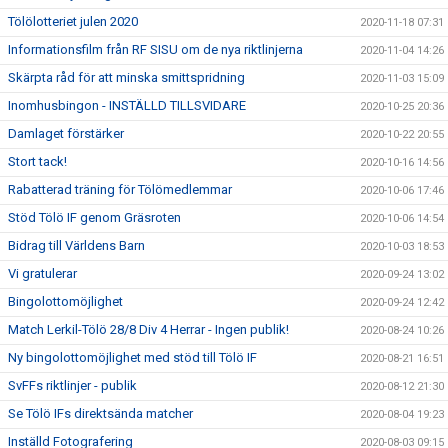
Tölölotteriet julen 2020
2020-11-18 07:31
Informationsfilm från RF SISU om de nya riktlinjerna
2020-11-04 14:26
Skärpta råd för att minska smittspridning
2020-11-03 15:09
Inomhusbingon - INSTÄLLD TILLSVIDARE
2020-10-25 20:36
Damlaget förstärker
2020-10-22 20:55
Stort tack!
2020-10-16 14:56
Rabatterad träning för Tölömedlemmar
2020-10-06 17:46
Stöd Tölö IF genom Gräsroten
2020-10-06 14:54
Bidrag till Världens Barn
2020-10-03 18:53
Vi gratulerar
2020-09-24 13:02
Bingolottomöjlighet
2020-09-24 12:42
Match Lerkil-Tölö 28/8 Div 4 Herrar - Ingen publik!
2020-08-24 10:26
Ny bingolottomöjlighet med stöd till Tölö IF
2020-08-21 16:51
SvFFs riktlinjer - publik
2020-08-12 21:30
Se Tölö IFs direktsända matcher
2020-08-04 19:23
Inställd Fotografering
2020-08-03 09:15