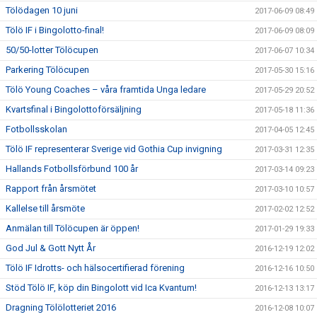
Tölödagen 10 juni
2017-06-09 08:49
Tölö IF i Bingolotto-final!
2017-06-09 08:09
50/50-lotter Tölöcupen
2017-06-07 10:34
Parkering Tölöcupen
2017-05-30 15:16
Tölö Young Coaches – våra framtida Unga ledare
2017-05-29 20:52
Kvartsfinal i Bingolottoförsäljning
2017-05-18 11:36
Fotbollsskolan
2017-04-05 12:45
Tölö IF representerar Sverige vid Gothia Cup invigning
2017-03-31 12:35
Hallands Fotbollsförbund 100 år
2017-03-14 09:23
Rapport från årsmötet
2017-03-10 10:57
Kallelse till årsmöte
2017-02-02 12:52
Anmälan till Tölöcupen är öppen!
2017-01-29 19:33
God Jul & Gott Nytt År
2016-12-19 12:02
Tölö IF Idrotts- och hälsocertifierad förening
2016-12-16 10:50
Stöd Tölö IF, köp din Bingolott vid Ica Kvantum!
2016-12-13 13:17
Dragning Tölölotteriet 2016
2016-12-08 10:07