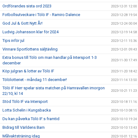
Ordförandes sista ord 2023
2023-12-31 12:00
Fotbollsutveckare i Tölö IF - Ramiro Dalence
2023-12-28 19:54
God Jul & Gott Nytt År!
2023-12-24 00:04
Ludvig Johansson klar för 2024
2023-12-19 14:58
Tips inför jul
2023-12-11 15:36
Vinnare Sportlottens säljtävling
2023-12-01 09:43
Extra bonus till Tölö om man handlar på Intersport 1-3
2023-11-30 17:49
december
Köp julgran & lotter av Tölö IF
2023-11-20 18:42
Tölölotteriet - måndag 11 december!
2023-11-14 13:50
Tölö IF Herr spelar sista matchen på Hamravallen imorgon
2023-10-21 11:23
22/10, kl 14
Stöd Tölö IF via Intersport
2023-10-18 11:16
Lotta Schelin i Kungsbacka
2023-10-13 08:15
Du kan påverka Tölö IF:s framtid
2023-10-10 19:24
Bidrag till Världens Barn
2023-10-10 13:43
Målvaktsträning idag
2023-10-01 12:16