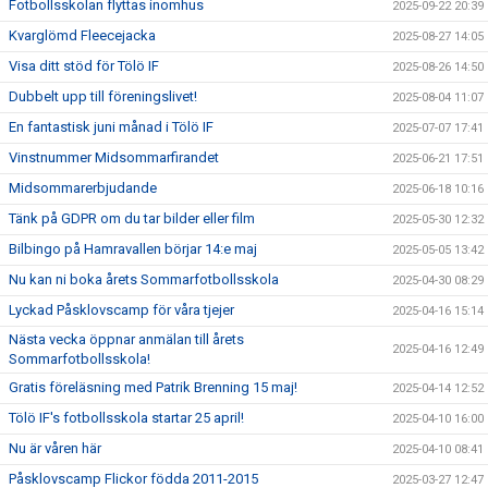
Fotbollsskolan flyttas inomhus
2025-09-22 20:39
Kvarglömd Fleecejacka
2025-08-27 14:05
Visa ditt stöd för Tölö IF
2025-08-26 14:50
Dubbelt upp till föreningslivet!
2025-08-04 11:07
En fantastisk juni månad i Tölö IF
2025-07-07 17:41
Vinstnummer Midsommarfirandet
2025-06-21 17:51
Midsommarerbjudande
2025-06-18 10:16
Tänk på GDPR om du tar bilder eller film
2025-05-30 12:32
Bilbingo på Hamravallen börjar 14:e maj
2025-05-05 13:42
Nu kan ni boka årets Sommarfotbollsskola
2025-04-30 08:29
Lyckad Påsklovscamp för våra tjejer
2025-04-16 15:14
Nästa vecka öppnar anmälan till årets
2025-04-16 12:49
Sommarfotbollsskola!
Gratis föreläsning med Patrik Brenning 15 maj!
2025-04-14 12:52
Tölö IF's fotbollsskola startar 25 april!
2025-04-10 16:00
Nu är våren här
2025-04-10 08:41
Påsklovscamp Flickor födda 2011-2015
2025-03-27 12:47