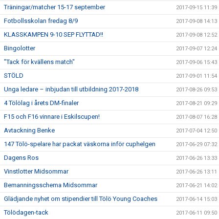
Träningar/matcher 15-17 september
2017-09-15 11:39
Fotbollsskolan fredag 8/9
2017-09-08 14:13
KLASSKAMPEN 9-10 SEP FLYTTAD!!
2017-09-08 12:52
Bingolotter
2017-09-07 12:24
"Tack för kvällens match"
2017-09-06 15:43
STÖLD
2017-09-01 11:54
Unga ledare – inbjudan till utbildning 2017-2018
2017-08-26 09:53
4 Tölölag i årets DM-finaler
2017-08-21 09:29
F15 och F16 vinnare i Eskilscupen!
2017-08-07 16:28
Avtackning Benke
2017-07-04 12:50
147 Tölö-spelare har packat väskorna inför cuphelgen
2017-06-29 07:32
Dagens Ros
2017-06-26 13:33
Vinstlotter Midsommar
2017-06-26 13:11
Bemanningsschema Midsommar
2017-06-21 14:02
Glädjande nyhet om stipendier till Tölö Young Coaches
2017-06-14 15:03
Tölödagen-tack
2017-06-11 09:50