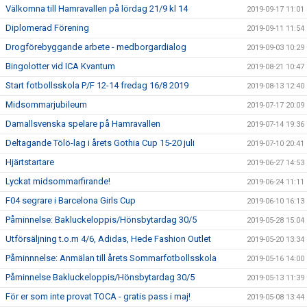
Välkomna till Hamravallen på lördag 21/9 kl 14
2019-09-17 11:01
Diplomerad Förening
2019-09-11 11:54
Drogförebyggande arbete - medborgardialog
2019-09-03 10:29
Bingolotter vid ICA Kvantum
2019-08-21 10:47
Start fotbollsskola P/F 12-14 fredag 16/8 2019
2019-08-13 12:40
Midsommarjubileum
2019-07-17 20:09
Damallsvenska spelare på Hamravallen
2019-07-14 19:36
Deltagande Tölö-lag i årets Gothia Cup 15-20 juli
2019-07-10 20:41
Hjärtstartare
2019-06-27 14:53
Lyckat midsommarfirande!
2019-06-24 11:11
F04 segrare i Barcelona Girls Cup
2019-06-10 16:13
Påminnelse: Bakluckeloppis/Hönsbytardag 30/5
2019-05-28 15:04
Utförsäljning t.o.m 4/6, Adidas, Hede Fashion Outlet
2019-05-20 13:34
Påminnnelse: Anmälan till årets Sommarfotbollsskola
2019-05-16 14:00
Påminnelse Bakluckeloppis/Hönsbytardag 30/5
2019-05-13 11:39
För er som inte provat TOCA - gratis pass i maj!
2019-05-08 13:44