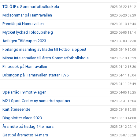
TÖLÖ IF:s Sommarfotbollsskola
2023-06-22 16:12
Midsommar på Hamravallen
2023-06-20 09:29
Premiär på Hamravallen
2023-06-13 13:44
Mycket lyckad Tölöcupshelg
2023-06-05 11:14
Äntligen Tölöcupen 2023
2023-06-03 07:30
Förlängd insamling av kläder till Fotbollsloppis!
2023-05-19 10:00
Missa inte anmälan till årets Sommarfotbollskola
2023-05-10 13:29
Finbesök på Hamravallen
2023-04-12 18:36
Bilbingon på Hamravallen startar 17/5
2023-04-11 15:04
2023-04-11 08:49
Spelarråd i 9 mot 9-lagen
2023-04-05 16:25
M21 Sport Center ny samarbetspartner
2023-03-31 13:04
Kärt återseende
2023-03-18 10:55
Bingolotter våren 2023
2023-03-13 14:08
Årsmöte på tisdag 14:e mars
2023-03-12 22:14
Gäst på årsmötet 14 mars
2023-03-07 08:28