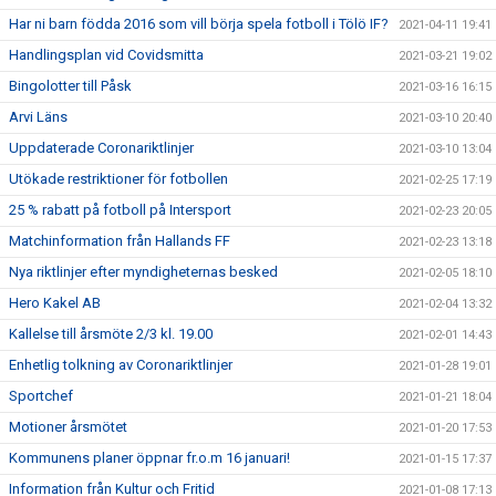
Har ni barn födda 2016 som vill börja spela fotboll i Tölö IF?
2021-04-11 19:41
Handlingsplan vid Covidsmitta
2021-03-21 19:02
Bingolotter till Påsk
2021-03-16 16:15
Arvi Läns
2021-03-10 20:40
Uppdaterade Coronariktlinjer
2021-03-10 13:04
Utökade restriktioner för fotbollen
2021-02-25 17:19
25 % rabatt på fotboll på Intersport
2021-02-23 20:05
Matchinformation från Hallands FF
2021-02-23 13:18
Nya riktlinjer efter myndigheternas besked
2021-02-05 18:10
Hero Kakel AB
2021-02-04 13:32
Kallelse till årsmöte 2/3 kl. 19.00
2021-02-01 14:43
Enhetlig tolkning av Coronariktlinjer
2021-01-28 19:01
Sportchef
2021-01-21 18:04
Motioner årsmötet
2021-01-20 17:53
Kommunens planer öppnar fr.o.m 16 januari!
2021-01-15 17:37
Information från Kultur och Fritid
2021-01-08 17:13