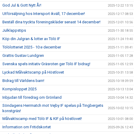
God Jul & Gott Nytt År!
2025-12-22 13:15
Utförsäljning hos Intersport ikväll, 17 december!
2025-12-17 08:53
Beställ dina tryckta föreningskläder senast 14 december!
2025-12-01 10:56
Julklappstips
2025-11-30 18:55
Köp din Julgran & lotter av Tölö IF
2025-11-24 19:40
Tölölotteriet 2025 - 10:e december
2025-11-11 09:41
Grattis Gustav Lundgren
2025-11-05 17:28
Svenska spels initiativ Gräsroten ger Tölö IF bidrag!
2025-11-05 12:59
Lyckad Målvaktscamp på Höstlovet
2025-10-31 13:58
Bidrag till Världens barn!
2025-10-18 09:59
Kompisloppet 2025
2025-10-13 13:04
Inbjudan till föredrag om Grönland
2025-10-04 14:32
Söndagens Herrmatch mot Vejby IF spelas på Tingbergets
2025-10-02 10:15
konstgräs!
Målvaktscamp med Tölö IF & KIF på höstlovet!
2025-10-01 08:00
Information om Fritidskortet
2025-09-26 12:43