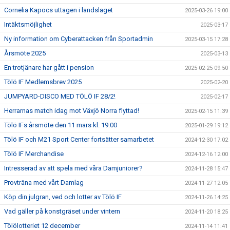
Cornelia Kapocs uttagen i landslaget
2025-03-26 19:00
Intäktsmöjlighet
2025-03-17
Ny information om Cyberattacken från Sportadmin
2025-03-15 17:28
Årsmöte 2025
2025-03-13
En trotjänare har gått i pension
2025-02-25 09:50
Tölö IF Medlemsbrev 2025
2025-02-20
JUMPYARD-DISCO MED TÖLÖ IF 28/2!
2025-02-17
Herrarnas match idag mot Växjö Norra flyttad!
2025-02-15 11:39
Tölö IFs årsmöte den 11 mars kl. 19.00
2025-01-29 19:12
Tölö IF och M21 Sport Center fortsätter samarbetet
2024-12-30 17:02
Tölö IF Merchandise
2024-12-16 12:00
Intresserad av att spela med våra Damjuniorer?
2024-11-28 15:47
Provträna med vårt Damlag
2024-11-27 12:05
Köp din julgran, ved och lotter av Tölö IF
2024-11-26 14:25
Vad gäller på konstgräset under vintern
2024-11-20 18:25
Tölölotteriet 12 december
2024-11-14 11:41