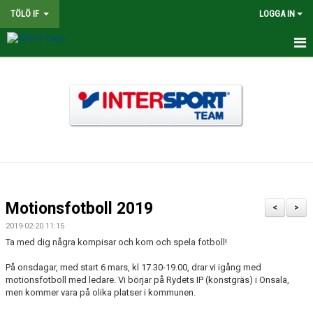
TÖLÖ IF
LOGGA IN
HEM
NYHETER
OM KLUBBEN
BINGOLOTTER
INTERSPORT KLUBBSHOP TÖLÖ IF
Motionsfotboll 2019
<
>
MATCHER
2019-02-20 11:15
Ta med dig några kompisar och kom och spela fotboll!
KALENDER
På onsdagar, med start 6 mars, kl 17.30-19.00, drar vi igång med
motionsfotboll med ledare. Vi börjar på Rydets IP (konstgräs) i Onsala,
LEDARE
men kommer vara på olika platser i kommunen.