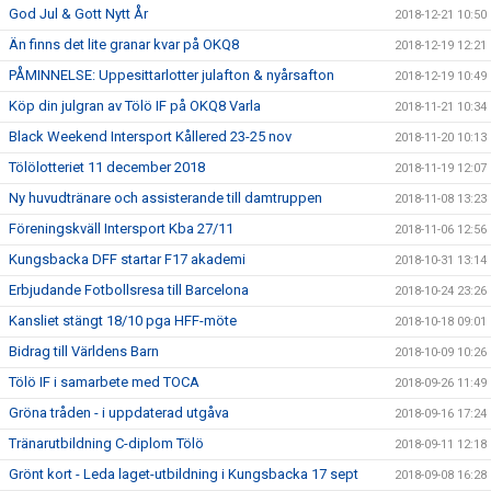
God Jul & Gott Nytt År
2018-12-21 10:50
Än finns det lite granar kvar på OKQ8
2018-12-19 12:21
PÅMINNELSE: Uppesittarlotter julafton & nyårsafton
2018-12-19 10:49
Köp din julgran av Tölö IF på OKQ8 Varla
2018-11-21 10:34
Black Weekend Intersport Kållered 23-25 nov
2018-11-20 10:13
Tölölotteriet 11 december 2018
2018-11-19 12:07
Ny huvudtränare och assisterande till damtruppen
2018-11-08 13:23
Föreningskväll Intersport Kba 27/11
2018-11-06 12:56
Kungsbacka DFF startar F17 akademi
2018-10-31 13:14
Erbjudande Fotbollsresa till Barcelona
2018-10-24 23:26
Kansliet stängt 18/10 pga HFF-möte
2018-10-18 09:01
Bidrag till Världens Barn
2018-10-09 10:26
Tölö IF i samarbete med TOCA
2018-09-26 11:49
Gröna tråden - i uppdaterad utgåva
2018-09-16 17:24
Tränarutbildning C-diplom Tölö
2018-09-11 12:18
Grönt kort - Leda laget-utbildning i Kungsbacka 17 sept
2018-09-08 16:28