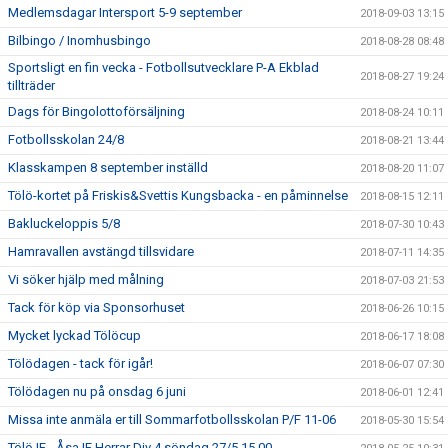
Medlemsdagar Intersport 5-9 september
2018-09-03 13:15
Bilbingo / Inomhusbingo
2018-08-28 08:48
Sportsligt en fin vecka - Fotbollsutvecklare P-A Ekblad
2018-08-27 19:24
tillträder
Dags för Bingolottoförsäljning
2018-08-24 10:11
Fotbollsskolan 24/8
2018-08-21 13:44
Klasskampen 8 september inställd
2018-08-20 11:07
Tölö-kortet på Friskis&Svettis Kungsbacka - en påminnelse
2018-08-15 12:11
Bakluckeloppis 5/8
2018-07-30 10:43
Hamravallen avstängd tillsvidare
2018-07-11 14:35
Vi söker hjälp med målning
2018-07-03 21:53
Tack för köp via Sponsorhuset
2018-06-26 10:15
Mycket lyckad Tölöcup
2018-06-17 18:08
Tölödagen - tack för igår!
2018-06-07 07:30
Tölödagen nu på onsdag 6 juni
2018-06-01 12:41
Missa inte anmäla er till Sommarfotbollsskolan P/F 11-06
2018-05-30 15:54
Tölö IF - Åsa IF Herrar Div 4 söndag 27/5 15.00