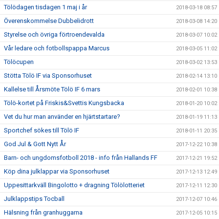
Tölödagen tisdagen 1 maj i år
2018-03-18 08:57
Överenskommelse Dubbelidrott
2018-03-08 14:20
Styrelse och övriga förtroendevalda
2018-03-07 10:02
Vår ledare och fotbollspappa Marcus
2018-03-05 11:02
Tölöcupen
2018-03-02 13:53
Stötta Tölö IF via Sponsorhuset
2018-02-14 13:10
Kallelse till Årsmöte Tölö IF 6 mars
2018-02-01 10:38
Tölö-kortet på Friskis&Svettis Kungsbacka
2018-01-20 10:02
Vet du hur man använder en hjärtstartare?
2018-01-19 11:13
Sportchef sökes till Tölö IF
2018-01-11 20:35
God Jul & Gott Nytt År
2017-12-22 10:38
Barn- och ungdomsfotboll 2018 - info från Hallands FF
2017-12-21 19:52
Köp dina julklappar via Sponsorhuset
2017-12-13 12:49
Uppesittarkväll Bingolotto + dragning Tölölotteriet
2017-12-11 12:30
Julklappstips Tocball
2017-12-07 10:46
Hälsning från granhuggarna
2017-12-05 10:15