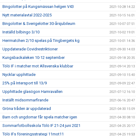
Bingolotter på Kungsmässan helgen V43
2021-10-28 14:22
Nytt materialavtal 2022-2025
2021-10-15 16:01
Bingolotter & Sverigelotter 30-årsjubileum
2021-10-07 07:51
Inställd bilbingo 3/10
2021-10-02 19:01
Herrmatchen 2/10 spelas på Tingbergets kg
2021-10-01 14:36
Uppdaterade Covidrestriktioner
2021-09-30 14:03
Kungsbackaleken 10-12 september
2021-09-18 20:35
Tölö IF i matcher mot Allsvenska klubbar
2021-09-14 20:13
Nycklar upphittade
2021-09-10 15:40
25% på Intersport till 13/9
2021-09-09 22:47
Upphittade glasögon Hamravallen
2021-07-12 16:10
Inställt midsommarfirande
2021-06-16 20:47
Gröna tråden är uppdaterad
2021-04-30 15:09
Barn och ungdomar får spela matcher igen
2021-04-30 08:10
Sommarfotbollsskola Tölö IF 21-24 juni 2021
2021-04-25 20:17
Tölö IFs föreningsstrategi 11mot11
2021-04-25 19:53