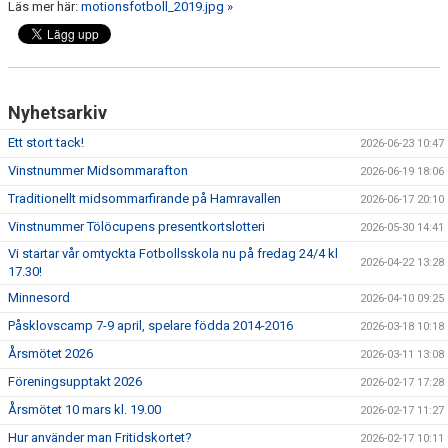
FÖRENINGSINFO
Läs mer här:
motionsfotboll_2019.jpg »
TÖLÖFONDEN
KIOSKEN
Nyhetsarkiv
EVENEMANG
Ett stort tack!
2026-06-23 10:47
Vinstnummer Midsommarafton
2026-06-19 18:06
FOTBOLLSSKOLAN P/F 2020 & 2021
Traditionellt midsommarfirande på Hamravallen
2026-06-17 20:10
SPONSORER / SAMARBETSPARTNER
Vinstnummer Tölöcupens presentkortslotteri
2026-05-30 14:41
Vi startar vår omtyckta Fotbollsskola nu på fredag 24/4 kl
ÖVRIGT
2026-04-22 13:28
17.30!
Minnesord
2026-04-10 09:25
DOKUMENT
Påsklovscamp 7-9 april, spelare födda 2014-2016
2026-03-18 10:18
TÖLÖ IF MERCHANDISE SHOP
Årsmötet 2026
2026-03-11 13:08
Föreningsupptakt 2026
2026-02-17 17:28
Årsmötet 10 mars kl. 19.00
2026-02-17 11:27
Hur använder man Fritidskortet?
2026-02-17 10:11