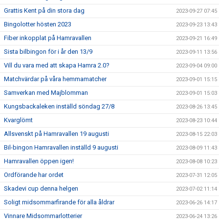
Grattis Kent på din stora dag
2023-09-27 07:45
Bingolotter hösten 2023
2023-09-23 13:43
Fiber inkopplat på Hamravallen
2023-09-21 16:49
Sista bilbingon för i år den 13/9
2023-09-11 13:56
Vill du vara med att skapa Hamra 2.0?
2023-09-04 09:00
Matchvärdar på våra hemmamatcher
2023-09-01 15:15
Samverkan med Majblomman
2023-09-01 15:03
Kungsbackaleken inställd söndag 27/8
2023-08-26 13:45
Kvarglömt
2023-08-23 10:44
Allsvenskt på Hamravallen 19 augusti
2023-08-15 22:03
Bil-bingon Hamravallen inställd 9 augusti
2023-08-09 11:43
Hamravallen öppen igen!
2023-08-08 10:23
Ordförande har ordet
2023-07-31 12:05
Skadevi cup denna helgen
2023-07-02 11:14
Soligt midsommarfirande för alla åldrar
2023-06-26 14:17
Vinnare Midsommarlotterier
2023-06-24 13:26