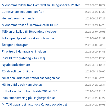
Midsommarbilder från Hamravallen i Kungsbacka- Posten
2022-06-26 18:27
Lotterivinster midsommarafton
2022-06-26 17:36
Hett midsommarfirande
2022-06-26 17:22
Midsommarfest på Hamravallen kl 13-16!
2022-06-21 14:25
Tölöjunior kallad till förbundets riksläger
2022-06-07 20:08
Tölöcupen lyckad i solsken och värme
2022-06-05 21:39
Äntligen Tölöcupen
2022-06-02 23:15
Fri entré på Hamravallen i helgen
2022-05-27 14:55
Inställd fotografering 21-22 maj
2022-05-20 12:50
Nyutbildade domare
2022-05-13 12:44
Rörelseglädje för äldre
2022-05-11 20:00
Nu är den underbara fotbollssäsongen här!
2022-05-05 22:20
Härlig glädje och kamratskap
2022-04-29 22:34
Fotbollsskola för barn födda 2015-2017
2022-04-26 21:18
Inspirationsträning på Tingbergsskolan
2022-04-22 14:27
Mr Tölö tippar det historiska Kungsbackaderbyt
2022-04-20 19:06