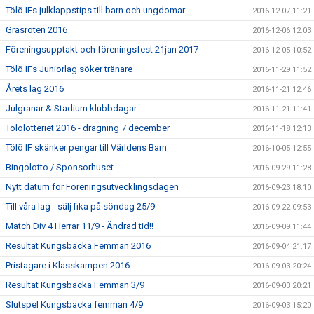
Tölö IFs julklappstips till barn och ungdomar
2016-12-07 11:21
Gräsroten 2016
2016-12-06 12:03
Föreningsupptakt och föreningsfest 21jan 2017
2016-12-05 10:52
Tölö IFs Juniorlag söker tränare
2016-11-29 11:52
Årets lag 2016
2016-11-21 12:46
Julgranar & Stadium klubbdagar
2016-11-21 11:41
Tölölotteriet 2016 - dragning 7 december
2016-11-18 12:13
Tölö IF skänker pengar till Världens Barn
2016-10-05 12:55
Bingolotto / Sponsorhuset
2016-09-29 11:28
Nytt datum för Föreningsutvecklingsdagen
2016-09-23 18:10
Till våra lag - sälj fika på söndag 25/9
2016-09-22 09:53
Match Div 4 Herrar 11/9 - Ändrad tid!!
2016-09-09 11:44
Resultat Kungsbacka Femman 2016
2016-09-04 21:17
Pristagare i Klasskampen 2016
2016-09-03 20:24
Resultat Kungsbacka Femman 3/9
2016-09-03 20:21
Slutspel Kungsbacka femman 4/9
2016-09-03 15:20