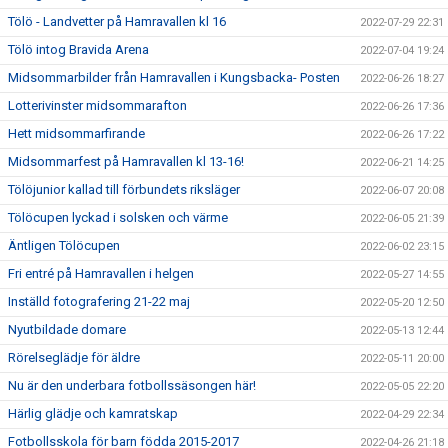
Tölö - Landvetter på Hamravallen kl 16
2022-07-29 22:31
Tölö intog Bravida Arena
2022-07-04 19:24
Midsommarbilder från Hamravallen i Kungsbacka- Posten
2022-06-26 18:27
Lotterivinster midsommarafton
2022-06-26 17:36
Hett midsommarfirande
2022-06-26 17:22
Midsommarfest på Hamravallen kl 13-16!
2022-06-21 14:25
Tölöjunior kallad till förbundets riksläger
2022-06-07 20:08
Tölöcupen lyckad i solsken och värme
2022-06-05 21:39
Äntligen Tölöcupen
2022-06-02 23:15
Fri entré på Hamravallen i helgen
2022-05-27 14:55
Inställd fotografering 21-22 maj
2022-05-20 12:50
Nyutbildade domare
2022-05-13 12:44
Rörelseglädje för äldre
2022-05-11 20:00
Nu är den underbara fotbollssäsongen här!
2022-05-05 22:20
Härlig glädje och kamratskap
2022-04-29 22:34
Fotbollsskola för barn födda 2015-2017
2022-04-26 21:18