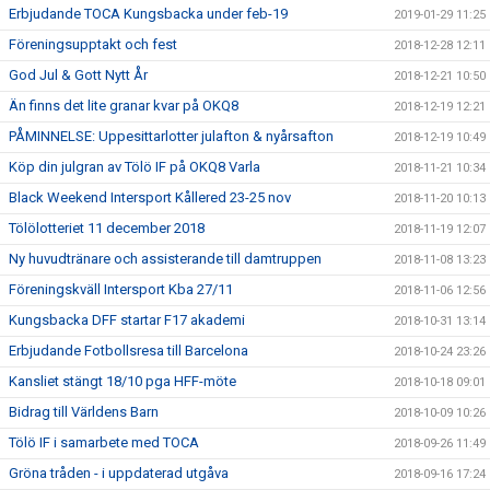
Erbjudande TOCA Kungsbacka under feb-19
2019-01-29 11:25
Föreningsupptakt och fest
2018-12-28 12:11
God Jul & Gott Nytt År
2018-12-21 10:50
Än finns det lite granar kvar på OKQ8
2018-12-19 12:21
PÅMINNELSE: Uppesittarlotter julafton & nyårsafton
2018-12-19 10:49
Köp din julgran av Tölö IF på OKQ8 Varla
2018-11-21 10:34
Black Weekend Intersport Kållered 23-25 nov
2018-11-20 10:13
Tölölotteriet 11 december 2018
2018-11-19 12:07
Ny huvudtränare och assisterande till damtruppen
2018-11-08 13:23
Föreningskväll Intersport Kba 27/11
2018-11-06 12:56
Kungsbacka DFF startar F17 akademi
2018-10-31 13:14
Erbjudande Fotbollsresa till Barcelona
2018-10-24 23:26
Kansliet stängt 18/10 pga HFF-möte
2018-10-18 09:01
Bidrag till Världens Barn
2018-10-09 10:26
Tölö IF i samarbete med TOCA
2018-09-26 11:49
Gröna tråden - i uppdaterad utgåva
2018-09-16 17:24