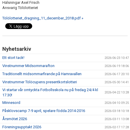
Hälsningar Axel Frisch
Ansvarig Tölölotteriet
Tölölotteriet_dragning_11_december_2018.pdf »
Nyhetsarkiv
Ett stort tack!
2026-06-23 10:47
Vinstnummer Midsommarafton
2026-06-19 18:06
Traditionellt midsommarfirande på Hamravallen
2026-06-17 20:10
Vinstnummer Tölöcupens presentkortslotteri
2026-05-30 14:41
Vi startar vår omtyckta Fotbollsskola nu på fredag 24/4 kl
2026-04-22 13:28
17.30!
Minnesord
2026-04-10 09:25
Påsklovscamp 7-9 april, spelare födda 2014-2016
2026-03-18 10:18
Årsmötet 2026
2026-03-11 13:08
Föreningsupptakt 2026
2026-02-17 17:28