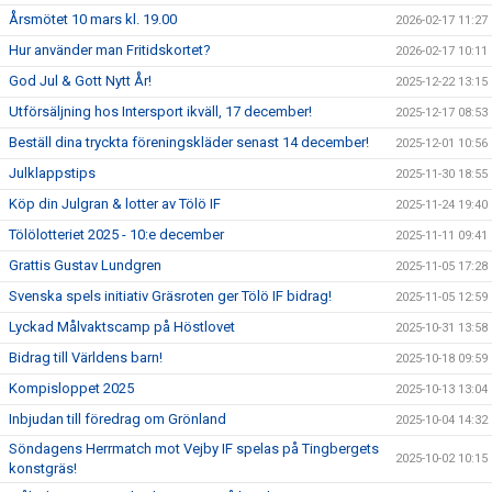
Årsmötet 10 mars kl. 19.00
2026-02-17 11:27
Hur använder man Fritidskortet?
2026-02-17 10:11
God Jul & Gott Nytt År!
2025-12-22 13:15
Utförsäljning hos Intersport ikväll, 17 december!
2025-12-17 08:53
Beställ dina tryckta föreningskläder senast 14 december!
2025-12-01 10:56
Julklappstips
2025-11-30 18:55
Köp din Julgran & lotter av Tölö IF
2025-11-24 19:40
Tölölotteriet 2025 - 10:e december
2025-11-11 09:41
Grattis Gustav Lundgren
2025-11-05 17:28
Svenska spels initiativ Gräsroten ger Tölö IF bidrag!
2025-11-05 12:59
Lyckad Målvaktscamp på Höstlovet
2025-10-31 13:58
Bidrag till Världens barn!
2025-10-18 09:59
Kompisloppet 2025
2025-10-13 13:04
Inbjudan till föredrag om Grönland
2025-10-04 14:32
Söndagens Herrmatch mot Vejby IF spelas på Tingbergets
2025-10-02 10:15
konstgräs!