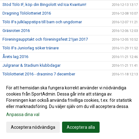
Stöd Tölö IF, köp din Bingolott vid Ica Kvantum!
2016-12-13 13:17
Dragning Tölölotteriet 2016
2016-12-08 10:07
Tölö IFs julklappstips till barn och ungdomar
2016-12-07 11:21
Gräsroten 2016
2016-12-06 12:03
Föreningsupptakt och föreningsfest 21jan 2017
2016-12-05 10:52
Tölö IFs Juniorlag söker tränare
2016-11-29 11:52
Årets lag 2016
2016-11-21 12:46
Julgranar & Stadium klubbdagar
2016-11-21 11:41
Tölölotteriet 2016 - dragning 7 december
2016-11-18 12:13
Tölö IF skänker pengar till Världens Barn
2016-10-05 12:55
För att hemsidan ska fungera korrekt använder vi nödvändiga
Bingolotto / Sponsorhuset
2016-09-29 11:28
cookies från SportAdmin. Dessa går inte att stänga av.
Nytt datum för Föreningsutvecklingsdagen
Föreningen kan också använda frivilliga cookies, t.ex. för statistik
2016-09-23 18:10
eller marknadsföring. Du väljer själv om du vill acceptera dessa.
Till våra lag - sälj fika på söndag 25/9
2016-09-22 09:53
Anpassa dina val
Match Div 4 Herrar 11/9 - Ändrad tid!!
2016-09-09 11:44
Resultat Kungsbacka Femman 2016
2016-09-04 21:17
Acceptera nödvändiga
Acceptera alla
Pristagare i Klasskampen 2016
2016-09-03 20:24