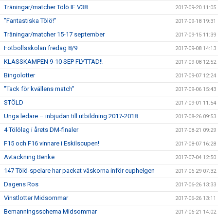
Träningar/matcher Tölö IF V38
2017-09-20 11:05
”Fantastiska Tölö!”
2017-09-18 19:31
Träningar/matcher 15-17 september
2017-09-15 11:39
Fotbollsskolan fredag 8/9
2017-09-08 14:13
KLASSKAMPEN 9-10 SEP FLYTTAD!!
2017-09-08 12:52
Bingolotter
2017-09-07 12:24
"Tack för kvällens match"
2017-09-06 15:43
STÖLD
2017-09-01 11:54
Unga ledare – inbjudan till utbildning 2017-2018
2017-08-26 09:53
4 Tölölag i årets DM-finaler
2017-08-21 09:29
F15 och F16 vinnare i Eskilscupen!
2017-08-07 16:28
Avtackning Benke
2017-07-04 12:50
147 Tölö-spelare har packat väskorna inför cuphelgen
2017-06-29 07:32
Dagens Ros
2017-06-26 13:33
Vinstlotter Midsommar
2017-06-26 13:11
Bemanningsschema Midsommar
2017-06-21 14:02