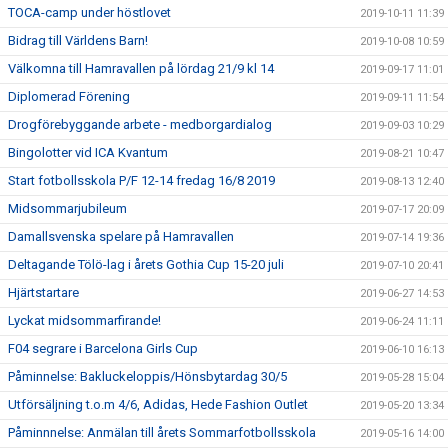
TOCA-camp under höstlovet
2019-10-11 11:39
Bidrag till Världens Barn!
2019-10-08 10:59
Välkomna till Hamravallen på lördag 21/9 kl 14
2019-09-17 11:01
Diplomerad Förening
2019-09-11 11:54
Drogförebyggande arbete - medborgardialog
2019-09-03 10:29
Bingolotter vid ICA Kvantum
2019-08-21 10:47
Start fotbollsskola P/F 12-14 fredag 16/8 2019
2019-08-13 12:40
Midsommarjubileum
2019-07-17 20:09
Damallsvenska spelare på Hamravallen
2019-07-14 19:36
Deltagande Tölö-lag i årets Gothia Cup 15-20 juli
2019-07-10 20:41
Hjärtstartare
2019-06-27 14:53
Lyckat midsommarfirande!
2019-06-24 11:11
F04 segrare i Barcelona Girls Cup
2019-06-10 16:13
Påminnelse: Bakluckeloppis/Hönsbytardag 30/5
2019-05-28 15:04
Utförsäljning t.o.m 4/6, Adidas, Hede Fashion Outlet
2019-05-20 13:34
Påminnnelse: Anmälan till årets Sommarfotbollsskola
2019-05-16 14:00