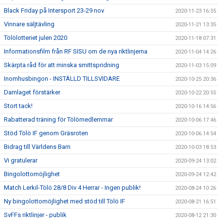
Black Friday på Intersport 23-29 nov
2020-11-23 16:55
Vinnare säljtävling
2020-11-21 13:35
Tölölotteriet julen 2020
2020-11-18 07:31
Informationsfilm från RF SISU om de nya riktlinjerna
2020-11-04 14:26
Skärpta råd för att minska smittspridning
2020-11-03 15:09
Inomhusbingon - INSTÄLLD TILLSVIDARE
2020-10-25 20:36
Damlaget förstärker
2020-10-22 20:55
Stort tack!
2020-10-16 14:56
Rabatterad träning för Tölömedlemmar
2020-10-06 17:46
Stöd Tölö IF genom Gräsroten
2020-10-06 14:54
Bidrag till Världens Barn
2020-10-03 18:53
Vi gratulerar
2020-09-24 13:02
Bingolottomöjlighet
2020-09-24 12:42
Match Lerkil-Tölö 28/8 Div 4 Herrar - Ingen publik!
2020-08-24 10:26
Ny bingolottomöjlighet med stöd till Tölö IF
2020-08-21 16:51
SvFFs riktlinjer - publik
2020-08-12 21:30