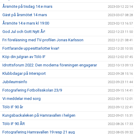
Årsmöte på tisdag 14:e mars
2023-03-12 22:14
Gäst på årsmötet 14 mars
2023-03-07 08:28
Årsmöte 14:e mars kl 19:00
2023-02-13 16:57
God Jul och Gott Nytt År!
2022-12-23 11:50
Fri föreläsning med TV-profilen Jonas Karlsson
2022-12-21 08:41
Fortfarande uppesittarlotter kvar!
2022-12-20 10:55
Köp din julgran av Tölö IF
2022-12-02 07:45
Idrottsforum 2022: Den moderna föreningen engagerar
2022-10-13 09:13
Klubbdagar på Intersport
2022-09-28 15:16
Jubileumsinfo
2022-09-23 11:44
Fotografering Fotbollsskolan 23/9
2022-09-15 14:41
Vi meddelar med sorg
2022-09-15 12:01
Tölö IF 90 år
2022-09-12 22:41
Kungsbackaleken på Hamravallen i helgen
2022-09-01 15:31
Tölö IF 90 ÅR
2022-08-26 17:33
Fotografering Hamravallen 19 resp 21 aug
2022-08-05 09:32