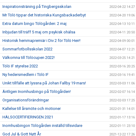
Inspirationsträning på Tingbergsskolan
2022-04-22 14:27
Mr Tölö tippar det historiska Kungsbackaderbyt
2022-04-20 19:06
Extra datum bingo Tölögården: 2 maj
2022-04-13 10:11
Inbjudan till träff 5 maj om psykisk ohälsa
2022-04-11 20:50
Historisk hemmapremiär i Div 2 för Tölö Herr!
2022-04-09 00:01
Sommarfotbollsskolan 2022
2022-04-07 12:21
Välkomna till Tölöcupen 2022!
2022-03-25 14:21
Tölö IF styrelse 2022
2022-03-16 20:25
Ny hedersmedlem i Tölö IF
2022-03-16 19:41
Unikt tillfälle att lyssna på Johan Fallby 19 mars!
2022-03-03 11:06
Äntligen Inomhusbingo på Tölögården!
2022-02-07 16:14
Organisationsförändringar
2022-02-03 17:25
Kallelse till årsmöte och motioner
2022-01-31 14:01
HÄLSOCERTIFIERINGEN 2021
2022-01-17 13:16
Inomhusbingon Tölögården inställd tillsvidare
2022-01-11 23:10
God Jul & Gott Nytt År
2021-12-22 17:26