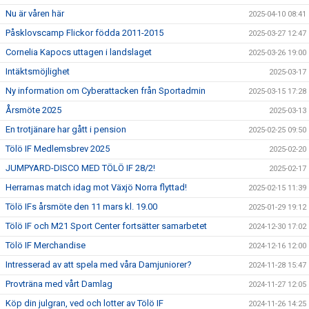
Nu är våren här
2025-04-10 08:41
Påsklovscamp Flickor födda 2011-2015
2025-03-27 12:47
Cornelia Kapocs uttagen i landslaget
2025-03-26 19:00
Intäktsmöjlighet
2025-03-17
Ny information om Cyberattacken från Sportadmin
2025-03-15 17:28
Årsmöte 2025
2025-03-13
En trotjänare har gått i pension
2025-02-25 09:50
Tölö IF Medlemsbrev 2025
2025-02-20
JUMPYARD-DISCO MED TÖLÖ IF 28/2!
2025-02-17
Herrarnas match idag mot Växjö Norra flyttad!
2025-02-15 11:39
Tölö IFs årsmöte den 11 mars kl. 19.00
2025-01-29 19:12
Tölö IF och M21 Sport Center fortsätter samarbetet
2024-12-30 17:02
Tölö IF Merchandise
2024-12-16 12:00
Intresserad av att spela med våra Damjuniorer?
2024-11-28 15:47
Provträna med vårt Damlag
2024-11-27 12:05
Köp din julgran, ved och lotter av Tölö IF
2024-11-26 14:25