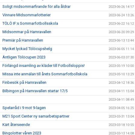
Soligt midsommarfirande för alla åldrar
2023-06-26 14:17
Vinnare Midsommarlotterier
2023-06-24 13:26
TÖLÖ IF:s Sommarfotbollsskola
2023-06-22 16:12
Midsommar på Hamravallen
2023-06-20 09:29
Premiär på Hamravallen
2023-06-13 13:44
Mycket lyckad Tölöcupshelg
2023-06-05 11:14
Äntligen Tölöcupen 2023
2023-06-03 07:30
Förlängd insamling av kläder till Fotbollsloppis!
2023-05-19 10:00
Missa inte anmälan till årets Sommarfotbollskola
2023-05-10 13:29
Finbesök på Hamravallen
2023-04-12 18:36
Bilbingon på Hamravallen startar 17/5
2023-04-11 15:04
2023-04-11 08:49
Spelarråd i 9 mot 9-lagen
2023-04-05 16:25
M21 Sport Center ny samarbetspartner
2023-03-31 13:04
Kärt återseende
2023-03-18 10:55
Bingolotter våren 2023
2023-03-13 14:08