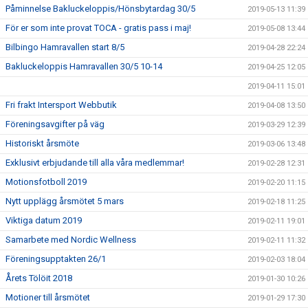
Påminnelse Bakluckeloppis/Hönsbytardag 30/5
2019-05-13 11:39
För er som inte provat TOCA - gratis pass i maj!
2019-05-08 13:44
Bilbingo Hamravallen start 8/5
2019-04-28 22:24
Bakluckeloppis Hamravallen 30/5 10-14
2019-04-25 12:05
2019-04-11 15:01
Fri frakt Intersport Webbutik
2019-04-08 13:50
Föreningsavgifter på väg
2019-03-29 12:39
Historiskt årsmöte
2019-03-06 13:48
Exklusivt erbjudande till alla våra medlemmar!
2019-02-28 12:31
Motionsfotboll 2019
2019-02-20 11:15
Nytt upplägg årsmötet 5 mars
2019-02-18 11:25
Viktiga datum 2019
2019-02-11 19:01
Samarbete med Nordic Wellness
2019-02-11 11:32
Föreningsupptakten 26/1
2019-02-03 18:04
Årets Tölöit 2018
2019-01-30 10:26
Motioner till årsmötet
2019-01-29 17:30