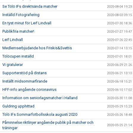
Se Tölö IFs direktsända matcher
2020-08-04 19:23
Inställd Fotografering
2020-08-03 09:15
En tyst minut för Leif Lindvall
2020-07-30 18:36
Publikfria matcher!
2020-07-27 19:47
Leif Lindvall
2020-07-26 22:45
Medlemserbjudande hos Friskis&Svettis
2020-07-14 13:15
Tölöcupen inställd
2020-07-01 18:01
Vi gratulerar
2020-06-29 21:26
Supporterstöd på distans
2020-06-21 13:10
Inställt midsommarfirande
2020-06-18 15:21
HFF-info angående coronavirus
2020-06-10 17:02
Information om seniorlagsmatcher i Halland
2020-05-30 11:08
Guldring upphittad
2020-05-29 15:23
Tölö IFs Sommarfotbollsskola augusti 2020
2020-05-26 18:48
Påminnelse riktlinjer angående publik på matcher och
2020-05-25 21:14
träningar