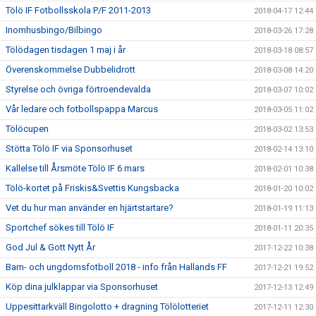
Tölö IF Fotbollsskola P/F 2011-2013
2018-04-17 12:44
Inomhusbingo/Bilbingo
2018-03-26 17:28
Tölödagen tisdagen 1 maj i år
2018-03-18 08:57
Överenskommelse Dubbelidrott
2018-03-08 14:20
Styrelse och övriga förtroendevalda
2018-03-07 10:02
Vår ledare och fotbollspappa Marcus
2018-03-05 11:02
Tölöcupen
2018-03-02 13:53
Stötta Tölö IF via Sponsorhuset
2018-02-14 13:10
Kallelse till Årsmöte Tölö IF 6 mars
2018-02-01 10:38
Tölö-kortet på Friskis&Svettis Kungsbacka
2018-01-20 10:02
Vet du hur man använder en hjärtstartare?
2018-01-19 11:13
Sportchef sökes till Tölö IF
2018-01-11 20:35
God Jul & Gott Nytt År
2017-12-22 10:38
Barn- och ungdomsfotboll 2018 - info från Hallands FF
2017-12-21 19:52
Köp dina julklappar via Sponsorhuset
2017-12-13 12:49
Uppesittarkväll Bingolotto + dragning Tölölotteriet
2017-12-11 12:30