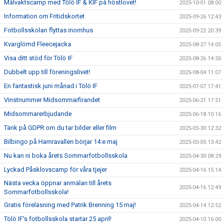
Målvaktscamp med Tölö IF & KIF på höstlovet!
2025-10-01 08:00
Information om Fritidskortet
2025-09-26 12:43
Fotbollsskolan flyttas inomhus
2025-09-22 20:39
Kvarglömd Fleecejacka
2025-08-27 14:05
Visa ditt stöd för Tölö IF
2025-08-26 14:50
Dubbelt upp till föreningslivet!
2025-08-04 11:07
En fantastisk juni månad i Tölö IF
2025-07-07 17:41
Vinstnummer Midsommarfirandet
2025-06-21 17:51
Midsommarerbjudande
2025-06-18 10:16
Tänk på GDPR om du tar bilder eller film
2025-05-30 12:32
Bilbingo på Hamravallen börjar 14:e maj
2025-05-05 13:42
Nu kan ni boka årets Sommarfotbollsskola
2025-04-30 08:29
Lyckad Påsklovscamp för våra tjejer
2025-04-16 15:14
Nästa vecka öppnar anmälan till årets
2025-04-16 12:49
Sommarfotbollsskola!
Gratis föreläsning med Patrik Brenning 15 maj!
2025-04-14 12:52
Tölö IF's fotbollsskola startar 25 april!
2025-04-10 16:00