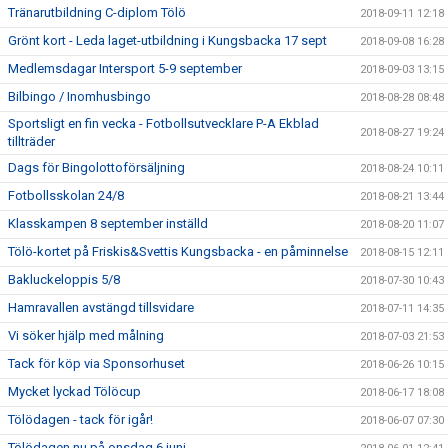
Tränarutbildning C-diplom Tölö
2018-09-11 12:18
Grönt kort - Leda laget-utbildning i Kungsbacka 17 sept
2018-09-08 16:28
Medlemsdagar Intersport 5-9 september
2018-09-03 13:15
Bilbingo / Inomhusbingo
2018-08-28 08:48
Sportsligt en fin vecka - Fotbollsutvecklare P-A Ekblad
2018-08-27 19:24
tillträder
Dags för Bingolottoförsäljning
2018-08-24 10:11
Fotbollsskolan 24/8
2018-08-21 13:44
Klasskampen 8 september inställd
2018-08-20 11:07
Tölö-kortet på Friskis&Svettis Kungsbacka - en påminnelse
2018-08-15 12:11
Bakluckeloppis 5/8
2018-07-30 10:43
Hamravallen avstängd tillsvidare
2018-07-11 14:35
Vi söker hjälp med målning
2018-07-03 21:53
Tack för köp via Sponsorhuset
2018-06-26 10:15
Mycket lyckad Tölöcup
2018-06-17 18:08
Tölödagen - tack för igår!
2018-06-07 07:30
Tölödagen nu på onsdag 6 juni