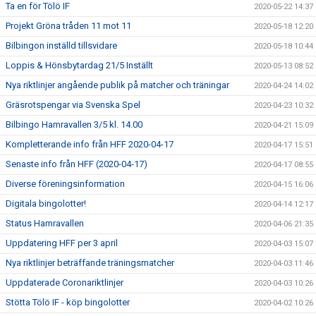
Ta en för Tölö IF
2020-05-22 14:37
Projekt Gröna tråden 11 mot 11
2020-05-18 12:20
Bilbingon inställd tillsvidare
2020-05-18 10:44
Loppis & Hönsbytardag 21/5 Inställt
2020-05-13 08:52
Nya riktlinjer angående publik på matcher och träningar
2020-04-24 14:02
Gräsrotspengar via Svenska Spel
2020-04-23 10:32
Bilbingo Hamravallen 3/5 kl. 14.00
2020-04-21 15:09
Kompletterande info från HFF 2020-04-17
2020-04-17 15:51
Senaste info från HFF (2020-04-17)
2020-04-17 08:55
Diverse föreningsinformation
2020-04-15 16:06
Digitala bingolotter!
2020-04-14 12:17
Status Hamravallen
2020-04-06 21:35
Uppdatering HFF per 3 april
2020-04-03 15:07
Nya riktlinjer beträffande träningsmatcher
2020-04-03 11:46
Uppdaterade Coronariktlinjer
2020-04-03 10:26
Stötta Tölö IF - köp bingolotter
2020-04-02 10:26