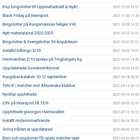
Köp bingolotter till Uppesittarkväll & Nyår!
2021-12-09 14:07
Black Friday på Intersport
2021-11-25 17:28
Bingolotter på Kungsmässan helgen V43
2021-10-28 14:22
Nytt materialavtal 2022-2025
2021-10-15 16:01
Bingolotter & Sverigelotter 30-årsjubileum
2021-10-07 07:51
Inställd bilbingo 3/10
2021-10-02 19:01
Herrmatchen 2/10 spelas på Tingbergets kg
2021-10-01 14:36
Uppdaterade Covidrestriktioner
2021-09-30 14:03
Kungsbackaleken 10-12 september
2021-09-18 20:35
Tölö IF i matcher mot Allsvenska klubbar
2021-09-14 20:13
Nycklar upphittade
2021-09-10 15:40
25% på Intersport till 13/9
2021-09-09 22:47
Upphittade glasögon Hamravallen
2021-07-12 16:10
Inställt midsommarfirande
2021-06-16 20:47
Gröna tråden är uppdaterad
2021-04-30 15:09
Barn och ungdomar får spela matcher igen
2021-04-30 08:10