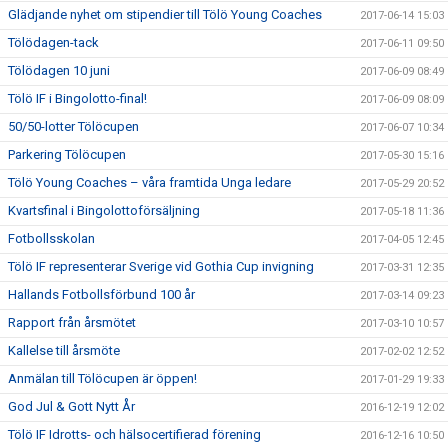
Glädjande nyhet om stipendier till Tölö Young Coaches
2017-06-14 15:03
Tölödagen-tack
2017-06-11 09:50
Tölödagen 10 juni
2017-06-09 08:49
Tölö IF i Bingolotto-final!
2017-06-09 08:09
50/50-lotter Tölöcupen
2017-06-07 10:34
Parkering Tölöcupen
2017-05-30 15:16
Tölö Young Coaches – våra framtida Unga ledare
2017-05-29 20:52
Kvartsfinal i Bingolottoförsäljning
2017-05-18 11:36
Fotbollsskolan
2017-04-05 12:45
Tölö IF representerar Sverige vid Gothia Cup invigning
2017-03-31 12:35
Hallands Fotbollsförbund 100 år
2017-03-14 09:23
Rapport från årsmötet
2017-03-10 10:57
Kallelse till årsmöte
2017-02-02 12:52
Anmälan till Tölöcupen är öppen!
2017-01-29 19:33
God Jul & Gott Nytt År
2016-12-19 12:02
Tölö IF Idrotts- och hälsocertifierad förening
2016-12-16 10:50