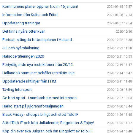
Kommunens planer öppnar fr.o.m 16 januari!
2021-01-15 17:37
Information från Kultur och Fritid
2021-01-08 17:13
Uppdatering träningar
2021-01-07 12:54
Det finns nyårslotter kvar!
2020-12-30
Fortsatt stängda fotbollsplaner i Halland
2020-12-22 14:38
Jul och nyårshälsning
2020-12-22 11:38
Hälsocertifieringen 2020
2020-12-21 10:33
Förtydligande nya restriktioner från 20/12
2020-12-19 16:47
Hallands kommuner behåller restriktiv linje
2020-12-14 16:47
Uppdaterade riktlinjer från FHM
2020-12-11 11:48
Tävling Intersport
2020-12-08 15:59
Ge bort sport - i sambarbete med Intersport
2020-12-07 13:03
Härlig start på julgransförsäljningen!
2020-11-30 18:44
Black Friday - shoppa billigt och stöd Tölö IF
2020-11-26 13:45
Stöd Tölö IF och köp Julkalender, Bingolotter & Enjoy!
2020-11-25 14:17
Köp din svenska Julgran och din Bingolott av Tölö IF!
2020-11-24 16:48