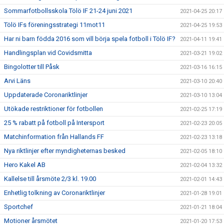
Sommarfotbollsskola Tölö IF 21-24 juni 2021
2021-04-25 20:17
Tölö IFs föreningsstrategi 11mot11
2021-04-25 19:53
Har ni barn födda 2016 som vill börja spela fotboll i Tölö IF?
2021-04-11 19:41
Handlingsplan vid Covidsmitta
2021-03-21 19:02
Bingolotter till Påsk
2021-03-16 16:15
Arvi Läns
2021-03-10 20:40
Uppdaterade Coronariktlinjer
2021-03-10 13:04
Utökade restriktioner för fotbollen
2021-02-25 17:19
25 % rabatt på fotboll på Intersport
2021-02-23 20:05
Matchinformation från Hallands FF
2021-02-23 13:18
Nya riktlinjer efter myndigheternas besked
2021-02-05 18:10
Hero Kakel AB
2021-02-04 13:32
Kallelse till årsmöte 2/3 kl. 19.00
2021-02-01 14:43
Enhetlig tolkning av Coronariktlinjer
2021-01-28 19:01
Sportchef
2021-01-21 18:04
Motioner årsmötet
2021-01-20 17:53