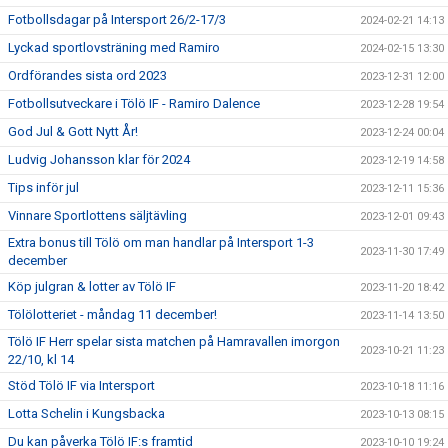
Fotbollsdagar på Intersport 26/2-17/3
2024-02-21 14:13
Lyckad sportlovsträning med Ramiro
2024-02-15 13:30
Ordförandes sista ord 2023
2023-12-31 12:00
Fotbollsutveckare i Tölö IF - Ramiro Dalence
2023-12-28 19:54
God Jul & Gott Nytt År!
2023-12-24 00:04
Ludvig Johansson klar för 2024
2023-12-19 14:58
Tips inför jul
2023-12-11 15:36
Vinnare Sportlottens säljtävling
2023-12-01 09:43
Extra bonus till Tölö om man handlar på Intersport 1-3
2023-11-30 17:49
december
Köp julgran & lotter av Tölö IF
2023-11-20 18:42
Tölölotteriet - måndag 11 december!
2023-11-14 13:50
Tölö IF Herr spelar sista matchen på Hamravallen imorgon
2023-10-21 11:23
22/10, kl 14
Stöd Tölö IF via Intersport
2023-10-18 11:16
Lotta Schelin i Kungsbacka
2023-10-13 08:15
Du kan påverka Tölö IF:s framtid
2023-10-10 19:24