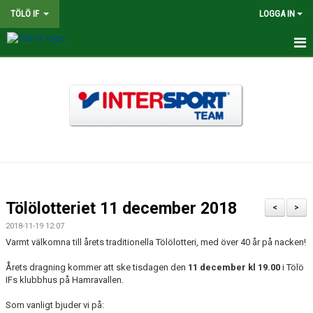
TÖLÖ IF
LOGGA IN
HEM
NYHETER
OM KLUBBEN
BINGOLOTTER
INTERSPORT KLUBBSHOP TÖLÖ IF
Tölölotteriet 11 december 2018
<
>
MATCHER
2018-11-19 12:07
Varmt välkomna till årets traditionella Tölölotteri, med över 40 år på nacken!
KALENDER
Årets dragning kommer att ske tisdagen den
11 december kl 19.00
i Tölö
IFs klubbhus på Hamravallen.
LEDARE
Som vanligt bjuder vi på: