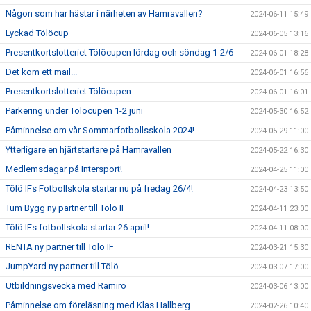
Någon som har hästar i närheten av Hamravallen?
2024-06-11 15:49
Lyckad Tölöcup
2024-06-05 13:16
Presentkortslotteriet Tölöcupen lördag och söndag 1-2/6
2024-06-01 18:28
Det kom ett mail...
2024-06-01 16:56
Presentkortslotteriet Tölöcupen
2024-06-01 16:01
Parkering under Tölöcupen 1-2 juni
2024-05-30 16:52
Påminnelse om vår Sommarfotbollsskola 2024!
2024-05-29 11:00
Ytterligare en hjärtstartare på Hamravallen
2024-05-22 16:30
Medlemsdagar på Intersport!
2024-04-25 11:00
Tölö IFs Fotbollskola startar nu på fredag 26/4!
2024-04-23 13:50
Tum Bygg ny partner till Tölö IF
2024-04-11 23:00
Tölö IFs fotbollskola startar 26 april!
2024-04-11 08:00
RENTA ny partner till Tölö IF
2024-03-21 15:30
JumpYard ny partner till Tölö
2024-03-07 17:00
Utbildningsvecka med Ramiro
2024-03-06 13:00
Påminnelse om föreläsning med Klas Hallberg
2024-02-26 10:40