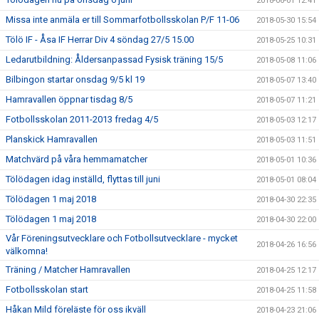
2018-06-01 12:41
Missa inte anmäla er till Sommarfotbollsskolan P/F 11-06
2018-05-30 15:54
Tölö IF - Åsa IF Herrar Div 4 söndag 27/5 15.00
2018-05-25 10:31
Ledarutbildning: Åldersanpassad Fysisk träning 15/5
2018-05-08 11:06
Bilbingon startar onsdag 9/5 kl 19
2018-05-07 13:40
Hamravallen öppnar tisdag 8/5
2018-05-07 11:21
Fotbollsskolan 2011-2013 fredag 4/5
2018-05-03 12:17
Planskick Hamravallen
2018-05-03 11:51
Matchvärd på våra hemmamatcher
2018-05-01 10:36
Tölödagen idag inställd, flyttas till juni
2018-05-01 08:04
Tölödagen 1 maj 2018
2018-04-30 22:35
Tölödagen 1 maj 2018
2018-04-30 22:00
Vår Föreningsutvecklare och Fotbollsutvecklare - mycket
2018-04-26 16:56
välkomna!
Träning / Matcher Hamravallen
2018-04-25 12:17
Fotbollsskolan start
2018-04-25 11:58
Håkan Mild föreläste för oss ikväll
2018-04-23 21:06