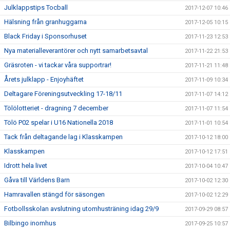
Julklappstips Tocball
2017-12-07 10:46
Hälsning från granhuggarna
2017-12-05 10:15
Black Friday i Sponsorhuset
2017-11-23 12:53
Nya materialleverantörer och nytt samarbetsavtal
2017-11-22 21:53
Gräsroten - vi tackar våra supportrar!
2017-11-21 11:48
Årets julklapp - Enjoyhäftet
2017-11-09 10:34
Deltagare Föreningsutveckling 17-18/11
2017-11-07 14:12
Tölölotteriet - dragning 7 december
2017-11-07 11:54
Tölö P02 spelar i U16 Nationella 2018
2017-11-01 10:54
Tack från deltagande lag i Klasskampen
2017-10-12 18:00
Klasskampen
2017-10-12 17:51
Idrott hela livet
2017-10-04 10:47
Gåva till Världens Barn
2017-10-02 12:30
Hamravallen stängd för säsongen
2017-10-02 12:29
Fotbollsskolan avslutning utomhusträning idag 29/9
2017-09-29 08:57
Bilbingo inomhus
2017-09-25 10:57