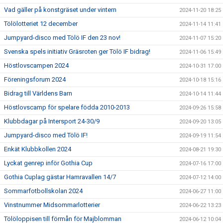
Vad gäller på konstgräset under vintern
2024-11-20 18:25
Tölölotteriet 12 december
2024-11-14 11:41
Jumpyard-disco med Tölö IF den 23 nov!
2024-11-07 15:20
Svenska spels initiativ Gräsroten ger Tölö IF bidrag!
2024-11-06 15:49
Höstlovscampen 2024
2024-10-31 17:00
Föreningsforum 2024
2024-10-18 15:16
Bidrag till Världens Barn
2024-10-14 11:44
Höstlovscamp för spelare födda 2010-2013
2024-09-26 15:58
Klubbdagar på Intersport 24-30/9
2024-09-20 13:05
Jumpyard-disco med Tölö IF!
2024-09-19 11:54
Enkät Klubbkollen 2024
2024-08-21 19:30
Lyckat genrep inför Gothia Cup
2024-07-16 17:00
Gothia Cuplag gästar Hamravallen 14/7
2024-07-12 14:00
Sommarfotbollskolan 2024
2024-06-27 11:00
Vinstnummer Midsommarlotterier
2024-06-22 13:23
Tölöloppisen till förmån för Majblomman
2024-06-12 10:04