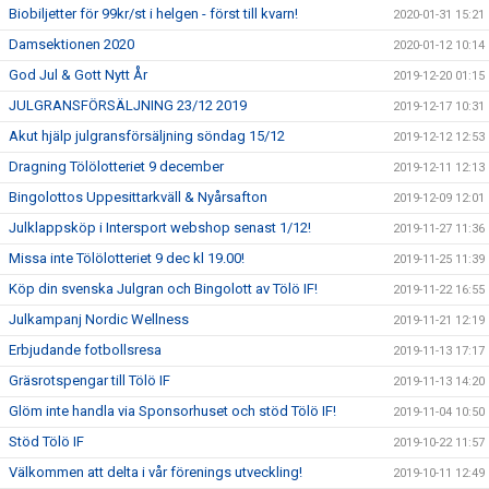
Biobiljetter för 99kr/st i helgen - först till kvarn!
2020-01-31 15:21
Damsektionen 2020
2020-01-12 10:14
God Jul & Gott Nytt År
2019-12-20 01:15
JULGRANSFÖRSÄLJNING 23/12 2019
2019-12-17 10:31
Akut hjälp julgransförsäljning söndag 15/12
2019-12-12 12:53
Dragning Tölölotteriet 9 december
2019-12-11 12:13
Bingolottos Uppesittarkväll & Nyårsafton
2019-12-09 12:01
Julklappsköp i Intersport webshop senast 1/12!
2019-11-27 11:36
Missa inte Tölölotteriet 9 dec kl 19.00!
2019-11-25 11:39
Köp din svenska Julgran och Bingolott av Tölö IF!
2019-11-22 16:55
Julkampanj Nordic Wellness
2019-11-21 12:19
Erbjudande fotbollsresa
2019-11-13 17:17
Gräsrotspengar till Tölö IF
2019-11-13 14:20
Glöm inte handla via Sponsorhuset och stöd Tölö IF!
2019-11-04 10:50
Stöd Tölö IF
2019-10-22 11:57
Välkommen att delta i vår förenings utveckling!
2019-10-11 12:49