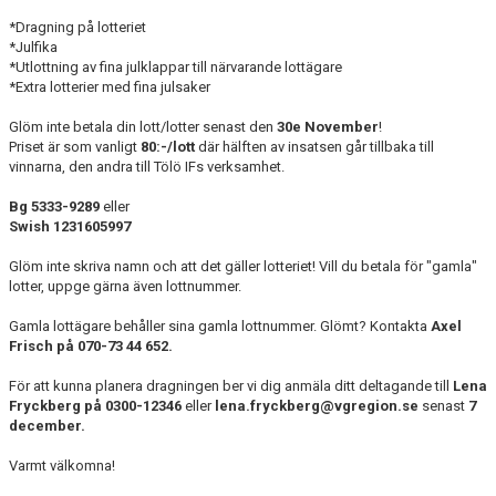
FÖRENINGSINFO
*Dragning på lotteriet
*Julfika
TÖLÖFONDEN
*Utlottning av fina julklappar till närvarande lottägare
*Extra lotterier med fina julsaker
KIOSKEN
Glöm inte betala din lott/lotter senast den
30e November
!
EVENEMANG
Priset är som vanligt
80:-/lott
där hälften av insatsen går tillbaka till
vinnarna, den andra till Tölö IFs verksamhet.
FOTBOLLSSKOLAN P/F 2020 & 2021
Bg 5333-9289
eller
Swish 1231605997
SPONSORER / SAMARBETSPARTNER
Glöm inte skriva namn och att det gäller lotteriet! Vill du betala för "gamla"
lotter, uppge gärna även lottnummer.
ÖVRIGT
Gamla lottägare behåller sina gamla lottnummer. Glömt? Kontakta
Axel
DOKUMENT
Frisch på 070-73 44 652.
För att kunna planera dragningen ber vi dig anmäla ditt deltagande till
Lena
TÖLÖ IF MERCHANDISE SHOP
Fryckberg på 0300-12346
eller
lena.fryckberg@vgregion.se
senast
7
december.
Varmt välkomna!