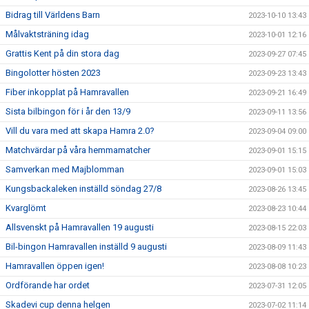
Bidrag till Världens Barn
2023-10-10 13:43
Målvaktsträning idag
2023-10-01 12:16
Grattis Kent på din stora dag
2023-09-27 07:45
Bingolotter hösten 2023
2023-09-23 13:43
Fiber inkopplat på Hamravallen
2023-09-21 16:49
Sista bilbingon för i år den 13/9
2023-09-11 13:56
Vill du vara med att skapa Hamra 2.0?
2023-09-04 09:00
Matchvärdar på våra hemmamatcher
2023-09-01 15:15
Samverkan med Majblomman
2023-09-01 15:03
Kungsbackaleken inställd söndag 27/8
2023-08-26 13:45
Kvarglömt
2023-08-23 10:44
Allsvenskt på Hamravallen 19 augusti
2023-08-15 22:03
Bil-bingon Hamravallen inställd 9 augusti
2023-08-09 11:43
Hamravallen öppen igen!
2023-08-08 10:23
Ordförande har ordet
2023-07-31 12:05
Skadevi cup denna helgen
2023-07-02 11:14