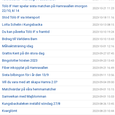
Tölö IF Herr spelar sista matchen på Hamravallen imorgon
2023-10-21 11:23
22/10, kl 14
Stöd Tölö IF via Intersport
2023-10-18 11:16
Lotta Schelin i Kungsbacka
2023-10-13 08:15
Du kan påverka Tölö IF:s framtid
2023-10-10 19:24
Bidrag till Världens Barn
2023-10-10 13:43
Målvaktsträning idag
2023-10-01 12:16
Grattis Kent på din stora dag
2023-09-27 07:45
Bingolotter hösten 2023
2023-09-23 13:43
Fiber inkopplat på Hamravallen
2023-09-21 16:49
Sista bilbingon för i år den 13/9
2023-09-11 13:56
Vill du vara med att skapa Hamra 2.0?
2023-09-04 09:00
Matchvärdar på våra hemmamatcher
2023-09-01 15:15
Samverkan med Majblomman
2023-09-01 15:03
Kungsbackaleken inställd söndag 27/8
2023-08-26 13:45
Kvarglömt
2023-08-23 10:44