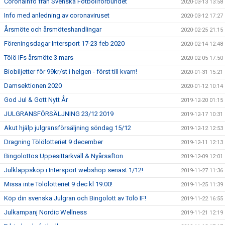
Coronainfo från Svenska Fotbollförbundet
2020-03-13 13:58
Info med anledning av coronaviruset
2020-03-12 17:27
Årsmöte och årsmöteshandlingar
2020-02-25 21:15
Föreningsdagar Intersport 17-23 feb 2020
2020-02-14 12:48
Tölö IFs årsmöte 3 mars
2020-02-05 17:50
Biobiljetter för 99kr/st i helgen - först till kvarn!
2020-01-31 15:21
Damsektionen 2020
2020-01-12 10:14
God Jul & Gott Nytt År
2019-12-20 01:15
JULGRANSFÖRSÄLJNING 23/12 2019
2019-12-17 10:31
Akut hjälp julgransförsäljning söndag 15/12
2019-12-12 12:53
Dragning Tölölotteriet 9 december
2019-12-11 12:13
Bingolottos Uppesittarkväll & Nyårsafton
2019-12-09 12:01
Julklappsköp i Intersport webshop senast 1/12!
2019-11-27 11:36
Missa inte Tölölotteriet 9 dec kl 19.00!
2019-11-25 11:39
Köp din svenska Julgran och Bingolott av Tölö IF!
2019-11-22 16:55
Julkampanj Nordic Wellness
2019-11-21 12:19