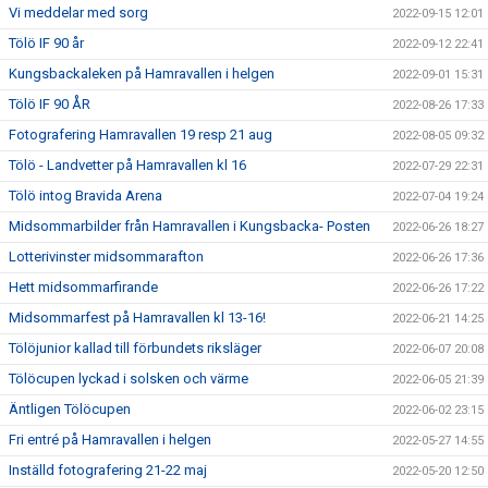
Vi meddelar med sorg
2022-09-15 12:01
Tölö IF 90 år
2022-09-12 22:41
Kungsbackaleken på Hamravallen i helgen
2022-09-01 15:31
Tölö IF 90 ÅR
2022-08-26 17:33
Fotografering Hamravallen 19 resp 21 aug
2022-08-05 09:32
Tölö - Landvetter på Hamravallen kl 16
2022-07-29 22:31
Tölö intog Bravida Arena
2022-07-04 19:24
Midsommarbilder från Hamravallen i Kungsbacka- Posten
2022-06-26 18:27
Lotterivinster midsommarafton
2022-06-26 17:36
Hett midsommarfirande
2022-06-26 17:22
Midsommarfest på Hamravallen kl 13-16!
2022-06-21 14:25
Tölöjunior kallad till förbundets riksläger
2022-06-07 20:08
Tölöcupen lyckad i solsken och värme
2022-06-05 21:39
Äntligen Tölöcupen
2022-06-02 23:15
Fri entré på Hamravallen i helgen
2022-05-27 14:55
Inställd fotografering 21-22 maj
2022-05-20 12:50