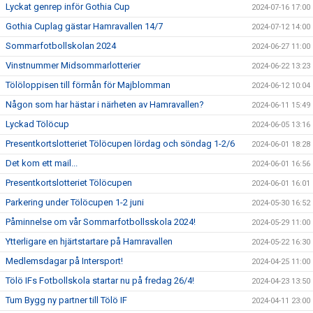
Lyckat genrep inför Gothia Cup
2024-07-16 17:00
Gothia Cuplag gästar Hamravallen 14/7
2024-07-12 14:00
Sommarfotbollskolan 2024
2024-06-27 11:00
Vinstnummer Midsommarlotterier
2024-06-22 13:23
Tölöloppisen till förmån för Majblomman
2024-06-12 10:04
Någon som har hästar i närheten av Hamravallen?
2024-06-11 15:49
Lyckad Tölöcup
2024-06-05 13:16
Presentkortslotteriet Tölöcupen lördag och söndag 1-2/6
2024-06-01 18:28
Det kom ett mail...
2024-06-01 16:56
Presentkortslotteriet Tölöcupen
2024-06-01 16:01
Parkering under Tölöcupen 1-2 juni
2024-05-30 16:52
Påminnelse om vår Sommarfotbollsskola 2024!
2024-05-29 11:00
Ytterligare en hjärtstartare på Hamravallen
2024-05-22 16:30
Medlemsdagar på Intersport!
2024-04-25 11:00
Tölö IFs Fotbollskola startar nu på fredag 26/4!
2024-04-23 13:50
Tum Bygg ny partner till Tölö IF
2024-04-11 23:00