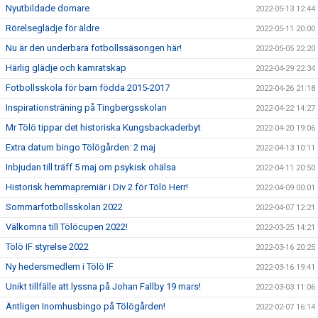
Nyutbildade domare
2022-05-13 12:44
Rörelseglädje för äldre
2022-05-11 20:00
Nu är den underbara fotbollssäsongen här!
2022-05-05 22:20
Härlig glädje och kamratskap
2022-04-29 22:34
Fotbollsskola för barn födda 2015-2017
2022-04-26 21:18
Inspirationsträning på Tingbergsskolan
2022-04-22 14:27
Mr Tölö tippar det historiska Kungsbackaderbyt
2022-04-20 19:06
Extra datum bingo Tölögården: 2 maj
2022-04-13 10:11
Inbjudan till träff 5 maj om psykisk ohälsa
2022-04-11 20:50
Historisk hemmapremiär i Div 2 för Tölö Herr!
2022-04-09 00:01
Sommarfotbollsskolan 2022
2022-04-07 12:21
Välkomna till Tölöcupen 2022!
2022-03-25 14:21
Tölö IF styrelse 2022
2022-03-16 20:25
Ny hedersmedlem i Tölö IF
2022-03-16 19:41
Unikt tillfälle att lyssna på Johan Fallby 19 mars!
2022-03-03 11:06
Äntligen Inomhusbingo på Tölögården!
2022-02-07 16:14