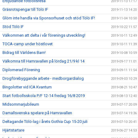
Erbjudande fotbollsresa
2019-11-13 17:17
Gräsrotspengar till Tölö IF
2019-11-13 14:20
Glöm inte handla via Sponsorhuset och stöd Tölö IF!
2019-11-04 10:50
Stöd Tölö IF
2019-10-22 11:57
Välkommen att delta i vår förenings utveckling!
2019-10-11 12:49
TOCA-camp under höstlovet
2019-10-11 11:39
Bidrag till Världens Barn!
2019-10-08 10:59
Välkomna till Hamravallen på lördag 21/9 kl 14
2019-09-17 11:01
Diplomerad Förening
2019-09-11 11:54
Drogförebyggande arbete - medborgardialog
2019-09-03 10:29
Bingolotter vid ICA Kvantum
2019-08-21 10:47
Start fotbollsskola P/F 12-14 fredag 16/8 2019
2019-08-13 12:40
Midsommarjubileum
2019-07-17 20:09
Damallsvenska spelare på Hamravallen
2019-07-14 19:36
Deltagande Tölö-lag i årets Gothia Cup 15-20 juli
2019-07-10 20:41
Hjärtstartare
2019-06-27 14:53