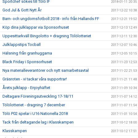
Sportchef sökes till Tölö IF
2018-01-11 20:35
God Jul & Gott Nytt År
2017-12-22 10:38
Barn- och ungdomsfotboll 2018 - info från Hallands FF
2017-12-21 19:52
Köp dina julklappar via Sponsorhuset
2017-12-13 12:49
Uppesittarkväll Bingolotto + dragning Tölölotteriet
2017-12-11 12:30
Julklappstips Tocball
2017-12-07 10:46
Hälsning från granhuggarna
2017-12-05 10:15
Black Friday i Sponsorhuset
2017-11-23 12:53
Nya materialleverantörer och nytt samarbetsavtal
2017-11-22 21:53
Gräsroten - vi tackar våra supportrar!
2017-11-21 11:48
Årets julklapp - Enjoyhäftet
2017-11-09 10:34
Deltagare Föreningsutveckling 17-18/11
2017-11-07 14:12
Tölölotteriet - dragning 7 december
2017-11-07 11:54
Tölö P02 spelar i U16 Nationella 2018
2017-11-01 10:54
Tack från deltagande lag i Klasskampen
2017-10-12 18:00
Klasskampen
2017-10-12 17:51