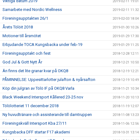
Viktiga datum 2019
2019-02-11 19:01
Samarbete med Nordic Wellness
2019-02-11 11:32
Föreningsupptakten 26/1
2019-02-03 18:04
Årets Tölöit 2018
2019-01-30 10:26
Motioner till årsmötet
2019-01-29 17:30
Erbjudande TOCA Kungsbacka under feb-19
2019-01-29 11:25
Föreningsupptakt och fest
2018-12-28 12:11
God Jul & Gott Nytt År
2018-12-21 10:50
Än finns det lite granar kvar på OKQ8
2018-12-19 12:21
PÅMINNELSE: Uppesittarlotter julafton & nyårsafton
2018-12-19 10:49
Köp din julgran av Tölö IF på OKQ8 Varla
2018-11-21 10:34
Black Weekend Intersport Kållered 23-25 nov
2018-11-20 10:13
Tölölotteriet 11 december 2018
2018-11-19 12:07
Ny huvudtränare och assisterande till damtruppen
2018-11-08 13:23
Föreningskväll Intersport Kba 27/11
2018-11-06 12:56
Kungsbacka DFF startar F17 akademi
2018-10-31 13:14