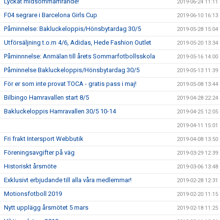
Lyckat midsommarfirande!
2019-06-24 11:11
F04 segrare i Barcelona Girls Cup
2019-06-10 16:13
Påminnelse: Bakluckeloppis/Hönsbytardag 30/5
2019-05-28 15:04
Utförsäljning t.o.m 4/6, Adidas, Hede Fashion Outlet
2019-05-20 13:34
Påminnnelse: Anmälan till årets Sommarfotbollsskola
2019-05-16 14:00
Påminnelse Bakluckeloppis/Hönsbytardag 30/5
2019-05-13 11:39
För er som inte provat TOCA - gratis pass i maj!
2019-05-08 13:44
Bilbingo Hamravallen start 8/5
2019-04-28 22:24
Bakluckeloppis Hamravallen 30/5 10-14
2019-04-25 12:05
2019-04-11 15:01
Fri frakt Intersport Webbutik
2019-04-08 13:50
Föreningsavgifter på väg
2019-03-29 12:39
Historiskt årsmöte
2019-03-06 13:48
Exklusivt erbjudande till alla våra medlemmar!
2019-02-28 12:31
Motionsfotboll 2019
2019-02-20 11:15
Nytt upplägg årsmötet 5 mars
2019-02-18 11:25