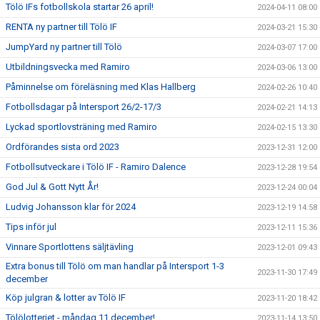
Tölö IFs fotbollskola startar 26 april!
2024-04-11 08:00
RENTA ny partner till Tölö IF
2024-03-21 15:30
JumpYard ny partner till Tölö
2024-03-07 17:00
Utbildningsvecka med Ramiro
2024-03-06 13:00
Påminnelse om föreläsning med Klas Hallberg
2024-02-26 10:40
Fotbollsdagar på Intersport 26/2-17/3
2024-02-21 14:13
Lyckad sportlovsträning med Ramiro
2024-02-15 13:30
Ordförandes sista ord 2023
2023-12-31 12:00
Fotbollsutveckare i Tölö IF - Ramiro Dalence
2023-12-28 19:54
God Jul & Gott Nytt År!
2023-12-24 00:04
Ludvig Johansson klar för 2024
2023-12-19 14:58
Tips inför jul
2023-12-11 15:36
Vinnare Sportlottens säljtävling
2023-12-01 09:43
Extra bonus till Tölö om man handlar på Intersport 1-3
2023-11-30 17:49
december
Köp julgran & lotter av Tölö IF
2023-11-20 18:42
Tölölotteriet - måndag 11 december!
2023-11-14 13:50