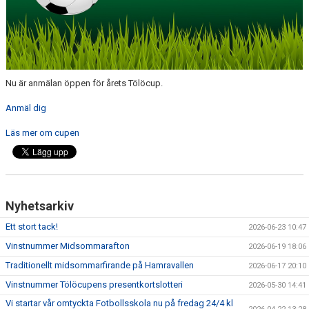
FÖRENINGSINFO
TÖLÖFONDEN
KIOSKEN
Nu är anmälan öppen för årets Tölöcup.
EVENEMANG
Anmäl dig
FOTBOLLSSKOLAN P/F 2020 & 2021
Läs mer om cupen
SPONSORER / SAMARBETSPARTNER
ÖVRIGT
Nyhetsarkiv
DOKUMENT
Ett stort tack!
2026-06-23 10:47
TÖLÖ IF MERCHANDISE SHOP
Vinstnummer Midsommarafton
2026-06-19 18:06
Traditionellt midsommarfirande på Hamravallen
2026-06-17 20:10
Vinstnummer Tölöcupens presentkortslotteri
2026-05-30 14:41
Vi startar vår omtyckta Fotbollsskola nu på fredag 24/4 kl