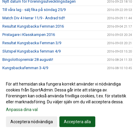
Nytt datum för Föreningsutvecklingsdagen
2016-09-23 18:10
Till våra lag - sälj fika på söndag 25/9
2016-09-22 09:53
Match Div 4 Herrar 11/9 - Ändrad tid!!
2016-09-09 11:44
Resultat Kungsbacka Femman 2016
2016-09-04 21:17
Pristagare i Klasskampen 2016
2016-09-03 20:24
Resultat Kungsbacka Femman 3/9
2016-09-03 20:21
Slutspel Kungsbacka femman 4/9
2016-09-03 15:20
Bingolottopremiär 28 augusti!
2016-08-24 11:33
Kungsbackafemman 3-4/9
2016-08-10 10:45
Fotbollsskolan
2016-08-10 10:41
För att hemsidan ska fungera korrekt använder vi nödvändiga
Trevlig sommar önskar Tölö IF
2016-06-28 14:06
cookies från SportAdmin. Dessa går inte att stänga av.
Lyckat midsommarfirande på Hamravallen
2016-06-27 13:28
Föreningen kan också använda frivilliga cookies, t.ex. för statistik
Parkeringsproblem Tölöcupen
2016-06-05 14:31
eller marknadsföring. Du väljer själv om du vill acceptera dessa.
Tölö IF i semifinal i bingolottsförsäljning
Anpassa dina val
2016-05-25 10:22
Handla på Sponsorhuset - både du och Tölö IF tjänar på
2016-05-03 07:50
Acceptera nödvändiga
Acceptera alla
det!
F19 match på Hamravallen nu på måndag 2/5 kl. 19.00
2016-04-29 17:28