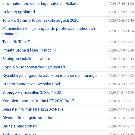
Information om seniorlagsmatcher i Halland
2020-05-30 11:08
Guldring upphittad
2020-05-29 15:23
Tölö IFs Sommarfotbollsskola augusti 2020
2020-05-26 18:48
Påminnelse riktlinjer angående publik på matcher och
2020-05-25 21:14
träningar
Ta en för Tölö IF
2020-05-22 14:37
Projekt Gröna tråden 11 mot 11
2020-05-18 12:20
Bilbingon inställd tillsvidare
2020-05-18 10:44
Loppis & Hönsbytardag 21/5 Inställt
2020-05-13 08:52
Nya riktlinjer angående publik på matcher och träningar
2020-04-24 14:02
Gräsrotspengar via Svenska Spel
2020-04-23 10:32
Bilbingo Hamravallen 3/5 kl. 14.00
2020-04-21 15:09
Kompletterande info från HFF 2020-04-17
2020-04-17 15:51
Senaste info från HFF (2020-04-17)
2020-04-17 08:55
Diverse föreningsinformation
2020-04-15 16:06
Digitala bingolotter!
2020-04-14 12:17
Status Hamravallen
2020-04-06 21:35