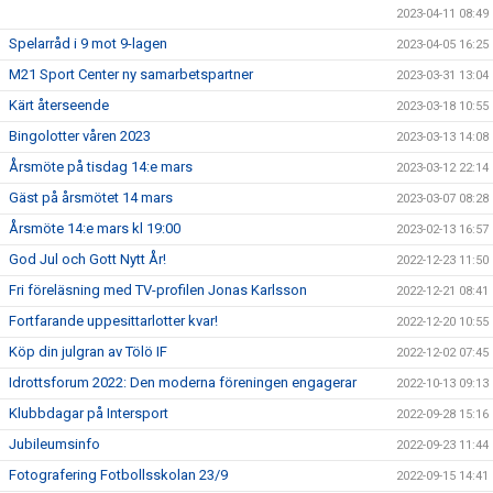
2023-04-11 08:49
Spelarråd i 9 mot 9-lagen
2023-04-05 16:25
M21 Sport Center ny samarbetspartner
2023-03-31 13:04
Kärt återseende
2023-03-18 10:55
Bingolotter våren 2023
2023-03-13 14:08
Årsmöte på tisdag 14:e mars
2023-03-12 22:14
Gäst på årsmötet 14 mars
2023-03-07 08:28
Årsmöte 14:e mars kl 19:00
2023-02-13 16:57
God Jul och Gott Nytt År!
2022-12-23 11:50
Fri föreläsning med TV-profilen Jonas Karlsson
2022-12-21 08:41
Fortfarande uppesittarlotter kvar!
2022-12-20 10:55
Köp din julgran av Tölö IF
2022-12-02 07:45
Idrottsforum 2022: Den moderna föreningen engagerar
2022-10-13 09:13
Klubbdagar på Intersport
2022-09-28 15:16
Jubileumsinfo
2022-09-23 11:44
Fotografering Fotbollsskolan 23/9
2022-09-15 14:41