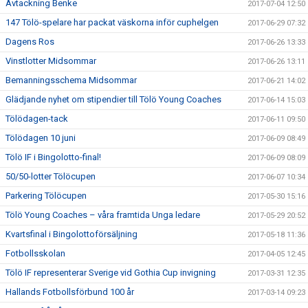
Avtackning Benke
2017-07-04 12:50
147 Tölö-spelare har packat väskorna inför cuphelgen
2017-06-29 07:32
Dagens Ros
2017-06-26 13:33
Vinstlotter Midsommar
2017-06-26 13:11
Bemanningsschema Midsommar
2017-06-21 14:02
Glädjande nyhet om stipendier till Tölö Young Coaches
2017-06-14 15:03
Tölödagen-tack
2017-06-11 09:50
Tölödagen 10 juni
2017-06-09 08:49
Tölö IF i Bingolotto-final!
2017-06-09 08:09
50/50-lotter Tölöcupen
2017-06-07 10:34
Parkering Tölöcupen
2017-05-30 15:16
Tölö Young Coaches – våra framtida Unga ledare
2017-05-29 20:52
Kvartsfinal i Bingolottoförsäljning
2017-05-18 11:36
Fotbollsskolan
2017-04-05 12:45
Tölö IF representerar Sverige vid Gothia Cup invigning
2017-03-31 12:35
Hallands Fotbollsförbund 100 år
2017-03-14 09:23