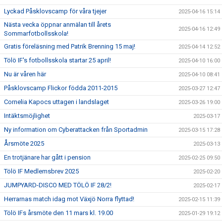
Lyckad Påsklovscamp för våra tjejer
2025-04-16 15:14
Nästa vecka öppnar anmälan till årets
2025-04-16 12:49
Sommarfotbollsskola!
Gratis föreläsning med Patrik Brenning 15 maj!
2025-04-14 12:52
Tölö IF's fotbollsskola startar 25 april!
2025-04-10 16:00
Nu är våren här
2025-04-10 08:41
Påsklovscamp Flickor födda 2011-2015
2025-03-27 12:47
Cornelia Kapocs uttagen i landslaget
2025-03-26 19:00
Intäktsmöjlighet
2025-03-17
Ny information om Cyberattacken från Sportadmin
2025-03-15 17:28
Årsmöte 2025
2025-03-13
En trotjänare har gått i pension
2025-02-25 09:50
Tölö IF Medlemsbrev 2025
2025-02-20
JUMPYARD-DISCO MED TÖLÖ IF 28/2!
2025-02-17
Herrarnas match idag mot Växjö Norra flyttad!
2025-02-15 11:39
Tölö IFs årsmöte den 11 mars kl. 19.00
2025-01-29 19:12