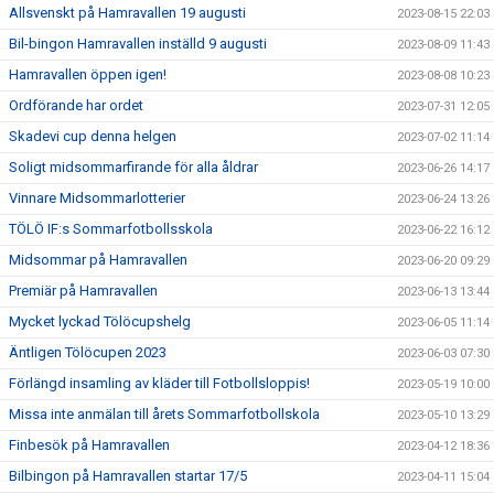
Allsvenskt på Hamravallen 19 augusti
2023-08-15 22:03
Bil-bingon Hamravallen inställd 9 augusti
2023-08-09 11:43
Hamravallen öppen igen!
2023-08-08 10:23
Ordförande har ordet
2023-07-31 12:05
Skadevi cup denna helgen
2023-07-02 11:14
Soligt midsommarfirande för alla åldrar
2023-06-26 14:17
Vinnare Midsommarlotterier
2023-06-24 13:26
TÖLÖ IF:s Sommarfotbollsskola
2023-06-22 16:12
Midsommar på Hamravallen
2023-06-20 09:29
Premiär på Hamravallen
2023-06-13 13:44
Mycket lyckad Tölöcupshelg
2023-06-05 11:14
Äntligen Tölöcupen 2023
2023-06-03 07:30
Förlängd insamling av kläder till Fotbollsloppis!
2023-05-19 10:00
Missa inte anmälan till årets Sommarfotbollskola
2023-05-10 13:29
Finbesök på Hamravallen
2023-04-12 18:36
Bilbingon på Hamravallen startar 17/5
2023-04-11 15:04