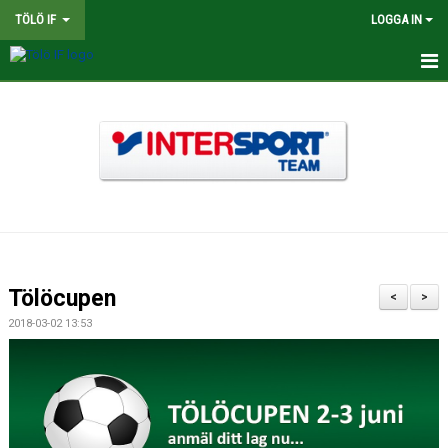
TÖLÖ IF
LOGGA IN
HEM
NYHETER
OM KLUBBEN
BINGOLOTTER
INTERSPORT KLUBBSHOP TÖLÖ IF
Tölöcupen
<
>
MATCHER
2018-03-02 13:53
KALENDER
LEDARE