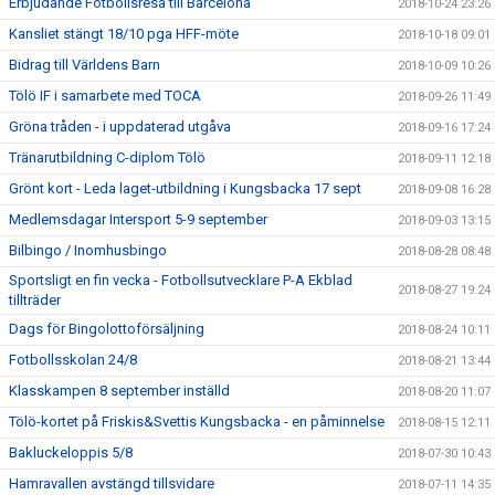
Erbjudande Fotbollsresa till Barcelona
2018-10-24 23:26
Kansliet stängt 18/10 pga HFF-möte
2018-10-18 09:01
Bidrag till Världens Barn
2018-10-09 10:26
Tölö IF i samarbete med TOCA
2018-09-26 11:49
Gröna tråden - i uppdaterad utgåva
2018-09-16 17:24
Tränarutbildning C-diplom Tölö
2018-09-11 12:18
Grönt kort - Leda laget-utbildning i Kungsbacka 17 sept
2018-09-08 16:28
Medlemsdagar Intersport 5-9 september
2018-09-03 13:15
Bilbingo / Inomhusbingo
2018-08-28 08:48
Sportsligt en fin vecka - Fotbollsutvecklare P-A Ekblad
2018-08-27 19:24
tillträder
Dags för Bingolottoförsäljning
2018-08-24 10:11
Fotbollsskolan 24/8
2018-08-21 13:44
Klasskampen 8 september inställd
2018-08-20 11:07
Tölö-kortet på Friskis&Svettis Kungsbacka - en påminnelse
2018-08-15 12:11
Bakluckeloppis 5/8
2018-07-30 10:43
Hamravallen avstängd tillsvidare
2018-07-11 14:35