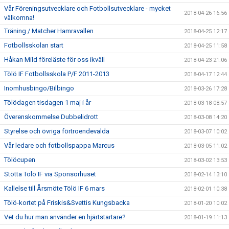
Vår Föreningsutvecklare och Fotbollsutvecklare - mycket
2018-04-26 16:56
välkomna!
Träning / Matcher Hamravallen
2018-04-25 12:17
Fotbollsskolan start
2018-04-25 11:58
Håkan Mild föreläste för oss ikväll
2018-04-23 21:06
Tölö IF Fotbollsskola P/F 2011-2013
2018-04-17 12:44
Inomhusbingo/Bilbingo
2018-03-26 17:28
Tölödagen tisdagen 1 maj i år
2018-03-18 08:57
Överenskommelse Dubbelidrott
2018-03-08 14:20
Styrelse och övriga förtroendevalda
2018-03-07 10:02
Vår ledare och fotbollspappa Marcus
2018-03-05 11:02
Tölöcupen
2018-03-02 13:53
Stötta Tölö IF via Sponsorhuset
2018-02-14 13:10
Kallelse till Årsmöte Tölö IF 6 mars
2018-02-01 10:38
Tölö-kortet på Friskis&Svettis Kungsbacka
2018-01-20 10:02
Vet du hur man använder en hjärtstartare?
2018-01-19 11:13