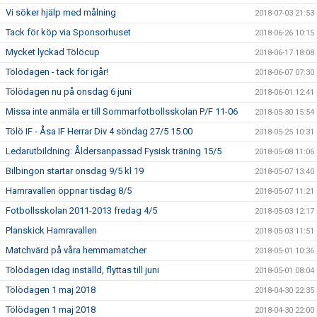
Vi söker hjälp med målning
2018-07-03 21:53
Tack för köp via Sponsorhuset
2018-06-26 10:15
Mycket lyckad Tölöcup
2018-06-17 18:08
Tölödagen - tack för igår!
2018-06-07 07:30
Tölödagen nu på onsdag 6 juni
2018-06-01 12:41
Missa inte anmäla er till Sommarfotbollsskolan P/F 11-06
2018-05-30 15:54
Tölö IF - Åsa IF Herrar Div 4 söndag 27/5 15.00
2018-05-25 10:31
Ledarutbildning: Åldersanpassad Fysisk träning 15/5
2018-05-08 11:06
Bilbingon startar onsdag 9/5 kl 19
2018-05-07 13:40
Hamravallen öppnar tisdag 8/5
2018-05-07 11:21
Fotbollsskolan 2011-2013 fredag 4/5
2018-05-03 12:17
Planskick Hamravallen
2018-05-03 11:51
Matchvärd på våra hemmamatcher
2018-05-01 10:36
Tölödagen idag inställd, flyttas till juni
2018-05-01 08:04
Tölödagen 1 maj 2018
2018-04-30 22:35
Tölödagen 1 maj 2018
2018-04-30 22:00