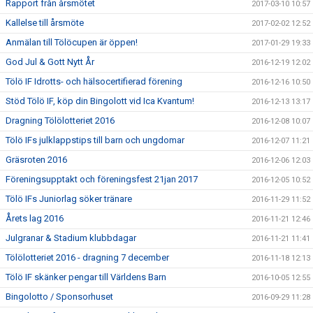
Rapport från årsmötet
2017-03-10 10:57
Kallelse till årsmöte
2017-02-02 12:52
Anmälan till Tölöcupen är öppen!
2017-01-29 19:33
God Jul & Gott Nytt År
2016-12-19 12:02
Tölö IF Idrotts- och hälsocertifierad förening
2016-12-16 10:50
Stöd Tölö IF, köp din Bingolott vid Ica Kvantum!
2016-12-13 13:17
Dragning Tölölotteriet 2016
2016-12-08 10:07
Tölö IFs julklappstips till barn och ungdomar
2016-12-07 11:21
Gräsroten 2016
2016-12-06 12:03
Föreningsupptakt och föreningsfest 21jan 2017
2016-12-05 10:52
Tölö IFs Juniorlag söker tränare
2016-11-29 11:52
Årets lag 2016
2016-11-21 12:46
Julgranar & Stadium klubbdagar
2016-11-21 11:41
Tölölotteriet 2016 - dragning 7 december
2016-11-18 12:13
Tölö IF skänker pengar till Världens Barn
2016-10-05 12:55
Bingolotto / Sponsorhuset
2016-09-29 11:28