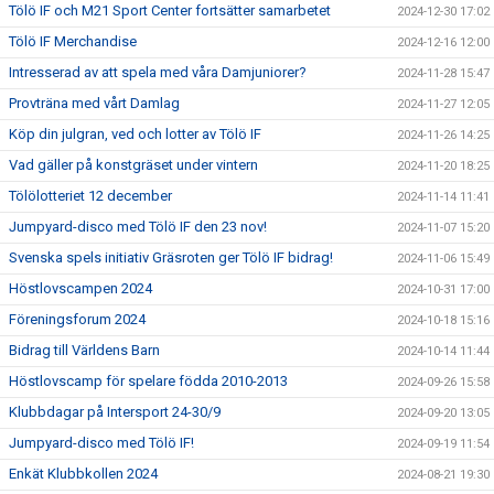
Tölö IF och M21 Sport Center fortsätter samarbetet
2024-12-30 17:02
Tölö IF Merchandise
2024-12-16 12:00
Intresserad av att spela med våra Damjuniorer?
2024-11-28 15:47
Provträna med vårt Damlag
2024-11-27 12:05
Köp din julgran, ved och lotter av Tölö IF
2024-11-26 14:25
Vad gäller på konstgräset under vintern
2024-11-20 18:25
Tölölotteriet 12 december
2024-11-14 11:41
Jumpyard-disco med Tölö IF den 23 nov!
2024-11-07 15:20
Svenska spels initiativ Gräsroten ger Tölö IF bidrag!
2024-11-06 15:49
Höstlovscampen 2024
2024-10-31 17:00
Föreningsforum 2024
2024-10-18 15:16
Bidrag till Världens Barn
2024-10-14 11:44
Höstlovscamp för spelare födda 2010-2013
2024-09-26 15:58
Klubbdagar på Intersport 24-30/9
2024-09-20 13:05
Jumpyard-disco med Tölö IF!
2024-09-19 11:54
Enkät Klubbkollen 2024
2024-08-21 19:30