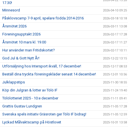
2026-04-22 13:28
17.30!
Minnesord
2026-04-10 09:25
Påsklovscamp 7-9 april, spelare födda 2014-2016
2026-03-18 10:18
Årsmötet 2026
2026-03-11 13:08
Föreningsupptakt 2026
2026-02-17 17:28
Årsmötet 10 mars kl. 19.00
2026-02-17 11:27
Hur använder man Fritidskortet?
2026-02-17 10:11
God Jul & Gott Nytt År!
2025-12-22 13:15
Utförsäljning hos Intersport ikväll, 17 december!
2025-12-17 08:53
Beställ dina tryckta föreningskläder senast 14 december!
2025-12-01 10:56
Julklappstips
2025-11-30 18:55
Köp din Julgran & lotter av Tölö IF
2025-11-24 19:40
Tölölotteriet 2025 - 10:e december
2025-11-11 09:41
Grattis Gustav Lundgren
2025-11-05 17:28
Svenska spels initiativ Gräsroten ger Tölö IF bidrag!
2025-11-05 12:59
Lyckad Målvaktscamp på Höstlovet
2025-10-31 13:58