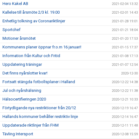
Hero Kakel AB
2021-02-04 13:32
Kallelse till årsmöte 2/3 kl. 19.00
2021-02-01 14:43
Enhetlig tolkning av Coronariktlinjer
2021-01-28 19:01
Sportchef
2021-01-21 18:04
Motioner årsmötet
2021-01-20 17:53
Kommunens planer öppnar fr.o.m 16 januari!
2021-01-15 17:37
Information från Kultur och Fritid
2021-01-08 17:13
Uppdatering träningar
2021-01-07 12:54
Det finns nyårslotter kvar!
2020-12-30
Fortsatt stängda fotbollsplaner i Halland
2020-12-22 14:38
Jul och nyårshälsning
2020-12-22 11:38
Hälsocertifieringen 2020
2020-12-21 10:33
Förtydligande nya restriktioner från 20/12
2020-12-19 16:47
Hallands kommuner behåller restriktiv linje
2020-12-14 16:47
Uppdaterade riktlinjer från FHM
2020-12-11 11:48
Tävling Intersport
2020-12-08 15:59