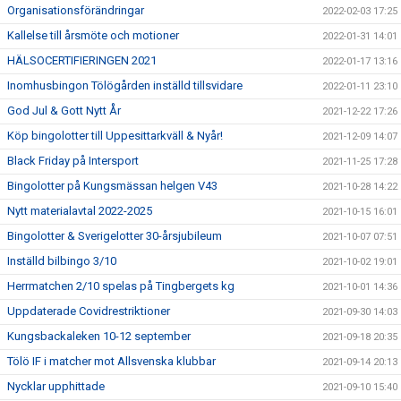
Organisationsförändringar
2022-02-03 17:25
Kallelse till årsmöte och motioner
2022-01-31 14:01
HÄLSOCERTIFIERINGEN 2021
2022-01-17 13:16
Inomhusbingon Tölögården inställd tillsvidare
2022-01-11 23:10
God Jul & Gott Nytt År
2021-12-22 17:26
Köp bingolotter till Uppesittarkväll & Nyår!
2021-12-09 14:07
Black Friday på Intersport
2021-11-25 17:28
Bingolotter på Kungsmässan helgen V43
2021-10-28 14:22
Nytt materialavtal 2022-2025
2021-10-15 16:01
Bingolotter & Sverigelotter 30-årsjubileum
2021-10-07 07:51
Inställd bilbingo 3/10
2021-10-02 19:01
Herrmatchen 2/10 spelas på Tingbergets kg
2021-10-01 14:36
Uppdaterade Covidrestriktioner
2021-09-30 14:03
Kungsbackaleken 10-12 september
2021-09-18 20:35
Tölö IF i matcher mot Allsvenska klubbar
2021-09-14 20:13
Nycklar upphittade
2021-09-10 15:40