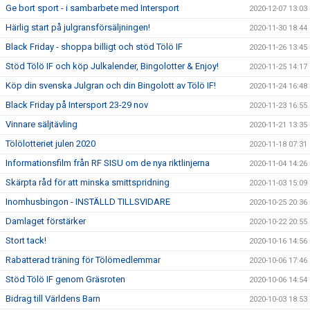
Ge bort sport - i sambarbete med Intersport
2020-12-07 13:03
Härlig start på julgransförsäljningen!
2020-11-30 18:44
Black Friday - shoppa billigt och stöd Tölö IF
2020-11-26 13:45
Stöd Tölö IF och köp Julkalender, Bingolotter & Enjoy!
2020-11-25 14:17
Köp din svenska Julgran och din Bingolott av Tölö IF!
2020-11-24 16:48
Black Friday på Intersport 23-29 nov
2020-11-23 16:55
Vinnare säljtävling
2020-11-21 13:35
Tölölotteriet julen 2020
2020-11-18 07:31
Informationsfilm från RF SISU om de nya riktlinjerna
2020-11-04 14:26
Skärpta råd för att minska smittspridning
2020-11-03 15:09
Inomhusbingon - INSTÄLLD TILLSVIDARE
2020-10-25 20:36
Damlaget förstärker
2020-10-22 20:55
Stort tack!
2020-10-16 14:56
Rabatterad träning för Tölömedlemmar
2020-10-06 17:46
Stöd Tölö IF genom Gräsroten
2020-10-06 14:54
Bidrag till Världens Barn
2020-10-03 18:53