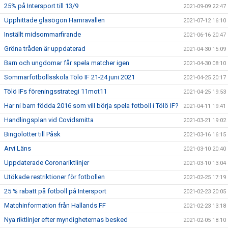
25% på Intersport till 13/9
2021-09-09 22:47
Upphittade glasögon Hamravallen
2021-07-12 16:10
Inställt midsommarfirande
2021-06-16 20:47
Gröna tråden är uppdaterad
2021-04-30 15:09
Barn och ungdomar får spela matcher igen
2021-04-30 08:10
Sommarfotbollsskola Tölö IF 21-24 juni 2021
2021-04-25 20:17
Tölö IFs föreningsstrategi 11mot11
2021-04-25 19:53
Har ni barn födda 2016 som vill börja spela fotboll i Tölö IF?
2021-04-11 19:41
Handlingsplan vid Covidsmitta
2021-03-21 19:02
Bingolotter till Påsk
2021-03-16 16:15
Arvi Läns
2021-03-10 20:40
Uppdaterade Coronariktlinjer
2021-03-10 13:04
Utökade restriktioner för fotbollen
2021-02-25 17:19
25 % rabatt på fotboll på Intersport
2021-02-23 20:05
Matchinformation från Hallands FF
2021-02-23 13:18
Nya riktlinjer efter myndigheternas besked
2021-02-05 18:10