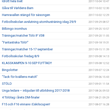
Idrott hela livet
2017-10-04 10:47
Gåva till Världens Barn
2017-10-02 12:30
Hamravallen stängd för säsongen
2017-10-02 12:29
Fotbollsskolan avslutning utomhusträning idag 29/9
2017-09-29 08:57
Bilbingo inomhus
2017-09-25 10:57
Träningar/matcher Tölö IF V38
2017-09-20 11:05
”Fantastiska Tölö!”
2017-09-18 19:31
Träningar/matcher 15-17 september
2017-09-15 11:39
Fotbollsskolan fredag 8/9
2017-09-08 14:13
KLASSKAMPEN 9-10 SEP FLYTTAD!!
2017-09-08 12:52
Bingolotter
2017-09-07 12:24
"Tack för kvällens match"
2017-09-06 15:43
STÖLD
2017-09-01 11:54
Unga ledare – inbjudan till utbildning 2017-2018
2017-08-26 09:53
4 Tölölag i årets DM-finaler
2017-08-21 09:29
F15 och F16 vinnare i Eskilscupen!
2017-08-07 16:28