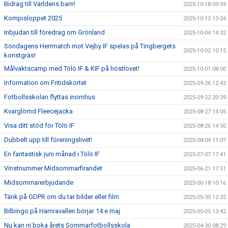
Bidrag till Världens barn!
2025-10-18 09:59
Kompisloppet 2025
2025-10-13 13:04
Inbjudan till föredrag om Grönland
2025-10-04 14:32
Söndagens Herrmatch mot Vejby IF spelas på Tingbergets
2025-10-02 10:15
konstgräs!
Målvaktscamp med Tölö IF & KIF på höstlovet!
2025-10-01 08:00
Information om Fritidskortet
2025-09-26 12:43
Fotbollsskolan flyttas inomhus
2025-09-22 20:39
Kvarglömd Fleecejacka
2025-08-27 14:05
Visa ditt stöd för Tölö IF
2025-08-26 14:50
Dubbelt upp till föreningslivet!
2025-08-04 11:07
En fantastisk juni månad i Tölö IF
2025-07-07 17:41
Vinstnummer Midsommarfirandet
2025-06-21 17:51
Midsommarerbjudande
2025-06-18 10:16
Tänk på GDPR om du tar bilder eller film
2025-05-30 12:32
Bilbingo på Hamravallen börjar 14:e maj
2025-05-05 13:42
Nu kan ni boka årets Sommarfotbollsskola
2025-04-30 08:29