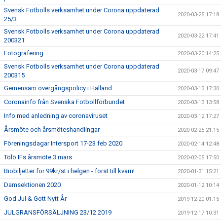
Svensk Fotbolls verksamhet under Corona uppdaterad
2020-03-25 17:18
25/3
Svensk Fotbolls verksamhet under Corona uppdaterad
2020-03-22 17:41
200321
Fotografering
2020-03-20 14:25
Svensk Fotbolls verksamhet under Corona uppdaterad
2020-03-17 09:47
200315
Gemensam övergångspolicy i Halland
2020-03-13 17:30
Coronainfo från Svenska Fotbollförbundet
2020-03-13 13:58
Info med anledning av coronaviruset
2020-03-12 17:27
Årsmöte och årsmöteshandlingar
2020-02-25 21:15
Föreningsdagar Intersport 17-23 feb 2020
2020-02-14 12:48
Tölö IFs årsmöte 3 mars
2020-02-05 17:50
Biobiljetter för 99kr/st i helgen - först till kvarn!
2020-01-31 15:21
Damsektionen 2020
2020-01-12 10:14
God Jul & Gott Nytt År
2019-12-20 01:15
JULGRANSFÖRSÄLJNING 23/12 2019
2019-12-17 10:31