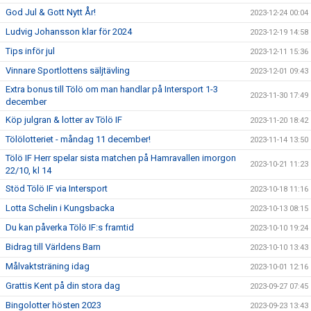
God Jul & Gott Nytt År!
2023-12-24 00:04
Ludvig Johansson klar för 2024
2023-12-19 14:58
Tips inför jul
2023-12-11 15:36
Vinnare Sportlottens säljtävling
2023-12-01 09:43
Extra bonus till Tölö om man handlar på Intersport 1-3
2023-11-30 17:49
december
Köp julgran & lotter av Tölö IF
2023-11-20 18:42
Tölölotteriet - måndag 11 december!
2023-11-14 13:50
Tölö IF Herr spelar sista matchen på Hamravallen imorgon
2023-10-21 11:23
22/10, kl 14
Stöd Tölö IF via Intersport
2023-10-18 11:16
Lotta Schelin i Kungsbacka
2023-10-13 08:15
Du kan påverka Tölö IF:s framtid
2023-10-10 19:24
Bidrag till Världens Barn
2023-10-10 13:43
Målvaktsträning idag
2023-10-01 12:16
Grattis Kent på din stora dag
2023-09-27 07:45
Bingolotter hösten 2023
2023-09-23 13:43