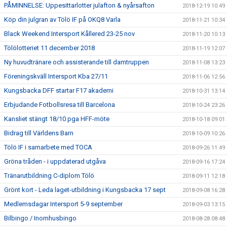
PÅMINNELSE: Uppesittarlotter julafton & nyårsafton
2018-12-19 10:49
Köp din julgran av Tölö IF på OKQ8 Varla
2018-11-21 10:34
Black Weekend Intersport Kållered 23-25 nov
2018-11-20 10:13
Tölölotteriet 11 december 2018
2018-11-19 12:07
Ny huvudtränare och assisterande till damtruppen
2018-11-08 13:23
Föreningskväll Intersport Kba 27/11
2018-11-06 12:56
Kungsbacka DFF startar F17 akademi
2018-10-31 13:14
Erbjudande Fotbollsresa till Barcelona
2018-10-24 23:26
Kansliet stängt 18/10 pga HFF-möte
2018-10-18 09:01
Bidrag till Världens Barn
2018-10-09 10:26
Tölö IF i samarbete med TOCA
2018-09-26 11:49
Gröna tråden - i uppdaterad utgåva
2018-09-16 17:24
Tränarutbildning C-diplom Tölö
2018-09-11 12:18
Grönt kort - Leda laget-utbildning i Kungsbacka 17 sept
2018-09-08 16:28
Medlemsdagar Intersport 5-9 september
2018-09-03 13:15
Bilbingo / Inomhusbingo
2018-08-28 08:48