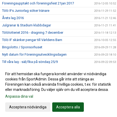
Föreningsupptakt och föreningsfest 21jan 2017
2016-12-05 10:52
Tölö IFs Juniorlag söker tränare
2016-11-29 11:52
Årets lag 2016
2016-11-21 12:46
Julgranar & Stadium klubbdagar
2016-11-21 11:41
Tölölotteriet 2016 - dragning 7 december
2016-11-18 12:13
Tölö IF skänker pengar till Världens Barn
2016-10-05 12:55
Bingolotto / Sponsorhuset
2016-09-29 11:28
Nytt datum för Föreningsutvecklingsdagen
2016-09-23 18:10
Till våra lag - sälj fika på söndag 25/9
2016-09-22 09:53
Match Div 4 Herrar 11/9 - Ändrad tid!!
2016-09-09 11:44
För att hemsidan ska fungera korrekt använder vi nödvändiga
Resultat Kungsbacka Femman 2016
2016-09-04 21:17
cookies från SportAdmin. Dessa går inte att stänga av.
Pristagare i Klasskampen 2016
Föreningen kan också använda frivilliga cookies, t.ex. för statistik
2016-09-03 20:24
eller marknadsföring. Du väljer själv om du vill acceptera dessa.
Resultat Kungsbacka Femman 3/9
2016-09-03 20:21
Anpassa dina val
Slutspel Kungsbacka femman 4/9
2016-09-03 15:20
Bingolottopremiär 28 augusti!
2016-08-24 11:33
Acceptera nödvändiga
Acceptera alla
Kungsbackafemman 3-4/9
2016-08-10 10:45