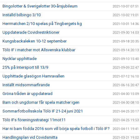
Bingolotter & Sverigelotter 30-årsjubileum
2021-10-07 07:51
Inställd bilbingo 3/10
2021-10-02 19:01
Herrmatchen 2/10 spelas på Tingbergets kg
2021-10-01 14:36
Uppdaterade Covidrestriktioner
2021-09-30 14:03
Kungsbackaleken 10-12 september
2021-09-18 20:35
Tölö IF i matcher mot Allsvenska klubbar
2021-09-14 20:13
Nycklar upphittade
2021-09-10 15:40
25% på Intersport till 13/9
2021-09-09 22:47
Upphittade glasögon Hamravallen
2021-07-12 16:10
Inställt midsommarfirande
2021-06-16 20:47
Gröna tråden är uppdaterad
2021-04-30 15:09
Barn och ungdomar får spela matcher igen
2021-04-30 08:10
Sommarfotbollsskola Tölö IF 21-24 juni 2021
2021-04-25 20:17
Tölö IFs föreningsstrategi 11mot11
2021-04-25 19:53
Har ni barn födda 2016 som vill börja spela fotboll i Tölö IF?
2021-04-11 19:41
Handlingsplan vid Covidsmitta
2021-03-21 19:02