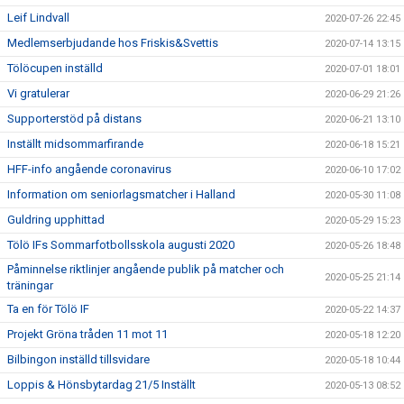
Leif Lindvall
2020-07-26 22:45
Medlemserbjudande hos Friskis&Svettis
2020-07-14 13:15
Tölöcupen inställd
2020-07-01 18:01
Vi gratulerar
2020-06-29 21:26
Supporterstöd på distans
2020-06-21 13:10
Inställt midsommarfirande
2020-06-18 15:21
HFF-info angående coronavirus
2020-06-10 17:02
Information om seniorlagsmatcher i Halland
2020-05-30 11:08
Guldring upphittad
2020-05-29 15:23
Tölö IFs Sommarfotbollsskola augusti 2020
2020-05-26 18:48
Påminnelse riktlinjer angående publik på matcher och
2020-05-25 21:14
träningar
Ta en för Tölö IF
2020-05-22 14:37
Projekt Gröna tråden 11 mot 11
2020-05-18 12:20
Bilbingon inställd tillsvidare
2020-05-18 10:44
Loppis & Hönsbytardag 21/5 Inställt
2020-05-13 08:52