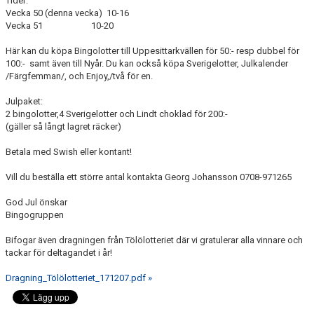
Tider:
FÖRENINGSINFO
Vecka 50 (denna vecka) 10-16
Vecka 51 10-20
TÖLÖFONDEN
Här kan du köpa Bingolotter till Uppesittarkvällen för 50:- resp dubbel för
KIOSKEN
100:- samt även till Nyår. Du kan också köpa Sverigelotter, Julkalender
/Färgfemman/, och Enjoy,/två för en.
EVENEMANG
Julpaket:
2 bingolotter,4 Sverigelotter och Lindt choklad för 200:-
FOTBOLLSSKOLAN P/F 2020 & 2021
(gäller så långt lagret räcker)
Betala med Swish eller kontant!
SPONSORER / SAMARBETSPARTNER
Vill du beställa ett större antal kontakta Georg Johansson 0708-971265
ÖVRIGT
God Jul önskar
Bingogruppen
DOKUMENT
Bifogar även dragningen från Tölölotteriet där vi gratulerar alla vinnare och
TÖLÖ IF MERCHANDISE SHOP
tackar för deltagandet i år!
Dragning_Tölölotteriet_171207.pdf »