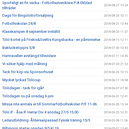
Sportsligt en fin vecka - Fotbollsutvecklare P-A Ekblad
2018-08-27 19:24
tillträder
Dags för Bingolottoförsäljning
2018-08-24 10:11
Fotbollsskolan 24/8
2018-08-21 13:44
Klasskampen 8 september inställd
2018-08-20 11:07
Tölö-kortet på Friskis&Svettis Kungsbacka - en påminnelse
2018-08-15 12:11
Bakluckeloppis 5/8
2018-07-30 10:43
Hamravallen avstängd tillsvidare
2018-07-11 14:35
Vi söker hjälp med målning
2018-07-03 21:53
Tack för köp via Sponsorhuset
2018-06-26 10:15
Mycket lyckad Tölöcup
2018-06-17 18:08
Tölödagen - tack för igår!
2018-06-07 07:30
Tölödagen nu på onsdag 6 juni
2018-06-01 12:41
Missa inte anmäla er till Sommarfotbollsskolan P/F 11-06
2018-05-30 15:54
Tölö IF - Åsa IF Herrar Div 4 söndag 27/5 15.00
2018-05-25 10:31
Ledarutbildning: Åldersanpassad Fysisk träning 15/5
2018-05-08 11:06
Bilbingon startar onsdag 9/5 kl 19
2018-05-07 13:40