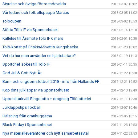
Styrelse och övriga förtroendevalda
2018-03-07 10:02
Vår ledare och fotbollspappa Marcus
2018-03-05 11:02
Tölöcupen
2018-03-02 13:53
Stötta Tölö IF via Sponsorhuset
2018-02-14 13:10
Kallelse till Årsmöte Tölö IF 6 mars
2018-02-01 10:38
Tölö-kortet på Friskis&Svettis Kungsbacka
2018-01-20 10:02
Vet du hur man använder en hjärtstartare?
2018-01-19 11:13
Sportchef sökes till Tölö IF
2018-01-11 20:35
God Jul & Gott Nytt År
2017-12-22 10:38
Barn- och ungdomsfotboll 2018 - info från Hallands FF
2017-12-21 19:52
Köp dina julklappar via Sponsorhuset
2017-12-13 12:49
Uppesittarkväll Bingolotto + dragning Tölölotteriet
2017-12-11 12:30
Julklappstips Tocball
2017-12-07 10:46
Hälsning från granhuggarna
2017-12-05 10:15
Black Friday i Sponsorhuset
2017-11-23 12:53
Nya materialleverantörer och nytt samarbetsavtal
2017-11-22 21:53