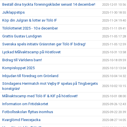
Beställ dina tryckta föreningskläder senast 14 december!
2025-12-01 10:56
Julklappstips
2025-11-30 18:55
Köp din Julgran & lotter av Tölö IF
2025-11-24 19:40
Tölölotteriet 2025 - 10:e december
2025-11-11 09:41
Grattis Gustav Lundgren
2025-11-05 17:28
Svenska spels initiativ Gräsroten ger Tölö IF bidrag!
2025-11-05 12:59
Lyckad Målvaktscamp på Höstlovet
2025-10-31 13:58
Bidrag till Världens barn!
2025-10-18 09:59
Kompisloppet 2025
2025-10-13 13:04
Inbjudan till föredrag om Grönland
2025-10-04 14:32
Söndagens Herrmatch mot Vejby IF spelas på Tingbergets
2025-10-02 10:15
konstgräs!
Målvaktscamp med Tölö IF & KIF på höstlovet!
2025-10-01 08:00
Information om Fritidskortet
2025-09-26 12:43
Fotbollsskolan flyttas inomhus
2025-09-22 20:39
Kvarglömd Fleecejacka
2025-08-27 14:05