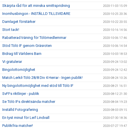
Skärpta råd för att minska smittspridning
2020-11-03 15:09
Inomhusbingon - INSTÄLLD TILLSVIDARE
2020-10-25 20:36
Damlaget förstärker
2020-10-22 20:55
Stort tack!
2020-10-16 14:56
Rabatterad träning för Tölömedlemmar
2020-10-06 17:46
Stöd Tölö IF genom Gräsroten
2020-10-06 14:54
Bidrag till Världens Barn
2020-10-03 18:53
Vi gratulerar
2020-09-24 13:02
Bingolottomöjlighet
2020-09-24 12:42
Match Lerkil-Tölö 28/8 Div 4 Herrar - Ingen publik!
2020-08-24 10:26
Ny bingolottomöjlighet med stöd till Tölö IF
2020-08-21 16:51
SvFFs riktlinjer - publik
2020-08-12 21:30
Se Tölö IFs direktsända matcher
2020-08-04 19:23
Inställd Fotografering
2020-08-03 09:15
En tyst minut för Leif Lindvall
2020-07-30 18:36
Publikfria matcher!
2020-07-27 19:47