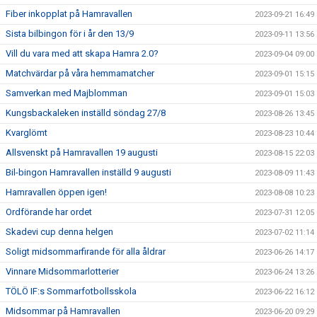
Fiber inkopplat på Hamravallen
2023-09-21 16:49
Sista bilbingon för i år den 13/9
2023-09-11 13:56
Vill du vara med att skapa Hamra 2.0?
2023-09-04 09:00
Matchvärdar på våra hemmamatcher
2023-09-01 15:15
Samverkan med Majblomman
2023-09-01 15:03
Kungsbackaleken inställd söndag 27/8
2023-08-26 13:45
Kvarglömt
2023-08-23 10:44
Allsvenskt på Hamravallen 19 augusti
2023-08-15 22:03
Bil-bingon Hamravallen inställd 9 augusti
2023-08-09 11:43
Hamravallen öppen igen!
2023-08-08 10:23
Ordförande har ordet
2023-07-31 12:05
Skadevi cup denna helgen
2023-07-02 11:14
Soligt midsommarfirande för alla åldrar
2023-06-26 14:17
Vinnare Midsommarlotterier
2023-06-24 13:26
TÖLÖ IF:s Sommarfotbollsskola
2023-06-22 16:12
Midsommar på Hamravallen
2023-06-20 09:29