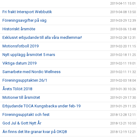
2019-04-11 15:01
Fri frakt Intersport Webbutik
2019-04-08 13:50
Föreningsavgifter på väg
2019-03-29 12:39
Historiskt årsmöte
2019-03-06 13:48
Exklusivt erbjudande till alla våra medlemmar!
2019-02-28 12:31
Motionsfotboll 2019
2019-02-20 11:15
Nytt upplägg årsmötet 5 mars
2019-02-18 11:25
Viktiga datum 2019
2019-02-11 19:01
Samarbete med Nordic Wellness
2019-02-11 11:32
Föreningsupptakten 26/1
2019-02-03 18:04
Årets Tölöit 2018
2019-01-30 10:26
Motioner till årsmötet
2019-01-29 17:30
Erbjudande TOCA Kungsbacka under feb-19
2019-01-29 11:25
Föreningsupptakt och fest
2018-12-28 12:11
God Jul & Gott Nytt År
2018-12-21 10:50
Än finns det lite granar kvar på OKQ8
2018-12-19 12:21