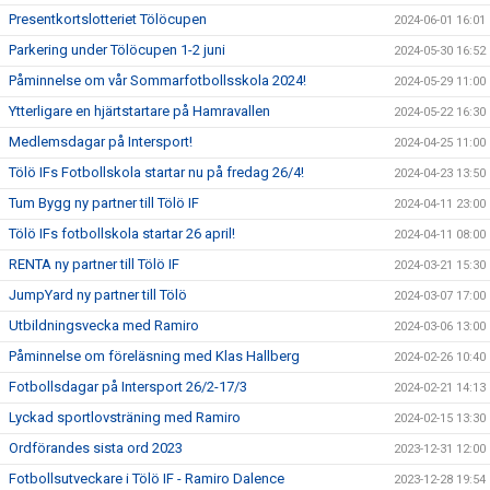
Presentkortslotteriet Tölöcupen
2024-06-01 16:01
Parkering under Tölöcupen 1-2 juni
2024-05-30 16:52
Påminnelse om vår Sommarfotbollsskola 2024!
2024-05-29 11:00
Ytterligare en hjärtstartare på Hamravallen
2024-05-22 16:30
Medlemsdagar på Intersport!
2024-04-25 11:00
Tölö IFs Fotbollskola startar nu på fredag 26/4!
2024-04-23 13:50
Tum Bygg ny partner till Tölö IF
2024-04-11 23:00
Tölö IFs fotbollskola startar 26 april!
2024-04-11 08:00
RENTA ny partner till Tölö IF
2024-03-21 15:30
JumpYard ny partner till Tölö
2024-03-07 17:00
Utbildningsvecka med Ramiro
2024-03-06 13:00
Påminnelse om föreläsning med Klas Hallberg
2024-02-26 10:40
Fotbollsdagar på Intersport 26/2-17/3
2024-02-21 14:13
Lyckad sportlovsträning med Ramiro
2024-02-15 13:30
Ordförandes sista ord 2023
2023-12-31 12:00
Fotbollsutveckare i Tölö IF - Ramiro Dalence
2023-12-28 19:54