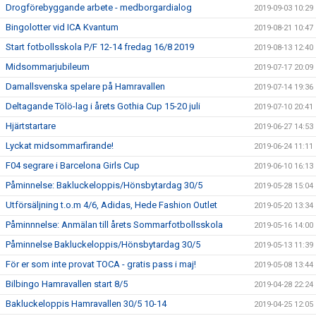
Drogförebyggande arbete - medborgardialog
2019-09-03 10:29
Bingolotter vid ICA Kvantum
2019-08-21 10:47
Start fotbollsskola P/F 12-14 fredag 16/8 2019
2019-08-13 12:40
Midsommarjubileum
2019-07-17 20:09
Damallsvenska spelare på Hamravallen
2019-07-14 19:36
Deltagande Tölö-lag i årets Gothia Cup 15-20 juli
2019-07-10 20:41
Hjärtstartare
2019-06-27 14:53
Lyckat midsommarfirande!
2019-06-24 11:11
F04 segrare i Barcelona Girls Cup
2019-06-10 16:13
Påminnelse: Bakluckeloppis/Hönsbytardag 30/5
2019-05-28 15:04
Utförsäljning t.o.m 4/6, Adidas, Hede Fashion Outlet
2019-05-20 13:34
Påminnnelse: Anmälan till årets Sommarfotbollsskola
2019-05-16 14:00
Påminnelse Bakluckeloppis/Hönsbytardag 30/5
2019-05-13 11:39
För er som inte provat TOCA - gratis pass i maj!
2019-05-08 13:44
Bilbingo Hamravallen start 8/5
2019-04-28 22:24
Bakluckeloppis Hamravallen 30/5 10-14
2019-04-25 12:05