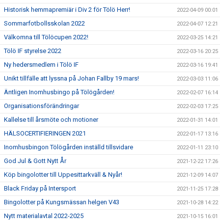
Historisk hemmapremiär i Div 2 för Tölö Herr!
2022-04-09 00:01
Sommarfotbollsskolan 2022
2022-04-07 12:21
Välkomna till Tölöcupen 2022!
2022-03-25 14:21
Tölö IF styrelse 2022
2022-03-16 20:25
Ny hedersmedlem i Tölö IF
2022-03-16 19:41
Unikt tillfälle att lyssna på Johan Fallby 19 mars!
2022-03-03 11:06
Äntligen Inomhusbingo på Tölögården!
2022-02-07 16:14
Organisationsförändringar
2022-02-03 17:25
Kallelse till årsmöte och motioner
2022-01-31 14:01
HÄLSOCERTIFIERINGEN 2021
2022-01-17 13:16
Inomhusbingon Tölögården inställd tillsvidare
2022-01-11 23:10
God Jul & Gott Nytt År
2021-12-22 17:26
Köp bingolotter till Uppesittarkväll & Nyår!
2021-12-09 14:07
Black Friday på Intersport
2021-11-25 17:28
Bingolotter på Kungsmässan helgen V43
2021-10-28 14:22
Nytt materialavtal 2022-2025
2021-10-15 16:01