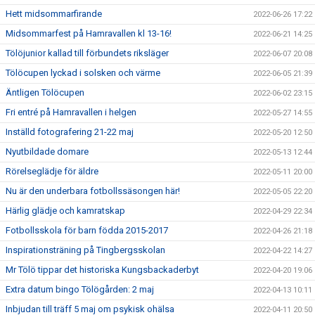
Hett midsommarfirande
2022-06-26 17:22
Midsommarfest på Hamravallen kl 13-16!
2022-06-21 14:25
Tölöjunior kallad till förbundets riksläger
2022-06-07 20:08
Tölöcupen lyckad i solsken och värme
2022-06-05 21:39
Äntligen Tölöcupen
2022-06-02 23:15
Fri entré på Hamravallen i helgen
2022-05-27 14:55
Inställd fotografering 21-22 maj
2022-05-20 12:50
Nyutbildade domare
2022-05-13 12:44
Rörelseglädje för äldre
2022-05-11 20:00
Nu är den underbara fotbollssäsongen här!
2022-05-05 22:20
Härlig glädje och kamratskap
2022-04-29 22:34
Fotbollsskola för barn födda 2015-2017
2022-04-26 21:18
Inspirationsträning på Tingbergsskolan
2022-04-22 14:27
Mr Tölö tippar det historiska Kungsbackaderbyt
2022-04-20 19:06
Extra datum bingo Tölögården: 2 maj
2022-04-13 10:11
Inbjudan till träff 5 maj om psykisk ohälsa
2022-04-11 20:50