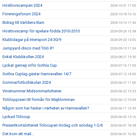
Höstlovscampen 2024
2024-10-31 17:00
Föreningsforum 2024
2024-10-18 15:16
Bidrag till Världens Barn
2024-10-14 11:44
Höstlovscamp för spelare födda 2010-2013
2024-09-26 15:58
Klubbdagar på Intersport 24-30/9
2024-09-20 13:05
Jumpyard-disco med Tölö IF!
2024-09-19 11:54
Enkät Klubbkollen 2024
2024-08-21 19:30
Lyckat genrep inför Gothia Cup
2024-07-16 17:00
Gothia Cuplag gästar Hamravallen 14/7
2024-07-12 14:00
Sommarfotbollskolan 2024
2024-06-27 11:00
Vinstnummer Midsommarlotterier
2024-06-22 13:23
Tölöloppisen till förmån för Majblomman
2024-06-12 10:04
Någon som har hästar i närheten av Hamravallen?
2024-06-11 15:49
Lyckad Tölöcup
2024-06-05 13:16
Presentkortslotteriet Tölöcupen lördag och söndag 1-2/6
2024-06-01 18:28
Det kom ett mail...
2024-06-01 16:56