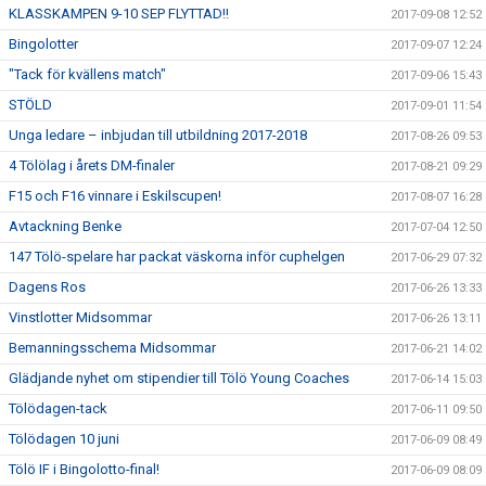
KLASSKAMPEN 9-10 SEP FLYTTAD!!
2017-09-08 12:52
Bingolotter
2017-09-07 12:24
"Tack för kvällens match"
2017-09-06 15:43
STÖLD
2017-09-01 11:54
Unga ledare – inbjudan till utbildning 2017-2018
2017-08-26 09:53
4 Tölölag i årets DM-finaler
2017-08-21 09:29
F15 och F16 vinnare i Eskilscupen!
2017-08-07 16:28
Avtackning Benke
2017-07-04 12:50
147 Tölö-spelare har packat väskorna inför cuphelgen
2017-06-29 07:32
Dagens Ros
2017-06-26 13:33
Vinstlotter Midsommar
2017-06-26 13:11
Bemanningsschema Midsommar
2017-06-21 14:02
Glädjande nyhet om stipendier till Tölö Young Coaches
2017-06-14 15:03
Tölödagen-tack
2017-06-11 09:50
Tölödagen 10 juni
2017-06-09 08:49
Tölö IF i Bingolotto-final!
2017-06-09 08:09