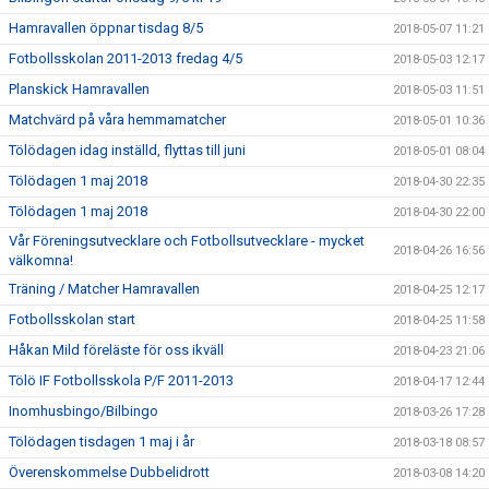
Hamravallen öppnar tisdag 8/5
2018-05-07 11:21
Fotbollsskolan 2011-2013 fredag 4/5
2018-05-03 12:17
Planskick Hamravallen
2018-05-03 11:51
Matchvärd på våra hemmamatcher
2018-05-01 10:36
Tölödagen idag inställd, flyttas till juni
2018-05-01 08:04
Tölödagen 1 maj 2018
2018-04-30 22:35
Tölödagen 1 maj 2018
2018-04-30 22:00
Vår Föreningsutvecklare och Fotbollsutvecklare - mycket
2018-04-26 16:56
välkomna!
Träning / Matcher Hamravallen
2018-04-25 12:17
Fotbollsskolan start
2018-04-25 11:58
Håkan Mild föreläste för oss ikväll
2018-04-23 21:06
Tölö IF Fotbollsskola P/F 2011-2013
2018-04-17 12:44
Inomhusbingo/Bilbingo
2018-03-26 17:28
Tölödagen tisdagen 1 maj i år
2018-03-18 08:57
Överenskommelse Dubbelidrott
2018-03-08 14:20