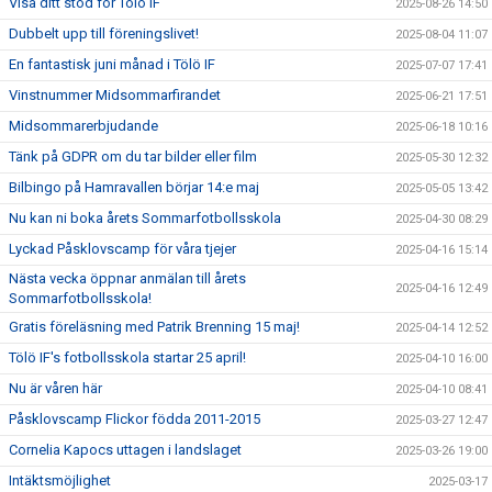
Visa ditt stöd för Tölö IF
2025-08-26 14:50
Dubbelt upp till föreningslivet!
2025-08-04 11:07
En fantastisk juni månad i Tölö IF
2025-07-07 17:41
Vinstnummer Midsommarfirandet
2025-06-21 17:51
Midsommarerbjudande
2025-06-18 10:16
Tänk på GDPR om du tar bilder eller film
2025-05-30 12:32
Bilbingo på Hamravallen börjar 14:e maj
2025-05-05 13:42
Nu kan ni boka årets Sommarfotbollsskola
2025-04-30 08:29
Lyckad Påsklovscamp för våra tjejer
2025-04-16 15:14
Nästa vecka öppnar anmälan till årets
2025-04-16 12:49
Sommarfotbollsskola!
Gratis föreläsning med Patrik Brenning 15 maj!
2025-04-14 12:52
Tölö IF's fotbollsskola startar 25 april!
2025-04-10 16:00
Nu är våren här
2025-04-10 08:41
Påsklovscamp Flickor födda 2011-2015
2025-03-27 12:47
Cornelia Kapocs uttagen i landslaget
2025-03-26 19:00
Intäktsmöjlighet
2025-03-17