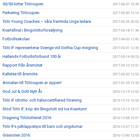
50/50-lotter Tölöcupen
2017-06-07 10:34
Parkering Tölöcupen
2017-05-30 15:16
Tölö Young Coaches – våra framtida Unga ledare
2017-05-29 20:52
Kvartsfinal i Bingolottoförsäljning
2017-05-18 11:36
Fotbollsskolan
2017-04-05 12:45
Tölö IF representerar Sverige vid Gothia Cup invigning
2017-03-31 12:35
Hallands Fotbollsförbund 100 år
2017-03-14 09:23
Rapport från årsmötet
2017-03-10 10:57
Kallelse till årsmöte
2017-02-02 12:52
Anmälan till Tölöcupen är öppen!
2017-01-29 19:33
God Jul & Gott Nytt År
2016-12-19 12:02
Tölö IF Idrotts- och hälsocertifierad förening
2016-12-16 10:50
Stöd Tölö IF, köp din Bingolott vid Ica Kvantum!
2016-12-13 13:17
Dragning Tölölotteriet 2016
2016-12-08 10:07
Tölö IFs julklappstips till barn och ungdomar
2016-12-07 11:21
Gräsroten 2016
2016-12-06 12:03