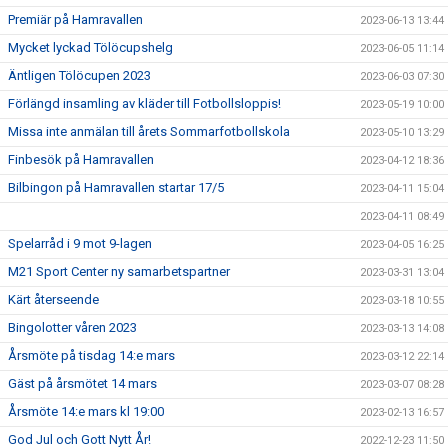
Premiär på Hamravallen
2023-06-13 13:44
Mycket lyckad Tölöcupshelg
2023-06-05 11:14
Äntligen Tölöcupen 2023
2023-06-03 07:30
Förlängd insamling av kläder till Fotbollsloppis!
2023-05-19 10:00
Missa inte anmälan till årets Sommarfotbollskola
2023-05-10 13:29
Finbesök på Hamravallen
2023-04-12 18:36
Bilbingon på Hamravallen startar 17/5
2023-04-11 15:04
2023-04-11 08:49
Spelarråd i 9 mot 9-lagen
2023-04-05 16:25
M21 Sport Center ny samarbetspartner
2023-03-31 13:04
Kärt återseende
2023-03-18 10:55
Bingolotter våren 2023
2023-03-13 14:08
Årsmöte på tisdag 14:e mars
2023-03-12 22:14
Gäst på årsmötet 14 mars
2023-03-07 08:28
Årsmöte 14:e mars kl 19:00
2023-02-13 16:57
God Jul och Gott Nytt År!
2022-12-23 11:50