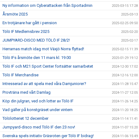
Ny information om Cyberattacken från Sportadmin
2025-03-15 17:28
Årsmöte 2025
2025-03-13
En trotjänare har gått i pension
2025-02-25 09:50
Tölö IF Medlemsbrev 2025
2025-02-20
JUMPYARD-DISCO MED TÖLÖ IF 28/2!
2025-02-17
Herrarnas match idag mot Växjö Norra flyttad!
2025-02-15 11:39
Tölö IFs årsmöte den 11 mars kl. 19.00
2025-01-29 19:12
Tölö IF och M21 Sport Center fortsätter samarbetet
2024-12-30 17:02
Tölö IF Merchandise
2024-12-16 12:00
Intresserad av att spela med våra Damjuniorer?
2024-11-28 15:47
Provträna med vårt Damlag
2024-11-27 12:05
Köp din julgran, ved och lotter av Tölö IF
2024-11-26 14:25
Vad gäller på konstgräset under vintern
2024-11-20 18:25
Tölölotteriet 12 december
2024-11-14 11:41
Jumpyard-disco med Tölö IF den 23 nov!
2024-11-07 15:20
Svenska spels initiativ Gräsroten ger Tölö IF bidrag!
2024-11-06 15:49