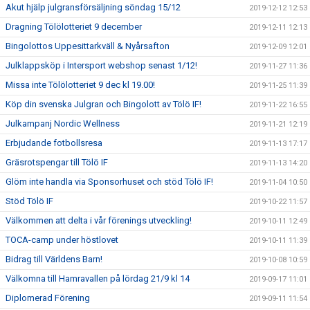
Akut hjälp julgransförsäljning söndag 15/12
2019-12-12 12:53
Dragning Tölölotteriet 9 december
2019-12-11 12:13
Bingolottos Uppesittarkväll & Nyårsafton
2019-12-09 12:01
Julklappsköp i Intersport webshop senast 1/12!
2019-11-27 11:36
Missa inte Tölölotteriet 9 dec kl 19.00!
2019-11-25 11:39
Köp din svenska Julgran och Bingolott av Tölö IF!
2019-11-22 16:55
Julkampanj Nordic Wellness
2019-11-21 12:19
Erbjudande fotbollsresa
2019-11-13 17:17
Gräsrotspengar till Tölö IF
2019-11-13 14:20
Glöm inte handla via Sponsorhuset och stöd Tölö IF!
2019-11-04 10:50
Stöd Tölö IF
2019-10-22 11:57
Välkommen att delta i vår förenings utveckling!
2019-10-11 12:49
TOCA-camp under höstlovet
2019-10-11 11:39
Bidrag till Världens Barn!
2019-10-08 10:59
Välkomna till Hamravallen på lördag 21/9 kl 14
2019-09-17 11:01
Diplomerad Förening
2019-09-11 11:54