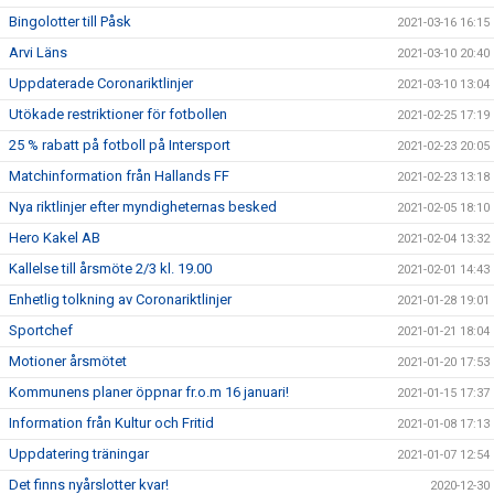
Bingolotter till Påsk
2021-03-16 16:15
Arvi Läns
2021-03-10 20:40
Uppdaterade Coronariktlinjer
2021-03-10 13:04
Utökade restriktioner för fotbollen
2021-02-25 17:19
25 % rabatt på fotboll på Intersport
2021-02-23 20:05
Matchinformation från Hallands FF
2021-02-23 13:18
Nya riktlinjer efter myndigheternas besked
2021-02-05 18:10
Hero Kakel AB
2021-02-04 13:32
Kallelse till årsmöte 2/3 kl. 19.00
2021-02-01 14:43
Enhetlig tolkning av Coronariktlinjer
2021-01-28 19:01
Sportchef
2021-01-21 18:04
Motioner årsmötet
2021-01-20 17:53
Kommunens planer öppnar fr.o.m 16 januari!
2021-01-15 17:37
Information från Kultur och Fritid
2021-01-08 17:13
Uppdatering träningar
2021-01-07 12:54
Det finns nyårslotter kvar!
2020-12-30