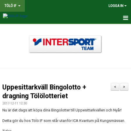
TÖLÖ IF
LOGGA IN
HEM
NYHETER
OM KLUBBEN
BINGOLOTTER
INTERSPORT KLUBBSHOP TÖLÖ IF
Uppesittarkväll Bingolotto +
<
>
MATCHER
dragning Tölölotteriet
2017-12-11 12:30
KALENDER
Nu är det dags att köpa dina Bingolotter till Uppesittarkvällen och Nyår!
LEDARE
Detta gör du hos Tölö IF som står utanför ICA Kvantum på Kungsmässan.