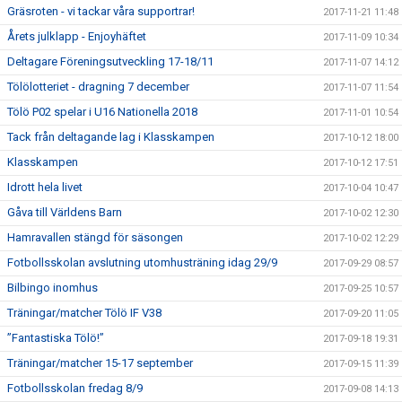
Gräsroten - vi tackar våra supportrar!
2017-11-21 11:48
Årets julklapp - Enjoyhäftet
2017-11-09 10:34
Deltagare Föreningsutveckling 17-18/11
2017-11-07 14:12
Tölölotteriet - dragning 7 december
2017-11-07 11:54
Tölö P02 spelar i U16 Nationella 2018
2017-11-01 10:54
Tack från deltagande lag i Klasskampen
2017-10-12 18:00
Klasskampen
2017-10-12 17:51
Idrott hela livet
2017-10-04 10:47
Gåva till Världens Barn
2017-10-02 12:30
Hamravallen stängd för säsongen
2017-10-02 12:29
Fotbollsskolan avslutning utomhusträning idag 29/9
2017-09-29 08:57
Bilbingo inomhus
2017-09-25 10:57
Träningar/matcher Tölö IF V38
2017-09-20 11:05
”Fantastiska Tölö!”
2017-09-18 19:31
Träningar/matcher 15-17 september
2017-09-15 11:39
Fotbollsskolan fredag 8/9
2017-09-08 14:13