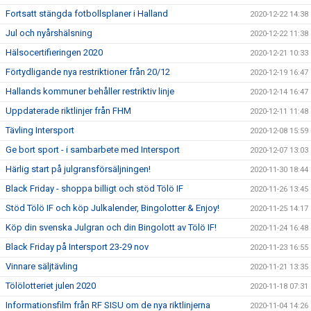
Fortsatt stängda fotbollsplaner i Halland
2020-12-22 14:38
Jul och nyårshälsning
2020-12-22 11:38
Hälsocertifieringen 2020
2020-12-21 10:33
Förtydligande nya restriktioner från 20/12
2020-12-19 16:47
Hallands kommuner behåller restriktiv linje
2020-12-14 16:47
Uppdaterade riktlinjer från FHM
2020-12-11 11:48
Tävling Intersport
2020-12-08 15:59
Ge bort sport - i sambarbete med Intersport
2020-12-07 13:03
Härlig start på julgransförsäljningen!
2020-11-30 18:44
Black Friday - shoppa billigt och stöd Tölö IF
2020-11-26 13:45
Stöd Tölö IF och köp Julkalender, Bingolotter & Enjoy!
2020-11-25 14:17
Köp din svenska Julgran och din Bingolott av Tölö IF!
2020-11-24 16:48
Black Friday på Intersport 23-29 nov
2020-11-23 16:55
Vinnare säljtävling
2020-11-21 13:35
Tölölotteriet julen 2020
2020-11-18 07:31
Informationsfilm från RF SISU om de nya riktlinjerna
2020-11-04 14:26