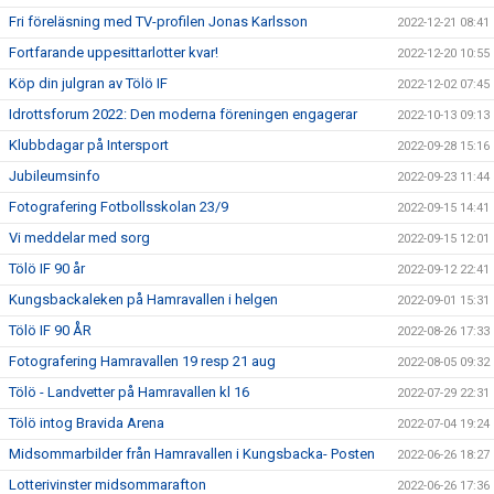
Fri föreläsning med TV-profilen Jonas Karlsson
2022-12-21 08:41
Fortfarande uppesittarlotter kvar!
2022-12-20 10:55
Köp din julgran av Tölö IF
2022-12-02 07:45
Idrottsforum 2022: Den moderna föreningen engagerar
2022-10-13 09:13
Klubbdagar på Intersport
2022-09-28 15:16
Jubileumsinfo
2022-09-23 11:44
Fotografering Fotbollsskolan 23/9
2022-09-15 14:41
Vi meddelar med sorg
2022-09-15 12:01
Tölö IF 90 år
2022-09-12 22:41
Kungsbackaleken på Hamravallen i helgen
2022-09-01 15:31
Tölö IF 90 ÅR
2022-08-26 17:33
Fotografering Hamravallen 19 resp 21 aug
2022-08-05 09:32
Tölö - Landvetter på Hamravallen kl 16
2022-07-29 22:31
Tölö intog Bravida Arena
2022-07-04 19:24
Midsommarbilder från Hamravallen i Kungsbacka- Posten
2022-06-26 18:27
Lotterivinster midsommarafton
2022-06-26 17:36