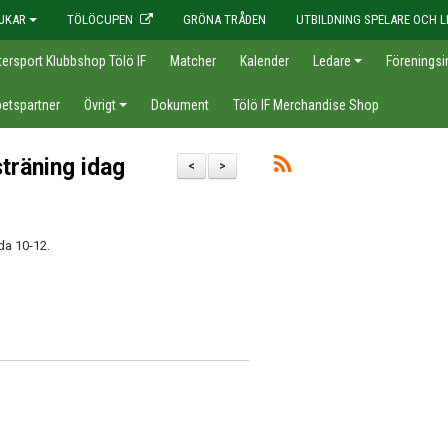
JKAR
TÖLÖCUPEN
GRÖNA TRÅDEN
UTBILDNING SPELARE OCH L
tersport Klubbshop Tölö IF
Matcher
Kalender
Ledare
Föreningsi
etspartner
Övrigt
Dokument
Tölö IF Merchandise Shop
träning idag
<
>
da 10-12.