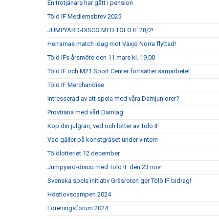
En trotjänare har gått i pension
Tölö IF Medlemsbrev 2025
JUMPYARD-DISCO MED TÖLÖ IF 28/2!
Herrarnas match idag mot Växjö Norra flyttad!
Tölö IFs årsmöte den 11 mars kl. 19.00
Tölö IF och M21 Sport Center fortsätter samarbetet
Tölö IF Merchandise
Intresserad av att spela med våra Damjuniorer?
Provträna med vårt Damlag
Köp din julgran, ved och lotter av Tölö IF
Vad gäller på konstgräset under vintern
Tölölotteriet 12 december
Jumpyard-disco med Tölö IF den 23 nov!
Svenska spels initiativ Gräsroten ger Tölö IF bidrag!
Höstlovscampen 2024
Föreningsforum 2024