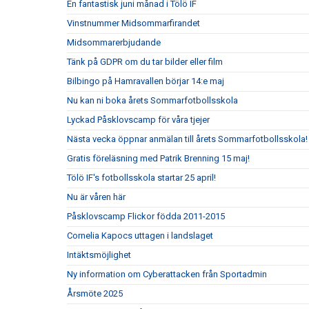
En fantastisk juni månad i Tölö IF
Vinstnummer Midsommarfirandet
Midsommarerbjudande
Tänk på GDPR om du tar bilder eller film
Bilbingo på Hamravallen börjar 14:e maj
Nu kan ni boka årets Sommarfotbollsskola
Lyckad Påsklovscamp för våra tjejer
Nästa vecka öppnar anmälan till årets Sommarfotbollsskola!
Gratis föreläsning med Patrik Brenning 15 maj!
Tölö IF's fotbollsskola startar 25 april!
Nu är våren här
Påsklovscamp Flickor födda 2011-2015
Cornelia Kapocs uttagen i landslaget
Intäktsmöjlighet
Ny information om Cyberattacken från Sportadmin
Årsmöte 2025