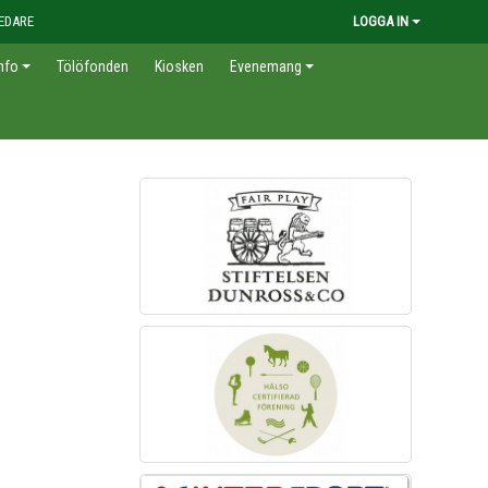
EDARE
LOGGA IN
nfo
Tölöfonden
Kiosken
Evenemang