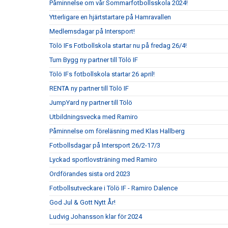
Påminnelse om vår Sommarfotbollsskola 2024!
Ytterligare en hjärtstartare på Hamravallen
Medlemsdagar på Intersport!
Tölö IFs Fotbollskola startar nu på fredag 26/4!
Tum Bygg ny partner till Tölö IF
Tölö IFs fotbollskola startar 26 april!
RENTA ny partner till Tölö IF
JumpYard ny partner till Tölö
Utbildningsvecka med Ramiro
Påminnelse om föreläsning med Klas Hallberg
Fotbollsdagar på Intersport 26/2-17/3
Lyckad sportlovsträning med Ramiro
Ordförandes sista ord 2023
Fotbollsutveckare i Tölö IF - Ramiro Dalence
God Jul & Gott Nytt År!
Ludvig Johansson klar för 2024