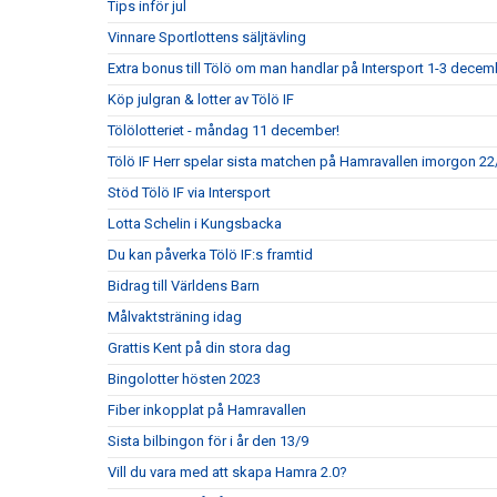
Tips inför jul
Vinnare Sportlottens säljtävling
Extra bonus till Tölö om man handlar på Intersport 1-3 decem
Köp julgran & lotter av Tölö IF
Tölölotteriet - måndag 11 december!
Tölö IF Herr spelar sista matchen på Hamravallen imorgon 22/
Stöd Tölö IF via Intersport
Lotta Schelin i Kungsbacka
Du kan påverka Tölö IF:s framtid
Bidrag till Världens Barn
Målvaktsträning idag
Grattis Kent på din stora dag
Bingolotter hösten 2023
Fiber inkopplat på Hamravallen
Sista bilbingon för i år den 13/9
Vill du vara med att skapa Hamra 2.0?