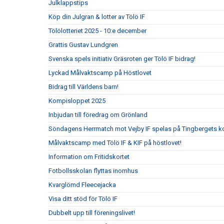
Julklappstips
Köp din Julgran & lotter av Tölö IF
Tölölotteriet 2025 - 10:e december
Grattis Gustav Lundgren
Svenska spels initiativ Gräsroten ger Tölö IF bidrag!
Lyckad Målvaktscamp på Höstlovet
Bidrag till Världens barn!
Kompisloppet 2025
Inbjudan till föredrag om Grönland
Söndagens Herrmatch mot Vejby IF spelas på Tingbergets k
Målvaktscamp med Tölö IF & KIF på höstlovet!
Information om Fritidskortet
Fotbollsskolan flyttas inomhus
Kvarglömd Fleecejacka
Visa ditt stöd för Tölö IF
Dubbelt upp till föreningslivet!