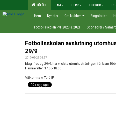
TÖLÖ IF
DAM
HERR
FLICKOR
PO
Hem
Nyheter
Om klubben
Bingolotter
In
Fotbollsskolan P/F 2020 & 2021
Sponsorer / Samarb
Fotbollsskolan avslutning utomhus
29/9
2017-09-29 08:57
Idag, fredag 29/9, har vi sista utomhusträningen för barn föd
Hamravallen 17.30-18.30.
Välkomna // Tölö IF