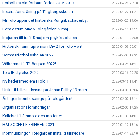
Fotbollsskola för barn födda 2015-2017
2022-04-26 21:18
Inspirationsträning på Tingbergsskolan
2022-04-22 14:27
Mr Tölö tippar det historiska Kungsbackaderbyt
2022-04-20 19:06
Extra datum bingo Tölögården: 2 maj
2022-04-13 10:11
Inbjudan till träff 5 maj om psykisk ohälsa
2022-04-11 20:50
Historisk hemmapremiär i Div 2 för Tölö Herr!
2022-04-09 00:01
Sommarfotbollsskolan 2022
2022-04-07 12:21
Välkomna till Tölöcupen 2022!
2022-03-25 14:21
Tölö IF styrelse 2022
2022-03-16 20:25
Ny hedersmedlem i Tölö IF
2022-03-16 19:41
Unikt tillfälle att lyssna på Johan Fallby 19 mars!
2022-03-03 11:06
Äntligen Inomhusbingo på Tölögården!
2022-02-07 16:14
Organisationsförändringar
2022-02-03 17:25
Kallelse till årsmöte och motioner
2022-01-31 14:01
HÄLSOCERTIFIERINGEN 2021
2022-01-17 13:16
Inomhusbingon Tölögården inställd tillsvidare
2022-01-11 23:10