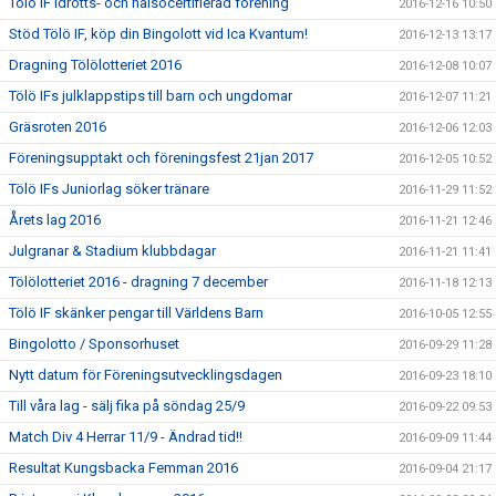
Tölö IF Idrotts- och hälsocertifierad förening
2016-12-16 10:50
Stöd Tölö IF, köp din Bingolott vid Ica Kvantum!
2016-12-13 13:17
Dragning Tölölotteriet 2016
2016-12-08 10:07
Tölö IFs julklappstips till barn och ungdomar
2016-12-07 11:21
Gräsroten 2016
2016-12-06 12:03
Föreningsupptakt och föreningsfest 21jan 2017
2016-12-05 10:52
Tölö IFs Juniorlag söker tränare
2016-11-29 11:52
Årets lag 2016
2016-11-21 12:46
Julgranar & Stadium klubbdagar
2016-11-21 11:41
Tölölotteriet 2016 - dragning 7 december
2016-11-18 12:13
Tölö IF skänker pengar till Världens Barn
2016-10-05 12:55
Bingolotto / Sponsorhuset
2016-09-29 11:28
Nytt datum för Föreningsutvecklingsdagen
2016-09-23 18:10
Till våra lag - sälj fika på söndag 25/9
2016-09-22 09:53
Match Div 4 Herrar 11/9 - Ändrad tid!!
2016-09-09 11:44
Resultat Kungsbacka Femman 2016
2016-09-04 21:17