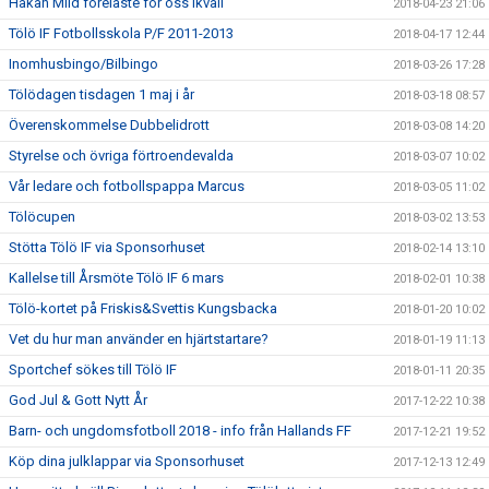
Håkan Mild föreläste för oss ikväll
2018-04-23 21:06
Tölö IF Fotbollsskola P/F 2011-2013
2018-04-17 12:44
Inomhusbingo/Bilbingo
2018-03-26 17:28
Tölödagen tisdagen 1 maj i år
2018-03-18 08:57
Överenskommelse Dubbelidrott
2018-03-08 14:20
Styrelse och övriga förtroendevalda
2018-03-07 10:02
Vår ledare och fotbollspappa Marcus
2018-03-05 11:02
Tölöcupen
2018-03-02 13:53
Stötta Tölö IF via Sponsorhuset
2018-02-14 13:10
Kallelse till Årsmöte Tölö IF 6 mars
2018-02-01 10:38
Tölö-kortet på Friskis&Svettis Kungsbacka
2018-01-20 10:02
Vet du hur man använder en hjärtstartare?
2018-01-19 11:13
Sportchef sökes till Tölö IF
2018-01-11 20:35
God Jul & Gott Nytt År
2017-12-22 10:38
Barn- och ungdomsfotboll 2018 - info från Hallands FF
2017-12-21 19:52
Köp dina julklappar via Sponsorhuset
2017-12-13 12:49