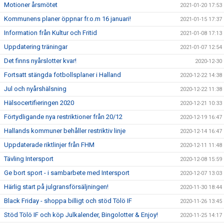
Motioner årsmötet
2021-01-20 17:53
Kommunens planer öppnar fr.o.m 16 januari!
2021-01-15 17:37
Information från Kultur och Fritid
2021-01-08 17:13
Uppdatering träningar
2021-01-07 12:54
Det finns nyårslotter kvar!
2020-12-30
Fortsatt stängda fotbollsplaner i Halland
2020-12-22 14:38
Jul och nyårshälsning
2020-12-22 11:38
Hälsocertifieringen 2020
2020-12-21 10:33
Förtydligande nya restriktioner från 20/12
2020-12-19 16:47
Hallands kommuner behåller restriktiv linje
2020-12-14 16:47
Uppdaterade riktlinjer från FHM
2020-12-11 11:48
Tävling Intersport
2020-12-08 15:59
Ge bort sport - i sambarbete med Intersport
2020-12-07 13:03
Härlig start på julgransförsäljningen!
2020-11-30 18:44
Black Friday - shoppa billigt och stöd Tölö IF
2020-11-26 13:45
Stöd Tölö IF och köp Julkalender, Bingolotter & Enjoy!
2020-11-25 14:17