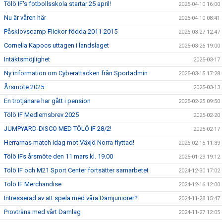
Tölö IF's fotbollsskola startar 25 april!
2025-04-10 16:00
Nu är våren här
2025-04-10 08:41
Påsklovscamp Flickor födda 2011-2015
2025-03-27 12:47
Cornelia Kapocs uttagen i landslaget
2025-03-26 19:00
Intäktsmöjlighet
2025-03-17
Ny information om Cyberattacken från Sportadmin
2025-03-15 17:28
Årsmöte 2025
2025-03-13
En trotjänare har gått i pension
2025-02-25 09:50
Tölö IF Medlemsbrev 2025
2025-02-20
JUMPYARD-DISCO MED TÖLÖ IF 28/2!
2025-02-17
Herrarnas match idag mot Växjö Norra flyttad!
2025-02-15 11:39
Tölö IFs årsmöte den 11 mars kl. 19.00
2025-01-29 19:12
Tölö IF och M21 Sport Center fortsätter samarbetet
2024-12-30 17:02
Tölö IF Merchandise
2024-12-16 12:00
Intresserad av att spela med våra Damjuniorer?
2024-11-28 15:47
Provträna med vårt Damlag
2024-11-27 12:05