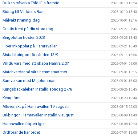
Du kan påverka Tölö IF:s framtid
2023-10-10 19:24
Bidrag till Världens Barn
2023-10-10 13:43
Målvaktsträning idag
2023-10-01 12:16
Grattis Kent på din stora dag
2023-09-27 07:45
Bingolotter hösten 2023
2023-09-23 13:43
Fiber inkopplat på Hamravallen
2023-09-21 16:49
Sista bilbingon för i år den 13/9
2023-09-11 13:56
Vill du vara med att skapa Hamra 2.0?
2023-09-04 09:00
Matchvärdar på våra hemmamatcher
2023-09-01 15:15
Samverkan med Majblomman
2023-09-01 15:03
Kungsbackaleken inställd söndag 27/8
2023-08-26 13:45
Kvarglömt
2023-08-23 10:44
Allsvenskt på Hamravallen 19 augusti
2023-08-15 22:03
Bil-bingon Hamravallen inställd 9 augusti
2023-08-09 11:43
Hamravallen öppen igen!
2023-08-08 10:23
Ordförande har ordet
2023-07-31 12:05