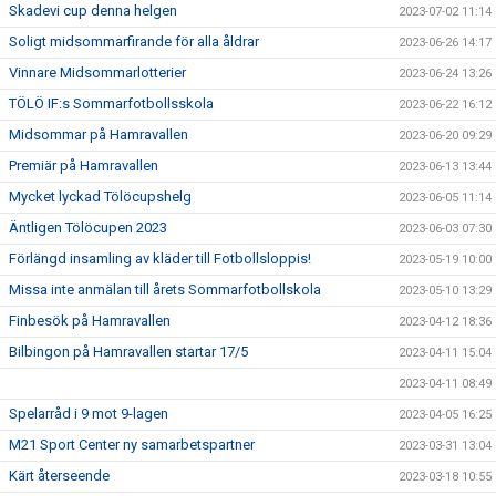
Skadevi cup denna helgen
2023-07-02 11:14
Soligt midsommarfirande för alla åldrar
2023-06-26 14:17
Vinnare Midsommarlotterier
2023-06-24 13:26
TÖLÖ IF:s Sommarfotbollsskola
2023-06-22 16:12
Midsommar på Hamravallen
2023-06-20 09:29
Premiär på Hamravallen
2023-06-13 13:44
Mycket lyckad Tölöcupshelg
2023-06-05 11:14
Äntligen Tölöcupen 2023
2023-06-03 07:30
Förlängd insamling av kläder till Fotbollsloppis!
2023-05-19 10:00
Missa inte anmälan till årets Sommarfotbollskola
2023-05-10 13:29
Finbesök på Hamravallen
2023-04-12 18:36
Bilbingon på Hamravallen startar 17/5
2023-04-11 15:04
2023-04-11 08:49
Spelarråd i 9 mot 9-lagen
2023-04-05 16:25
M21 Sport Center ny samarbetspartner
2023-03-31 13:04
Kärt återseende
2023-03-18 10:55