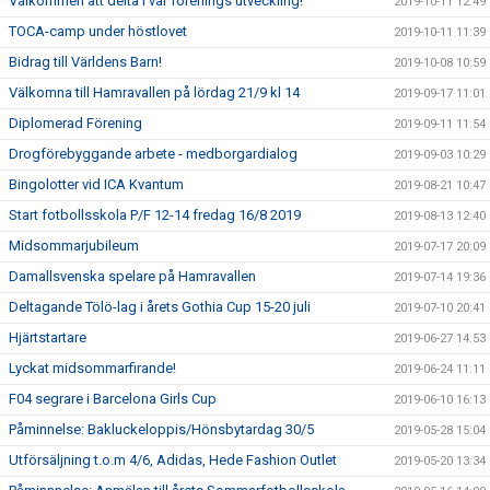
Välkommen att delta i vår förenings utveckling!
2019-10-11 12:49
TOCA-camp under höstlovet
2019-10-11 11:39
Bidrag till Världens Barn!
2019-10-08 10:59
Välkomna till Hamravallen på lördag 21/9 kl 14
2019-09-17 11:01
Diplomerad Förening
2019-09-11 11:54
Drogförebyggande arbete - medborgardialog
2019-09-03 10:29
Bingolotter vid ICA Kvantum
2019-08-21 10:47
Start fotbollsskola P/F 12-14 fredag 16/8 2019
2019-08-13 12:40
Midsommarjubileum
2019-07-17 20:09
Damallsvenska spelare på Hamravallen
2019-07-14 19:36
Deltagande Tölö-lag i årets Gothia Cup 15-20 juli
2019-07-10 20:41
Hjärtstartare
2019-06-27 14:53
Lyckat midsommarfirande!
2019-06-24 11:11
F04 segrare i Barcelona Girls Cup
2019-06-10 16:13
Påminnelse: Bakluckeloppis/Hönsbytardag 30/5
2019-05-28 15:04
Utförsäljning t.o.m 4/6, Adidas, Hede Fashion Outlet
2019-05-20 13:34