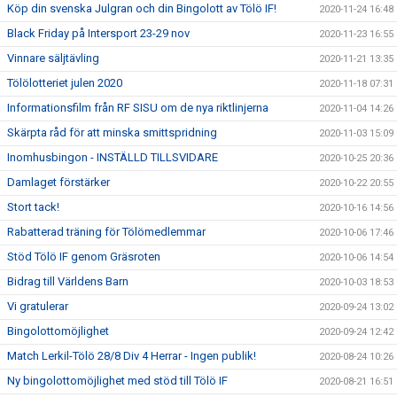
Köp din svenska Julgran och din Bingolott av Tölö IF!
2020-11-24 16:48
Black Friday på Intersport 23-29 nov
2020-11-23 16:55
Vinnare säljtävling
2020-11-21 13:35
Tölölotteriet julen 2020
2020-11-18 07:31
Informationsfilm från RF SISU om de nya riktlinjerna
2020-11-04 14:26
Skärpta råd för att minska smittspridning
2020-11-03 15:09
Inomhusbingon - INSTÄLLD TILLSVIDARE
2020-10-25 20:36
Damlaget förstärker
2020-10-22 20:55
Stort tack!
2020-10-16 14:56
Rabatterad träning för Tölömedlemmar
2020-10-06 17:46
Stöd Tölö IF genom Gräsroten
2020-10-06 14:54
Bidrag till Världens Barn
2020-10-03 18:53
Vi gratulerar
2020-09-24 13:02
Bingolottomöjlighet
2020-09-24 12:42
Match Lerkil-Tölö 28/8 Div 4 Herrar - Ingen publik!
2020-08-24 10:26
Ny bingolottomöjlighet med stöd till Tölö IF
2020-08-21 16:51