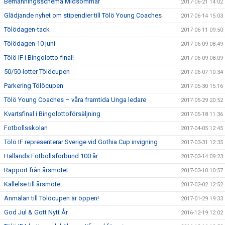
Bemanningsschema Midsommar
2017-06-21 14:02
Glädjande nyhet om stipendier till Tölö Young Coaches
2017-06-14 15:03
Tölödagen-tack
2017-06-11 09:50
Tölödagen 10 juni
2017-06-09 08:49
Tölö IF i Bingolotto-final!
2017-06-09 08:09
50/50-lotter Tölöcupen
2017-06-07 10:34
Parkering Tölöcupen
2017-05-30 15:16
Tölö Young Coaches – våra framtida Unga ledare
2017-05-29 20:52
Kvartsfinal i Bingolottoförsäljning
2017-05-18 11:36
Fotbollsskolan
2017-04-05 12:45
Tölö IF representerar Sverige vid Gothia Cup invigning
2017-03-31 12:35
Hallands Fotbollsförbund 100 år
2017-03-14 09:23
Rapport från årsmötet
2017-03-10 10:57
Kallelse till årsmöte
2017-02-02 12:52
Anmälan till Tölöcupen är öppen!
2017-01-29 19:33
God Jul & Gott Nytt År
2016-12-19 12:02