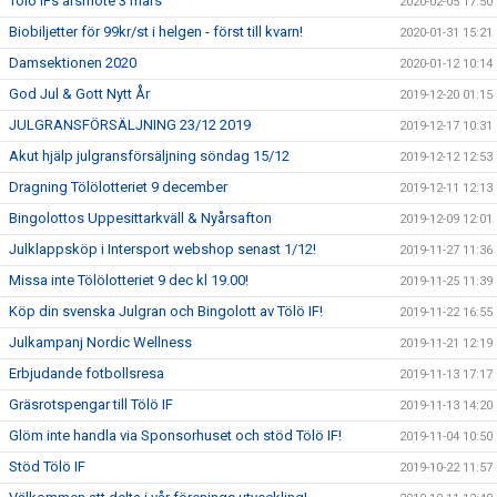
Tölö IFs årsmöte 3 mars
2020-02-05 17:50
Biobiljetter för 99kr/st i helgen - först till kvarn!
2020-01-31 15:21
Damsektionen 2020
2020-01-12 10:14
God Jul & Gott Nytt År
2019-12-20 01:15
JULGRANSFÖRSÄLJNING 23/12 2019
2019-12-17 10:31
Akut hjälp julgransförsäljning söndag 15/12
2019-12-12 12:53
Dragning Tölölotteriet 9 december
2019-12-11 12:13
Bingolottos Uppesittarkväll & Nyårsafton
2019-12-09 12:01
Julklappsköp i Intersport webshop senast 1/12!
2019-11-27 11:36
Missa inte Tölölotteriet 9 dec kl 19.00!
2019-11-25 11:39
Köp din svenska Julgran och Bingolott av Tölö IF!
2019-11-22 16:55
Julkampanj Nordic Wellness
2019-11-21 12:19
Erbjudande fotbollsresa
2019-11-13 17:17
Gräsrotspengar till Tölö IF
2019-11-13 14:20
Glöm inte handla via Sponsorhuset och stöd Tölö IF!
2019-11-04 10:50
Stöd Tölö IF
2019-10-22 11:57