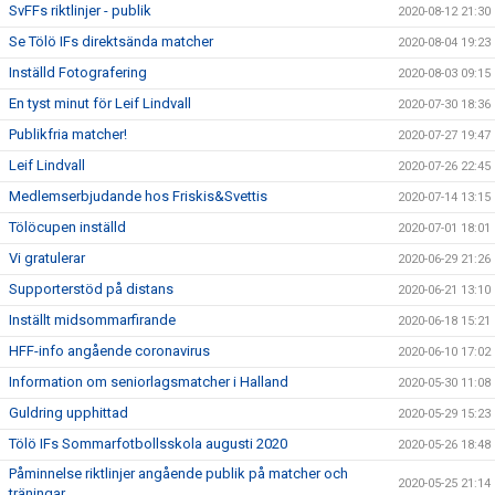
SvFFs riktlinjer - publik
2020-08-12 21:30
Se Tölö IFs direktsända matcher
2020-08-04 19:23
Inställd Fotografering
2020-08-03 09:15
En tyst minut för Leif Lindvall
2020-07-30 18:36
Publikfria matcher!
2020-07-27 19:47
Leif Lindvall
2020-07-26 22:45
Medlemserbjudande hos Friskis&Svettis
2020-07-14 13:15
Tölöcupen inställd
2020-07-01 18:01
Vi gratulerar
2020-06-29 21:26
Supporterstöd på distans
2020-06-21 13:10
Inställt midsommarfirande
2020-06-18 15:21
HFF-info angående coronavirus
2020-06-10 17:02
Information om seniorlagsmatcher i Halland
2020-05-30 11:08
Guldring upphittad
2020-05-29 15:23
Tölö IFs Sommarfotbollsskola augusti 2020
2020-05-26 18:48
Påminnelse riktlinjer angående publik på matcher och
2020-05-25 21:14
träningar