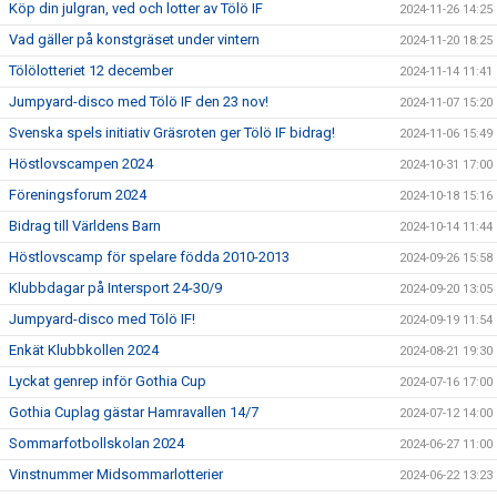
Köp din julgran, ved och lotter av Tölö IF
2024-11-26 14:25
Vad gäller på konstgräset under vintern
2024-11-20 18:25
Tölölotteriet 12 december
2024-11-14 11:41
Jumpyard-disco med Tölö IF den 23 nov!
2024-11-07 15:20
Svenska spels initiativ Gräsroten ger Tölö IF bidrag!
2024-11-06 15:49
Höstlovscampen 2024
2024-10-31 17:00
Föreningsforum 2024
2024-10-18 15:16
Bidrag till Världens Barn
2024-10-14 11:44
Höstlovscamp för spelare födda 2010-2013
2024-09-26 15:58
Klubbdagar på Intersport 24-30/9
2024-09-20 13:05
Jumpyard-disco med Tölö IF!
2024-09-19 11:54
Enkät Klubbkollen 2024
2024-08-21 19:30
Lyckat genrep inför Gothia Cup
2024-07-16 17:00
Gothia Cuplag gästar Hamravallen 14/7
2024-07-12 14:00
Sommarfotbollskolan 2024
2024-06-27 11:00
Vinstnummer Midsommarlotterier
2024-06-22 13:23