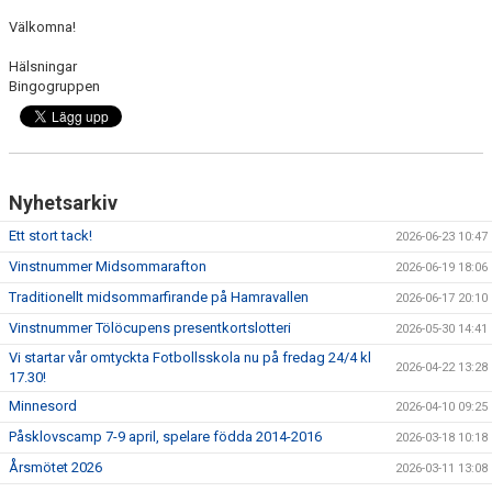
FÖRENINGSINFO
Välkomna!
TÖLÖFONDEN
Hälsningar
Bingogruppen
KIOSKEN
EVENEMANG
FOTBOLLSSKOLAN P/F 2020 & 2021
Nyhetsarkiv
Ett stort tack!
2026-06-23 10:47
SPONSORER / SAMARBETSPARTNER
Vinstnummer Midsommarafton
2026-06-19 18:06
ÖVRIGT
Traditionellt midsommarfirande på Hamravallen
2026-06-17 20:10
Vinstnummer Tölöcupens presentkortslotteri
2026-05-30 14:41
DOKUMENT
Vi startar vår omtyckta Fotbollsskola nu på fredag 24/4 kl
2026-04-22 13:28
17.30!
TÖLÖ IF MERCHANDISE SHOP
Minnesord
2026-04-10 09:25
Påsklovscamp 7-9 april, spelare födda 2014-2016
2026-03-18 10:18
Årsmötet 2026
2026-03-11 13:08