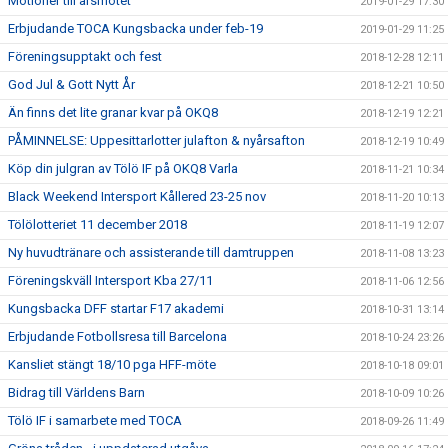
Motioner till årsmötet
2019-01-29 17:30
Erbjudande TOCA Kungsbacka under feb-19
2019-01-29 11:25
Föreningsupptakt och fest
2018-12-28 12:11
God Jul & Gott Nytt År
2018-12-21 10:50
Än finns det lite granar kvar på OKQ8
2018-12-19 12:21
PÅMINNELSE: Uppesittarlotter julafton & nyårsafton
2018-12-19 10:49
Köp din julgran av Tölö IF på OKQ8 Varla
2018-11-21 10:34
Black Weekend Intersport Kållered 23-25 nov
2018-11-20 10:13
Tölölotteriet 11 december 2018
2018-11-19 12:07
Ny huvudtränare och assisterande till damtruppen
2018-11-08 13:23
Föreningskväll Intersport Kba 27/11
2018-11-06 12:56
Kungsbacka DFF startar F17 akademi
2018-10-31 13:14
Erbjudande Fotbollsresa till Barcelona
2018-10-24 23:26
Kansliet stängt 18/10 pga HFF-möte
2018-10-18 09:01
Bidrag till Världens Barn
2018-10-09 10:26
Tölö IF i samarbete med TOCA
2018-09-26 11:49