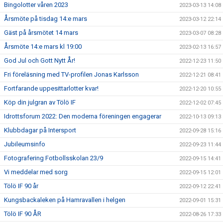
Bingolotter våren 2023
2023-03-13 14:08
Årsmöte på tisdag 14:e mars
2023-03-12 22:14
Gäst på årsmötet 14 mars
2023-03-07 08:28
Årsmöte 14:e mars kl 19:00
2023-02-13 16:57
God Jul och Gott Nytt År!
2022-12-23 11:50
Fri föreläsning med TV-profilen Jonas Karlsson
2022-12-21 08:41
Fortfarande uppesittarlotter kvar!
2022-12-20 10:55
Köp din julgran av Tölö IF
2022-12-02 07:45
Idrottsforum 2022: Den moderna föreningen engagerar
2022-10-13 09:13
Klubbdagar på Intersport
2022-09-28 15:16
Jubileumsinfo
2022-09-23 11:44
Fotografering Fotbollsskolan 23/9
2022-09-15 14:41
Vi meddelar med sorg
2022-09-15 12:01
Tölö IF 90 år
2022-09-12 22:41
Kungsbackaleken på Hamravallen i helgen
2022-09-01 15:31
Tölö IF 90 ÅR
2022-08-26 17:33