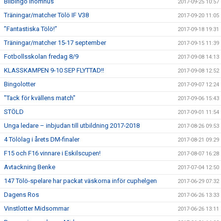
Bilbingo inomhus
2017-09-25 10:57
Träningar/matcher Tölö IF V38
2017-09-20 11:05
”Fantastiska Tölö!”
2017-09-18 19:31
Träningar/matcher 15-17 september
2017-09-15 11:39
Fotbollsskolan fredag 8/9
2017-09-08 14:13
KLASSKAMPEN 9-10 SEP FLYTTAD!!
2017-09-08 12:52
Bingolotter
2017-09-07 12:24
"Tack för kvällens match"
2017-09-06 15:43
STÖLD
2017-09-01 11:54
Unga ledare – inbjudan till utbildning 2017-2018
2017-08-26 09:53
4 Tölölag i årets DM-finaler
2017-08-21 09:29
F15 och F16 vinnare i Eskilscupen!
2017-08-07 16:28
Avtackning Benke
2017-07-04 12:50
147 Tölö-spelare har packat väskorna inför cuphelgen
2017-06-29 07:32
Dagens Ros
2017-06-26 13:33
Vinstlotter Midsommar
2017-06-26 13:11