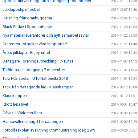
Uppesittarkväll Bingolotto + dragning Tölölotteriet
2017-12-11 12:30
Julklappstips Tocball
2017-12-07 10:46
Hälsning från granhuggarna
2017-12-05 10:15
Black Friday i Sponsorhuset
2017-11-23 12:53
Nya materialleverantörer och nytt samarbetsavtal
2017-11-22 21:53
Gräsroten - vi tackar våra supportrar!
2017-11-21 11:48
Årets julklapp - Enjoyhäftet
2017-11-09 10:34
Deltagare Föreningsutveckling 17-18/11
2017-11-07 14:12
Tölölotteriet - dragning 7 december
2017-11-07 11:54
Tölö P02 spelar i U16 Nationella 2018
2017-11-01 10:54
Tack från deltagande lag i Klasskampen
2017-10-12 18:00
Klasskampen
2017-10-12 17:51
Idrott hela livet
2017-10-04 10:47
Gåva till Världens Barn
2017-10-02 12:30
Hamravallen stängd för säsongen
2017-10-02 12:29
Fotbollsskolan avslutning utomhusträning idag 29/9
2017-09-29 08:57