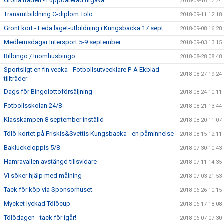
Gröna tråden - i uppdaterad utgåva
2018-09-16 17:24
Tränarutbildning C-diplom Tölö
2018-09-11 12:18
Grönt kort - Leda laget-utbildning i Kungsbacka 17 sept
2018-09-08 16:28
Medlemsdagar Intersport 5-9 september
2018-09-03 13:15
Bilbingo / Inomhusbingo
2018-08-28 08:48
Sportsligt en fin vecka - Fotbollsutvecklare P-A Ekblad
2018-08-27 19:24
tillträder
Dags för Bingolottoförsäljning
2018-08-24 10:11
Fotbollsskolan 24/8
2018-08-21 13:44
Klasskampen 8 september inställd
2018-08-20 11:07
Tölö-kortet på Friskis&Svettis Kungsbacka - en påminnelse
2018-08-15 12:11
Bakluckeloppis 5/8
2018-07-30 10:43
Hamravallen avstängd tillsvidare
2018-07-11 14:35
Vi söker hjälp med målning
2018-07-03 21:53
Tack för köp via Sponsorhuset
2018-06-26 10:15
Mycket lyckad Tölöcup
2018-06-17 18:08
Tölödagen - tack för igår!
2018-06-07 07:30