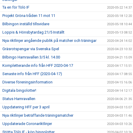
Ta en för Tölö IF
2020-05-22 14:37
Projekt Gröna tråden 11 mot 11
2020-05-18 12:20
Bilbingon inställd tillsvidare
2020-05-18 10:44
Loppis & Hönsbytardag 21/5 Inställt
2020-05-13 08:52
Nya riktlinjer angående publik på matcher och träningar
2020-04-24 14:02
Gräsrotspengar via Svenska Spel
2020-04-23 10:32
Bilbingo Hamravallen 3/5 kl. 14.00
2020-04-21 15:09
Kompletterande info från HFF 2020-04-17
2020-04-17 15:51
Senaste info från HFF (2020-04-17)
2020-04-17 08:55
Diverse föreningsinformation
2020-04-15 16:06
Digitala bingolotter!
2020-04-14 12:17
Status Hamravallen
2020-04-06 21:35
Uppdatering HFF per 3 april
2020-04-03 15:07
Nya riktlinjer beträffande träningsmatcher
2020-04-03 11:46
Uppdaterade Coronariktlinjer
2020-04-03 10:26
Stötta Tölö IF - köp bingolotter
2020-04-02 10:26