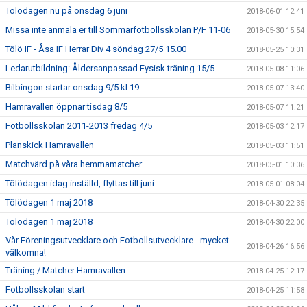
Tölödagen nu på onsdag 6 juni
2018-06-01 12:41
Missa inte anmäla er till Sommarfotbollsskolan P/F 11-06
2018-05-30 15:54
Tölö IF - Åsa IF Herrar Div 4 söndag 27/5 15.00
2018-05-25 10:31
Ledarutbildning: Åldersanpassad Fysisk träning 15/5
2018-05-08 11:06
Bilbingon startar onsdag 9/5 kl 19
2018-05-07 13:40
Hamravallen öppnar tisdag 8/5
2018-05-07 11:21
Fotbollsskolan 2011-2013 fredag 4/5
2018-05-03 12:17
Planskick Hamravallen
2018-05-03 11:51
Matchvärd på våra hemmamatcher
2018-05-01 10:36
Tölödagen idag inställd, flyttas till juni
2018-05-01 08:04
Tölödagen 1 maj 2018
2018-04-30 22:35
Tölödagen 1 maj 2018
2018-04-30 22:00
Vår Föreningsutvecklare och Fotbollsutvecklare - mycket
2018-04-26 16:56
välkomna!
Träning / Matcher Hamravallen
2018-04-25 12:17
Fotbollsskolan start
2018-04-25 11:58