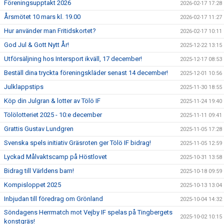
Föreningsupptakt 2026
2026-02-17 17:28
Årsmötet 10 mars kl. 19.00
2026-02-17 11:27
Hur använder man Fritidskortet?
2026-02-17 10:11
God Jul & Gott Nytt År!
2025-12-22 13:15
Utförsäljning hos Intersport ikväll, 17 december!
2025-12-17 08:53
Beställ dina tryckta föreningskläder senast 14 december!
2025-12-01 10:56
Julklappstips
2025-11-30 18:55
Köp din Julgran & lotter av Tölö IF
2025-11-24 19:40
Tölölotteriet 2025 - 10:e december
2025-11-11 09:41
Grattis Gustav Lundgren
2025-11-05 17:28
Svenska spels initiativ Gräsroten ger Tölö IF bidrag!
2025-11-05 12:59
Lyckad Målvaktscamp på Höstlovet
2025-10-31 13:58
Bidrag till Världens barn!
2025-10-18 09:59
Kompisloppet 2025
2025-10-13 13:04
Inbjudan till föredrag om Grönland
2025-10-04 14:32
Söndagens Herrmatch mot Vejby IF spelas på Tingbergets
2025-10-02 10:15
konstgräs!