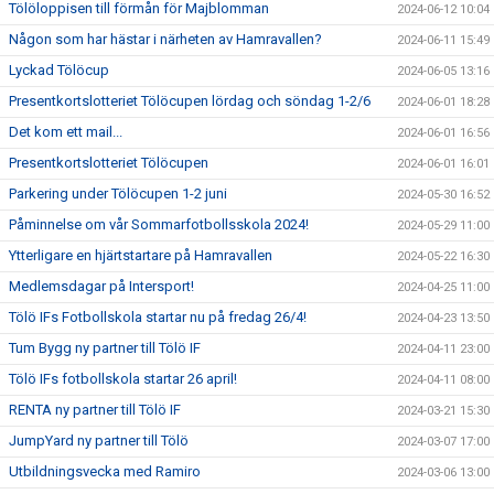
Tölöloppisen till förmån för Majblomman
2024-06-12 10:04
Någon som har hästar i närheten av Hamravallen?
2024-06-11 15:49
Lyckad Tölöcup
2024-06-05 13:16
Presentkortslotteriet Tölöcupen lördag och söndag 1-2/6
2024-06-01 18:28
Det kom ett mail...
2024-06-01 16:56
Presentkortslotteriet Tölöcupen
2024-06-01 16:01
Parkering under Tölöcupen 1-2 juni
2024-05-30 16:52
Påminnelse om vår Sommarfotbollsskola 2024!
2024-05-29 11:00
Ytterligare en hjärtstartare på Hamravallen
2024-05-22 16:30
Medlemsdagar på Intersport!
2024-04-25 11:00
Tölö IFs Fotbollskola startar nu på fredag 26/4!
2024-04-23 13:50
Tum Bygg ny partner till Tölö IF
2024-04-11 23:00
Tölö IFs fotbollskola startar 26 april!
2024-04-11 08:00
RENTA ny partner till Tölö IF
2024-03-21 15:30
JumpYard ny partner till Tölö
2024-03-07 17:00
Utbildningsvecka med Ramiro
2024-03-06 13:00