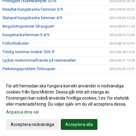
Pristagare i Klasskampen 2016
2016-09-03 20:24
Resultat Kungsbacka Femman 3/9
2016-09-03 20:21
Slutspel Kungsbacka femman 4/9
2016-09-03 15:20
Bingolottopremiär 28 augusti!
2016-08-24 11:33
Kungsbackafemman 3-4/9
2016-08-10 10:45
Fotbollsskolan
2016-08-10 10:41
Trevlig sommar önskar Tölö IF
2016-06-28 14:06
Lyckat midsommarfirande på Hamravallen
2016-06-27 13:28
Parkeringsproblem Tölöcupen
2016-06-05 14:31
Tölö IF i semifinal i bingolottsförsäljning
2016-05-25 10:22
Handla på Sponsorhuset - både du och Tölö IF tjänar på
För att hemsidan ska fungera korrekt använder vi nödvändiga
2016-05-03 07:50
det!
cookies från SportAdmin. Dessa går inte att stänga av.
Föreningen kan också använda frivilliga cookies, t.ex. för statistik
F19 match på Hamravallen nu på måndag 2/5 kl. 19.00
2016-04-29 17:28
eller marknadsföring. Du väljer själv om du vill acceptera dessa.
Tölö IF i kvartsfinal i bingolottsförsäljning
2016-04-26 13:03
Anpassa dina val
Anmälan Tölöcupen
2016-04-22 21:18
Spelstart på Hamravallen
Acceptera nödvändiga
Acceptera alla
2016-04-13 13:12
Flytt av domänpekning
2016-04-05 22:16