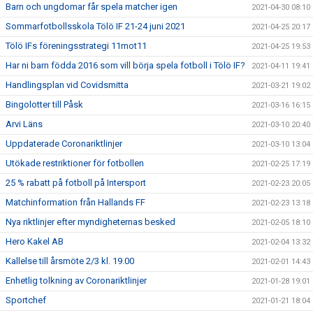
Barn och ungdomar får spela matcher igen
2021-04-30 08:10
Sommarfotbollsskola Tölö IF 21-24 juni 2021
2021-04-25 20:17
Tölö IFs föreningsstrategi 11mot11
2021-04-25 19:53
Har ni barn födda 2016 som vill börja spela fotboll i Tölö IF?
2021-04-11 19:41
Handlingsplan vid Covidsmitta
2021-03-21 19:02
Bingolotter till Påsk
2021-03-16 16:15
Arvi Läns
2021-03-10 20:40
Uppdaterade Coronariktlinjer
2021-03-10 13:04
Utökade restriktioner för fotbollen
2021-02-25 17:19
25 % rabatt på fotboll på Intersport
2021-02-23 20:05
Matchinformation från Hallands FF
2021-02-23 13:18
Nya riktlinjer efter myndigheternas besked
2021-02-05 18:10
Hero Kakel AB
2021-02-04 13:32
Kallelse till årsmöte 2/3 kl. 19.00
2021-02-01 14:43
Enhetlig tolkning av Coronariktlinjer
2021-01-28 19:01
Sportchef
2021-01-21 18:04