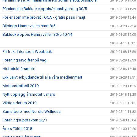
Påminnnelse: Anmälan till årets Sommarfotbollsskola
2019-05-16 14:00
Påminnelse Bakluckeloppis/Hönsbytardag 30/5
2019-05-13 11:39
För er som inte provat TOCA - gratis pass i maj!
2019-05-08 13:44
Bilbingo Hamravallen start 8/5
2019-04-28 22:24
Bakluckeloppis Hamravallen 30/5 10-14
2019-04-25 12:05
2019-04-11 15:01
Fri frakt Intersport Webbutik
2019-04-08 13:50
Föreningsavgifter på väg
2019-03-29 12:39
Historiskt årsmöte
2019-03-06 13:48
Exklusivt erbjudande till alla våra medlemmar!
2019-02-28 12:31
Motionsfotboll 2019
2019-02-20 11:15
Nytt upplägg årsmötet 5 mars
2019-02-18 11:25
Viktiga datum 2019
2019-02-11 19:01
Samarbete med Nordic Wellness
2019-02-11 11:32
Föreningsupptakten 26/1
2019-02-03 18:04
Årets Tölöit 2018
2019-01-30 10:26