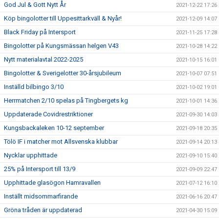
God Jul & Gott Nytt År
2021-12-22 17:26
Köp bingolotter till Uppesittarkväll & Nyår!
2021-12-09 14:07
Black Friday på Intersport
2021-11-25 17:28
Bingolotter på Kungsmässan helgen V43
2021-10-28 14:22
Nytt materialavtal 2022-2025
2021-10-15 16:01
Bingolotter & Sverigelotter 30-årsjubileum
2021-10-07 07:51
Inställd bilbingo 3/10
2021-10-02 19:01
Herrmatchen 2/10 spelas på Tingbergets kg
2021-10-01 14:36
Uppdaterade Covidrestriktioner
2021-09-30 14:03
Kungsbackaleken 10-12 september
2021-09-18 20:35
Tölö IF i matcher mot Allsvenska klubbar
2021-09-14 20:13
Nycklar upphittade
2021-09-10 15:40
25% på Intersport till 13/9
2021-09-09 22:47
Upphittade glasögon Hamravallen
2021-07-12 16:10
Inställt midsommarfirande
2021-06-16 20:47
Gröna tråden är uppdaterad
2021-04-30 15:09