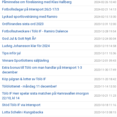
Påminnelse om föreläsning med Klas Hallberg
2024-02-26 10:40
Fotbollsdagar på Intersport 26/2-17/3
2024-02-21 14:13
Lyckad sportlovsträning med Ramiro
2024-02-15 13:30
Ordförandes sista ord 2023
2023-12-31 12:00
Fotbollsutveckare i Tölö IF - Ramiro Dalence
2023-12-28 19:54
God Jul & Gott Nytt År!
2023-12-24 00:04
Ludvig Johansson klar för 2024
2023-12-19 14:58
Tips inför jul
2023-12-11 15:36
Vinnare Sportlottens säljtävling
2023-12-01 09:43
Extra bonus till Tölö om man handlar på Intersport 1-3
2023-11-30 17:49
december
Köp julgran & lotter av Tölö IF
2023-11-20 18:42
Tölölotteriet - måndag 11 december!
2023-11-14 13:50
Tölö IF Herr spelar sista matchen på Hamravallen imorgon
2023-10-21 11:23
22/10, kl 14
Stöd Tölö IF via Intersport
2023-10-18 11:16
Lotta Schelin i Kungsbacka
2023-10-13 08:15