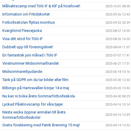
Målvaktscamp med Tölö IF & KIF på höstlovet!
2025-10-01 08:00
Information om Fritidskortet
2025-09-26 12:43
Fotbollsskolan flyttas inomhus
2025-09-22 20:39
Kvarglömd Fleecejacka
2025-08-27 14:05
Visa ditt stöd för Tölö IF
2025-08-26 14:50
Dubbelt upp till föreningslivet!
2025-08-04 11:07
En fantastisk juni månad i Tölö IF
2025-07-07 17:41
Vinstnummer Midsommarfirandet
2025-06-21 17:51
Midsommarerbjudande
2025-06-18 10:16
Tänk på GDPR om du tar bilder eller film
2025-05-30 12:32
Bilbingo på Hamravallen börjar 14:e maj
2025-05-05 13:42
Nu kan ni boka årets Sommarfotbollsskola
2025-04-30 08:29
Lyckad Påsklovscamp för våra tjejer
2025-04-16 15:14
Nästa vecka öppnar anmälan till årets
2025-04-16 12:49
Sommarfotbollsskola!
Gratis föreläsning med Patrik Brenning 15 maj!
2025-04-14 12:52