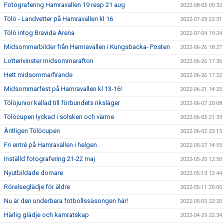
Fotografering Hamravallen 19 resp 21 aug
2022-08-05 09:32
Tölö - Landvetter på Hamravallen kl 16
2022-07-29 22:31
Tölö intog Bravida Arena
2022-07-04 19:24
Midsommarbilder från Hamravallen i Kungsbacka- Posten
2022-06-26 18:27
Lotterivinster midsommarafton
2022-06-26 17:36
Hett midsommarfirande
2022-06-26 17:22
Midsommarfest på Hamravallen kl 13-16!
2022-06-21 14:25
Tölöjunior kallad till förbundets riksläger
2022-06-07 20:08
Tölöcupen lyckad i solsken och värme
2022-06-05 21:39
Äntligen Tölöcupen
2022-06-02 23:15
Fri entré på Hamravallen i helgen
2022-05-27 14:55
Inställd fotografering 21-22 maj
2022-05-20 12:50
Nyutbildade domare
2022-05-13 12:44
Rörelseglädje för äldre
2022-05-11 20:00
Nu är den underbara fotbollssäsongen här!
2022-05-05 22:20
Härlig glädje och kamratskap
2022-04-29 22:34