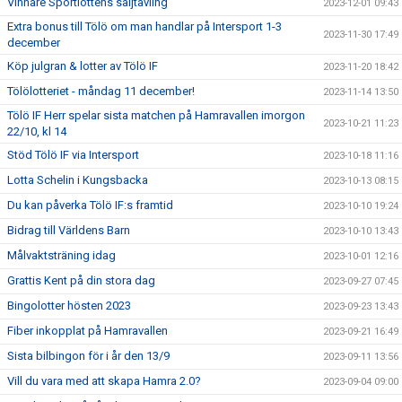
Vinnare Sportlottens säljtävling
2023-12-01 09:43
Extra bonus till Tölö om man handlar på Intersport 1-3
2023-11-30 17:49
december
Köp julgran & lotter av Tölö IF
2023-11-20 18:42
Tölölotteriet - måndag 11 december!
2023-11-14 13:50
Tölö IF Herr spelar sista matchen på Hamravallen imorgon
2023-10-21 11:23
22/10, kl 14
Stöd Tölö IF via Intersport
2023-10-18 11:16
Lotta Schelin i Kungsbacka
2023-10-13 08:15
Du kan påverka Tölö IF:s framtid
2023-10-10 19:24
Bidrag till Världens Barn
2023-10-10 13:43
Målvaktsträning idag
2023-10-01 12:16
Grattis Kent på din stora dag
2023-09-27 07:45
Bingolotter hösten 2023
2023-09-23 13:43
Fiber inkopplat på Hamravallen
2023-09-21 16:49
Sista bilbingon för i år den 13/9
2023-09-11 13:56
Vill du vara med att skapa Hamra 2.0?
2023-09-04 09:00