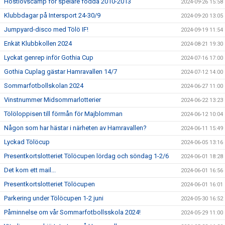
Höstlovscamp för spelare födda 2010-2013
2024-09-26 15:58
Klubbdagar på Intersport 24-30/9
2024-09-20 13:05
Jumpyard-disco med Tölö IF!
2024-09-19 11:54
Enkät Klubbkollen 2024
2024-08-21 19:30
Lyckat genrep inför Gothia Cup
2024-07-16 17:00
Gothia Cuplag gästar Hamravallen 14/7
2024-07-12 14:00
Sommarfotbollskolan 2024
2024-06-27 11:00
Vinstnummer Midsommarlotterier
2024-06-22 13:23
Tölöloppisen till förmån för Majblomman
2024-06-12 10:04
Någon som har hästar i närheten av Hamravallen?
2024-06-11 15:49
Lyckad Tölöcup
2024-06-05 13:16
Presentkortslotteriet Tölöcupen lördag och söndag 1-2/6
2024-06-01 18:28
Det kom ett mail...
2024-06-01 16:56
Presentkortslotteriet Tölöcupen
2024-06-01 16:01
Parkering under Tölöcupen 1-2 juni
2024-05-30 16:52
Påminnelse om vår Sommarfotbollsskola 2024!
2024-05-29 11:00