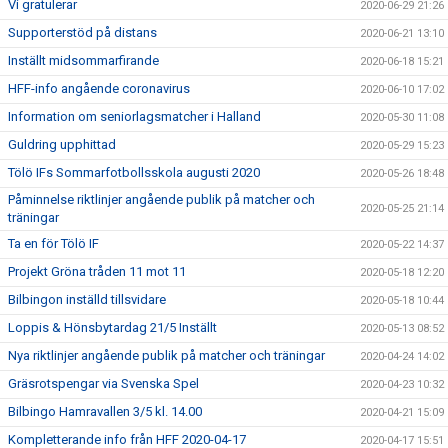
Vi gratulerar
2020-06-29 21:26
Supporterstöd på distans
2020-06-21 13:10
Inställt midsommarfirande
2020-06-18 15:21
HFF-info angående coronavirus
2020-06-10 17:02
Information om seniorlagsmatcher i Halland
2020-05-30 11:08
Guldring upphittad
2020-05-29 15:23
Tölö IFs Sommarfotbollsskola augusti 2020
2020-05-26 18:48
Påminnelse riktlinjer angående publik på matcher och
2020-05-25 21:14
träningar
Ta en för Tölö IF
2020-05-22 14:37
Projekt Gröna tråden 11 mot 11
2020-05-18 12:20
Bilbingon inställd tillsvidare
2020-05-18 10:44
Loppis & Hönsbytardag 21/5 Inställt
2020-05-13 08:52
Nya riktlinjer angående publik på matcher och träningar
2020-04-24 14:02
Gräsrotspengar via Svenska Spel
2020-04-23 10:32
Bilbingo Hamravallen 3/5 kl. 14.00
2020-04-21 15:09
Kompletterande info från HFF 2020-04-17
2020-04-17 15:51