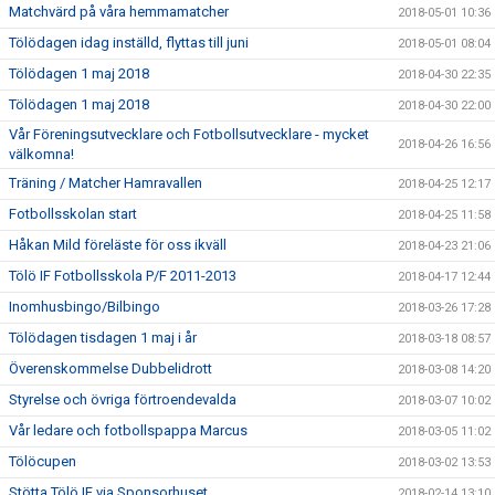
Matchvärd på våra hemmamatcher
2018-05-01 10:36
Tölödagen idag inställd, flyttas till juni
2018-05-01 08:04
Tölödagen 1 maj 2018
2018-04-30 22:35
Tölödagen 1 maj 2018
2018-04-30 22:00
Vår Föreningsutvecklare och Fotbollsutvecklare - mycket
2018-04-26 16:56
välkomna!
Träning / Matcher Hamravallen
2018-04-25 12:17
Fotbollsskolan start
2018-04-25 11:58
Håkan Mild föreläste för oss ikväll
2018-04-23 21:06
Tölö IF Fotbollsskola P/F 2011-2013
2018-04-17 12:44
Inomhusbingo/Bilbingo
2018-03-26 17:28
Tölödagen tisdagen 1 maj i år
2018-03-18 08:57
Överenskommelse Dubbelidrott
2018-03-08 14:20
Styrelse och övriga förtroendevalda
2018-03-07 10:02
Vår ledare och fotbollspappa Marcus
2018-03-05 11:02
Tölöcupen
2018-03-02 13:53
Stötta Tölö IF via Sponsorhuset
2018-02-14 13:10