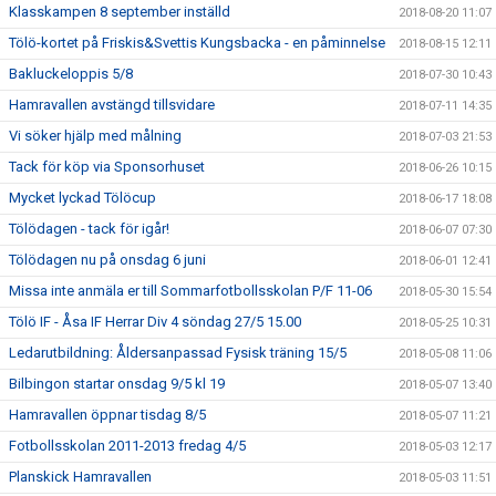
Klasskampen 8 september inställd
2018-08-20 11:07
Tölö-kortet på Friskis&Svettis Kungsbacka - en påminnelse
2018-08-15 12:11
Bakluckeloppis 5/8
2018-07-30 10:43
Hamravallen avstängd tillsvidare
2018-07-11 14:35
Vi söker hjälp med målning
2018-07-03 21:53
Tack för köp via Sponsorhuset
2018-06-26 10:15
Mycket lyckad Tölöcup
2018-06-17 18:08
Tölödagen - tack för igår!
2018-06-07 07:30
Tölödagen nu på onsdag 6 juni
2018-06-01 12:41
Missa inte anmäla er till Sommarfotbollsskolan P/F 11-06
2018-05-30 15:54
Tölö IF - Åsa IF Herrar Div 4 söndag 27/5 15.00
2018-05-25 10:31
Ledarutbildning: Åldersanpassad Fysisk träning 15/5
2018-05-08 11:06
Bilbingon startar onsdag 9/5 kl 19
2018-05-07 13:40
Hamravallen öppnar tisdag 8/5
2018-05-07 11:21
Fotbollsskolan 2011-2013 fredag 4/5
2018-05-03 12:17
Planskick Hamravallen
2018-05-03 11:51