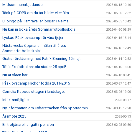
Midsommarerbjudande
2025-06-18 10:16
Tänk på GDPR om du tar bilder eller film
2025-05-30 12:32
Bilbingo på Hamravallen börjar 14:e maj
2025-05-05 13:42
Nu kan ni boka årets Sommarfotbollsskola
2025-04-30 08:29
Lyckad Påsklovscamp för våra tjejer
2025-04-16 15:14
Nästa vecka öppnar anmälan till årets
2025-04-16 12:49
Sommarfotbollsskola!
Gratis föreläsning med Patrik Brenning 15 maj!
2025-04-14 12:52
Tölö IF's fotbollsskola startar 25 april!
2025-04-10 16:00
Nu är våren här
2025-04-10 08:41
Påsklovscamp Flickor födda 2011-2015
2025-03-27 12:47
Cornelia Kapocs uttagen i landslaget
2025-03-26 19:00
Intäktsmöjlighet
2025-03-17
Ny information om Cyberattacken från Sportadmin
2025-03-15 17:28
Årsmöte 2025
2025-03-13
En trotjänare har gått i pension
2025-02-25 09:50