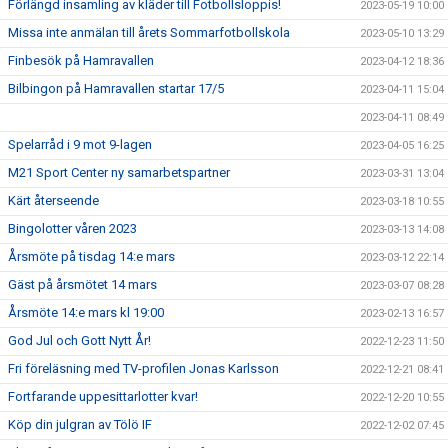
Förlängd insamling av kläder till Fotbollsloppis!
2023-05-19 10:00
Missa inte anmälan till årets Sommarfotbollskola
2023-05-10 13:29
Finbesök på Hamravallen
2023-04-12 18:36
Bilbingon på Hamravallen startar 17/5
2023-04-11 15:04
2023-04-11 08:49
Spelarråd i 9 mot 9-lagen
2023-04-05 16:25
M21 Sport Center ny samarbetspartner
2023-03-31 13:04
Kärt återseende
2023-03-18 10:55
Bingolotter våren 2023
2023-03-13 14:08
Årsmöte på tisdag 14:e mars
2023-03-12 22:14
Gäst på årsmötet 14 mars
2023-03-07 08:28
Årsmöte 14:e mars kl 19:00
2023-02-13 16:57
God Jul och Gott Nytt År!
2022-12-23 11:50
Fri föreläsning med TV-profilen Jonas Karlsson
2022-12-21 08:41
Fortfarande uppesittarlotter kvar!
2022-12-20 10:55
Köp din julgran av Tölö IF
2022-12-02 07:45