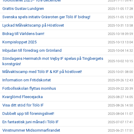
Tölölotteriet 2025 - 10:e december
2025-11-11 09:41
Grattis Gustav Lundgren
2025-11-05 17:28
Svenska spels initiativ Gräsroten ger Tölö IF bidrag!
2025-11-05 12:59
Lyckad Målvaktscamp på Höstlovet
2025-10-31 13:58
Bidrag till Världens barn!
2025-10-18 09:59
Kompisloppet 2025
2025-10-13 13:04
Inbjudan till föredrag om Grönland
2025-10-04 14:32
Söndagens Herrmatch mot Vejby IF spelas på Tingbergets
2025-10-02 10:15
konstgräs!
Målvaktscamp med Tölö IF & KIF på höstlovet!
2025-10-01 08:00
Information om Fritidskortet
2025-09-26 12:43
Fotbollsskolan flyttas inomhus
2025-09-22 20:39
Kvarglömd Fleecejacka
2025-08-27 14:05
Visa ditt stöd för Tölö IF
2025-08-26 14:50
Dubbelt upp till föreningslivet!
2025-08-04 11:07
En fantastisk juni månad i Tölö IF
2025-07-07 17:41
Vinstnummer Midsommarfirandet
2025-06-21 17:51