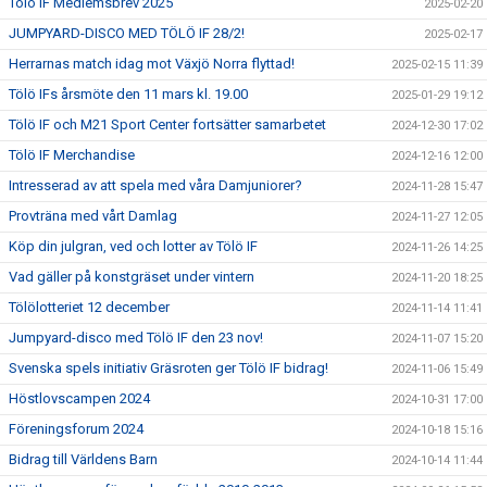
Tölö IF Medlemsbrev 2025
2025-02-20
JUMPYARD-DISCO MED TÖLÖ IF 28/2!
2025-02-17
Herrarnas match idag mot Växjö Norra flyttad!
2025-02-15 11:39
Tölö IFs årsmöte den 11 mars kl. 19.00
2025-01-29 19:12
Tölö IF och M21 Sport Center fortsätter samarbetet
2024-12-30 17:02
Tölö IF Merchandise
2024-12-16 12:00
Intresserad av att spela med våra Damjuniorer?
2024-11-28 15:47
Provträna med vårt Damlag
2024-11-27 12:05
Köp din julgran, ved och lotter av Tölö IF
2024-11-26 14:25
Vad gäller på konstgräset under vintern
2024-11-20 18:25
Tölölotteriet 12 december
2024-11-14 11:41
Jumpyard-disco med Tölö IF den 23 nov!
2024-11-07 15:20
Svenska spels initiativ Gräsroten ger Tölö IF bidrag!
2024-11-06 15:49
Höstlovscampen 2024
2024-10-31 17:00
Föreningsforum 2024
2024-10-18 15:16
Bidrag till Världens Barn
2024-10-14 11:44