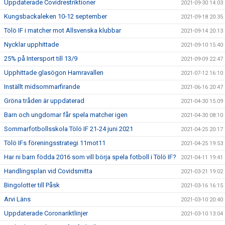
Uppdaterade Covidrestriktioner
2021-09-30 14:03
Kungsbackaleken 10-12 september
2021-09-18 20:35
Tölö IF i matcher mot Allsvenska klubbar
2021-09-14 20:13
Nycklar upphittade
2021-09-10 15:40
25% på Intersport till 13/9
2021-09-09 22:47
Upphittade glasögon Hamravallen
2021-07-12 16:10
Inställt midsommarfirande
2021-06-16 20:47
Gröna tråden är uppdaterad
2021-04-30 15:09
Barn och ungdomar får spela matcher igen
2021-04-30 08:10
Sommarfotbollsskola Tölö IF 21-24 juni 2021
2021-04-25 20:17
Tölö IFs föreningsstrategi 11mot11
2021-04-25 19:53
Har ni barn födda 2016 som vill börja spela fotboll i Tölö IF?
2021-04-11 19:41
Handlingsplan vid Covidsmitta
2021-03-21 19:02
Bingolotter till Påsk
2021-03-16 16:15
Arvi Läns
2021-03-10 20:40
Uppdaterade Coronariktlinjer
2021-03-10 13:04