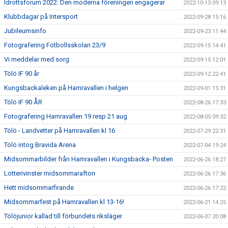
Idrottsforum 2022: Den moderna föreningen engagerar
2022-10-13 09:13
Klubbdagar på Intersport
2022-09-28 15:16
Jubileumsinfo
2022-09-23 11:44
Fotografering Fotbollsskolan 23/9
2022-09-15 14:41
Vi meddelar med sorg
2022-09-15 12:01
Tölö IF 90 år
2022-09-12 22:41
Kungsbackaleken på Hamravallen i helgen
2022-09-01 15:31
Tölö IF 90 ÅR
2022-08-26 17:33
Fotografering Hamravallen 19 resp 21 aug
2022-08-05 09:32
Tölö - Landvetter på Hamravallen kl 16
2022-07-29 22:31
Tölö intog Bravida Arena
2022-07-04 19:24
Midsommarbilder från Hamravallen i Kungsbacka- Posten
2022-06-26 18:27
Lotterivinster midsommarafton
2022-06-26 17:36
Hett midsommarfirande
2022-06-26 17:22
Midsommarfest på Hamravallen kl 13-16!
2022-06-21 14:25
Tölöjunior kallad till förbundets riksläger
2022-06-07 20:08