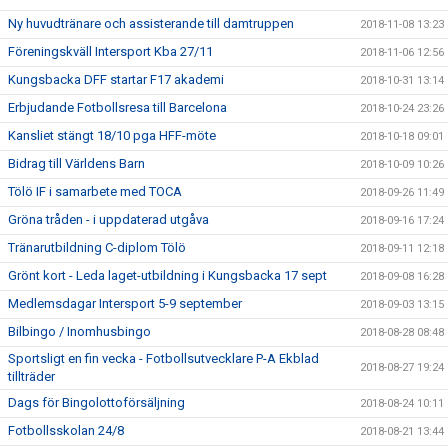
Ny huvudtränare och assisterande till damtruppen
2018-11-08 13:23
Föreningskväll Intersport Kba 27/11
2018-11-06 12:56
Kungsbacka DFF startar F17 akademi
2018-10-31 13:14
Erbjudande Fotbollsresa till Barcelona
2018-10-24 23:26
Kansliet stängt 18/10 pga HFF-möte
2018-10-18 09:01
Bidrag till Världens Barn
2018-10-09 10:26
Tölö IF i samarbete med TOCA
2018-09-26 11:49
Gröna tråden - i uppdaterad utgåva
2018-09-16 17:24
Tränarutbildning C-diplom Tölö
2018-09-11 12:18
Grönt kort - Leda laget-utbildning i Kungsbacka 17 sept
2018-09-08 16:28
Medlemsdagar Intersport 5-9 september
2018-09-03 13:15
Bilbingo / Inomhusbingo
2018-08-28 08:48
Sportsligt en fin vecka - Fotbollsutvecklare P-A Ekblad
2018-08-27 19:24
tillträder
Dags för Bingolottoförsäljning
2018-08-24 10:11
Fotbollsskolan 24/8
2018-08-21 13:44