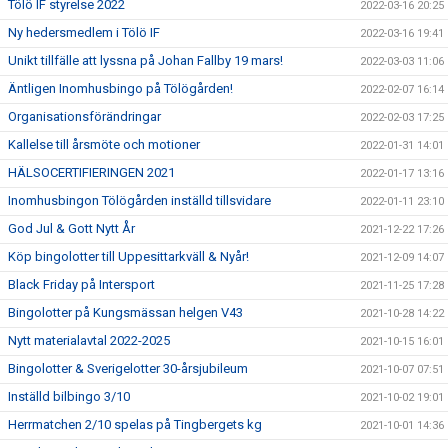
Tölö IF styrelse 2022
2022-03-16 20:25
Ny hedersmedlem i Tölö IF
2022-03-16 19:41
Unikt tillfälle att lyssna på Johan Fallby 19 mars!
2022-03-03 11:06
Äntligen Inomhusbingo på Tölögården!
2022-02-07 16:14
Organisationsförändringar
2022-02-03 17:25
Kallelse till årsmöte och motioner
2022-01-31 14:01
HÄLSOCERTIFIERINGEN 2021
2022-01-17 13:16
Inomhusbingon Tölögården inställd tillsvidare
2022-01-11 23:10
God Jul & Gott Nytt År
2021-12-22 17:26
Köp bingolotter till Uppesittarkväll & Nyår!
2021-12-09 14:07
Black Friday på Intersport
2021-11-25 17:28
Bingolotter på Kungsmässan helgen V43
2021-10-28 14:22
Nytt materialavtal 2022-2025
2021-10-15 16:01
Bingolotter & Sverigelotter 30-årsjubileum
2021-10-07 07:51
Inställd bilbingo 3/10
2021-10-02 19:01
Herrmatchen 2/10 spelas på Tingbergets kg
2021-10-01 14:36