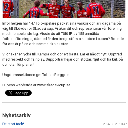
FÖRENINGSINFO
TÖLÖFONDEN
Inför helgen har 147 Tölö-spelare packat sina väskor och är i dagarna på
KIOSKEN
väg till Skövde för Skadevi cup. Vi åker dit och representerar vår förening
med nio spelande lag. Visste du att Tölö IF, av 155 anmälda
EVENEMANG
fotbollsföreningar, därmed är den tredje största klubben i cupen? Boendet
för oss är på en och samma skola i stan.
FOTBOLLSSKOLAN P/F 2020 & 2021
Vi önskar er lycka till! Kämpa och gör ert bästa. Lär er något nytt. Uppträd
med respekt och fair play. Supportrar hejar och stöttar. Njut och ha kul, på
SPONSORER / SAMARBETSPARTNER
och utanför planen!
Ungdomssektionen gm Tobias Berggren
ÖVRIGT
Cupens webbsida är www.skadevicup.se.
DOKUMENT
TÖLÖ IF MERCHANDISE SHOP
Nyhetsarkiv
Ett stort tack!
2026-06-23 10:47