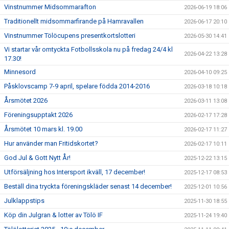
Vinstnummer Midsommarafton
2026-06-19 18:06
Traditionellt midsommarfirande på Hamravallen
2026-06-17 20:10
Vinstnummer Tölöcupens presentkortslotteri
2026-05-30 14:41
Vi startar vår omtyckta Fotbollsskola nu på fredag 24/4 kl
2026-04-22 13:28
17.30!
Minnesord
2026-04-10 09:25
Påsklovscamp 7-9 april, spelare födda 2014-2016
2026-03-18 10:18
Årsmötet 2026
2026-03-11 13:08
Föreningsupptakt 2026
2026-02-17 17:28
Årsmötet 10 mars kl. 19.00
2026-02-17 11:27
Hur använder man Fritidskortet?
2026-02-17 10:11
God Jul & Gott Nytt År!
2025-12-22 13:15
Utförsäljning hos Intersport ikväll, 17 december!
2025-12-17 08:53
Beställ dina tryckta föreningskläder senast 14 december!
2025-12-01 10:56
Julklappstips
2025-11-30 18:55
Köp din Julgran & lotter av Tölö IF
2025-11-24 19:40