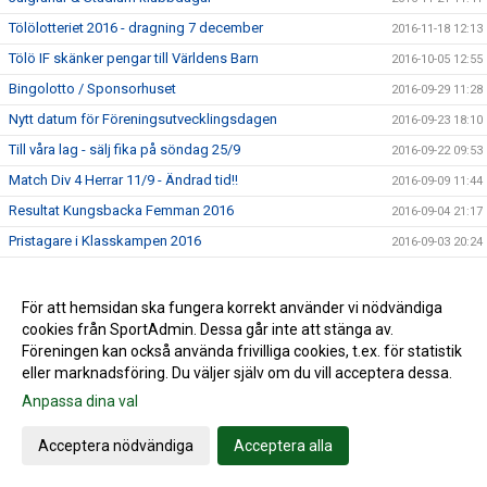
Tölölotteriet 2016 - dragning 7 december
2016-11-18 12:13
Tölö IF skänker pengar till Världens Barn
2016-10-05 12:55
Bingolotto / Sponsorhuset
2016-09-29 11:28
Nytt datum för Föreningsutvecklingsdagen
2016-09-23 18:10
Till våra lag - sälj fika på söndag 25/9
2016-09-22 09:53
Match Div 4 Herrar 11/9 - Ändrad tid!!
2016-09-09 11:44
Resultat Kungsbacka Femman 2016
2016-09-04 21:17
Pristagare i Klasskampen 2016
2016-09-03 20:24
Resultat Kungsbacka Femman 3/9
2016-09-03 20:21
Slutspel Kungsbacka femman 4/9
2016-09-03 15:20
För att hemsidan ska fungera korrekt använder vi nödvändiga
cookies från SportAdmin. Dessa går inte att stänga av.
Bingolottopremiär 28 augusti!
2016-08-24 11:33
Föreningen kan också använda frivilliga cookies, t.ex. för statistik
Kungsbackafemman 3-4/9
2016-08-10 10:45
eller marknadsföring. Du väljer själv om du vill acceptera dessa.
Fotbollsskolan
2016-08-10 10:41
Anpassa dina val
Trevlig sommar önskar Tölö IF
2016-06-28 14:06
Acceptera nödvändiga
Acceptera alla
Lyckat midsommarfirande på Hamravallen
2016-06-27 13:28
Parkeringsproblem Tölöcupen
2016-06-05 14:31