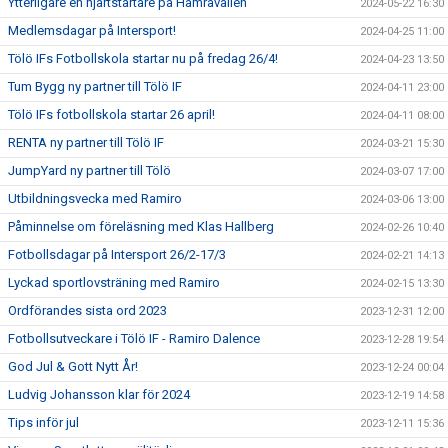
Ytterligare en hjärtstartare på Hamravallen
2024-05-22 16:30
Medlemsdagar på Intersport!
2024-04-25 11:00
Tölö IFs Fotbollskola startar nu på fredag 26/4!
2024-04-23 13:50
Tum Bygg ny partner till Tölö IF
2024-04-11 23:00
Tölö IFs fotbollskola startar 26 april!
2024-04-11 08:00
RENTA ny partner till Tölö IF
2024-03-21 15:30
JumpYard ny partner till Tölö
2024-03-07 17:00
Utbildningsvecka med Ramiro
2024-03-06 13:00
Påminnelse om föreläsning med Klas Hallberg
2024-02-26 10:40
Fotbollsdagar på Intersport 26/2-17/3
2024-02-21 14:13
Lyckad sportlovsträning med Ramiro
2024-02-15 13:30
Ordförandes sista ord 2023
2023-12-31 12:00
Fotbollsutveckare i Tölö IF - Ramiro Dalence
2023-12-28 19:54
God Jul & Gott Nytt År!
2023-12-24 00:04
Ludvig Johansson klar för 2024
2023-12-19 14:58
Tips inför jul
2023-12-11 15:36