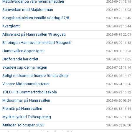
Matchvärdar på våra hemmamatcher
2023-09-01 15:15
Samverkan med Majblomman
2023-09-01 15:03
Kungsbackaleken inställd söndag 27/8
2023-08-26 13:45
Kvarglömt
2023-08-23 10:44
Allsvenskt på Hamravallen 19 augusti
2023-08-15 22:03
Bil-bingon Hamravallen inställd 9 augusti
2023-08-09 11:43
Hamravallen öppen igen!
2023-08-08 10:23
Ordförande har ordet
2023-07-31 12:05
Skadevi cup denna helgen
2023-07-02 11:14
Soligt midsommarfirande för alla åldrar
2023-06-26 14:17
Vinnare Midsommarlotterier
2023-06-24 13:26
TÖLÖ IF:s Sommarfotbollsskola
2023-06-22 16:12
Midsommar på Hamravallen
2023-06-20 09:29
Premiär på Hamravallen
2023-06-13 13:44
Mycket lyckad Tölöcupshelg
2023-06-05 11:14
Äntligen Tölöcupen 2023
2023-06-03 07:30