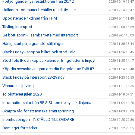
Förtydligande nya restriktioner från 20/12
2020-12-19 16:47
Hallands kommuner behåller restriktiv linje
2020-12-14 16:47
Uppdaterade riktlinjer från FHM
2020-12-11 11:48
Tävling Intersport
2020-12-08 15:59
Ge bort sport - i sambarbete med Intersport
2020-12-07 13:03
Härlig start på julgransförsäljningen!
2020-11-30 18:44
Black Friday - shoppa billigt och stöd Tölö IF
2020-11-26 13:45
Stöd Tölö IF och köp Julkalender, Bingolotter & Enjoy!
2020-11-25 14:17
Köp din svenska Julgran och din Bingolott av Tölö IF!
2020-11-24 16:48
Black Friday på Intersport 23-29 nov
2020-11-23 16:55
Vinnare säljtävling
2020-11-21 13:35
Tölölotteriet julen 2020
2020-11-18 07:31
Informationsfilm från RF SISU om de nya riktlinjerna
2020-11-04 14:26
Skärpta råd för att minska smittspridning
2020-11-03 15:09
Inomhusbingon - INSTÄLLD TILLSVIDARE
2020-10-25 20:36
Damlaget förstärker
2020-10-22 20:55