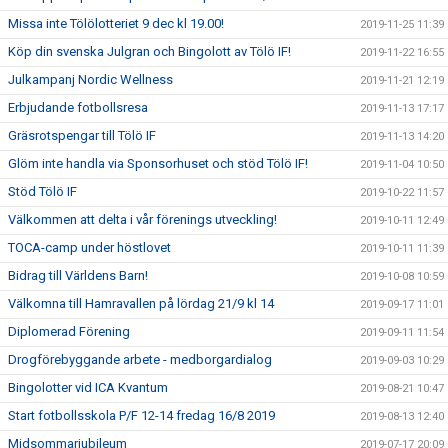
Missa inte Tölölotteriet 9 dec kl 19.00!
2019-11-25 11:39
Köp din svenska Julgran och Bingolott av Tölö IF!
2019-11-22 16:55
Julkampanj Nordic Wellness
2019-11-21 12:19
Erbjudande fotbollsresa
2019-11-13 17:17
Gräsrotspengar till Tölö IF
2019-11-13 14:20
Glöm inte handla via Sponsorhuset och stöd Tölö IF!
2019-11-04 10:50
Stöd Tölö IF
2019-10-22 11:57
Välkommen att delta i vår förenings utveckling!
2019-10-11 12:49
TOCA-camp under höstlovet
2019-10-11 11:39
Bidrag till Världens Barn!
2019-10-08 10:59
Välkomna till Hamravallen på lördag 21/9 kl 14
2019-09-17 11:01
Diplomerad Förening
2019-09-11 11:54
Drogförebyggande arbete - medborgardialog
2019-09-03 10:29
Bingolotter vid ICA Kvantum
2019-08-21 10:47
Start fotbollsskola P/F 12-14 fredag 16/8 2019
2019-08-13 12:40
Midsommarjubileum
2019-07-17 20:09