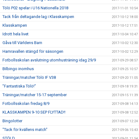
Tölö P02 spelar i U16 Nationella 2018
2017-11-01 10:54
Tack från deltagande lag i Klasskampen
2017-10-12 18:00
Klasskampen
2017-10-12 17:51
Idrott hela livet
2017-10-04 10:47
Gåva till Världens Barn
2017-10-02 12:30
Hamravallen stängd för säsongen
2017-10-02 12:29
Fotbollsskolan avslutning utomhusträning idag 29/9
2017-09-29 08:57
Bilbingo inomhus
2017-09-25 10:57
Träningar/matcher Tölö IF V38
2017-09-20 11:05
”Fantastiska Tölö!”
2017-09-18 19:31
Träningar/matcher 15-17 september
2017-09-15 11:39
Fotbollsskolan fredag 8/9
2017-09-08 14:13
KLASSKAMPEN 9-10 SEP FLYTTAD!!
2017-09-08 12:52
Bingolotter
2017-09-07 12:24
"Tack för kvällens match"
2017-09-06 15:43
STÖLD
2017-09-01 11:54