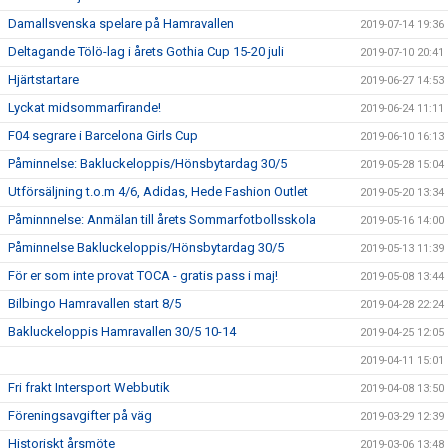
Damallsvenska spelare på Hamravallen
2019-07-14 19:36
Deltagande Tölö-lag i årets Gothia Cup 15-20 juli
2019-07-10 20:41
Hjärtstartare
2019-06-27 14:53
Lyckat midsommarfirande!
2019-06-24 11:11
F04 segrare i Barcelona Girls Cup
2019-06-10 16:13
Påminnelse: Bakluckeloppis/Hönsbytardag 30/5
2019-05-28 15:04
Utförsäljning t.o.m 4/6, Adidas, Hede Fashion Outlet
2019-05-20 13:34
Påminnnelse: Anmälan till årets Sommarfotbollsskola
2019-05-16 14:00
Påminnelse Bakluckeloppis/Hönsbytardag 30/5
2019-05-13 11:39
För er som inte provat TOCA - gratis pass i maj!
2019-05-08 13:44
Bilbingo Hamravallen start 8/5
2019-04-28 22:24
Bakluckeloppis Hamravallen 30/5 10-14
2019-04-25 12:05
2019-04-11 15:01
Fri frakt Intersport Webbutik
2019-04-08 13:50
Föreningsavgifter på väg
2019-03-29 12:39
Historiskt årsmöte
2019-03-06 13:48