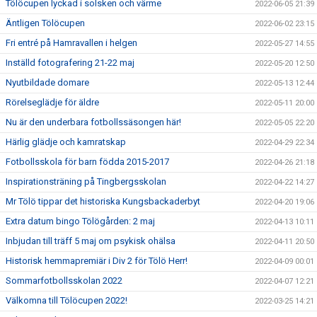
Tölöcupen lyckad i solsken och värme
2022-06-05 21:39
Äntligen Tölöcupen
2022-06-02 23:15
Fri entré på Hamravallen i helgen
2022-05-27 14:55
Inställd fotografering 21-22 maj
2022-05-20 12:50
Nyutbildade domare
2022-05-13 12:44
Rörelseglädje för äldre
2022-05-11 20:00
Nu är den underbara fotbollssäsongen här!
2022-05-05 22:20
Härlig glädje och kamratskap
2022-04-29 22:34
Fotbollsskola för barn födda 2015-2017
2022-04-26 21:18
Inspirationsträning på Tingbergsskolan
2022-04-22 14:27
Mr Tölö tippar det historiska Kungsbackaderbyt
2022-04-20 19:06
Extra datum bingo Tölögården: 2 maj
2022-04-13 10:11
Inbjudan till träff 5 maj om psykisk ohälsa
2022-04-11 20:50
Historisk hemmapremiär i Div 2 för Tölö Herr!
2022-04-09 00:01
Sommarfotbollsskolan 2022
2022-04-07 12:21
Välkomna till Tölöcupen 2022!
2022-03-25 14:21