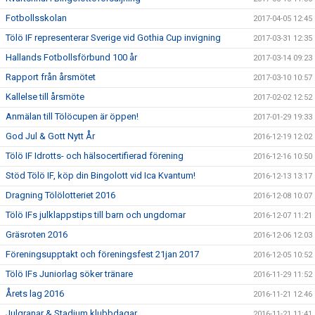
Fotbollsskolan
2017-04-05 12:45
Tölö IF representerar Sverige vid Gothia Cup invigning
2017-03-31 12:35
Hallands Fotbollsförbund 100 år
2017-03-14 09:23
Rapport från årsmötet
2017-03-10 10:57
Kallelse till årsmöte
2017-02-02 12:52
Anmälan till Tölöcupen är öppen!
2017-01-29 19:33
God Jul & Gott Nytt År
2016-12-19 12:02
Tölö IF Idrotts- och hälsocertifierad förening
2016-12-16 10:50
Stöd Tölö IF, köp din Bingolott vid Ica Kvantum!
2016-12-13 13:17
Dragning Tölölotteriet 2016
2016-12-08 10:07
Tölö IFs julklappstips till barn och ungdomar
2016-12-07 11:21
Gräsroten 2016
2016-12-06 12:03
Föreningsupptakt och föreningsfest 21jan 2017
2016-12-05 10:52
Tölö IFs Juniorlag söker tränare
2016-11-29 11:52
Årets lag 2016
2016-11-21 12:46
Julgranar & Stadium klubbdagar
2016-11-21 11:41