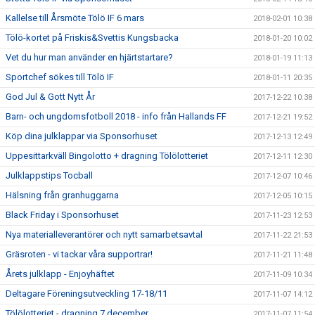
Kallelse till Årsmöte Tölö IF 6 mars
2018-02-01 10:38
Tölö-kortet på Friskis&Svettis Kungsbacka
2018-01-20 10:02
Vet du hur man använder en hjärtstartare?
2018-01-19 11:13
Sportchef sökes till Tölö IF
2018-01-11 20:35
God Jul & Gott Nytt År
2017-12-22 10:38
Barn- och ungdomsfotboll 2018 - info från Hallands FF
2017-12-21 19:52
Köp dina julklappar via Sponsorhuset
2017-12-13 12:49
Uppesittarkväll Bingolotto + dragning Tölölotteriet
2017-12-11 12:30
Julklappstips Tocball
2017-12-07 10:46
Hälsning från granhuggarna
2017-12-05 10:15
Black Friday i Sponsorhuset
2017-11-23 12:53
Nya materialleverantörer och nytt samarbetsavtal
2017-11-22 21:53
Gräsroten - vi tackar våra supportrar!
2017-11-21 11:48
Årets julklapp - Enjoyhäftet
2017-11-09 10:34
Deltagare Föreningsutveckling 17-18/11
2017-11-07 14:12
Tölölotteriet - dragning 7 december
2017-11-07 11:54