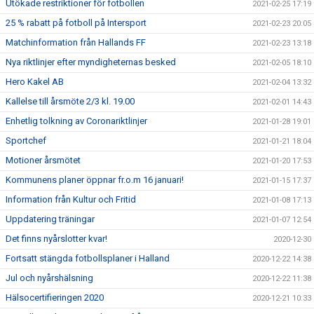
Utökade restriktioner för fotbollen
2021-02-25 17:19
25 % rabatt på fotboll på Intersport
2021-02-23 20:05
Matchinformation från Hallands FF
2021-02-23 13:18
Nya riktlinjer efter myndigheternas besked
2021-02-05 18:10
Hero Kakel AB
2021-02-04 13:32
Kallelse till årsmöte 2/3 kl. 19.00
2021-02-01 14:43
Enhetlig tolkning av Coronariktlinjer
2021-01-28 19:01
Sportchef
2021-01-21 18:04
Motioner årsmötet
2021-01-20 17:53
Kommunens planer öppnar fr.o.m 16 januari!
2021-01-15 17:37
Information från Kultur och Fritid
2021-01-08 17:13
Uppdatering träningar
2021-01-07 12:54
Det finns nyårslotter kvar!
2020-12-30
Fortsatt stängda fotbollsplaner i Halland
2020-12-22 14:38
Jul och nyårshälsning
2020-12-22 11:38
Hälsocertifieringen 2020
2020-12-21 10:33