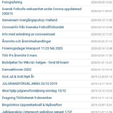
Fotografering
2020-03-20 14:25
Svensk Fotbolls verksamhet under Corona uppdaterad
2020-03-17 09:47
200315
Gemensam övergångspolicy i Halland
2020-03-13 17:30
Coronainfo från Svenska Fotbollförbundet
2020-03-13 13:58
Info med anledning av coronaviruset
2020-03-12 17:27
Årsmöte och årsmöteshandlingar
2020-02-25 21:15
Föreningsdagar Intersport 17-23 feb 2020
2020-02-14 12:48
Tölö IFs årsmöte 3 mars
2020-02-05 17:50
Biobiljetter för 99kr/st i helgen - först till kvarn!
2020-01-31 15:21
Damsektionen 2020
2020-01-12 10:14
God Jul & Gott Nytt År
2019-12-20 01:15
JULGRANSFÖRSÄLJNING 23/12 2019
2019-12-17 10:31
Akut hjälp julgransförsäljning söndag 15/12
2019-12-12 12:53
Dragning Tölölotteriet 9 december
2019-12-11 12:13
Bingolottos Uppesittarkväll & Nyårsafton
2019-12-09 12:01
Julklappsköp i Intersport webshop senast 1/12!
2019-11-27 11:36