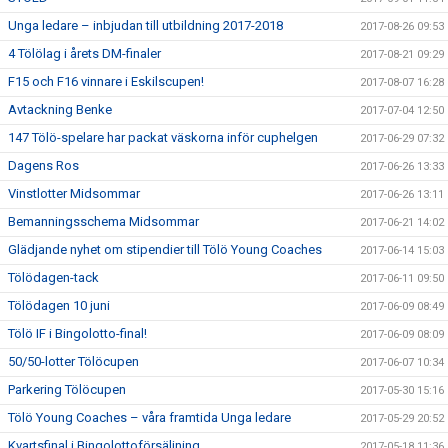
Unga ledare – inbjudan till utbildning 2017-2018
2017-08-26 09:53
4 Tölölag i årets DM-finaler
2017-08-21 09:29
F15 och F16 vinnare i Eskilscupen!
2017-08-07 16:28
Avtackning Benke
2017-07-04 12:50
147 Tölö-spelare har packat väskorna inför cuphelgen
2017-06-29 07:32
Dagens Ros
2017-06-26 13:33
Vinstlotter Midsommar
2017-06-26 13:11
Bemanningsschema Midsommar
2017-06-21 14:02
Glädjande nyhet om stipendier till Tölö Young Coaches
2017-06-14 15:03
Tölödagen-tack
2017-06-11 09:50
Tölödagen 10 juni
2017-06-09 08:49
Tölö IF i Bingolotto-final!
2017-06-09 08:09
50/50-lotter Tölöcupen
2017-06-07 10:34
Parkering Tölöcupen
2017-05-30 15:16
Tölö Young Coaches – våra framtida Unga ledare
2017-05-29 20:52
Kvartsfinal i Bingolottoförsäljning
2017-05-18 11:36