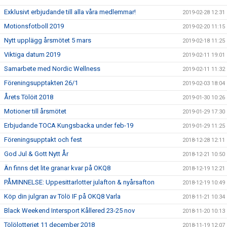
Exklusivt erbjudande till alla våra medlemmar!
2019-02-28 12:31
Motionsfotboll 2019
2019-02-20 11:15
Nytt upplägg årsmötet 5 mars
2019-02-18 11:25
Viktiga datum 2019
2019-02-11 19:01
Samarbete med Nordic Wellness
2019-02-11 11:32
Föreningsupptakten 26/1
2019-02-03 18:04
Årets Tölöit 2018
2019-01-30 10:26
Motioner till årsmötet
2019-01-29 17:30
Erbjudande TOCA Kungsbacka under feb-19
2019-01-29 11:25
Föreningsupptakt och fest
2018-12-28 12:11
God Jul & Gott Nytt År
2018-12-21 10:50
Än finns det lite granar kvar på OKQ8
2018-12-19 12:21
PÅMINNELSE: Uppesittarlotter julafton & nyårsafton
2018-12-19 10:49
Köp din julgran av Tölö IF på OKQ8 Varla
2018-11-21 10:34
Black Weekend Intersport Kållered 23-25 nov
2018-11-20 10:13
Tölölotteriet 11 december 2018
2018-11-19 12:07