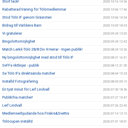
Stort tack!
2020-10-16 14:56
Rabatterad träning för Tölömedlemmar
2020-10-06 17:46
Stöd Tölö IF genom Gräsroten
2020-10-06 14:54
Bidrag till Världens Barn
2020-10-03 18:53
Vi gratulerar
2020-09-24 13:02
Bingolottomöjlighet
2020-09-24 12:42
Match Lerkil-Tölö 28/8 Div 4 Herrar - Ingen publik!
2020-08-24 10:26
Ny bingolottomöjlighet med stöd till Tölö IF
2020-08-21 16:51
SvFFs riktlinjer - publik
2020-08-12 21:30
Se Tölö IFs direktsända matcher
2020-08-04 19:23
Inställd Fotografering
2020-08-03 09:15
En tyst minut för Leif Lindvall
2020-07-30 18:36
Publikfria matcher!
2020-07-27 19:47
Leif Lindvall
2020-07-26 22:45
Medlemserbjudande hos Friskis&Svettis
2020-07-14 13:15
Tölöcupen inställd
2020-07-01 18:01