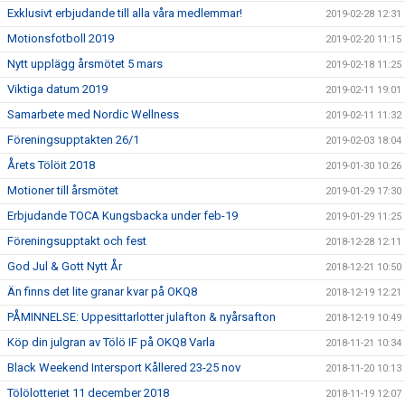
Exklusivt erbjudande till alla våra medlemmar!
2019-02-28 12:31
Motionsfotboll 2019
2019-02-20 11:15
Nytt upplägg årsmötet 5 mars
2019-02-18 11:25
Viktiga datum 2019
2019-02-11 19:01
Samarbete med Nordic Wellness
2019-02-11 11:32
Föreningsupptakten 26/1
2019-02-03 18:04
Årets Tölöit 2018
2019-01-30 10:26
Motioner till årsmötet
2019-01-29 17:30
Erbjudande TOCA Kungsbacka under feb-19
2019-01-29 11:25
Föreningsupptakt och fest
2018-12-28 12:11
God Jul & Gott Nytt År
2018-12-21 10:50
Än finns det lite granar kvar på OKQ8
2018-12-19 12:21
PÅMINNELSE: Uppesittarlotter julafton & nyårsafton
2018-12-19 10:49
Köp din julgran av Tölö IF på OKQ8 Varla
2018-11-21 10:34
Black Weekend Intersport Kållered 23-25 nov
2018-11-20 10:13
Tölölotteriet 11 december 2018
2018-11-19 12:07