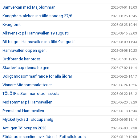
Samverkan med Majblomman
2023-09-01 15:03
Kungsbackaleken inställd söndag 27/8
2023-08-26 13:45
Kvarglömt
2023-08-23 10:44
Allsvenskt på Hamravallen 19 augusti
2023-08-15 22:03
Bil-bingon Hamravallen inställd 9 augusti
2023-08-09 11:43
Hamravallen öppen igen!
2023-08-08 10:23
Ordförande har ordet
2023-07-31 12:05
Skadevi cup denna helgen
2023-07-02 11:14
Soligt midsommarfirande för alla åldrar
2023-06-26 14:17
Vinnare Midsommarlotterier
2023-06-24 13:26
TÖLÖ IF:s Sommarfotbollsskola
2023-06-22 16:12
Midsommar på Hamravallen
2023-06-20 09:29
Premiär på Hamravallen
2023-06-13 13:44
Mycket lyckad Tölöcupshelg
2023-06-05 11:14
Äntligen Tölöcupen 2023
2023-06-03 07:30
Förlängd insamling av kläder till Fotbollsloppis!
2023-05-19 10:00