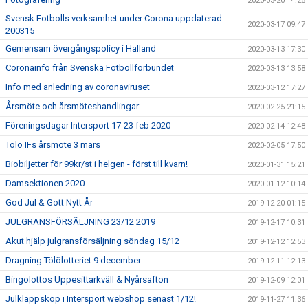
2020-03-20 14:25
Svensk Fotbolls verksamhet under Corona uppdaterad
2020-03-17 09:47
200315
Gemensam övergångspolicy i Halland
2020-03-13 17:30
Coronainfo från Svenska Fotbollförbundet
2020-03-13 13:58
Info med anledning av coronaviruset
2020-03-12 17:27
Årsmöte och årsmöteshandlingar
2020-02-25 21:15
Föreningsdagar Intersport 17-23 feb 2020
2020-02-14 12:48
Tölö IFs årsmöte 3 mars
2020-02-05 17:50
Biobiljetter för 99kr/st i helgen - först till kvarn!
2020-01-31 15:21
Damsektionen 2020
2020-01-12 10:14
God Jul & Gott Nytt År
2019-12-20 01:15
JULGRANSFÖRSÄLJNING 23/12 2019
2019-12-17 10:31
Akut hjälp julgransförsäljning söndag 15/12
2019-12-12 12:53
Dragning Tölölotteriet 9 december
2019-12-11 12:13
Bingolottos Uppesittarkväll & Nyårsafton
2019-12-09 12:01
Julklappsköp i Intersport webshop senast 1/12!
2019-11-27 11:36