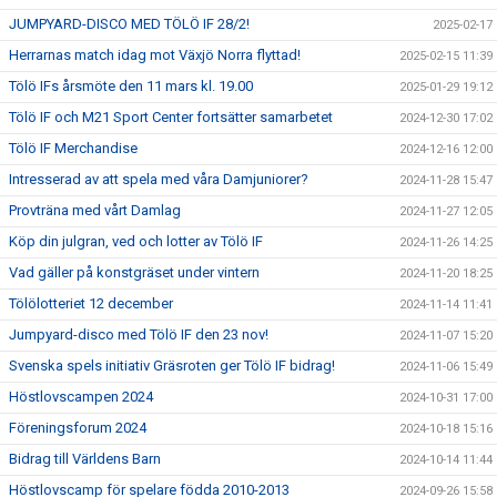
JUMPYARD-DISCO MED TÖLÖ IF 28/2!
2025-02-17
Herrarnas match idag mot Växjö Norra flyttad!
2025-02-15 11:39
Tölö IFs årsmöte den 11 mars kl. 19.00
2025-01-29 19:12
Tölö IF och M21 Sport Center fortsätter samarbetet
2024-12-30 17:02
Tölö IF Merchandise
2024-12-16 12:00
Intresserad av att spela med våra Damjuniorer?
2024-11-28 15:47
Provträna med vårt Damlag
2024-11-27 12:05
Köp din julgran, ved och lotter av Tölö IF
2024-11-26 14:25
Vad gäller på konstgräset under vintern
2024-11-20 18:25
Tölölotteriet 12 december
2024-11-14 11:41
Jumpyard-disco med Tölö IF den 23 nov!
2024-11-07 15:20
Svenska spels initiativ Gräsroten ger Tölö IF bidrag!
2024-11-06 15:49
Höstlovscampen 2024
2024-10-31 17:00
Föreningsforum 2024
2024-10-18 15:16
Bidrag till Världens Barn
2024-10-14 11:44
Höstlovscamp för spelare födda 2010-2013
2024-09-26 15:58