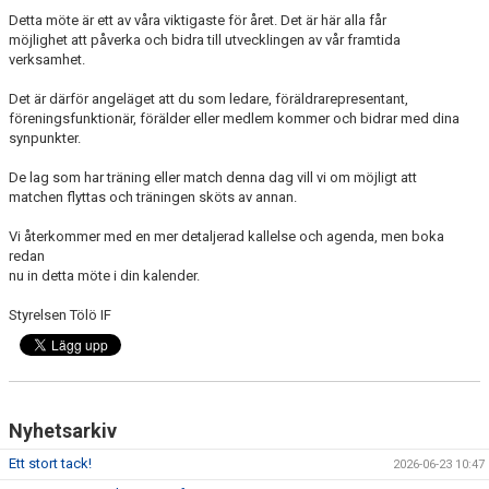
FÖRENINGSINFO
Detta möte är ett av våra viktigaste för året. Det är här alla får
möjlighet att påverka och bidra till utvecklingen av vår framtida
TÖLÖFONDEN
verksamhet.
KIOSKEN
Det är därför angeläget att du som ledare, föräldrarepresentant,
föreningsfunktionär, förälder eller medlem kommer och bidrar med dina
synpunkter.
EVENEMANG
De lag som har träning eller match denna dag vill vi om möjligt att
FOTBOLLSSKOLAN P/F 2020 & 2021
matchen flyttas och träningen sköts av annan.
Vi återkommer med en mer detaljerad kallelse och agenda, men boka
SPONSORER / SAMARBETSPARTNER
redan
nu in detta möte i din kalender.
ÖVRIGT
Styrelsen Tölö IF
DOKUMENT
TÖLÖ IF MERCHANDISE SHOP
Nyhetsarkiv
Ett stort tack!
2026-06-23 10:47