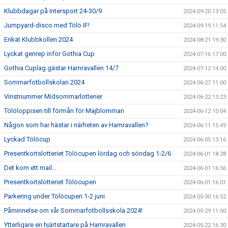
Klubbdagar på Intersport 24-30/9
2024-09-20 13:05
Jumpyard-disco med Tölö IF!
2024-09-19 11:54
Enkät Klubbkollen 2024
2024-08-21 19:30
Lyckat genrep inför Gothia Cup
2024-07-16 17:00
Gothia Cuplag gästar Hamravallen 14/7
2024-07-12 14:00
Sommarfotbollskolan 2024
2024-06-27 11:00
Vinstnummer Midsommarlotterier
2024-06-22 13:23
Tölöloppisen till förmån för Majblomman
2024-06-12 10:04
Någon som har hästar i närheten av Hamravallen?
2024-06-11 15:49
Lyckad Tölöcup
2024-06-05 13:16
Presentkortslotteriet Tölöcupen lördag och söndag 1-2/6
2024-06-01 18:28
Det kom ett mail...
2024-06-01 16:56
Presentkortslotteriet Tölöcupen
2024-06-01 16:01
Parkering under Tölöcupen 1-2 juni
2024-05-30 16:52
Påminnelse om vår Sommarfotbollsskola 2024!
2024-05-29 11:00
Ytterligare en hjärtstartare på Hamravallen
2024-05-22 16:30