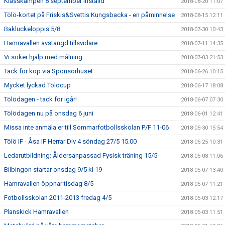
Klasskampen 8 september inställd
2018-08-20 11:07
Tölö-kortet på Friskis&Svettis Kungsbacka - en påminnelse
2018-08-15 12:11
Bakluckeloppis 5/8
2018-07-30 10:43
Hamravallen avstängd tillsvidare
2018-07-11 14:35
Vi söker hjälp med målning
2018-07-03 21:53
Tack för köp via Sponsorhuset
2018-06-26 10:15
Mycket lyckad Tölöcup
2018-06-17 18:08
Tölödagen - tack för igår!
2018-06-07 07:30
Tölödagen nu på onsdag 6 juni
2018-06-01 12:41
Missa inte anmäla er till Sommarfotbollsskolan P/F 11-06
2018-05-30 15:54
Tölö IF - Åsa IF Herrar Div 4 söndag 27/5 15.00
2018-05-25 10:31
Ledarutbildning: Åldersanpassad Fysisk träning 15/5
2018-05-08 11:06
Bilbingon startar onsdag 9/5 kl 19
2018-05-07 13:40
Hamravallen öppnar tisdag 8/5
2018-05-07 11:21
Fotbollsskolan 2011-2013 fredag 4/5
2018-05-03 12:17
Planskick Hamravallen
2018-05-03 11:51