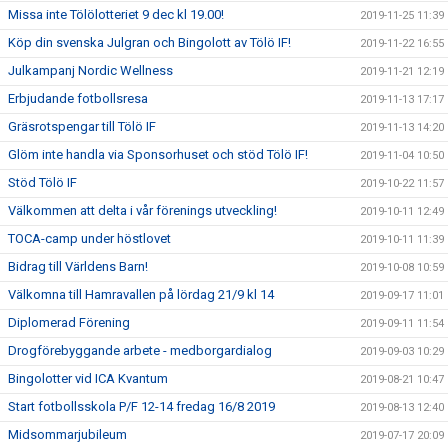
Missa inte Tölölotteriet 9 dec kl 19.00!
2019-11-25 11:39
Köp din svenska Julgran och Bingolott av Tölö IF!
2019-11-22 16:55
Julkampanj Nordic Wellness
2019-11-21 12:19
Erbjudande fotbollsresa
2019-11-13 17:17
Gräsrotspengar till Tölö IF
2019-11-13 14:20
Glöm inte handla via Sponsorhuset och stöd Tölö IF!
2019-11-04 10:50
Stöd Tölö IF
2019-10-22 11:57
Välkommen att delta i vår förenings utveckling!
2019-10-11 12:49
TOCA-camp under höstlovet
2019-10-11 11:39
Bidrag till Världens Barn!
2019-10-08 10:59
Välkomna till Hamravallen på lördag 21/9 kl 14
2019-09-17 11:01
Diplomerad Förening
2019-09-11 11:54
Drogförebyggande arbete - medborgardialog
2019-09-03 10:29
Bingolotter vid ICA Kvantum
2019-08-21 10:47
Start fotbollsskola P/F 12-14 fredag 16/8 2019
2019-08-13 12:40
Midsommarjubileum
2019-07-17 20:09