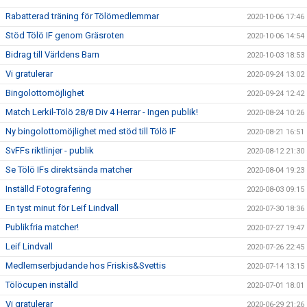
Rabatterad träning för Tölömedlemmar
2020-10-06 17:46
Stöd Tölö IF genom Gräsroten
2020-10-06 14:54
Bidrag till Världens Barn
2020-10-03 18:53
Vi gratulerar
2020-09-24 13:02
Bingolottomöjlighet
2020-09-24 12:42
Match Lerkil-Tölö 28/8 Div 4 Herrar - Ingen publik!
2020-08-24 10:26
Ny bingolottomöjlighet med stöd till Tölö IF
2020-08-21 16:51
SvFFs riktlinjer - publik
2020-08-12 21:30
Se Tölö IFs direktsända matcher
2020-08-04 19:23
Inställd Fotografering
2020-08-03 09:15
En tyst minut för Leif Lindvall
2020-07-30 18:36
Publikfria matcher!
2020-07-27 19:47
Leif Lindvall
2020-07-26 22:45
Medlemserbjudande hos Friskis&Svettis
2020-07-14 13:15
Tölöcupen inställd
2020-07-01 18:01
Vi gratulerar
2020-06-29 21:26