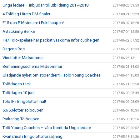
Unga ledare – inbjudan till utbildning 2017-2018
2017-08-26 09:53
4 Tölölag i årets DM-finaler
2017-08-21 09:29
F15 och F16 vinnare i Eskilscupen!
2017-08-07 16:28
Avtackning Benke
2017-07-04 12:50
147 Tölö-spelare har packat väskorna inför cuphelgen
2017-06-29 07:32
Dagens Ros
2017-06-26 13:33
Vinstlotter Midsommar
2017-06-26 13:11
Bemanningsschema Midsommar
2017-06-21 14:02
Glädjande nyhet om stipendier till Tölö Young Coaches
2017-06-14 15:03
Tölödagen-tack
2017-06-11 09:50
Tölödagen 10 juni
2017-06-09 08:49
Tölö IF i Bingolotto-final!
2017-06-09 08:09
50/50-lotter Tölöcupen
2017-06-07 10:34
Parkering Tölöcupen
2017-05-30 15:16
Tölö Young Coaches – våra framtida Unga ledare
2017-05-29 20:52
Kvartsfinal i Bingolottoförsäljning
2017-05-18 11:36