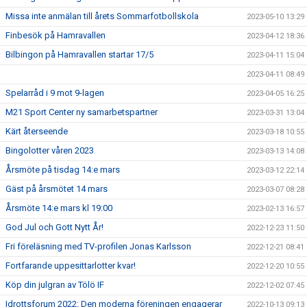
Missa inte anmälan till årets Sommarfotbollskola
2023-05-10 13:29
Finbesök på Hamravallen
2023-04-12 18:36
Bilbingon på Hamravallen startar 17/5
2023-04-11 15:04
2023-04-11 08:49
Spelarråd i 9 mot 9-lagen
2023-04-05 16:25
M21 Sport Center ny samarbetspartner
2023-03-31 13:04
Kärt återseende
2023-03-18 10:55
Bingolotter våren 2023
2023-03-13 14:08
Årsmöte på tisdag 14:e mars
2023-03-12 22:14
Gäst på årsmötet 14 mars
2023-03-07 08:28
Årsmöte 14:e mars kl 19:00
2023-02-13 16:57
God Jul och Gott Nytt År!
2022-12-23 11:50
Fri föreläsning med TV-profilen Jonas Karlsson
2022-12-21 08:41
Fortfarande uppesittarlotter kvar!
2022-12-20 10:55
Köp din julgran av Tölö IF
2022-12-02 07:45
Idrottsforum 2022: Den moderna föreningen engagerar
2022-10-13 09:13