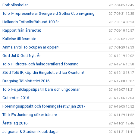
Fotbollsskolan
2017-04-05 12:45
Tölö IF representerar Sverige vid Gothia Cup invigning
2017-03-31 12:35
Hallands Fotbollsförbund 100 år
2017-03-14 09:23
Rapport från årsmötet
2017-03-10 10:57
Kallelse till årsmöte
2017-02-02 12:52
Anmälan till Tölöcupen är öppen!
2017-01-29 19:33
God Jul & Gott Nytt År
2016-12-19 12:02
Tölö IF Idrotts- och hälsocertifierad förening
2016-12-16 10:50
Stöd Tölö IF, köp din Bingolott vid Ica Kvantum!
2016-12-13 13:17
Dragning Tölölotteriet 2016
2016-12-08 10:07
Tölö IFs julklappstips till barn och ungdomar
2016-12-07 11:21
Gräsroten 2016
2016-12-06 12:03
Föreningsupptakt och föreningsfest 21jan 2017
2016-12-05 10:52
Tölö IFs Juniorlag söker tränare
2016-11-29 11:52
Årets lag 2016
2016-11-21 12:46
Julgranar & Stadium klubbdagar
2016-11-21 11:41