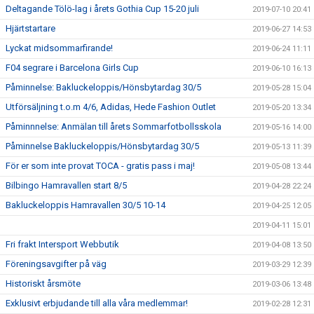
Deltagande Tölö-lag i årets Gothia Cup 15-20 juli
2019-07-10 20:41
Hjärtstartare
2019-06-27 14:53
Lyckat midsommarfirande!
2019-06-24 11:11
F04 segrare i Barcelona Girls Cup
2019-06-10 16:13
Påminnelse: Bakluckeloppis/Hönsbytardag 30/5
2019-05-28 15:04
Utförsäljning t.o.m 4/6, Adidas, Hede Fashion Outlet
2019-05-20 13:34
Påminnnelse: Anmälan till årets Sommarfotbollsskola
2019-05-16 14:00
Påminnelse Bakluckeloppis/Hönsbytardag 30/5
2019-05-13 11:39
För er som inte provat TOCA - gratis pass i maj!
2019-05-08 13:44
Bilbingo Hamravallen start 8/5
2019-04-28 22:24
Bakluckeloppis Hamravallen 30/5 10-14
2019-04-25 12:05
2019-04-11 15:01
Fri frakt Intersport Webbutik
2019-04-08 13:50
Föreningsavgifter på väg
2019-03-29 12:39
Historiskt årsmöte
2019-03-06 13:48
Exklusivt erbjudande till alla våra medlemmar!
2019-02-28 12:31