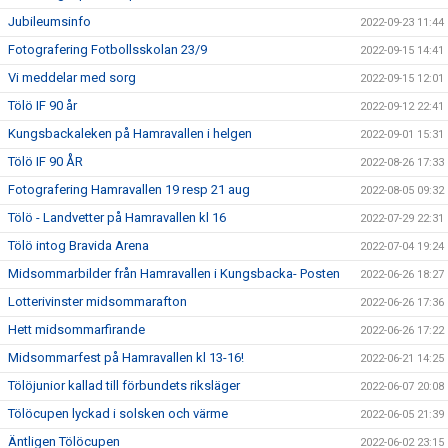
Jubileumsinfo
2022-09-23 11:44
Fotografering Fotbollsskolan 23/9
2022-09-15 14:41
Vi meddelar med sorg
2022-09-15 12:01
Tölö IF 90 år
2022-09-12 22:41
Kungsbackaleken på Hamravallen i helgen
2022-09-01 15:31
Tölö IF 90 ÅR
2022-08-26 17:33
Fotografering Hamravallen 19 resp 21 aug
2022-08-05 09:32
Tölö - Landvetter på Hamravallen kl 16
2022-07-29 22:31
Tölö intog Bravida Arena
2022-07-04 19:24
Midsommarbilder från Hamravallen i Kungsbacka- Posten
2022-06-26 18:27
Lotterivinster midsommarafton
2022-06-26 17:36
Hett midsommarfirande
2022-06-26 17:22
Midsommarfest på Hamravallen kl 13-16!
2022-06-21 14:25
Tölöjunior kallad till förbundets riksläger
2022-06-07 20:08
Tölöcupen lyckad i solsken och värme
2022-06-05 21:39
Äntligen Tölöcupen
2022-06-02 23:15