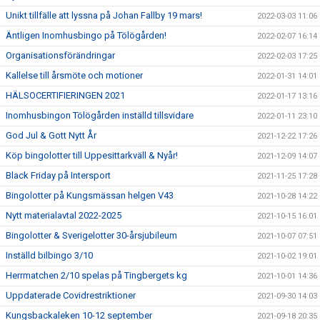
Unikt tillfälle att lyssna på Johan Fallby 19 mars!
2022-03-03 11:06
Äntligen Inomhusbingo på Tölögården!
2022-02-07 16:14
Organisationsförändringar
2022-02-03 17:25
Kallelse till årsmöte och motioner
2022-01-31 14:01
HÄLSOCERTIFIERINGEN 2021
2022-01-17 13:16
Inomhusbingon Tölögården inställd tillsvidare
2022-01-11 23:10
God Jul & Gott Nytt År
2021-12-22 17:26
Köp bingolotter till Uppesittarkväll & Nyår!
2021-12-09 14:07
Black Friday på Intersport
2021-11-25 17:28
Bingolotter på Kungsmässan helgen V43
2021-10-28 14:22
Nytt materialavtal 2022-2025
2021-10-15 16:01
Bingolotter & Sverigelotter 30-årsjubileum
2021-10-07 07:51
Inställd bilbingo 3/10
2021-10-02 19:01
Herrmatchen 2/10 spelas på Tingbergets kg
2021-10-01 14:36
Uppdaterade Covidrestriktioner
2021-09-30 14:03
Kungsbackaleken 10-12 september
2021-09-18 20:35