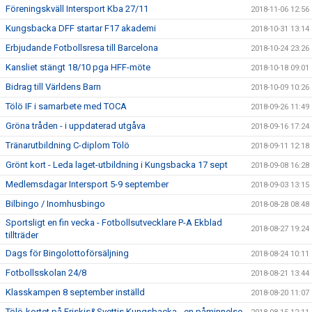
Föreningskväll Intersport Kba 27/11
2018-11-06 12:56
Kungsbacka DFF startar F17 akademi
2018-10-31 13:14
Erbjudande Fotbollsresa till Barcelona
2018-10-24 23:26
Kansliet stängt 18/10 pga HFF-möte
2018-10-18 09:01
Bidrag till Världens Barn
2018-10-09 10:26
Tölö IF i samarbete med TOCA
2018-09-26 11:49
Gröna tråden - i uppdaterad utgåva
2018-09-16 17:24
Tränarutbildning C-diplom Tölö
2018-09-11 12:18
Grönt kort - Leda laget-utbildning i Kungsbacka 17 sept
2018-09-08 16:28
Medlemsdagar Intersport 5-9 september
2018-09-03 13:15
Bilbingo / Inomhusbingo
2018-08-28 08:48
Sportsligt en fin vecka - Fotbollsutvecklare P-A Ekblad
2018-08-27 19:24
tillträder
Dags för Bingolottoförsäljning
2018-08-24 10:11
Fotbollsskolan 24/8
2018-08-21 13:44
Klasskampen 8 september inställd
2018-08-20 11:07
Tölö-kortet på Friskis&Svettis Kungsbacka - en påminnelse