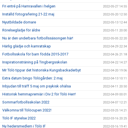
Fri entré på Hamravallen i helgen
2022-05-27 14:55
Inställd fotografering 21-22 maj
2022-05-20 12:50
Nyutbildade domare
2022-05-13 12:44
Rörelseglädje för äldre
2022-05-11 20:00
Nu är den underbara fotbollssäsongen här!
2022-05-05 22:20
Härlig glädje och kamratskap
2022-04-29 22:34
Fotbollsskola för barn födda 2015-2017
2022-04-26 21:18
Inspirationsträning på Tingbergsskolan
2022-04-22 14:27
Mr Tölö tippar det historiska Kungsbackaderbyt
2022-04-20 19:06
Extra datum bingo Tölögården: 2 maj
2022-04-13 10:11
Inbjudan till träff 5 maj om psykisk ohälsa
2022-04-11 20:50
Historisk hemmapremiär i Div 2 för Tölö Herr!
2022-04-09 00:01
Sommarfotbollsskolan 2022
2022-04-07 12:21
Välkomna till Tölöcupen 2022!
2022-03-25 14:21
Tölö IF styrelse 2022
2022-03-16 20:25
Ny hedersmedlem i Tölö IF
2022-03-16 19:41