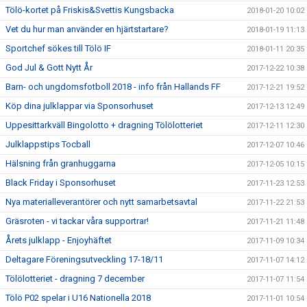
Tölö-kortet på Friskis&Svettis Kungsbacka
2018-01-20 10:02
Vet du hur man använder en hjärtstartare?
2018-01-19 11:13
Sportchef sökes till Tölö IF
2018-01-11 20:35
God Jul & Gott Nytt År
2017-12-22 10:38
Barn- och ungdomsfotboll 2018 - info från Hallands FF
2017-12-21 19:52
Köp dina julklappar via Sponsorhuset
2017-12-13 12:49
Uppesittarkväll Bingolotto + dragning Tölölotteriet
2017-12-11 12:30
Julklappstips Tocball
2017-12-07 10:46
Hälsning från granhuggarna
2017-12-05 10:15
Black Friday i Sponsorhuset
2017-11-23 12:53
Nya materialleverantörer och nytt samarbetsavtal
2017-11-22 21:53
Gräsroten - vi tackar våra supportrar!
2017-11-21 11:48
Årets julklapp - Enjoyhäftet
2017-11-09 10:34
Deltagare Föreningsutveckling 17-18/11
2017-11-07 14:12
Tölölotteriet - dragning 7 december
2017-11-07 11:54
Tölö P02 spelar i U16 Nationella 2018
2017-11-01 10:54