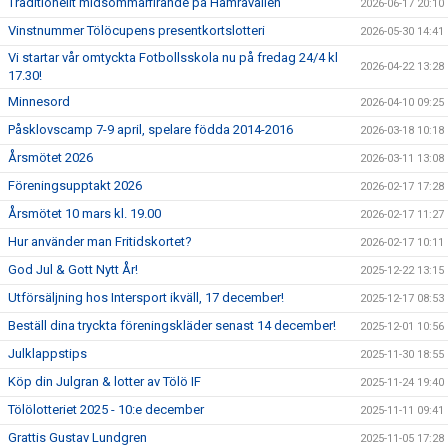
Traditionellt midsommarfirande på Hamravallen
2026-06-17 20:10
Vinstnummer Tölöcupens presentkortslotteri
2026-05-30 14:41
Vi startar vår omtyckta Fotbollsskola nu på fredag 24/4 kl
2026-04-22 13:28
17.30!
Minnesord
2026-04-10 09:25
Påsklovscamp 7-9 april, spelare födda 2014-2016
2026-03-18 10:18
Årsmötet 2026
2026-03-11 13:08
Föreningsupptakt 2026
2026-02-17 17:28
Årsmötet 10 mars kl. 19.00
2026-02-17 11:27
Hur använder man Fritidskortet?
2026-02-17 10:11
God Jul & Gott Nytt År!
2025-12-22 13:15
Utförsäljning hos Intersport ikväll, 17 december!
2025-12-17 08:53
Beställ dina tryckta föreningskläder senast 14 december!
2025-12-01 10:56
Julklappstips
2025-11-30 18:55
Köp din Julgran & lotter av Tölö IF
2025-11-24 19:40
Tölölotteriet 2025 - 10:e december
2025-11-11 09:41
Grattis Gustav Lundgren
2025-11-05 17:28