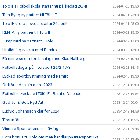
Tölö IFs Fotbollskola startar nu på fredag 26/4!
2024-04-23 13:50
Tum Bygg ny partner till Tölö IF
2024-04-11 23:00
Tölö IFs fotbollskola startar 26 april!
2024-04-11 08:00
RENTA ny partner till Tölö IF
2024-03-21 15:30
JumpYard ny partner till Tölö
2024-03-07 17:00
Utbildningsvecka med Ramiro
2024-03-06 13:00
Påminnelse om föreläsning med Klas Hallberg
2024-02-26 10:40
Fotbollsdagar på Intersport 26/2-17/3
2024-02-21 14:13
Lyckad sportlovsträning med Ramiro
2024-02-15 13:30
Ordförandes sista ord 2023
2023-12-31 12:00
Fotbollsutveckare i Tölö IF - Ramiro Dalence
2023-12-28 19:54
God Jul & Gott Nytt År!
2023-12-24 00:04
Ludvig Johansson klar för 2024
2023-12-19 14:58
Tips inför jul
2023-12-11 15:36
Vinnare Sportlottens säljtävling
2023-12-01 09:43
Extra bonus till Tölö om man handlar på Intersport 1-3
2023-11-30 17:49