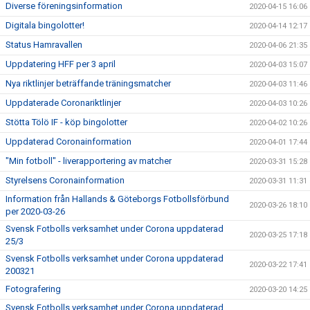
Diverse föreningsinformation
2020-04-15 16:06
Digitala bingolotter!
2020-04-14 12:17
Status Hamravallen
2020-04-06 21:35
Uppdatering HFF per 3 april
2020-04-03 15:07
Nya riktlinjer beträffande träningsmatcher
2020-04-03 11:46
Uppdaterade Coronariktlinjer
2020-04-03 10:26
Stötta Tölö IF - köp bingolotter
2020-04-02 10:26
Uppdaterad Coronainformation
2020-04-01 17:44
"Min fotboll" - liverapportering av matcher
2020-03-31 15:28
Styrelsens Coronainformation
2020-03-31 11:31
Information från Hallands & Göteborgs Fotbollsförbund
2020-03-26 18:10
per 2020-03-26
Svensk Fotbolls verksamhet under Corona uppdaterad
2020-03-25 17:18
25/3
Svensk Fotbolls verksamhet under Corona uppdaterad
2020-03-22 17:41
200321
Fotografering
2020-03-20 14:25
Svensk Fotbolls verksamhet under Corona uppdaterad