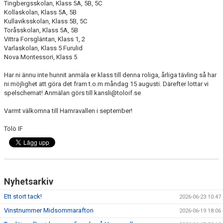
FÖRENINGSINFO
Tingbergsskolan, Klass 5A, 5B, 5C
Kollaskolan, Klass 5A, 5B
Kullaviksskolan, Klass 5B, 5C
TÖLÖFONDEN
Toråsskolan, Klass 5A, 5B
Vittra Forsgläntan, Klass 1, 2
KIOSKEN
Varlaskolan, Klass 5 Furulid
Nova Montessori, Klass 5
EVENEMANG
Har ni ännu inte hunnit anmäla er klass till denna roliga, årliga tävling så har
ni möjlighet att göra det fram t.o.m måndag 15 augusti. Därefter lottar vi
FOTBOLLSSKOLAN P/F 2020 & 2021
spelschemat! Anmälan görs till kansli@toloif.se
SPONSORER / SAMARBETSPARTNER
Varmt välkomna till Hamravallen i september!
Tölö IF
ÖVRIGT
DOKUMENT
TÖLÖ IF MERCHANDISE SHOP
Nyhetsarkiv
Ett stort tack!
2026-06-23 10:47
Vinstnummer Midsommarafton
2026-06-19 18:06