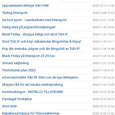
Uppdaterade riktlinjer från FHM
2020-12-11 11:48
Tävling Intersport
2020-12-08 15:59
Ge bort sport - i sambarbete med Intersport
2020-12-07 13:03
Härlig start på julgransförsäljningen!
2020-11-30 18:44
Black Friday - shoppa billigt och stöd Tölö IF
2020-11-26 13:45
Stöd Tölö IF och köp Julkalender, Bingolotter & Enjoy!
2020-11-25 14:17
Köp din svenska Julgran och din Bingolott av Tölö IF!
2020-11-24 16:48
Black Friday på Intersport 23-29 nov
2020-11-23 16:55
Vinnare säljtävling
2020-11-21 13:35
Tölölotteriet julen 2020
2020-11-18 07:31
Informationsfilm från RF SISU om de nya riktlinjerna
2020-11-04 14:26
Skärpta råd för att minska smittspridning
2020-11-03 15:09
Inomhusbingon - INSTÄLLD TILLSVIDARE
2020-10-25 20:36
Damlaget förstärker
2020-10-22 20:55
Stort tack!
2020-10-16 14:56
Rabatterad träning för Tölömedlemmar
2020-10-06 17:46