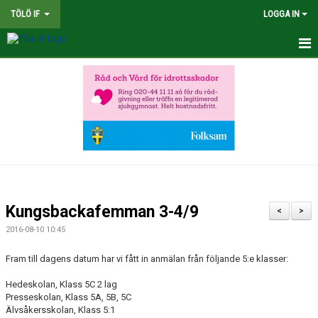
TÖLÖ IF
LOGGA IN
HEM
NYHETER
OM KLUBBEN
BINGOLOTTER
INTERSPORT KLUBBSHOP TÖLÖ IF
Kungsbackafemman 3-4/9
<
>
MATCHER
2016-08-10 10:45
KALENDER
Fram till dagens datum har vi fått in anmälan från följande 5:e klasser:
Hedeskolan, Klass 5C 2 lag
LEDARE
Presseskolan, Klass 5A, 5B, 5C
Älvsåkersskolan, Klass 5:1