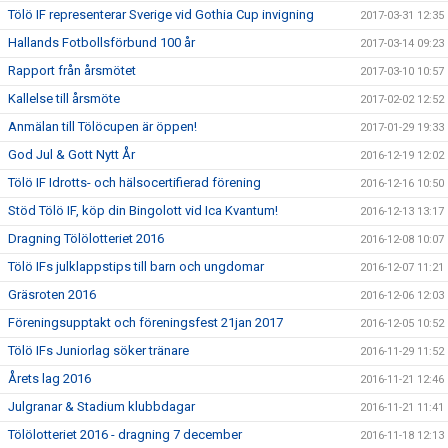
Tölö IF representerar Sverige vid Gothia Cup invigning
2017-03-31 12:35
Hallands Fotbollsförbund 100 år
2017-03-14 09:23
Rapport från årsmötet
2017-03-10 10:57
Kallelse till årsmöte
2017-02-02 12:52
Anmälan till Tölöcupen är öppen!
2017-01-29 19:33
God Jul & Gott Nytt År
2016-12-19 12:02
Tölö IF Idrotts- och hälsocertifierad förening
2016-12-16 10:50
Stöd Tölö IF, köp din Bingolott vid Ica Kvantum!
2016-12-13 13:17
Dragning Tölölotteriet 2016
2016-12-08 10:07
Tölö IFs julklappstips till barn och ungdomar
2016-12-07 11:21
Gräsroten 2016
2016-12-06 12:03
Föreningsupptakt och föreningsfest 21jan 2017
2016-12-05 10:52
Tölö IFs Juniorlag söker tränare
2016-11-29 11:52
Årets lag 2016
2016-11-21 12:46
Julgranar & Stadium klubbdagar
2016-11-21 11:41
Tölölotteriet 2016 - dragning 7 december
2016-11-18 12:13