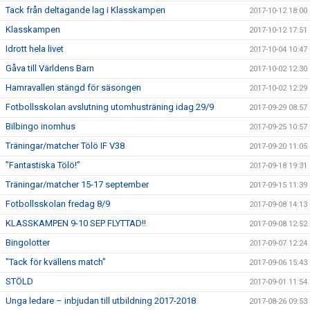
Tack från deltagande lag i Klasskampen
2017-10-12 18:00
Klasskampen
2017-10-12 17:51
Idrott hela livet
2017-10-04 10:47
Gåva till Världens Barn
2017-10-02 12:30
Hamravallen stängd för säsongen
2017-10-02 12:29
Fotbollsskolan avslutning utomhusträning idag 29/9
2017-09-29 08:57
Bilbingo inomhus
2017-09-25 10:57
Träningar/matcher Tölö IF V38
2017-09-20 11:05
”Fantastiska Tölö!”
2017-09-18 19:31
Träningar/matcher 15-17 september
2017-09-15 11:39
Fotbollsskolan fredag 8/9
2017-09-08 14:13
KLASSKAMPEN 9-10 SEP FLYTTAD!!
2017-09-08 12:52
Bingolotter
2017-09-07 12:24
"Tack för kvällens match"
2017-09-06 15:43
STÖLD
2017-09-01 11:54
Unga ledare – inbjudan till utbildning 2017-2018
2017-08-26 09:53