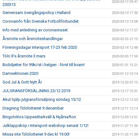
2020-03-17 09:47
200315
Gemensam övergångspolicy i Halland
2020-03-13 17:30
Coronainfo från Svenska Fotbollförbundet
2020-03-13 13:58
Info med anledning av coronaviruset
2020-03-12 17:27
Årsmöte och årsmöteshandlingar
2020-02-25 21:15
Föreningsdagar Intersport 17-23 feb 2020
2020-02-14 12:48
Tölö IFs årsmöte 3 mars
2020-02-05 17:50
Biobiljetter för 99kr/st i helgen - först till kvarn!
2020-01-31 15:21
Damsektionen 2020
2020-01-12 10:14
God Jul & Gott Nytt År
2019-12-20 01:15
JULGRANSFÖRSÄLJNING 23/12 2019
2019-12-17 10:31
Akut hjälp julgransförsäljning söndag 15/12
2019-12-12 12:53
Dragning Tölölotteriet 9 december
2019-12-11 12:13
Bingolottos Uppesittarkväll & Nyårsafton
2019-12-09 12:01
Julklappsköp i Intersport webshop senast 1/12!
2019-11-27 11:36
Missa inte Tölölotteriet 9 dec kl 19.00!
2019-11-25 11:39