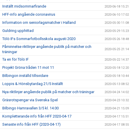
Inställt midsommarfirande
2020-06-18 15:21
HFF-info angående coronavirus
2020-06-10 17:02
Information om seniorlagsmatcher i Halland
2020-05-30 11:08
Guldring upphittad
2020-05-29 15:23
Tölö IFs Sommarfotbollsskola augusti 2020
2020-05-26 18:48
Påminnelse riktlinjer angående publik på matcher och
2020-05-25 21:14
träningar
Ta en för Tölö IF
2020-05-22 14:37
Projekt Gröna tråden 11 mot 11
2020-05-18 12:20
Bilbingon inställd tillsvidare
2020-05-18 10:44
Loppis & Hönsbytardag 21/5 Inställt
2020-05-13 08:52
Nya riktlinjer angående publik på matcher och träningar
2020-04-24 14:02
Gräsrotspengar via Svenska Spel
2020-04-23 10:32
Bilbingo Hamravallen 3/5 kl. 14.00
2020-04-21 15:09
Kompletterande info från HFF 2020-04-17
2020-04-17 15:51
Senaste info från HFF (2020-04-17)
2020-04-17 08:55