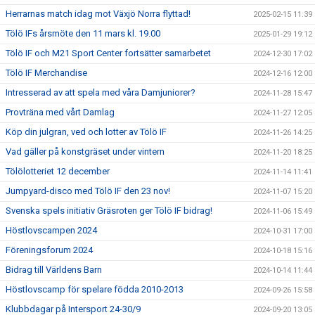
Herrarnas match idag mot Växjö Norra flyttad!
2025-02-15 11:39
Tölö IFs årsmöte den 11 mars kl. 19.00
2025-01-29 19:12
Tölö IF och M21 Sport Center fortsätter samarbetet
2024-12-30 17:02
Tölö IF Merchandise
2024-12-16 12:00
Intresserad av att spela med våra Damjuniorer?
2024-11-28 15:47
Provträna med vårt Damlag
2024-11-27 12:05
Köp din julgran, ved och lotter av Tölö IF
2024-11-26 14:25
Vad gäller på konstgräset under vintern
2024-11-20 18:25
Tölölotteriet 12 december
2024-11-14 11:41
Jumpyard-disco med Tölö IF den 23 nov!
2024-11-07 15:20
Svenska spels initiativ Gräsroten ger Tölö IF bidrag!
2024-11-06 15:49
Höstlovscampen 2024
2024-10-31 17:00
Föreningsforum 2024
2024-10-18 15:16
Bidrag till Världens Barn
2024-10-14 11:44
Höstlovscamp för spelare födda 2010-2013
2024-09-26 15:58
Klubbdagar på Intersport 24-30/9
2024-09-20 13:05