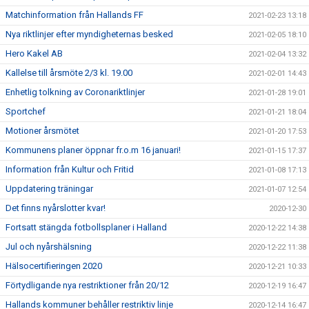
Matchinformation från Hallands FF
2021-02-23 13:18
Nya riktlinjer efter myndigheternas besked
2021-02-05 18:10
Hero Kakel AB
2021-02-04 13:32
Kallelse till årsmöte 2/3 kl. 19.00
2021-02-01 14:43
Enhetlig tolkning av Coronariktlinjer
2021-01-28 19:01
Sportchef
2021-01-21 18:04
Motioner årsmötet
2021-01-20 17:53
Kommunens planer öppnar fr.o.m 16 januari!
2021-01-15 17:37
Information från Kultur och Fritid
2021-01-08 17:13
Uppdatering träningar
2021-01-07 12:54
Det finns nyårslotter kvar!
2020-12-30
Fortsatt stängda fotbollsplaner i Halland
2020-12-22 14:38
Jul och nyårshälsning
2020-12-22 11:38
Hälsocertifieringen 2020
2020-12-21 10:33
Förtydligande nya restriktioner från 20/12
2020-12-19 16:47
Hallands kommuner behåller restriktiv linje
2020-12-14 16:47