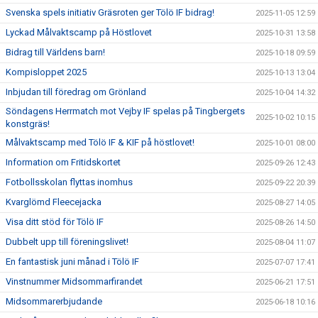
Svenska spels initiativ Gräsroten ger Tölö IF bidrag!
2025-11-05 12:59
Lyckad Målvaktscamp på Höstlovet
2025-10-31 13:58
Bidrag till Världens barn!
2025-10-18 09:59
Kompisloppet 2025
2025-10-13 13:04
Inbjudan till föredrag om Grönland
2025-10-04 14:32
Söndagens Herrmatch mot Vejby IF spelas på Tingbergets
2025-10-02 10:15
konstgräs!
Målvaktscamp med Tölö IF & KIF på höstlovet!
2025-10-01 08:00
Information om Fritidskortet
2025-09-26 12:43
Fotbollsskolan flyttas inomhus
2025-09-22 20:39
Kvarglömd Fleecejacka
2025-08-27 14:05
Visa ditt stöd för Tölö IF
2025-08-26 14:50
Dubbelt upp till föreningslivet!
2025-08-04 11:07
En fantastisk juni månad i Tölö IF
2025-07-07 17:41
Vinstnummer Midsommarfirandet
2025-06-21 17:51
Midsommarerbjudande
2025-06-18 10:16