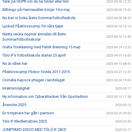
Tänk på GDPR om du tar bilder eller film
2025-05-30 12:32
Bilbingo på Hamravallen börjar 14:e maj
2025-05-05 13:42
Nu kan ni boka årets Sommarfotbollsskola
2025-04-30 08:29
Lyckad Påsklovscamp för våra tjejer
2025-04-16 15:14
Nästa vecka öppnar anmälan till årets
2025-04-16 12:49
Sommarfotbollsskola!
Gratis föreläsning med Patrik Brenning 15 maj!
2025-04-14 12:52
Tölö IF's fotbollsskola startar 25 april!
2025-04-10 16:00
Nu är våren här
2025-04-10 08:41
Påsklovscamp Flickor födda 2011-2015
2025-03-27 12:47
Cornelia Kapocs uttagen i landslaget
2025-03-26 19:00
Intäktsmöjlighet
2025-03-17
Ny information om Cyberattacken från Sportadmin
2025-03-15 17:28
Årsmöte 2025
2025-03-13
En trotjänare har gått i pension
2025-02-25 09:50
Tölö IF Medlemsbrev 2025
2025-02-20
JUMPYARD-DISCO MED TÖLÖ IF 28/2!
2025-02-17