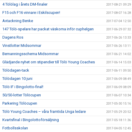
4 Tölölag i årets DM-finaler
2017-08-21 09:29
F15 och F16 vinnare i Eskilscupen!
2017-08-07 16:28
Avtackning Benke
2017-07-04 12:50
147 Tölö-spelare har packat väskorna inför cuphelgen
2017-06-29 07:32
Dagens Ros
2017-06-26 13:33
Vinstlotter Midsommar
2017-06-26 13:11
Bemanningsschema Midsommar
2017-06-21 14:02
Glädjande nyhet om stipendier till Tölö Young Coaches
2017-06-14 15:03
Tölödagen-tack
2017-06-11 09:50
Tölödagen 10 juni
2017-06-09 08:49
Tölö IF i Bingolotto-final!
2017-06-09 08:09
50/50-lotter Tölöcupen
2017-06-07 10:34
Parkering Tölöcupen
2017-05-30 15:16
Tölö Young Coaches – våra framtida Unga ledare
2017-05-29 20:52
Kvartsfinal i Bingolottoförsäljning
2017-05-18 11:36
Fotbollsskolan
2017-04-05 12:45