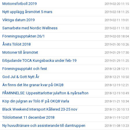
Motionsfotboll 2019
2019-02-20 11:15
Nytt upplägg årsmötet 5 mars
2019-02-18 11:25
Viktiga datum 2019
2019-02-11 19:01
Samarbete med Nordic Wellness
2019-02-11 11:32
Föreningsupptakten 26/1
2019-02-03 18:04
Årets Tölöit 2018
2019-01-30 10:26
Motioner till årsmötet
2019-01-29 17:30
Erbjudande TOCA Kungsbacka under feb-19
2019-01-29 11:25
Föreningsupptakt och fest
2018-12-28 12:11
God Jul & Gott Nytt År
2018-12-21 10:50
Än finns det lite granar kvar på OKQ8
2018-12-19 12:21
PÅMINNELSE: Uppesittarlotter julafton & nyårsafton
2018-12-19 10:49
Köp din julgran av Tölö IF på OKQ8 Varla
2018-11-21 10:34
Black Weekend Intersport Kållered 23-25 nov
2018-11-20 10:13
Tölölotteriet 11 december 2018
2018-11-19 12:07
Ny huvudtränare och assisterande till damtruppen
2018-11-08 13:23