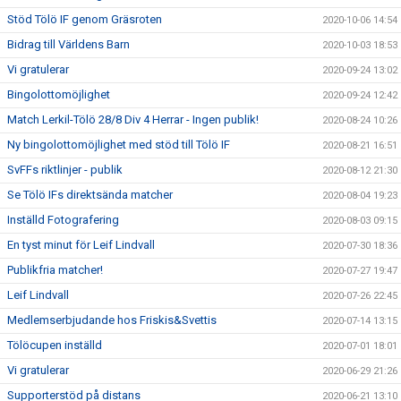
Stöd Tölö IF genom Gräsroten
2020-10-06 14:54
Bidrag till Världens Barn
2020-10-03 18:53
Vi gratulerar
2020-09-24 13:02
Bingolottomöjlighet
2020-09-24 12:42
Match Lerkil-Tölö 28/8 Div 4 Herrar - Ingen publik!
2020-08-24 10:26
Ny bingolottomöjlighet med stöd till Tölö IF
2020-08-21 16:51
SvFFs riktlinjer - publik
2020-08-12 21:30
Se Tölö IFs direktsända matcher
2020-08-04 19:23
Inställd Fotografering
2020-08-03 09:15
En tyst minut för Leif Lindvall
2020-07-30 18:36
Publikfria matcher!
2020-07-27 19:47
Leif Lindvall
2020-07-26 22:45
Medlemserbjudande hos Friskis&Svettis
2020-07-14 13:15
Tölöcupen inställd
2020-07-01 18:01
Vi gratulerar
2020-06-29 21:26
Supporterstöd på distans
2020-06-21 13:10