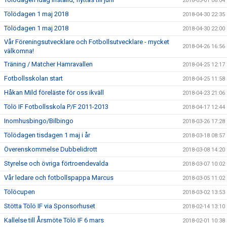
2018-05-01 08:04
Tölödagen 1 maj 2018
2018-04-30 22:35
Tölödagen 1 maj 2018
2018-04-30 22:00
Vår Föreningsutvecklare och Fotbollsutvecklare - mycket
2018-04-26 16:56
välkomna!
Träning / Matcher Hamravallen
2018-04-25 12:17
Fotbollsskolan start
2018-04-25 11:58
Håkan Mild föreläste för oss ikväll
2018-04-23 21:06
Tölö IF Fotbollsskola P/F 2011-2013
2018-04-17 12:44
Inomhusbingo/Bilbingo
2018-03-26 17:28
Tölödagen tisdagen 1 maj i år
2018-03-18 08:57
Överenskommelse Dubbelidrott
2018-03-08 14:20
Styrelse och övriga förtroendevalda
2018-03-07 10:02
Vår ledare och fotbollspappa Marcus
2018-03-05 11:02
Tölöcupen
2018-03-02 13:53
Stötta Tölö IF via Sponsorhuset
2018-02-14 13:10
Kallelse till Årsmöte Tölö IF 6 mars
2018-02-01 10:38