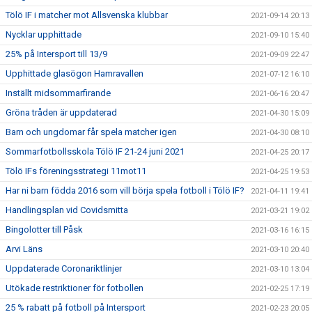
Tölö IF i matcher mot Allsvenska klubbar
2021-09-14 20:13
Nycklar upphittade
2021-09-10 15:40
25% på Intersport till 13/9
2021-09-09 22:47
Upphittade glasögon Hamravallen
2021-07-12 16:10
Inställt midsommarfirande
2021-06-16 20:47
Gröna tråden är uppdaterad
2021-04-30 15:09
Barn och ungdomar får spela matcher igen
2021-04-30 08:10
Sommarfotbollsskola Tölö IF 21-24 juni 2021
2021-04-25 20:17
Tölö IFs föreningsstrategi 11mot11
2021-04-25 19:53
Har ni barn födda 2016 som vill börja spela fotboll i Tölö IF?
2021-04-11 19:41
Handlingsplan vid Covidsmitta
2021-03-21 19:02
Bingolotter till Påsk
2021-03-16 16:15
Arvi Läns
2021-03-10 20:40
Uppdaterade Coronariktlinjer
2021-03-10 13:04
Utökade restriktioner för fotbollen
2021-02-25 17:19
25 % rabatt på fotboll på Intersport
2021-02-23 20:05