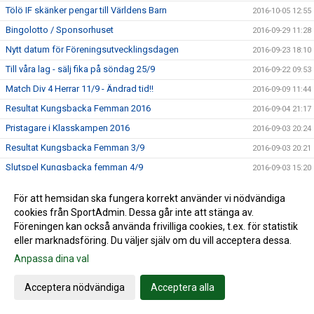
Tölö IF skänker pengar till Världens Barn
2016-10-05 12:55
Bingolotto / Sponsorhuset
2016-09-29 11:28
Nytt datum för Föreningsutvecklingsdagen
2016-09-23 18:10
Till våra lag - sälj fika på söndag 25/9
2016-09-22 09:53
Match Div 4 Herrar 11/9 - Ändrad tid!!
2016-09-09 11:44
Resultat Kungsbacka Femman 2016
2016-09-04 21:17
Pristagare i Klasskampen 2016
2016-09-03 20:24
Resultat Kungsbacka Femman 3/9
2016-09-03 20:21
Slutspel Kungsbacka femman 4/9
2016-09-03 15:20
Bingolottopremiär 28 augusti!
2016-08-24 11:33
För att hemsidan ska fungera korrekt använder vi nödvändiga
Kungsbackafemman 3-4/9
2016-08-10 10:45
cookies från SportAdmin. Dessa går inte att stänga av.
Fotbollsskolan
Föreningen kan också använda frivilliga cookies, t.ex. för statistik
2016-08-10 10:41
eller marknadsföring. Du väljer själv om du vill acceptera dessa.
Trevlig sommar önskar Tölö IF
2016-06-28 14:06
Anpassa dina val
Lyckat midsommarfirande på Hamravallen
2016-06-27 13:28
Parkeringsproblem Tölöcupen
2016-06-05 14:31
Acceptera nödvändiga
Acceptera alla
Tölö IF i semifinal i bingolottsförsäljning
2016-05-25 10:22