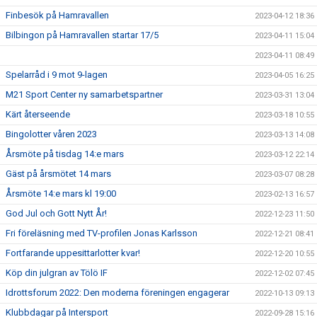
Finbesök på Hamravallen
2023-04-12 18:36
Bilbingon på Hamravallen startar 17/5
2023-04-11 15:04
2023-04-11 08:49
Spelarråd i 9 mot 9-lagen
2023-04-05 16:25
M21 Sport Center ny samarbetspartner
2023-03-31 13:04
Kärt återseende
2023-03-18 10:55
Bingolotter våren 2023
2023-03-13 14:08
Årsmöte på tisdag 14:e mars
2023-03-12 22:14
Gäst på årsmötet 14 mars
2023-03-07 08:28
Årsmöte 14:e mars kl 19:00
2023-02-13 16:57
God Jul och Gott Nytt År!
2022-12-23 11:50
Fri föreläsning med TV-profilen Jonas Karlsson
2022-12-21 08:41
Fortfarande uppesittarlotter kvar!
2022-12-20 10:55
Köp din julgran av Tölö IF
2022-12-02 07:45
Idrottsforum 2022: Den moderna föreningen engagerar
2022-10-13 09:13
Klubbdagar på Intersport
2022-09-28 15:16