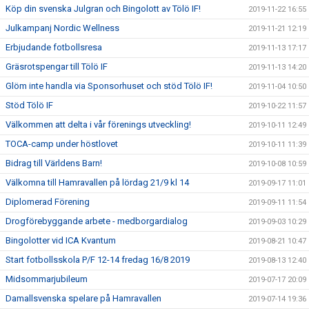
Köp din svenska Julgran och Bingolott av Tölö IF!
2019-11-22 16:55
Julkampanj Nordic Wellness
2019-11-21 12:19
Erbjudande fotbollsresa
2019-11-13 17:17
Gräsrotspengar till Tölö IF
2019-11-13 14:20
Glöm inte handla via Sponsorhuset och stöd Tölö IF!
2019-11-04 10:50
Stöd Tölö IF
2019-10-22 11:57
Välkommen att delta i vår förenings utveckling!
2019-10-11 12:49
TOCA-camp under höstlovet
2019-10-11 11:39
Bidrag till Världens Barn!
2019-10-08 10:59
Välkomna till Hamravallen på lördag 21/9 kl 14
2019-09-17 11:01
Diplomerad Förening
2019-09-11 11:54
Drogförebyggande arbete - medborgardialog
2019-09-03 10:29
Bingolotter vid ICA Kvantum
2019-08-21 10:47
Start fotbollsskola P/F 12-14 fredag 16/8 2019
2019-08-13 12:40
Midsommarjubileum
2019-07-17 20:09
Damallsvenska spelare på Hamravallen
2019-07-14 19:36