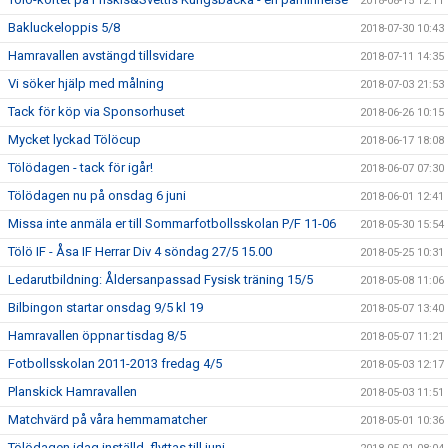
2018-08-15 12:11
Bakluckeloppis 5/8
2018-07-30 10:43
Hamravallen avstängd tillsvidare
2018-07-11 14:35
Vi söker hjälp med målning
2018-07-03 21:53
Tack för köp via Sponsorhuset
2018-06-26 10:15
Mycket lyckad Tölöcup
2018-06-17 18:08
Tölödagen - tack för igår!
2018-06-07 07:30
Tölödagen nu på onsdag 6 juni
2018-06-01 12:41
Missa inte anmäla er till Sommarfotbollsskolan P/F 11-06
2018-05-30 15:54
Tölö IF - Åsa IF Herrar Div 4 söndag 27/5 15.00
2018-05-25 10:31
Ledarutbildning: Åldersanpassad Fysisk träning 15/5
2018-05-08 11:06
Bilbingon startar onsdag 9/5 kl 19
2018-05-07 13:40
Hamravallen öppnar tisdag 8/5
2018-05-07 11:21
Fotbollsskolan 2011-2013 fredag 4/5
2018-05-03 12:17
Planskick Hamravallen
2018-05-03 11:51
Matchvärd på våra hemmamatcher
2018-05-01 10:36
Tölödagen idag inställd, flyttas till juni