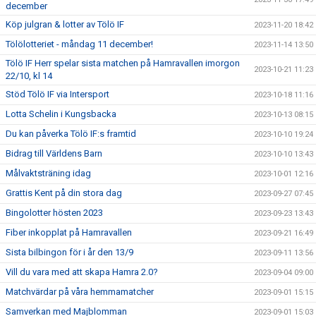
december
Köp julgran & lotter av Tölö IF
2023-11-20 18:42
Tölölotteriet - måndag 11 december!
2023-11-14 13:50
Tölö IF Herr spelar sista matchen på Hamravallen imorgon
2023-10-21 11:23
22/10, kl 14
Stöd Tölö IF via Intersport
2023-10-18 11:16
Lotta Schelin i Kungsbacka
2023-10-13 08:15
Du kan påverka Tölö IF:s framtid
2023-10-10 19:24
Bidrag till Världens Barn
2023-10-10 13:43
Målvaktsträning idag
2023-10-01 12:16
Grattis Kent på din stora dag
2023-09-27 07:45
Bingolotter hösten 2023
2023-09-23 13:43
Fiber inkopplat på Hamravallen
2023-09-21 16:49
Sista bilbingon för i år den 13/9
2023-09-11 13:56
Vill du vara med att skapa Hamra 2.0?
2023-09-04 09:00
Matchvärdar på våra hemmamatcher
2023-09-01 15:15
Samverkan med Majblomman
2023-09-01 15:03