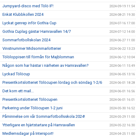
Jumpyard-disco med Tölö IF!
2024-09-19 11:54
Enkät Klubbkollen 2024
2024-08-21 19:30
Lyckat genrep inför Gothia Cup
2024-07-16 17:00
Gothia Cuplag gästar Hamravallen 14/7
2024-07-12 14:00
Sommarfotbollskolan 2024
2024-06-27 11:00
Vinstnummer Midsommarlotterier
2024-06-22 13:23
Tölöloppisen till förmån för Majblomman
2024-06-12 10:04
Någon som har hästar i närheten av Hamravallen?
2024-06-11 15:49
Lyckad Tölöcup
2024-06-05 13:16
Presentkortslotteriet Tölöcupen lördag och söndag 1-2/6
2024-06-01 18:28
Det kom ett mail...
2024-06-01 16:56
Presentkortslotteriet Tölöcupen
2024-06-01 16:01
Parkering under Tölöcupen 1-2 juni
2024-05-30 16:52
Påminnelse om vår Sommarfotbollsskola 2024!
2024-05-29 11:00
Ytterligare en hjärtstartare på Hamravallen
2024-05-22 16:30
Medlemsdagar på Intersport!
2024-04-25 11:00