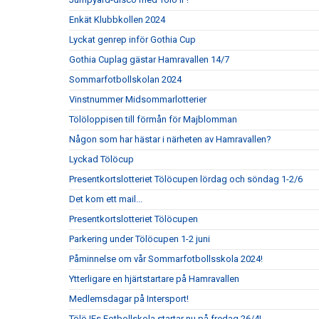
Enkät Klubbkollen 2024
Lyckat genrep inför Gothia Cup
Gothia Cuplag gästar Hamravallen 14/7
Sommarfotbollskolan 2024
Vinstnummer Midsommarlotterier
Tölöloppisen till förmån för Majblomman
Någon som har hästar i närheten av Hamravallen?
Lyckad Tölöcup
Presentkortslotteriet Tölöcupen lördag och söndag 1-2/6
Det kom ett mail...
Presentkortslotteriet Tölöcupen
Parkering under Tölöcupen 1-2 juni
Påminnelse om vår Sommarfotbollsskola 2024!
Ytterligare en hjärtstartare på Hamravallen
Medlemsdagar på Intersport!
Tölö IFs Fotbollskola startar nu på fredag 26/4!