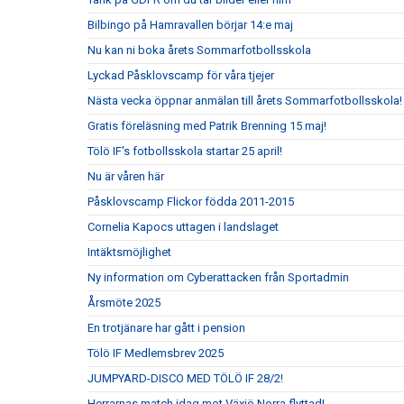
Bilbingo på Hamravallen börjar 14:e maj
Nu kan ni boka årets Sommarfotbollsskola
Lyckad Påsklovscamp för våra tjejer
Nästa vecka öppnar anmälan till årets Sommarfotbollsskola!
Gratis föreläsning med Patrik Brenning 15 maj!
Tölö IF's fotbollsskola startar 25 april!
Nu är våren här
Påsklovscamp Flickor födda 2011-2015
Cornelia Kapocs uttagen i landslaget
Intäktsmöjlighet
Ny information om Cyberattacken från Sportadmin
Årsmöte 2025
En trotjänare har gått i pension
Tölö IF Medlemsbrev 2025
JUMPYARD-DISCO MED TÖLÖ IF 28/2!
Herrarnas match idag mot Växjö Norra flyttad!