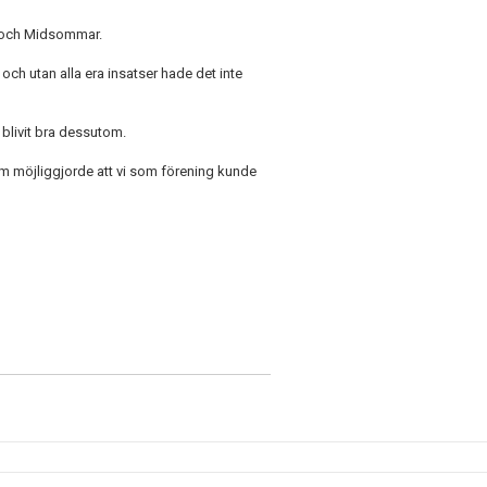
pen och Midsommar.
ch utan alla era insatser hade det inte
 blivit bra dessutom.
som möjliggjorde att vi som förening kunde