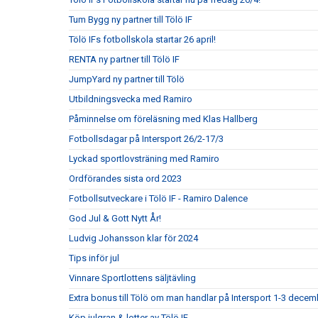
Tum Bygg ny partner till Tölö IF
Tölö IFs fotbollskola startar 26 april!
RENTA ny partner till Tölö IF
JumpYard ny partner till Tölö
Utbildningsvecka med Ramiro
Påminnelse om föreläsning med Klas Hallberg
Fotbollsdagar på Intersport 26/2-17/3
Lyckad sportlovsträning med Ramiro
Ordförandes sista ord 2023
Fotbollsutveckare i Tölö IF - Ramiro Dalence
God Jul & Gott Nytt År!
Ludvig Johansson klar för 2024
Tips inför jul
Vinnare Sportlottens säljtävling
Extra bonus till Tölö om man handlar på Intersport 1-3 decem
Köp julgran & lotter av Tölö IF