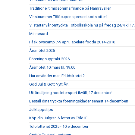
Traditionellt midsommarfirande på Hamravallen
Vinstnummer Tölöcupens presentkortslotteri
Vi startar vår omtyckta Fotbollsskola nu på fredag 24/4 kl 17.
Minnesord
Påsklovscamp 7-9 april, spelare födda 2014-2016
Årsmötet 2026
Föreningsupptakt 2026
Årsmötet 10 mars kl. 19.00
Hur använder man Fritidskortet?
God Jul & Gott Nytt År!
Utförsäljning hos Intersport ikväll, 17 december!
Beställ dina tryckta föreningskläder senast 14 december!
Julklappstips
Köp din Julgran & lotter av Tölö IF
Tölölotteriet 2025 - 10:e december
Grattis Gustav Lundgren