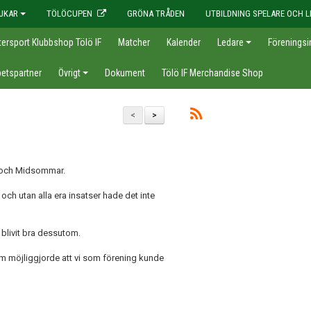
JKAR
TÖLÖCUPEN
GRÖNA TRÅDEN
UTBILDNING SPELARE OCH L
tersport Klubbshop Tölö IF
Matcher
Kalender
Ledare
Föreningsi
etspartner
Övrigt
Dokument
Tölö IF Merchandise Shop
<
>
pen och Midsommar.
ch utan alla era insatser hade det inte
 blivit bra dessutom.
som möjliggjorde att vi som förening kunde