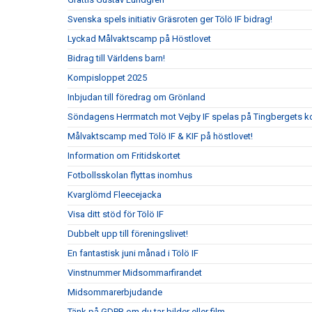
Svenska spels initiativ Gräsroten ger Tölö IF bidrag!
Lyckad Målvaktscamp på Höstlovet
Bidrag till Världens barn!
Kompisloppet 2025
Inbjudan till föredrag om Grönland
Söndagens Herrmatch mot Vejby IF spelas på Tingbergets k
Målvaktscamp med Tölö IF & KIF på höstlovet!
Information om Fritidskortet
Fotbollsskolan flyttas inomhus
Kvarglömd Fleecejacka
Visa ditt stöd för Tölö IF
Dubbelt upp till föreningslivet!
En fantastisk juni månad i Tölö IF
Vinstnummer Midsommarfirandet
Midsommarerbjudande
Tänk på GDPR om du tar bilder eller film