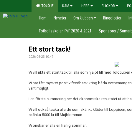
TÖLÖ IF
DAM
HERR
FLICKOR
PO
Hem
Nyheter
Om klubben
Bingolotter
In
Fotbollsskolan P/F 2020 & 2021
Sponsorer / Samarb
Ett stort tack!
2026-06-23 10:47
Vi vill rikta ett stort tack till alla som hjälpt till med Tölöcu
Vi har fått mycket positiv feedback kring båda evenemangen o
varit möjligt.
I en första summering ser det ekonomiska resultatet ut att ha
Vi vill också tacka alla de som skänkt kläder till Loppisen, 
skänka 5000 kr till Majblomman.
Vi önskar er alla en härlig sommar!