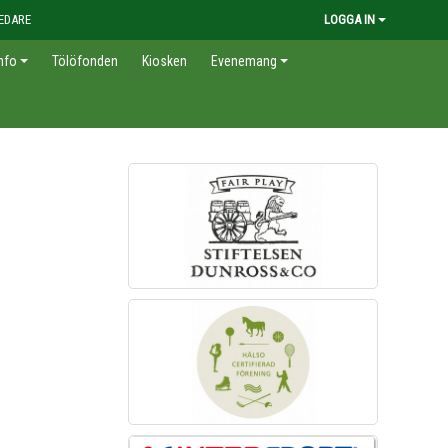
EDARE
LOGGA IN
nfo
Tölöfonden
Kiosken
Evenemang