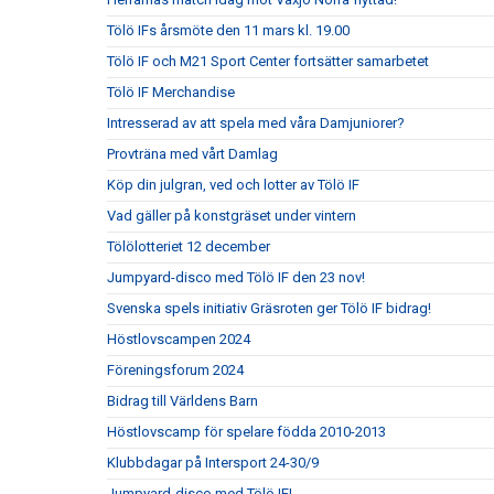
Tölö IFs årsmöte den 11 mars kl. 19.00
Tölö IF och M21 Sport Center fortsätter samarbetet
Tölö IF Merchandise
Intresserad av att spela med våra Damjuniorer?
Provträna med vårt Damlag
Köp din julgran, ved och lotter av Tölö IF
Vad gäller på konstgräset under vintern
Tölölotteriet 12 december
Jumpyard-disco med Tölö IF den 23 nov!
Svenska spels initiativ Gräsroten ger Tölö IF bidrag!
Höstlovscampen 2024
Föreningsforum 2024
Bidrag till Världens Barn
Höstlovscamp för spelare födda 2010-2013
Klubbdagar på Intersport 24-30/9
Jumpyard-disco med Tölö IF!