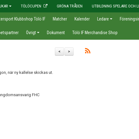
JKAR
TÖLÖCUPEN
GRÖNA TRÅDEN
UTBILDNING SPELARE OCH L
tersport Klubbshop Tölö IF
Matcher
Kalender
Ledare
Föreningsi
etspartner
Övrigt
Dokument
Tölö IF Merchandise Shop
<
>
n, när ny kallelse skickas ut.
n ungdomsansvarig FHC