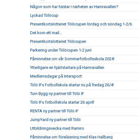
Någon som har hästar i närheten av Hamravallen?
Lyckad Tölöcup
Presentkortslotteriet Tölöcupen lördag och söndag 1-2/6
Det kom ett mail...
Presentkortslotteriet Tölöcupen
Parkering under Tölöcupen 1-2 juni
Påminnelse om vår Sommarfotbollsskola 2024!
Ytterligare en hjärtstartare på Hamravallen
Medlemsdagar på Intersport!
Tölö IFs Fotbollskola startar nu på fredag 26/4!
Tum Bygg ny partner till Tölö IF
Tölö IFs fotbollskola startar 26 april!
RENTA ny partner till Tölö IF
JumpYard ny partner till Tölö
Utbildningsvecka med Ramiro
Påminnelse om föreläsning med Klas Hallberg