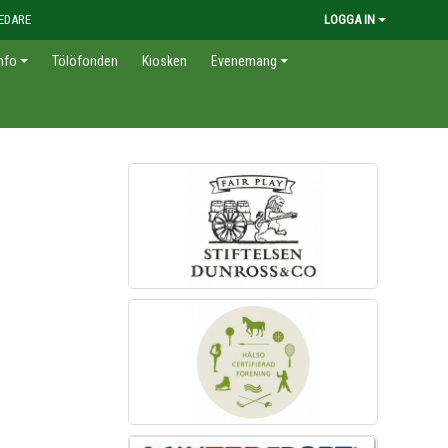
EDARE
LOGGA IN
nfo
Tölöfonden
Kiosken
Evenemang