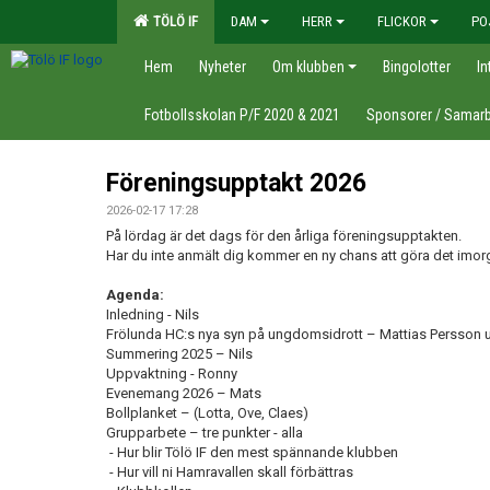
TÖLÖ IF
DAM
HERR
FLICKOR
PO
Hem
Nyheter
Om klubben
Bingolotter
In
Fotbollsskolan P/F 2020 & 2021
Sponsorer / Samarb
Föreningsupptakt 2026
2026-02-17 17:28
På lördag är det dags för den årliga föreningsupptakten.
Har du inte anmält dig kommer en ny chans att göra det imorgo
Agenda:
Inledning - Nils
Frölunda HC:s nya syn på ungdomsidrott – Mattias Persso
Summering 2025 – Nils
Uppvaktning - Ronny
Evenemang 2026 – Mats
Bollplanket – (Lotta, Ove, Claes)
Grupparbete – tre punkter - alla
- Hur blir Tölö IF den mest spännande klubben
- Hur vill ni Hamravallen skall förbättras