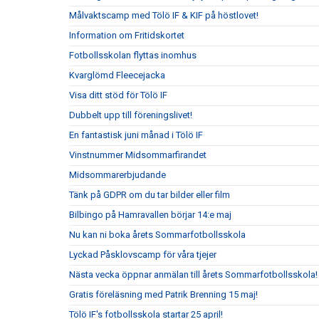
Målvaktscamp med Tölö IF & KIF på höstlovet!
Information om Fritidskortet
Fotbollsskolan flyttas inomhus
Kvarglömd Fleecejacka
Visa ditt stöd för Tölö IF
Dubbelt upp till föreningslivet!
En fantastisk juni månad i Tölö IF
Vinstnummer Midsommarfirandet
Midsommarerbjudande
Tänk på GDPR om du tar bilder eller film
Bilbingo på Hamravallen börjar 14:e maj
Nu kan ni boka årets Sommarfotbollsskola
Lyckad Påsklovscamp för våra tjejer
Nästa vecka öppnar anmälan till årets Sommarfotbollsskola!
Gratis föreläsning med Patrik Brenning 15 maj!
Tölö IF's fotbollsskola startar 25 april!