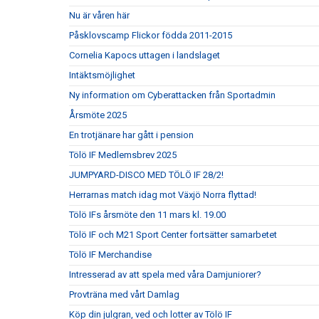
Nu är våren här
Påsklovscamp Flickor födda 2011-2015
Cornelia Kapocs uttagen i landslaget
Intäktsmöjlighet
Ny information om Cyberattacken från Sportadmin
Årsmöte 2025
En trotjänare har gått i pension
Tölö IF Medlemsbrev 2025
JUMPYARD-DISCO MED TÖLÖ IF 28/2!
Herrarnas match idag mot Växjö Norra flyttad!
Tölö IFs årsmöte den 11 mars kl. 19.00
Tölö IF och M21 Sport Center fortsätter samarbetet
Tölö IF Merchandise
Intresserad av att spela med våra Damjuniorer?
Provträna med vårt Damlag
Köp din julgran, ved och lotter av Tölö IF