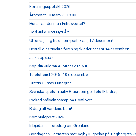
Föreningsupptakt 2026
Årsmötet 10 mars kl. 19.00
Hur använder man Fritidskortet?
God Jul & Gott Nytt År!
Utförsäljning hos Intersport ikväll, 17 december!
Beställ dina tryckta föreningskläder senast 14 december!
Julklappstips
Köp din Julgran & lotter av Tölö IF
Tölölotteriet 2025 - 10:e december
Grattis Gustav Lundgren
Svenska spels initiativ Gräsroten ger Tölö IF bidrag!
Lyckad Målvaktscamp på Höstlovet
Bidrag till Världens barn!
Kompisloppet 2025
Inbjudan till föredrag om Grönland
Söndagens Herrmatch mot Vejby IF spelas på Tingbergets k