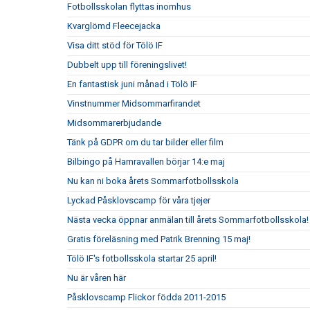
Fotbollsskolan flyttas inomhus
Kvarglömd Fleecejacka
Visa ditt stöd för Tölö IF
Dubbelt upp till föreningslivet!
En fantastisk juni månad i Tölö IF
Vinstnummer Midsommarfirandet
Midsommarerbjudande
Tänk på GDPR om du tar bilder eller film
Bilbingo på Hamravallen börjar 14:e maj
Nu kan ni boka årets Sommarfotbollsskola
Lyckad Påsklovscamp för våra tjejer
Nästa vecka öppnar anmälan till årets Sommarfotbollsskola!
Gratis föreläsning med Patrik Brenning 15 maj!
Tölö IF's fotbollsskola startar 25 april!
Nu är våren här
Påsklovscamp Flickor födda 2011-2015