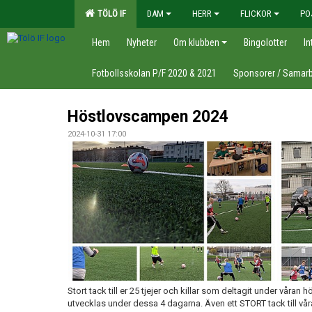
TÖLÖ IF
DAM
HERR
FLICKOR
PO
Hem
Nyheter
Om klubben
Bingolotter
In
Fotbollsskolan P/F 2020 & 2021
Sponsorer / Samarb
Höstlovscampen 2024
2024-10-31 17:00
Stort tack till er 25 tjejer och killar som deltagit under våran 
utvecklas under dessa 4 dagarna. Även ett STORT tack till vå