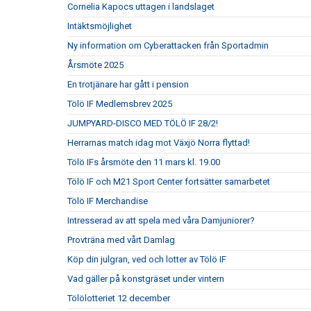
Cornelia Kapocs uttagen i landslaget
Intäktsmöjlighet
Ny information om Cyberattacken från Sportadmin
Årsmöte 2025
En trotjänare har gått i pension
Tölö IF Medlemsbrev 2025
JUMPYARD-DISCO MED TÖLÖ IF 28/2!
Herrarnas match idag mot Växjö Norra flyttad!
Tölö IFs årsmöte den 11 mars kl. 19.00
Tölö IF och M21 Sport Center fortsätter samarbetet
Tölö IF Merchandise
Intresserad av att spela med våra Damjuniorer?
Provträna med vårt Damlag
Köp din julgran, ved och lotter av Tölö IF
Vad gäller på konstgräset under vintern
Tölölotteriet 12 december