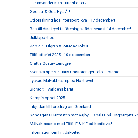
Hur använder man Fritidskortet?
God Jul & Gott Nytt År!
Utförsäljning hos Intersport ikväll, 17 december!
Beställ dina tryckta föreningskläder senast 14 december!
Julklappstips
Köp din Julgran & lotter av Tölö IF
Tölölotteriet 2025 - 10:e december
Grattis Gustav Lundgren
Svenska spels initiativ Gräsroten ger Tölö IF bidrag!
Lyckad Målvaktscamp på Höstlovet
Bidrag till Världens barn!
Kompisloppet 2025
Inbjudan till föredrag om Grönland
Söndagens Herrmatch mot Vejby IF spelas på Tingbergets k
Målvaktscamp med Tölö IF & KIF på höstlovet!
Information om Fritidskortet