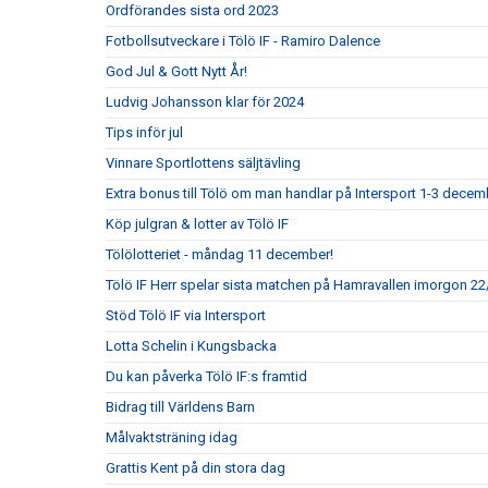
Ordförandes sista ord 2023
Fotbollsutveckare i Tölö IF - Ramiro Dalence
God Jul & Gott Nytt År!
Ludvig Johansson klar för 2024
Tips inför jul
Vinnare Sportlottens säljtävling
Extra bonus till Tölö om man handlar på Intersport 1-3 decem
Köp julgran & lotter av Tölö IF
Tölölotteriet - måndag 11 december!
Tölö IF Herr spelar sista matchen på Hamravallen imorgon 22/
Stöd Tölö IF via Intersport
Lotta Schelin i Kungsbacka
Du kan påverka Tölö IF:s framtid
Bidrag till Världens Barn
Målvaktsträning idag
Grattis Kent på din stora dag