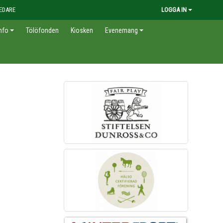
EDARE
LOGGA IN
nfo
Tölöfonden
Kiosken
Evenemang