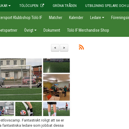
JKAR
TÖLÖCUPEN
GRÖNA TRÅDEN
UTBILDNING SPELARE OCH L
tersport Klubbshop Tölö IF
Matcher
Kalender
Ledare
Föreningsi
etspartner
Övrigt
Dokument
Tölö IF Merchandise Shop
<
>
höstlovscamp. Fantastiskt roligt att se er
ra fantastiska ledare som jobbat dessa