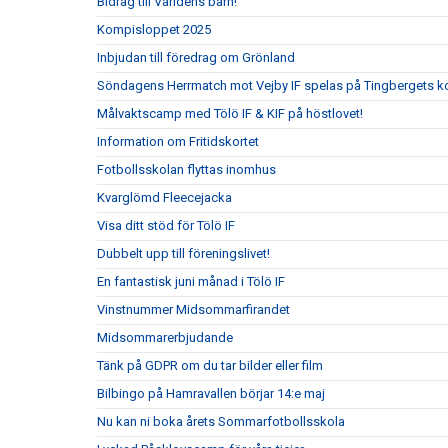
Bidrag till Världens barn!
Kompisloppet 2025
Inbjudan till föredrag om Grönland
Söndagens Herrmatch mot Vejby IF spelas på Tingbergets k
Målvaktscamp med Tölö IF & KIF på höstlovet!
Information om Fritidskortet
Fotbollsskolan flyttas inomhus
Kvarglömd Fleecejacka
Visa ditt stöd för Tölö IF
Dubbelt upp till föreningslivet!
En fantastisk juni månad i Tölö IF
Vinstnummer Midsommarfirandet
Midsommarerbjudande
Tänk på GDPR om du tar bilder eller film
Bilbingo på Hamravallen börjar 14:e maj
Nu kan ni boka årets Sommarfotbollsskola