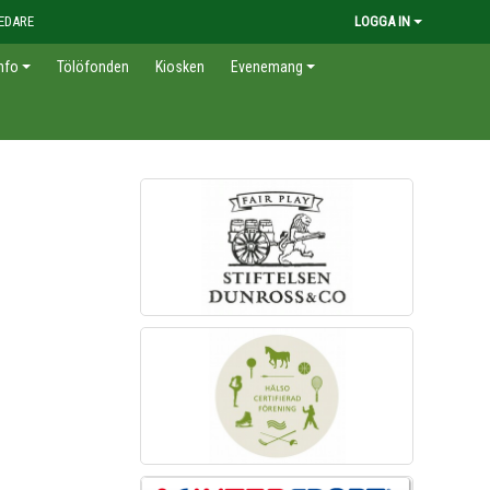
EDARE
LOGGA IN
nfo
Tölöfonden
Kiosken
Evenemang