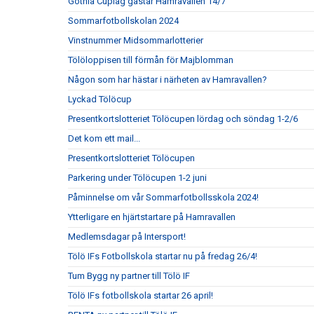
Gothia Cuplag gästar Hamravallen 14/7
Sommarfotbollskolan 2024
Vinstnummer Midsommarlotterier
Tölöloppisen till förmån för Majblomman
Någon som har hästar i närheten av Hamravallen?
Lyckad Tölöcup
Presentkortslotteriet Tölöcupen lördag och söndag 1-2/6
Det kom ett mail...
Presentkortslotteriet Tölöcupen
Parkering under Tölöcupen 1-2 juni
Påminnelse om vår Sommarfotbollsskola 2024!
Ytterligare en hjärtstartare på Hamravallen
Medlemsdagar på Intersport!
Tölö IFs Fotbollskola startar nu på fredag 26/4!
Tum Bygg ny partner till Tölö IF
Tölö IFs fotbollskola startar 26 april!