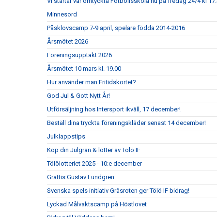
Vi startar vår omtyckta Fotbollsskola nu på fredag 24/4 kl 17.
Minnesord
Påsklovscamp 7-9 april, spelare födda 2014-2016
Årsmötet 2026
Föreningsupptakt 2026
Årsmötet 10 mars kl. 19.00
Hur använder man Fritidskortet?
God Jul & Gott Nytt År!
Utförsäljning hos Intersport ikväll, 17 december!
Beställ dina tryckta föreningskläder senast 14 december!
Julklappstips
Köp din Julgran & lotter av Tölö IF
Tölölotteriet 2025 - 10:e december
Grattis Gustav Lundgren
Svenska spels initiativ Gräsroten ger Tölö IF bidrag!
Lyckad Målvaktscamp på Höstlovet