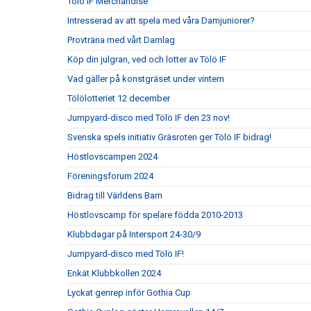
Tölö IF Merchandise
Intresserad av att spela med våra Damjuniorer?
Provträna med vårt Damlag
Köp din julgran, ved och lotter av Tölö IF
Vad gäller på konstgräset under vintern
Tölölotteriet 12 december
Jumpyard-disco med Tölö IF den 23 nov!
Svenska spels initiativ Gräsroten ger Tölö IF bidrag!
Höstlovscampen 2024
Föreningsforum 2024
Bidrag till Världens Barn
Höstlovscamp för spelare födda 2010-2013
Klubbdagar på Intersport 24-30/9
Jumpyard-disco med Tölö IF!
Enkät Klubbkollen 2024
Lyckat genrep inför Gothia Cup