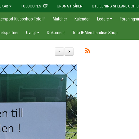
JKAR
TÖLÖCUPEN
GRÖNA TRÅDEN
UTBILDNING SPELARE OCH L
tersport Klubbshop Tölö IF
Matcher
Kalender
Ledare
Föreningsi
etspartner
Övrigt
Dokument
Tölö IF Merchandise Shop
<
>