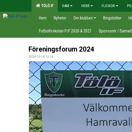
TÖLÖ IF
DAM
HERR
FLICKOR
PO
Hem
Nyheter
Om klubben
Bingolotter
In
Fotbollsskolan P/F 2020 & 2021
Sponsorer / Samarb
Föreningsforum 2024
2024-10-18 15:16