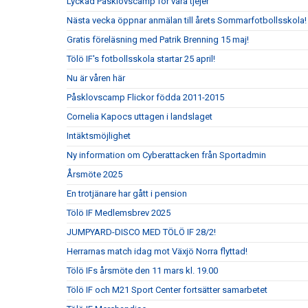
Lyckad Påsklovscamp för våra tjejer
Nästa vecka öppnar anmälan till årets Sommarfotbollsskola!
Gratis föreläsning med Patrik Brenning 15 maj!
Tölö IF's fotbollsskola startar 25 april!
Nu är våren här
Påsklovscamp Flickor födda 2011-2015
Cornelia Kapocs uttagen i landslaget
Intäktsmöjlighet
Ny information om Cyberattacken från Sportadmin
Årsmöte 2025
En trotjänare har gått i pension
Tölö IF Medlemsbrev 2025
JUMPYARD-DISCO MED TÖLÖ IF 28/2!
Herrarnas match idag mot Växjö Norra flyttad!
Tölö IFs årsmöte den 11 mars kl. 19.00
Tölö IF och M21 Sport Center fortsätter samarbetet