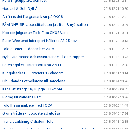
Föreningsupptakt och fest
2018-12-28 12:11
God Jul & Gott Nytt År
2018-12-21 10:50
Än finns det lite granar kvar på OKQ8
2018-12-19 12:21
PÅMINNELSE: Uppesittarlotter julafton & nyårsafton
2018-12-19 10:49
Köp din julgran av Tölö IF på OKQ8 Varla
2018-11-21 10:34
Black Weekend Intersport Kållered 23-25 nov
2018-11-20 10:13
Tölölotteriet 11 december 2018
2018-11-19 12:07
Ny huvudtränare och assisterande till damtruppen
2018-11-08 13:23
Föreningskväll Intersport Kba 27/11
2018-11-06 12:56
Kungsbacka DFF startar F17 akademi
2018-10-31 13:14
Erbjudande Fotbollsresa till Barcelona
2018-10-24 23:26
Kansliet stängt 18/10 pga HFF-möte
2018-10-18 09:01
Bidrag till Världens Barn
2018-10-09 10:26
Tölö IF i samarbete med TOCA
2018-09-26 11:49
Gröna tråden - i uppdaterad utgåva
2018-09-16 17:24
Tränarutbildning C-diplom Tölö
2018-09-11 12:18