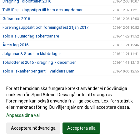
Dragning Tölölotteriet 2016
2016-12-08 10:07
Tölö IFs julklappstips till barn och ungdomar
2016-12-07 11:21
Gräsroten 2016
2016-12-06 12:03
Föreningsupptakt och föreningsfest 21jan 2017
2016-12-05 10:52
Tölö IFs Juniorlag söker tränare
2016-11-29 11:52
Årets lag 2016
2016-11-21 12:46
Julgranar & Stadium klubbdagar
2016-11-21 11:41
Tölölotteriet 2016 - dragning 7 december
2016-11-18 12:13
Tölö IF skänker pengar till Världens Barn
2016-10-05 12:55
Bingolotto / Sponsorhuset
2016-09-29 11:28
För att hemsidan ska fungera korrekt använder vi nödvändiga
Nytt datum för Föreningsutvecklingsdagen
2016-09-23 18:10
cookies från SportAdmin. Dessa går inte att stänga av.
Till våra lag - sälj fika på söndag 25/9
2016-09-22 09:53
Föreningen kan också använda frivilliga cookies, t.ex. för statistik
Match Div 4 Herrar 11/9 - Ändrad tid!!
2016-09-09 11:44
eller marknadsföring. Du väljer själv om du vill acceptera dessa.
Resultat Kungsbacka Femman 2016
Anpassa dina val
2016-09-04 21:17
Pristagare i Klasskampen 2016
2016-09-03 20:24
Acceptera nödvändiga
Acceptera alla
Resultat Kungsbacka Femman 3/9
2016-09-03 20:21