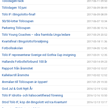
Tölödagen-tack
2017-06-11 09:50
Tölödagen 10 juni
2017-06-09 08:49
Tölö IF i Bingolotto-final!
2017-06-09 08:09
50/50-lotter Tölöcupen
2017-06-07 10:34
Parkering Tölöcupen
2017-05-30 15:16
Tölö Young Coaches – våra framtida Unga ledare
2017-05-29 20:52
Kvartsfinal i Bingolottoförsäljning
2017-05-18 11:36
Fotbollsskolan
2017-04-05 12:45
Tölö IF representerar Sverige vid Gothia Cup invigning
2017-03-31 12:35
Hallands Fotbollsförbund 100 år
2017-03-14 09:23
Rapport från årsmötet
2017-03-10 10:57
Kallelse till årsmöte
2017-02-02 12:52
Anmälan till Tölöcupen är öppen!
2017-01-29 19:33
God Jul & Gott Nytt År
2016-12-19 12:02
Tölö IF Idrotts- och hälsocertifierad förening
2016-12-16 10:50
Stöd Tölö IF, köp din Bingolott vid Ica Kvantum!
2016-12-13 13:17