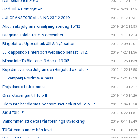
Damsektionen 2020
2020-01-12 10:14
God Jul & Gott Nytt År
2019-12-20 01:15
JULGRANSFÖRSÄLJNING 23/12 2019
2019-12-17 10:31
Akut hjälp julgransförsäljning söndag 15/12
2019-12-12 12:53
Dragning Tölölotteriet 9 december
2019-12-11 12:13
Bingolottos Uppesittarkväll & Nyårsafton
2019-12-09 12:01
Julklappsköp i Intersport webshop senast 1/12!
2019-11-27 11:36
Missa inte Tölölotteriet 9 dec kl 19.00!
2019-11-25 11:39
Köp din svenska Julgran och Bingolott av Tölö IF!
2019-11-22 16:55
Julkampanj Nordic Wellness
2019-11-21 12:19
Erbjudande fotbollsresa
2019-11-13 17:17
Gräsrotspengar till Tölö IF
2019-11-13 14:20
Glöm inte handla via Sponsorhuset och stöd Tölö IF!
2019-11-04 10:50
Stöd Tölö IF
2019-10-22 11:57
Välkommen att delta i vår förenings utveckling!
2019-10-11 12:49
TOCA-camp under höstlovet
2019-10-11 11:39