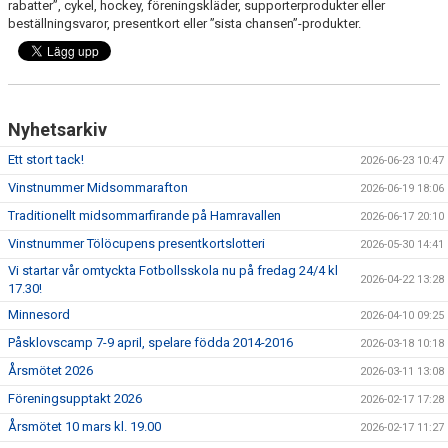
rabatter”, cykel, hockey, föreningskläder, supporterprodukter eller
beställningsvaror, presentkort eller ”sista chansen”-produkter.
Nyhetsarkiv
Ett stort tack!
2026-06-23 10:47
Vinstnummer Midsommarafton
2026-06-19 18:06
Traditionellt midsommarfirande på Hamravallen
2026-06-17 20:10
Vinstnummer Tölöcupens presentkortslotteri
2026-05-30 14:41
Vi startar vår omtyckta Fotbollsskola nu på fredag 24/4 kl
2026-04-22 13:28
17.30!
Minnesord
2026-04-10 09:25
Påsklovscamp 7-9 april, spelare födda 2014-2016
2026-03-18 10:18
Årsmötet 2026
2026-03-11 13:08
Föreningsupptakt 2026
2026-02-17 17:28
Årsmötet 10 mars kl. 19.00
2026-02-17 11:27