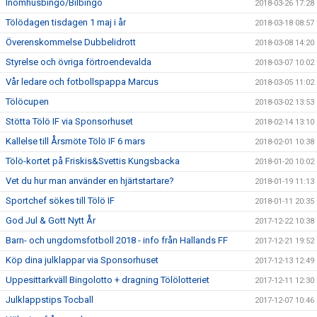
Inomhusbingo/Bilbingo
2018-03-26 17:28
Tölödagen tisdagen 1 maj i år
2018-03-18 08:57
Överenskommelse Dubbelidrott
2018-03-08 14:20
Styrelse och övriga förtroendevalda
2018-03-07 10:02
Vår ledare och fotbollspappa Marcus
2018-03-05 11:02
Tölöcupen
2018-03-02 13:53
Stötta Tölö IF via Sponsorhuset
2018-02-14 13:10
Kallelse till Årsmöte Tölö IF 6 mars
2018-02-01 10:38
Tölö-kortet på Friskis&Svettis Kungsbacka
2018-01-20 10:02
Vet du hur man använder en hjärtstartare?
2018-01-19 11:13
Sportchef sökes till Tölö IF
2018-01-11 20:35
God Jul & Gott Nytt År
2017-12-22 10:38
Barn- och ungdomsfotboll 2018 - info från Hallands FF
2017-12-21 19:52
Köp dina julklappar via Sponsorhuset
2017-12-13 12:49
Uppesittarkväll Bingolotto + dragning Tölölotteriet
2017-12-11 12:30
Julklappstips Tocball
2017-12-07 10:46