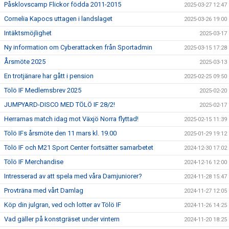
Påsklovscamp Flickor födda 2011-2015
2025-03-27 12:47
Cornelia Kapocs uttagen i landslaget
2025-03-26 19:00
Intäktsmöjlighet
2025-03-17
Ny information om Cyberattacken från Sportadmin
2025-03-15 17:28
Årsmöte 2025
2025-03-13
En trotjänare har gått i pension
2025-02-25 09:50
Tölö IF Medlemsbrev 2025
2025-02-20
JUMPYARD-DISCO MED TÖLÖ IF 28/2!
2025-02-17
Herrarnas match idag mot Växjö Norra flyttad!
2025-02-15 11:39
Tölö IFs årsmöte den 11 mars kl. 19.00
2025-01-29 19:12
Tölö IF och M21 Sport Center fortsätter samarbetet
2024-12-30 17:02
Tölö IF Merchandise
2024-12-16 12:00
Intresserad av att spela med våra Damjuniorer?
2024-11-28 15:47
Provträna med vårt Damlag
2024-11-27 12:05
Köp din julgran, ved och lotter av Tölö IF
2024-11-26 14:25
Vad gäller på konstgräset under vintern
2024-11-20 18:25