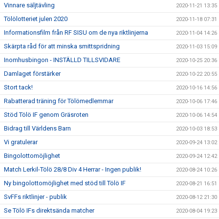
Vinnare säljtävling
2020-11-21 13:35
Tölölotteriet julen 2020
2020-11-18 07:31
Informationsfilm från RF SISU om de nya riktlinjerna
2020-11-04 14:26
Skärpta råd för att minska smittspridning
2020-11-03 15:09
Inomhusbingon - INSTÄLLD TILLSVIDARE
2020-10-25 20:36
Damlaget förstärker
2020-10-22 20:55
Stort tack!
2020-10-16 14:56
Rabatterad träning för Tölömedlemmar
2020-10-06 17:46
Stöd Tölö IF genom Gräsroten
2020-10-06 14:54
Bidrag till Världens Barn
2020-10-03 18:53
Vi gratulerar
2020-09-24 13:02
Bingolottomöjlighet
2020-09-24 12:42
Match Lerkil-Tölö 28/8 Div 4 Herrar - Ingen publik!
2020-08-24 10:26
Ny bingolottomöjlighet med stöd till Tölö IF
2020-08-21 16:51
SvFFs riktlinjer - publik
2020-08-12 21:30
Se Tölö IFs direktsända matcher
2020-08-04 19:23