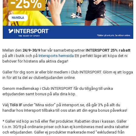
FÖRENINGSINFO
TÖLÖFONDEN
KIOSKEN
EVENEMANG
Mellan den
24/9-30/9
har vår samarbetspartner
INTERSPORT 25% rabatt
FOTBOLLSSKOLAN P/F 2020 & 2021
på allt i butik och på
Intersports hemsida
Ett perfekt läge att köpa det ni
behöver för höstens alla aktiva dagar!
SPONSORER / SAMARBETSPARTNER
Gäller för dig som är eller blir medlem i Club INTERSPORT. Glöm ej att logga
in för att ta del av cluberbjudanden online.
ÖVRIGT
Genom medlemskap i Club INTERSPORT får du tillgång till unika
DOKUMENT
erbjudanden samt bonus på alla dina köp.
Välj
Tölö IF
under "Mina sidor" på intersport.se, då går 3% på allt du
TÖLÖ IF MERCHANDISE SHOP
handlar hos Intersport tillbaka till oss utan att din egna bonus påverkas!
* Gäller vid köp av två eller fler produkter. Rabatten dras i kassan. Gäller
t.o.m. 30/9 på ordinarie priser och kan ej kombineras med andra rabatter
och erbjudanden. Gäller ej produkter markerade med ”exkluderad från