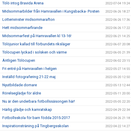
Tölö intog Bravida Arena
2022-07-04 19:24
Midsommarbilder från Hamravallen i Kungsbacka- Posten
2022-06-26 18:27
Lotterivinster midsommarafton
2022-06-26 17:36
Hett midsommarfirande
2022-06-26 17:22
Midsommarfest på Hamravallen kl 13-16!
2022-06-21 14:25
Tölöjunior kallad till förbundets riksläger
2022-06-07 20:08
Tölöcupen lyckad i solsken och värme
2022-06-05 21:39
Äntligen Tölöcupen
2022-06-02 23:15
Fri entré på Hamravallen i helgen
2022-05-27 14:55
Inställd fotografering 21-22 maj
2022-05-20 12:50
Nyutbildade domare
2022-05-13 12:44
Rörelseglädje för äldre
2022-05-11 20:00
Nu är den underbara fotbollssäsongen här!
2022-05-05 22:20
Härlig glädje och kamratskap
2022-04-29 22:34
Fotbollsskola för barn födda 2015-2017
2022-04-26 21:18
Inspirationsträning på Tingbergsskolan
2022-04-22 14:27