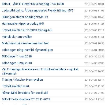
Tölö IF - Åsa IF Herrar Div 4 söndag 27/5 15.00
2018-05-25 10:31
Ledarutbildning: Åldersanpassad Fysisk träning 15/5
2018-05-08 11:06
Bilbingon startar onsdag 9/5 kl 19
2018-05-07 13:40
Hamravallen öppnar tisdag 8/5
2018-05-07 11:21
Fotbollsskolan 2011-2013 fredag 4/5
2018-05-03 12:17
Planskick Hamravallen
2018-05-03 11:51
Matchvärd på våra hemmamatcher
2018-05-01 10:36
Tölödagen idag inställd, flyttas till juni
2018-05-01 08:04
Tölödagen 1 maj 2018
2018-04-30 22:35
Tölödagen 1 maj 2018
2018-04-30 22:00
Vår Föreningsutvecklare och Fotbollsutvecklare - mycket
2018-04-26 16:56
välkomna!
Träning / Matcher Hamravallen
2018-04-25 12:17
Fotbollsskolan start
2018-04-25 11:58
Håkan Mild föreläste för oss ikväll
2018-04-23 21:06
Tölö IF Fotbollsskola P/F 2011-2013
2018-04-17 12:44