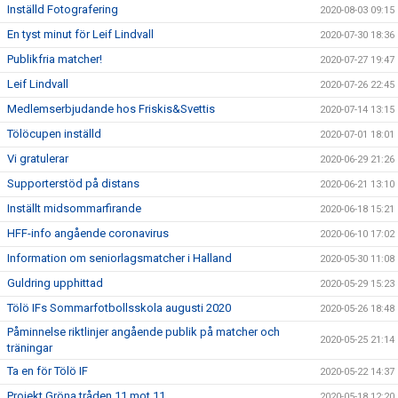
Inställd Fotografering
2020-08-03 09:15
En tyst minut för Leif Lindvall
2020-07-30 18:36
Publikfria matcher!
2020-07-27 19:47
Leif Lindvall
2020-07-26 22:45
Medlemserbjudande hos Friskis&Svettis
2020-07-14 13:15
Tölöcupen inställd
2020-07-01 18:01
Vi gratulerar
2020-06-29 21:26
Supporterstöd på distans
2020-06-21 13:10
Inställt midsommarfirande
2020-06-18 15:21
HFF-info angående coronavirus
2020-06-10 17:02
Information om seniorlagsmatcher i Halland
2020-05-30 11:08
Guldring upphittad
2020-05-29 15:23
Tölö IFs Sommarfotbollsskola augusti 2020
2020-05-26 18:48
Påminnelse riktlinjer angående publik på matcher och
2020-05-25 21:14
träningar
Ta en för Tölö IF
2020-05-22 14:37
Projekt Gröna tråden 11 mot 11
2020-05-18 12:20