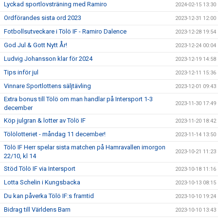
Lyckad sportlovsträning med Ramiro
2024-02-15 13:30
Ordförandes sista ord 2023
2023-12-31 12:00
Fotbollsutveckare i Tölö IF - Ramiro Dalence
2023-12-28 19:54
God Jul & Gott Nytt År!
2023-12-24 00:04
Ludvig Johansson klar för 2024
2023-12-19 14:58
Tips inför jul
2023-12-11 15:36
Vinnare Sportlottens säljtävling
2023-12-01 09:43
Extra bonus till Tölö om man handlar på Intersport 1-3
2023-11-30 17:49
december
Köp julgran & lotter av Tölö IF
2023-11-20 18:42
Tölölotteriet - måndag 11 december!
2023-11-14 13:50
Tölö IF Herr spelar sista matchen på Hamravallen imorgon
2023-10-21 11:23
22/10, kl 14
Stöd Tölö IF via Intersport
2023-10-18 11:16
Lotta Schelin i Kungsbacka
2023-10-13 08:15
Du kan påverka Tölö IF:s framtid
2023-10-10 19:24
Bidrag till Världens Barn
2023-10-10 13:43