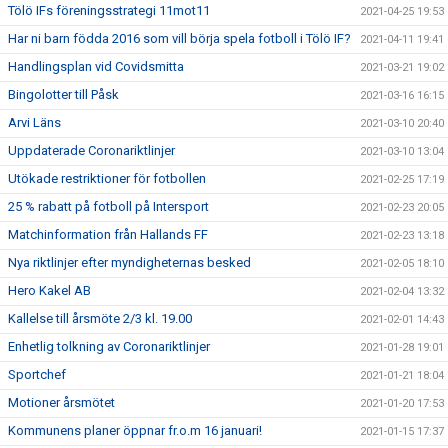
Tölö IFs föreningsstrategi 11mot11
2021-04-25 19:53
Har ni barn födda 2016 som vill börja spela fotboll i Tölö IF?
2021-04-11 19:41
Handlingsplan vid Covidsmitta
2021-03-21 19:02
Bingolotter till Påsk
2021-03-16 16:15
Arvi Läns
2021-03-10 20:40
Uppdaterade Coronariktlinjer
2021-03-10 13:04
Utökade restriktioner för fotbollen
2021-02-25 17:19
25 % rabatt på fotboll på Intersport
2021-02-23 20:05
Matchinformation från Hallands FF
2021-02-23 13:18
Nya riktlinjer efter myndigheternas besked
2021-02-05 18:10
Hero Kakel AB
2021-02-04 13:32
Kallelse till årsmöte 2/3 kl. 19.00
2021-02-01 14:43
Enhetlig tolkning av Coronariktlinjer
2021-01-28 19:01
Sportchef
2021-01-21 18:04
Motioner årsmötet
2021-01-20 17:53
Kommunens planer öppnar fr.o.m 16 januari!
2021-01-15 17:37