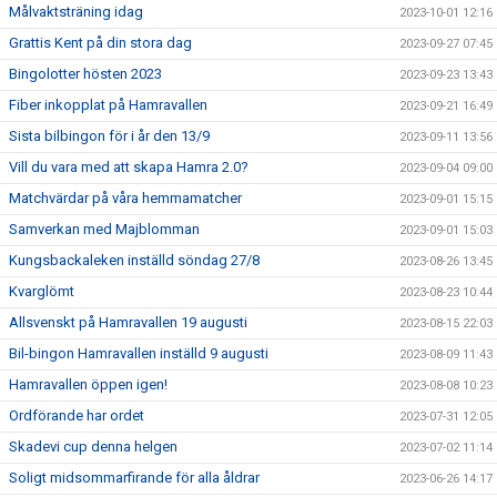
Målvaktsträning idag
2023-10-01 12:16
Grattis Kent på din stora dag
2023-09-27 07:45
Bingolotter hösten 2023
2023-09-23 13:43
Fiber inkopplat på Hamravallen
2023-09-21 16:49
Sista bilbingon för i år den 13/9
2023-09-11 13:56
Vill du vara med att skapa Hamra 2.0?
2023-09-04 09:00
Matchvärdar på våra hemmamatcher
2023-09-01 15:15
Samverkan med Majblomman
2023-09-01 15:03
Kungsbackaleken inställd söndag 27/8
2023-08-26 13:45
Kvarglömt
2023-08-23 10:44
Allsvenskt på Hamravallen 19 augusti
2023-08-15 22:03
Bil-bingon Hamravallen inställd 9 augusti
2023-08-09 11:43
Hamravallen öppen igen!
2023-08-08 10:23
Ordförande har ordet
2023-07-31 12:05
Skadevi cup denna helgen
2023-07-02 11:14
Soligt midsommarfirande för alla åldrar
2023-06-26 14:17