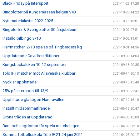
Black Friday på Intersport
2021-11-25 17:28
Bingolotter på Kungsmässan helgen V43
2021-10-28 14:22
Nytt materialavtal 2022-2025
2021-10-15 16:01
Bingolotter & Sverigelotter 30-årsjubileum
2021-10-07 07:51
Inställd bilbingo 3/10
2021-10-02 19:01
Herrmatchen 2/10 spelas på Tingbergets kg
2021-10-01 14:36
Uppdaterade Covidrestriktioner
2021-09-30 14:03
Kungsbackaleken 10-12 september
2021-09-18 20:35
Tölö IF i matcher mot Allsvenska klubbar
2021-09-14 20:13
Nycklar upphittade
2021-09-10 15:40
25% på Intersport till 13/9
2021-09-09 22:47
Upphittade glasögon Hamravallen
2021-07-12 16:10
Inställt midsommarfirande
2021-06-16 20:47
Gröna tråden är uppdaterad
2021-04-30 15:09
Barn och ungdomar får spela matcher igen
2021-04-30 08:10
Sommarfotbollsskola Tölö IF 21-24 juni 2021
2021-04-25 20:17