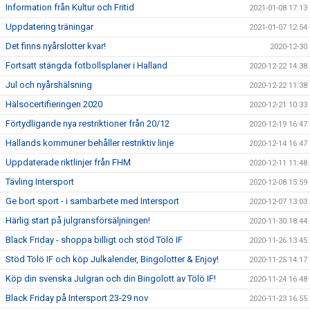
Information från Kultur och Fritid
2021-01-08 17:13
Uppdatering träningar
2021-01-07 12:54
Det finns nyårslotter kvar!
2020-12-30
Fortsatt stängda fotbollsplaner i Halland
2020-12-22 14:38
Jul och nyårshälsning
2020-12-22 11:38
Hälsocertifieringen 2020
2020-12-21 10:33
Förtydligande nya restriktioner från 20/12
2020-12-19 16:47
Hallands kommuner behåller restriktiv linje
2020-12-14 16:47
Uppdaterade riktlinjer från FHM
2020-12-11 11:48
Tävling Intersport
2020-12-08 15:59
Ge bort sport - i sambarbete med Intersport
2020-12-07 13:03
Härlig start på julgransförsäljningen!
2020-11-30 18:44
Black Friday - shoppa billigt och stöd Tölö IF
2020-11-26 13:45
Stöd Tölö IF och köp Julkalender, Bingolotter & Enjoy!
2020-11-25 14:17
Köp din svenska Julgran och din Bingolott av Tölö IF!
2020-11-24 16:48
Black Friday på Intersport 23-29 nov
2020-11-23 16:55