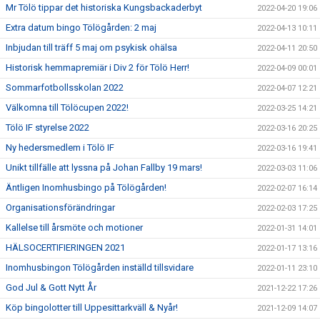
Mr Tölö tippar det historiska Kungsbackaderbyt
2022-04-20 19:06
Extra datum bingo Tölögården: 2 maj
2022-04-13 10:11
Inbjudan till träff 5 maj om psykisk ohälsa
2022-04-11 20:50
Historisk hemmapremiär i Div 2 för Tölö Herr!
2022-04-09 00:01
Sommarfotbollsskolan 2022
2022-04-07 12:21
Välkomna till Tölöcupen 2022!
2022-03-25 14:21
Tölö IF styrelse 2022
2022-03-16 20:25
Ny hedersmedlem i Tölö IF
2022-03-16 19:41
Unikt tillfälle att lyssna på Johan Fallby 19 mars!
2022-03-03 11:06
Äntligen Inomhusbingo på Tölögården!
2022-02-07 16:14
Organisationsförändringar
2022-02-03 17:25
Kallelse till årsmöte och motioner
2022-01-31 14:01
HÄLSOCERTIFIERINGEN 2021
2022-01-17 13:16
Inomhusbingon Tölögården inställd tillsvidare
2022-01-11 23:10
God Jul & Gott Nytt År
2021-12-22 17:26
Köp bingolotter till Uppesittarkväll & Nyår!
2021-12-09 14:07