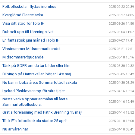
Fotbollsskolan flyttas inomhus
2025-09-22 20:39
Kvarglömd Fleecejacka
2025-08-27 14:05
Visa ditt stöd för Tölö IF
2025-08-26 14:50
Dubbelt upp till föreningslivet!
2025-08-04 11:07
En fantastisk juni månad i Tölö IF
2025-07-07 17:41
Vinstnummer Midsommarfirandet
2025-06-21 17:51
Midsommarerbjudande
2025-06-18 10:16
Tänk på GDPR om du tar bilder eller film
2025-05-30 12:32
Bilbingo på Hamravallen börjar 14:e maj
2025-05-05 13:42
Nu kan ni boka årets Sommarfotbollsskola
2025-04-30 08:29
Lyckad Påsklovscamp för våra tjejer
2025-04-16 15:14
Nästa vecka öppnar anmälan till årets
2025-04-16 12:49
Sommarfotbollsskola!
Gratis föreläsning med Patrik Brenning 15 maj!
2025-04-14 12:52
Tölö IF's fotbollsskola startar 25 april!
2025-04-10 16:00
Nu är våren här
2025-04-10 08:41