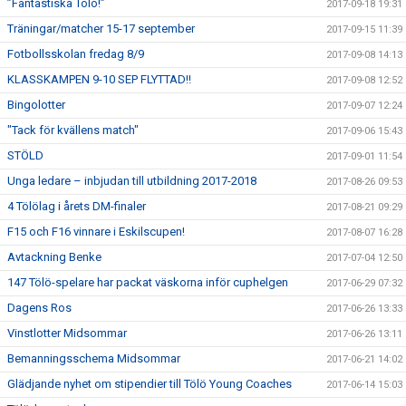
”Fantastiska Tölö!”
2017-09-18 19:31
Träningar/matcher 15-17 september
2017-09-15 11:39
Fotbollsskolan fredag 8/9
2017-09-08 14:13
KLASSKAMPEN 9-10 SEP FLYTTAD!!
2017-09-08 12:52
Bingolotter
2017-09-07 12:24
"Tack för kvällens match"
2017-09-06 15:43
STÖLD
2017-09-01 11:54
Unga ledare – inbjudan till utbildning 2017-2018
2017-08-26 09:53
4 Tölölag i årets DM-finaler
2017-08-21 09:29
F15 och F16 vinnare i Eskilscupen!
2017-08-07 16:28
Avtackning Benke
2017-07-04 12:50
147 Tölö-spelare har packat väskorna inför cuphelgen
2017-06-29 07:32
Dagens Ros
2017-06-26 13:33
Vinstlotter Midsommar
2017-06-26 13:11
Bemanningsschema Midsommar
2017-06-21 14:02
Glädjande nyhet om stipendier till Tölö Young Coaches
2017-06-14 15:03