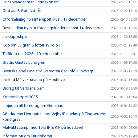
Hur använder man Fritidskortet?
2026-02-17 10:11
God Jul & Gott Nytt År!
2025-12-22 13:15
Utförsäljning hos Intersport ikväll, 17 december!
2025-12-17 08:53
Beställ dina tryckta föreningskläder senast 14 december!
2025-12-01 10:56
Julklappstips
2025-11-30 18:55
Köp din Julgran & lotter av Tölö IF
2025-11-24 19:40
Tölölotteriet 2025 - 10:e december
2025-11-11 09:41
Grattis Gustav Lundgren
2025-11-05 17:28
Svenska spels initiativ Gräsroten ger Tölö IF bidrag!
2025-11-05 12:59
Lyckad Målvaktscamp på Höstlovet
2025-10-31 13:58
Bidrag till Världens barn!
2025-10-18 09:59
Kompisloppet 2025
2025-10-13 13:04
Inbjudan till föredrag om Grönland
2025-10-04 14:32
Söndagens Herrmatch mot Vejby IF spelas på Tingbergets
2025-10-02 10:15
konstgräs!
Målvaktscamp med Tölö IF & KIF på höstlovet!
2025-10-01 08:00
Information om Fritidskortet
2025-09-26 12:43