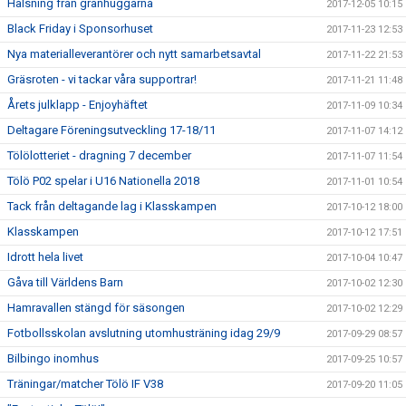
Hälsning från granhuggarna
2017-12-05 10:15
Black Friday i Sponsorhuset
2017-11-23 12:53
Nya materialleverantörer och nytt samarbetsavtal
2017-11-22 21:53
Gräsroten - vi tackar våra supportrar!
2017-11-21 11:48
Årets julklapp - Enjoyhäftet
2017-11-09 10:34
Deltagare Föreningsutveckling 17-18/11
2017-11-07 14:12
Tölölotteriet - dragning 7 december
2017-11-07 11:54
Tölö P02 spelar i U16 Nationella 2018
2017-11-01 10:54
Tack från deltagande lag i Klasskampen
2017-10-12 18:00
Klasskampen
2017-10-12 17:51
Idrott hela livet
2017-10-04 10:47
Gåva till Världens Barn
2017-10-02 12:30
Hamravallen stängd för säsongen
2017-10-02 12:29
Fotbollsskolan avslutning utomhusträning idag 29/9
2017-09-29 08:57
Bilbingo inomhus
2017-09-25 10:57
Träningar/matcher Tölö IF V38
2017-09-20 11:05