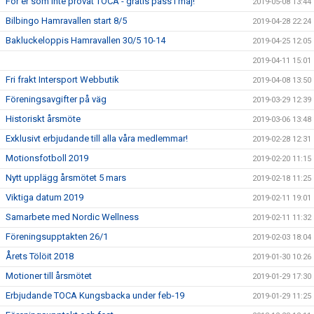
För er som inte provat TOCA - gratis pass i maj!
2019-05-08 13:44
Bilbingo Hamravallen start 8/5
2019-04-28 22:24
Bakluckeloppis Hamravallen 30/5 10-14
2019-04-25 12:05
2019-04-11 15:01
Fri frakt Intersport Webbutik
2019-04-08 13:50
Föreningsavgifter på väg
2019-03-29 12:39
Historiskt årsmöte
2019-03-06 13:48
Exklusivt erbjudande till alla våra medlemmar!
2019-02-28 12:31
Motionsfotboll 2019
2019-02-20 11:15
Nytt upplägg årsmötet 5 mars
2019-02-18 11:25
Viktiga datum 2019
2019-02-11 19:01
Samarbete med Nordic Wellness
2019-02-11 11:32
Föreningsupptakten 26/1
2019-02-03 18:04
Årets Tölöit 2018
2019-01-30 10:26
Motioner till årsmötet
2019-01-29 17:30
Erbjudande TOCA Kungsbacka under feb-19
2019-01-29 11:25