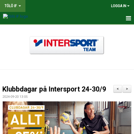
TÖLÖ IF
LOGGA IN
HEM
NYHETER
OM KLUBBEN
BINGOLOTTER
INTERSPORT KLUBBSHOP TÖLÖ IF
Klubbdagar på Intersport 24-30/9
<
>
MATCHER
2024-09-20 13:05
KALENDER
LEDARE