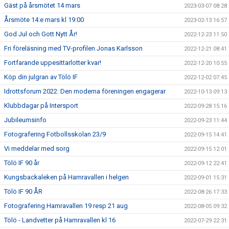
Gäst på årsmötet 14 mars
2023-03-07 08:28
Årsmöte 14:e mars kl 19:00
2023-02-13 16:57
God Jul och Gott Nytt År!
2022-12-23 11:50
Fri föreläsning med TV-profilen Jonas Karlsson
2022-12-21 08:41
Fortfarande uppesittarlotter kvar!
2022-12-20 10:55
Köp din julgran av Tölö IF
2022-12-02 07:45
Idrottsforum 2022: Den moderna föreningen engagerar
2022-10-13 09:13
Klubbdagar på Intersport
2022-09-28 15:16
Jubileumsinfo
2022-09-23 11:44
Fotografering Fotbollsskolan 23/9
2022-09-15 14:41
Vi meddelar med sorg
2022-09-15 12:01
Tölö IF 90 år
2022-09-12 22:41
Kungsbackaleken på Hamravallen i helgen
2022-09-01 15:31
Tölö IF 90 ÅR
2022-08-26 17:33
Fotografering Hamravallen 19 resp 21 aug
2022-08-05 09:32
Tölö - Landvetter på Hamravallen kl 16
2022-07-29 22:31