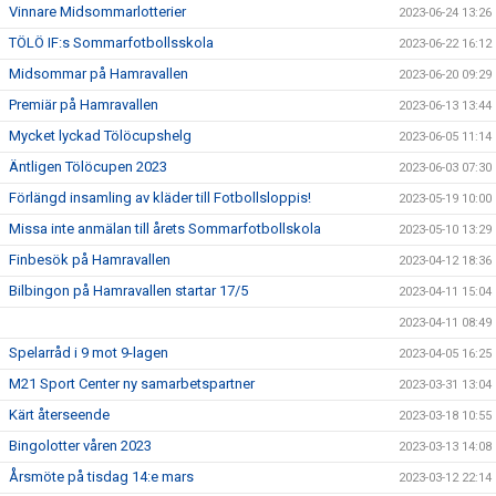
Vinnare Midsommarlotterier
2023-06-24 13:26
TÖLÖ IF:s Sommarfotbollsskola
2023-06-22 16:12
Midsommar på Hamravallen
2023-06-20 09:29
Premiär på Hamravallen
2023-06-13 13:44
Mycket lyckad Tölöcupshelg
2023-06-05 11:14
Äntligen Tölöcupen 2023
2023-06-03 07:30
Förlängd insamling av kläder till Fotbollsloppis!
2023-05-19 10:00
Missa inte anmälan till årets Sommarfotbollskola
2023-05-10 13:29
Finbesök på Hamravallen
2023-04-12 18:36
Bilbingon på Hamravallen startar 17/5
2023-04-11 15:04
2023-04-11 08:49
Spelarråd i 9 mot 9-lagen
2023-04-05 16:25
M21 Sport Center ny samarbetspartner
2023-03-31 13:04
Kärt återseende
2023-03-18 10:55
Bingolotter våren 2023
2023-03-13 14:08
Årsmöte på tisdag 14:e mars
2023-03-12 22:14