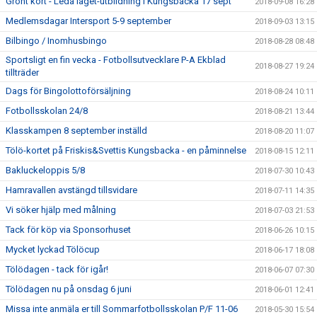
Grönt kort - Leda laget-utbildning i Kungsbacka 17 sept
2018-09-08 16:28
Medlemsdagar Intersport 5-9 september
2018-09-03 13:15
Bilbingo / Inomhusbingo
2018-08-28 08:48
Sportsligt en fin vecka - Fotbollsutvecklare P-A Ekblad
2018-08-27 19:24
tillträder
Dags för Bingolottoförsäljning
2018-08-24 10:11
Fotbollsskolan 24/8
2018-08-21 13:44
Klasskampen 8 september inställd
2018-08-20 11:07
Tölö-kortet på Friskis&Svettis Kungsbacka - en påminnelse
2018-08-15 12:11
Bakluckeloppis 5/8
2018-07-30 10:43
Hamravallen avstängd tillsvidare
2018-07-11 14:35
Vi söker hjälp med målning
2018-07-03 21:53
Tack för köp via Sponsorhuset
2018-06-26 10:15
Mycket lyckad Tölöcup
2018-06-17 18:08
Tölödagen - tack för igår!
2018-06-07 07:30
Tölödagen nu på onsdag 6 juni
2018-06-01 12:41
Missa inte anmäla er till Sommarfotbollsskolan P/F 11-06
2018-05-30 15:54