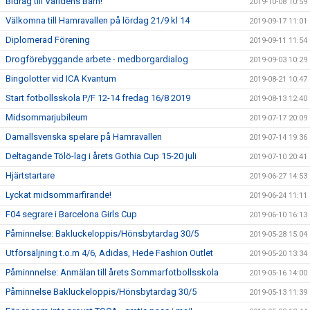
Bidrag till Världens Barn!
2019-10-08 10:59
Välkomna till Hamravallen på lördag 21/9 kl 14
2019-09-17 11:01
Diplomerad Förening
2019-09-11 11:54
Drogförebyggande arbete - medborgardialog
2019-09-03 10:29
Bingolotter vid ICA Kvantum
2019-08-21 10:47
Start fotbollsskola P/F 12-14 fredag 16/8 2019
2019-08-13 12:40
Midsommarjubileum
2019-07-17 20:09
Damallsvenska spelare på Hamravallen
2019-07-14 19:36
Deltagande Tölö-lag i årets Gothia Cup 15-20 juli
2019-07-10 20:41
Hjärtstartare
2019-06-27 14:53
Lyckat midsommarfirande!
2019-06-24 11:11
F04 segrare i Barcelona Girls Cup
2019-06-10 16:13
Påminnelse: Bakluckeloppis/Hönsbytardag 30/5
2019-05-28 15:04
Utförsäljning t.o.m 4/6, Adidas, Hede Fashion Outlet
2019-05-20 13:34
Påminnnelse: Anmälan till årets Sommarfotbollsskola
2019-05-16 14:00
Påminnelse Bakluckeloppis/Hönsbytardag 30/5
2019-05-13 11:39