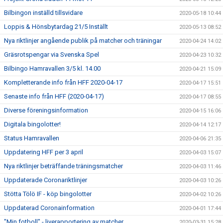
Bilbingon inställd tillsvidare
2020-05-18 10:44
Loppis & Hönsbytardag 21/5 Inställt
2020-05-13 08:52
Nya riktlinjer angående publik på matcher och träningar
2020-04-24 14:02
Gräsrotspengar via Svenska Spel
2020-04-23 10:32
Bilbingo Hamravallen 3/5 kl. 14.00
2020-04-21 15:09
Kompletterande info från HFF 2020-04-17
2020-04-17 15:51
Senaste info från HFF (2020-04-17)
2020-04-17 08:55
Diverse föreningsinformation
2020-04-15 16:06
Digitala bingolotter!
2020-04-14 12:17
Status Hamravallen
2020-04-06 21:35
Uppdatering HFF per 3 april
2020-04-03 15:07
Nya riktlinjer beträffande träningsmatcher
2020-04-03 11:46
Uppdaterade Coronariktlinjer
2020-04-03 10:26
Stötta Tölö IF - köp bingolotter
2020-04-02 10:26
Uppdaterad Coronainformation
2020-04-01 17:44
"Min fotboll" - liverapportering av matcher
2020-03-31 15:28