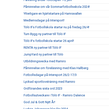
Påminnelse om vår Sommarfotbollsskola 2024!
Ytterligare en hjärtstartare på Hamravallen
Medlemsdagar på Intersport!
Tölö IFs Fotbollskola startar nu på fredag 26/4!
Tum Bygg ny partner till Tölö IF
Tölö IFs fotbollskola startar 26 april!
RENTA ny partner till Tölö IF
JumpYard ny partner till Tölö
Utbildningsvecka med Ramiro
Påminnelse om föreläsning med Klas Hallberg
Fotbollsdagar på Intersport 26/2-17/3
Lyckad sportlovsträning med Ramiro
Ordförandes sista ord 2023
Fotbollsutveckare i Tölö IF - Ramiro Dalence
God Jul & Gott Nytt År!
Ludvig Johansson klar för 2024