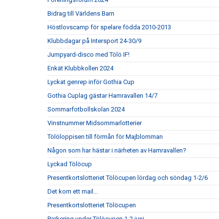
Bidrag till Världens Barn
Höstlovscamp för spelare födda 2010-2013
Klubbdagar på Intersport 24-30/9
Jumpyard-disco med Tölö IF!
Enkät Klubbkollen 2024
Lyckat genrep inför Gothia Cup
Gothia Cuplag gästar Hamravallen 14/7
Sommarfotbollskolan 2024
Vinstnummer Midsommarlotterier
Tölöloppisen till förmån för Majblomman
Någon som har hästar i närheten av Hamravallen?
Lyckad Tölöcup
Presentkortslotteriet Tölöcupen lördag och söndag 1-2/6
Det kom ett mail...
Presentkortslotteriet Tölöcupen
Parkering under Tölöcupen 1-2 juni