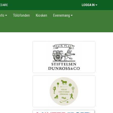
EDARE
LOGGA IN
nfo
Tölöfonden
Kiosken
Evenemang