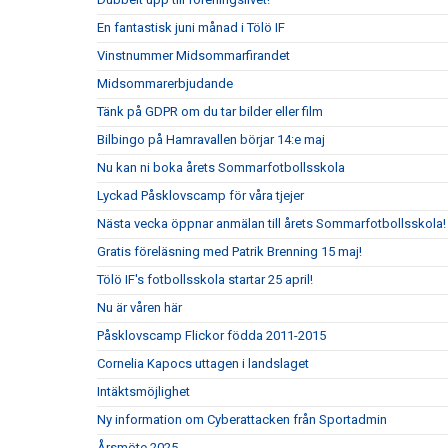
En fantastisk juni månad i Tölö IF
Vinstnummer Midsommarfirandet
Midsommarerbjudande
Tänk på GDPR om du tar bilder eller film
Bilbingo på Hamravallen börjar 14:e maj
Nu kan ni boka årets Sommarfotbollsskola
Lyckad Påsklovscamp för våra tjejer
Nästa vecka öppnar anmälan till årets Sommarfotbollsskola!
Gratis föreläsning med Patrik Brenning 15 maj!
Tölö IF's fotbollsskola startar 25 april!
Nu är våren här
Påsklovscamp Flickor födda 2011-2015
Cornelia Kapocs uttagen i landslaget
Intäktsmöjlighet
Ny information om Cyberattacken från Sportadmin
Årsmöte 2025