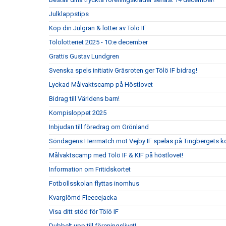
Julklappstips
Köp din Julgran & lotter av Tölö IF
Tölölotteriet 2025 - 10:e december
Grattis Gustav Lundgren
Svenska spels initiativ Gräsroten ger Tölö IF bidrag!
Lyckad Målvaktscamp på Höstlovet
Bidrag till Världens barn!
Kompisloppet 2025
Inbjudan till föredrag om Grönland
Söndagens Herrmatch mot Vejby IF spelas på Tingbergets k
Målvaktscamp med Tölö IF & KIF på höstlovet!
Information om Fritidskortet
Fotbollsskolan flyttas inomhus
Kvarglömd Fleecejacka
Visa ditt stöd för Tölö IF
Dubbelt upp till föreningslivet!