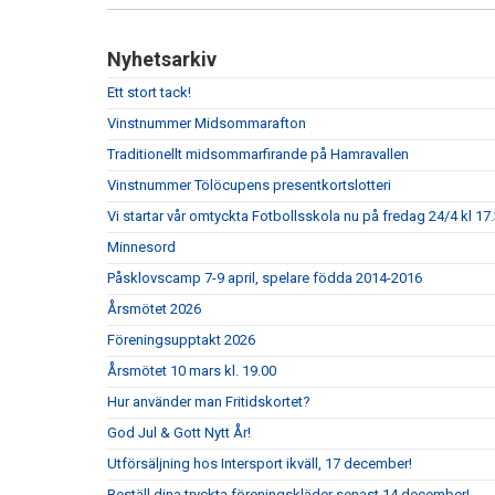
Nyhetsarkiv
Ett stort tack!
Vinstnummer Midsommarafton
Traditionellt midsommarfirande på Hamravallen
Vinstnummer Tölöcupens presentkortslotteri
Vi startar vår omtyckta Fotbollsskola nu på fredag 24/4 kl 17.
Minnesord
Påsklovscamp 7-9 april, spelare födda 2014-2016
Årsmötet 2026
Föreningsupptakt 2026
Årsmötet 10 mars kl. 19.00
Hur använder man Fritidskortet?
God Jul & Gott Nytt År!
Utförsäljning hos Intersport ikväll, 17 december!
Beställ dina tryckta föreningskläder senast 14 december!