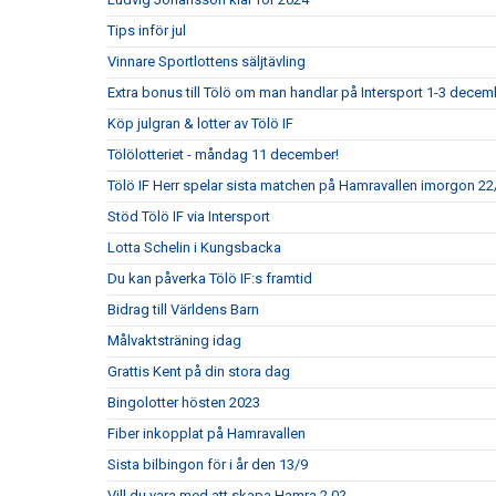
Tips inför jul
Vinnare Sportlottens säljtävling
Extra bonus till Tölö om man handlar på Intersport 1-3 decem
Köp julgran & lotter av Tölö IF
Tölölotteriet - måndag 11 december!
Tölö IF Herr spelar sista matchen på Hamravallen imorgon 22/
Stöd Tölö IF via Intersport
Lotta Schelin i Kungsbacka
Du kan påverka Tölö IF:s framtid
Bidrag till Världens Barn
Målvaktsträning idag
Grattis Kent på din stora dag
Bingolotter hösten 2023
Fiber inkopplat på Hamravallen
Sista bilbingon för i år den 13/9
Vill du vara med att skapa Hamra 2.0?