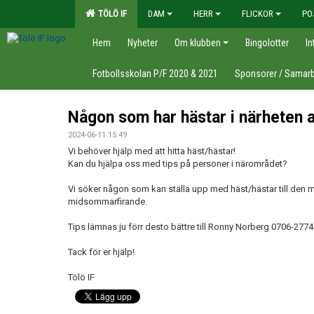
TÖLÖ IF
DAM
HERR
FLICKOR
PO
Hem
Nyheter
Om klubben
Bingolotter
In
Fotbollsskolan P/F 2020 & 2021
Sponsorer / Samarb
Någon som har hästar i närheten 
2024-06-11 15:49
Vi behöver hjälp med att hitta häst/hästar!
Kan du hjälpa oss med tips på personer i närområdet?
Vi söker någon som kan ställa upp med häst/hästar till den m
midsommarfirande.
Tips lämnas ju förr desto bättre till Ronny Norberg 0706-2774
Tack för er hjälp!
Tölö IF