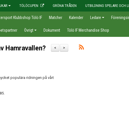
JKAR
TÖLÖCUPEN
GRÖNA TRÅDEN
UTBILDNING SPELARE OCH L
tersport Klubbshop Tölö IF
Matcher
Kalender
Ledare
Föreningsi
etspartner
Övrigt
Dokument
Tölö IF Merchandise Shop
av Hamravallen?
<
>
ycket populära ridningen på vårt
85.