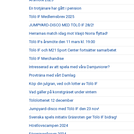
En trotjänare har gått i pension
Tölö IF Medlemsbrev 2025
JUMPYARD-DISCO MED TÖLÖ IF 28/2!
Herrarnas match idag mot Växjö Norra flyttad!
Tölö IFs årsmöte den 11 mars kl. 19.00
Tölö IF och M21 Sport Center fortsätter samarbetet
Tölö IF Merchandise
Intresserad av att spela med våra Damjuniorer?
Provträna med vårt Damlag
Köp din julgran, ved och lotter av Tölö IF
Vad gäller på konstgräset under vintern
Tölölotteriet 12 december
Jumpyard-disco med Tölö IF den 23 nov!
Svenska spels initiativ Gräsroten ger Tölö IF bidrag!
Höstlovscampen 2024
Föreningsforum 2024