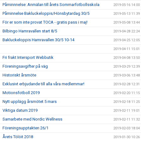
Påminnnelse: Anmälan till årets Sommarfotbollsskola
2019-05-16 14:00
Påminnelse Bakluckeloppis/Hönsbytardag 30/5
2019-05-13 11:39
För er som inte provat TOCA - gratis pass i maj!
2019-05-08 13:44
Bilbingo Hamravallen start 8/5
2019-04-28 22:24
Bakluckeloppis Hamravallen 30/5 10-14
2019-04-25 12:05
2019-04-11 15:01
Fri frakt Intersport Webbutik
2019-04-08 13:50
Föreningsavgifter på väg
2019-03-29 12:39
Historiskt årsmöte
2019-03-06 13:48
Exklusivt erbjudande till alla våra medlemmar!
2019-02-28 12:31
Motionsfotboll 2019
2019-02-20 11:15
Nytt upplägg årsmötet 5 mars
2019-02-18 11:25
Viktiga datum 2019
2019-02-11 19:01
Samarbete med Nordic Wellness
2019-02-11 11:32
Föreningsupptakten 26/1
2019-02-03 18:04
Årets Tölöit 2018
2019-01-30 10:26