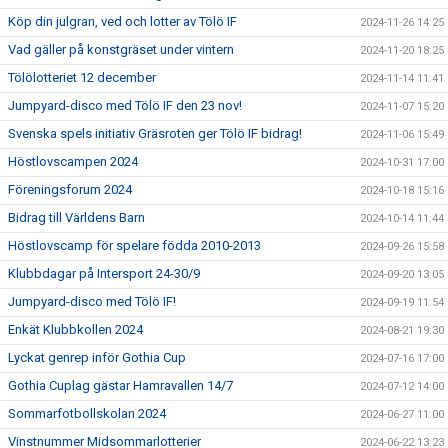
Köp din julgran, ved och lotter av Tölö IF
2024-11-26 14:25
Vad gäller på konstgräset under vintern
2024-11-20 18:25
Tölölotteriet 12 december
2024-11-14 11:41
Jumpyard-disco med Tölö IF den 23 nov!
2024-11-07 15:20
Svenska spels initiativ Gräsroten ger Tölö IF bidrag!
2024-11-06 15:49
Höstlovscampen 2024
2024-10-31 17:00
Föreningsforum 2024
2024-10-18 15:16
Bidrag till Världens Barn
2024-10-14 11:44
Höstlovscamp för spelare födda 2010-2013
2024-09-26 15:58
Klubbdagar på Intersport 24-30/9
2024-09-20 13:05
Jumpyard-disco med Tölö IF!
2024-09-19 11:54
Enkät Klubbkollen 2024
2024-08-21 19:30
Lyckat genrep inför Gothia Cup
2024-07-16 17:00
Gothia Cuplag gästar Hamravallen 14/7
2024-07-12 14:00
Sommarfotbollskolan 2024
2024-06-27 11:00
Vinstnummer Midsommarlotterier
2024-06-22 13:23