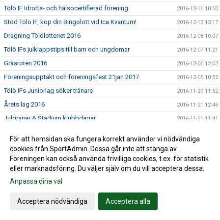
Tölö IF Idrotts- och hälsocertifierad förening
2016-12-16 10:50
Stöd Tölö IF, köp din Bingolott vid Ica Kvantum!
2016-12-13 13:17
Dragning Tölölotteriet 2016
2016-12-08 10:07
Tölö IFs julklappstips till barn och ungdomar
2016-12-07 11:21
Gräsroten 2016
2016-12-06 12:03
Föreningsupptakt och föreningsfest 21jan 2017
2016-12-05 10:52
Tölö IFs Juniorlag söker tränare
2016-11-29 11:52
Årets lag 2016
2016-11-21 12:46
Julgranar & Stadium klubbdagar
2016-11-21 11:41
Tölölotteriet 2016 - dragning 7 december
2016-11-18 12:13
För att hemsidan ska fungera korrekt använder vi nödvändiga
Tölö IF skänker pengar till Världens Barn
2016-10-05 12:55
cookies från SportAdmin. Dessa går inte att stänga av.
Föreningen kan också använda frivilliga cookies, t.ex. för statistik
Bingolotto / Sponsorhuset
2016-09-29 11:28
eller marknadsföring. Du väljer själv om du vill acceptera dessa.
Nytt datum för Föreningsutvecklingsdagen
2016-09-23 18:10
Anpassa dina val
Till våra lag - sälj fika på söndag 25/9
2016-09-22 09:53
Match Div 4 Herrar 11/9 - Ändrad tid!!
Acceptera nödvändiga
Acceptera alla
2016-09-09 11:44
Resultat Kungsbacka Femman 2016
2016-09-04 21:17