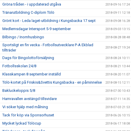
Gröna tråden - i uppdaterad utgåva
2018-09-16 17:24
Tränarutbildning C-diplom Tölö
2018-09-11 12:18
Grönt kort - Leda laget-utbildning i Kungsbacka 17 sept
2018-09-08 16:28
Medlemsdagar Intersport 5-9 september
2018-09-03 13:15
Bilbingo / Inomhusbingo
2018-08-28 08:48
Sportsligt en fin vecka - Fotbollsutvecklare P-A Ekblad
2018-08-27 19:24
tillträder
Dags för Bingolottoförsäljning
2018-08-24 10:11
Fotbollsskolan 24/8
2018-08-21 13:44
Klasskampen 8 september inställd
2018-08-20 11:07
Tölö-kortet på Friskis&Svettis Kungsbacka - en påminnelse
2018-08-15 12:11
Bakluckeloppis 5/8
2018-07-30 10:43
Hamravallen avstängd tillsvidare
2018-07-11 14:35
Vi söker hjälp med målning
2018-07-03 21:53
Tack för köp via Sponsorhuset
2018-06-26 10:15
Mycket lyckad Tölöcup
2018-06-17 18:08