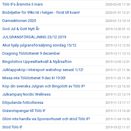
Tölö IFs årsmöte 3 mars
2020-02-05 17:50
Biobiljetter för 99kr/st i helgen - först till kvarn!
2020-01-31 15:21
Damsektionen 2020
2020-01-12 10:14
God Jul & Gott Nytt År
2019-12-20 01:15
JULGRANSFÖRSÄLJNING 23/12 2019
2019-12-17 10:31
Akut hjälp julgransförsäljning söndag 15/12
2019-12-12 12:53
Dragning Tölölotteriet 9 december
2019-12-11 12:13
Bingolottos Uppesittarkväll & Nyårsafton
2019-12-09 12:01
Julklappsköp i Intersport webshop senast 1/12!
2019-11-27 11:36
Missa inte Tölölotteriet 9 dec kl 19.00!
2019-11-25 11:39
Köp din svenska Julgran och Bingolott av Tölö IF!
2019-11-22 16:55
Julkampanj Nordic Wellness
2019-11-21 12:19
Erbjudande fotbollsresa
2019-11-13 17:17
Gräsrotspengar till Tölö IF
2019-11-13 14:20
Glöm inte handla via Sponsorhuset och stöd Tölö IF!
2019-11-04 10:50
Stöd Tölö IF
2019-10-22 11:57