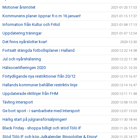
Motioner årsmötet
2021-01-20 17:53
Kommunens planer öppnar fr.o.m 16 januari!
2021-01-15 17:37
Information från Kultur och Fritid
2021-01-08 17:13
Uppdatering träningar
2021-01-07 12:54
Det finns nyårslotter kvar!
2020-12-30
Fortsatt stängda fotbollsplaner i Halland
2020-12-22 14:38
Jul och nyårshälsning
2020-12-22 11:38
Hälsocertifieringen 2020
2020-12-21 10:33
Förtydligande nya restriktioner från 20/12
2020-12-19 16:47
Hallands kommuner behåller restriktiv linje
2020-12-14 16:47
Uppdaterade riktlinjer från FHM
2020-12-11 11:48
Tävling Intersport
2020-12-08 15:59
Ge bort sport - i sambarbete med Intersport
2020-12-07 13:03
Härlig start på julgransförsäljningen!
2020-11-30 18:44
Black Friday - shoppa billigt och stöd Tölö IF
2020-11-26 13:45
Stöd Tölö IF och köp Julkalender, Bingolotter & Enjoy!
2020-11-25 14:17