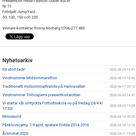
Presentkort Hede Fashion Outlet 400 kr
Nr 71
Fribiljett JumpYard
50, 100, 150 och 200
Vinnare kontaktar Ronny Norberg 0706-277 485
Nyhetsarkiv
Ett stort tack!
2026-06-23 10:47
Vinstnummer Midsommarafton
2026-06-19 18:06
Traditionellt midsommarfirande på Hamravallen
2026-06-17 20:10
Vinstnummer Tölöcupens presentkortslotteri
2026-05-30 14:41
Vi startar vår omtyckta Fotbollsskola nu på fredag 24/4 kl
2026-04-22 13:28
17.30!
Minnesord
2026-04-10 09:25
Påsklovscamp 7-9 april, spelare födda 2014-2016
2026-03-18 10:18
Årsmötet 2026
2026-03-11 13:08