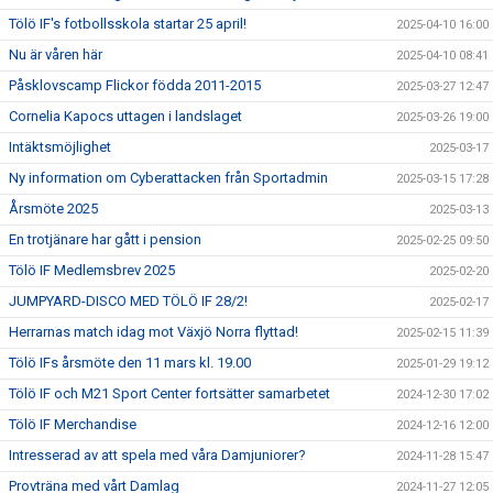
Tölö IF's fotbollsskola startar 25 april!
2025-04-10 16:00
Nu är våren här
2025-04-10 08:41
Påsklovscamp Flickor födda 2011-2015
2025-03-27 12:47
Cornelia Kapocs uttagen i landslaget
2025-03-26 19:00
Intäktsmöjlighet
2025-03-17
Ny information om Cyberattacken från Sportadmin
2025-03-15 17:28
Årsmöte 2025
2025-03-13
En trotjänare har gått i pension
2025-02-25 09:50
Tölö IF Medlemsbrev 2025
2025-02-20
JUMPYARD-DISCO MED TÖLÖ IF 28/2!
2025-02-17
Herrarnas match idag mot Växjö Norra flyttad!
2025-02-15 11:39
Tölö IFs årsmöte den 11 mars kl. 19.00
2025-01-29 19:12
Tölö IF och M21 Sport Center fortsätter samarbetet
2024-12-30 17:02
Tölö IF Merchandise
2024-12-16 12:00
Intresserad av att spela med våra Damjuniorer?
2024-11-28 15:47
Provträna med vårt Damlag
2024-11-27 12:05