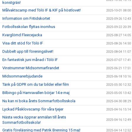
konstgräs!
Målvaktscamp med Tölö IF & KIF på höstlovet!
2025-10-01 08:00
Information om Fritidskortet
2025-09-26 12:43
Fotbollsskolan flyttas inomhus
2025-09-22 20:39
Kvarglömd Fleecejacka
2025-08-27 14:05
Visa ditt stöd för Tölö IF
2025-08-26 14:50
Dubbelt upp till föreningslivet!
2025-08-04 11:07
En fantastisk juni månad i Tölö IF
2025-07-07 17:41
Vinstnummer Midsommarfirandet
2025-06-21 17:51
Midsommarerbjudande
2025-06-18 10:16
Tänk på GDPR om du tar bilder eller film
2025-05-30 12:32
Bilbingo på Hamravallen börjar 14:e maj
2025-05-05 13:42
Nu kan ni boka årets Sommarfotbollsskola
2025-04-30 08:29
Lyckad Påsklovscamp för våra tjejer
2025-04-16 15:14
Nästa vecka öppnar anmälan till årets
2025-04-16 12:49
Sommarfotbollsskola!
Gratis föreläsning med Patrik Brenning 15 maj!
2025-04-14 12:52