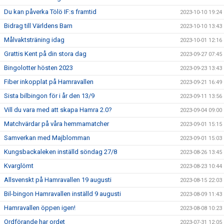
Du kan påverka Tölö IF:s framtid
2023-10-10 19:24
Bidrag till Världens Barn
2023-10-10 13:43
Målvaktsträning idag
2023-10-01 12:16
Grattis Kent på din stora dag
2023-09-27 07:45
Bingolotter hösten 2023
2023-09-23 13:43
Fiber inkopplat på Hamravallen
2023-09-21 16:49
Sista bilbingon för i år den 13/9
2023-09-11 13:56
Vill du vara med att skapa Hamra 2.0?
2023-09-04 09:00
Matchvärdar på våra hemmamatcher
2023-09-01 15:15
Samverkan med Majblomman
2023-09-01 15:03
Kungsbackaleken inställd söndag 27/8
2023-08-26 13:45
Kvarglömt
2023-08-23 10:44
Allsvenskt på Hamravallen 19 augusti
2023-08-15 22:03
Bil-bingon Hamravallen inställd 9 augusti
2023-08-09 11:43
Hamravallen öppen igen!
2023-08-08 10:23
Ordförande har ordet
2023-07-31 12:05