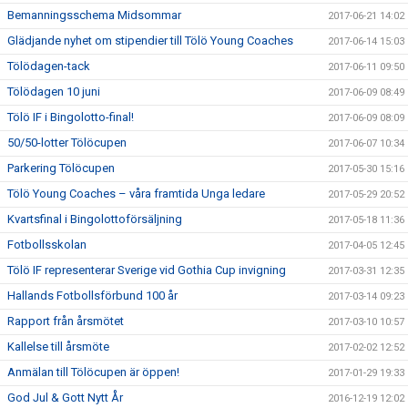
Bemanningsschema Midsommar
2017-06-21 14:02
Glädjande nyhet om stipendier till Tölö Young Coaches
2017-06-14 15:03
Tölödagen-tack
2017-06-11 09:50
Tölödagen 10 juni
2017-06-09 08:49
Tölö IF i Bingolotto-final!
2017-06-09 08:09
50/50-lotter Tölöcupen
2017-06-07 10:34
Parkering Tölöcupen
2017-05-30 15:16
Tölö Young Coaches – våra framtida Unga ledare
2017-05-29 20:52
Kvartsfinal i Bingolottoförsäljning
2017-05-18 11:36
Fotbollsskolan
2017-04-05 12:45
Tölö IF representerar Sverige vid Gothia Cup invigning
2017-03-31 12:35
Hallands Fotbollsförbund 100 år
2017-03-14 09:23
Rapport från årsmötet
2017-03-10 10:57
Kallelse till årsmöte
2017-02-02 12:52
Anmälan till Tölöcupen är öppen!
2017-01-29 19:33
God Jul & Gott Nytt År
2016-12-19 12:02