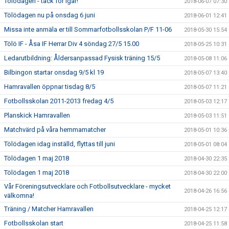
Tölödagen - tack för igår!
2018-06-07 07:30
Tölödagen nu på onsdag 6 juni
2018-06-01 12:41
Missa inte anmäla er till Sommarfotbollsskolan P/F 11-06
2018-05-30 15:54
Tölö IF - Åsa IF Herrar Div 4 söndag 27/5 15.00
2018-05-25 10:31
Ledarutbildning: Åldersanpassad Fysisk träning 15/5
2018-05-08 11:06
Bilbingon startar onsdag 9/5 kl 19
2018-05-07 13:40
Hamravallen öppnar tisdag 8/5
2018-05-07 11:21
Fotbollsskolan 2011-2013 fredag 4/5
2018-05-03 12:17
Planskick Hamravallen
2018-05-03 11:51
Matchvärd på våra hemmamatcher
2018-05-01 10:36
Tölödagen idag inställd, flyttas till juni
2018-05-01 08:04
Tölödagen 1 maj 2018
2018-04-30 22:35
Tölödagen 1 maj 2018
2018-04-30 22:00
Vår Föreningsutvecklare och Fotbollsutvecklare - mycket
2018-04-26 16:56
välkomna!
Träning / Matcher Hamravallen
2018-04-25 12:17
Fotbollsskolan start
2018-04-25 11:58