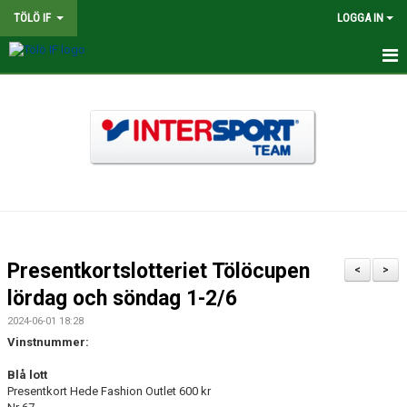
TÖLÖ IF
LOGGA IN
HEM
NYHETER
OM KLUBBEN
BINGOLOTTER
INTERSPORT KLUBBSHOP TÖLÖ IF
Presentkortslotteriet Tölöcupen
<
>
MATCHER
lördag och söndag 1-2/6
2024-06-01 18:28
KALENDER
Vinstnummer:
LEDARE
Blå lott
Presentkort Hede Fashion Outlet 600 kr