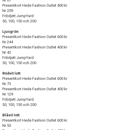
Nr 67
FÖRENINGSINFO
Presentkort Hede Fashion Outlet 400 kr
Nr 209
TÖLÖFONDEN
Fribiljett JumpYard
50, 100, 150 och 200
KIOSKEN
Ljusgrön
Presentkort Hede Fashion Outlet 600 kr
EVENEMANG
Nr 244
Presentkort Hede Fashion Outlet 400 kr
FOTBOLLSSKOLAN P/F 2020 & 2021
Nr 42
Fribiljett JumpYard
50, 100, 150 och 200
SPONSORER / SAMARBETSPARTNER
Rödvit lott
ÖVRIGT
Presentkort Hede Fashion Outlet 600 kr
Nr 73
Presentkort Hede Fashion Outlet 400 kr
DOKUMENT
Nr 129
Fribiljett JumpYard
TÖLÖ IF MERCHANDISE SHOP
50, 100, 150 och 200
Blåvit lott
Presentkort Hede Fashion Outlet 600 kr
Nr 53