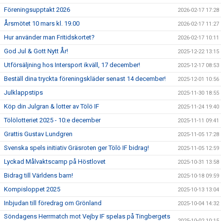
Föreningsupptakt 2026
2026-02-17 17:28
Årsmötet 10 mars kl. 19.00
2026-02-17 11:27
Hur använder man Fritidskortet?
2026-02-17 10:11
God Jul & Gott Nytt År!
2025-12-22 13:15
Utförsäljning hos Intersport ikväll, 17 december!
2025-12-17 08:53
Beställ dina tryckta föreningskläder senast 14 december!
2025-12-01 10:56
Julklappstips
2025-11-30 18:55
Köp din Julgran & lotter av Tölö IF
2025-11-24 19:40
Tölölotteriet 2025 - 10:e december
2025-11-11 09:41
Grattis Gustav Lundgren
2025-11-05 17:28
Svenska spels initiativ Gräsroten ger Tölö IF bidrag!
2025-11-05 12:59
Lyckad Målvaktscamp på Höstlovet
2025-10-31 13:58
Bidrag till Världens barn!
2025-10-18 09:59
Kompisloppet 2025
2025-10-13 13:04
Inbjudan till föredrag om Grönland
2025-10-04 14:32
Söndagens Herrmatch mot Vejby IF spelas på Tingbergets
2025-10-02 10:15