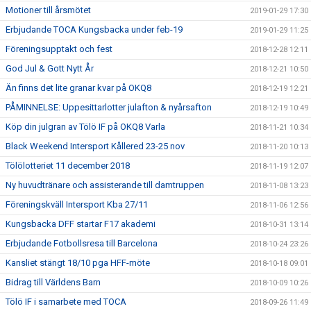
Motioner till årsmötet
2019-01-29 17:30
Erbjudande TOCA Kungsbacka under feb-19
2019-01-29 11:25
Föreningsupptakt och fest
2018-12-28 12:11
God Jul & Gott Nytt År
2018-12-21 10:50
Än finns det lite granar kvar på OKQ8
2018-12-19 12:21
PÅMINNELSE: Uppesittarlotter julafton & nyårsafton
2018-12-19 10:49
Köp din julgran av Tölö IF på OKQ8 Varla
2018-11-21 10:34
Black Weekend Intersport Kållered 23-25 nov
2018-11-20 10:13
Tölölotteriet 11 december 2018
2018-11-19 12:07
Ny huvudtränare och assisterande till damtruppen
2018-11-08 13:23
Föreningskväll Intersport Kba 27/11
2018-11-06 12:56
Kungsbacka DFF startar F17 akademi
2018-10-31 13:14
Erbjudande Fotbollsresa till Barcelona
2018-10-24 23:26
Kansliet stängt 18/10 pga HFF-möte
2018-10-18 09:01
Bidrag till Världens Barn
2018-10-09 10:26
Tölö IF i samarbete med TOCA
2018-09-26 11:49