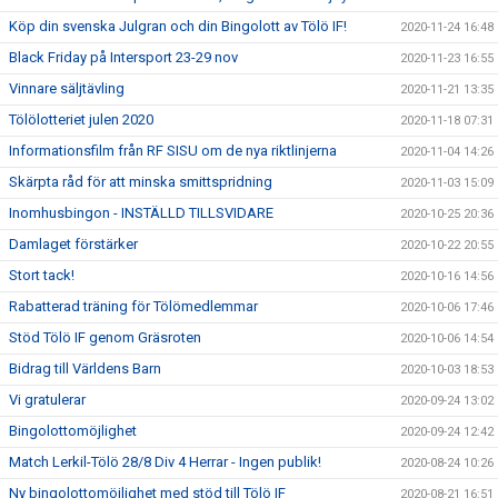
Köp din svenska Julgran och din Bingolott av Tölö IF!
2020-11-24 16:48
Black Friday på Intersport 23-29 nov
2020-11-23 16:55
Vinnare säljtävling
2020-11-21 13:35
Tölölotteriet julen 2020
2020-11-18 07:31
Informationsfilm från RF SISU om de nya riktlinjerna
2020-11-04 14:26
Skärpta råd för att minska smittspridning
2020-11-03 15:09
Inomhusbingon - INSTÄLLD TILLSVIDARE
2020-10-25 20:36
Damlaget förstärker
2020-10-22 20:55
Stort tack!
2020-10-16 14:56
Rabatterad träning för Tölömedlemmar
2020-10-06 17:46
Stöd Tölö IF genom Gräsroten
2020-10-06 14:54
Bidrag till Världens Barn
2020-10-03 18:53
Vi gratulerar
2020-09-24 13:02
Bingolottomöjlighet
2020-09-24 12:42
Match Lerkil-Tölö 28/8 Div 4 Herrar - Ingen publik!
2020-08-24 10:26
Ny bingolottomöjlighet med stöd till Tölö IF
2020-08-21 16:51