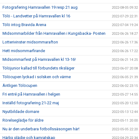
Fotografering Hamravallen 19 resp 21 aug
2022-08-05 09:32
Tölö - Landvetter på Hamravallen kl 16
2022-07-29 22:31
Tölö intog Bravida Arena
2022-07-04 19:24
Midsommarbilder från Hamravallen i Kungsbacka- Posten
2022-06-26 18:27
Lotterivinster midsommarafton
2022-06-26 17:36
Hett midsommarfirande
2022-06-26 17:22
Midsommarfest på Hamravallen kl 13-16!
2022-06-21 14:25
Tölöjunior kallad till förbundets riksläger
2022-06-07 20:08
Tölöcupen lyckad i solsken och värme
2022-06-05 21:39
Äntligen Tölöcupen
2022-06-02 23:15
Fri entré på Hamravallen i helgen
2022-05-27 14:55
Inställd fotografering 21-22 maj
2022-05-20 12:50
Nyutbildade domare
2022-05-13 12:44
Rörelseglädje för äldre
2022-05-11 20:00
Nu är den underbara fotbollssäsongen här!
2022-05-05 22:20
Härlig glädje och kamratskap
2022-04-29 22:34