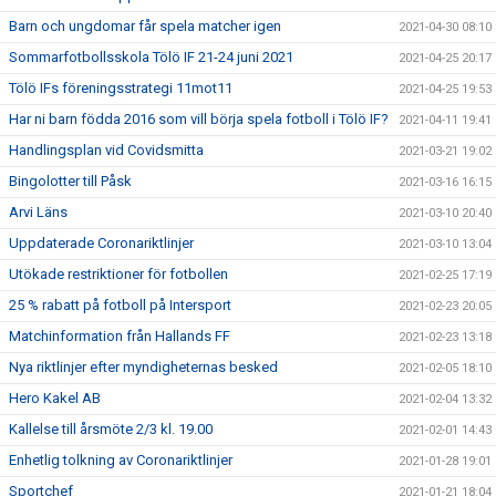
Barn och ungdomar får spela matcher igen
2021-04-30 08:10
Sommarfotbollsskola Tölö IF 21-24 juni 2021
2021-04-25 20:17
Tölö IFs föreningsstrategi 11mot11
2021-04-25 19:53
Har ni barn födda 2016 som vill börja spela fotboll i Tölö IF?
2021-04-11 19:41
Handlingsplan vid Covidsmitta
2021-03-21 19:02
Bingolotter till Påsk
2021-03-16 16:15
Arvi Läns
2021-03-10 20:40
Uppdaterade Coronariktlinjer
2021-03-10 13:04
Utökade restriktioner för fotbollen
2021-02-25 17:19
25 % rabatt på fotboll på Intersport
2021-02-23 20:05
Matchinformation från Hallands FF
2021-02-23 13:18
Nya riktlinjer efter myndigheternas besked
2021-02-05 18:10
Hero Kakel AB
2021-02-04 13:32
Kallelse till årsmöte 2/3 kl. 19.00
2021-02-01 14:43
Enhetlig tolkning av Coronariktlinjer
2021-01-28 19:01
Sportchef
2021-01-21 18:04