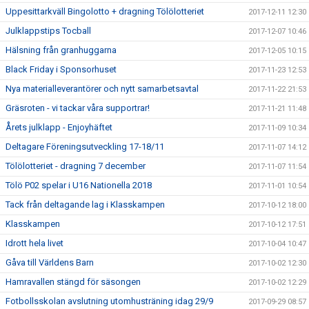
Uppesittarkväll Bingolotto + dragning Tölölotteriet
2017-12-11 12:30
Julklappstips Tocball
2017-12-07 10:46
Hälsning från granhuggarna
2017-12-05 10:15
Black Friday i Sponsorhuset
2017-11-23 12:53
Nya materialleverantörer och nytt samarbetsavtal
2017-11-22 21:53
Gräsroten - vi tackar våra supportrar!
2017-11-21 11:48
Årets julklapp - Enjoyhäftet
2017-11-09 10:34
Deltagare Föreningsutveckling 17-18/11
2017-11-07 14:12
Tölölotteriet - dragning 7 december
2017-11-07 11:54
Tölö P02 spelar i U16 Nationella 2018
2017-11-01 10:54
Tack från deltagande lag i Klasskampen
2017-10-12 18:00
Klasskampen
2017-10-12 17:51
Idrott hela livet
2017-10-04 10:47
Gåva till Världens Barn
2017-10-02 12:30
Hamravallen stängd för säsongen
2017-10-02 12:29
Fotbollsskolan avslutning utomhusträning idag 29/9
2017-09-29 08:57