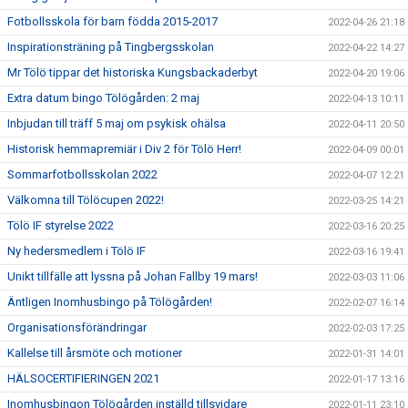
Fotbollsskola för barn födda 2015-2017
2022-04-26 21:18
Inspirationsträning på Tingbergsskolan
2022-04-22 14:27
Mr Tölö tippar det historiska Kungsbackaderbyt
2022-04-20 19:06
Extra datum bingo Tölögården: 2 maj
2022-04-13 10:11
Inbjudan till träff 5 maj om psykisk ohälsa
2022-04-11 20:50
Historisk hemmapremiär i Div 2 för Tölö Herr!
2022-04-09 00:01
Sommarfotbollsskolan 2022
2022-04-07 12:21
Välkomna till Tölöcupen 2022!
2022-03-25 14:21
Tölö IF styrelse 2022
2022-03-16 20:25
Ny hedersmedlem i Tölö IF
2022-03-16 19:41
Unikt tillfälle att lyssna på Johan Fallby 19 mars!
2022-03-03 11:06
Äntligen Inomhusbingo på Tölögården!
2022-02-07 16:14
Organisationsförändringar
2022-02-03 17:25
Kallelse till årsmöte och motioner
2022-01-31 14:01
HÄLSOCERTIFIERINGEN 2021
2022-01-17 13:16
Inomhusbingon Tölögården inställd tillsvidare
2022-01-11 23:10