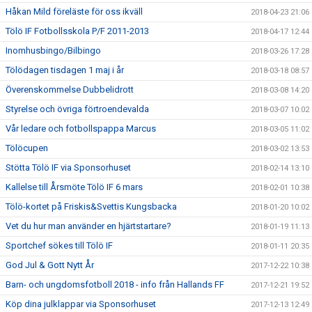
Håkan Mild föreläste för oss ikväll
2018-04-23 21:06
Tölö IF Fotbollsskola P/F 2011-2013
2018-04-17 12:44
Inomhusbingo/Bilbingo
2018-03-26 17:28
Tölödagen tisdagen 1 maj i år
2018-03-18 08:57
Överenskommelse Dubbelidrott
2018-03-08 14:20
Styrelse och övriga förtroendevalda
2018-03-07 10:02
Vår ledare och fotbollspappa Marcus
2018-03-05 11:02
Tölöcupen
2018-03-02 13:53
Stötta Tölö IF via Sponsorhuset
2018-02-14 13:10
Kallelse till Årsmöte Tölö IF 6 mars
2018-02-01 10:38
Tölö-kortet på Friskis&Svettis Kungsbacka
2018-01-20 10:02
Vet du hur man använder en hjärtstartare?
2018-01-19 11:13
Sportchef sökes till Tölö IF
2018-01-11 20:35
God Jul & Gott Nytt År
2017-12-22 10:38
Barn- och ungdomsfotboll 2018 - info från Hallands FF
2017-12-21 19:52
Köp dina julklappar via Sponsorhuset
2017-12-13 12:49