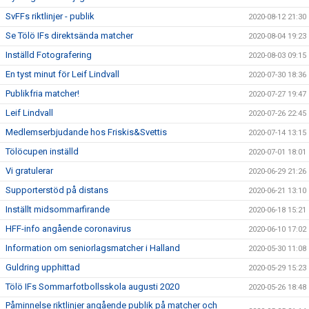
SvFFs riktlinjer - publik
2020-08-12 21:30
Se Tölö IFs direktsända matcher
2020-08-04 19:23
Inställd Fotografering
2020-08-03 09:15
En tyst minut för Leif Lindvall
2020-07-30 18:36
Publikfria matcher!
2020-07-27 19:47
Leif Lindvall
2020-07-26 22:45
Medlemserbjudande hos Friskis&Svettis
2020-07-14 13:15
Tölöcupen inställd
2020-07-01 18:01
Vi gratulerar
2020-06-29 21:26
Supporterstöd på distans
2020-06-21 13:10
Inställt midsommarfirande
2020-06-18 15:21
HFF-info angående coronavirus
2020-06-10 17:02
Information om seniorlagsmatcher i Halland
2020-05-30 11:08
Guldring upphittad
2020-05-29 15:23
Tölö IFs Sommarfotbollsskola augusti 2020
2020-05-26 18:48
Påminnelse riktlinjer angående publik på matcher och