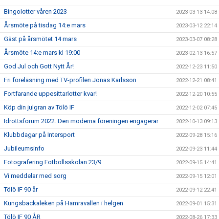
Bingolotter våren 2023
2023-03-13 14:08
Årsmöte på tisdag 14:e mars
2023-03-12 22:14
Gäst på årsmötet 14 mars
2023-03-07 08:28
Årsmöte 14:e mars kl 19:00
2023-02-13 16:57
God Jul och Gott Nytt År!
2022-12-23 11:50
Fri föreläsning med TV-profilen Jonas Karlsson
2022-12-21 08:41
Fortfarande uppesittarlotter kvar!
2022-12-20 10:55
Köp din julgran av Tölö IF
2022-12-02 07:45
Idrottsforum 2022: Den moderna föreningen engagerar
2022-10-13 09:13
Klubbdagar på Intersport
2022-09-28 15:16
Jubileumsinfo
2022-09-23 11:44
Fotografering Fotbollsskolan 23/9
2022-09-15 14:41
Vi meddelar med sorg
2022-09-15 12:01
Tölö IF 90 år
2022-09-12 22:41
Kungsbackaleken på Hamravallen i helgen
2022-09-01 15:31
Tölö IF 90 ÅR
2022-08-26 17:33