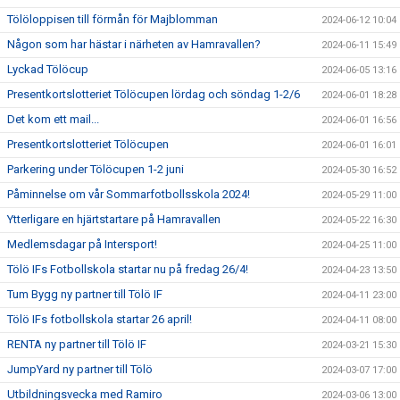
Tölöloppisen till förmån för Majblomman
2024-06-12 10:04
Någon som har hästar i närheten av Hamravallen?
2024-06-11 15:49
Lyckad Tölöcup
2024-06-05 13:16
Presentkortslotteriet Tölöcupen lördag och söndag 1-2/6
2024-06-01 18:28
Det kom ett mail...
2024-06-01 16:56
Presentkortslotteriet Tölöcupen
2024-06-01 16:01
Parkering under Tölöcupen 1-2 juni
2024-05-30 16:52
Påminnelse om vår Sommarfotbollsskola 2024!
2024-05-29 11:00
Ytterligare en hjärtstartare på Hamravallen
2024-05-22 16:30
Medlemsdagar på Intersport!
2024-04-25 11:00
Tölö IFs Fotbollskola startar nu på fredag 26/4!
2024-04-23 13:50
Tum Bygg ny partner till Tölö IF
2024-04-11 23:00
Tölö IFs fotbollskola startar 26 april!
2024-04-11 08:00
RENTA ny partner till Tölö IF
2024-03-21 15:30
JumpYard ny partner till Tölö
2024-03-07 17:00
Utbildningsvecka med Ramiro
2024-03-06 13:00