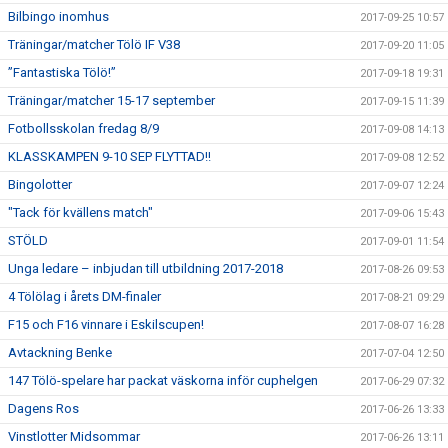
Bilbingo inomhus
2017-09-25 10:57
Träningar/matcher Tölö IF V38
2017-09-20 11:05
”Fantastiska Tölö!”
2017-09-18 19:31
Träningar/matcher 15-17 september
2017-09-15 11:39
Fotbollsskolan fredag 8/9
2017-09-08 14:13
KLASSKAMPEN 9-10 SEP FLYTTAD!!
2017-09-08 12:52
Bingolotter
2017-09-07 12:24
"Tack för kvällens match"
2017-09-06 15:43
STÖLD
2017-09-01 11:54
Unga ledare – inbjudan till utbildning 2017-2018
2017-08-26 09:53
4 Tölölag i årets DM-finaler
2017-08-21 09:29
F15 och F16 vinnare i Eskilscupen!
2017-08-07 16:28
Avtackning Benke
2017-07-04 12:50
147 Tölö-spelare har packat väskorna inför cuphelgen
2017-06-29 07:32
Dagens Ros
2017-06-26 13:33
Vinstlotter Midsommar
2017-06-26 13:11