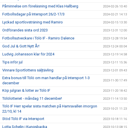
Påminnelse om föreläsning med Klas Hallberg
2024-02-26 10:40
Fotbollsdagar på Intersport 26/2-17/3
2024-02-21 14:13
Lyckad sportlovsträning med Ramiro
2024-02-15 13:30
Ordförandes sista ord 2023
2023-12-31 12:00
Fotbollsutveckare i Tölö IF - Ramiro Dalence
2023-12-28 19:54
God Jul & Gott Nytt År!
2023-12-24 00:04
Ludvig Johansson klar för 2024
2023-12-19 14:58
Tips inför jul
2023-12-11 15:36
Vinnare Sportlottens säljtävling
2023-12-01 09:43
Extra bonus till Tölö om man handlar på Intersport 1-3
2023-11-30 17:49
december
Köp julgran & lotter av Tölö IF
2023-11-20 18:42
Tölölotteriet - måndag 11 december!
2023-11-14 13:50
Tölö IF Herr spelar sista matchen på Hamravallen imorgon
2023-10-21 11:23
22/10, kl 14
Stöd Tölö IF via Intersport
2023-10-18 11:16
Lotta Schelin i Kungsbacka
2023-10-13 08:15