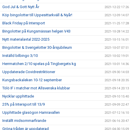
God Jul & Gott Nytt År
2021-12-22 17:26
Köp bingolotter till Uppesittarkväll & Nyår!
2021-12-09 14:07
Black Friday på Intersport
2021-11-25 17:28
Bingolotter på Kungsmässan helgen V43
2021-10-28 14:22
Nytt materialavtal 2022-2025
2021-10-15 16:01
Bingolotter & Sverigelotter 30-årsjubileum
2021-10-07 07:51
Inställd bilbingo 3/10
2021-10-02 19:01
Herrmatchen 2/10 spelas på Tingbergets kg
2021-10-01 14:36
Uppdaterade Covidrestriktioner
2021-09-30 14:03
Kungsbackaleken 10-12 september
2021-09-18 20:35
Tölö IF i matcher mot Allsvenska klubbar
2021-09-14 20:13
Nycklar upphittade
2021-09-10 15:40
25% på Intersport till 13/9
2021-09-09 22:47
Upphittade glasögon Hamravallen
2021-07-12 16:10
Inställt midsommarfirande
2021-06-16 20:47
Gröna tråden är uppdaterad
2021-04-30 15:09