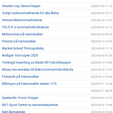
Skadevi cup denna helgen
2023-07-02 11:14
Soligt midsommarfirande för alla åldrar
2023-06-26 14:17
Vinnare Midsommarlotterier
2023-06-24 13:26
TÖLÖ IF:s Sommarfotbollsskola
2023-06-22 16:12
Midsommar på Hamravallen
2023-06-20 09:29
Premiär på Hamravallen
2023-06-13 13:44
Mycket lyckad Tölöcupshelg
2023-06-05 11:14
Äntligen Tölöcupen 2023
2023-06-03 07:30
Förlängd insamling av kläder till Fotbollsloppis!
2023-05-19 10:00
Missa inte anmälan till årets Sommarfotbollskola
2023-05-10 13:29
Finbesök på Hamravallen
2023-04-12 18:36
Bilbingon på Hamravallen startar 17/5
2023-04-11 15:04
2023-04-11 08:49
Spelarråd i 9 mot 9-lagen
2023-04-05 16:25
M21 Sport Center ny samarbetspartner
2023-03-31 13:04
Kärt återseende
2023-03-18 10:55