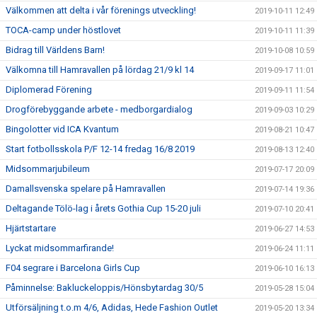
Välkommen att delta i vår förenings utveckling!
2019-10-11 12:49
TOCA-camp under höstlovet
2019-10-11 11:39
Bidrag till Världens Barn!
2019-10-08 10:59
Välkomna till Hamravallen på lördag 21/9 kl 14
2019-09-17 11:01
Diplomerad Förening
2019-09-11 11:54
Drogförebyggande arbete - medborgardialog
2019-09-03 10:29
Bingolotter vid ICA Kvantum
2019-08-21 10:47
Start fotbollsskola P/F 12-14 fredag 16/8 2019
2019-08-13 12:40
Midsommarjubileum
2019-07-17 20:09
Damallsvenska spelare på Hamravallen
2019-07-14 19:36
Deltagande Tölö-lag i årets Gothia Cup 15-20 juli
2019-07-10 20:41
Hjärtstartare
2019-06-27 14:53
Lyckat midsommarfirande!
2019-06-24 11:11
F04 segrare i Barcelona Girls Cup
2019-06-10 16:13
Påminnelse: Bakluckeloppis/Hönsbytardag 30/5
2019-05-28 15:04
Utförsäljning t.o.m 4/6, Adidas, Hede Fashion Outlet
2019-05-20 13:34