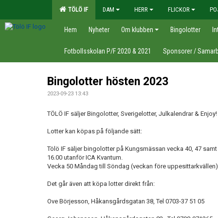
TÖLÖ IF
DAM
HERR
FLICKOR
PO
Hem
Nyheter
Om klubben
Bingolotter
In
Fotbollsskolan P/F 2020 & 2021
Sponsorer / Samarb
Bingolotter hösten 2023
2023-09-23 13:43
TÖLÖ IF säljer Bingolotter, Sverigelotter, Julkalendrar & Enjoy
Lotter kan köpas på följande sätt:
Tölö IF säljer bingolotter på Kungsmässan vecka 40, 47 sam
16.00 utanför ICA Kvantum.
Vecka 50 Måndag till Söndag (veckan före uppesittarkvällen)
Det går även att köpa lotter direkt från:
Ove Börjesson, Håkansgårdsgatan 38, Tel 0703-37 51 05