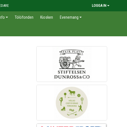
EDARE
LOGGA IN
nfo
Tölöfonden
Kiosken
Evenemang