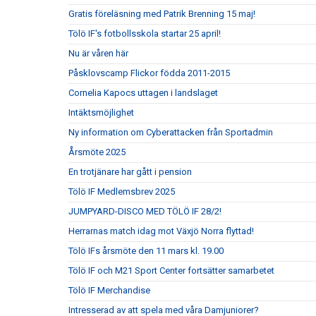
Gratis föreläsning med Patrik Brenning 15 maj!
Tölö IF's fotbollsskola startar 25 april!
Nu är våren här
Påsklovscamp Flickor födda 2011-2015
Cornelia Kapocs uttagen i landslaget
Intäktsmöjlighet
Ny information om Cyberattacken från Sportadmin
Årsmöte 2025
En trotjänare har gått i pension
Tölö IF Medlemsbrev 2025
JUMPYARD-DISCO MED TÖLÖ IF 28/2!
Herrarnas match idag mot Växjö Norra flyttad!
Tölö IFs årsmöte den 11 mars kl. 19.00
Tölö IF och M21 Sport Center fortsätter samarbetet
Tölö IF Merchandise
Intresserad av att spela med våra Damjuniorer?