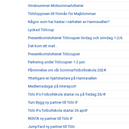
Vinstnummer Midsommarlotterier
Tölöloppisen till förmån för Majblomman
Någon som har hästar i närheten av Hamravallen?
Lyckad Tölöcup
Presentkortslotteriet Tölöcupen lördag och söndag 1-2/6
Det kom ett mail...
Presentkortslotteriet Tölöcupen
Parkering under Tölöcupen 1-2 juni
Påminnelse om vår Sommarfotbollsskola 2024!
Ytterligare en hjärtstartare på Hamravallen
Medlemsdagar på Intersport!
Tölö IFs Fotbollskola startar nu på fredag 26/4!
Tum Bygg ny partner till Tölö IF
Tölö IFs fotbollskola startar 26 april!
RENTA ny partner till Tölö IF
JumpYard ny partner till Tölö