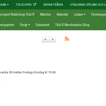
JKAR
TÖLÖCUPEN
GRÖNA TRÅDEN
UTBILDNING SPELARE OCH L
tersport Klubbshop Tölö IF
Matcher
Kalender
Ledare
Föreningsi
etspartner
Övrigt
Dokument
Tölö IF Merchandise Shop
<
>
!
t vecka 50 mellan Fredag-Söndag kl 10.00-
.