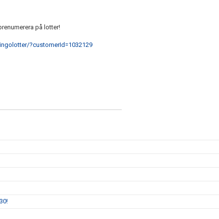
prenumerera på lotter!
bingolotter/?customerId=1032129
30!