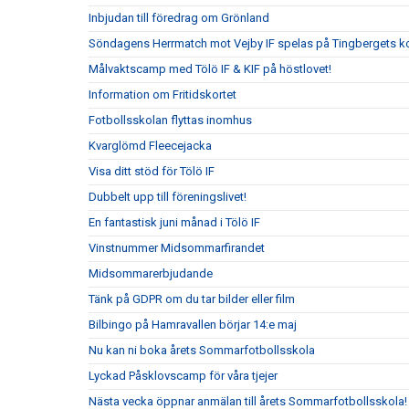
Inbjudan till föredrag om Grönland
Söndagens Herrmatch mot Vejby IF spelas på Tingbergets k
Målvaktscamp med Tölö IF & KIF på höstlovet!
Information om Fritidskortet
Fotbollsskolan flyttas inomhus
Kvarglömd Fleecejacka
Visa ditt stöd för Tölö IF
Dubbelt upp till föreningslivet!
En fantastisk juni månad i Tölö IF
Vinstnummer Midsommarfirandet
Midsommarerbjudande
Tänk på GDPR om du tar bilder eller film
Bilbingo på Hamravallen börjar 14:e maj
Nu kan ni boka årets Sommarfotbollsskola
Lyckad Påsklovscamp för våra tjejer
Nästa vecka öppnar anmälan till årets Sommarfotbollsskola!