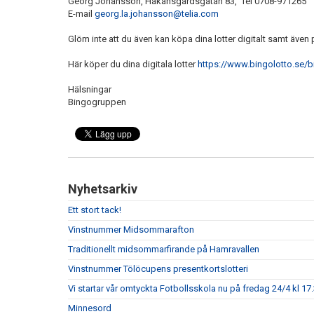
Georg Johansson, Håkansgårdsgatan 83, Tel 0708-971265
E-mail
georg.la.johansson@telia.com
Glöm inte att du även kan köpa dina lotter digitalt samt även 
Här köper du dina digitala lotter
https://www.bingolotto.se/
Hälsningar
Bingogruppen
Nyhetsarkiv
Ett stort tack!
Vinstnummer Midsommarafton
Traditionellt midsommarfirande på Hamravallen
Vinstnummer Tölöcupens presentkortslotteri
Vi startar vår omtyckta Fotbollsskola nu på fredag 24/4 kl 17.
Minnesord