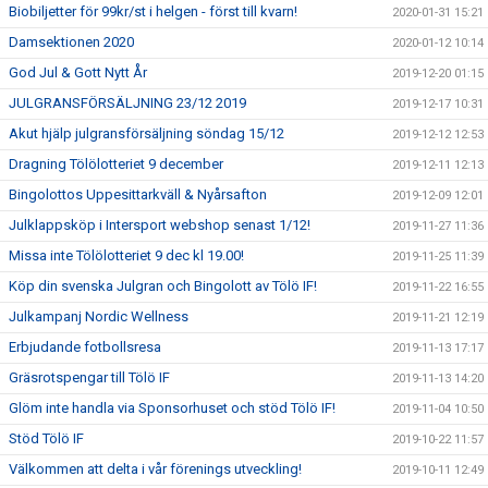
Biobiljetter för 99kr/st i helgen - först till kvarn!
2020-01-31 15:21
Damsektionen 2020
2020-01-12 10:14
God Jul & Gott Nytt År
2019-12-20 01:15
JULGRANSFÖRSÄLJNING 23/12 2019
2019-12-17 10:31
Akut hjälp julgransförsäljning söndag 15/12
2019-12-12 12:53
Dragning Tölölotteriet 9 december
2019-12-11 12:13
Bingolottos Uppesittarkväll & Nyårsafton
2019-12-09 12:01
Julklappsköp i Intersport webshop senast 1/12!
2019-11-27 11:36
Missa inte Tölölotteriet 9 dec kl 19.00!
2019-11-25 11:39
Köp din svenska Julgran och Bingolott av Tölö IF!
2019-11-22 16:55
Julkampanj Nordic Wellness
2019-11-21 12:19
Erbjudande fotbollsresa
2019-11-13 17:17
Gräsrotspengar till Tölö IF
2019-11-13 14:20
Glöm inte handla via Sponsorhuset och stöd Tölö IF!
2019-11-04 10:50
Stöd Tölö IF
2019-10-22 11:57
Välkommen att delta i vår förenings utveckling!
2019-10-11 12:49