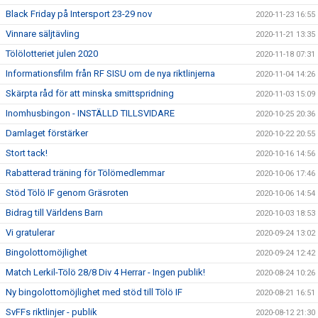
Black Friday på Intersport 23-29 nov
2020-11-23 16:55
Vinnare säljtävling
2020-11-21 13:35
Tölölotteriet julen 2020
2020-11-18 07:31
Informationsfilm från RF SISU om de nya riktlinjerna
2020-11-04 14:26
Skärpta råd för att minska smittspridning
2020-11-03 15:09
Inomhusbingon - INSTÄLLD TILLSVIDARE
2020-10-25 20:36
Damlaget förstärker
2020-10-22 20:55
Stort tack!
2020-10-16 14:56
Rabatterad träning för Tölömedlemmar
2020-10-06 17:46
Stöd Tölö IF genom Gräsroten
2020-10-06 14:54
Bidrag till Världens Barn
2020-10-03 18:53
Vi gratulerar
2020-09-24 13:02
Bingolottomöjlighet
2020-09-24 12:42
Match Lerkil-Tölö 28/8 Div 4 Herrar - Ingen publik!
2020-08-24 10:26
Ny bingolottomöjlighet med stöd till Tölö IF
2020-08-21 16:51
SvFFs riktlinjer - publik
2020-08-12 21:30