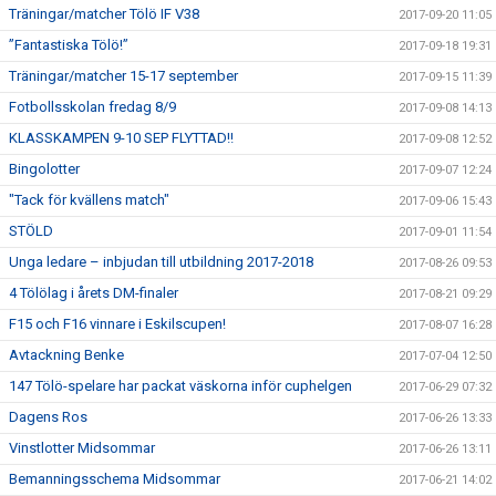
Träningar/matcher Tölö IF V38
2017-09-20 11:05
”Fantastiska Tölö!”
2017-09-18 19:31
Träningar/matcher 15-17 september
2017-09-15 11:39
Fotbollsskolan fredag 8/9
2017-09-08 14:13
KLASSKAMPEN 9-10 SEP FLYTTAD!!
2017-09-08 12:52
Bingolotter
2017-09-07 12:24
"Tack för kvällens match"
2017-09-06 15:43
STÖLD
2017-09-01 11:54
Unga ledare – inbjudan till utbildning 2017-2018
2017-08-26 09:53
4 Tölölag i årets DM-finaler
2017-08-21 09:29
F15 och F16 vinnare i Eskilscupen!
2017-08-07 16:28
Avtackning Benke
2017-07-04 12:50
147 Tölö-spelare har packat väskorna inför cuphelgen
2017-06-29 07:32
Dagens Ros
2017-06-26 13:33
Vinstlotter Midsommar
2017-06-26 13:11
Bemanningsschema Midsommar
2017-06-21 14:02