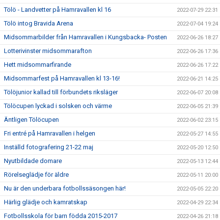
Tölö - Landvetter på Hamravallen kl 16
2022-07-29 22:31
Tölö intog Bravida Arena
2022-07-04 19:24
Midsommarbilder från Hamravallen i Kungsbacka- Posten
2022-06-26 18:27
Lotterivinster midsommarafton
2022-06-26 17:36
Hett midsommarfirande
2022-06-26 17:22
Midsommarfest på Hamravallen kl 13-16!
2022-06-21 14:25
Tölöjunior kallad till förbundets riksläger
2022-06-07 20:08
Tölöcupen lyckad i solsken och värme
2022-06-05 21:39
Äntligen Tölöcupen
2022-06-02 23:15
Fri entré på Hamravallen i helgen
2022-05-27 14:55
Inställd fotografering 21-22 maj
2022-05-20 12:50
Nyutbildade domare
2022-05-13 12:44
Rörelseglädje för äldre
2022-05-11 20:00
Nu är den underbara fotbollssäsongen här!
2022-05-05 22:20
Härlig glädje och kamratskap
2022-04-29 22:34
Fotbollsskola för barn födda 2015-2017
2022-04-26 21:18