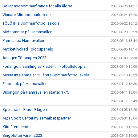
Soligt midsommarfirande för alla åldrar
2023-06-26 14:17
Vinnare Midsommarlotterier
2023-06-24 13:26
TÖLÖ IF:s Sommarfotbollsskola
2023-06-22 16:12
Midsommar på Hamravallen
2023-06-20 09:29
Premiär på Hamravallen
2023-06-13 13:44
Mycket lyckad Tölöcupshelg
2023-06-05 11:14
Äntligen Tölöcupen 2023
2023-06-03 07:30
Förlängd insamling av kläder till Fotbollsloppis!
2023-05-19 10:00
Missa inte anmälan till årets Sommarfotbollskola
2023-05-10 13:29
Finbesök på Hamravallen
2023-04-12 18:36
Bilbingon på Hamravallen startar 17/5
2023-04-11 15:04
2023-04-11 08:49
Spelarråd i 9 mot 9-lagen
2023-04-05 16:25
M21 Sport Center ny samarbetspartner
2023-03-31 13:04
Kärt återseende
2023-03-18 10:55
Bingolotter våren 2023
2023-03-13 14:08