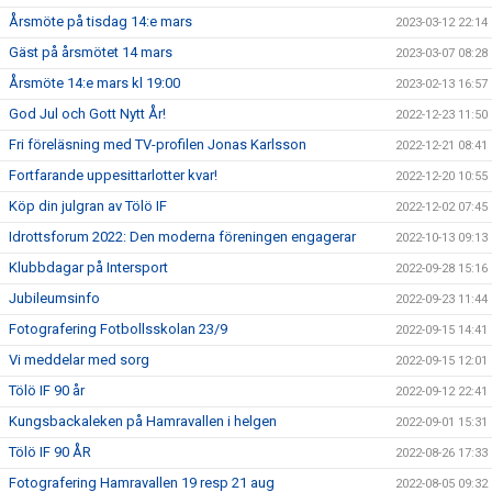
Årsmöte på tisdag 14:e mars
2023-03-12 22:14
Gäst på årsmötet 14 mars
2023-03-07 08:28
Årsmöte 14:e mars kl 19:00
2023-02-13 16:57
God Jul och Gott Nytt År!
2022-12-23 11:50
Fri föreläsning med TV-profilen Jonas Karlsson
2022-12-21 08:41
Fortfarande uppesittarlotter kvar!
2022-12-20 10:55
Köp din julgran av Tölö IF
2022-12-02 07:45
Idrottsforum 2022: Den moderna föreningen engagerar
2022-10-13 09:13
Klubbdagar på Intersport
2022-09-28 15:16
Jubileumsinfo
2022-09-23 11:44
Fotografering Fotbollsskolan 23/9
2022-09-15 14:41
Vi meddelar med sorg
2022-09-15 12:01
Tölö IF 90 år
2022-09-12 22:41
Kungsbackaleken på Hamravallen i helgen
2022-09-01 15:31
Tölö IF 90 ÅR
2022-08-26 17:33
Fotografering Hamravallen 19 resp 21 aug
2022-08-05 09:32