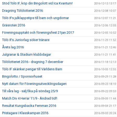
Stöd Tölö IF, köp din Bingolott vid Ica Kvantum!
2016-12-13 13:17
Dragning Tölölotteriet 2016
2016-12-08 10:07
Tölö IFs julklappstips till barn och ungdomar
2016-12-07 11:21
Gräsroten 2016
2016-12-06 12:03
Föreningsupptakt och föreningsfest 21jan 2017
2016-12-05 10:52
Tölö IFs Juniorlag söker tränare
2016-11-29 11:52
Årets lag 2016
2016-11-21 12:46
Julgranar & Stadium klubbdagar
2016-11-21 11:41
Tölölotteriet 2016 - dragning 7 december
2016-11-18 12:13
Tölö IF skänker pengar till Världens Barn
2016-10-05 12:55
Bingolotto / Sponsorhuset
2016-09-29 11:28
Nytt datum för Föreningsutvecklingsdagen
2016-09-23 18:10
Till våra lag - sälj fika på söndag 25/9
2016-09-22 09:53
Match Div 4 Herrar 11/9 - Ändrad tid!!
2016-09-09 11:44
Resultat Kungsbacka Femman 2016
2016-09-04 21:17
Pristagare i Klasskampen 2016
2016-09-03 20:24