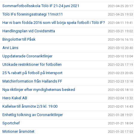
Sommarfotbollsskola Tölö IF 21-24 juni 2021
2021-04-25 20:17
Tölö IFs föreningsstrategi 11mot11
2021-04-25 19:53
Har ni barn födda 2016 som vill börja spela fotboll i Tölö IF?
2021-04-11 19:41
Handlingsplan vid Covidsmitta
2021-03-21 19:02
Bingolotter till Påsk
2021-03-16 16:15
Arvi Läns
2021-03-10 20:40
Uppdaterade Coronariktlinjer
2021-03-10 13:04
Utökade restriktioner för fotbollen
2021-02-25 17:19
25 % rabatt på fotboll på Intersport
2021-02-23 20:05
Matchinformation från Hallands FF
2021-02-23 13:18
Nya riktlinjer efter myndigheternas besked
2021-02-05 18:10
Hero Kakel AB
2021-02-04 13:32
Kallelse till årsmöte 2/3 kl. 19.00
2021-02-01 14:43
Enhetlig tolkning av Coronariktlinjer
2021-01-28 19:01
Sportchef
2021-01-21 18:04
Motioner årsmötet
2021-01-20 17:53