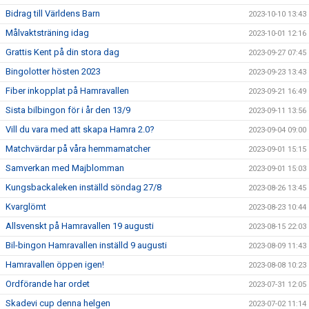
Bidrag till Världens Barn
2023-10-10 13:43
Målvaktsträning idag
2023-10-01 12:16
Grattis Kent på din stora dag
2023-09-27 07:45
Bingolotter hösten 2023
2023-09-23 13:43
Fiber inkopplat på Hamravallen
2023-09-21 16:49
Sista bilbingon för i år den 13/9
2023-09-11 13:56
Vill du vara med att skapa Hamra 2.0?
2023-09-04 09:00
Matchvärdar på våra hemmamatcher
2023-09-01 15:15
Samverkan med Majblomman
2023-09-01 15:03
Kungsbackaleken inställd söndag 27/8
2023-08-26 13:45
Kvarglömt
2023-08-23 10:44
Allsvenskt på Hamravallen 19 augusti
2023-08-15 22:03
Bil-bingon Hamravallen inställd 9 augusti
2023-08-09 11:43
Hamravallen öppen igen!
2023-08-08 10:23
Ordförande har ordet
2023-07-31 12:05
Skadevi cup denna helgen
2023-07-02 11:14