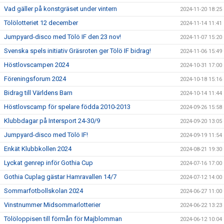
Vad gäller på konstgräset under vintern
2024-11-20 18:25
Tölölotteriet 12 december
2024-11-14 11:41
Jumpyard-disco med Tölö IF den 23 nov!
2024-11-07 15:20
Svenska spels initiativ Gräsroten ger Tölö IF bidrag!
2024-11-06 15:49
Höstlovscampen 2024
2024-10-31 17:00
Föreningsforum 2024
2024-10-18 15:16
Bidrag till Världens Barn
2024-10-14 11:44
Höstlovscamp för spelare födda 2010-2013
2024-09-26 15:58
Klubbdagar på Intersport 24-30/9
2024-09-20 13:05
Jumpyard-disco med Tölö IF!
2024-09-19 11:54
Enkät Klubbkollen 2024
2024-08-21 19:30
Lyckat genrep inför Gothia Cup
2024-07-16 17:00
Gothia Cuplag gästar Hamravallen 14/7
2024-07-12 14:00
Sommarfotbollskolan 2024
2024-06-27 11:00
Vinstnummer Midsommarlotterier
2024-06-22 13:23
Tölöloppisen till förmån för Majblomman
2024-06-12 10:04