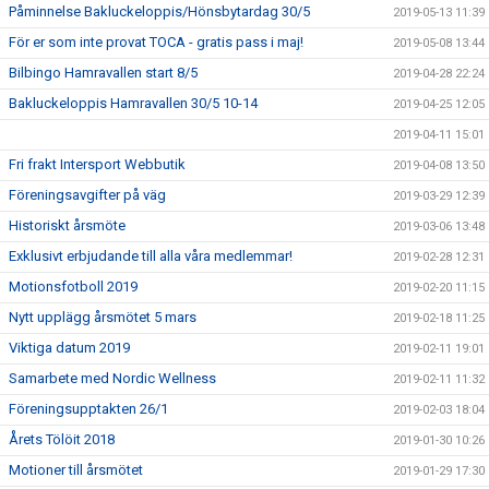
Påminnelse Bakluckeloppis/Hönsbytardag 30/5
2019-05-13 11:39
För er som inte provat TOCA - gratis pass i maj!
2019-05-08 13:44
Bilbingo Hamravallen start 8/5
2019-04-28 22:24
Bakluckeloppis Hamravallen 30/5 10-14
2019-04-25 12:05
2019-04-11 15:01
Fri frakt Intersport Webbutik
2019-04-08 13:50
Föreningsavgifter på väg
2019-03-29 12:39
Historiskt årsmöte
2019-03-06 13:48
Exklusivt erbjudande till alla våra medlemmar!
2019-02-28 12:31
Motionsfotboll 2019
2019-02-20 11:15
Nytt upplägg årsmötet 5 mars
2019-02-18 11:25
Viktiga datum 2019
2019-02-11 19:01
Samarbete med Nordic Wellness
2019-02-11 11:32
Föreningsupptakten 26/1
2019-02-03 18:04
Årets Tölöit 2018
2019-01-30 10:26
Motioner till årsmötet
2019-01-29 17:30