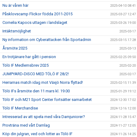
Nu är våren här
2025-04-10 08:41
Påsklovscamp Flickor födda 2011-2015
2025-03-27 12:47
Cornelia Kapocs uttagen i landslaget
2025-03-26 19:00
Intäktsmöjlighet
2025-03-17
Ny information om Cyberattacken från Sportadmin
2025-03-15 17:28
Årsmöte 2025
2025-03-13
En trotjänare har gått i pension
2025-02-25 09:50
Tölö IF Medlemsbrev 2025
2025-02-20
JUMPYARD-DISCO MED TÖLÖ IF 28/2!
2025-02-17
Herrarnas match idag mot Växjö Norra flyttad!
2025-02-15 11:39
Tölö IFs årsmöte den 11 mars kl. 19.00
2025-01-29 19:12
Tölö IF och M21 Sport Center fortsätter samarbetet
2024-12-30 17:02
Tölö IF Merchandise
2024-12-16 12:00
Intresserad av att spela med våra Damjuniorer?
2024-11-28 15:47
Provträna med vårt Damlag
2024-11-27 12:05
Köp din julgran, ved och lotter av Tölö IF
2024-11-26 14:25