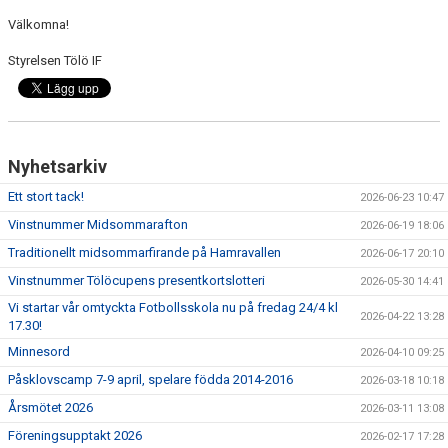
FÖRENINGSINFO
Välkomna!
TÖLÖFONDEN
Styrelsen Tölö IF
KIOSKEN
EVENEMANG
Nyhetsarkiv
FOTBOLLSSKOLAN P/F 2020 & 2021
Ett stort tack!
2026-06-23 10:47
SPONSORER / SAMARBETSPARTNER
Vinstnummer Midsommarafton
2026-06-19 18:06
Traditionellt midsommarfirande på Hamravallen
2026-06-17 20:10
ÖVRIGT
Vinstnummer Tölöcupens presentkortslotteri
2026-05-30 14:41
Vi startar vår omtyckta Fotbollsskola nu på fredag 24/4 kl
DOKUMENT
2026-04-22 13:28
17.30!
TÖLÖ IF MERCHANDISE SHOP
Minnesord
2026-04-10 09:25
Påsklovscamp 7-9 april, spelare födda 2014-2016
2026-03-18 10:18
Årsmötet 2026
2026-03-11 13:08
Föreningsupptakt 2026
2026-02-17 17:28