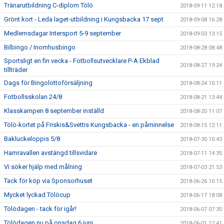
Tränarutbildning C-diplom Tölö
2018-09-11 12:18
Grönt kort - Leda laget-utbildning i Kungsbacka 17 sept
2018-09-08 16:28
Medlemsdagar Intersport 5-9 september
2018-09-03 13:15
Bilbingo / Inomhusbingo
2018-08-28 08:48
Sportsligt en fin vecka - Fotbollsutvecklare P-A Ekblad
2018-08-27 19:24
tillträder
Dags för Bingolottoförsäljning
2018-08-24 10:11
Fotbollsskolan 24/8
2018-08-21 13:44
Klasskampen 8 september inställd
2018-08-20 11:07
Tölö-kortet på Friskis&Svettis Kungsbacka - en påminnelse
2018-08-15 12:11
Bakluckeloppis 5/8
2018-07-30 10:43
Hamravallen avstängd tillsvidare
2018-07-11 14:35
Vi söker hjälp med målning
2018-07-03 21:53
Tack för köp via Sponsorhuset
2018-06-26 10:15
Mycket lyckad Tölöcup
2018-06-17 18:08
Tölödagen - tack för igår!
2018-06-07 07:30
Tölödagen nu på onsdag 6 juni
2018-06-01 12:41