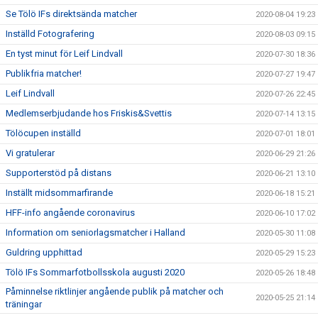
Se Tölö IFs direktsända matcher
2020-08-04 19:23
Inställd Fotografering
2020-08-03 09:15
En tyst minut för Leif Lindvall
2020-07-30 18:36
Publikfria matcher!
2020-07-27 19:47
Leif Lindvall
2020-07-26 22:45
Medlemserbjudande hos Friskis&Svettis
2020-07-14 13:15
Tölöcupen inställd
2020-07-01 18:01
Vi gratulerar
2020-06-29 21:26
Supporterstöd på distans
2020-06-21 13:10
Inställt midsommarfirande
2020-06-18 15:21
HFF-info angående coronavirus
2020-06-10 17:02
Information om seniorlagsmatcher i Halland
2020-05-30 11:08
Guldring upphittad
2020-05-29 15:23
Tölö IFs Sommarfotbollsskola augusti 2020
2020-05-26 18:48
Påminnelse riktlinjer angående publik på matcher och
2020-05-25 21:14
träningar