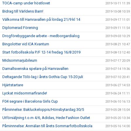
TOCA-camp under höstlovet
2019-10-11 11:39
Bidrag till Världens Barn!
2019-10-08 10:59
Välkomna till Hamravallen på lördag 21/9 kl 14
2019-09-17 11:01
Diplomerad Förening
2019-09-11 11:54
Drogförebyggande arbete - medborgardialog
2019-09-03 10:29
Bingolotter vid ICA Kvantum
2019-08-21 10:47
Start fotbollsskola P/F 12-14 fredag 16/8 2019
2019-08-13 12:40
Midsommarjubileum
2019-07-17 20:09
Damallsvenska spelare på Hamravallen
2019-07-14 19:36
Deltagande Tölö-lag i årets Gothia Cup 15-20 juli
2019-07-10 20:41
Hjärtstartare
2019-06-27 14:53
Lyckat midsommarfirande!
2019-06-24 11:11
F04 segrare i Barcelona Girls Cup
2019-06-10 16:13
Påminnelse: Bakluckeloppis/Hönsbytardag 30/5
2019-05-28 15:04
Utförsäljning t.o.m 4/6, Adidas, Hede Fashion Outlet
2019-05-20 13:34
Påminnnelse: Anmälan till årets Sommarfotbollsskola
2019-05-16 14:00