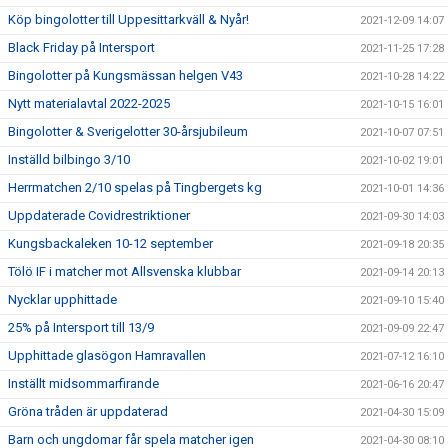
Köp bingolotter till Uppesittarkväll & Nyår!
2021-12-09 14:07
Black Friday på Intersport
2021-11-25 17:28
Bingolotter på Kungsmässan helgen V43
2021-10-28 14:22
Nytt materialavtal 2022-2025
2021-10-15 16:01
Bingolotter & Sverigelotter 30-årsjubileum
2021-10-07 07:51
Inställd bilbingo 3/10
2021-10-02 19:01
Herrmatchen 2/10 spelas på Tingbergets kg
2021-10-01 14:36
Uppdaterade Covidrestriktioner
2021-09-30 14:03
Kungsbackaleken 10-12 september
2021-09-18 20:35
Tölö IF i matcher mot Allsvenska klubbar
2021-09-14 20:13
Nycklar upphittade
2021-09-10 15:40
25% på Intersport till 13/9
2021-09-09 22:47
Upphittade glasögon Hamravallen
2021-07-12 16:10
Inställt midsommarfirande
2021-06-16 20:47
Gröna tråden är uppdaterad
2021-04-30 15:09
Barn och ungdomar får spela matcher igen
2021-04-30 08:10