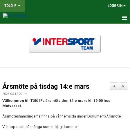
TÖLÖ IF
LOGGA IN
HEM
NYHETER
OM KLUBBEN
BINGOLOTTER
INTERSPORT KLUBBSHOP TÖLÖ IF
Årsmöte på tisdag 14:e mars
<
>
MATCHER
2023-03-12 22:14
Välkommen till Tölö IFs årsmöte den 14:e mars kl. 19.00 hos
KALENDER
Matverket.
Årsmöteshandlingarna finns på vår hemsida under Dokument/Årsmöte.
LEDARE
Vi hoppas att så många som möjligt kommer.