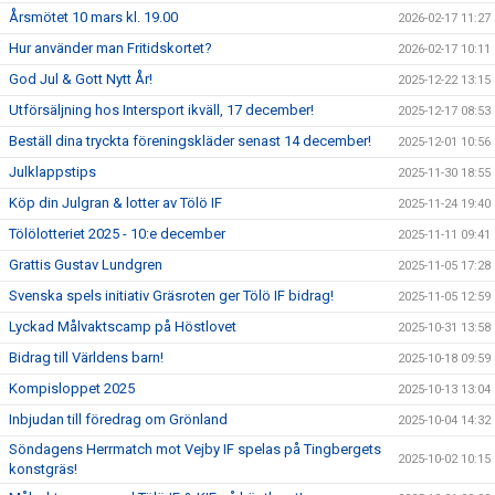
Årsmötet 10 mars kl. 19.00
2026-02-17 11:27
Hur använder man Fritidskortet?
2026-02-17 10:11
God Jul & Gott Nytt År!
2025-12-22 13:15
Utförsäljning hos Intersport ikväll, 17 december!
2025-12-17 08:53
Beställ dina tryckta föreningskläder senast 14 december!
2025-12-01 10:56
Julklappstips
2025-11-30 18:55
Köp din Julgran & lotter av Tölö IF
2025-11-24 19:40
Tölölotteriet 2025 - 10:e december
2025-11-11 09:41
Grattis Gustav Lundgren
2025-11-05 17:28
Svenska spels initiativ Gräsroten ger Tölö IF bidrag!
2025-11-05 12:59
Lyckad Målvaktscamp på Höstlovet
2025-10-31 13:58
Bidrag till Världens barn!
2025-10-18 09:59
Kompisloppet 2025
2025-10-13 13:04
Inbjudan till föredrag om Grönland
2025-10-04 14:32
Söndagens Herrmatch mot Vejby IF spelas på Tingbergets
2025-10-02 10:15
konstgräs!