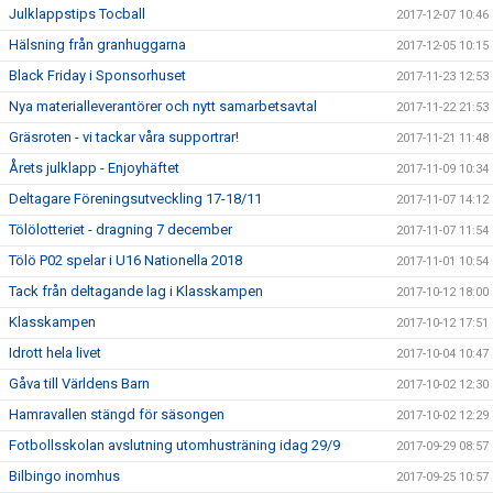
Julklappstips Tocball
2017-12-07 10:46
Hälsning från granhuggarna
2017-12-05 10:15
Black Friday i Sponsorhuset
2017-11-23 12:53
Nya materialleverantörer och nytt samarbetsavtal
2017-11-22 21:53
Gräsroten - vi tackar våra supportrar!
2017-11-21 11:48
Årets julklapp - Enjoyhäftet
2017-11-09 10:34
Deltagare Föreningsutveckling 17-18/11
2017-11-07 14:12
Tölölotteriet - dragning 7 december
2017-11-07 11:54
Tölö P02 spelar i U16 Nationella 2018
2017-11-01 10:54
Tack från deltagande lag i Klasskampen
2017-10-12 18:00
Klasskampen
2017-10-12 17:51
Idrott hela livet
2017-10-04 10:47
Gåva till Världens Barn
2017-10-02 12:30
Hamravallen stängd för säsongen
2017-10-02 12:29
Fotbollsskolan avslutning utomhusträning idag 29/9
2017-09-29 08:57
Bilbingo inomhus
2017-09-25 10:57