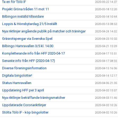
Ta en för Tölö IF
2020-05-22 14:37
Projekt Gröna tråden 11 mot 11
2020-05-18 12:20
Bilbingon inställd tillsvidare
2020-05-18 10:44
Loppis & Hönsbytardag 21/5 Inställt
2020-05-13 08:52
Nya riktlinjer angående publik på matcher och träningar
2020-04-24 14:02
Gräsrotspengar via Svenska Spel
2020-04-23 10:32
Bilbingo Hamravallen 3/5 kl. 14.00
2020-04-21 15:09
Kompletterande info från HFF 2020-04-17
2020-04-17 15:51
Senaste info från HFF (2020-04-17)
2020-04-17 08:55
Diverse föreningsinformation
2020-04-15 16:06
Digitala bingolotter!
2020-04-14 12:17
Status Hamravallen
2020-04-06 21:35
Uppdatering HFF per 3 april
2020-04-03 15:07
Nya riktlinjer beträffande träningsmatcher
2020-04-03 11:46
Uppdaterade Coronariktlinjer
2020-04-03 10:26
Stötta Tölö IF - köp bingolotter
2020-04-02 10:26