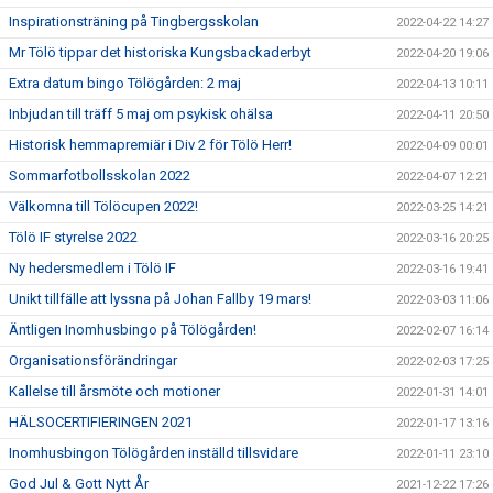
Inspirationsträning på Tingbergsskolan
2022-04-22 14:27
Mr Tölö tippar det historiska Kungsbackaderbyt
2022-04-20 19:06
Extra datum bingo Tölögården: 2 maj
2022-04-13 10:11
Inbjudan till träff 5 maj om psykisk ohälsa
2022-04-11 20:50
Historisk hemmapremiär i Div 2 för Tölö Herr!
2022-04-09 00:01
Sommarfotbollsskolan 2022
2022-04-07 12:21
Välkomna till Tölöcupen 2022!
2022-03-25 14:21
Tölö IF styrelse 2022
2022-03-16 20:25
Ny hedersmedlem i Tölö IF
2022-03-16 19:41
Unikt tillfälle att lyssna på Johan Fallby 19 mars!
2022-03-03 11:06
Äntligen Inomhusbingo på Tölögården!
2022-02-07 16:14
Organisationsförändringar
2022-02-03 17:25
Kallelse till årsmöte och motioner
2022-01-31 14:01
HÄLSOCERTIFIERINGEN 2021
2022-01-17 13:16
Inomhusbingon Tölögården inställd tillsvidare
2022-01-11 23:10
God Jul & Gott Nytt År
2021-12-22 17:26