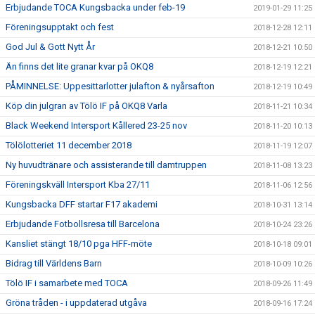
Erbjudande TOCA Kungsbacka under feb-19
2019-01-29 11:25
Föreningsupptakt och fest
2018-12-28 12:11
God Jul & Gott Nytt År
2018-12-21 10:50
Än finns det lite granar kvar på OKQ8
2018-12-19 12:21
PÅMINNELSE: Uppesittarlotter julafton & nyårsafton
2018-12-19 10:49
Köp din julgran av Tölö IF på OKQ8 Varla
2018-11-21 10:34
Black Weekend Intersport Kållered 23-25 nov
2018-11-20 10:13
Tölölotteriet 11 december 2018
2018-11-19 12:07
Ny huvudtränare och assisterande till damtruppen
2018-11-08 13:23
Föreningskväll Intersport Kba 27/11
2018-11-06 12:56
Kungsbacka DFF startar F17 akademi
2018-10-31 13:14
Erbjudande Fotbollsresa till Barcelona
2018-10-24 23:26
Kansliet stängt 18/10 pga HFF-möte
2018-10-18 09:01
Bidrag till Världens Barn
2018-10-09 10:26
Tölö IF i samarbete med TOCA
2018-09-26 11:49
Gröna tråden - i uppdaterad utgåva
2018-09-16 17:24