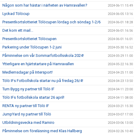
Någon som har hästar i närheten av Hamravallen?
2024-06-11 15:49
Lyckad Tölöcup
2024-06-05 13:16
Presentkortslotteriet Tölöcupen lördag och söndag 1-2/6
2024-06-01 18:28
Det kom ett mail...
2024-06-01 16:56
Presentkortslotteriet Tölöcupen
2024-06-01 16:01
Parkering under Tölöcupen 1-2 juni
2024-05-30 16:52
Påminnelse om vår Sommarfotbollsskola 2024!
2024-05-29 11:00
Ytterligare en hjärtstartare på Hamravallen
2024-05-22 16:30
Medlemsdagar på Intersport!
2024-04-25 11:00
Tölö IFs Fotbollskola startar nu på fredag 26/4!
2024-04-23 13:50
Tum Bygg ny partner till Tölö IF
2024-04-11 23:00
Tölö IFs fotbollskola startar 26 april!
2024-04-11 08:00
RENTA ny partner till Tölö IF
2024-03-21 15:30
JumpYard ny partner till Tölö
2024-03-07 17:00
Utbildningsvecka med Ramiro
2024-03-06 13:00
Påminnelse om föreläsning med Klas Hallberg
2024-02-26 10:40