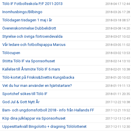
Tölö IF Fotbollsskola P/F 2011-2013
2018-04-17 12:44
Inomhusbingo/Bilbingo
2018-03-26 17:28
Tölödagen tisdagen 1 maj i år
2018-03-18 08:57
Överenskommelse Dubbelidrott
2018-03-08 14:20
Styrelse och övriga förtroendevalda
2018-03-07 10:02
Vår ledare och fotbollspappa Marcus
2018-03-05 11:02
Tölöcupen
2018-03-02 13:53
Stötta Tölö IF via Sponsorhuset
2018-02-14 13:10
Kallelse till Årsmöte Tölö IF 6 mars
2018-02-01 10:38
Tölö-kortet på Friskis&Svettis Kungsbacka
2018-01-20 10:02
Vet du hur man använder en hjärtstartare?
2018-01-19 11:13
Sportchef sökes till Tölö IF
2018-01-11 20:35
God Jul & Gott Nytt År
2017-12-22 10:38
Barn- och ungdomsfotboll 2018 - info från Hallands FF
2017-12-21 19:52
Köp dina julklappar via Sponsorhuset
2017-12-13 12:49
Uppesittarkväll Bingolotto + dragning Tölölotteriet
2017-12-11 12:30