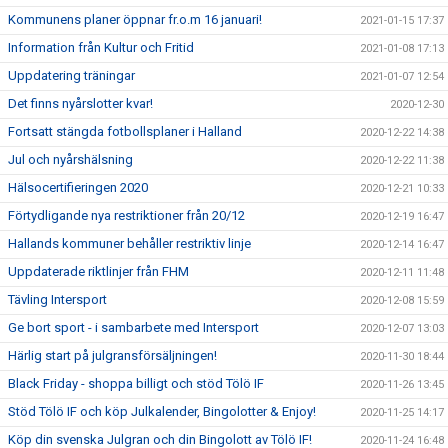
Kommunens planer öppnar fr.o.m 16 januari!
2021-01-15 17:37
Information från Kultur och Fritid
2021-01-08 17:13
Uppdatering träningar
2021-01-07 12:54
Det finns nyårslotter kvar!
2020-12-30
Fortsatt stängda fotbollsplaner i Halland
2020-12-22 14:38
Jul och nyårshälsning
2020-12-22 11:38
Hälsocertifieringen 2020
2020-12-21 10:33
Förtydligande nya restriktioner från 20/12
2020-12-19 16:47
Hallands kommuner behåller restriktiv linje
2020-12-14 16:47
Uppdaterade riktlinjer från FHM
2020-12-11 11:48
Tävling Intersport
2020-12-08 15:59
Ge bort sport - i sambarbete med Intersport
2020-12-07 13:03
Härlig start på julgransförsäljningen!
2020-11-30 18:44
Black Friday - shoppa billigt och stöd Tölö IF
2020-11-26 13:45
Stöd Tölö IF och köp Julkalender, Bingolotter & Enjoy!
2020-11-25 14:17
Köp din svenska Julgran och din Bingolott av Tölö IF!
2020-11-24 16:48