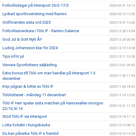
Fotbollsdagar på Intersport 26/2-17/3
2024-02-21 14:13
Lyckad sportlovsträning med Ramiro
2024-02-15 13:30
Ordförandes sista ord 2023
2023-12-31 12:00
Fotbollsutveckare i Tölö IF - Ramiro Dalence
2023-12-28 19:54
God Jul & Gott Nytt År!
2023-12-24 00:04
Ludvig Johansson klar för 2024
2023-12-19 14:58
Tips inför jul
2023-12-11 15:36
Vinnare Sportlottens säljtävling
2023-12-01 09:43
Extra bonus till Tölö om man handlar på Intersport 1-3
2023-11-30 17:49
december
Köp julgran & lotter av Tölö IF
2023-11-20 18:42
Tölölotteriet - måndag 11 december!
2023-11-14 13:50
Tölö IF Herr spelar sista matchen på Hamravallen imorgon
2023-10-21 11:23
22/10, kl 14
Stöd Tölö IF via Intersport
2023-10-18 11:16
Lotta Schelin i Kungsbacka
2023-10-13 08:15
Du kan påverka Tölö IF:s framtid
2023-10-10 19:24