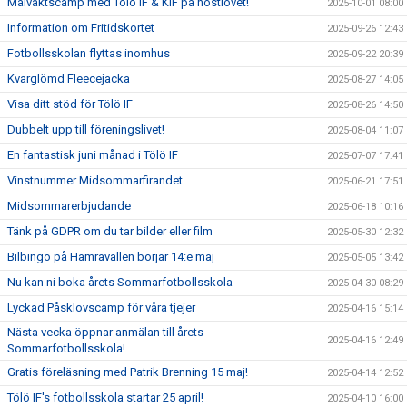
Målvaktscamp med Tölö IF & KIF på höstlovet!
2025-10-01 08:00
Information om Fritidskortet
2025-09-26 12:43
Fotbollsskolan flyttas inomhus
2025-09-22 20:39
Kvarglömd Fleecejacka
2025-08-27 14:05
Visa ditt stöd för Tölö IF
2025-08-26 14:50
Dubbelt upp till föreningslivet!
2025-08-04 11:07
En fantastisk juni månad i Tölö IF
2025-07-07 17:41
Vinstnummer Midsommarfirandet
2025-06-21 17:51
Midsommarerbjudande
2025-06-18 10:16
Tänk på GDPR om du tar bilder eller film
2025-05-30 12:32
Bilbingo på Hamravallen börjar 14:e maj
2025-05-05 13:42
Nu kan ni boka årets Sommarfotbollsskola
2025-04-30 08:29
Lyckad Påsklovscamp för våra tjejer
2025-04-16 15:14
Nästa vecka öppnar anmälan till årets
2025-04-16 12:49
Sommarfotbollsskola!
Gratis föreläsning med Patrik Brenning 15 maj!
2025-04-14 12:52
Tölö IF's fotbollsskola startar 25 april!
2025-04-10 16:00