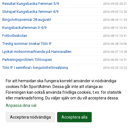
Resultat Kungsbacka Femman 3/9
2016-09-03 20:21
Slutspel Kungsbacka femman 4/9
2016-09-03 15:20
Bingolottopremiär 28 augusti!
2016-08-24 11:33
Kungsbackafemman 3-4/9
2016-08-10 10:45
Fotbollsskolan
2016-08-10 10:41
Trevlig sommar önskar Tölö IF
2016-06-28 14:06
Lyckat midsommarfirande på Hamravallen
2016-06-27 13:28
Parkeringsproblem Tölöcupen
2016-06-05 14:31
Tölö IF i semifinal i bingolottsförsäljning
2016-05-25 10:22
Handla på Sponsorhuset - både du och Tölö IF tjänar på
2016-05-03 07:50
det!
För att hemsidan ska fungera korrekt använder vi nödvändiga
cookies från SportAdmin. Dessa går inte att stänga av.
F19 match på Hamravallen nu på måndag 2/5 kl. 19.00
2016-04-29 17:28
Föreningen kan också använda frivilliga cookies, t.ex. för statistik
Tölö IF i kvartsfinal i bingolottsförsäljning
2016-04-26 13:03
eller marknadsföring. Du väljer själv om du vill acceptera dessa.
Anmälan Tölöcupen
2016-04-22 21:18
Anpassa dina val
Spelstart på Hamravallen
2016-04-13 13:12
Acceptera nödvändiga
Acceptera alla
Flytt av domänpekning
2016-04-05 22:16
Bilbingo 2016