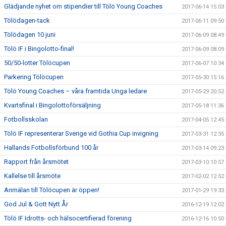
Glädjande nyhet om stipendier till Tölö Young Coaches
2017-06-14 15:03
Tölödagen-tack
2017-06-11 09:50
Tölödagen 10 juni
2017-06-09 08:49
Tölö IF i Bingolotto-final!
2017-06-09 08:09
50/50-lotter Tölöcupen
2017-06-07 10:34
Parkering Tölöcupen
2017-05-30 15:16
Tölö Young Coaches – våra framtida Unga ledare
2017-05-29 20:52
Kvartsfinal i Bingolottoförsäljning
2017-05-18 11:36
Fotbollsskolan
2017-04-05 12:45
Tölö IF representerar Sverige vid Gothia Cup invigning
2017-03-31 12:35
Hallands Fotbollsförbund 100 år
2017-03-14 09:23
Rapport från årsmötet
2017-03-10 10:57
Kallelse till årsmöte
2017-02-02 12:52
Anmälan till Tölöcupen är öppen!
2017-01-29 19:33
God Jul & Gott Nytt År
2016-12-19 12:02
Tölö IF Idrotts- och hälsocertifierad förening
2016-12-16 10:50