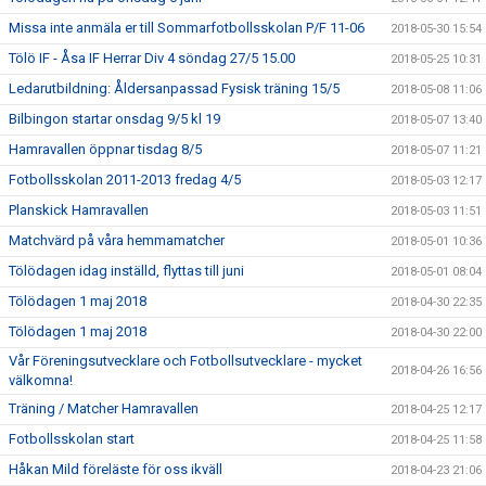
Missa inte anmäla er till Sommarfotbollsskolan P/F 11-06
2018-05-30 15:54
Tölö IF - Åsa IF Herrar Div 4 söndag 27/5 15.00
2018-05-25 10:31
Ledarutbildning: Åldersanpassad Fysisk träning 15/5
2018-05-08 11:06
Bilbingon startar onsdag 9/5 kl 19
2018-05-07 13:40
Hamravallen öppnar tisdag 8/5
2018-05-07 11:21
Fotbollsskolan 2011-2013 fredag 4/5
2018-05-03 12:17
Planskick Hamravallen
2018-05-03 11:51
Matchvärd på våra hemmamatcher
2018-05-01 10:36
Tölödagen idag inställd, flyttas till juni
2018-05-01 08:04
Tölödagen 1 maj 2018
2018-04-30 22:35
Tölödagen 1 maj 2018
2018-04-30 22:00
Vår Föreningsutvecklare och Fotbollsutvecklare - mycket
2018-04-26 16:56
välkomna!
Träning / Matcher Hamravallen
2018-04-25 12:17
Fotbollsskolan start
2018-04-25 11:58
Håkan Mild föreläste för oss ikväll
2018-04-23 21:06