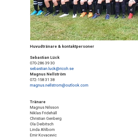
Huvudtränare & kontaktpersoner
Sebastian Lück
070-286 39 30
sebastian.luck@ricoh.se
Magnus Nellström
072-158 31 38
magnus.nellstrom@outlook.com
Tränare
Magnus Nilsson
Niklas Fridehäll
Christian Genberg
Ola Deibitsch
Linda Ahlbom
Emir Kovacevic