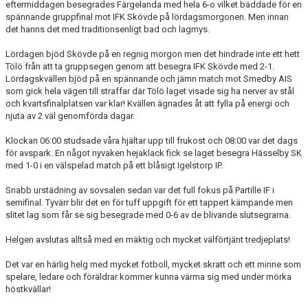
eftermiddagen besegrades Färgelanda med hela 6-o vilket bäddade för en
spännande gruppfinal mot IFK Skövde på lördagsmorgonen. Men innan
det hanns det med traditionsenligt bad och lagmys.
Lördagen bjöd Skövde på en regnig morgon men det hindrade inte ett hett
Tölö från att ta gruppsegen genom att besegra IFK Skövde med 2-1.
Lördagskvällen bjöd på en spännande och jämn match mot Smedby AIS
som gick hela vägen till straffar där Tölö laget visade sig ha nerver av stål
och kvartsfinalplatsen var klar! Kvällen ägnades åt att fylla på energi och
njuta av 2 väl genomförda dagar.
Klockan 06:00 studsade våra hjältar upp till frukost och 08:00 var det dags
för avspark. En något nyvaken hejaklack fick se laget besegra Hässelby SK
med 1-0 i en välspelad match på ett blåsigt Igelstorp IP.
Snabb urstädning av sovsalen sedan var det full fokus på Partille IF i
semifinal. Tyvärr blir det en för tuff uppgift för ett tappert kämpande men
slitet lag som får se sig besegrade med 0-6 av de blivande slutsegrarna.
Helgen avslutas alltså med en mäktig och mycket välförtjänt tredjeplats!
Det var en härlig helg med mycket fotboll, mycket skratt och ett minne som
spelare, ledare och föräldrar kommer kunna värma sig med under mörka
höstkvällar!