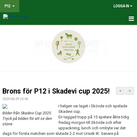
P12
LOGGA IN
HEM
NYHETER
TRUPPEN
KALENDER
MATCHER
Brons för P12 i Skadevi cup 2025!
<
>
BILDGALLERI
2025-06-29 22:06
I helgen var laget i Skövde och spelade
DOKUMENT
Skadevi cup.
Bilder från Skadevi Cup 2025.
En taggad trupp på 15 spelare åkte tidig
Tryck på bilden för att se den
fredag morgon till Skövde och efter
KONTAKT
större
uppackning, lunch och ombyte var det
dags för första matchen som slutade 2-2 mot Ursvik IK. Senare på