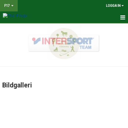
F17
LOGGA IN
HEM
NYHETER
TRUPPEN
KALENDER
MATCHER
Bildgalleri
BILDGALLERI
DOKUMENT
KONTAKT