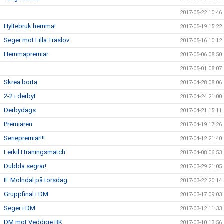
2017-05-22 10:46
Hyltebruk hemma!
2017-05-19 15:22
Seger mot Lilla Träslöv
2017-05-16 10:12
Hemmapremiär
2017-05-06 08:50
2017-05-01 08:07
Skrea borta
2017-04-28 08:06
2-2 i derbyt
2017-04-24 21:00
Derbydags
2017-04-21 15:11
Premiären
2017-04-19 17:26
Seriepremiär!!!
2017-04-12 21:40
Lerkil I träningsmatch
2017-04-08 06:53
Dubbla segrar!
2017-03-29 21:05
IF Mölndal på torsdag
2017-03-22 20:14
Gruppfinal i DM
2017-03-17 09:03
Seger i DM
2017-03-12 11:33
DM mot Veddige BK
2017-03-10 13:56