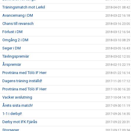
Träningsmatch mot Lerkil
2018-04-01 08:42
Avancemang i DM
2018-03-22 16:18
Chans till revansch
2018-03-16 23:05
Förlust i DM
2018-03-12 16:54
Omgång 2 i DM
2018-03-10 08:29
Seger i DM
2018-03-05 16:43
Tävlingspremiär
2018-03-02 12:55
Årspremiär
2018-02-15 22:19
Provträna med Tölö IF Herr
2018-01-22 16:14
Dagens träning inställd!
2017-11-20 17:12
Provträna med Tölö IF Herr
2017-10-30 16:20
Vacker avslutning
2017-10-04 14:10
Årets sista match!
2017-09-30 11:19
1-1 i derbyt!
2017-09-26 14:35
Derby mot IFK Fjärås
2017-09-22 20:31
Storseger
2017-09-17 09:34