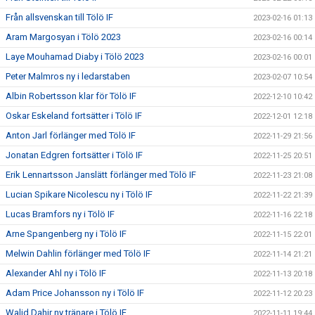
Från allsvenskan till Tölö IF
2023-02-16 01:13
Aram Margosyan i Tölö 2023
2023-02-16 00:14
Laye Mouhamad Diaby i Tölö 2023
2023-02-16 00:01
Peter Malmros ny i ledarstaben
2023-02-07 10:54
Albin Robertsson klar för Tölö IF
2022-12-10 10:42
Oskar Eskeland fortsätter i Tölö IF
2022-12-01 12:18
Anton Jarl förlänger med Tölö IF
2022-11-29 21:56
Jonatan Edgren fortsätter i Tölö IF
2022-11-25 20:51
Erik Lennartsson Janslätt förlänger med Tölö IF
2022-11-23 21:08
Lucian Spikare Nicolescu ny i Tölö IF
2022-11-22 21:39
Lucas Bramfors ny i Tölö IF
2022-11-16 22:18
Arne Spangenberg ny i Tölö IF
2022-11-15 22:01
Melwin Dahlin förlänger med Tölö IF
2022-11-14 21:21
Alexander Ahl ny i Tölö IF
2022-11-13 20:18
Adam Price Johansson ny i Tölö IF
2022-11-12 20:23
Walid Dahir ny tränare i Tölö IF
2022-11-11 19:44