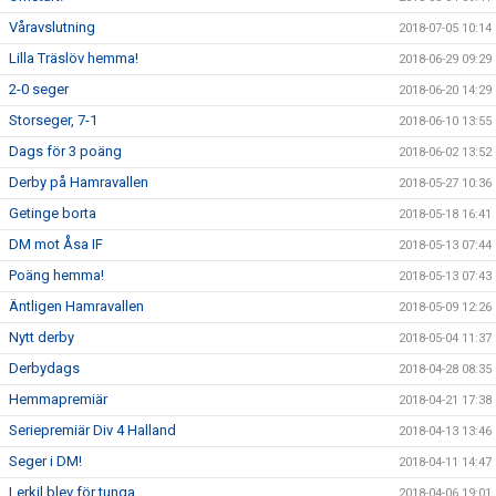
Våravslutning
2018-07-05 10:14
Lilla Träslöv hemma!
2018-06-29 09:29
2-0 seger
2018-06-20 14:29
Storseger, 7-1
2018-06-10 13:55
Dags för 3 poäng
2018-06-02 13:52
Derby på Hamravallen
2018-05-27 10:36
Getinge borta
2018-05-18 16:41
DM mot Åsa IF
2018-05-13 07:44
Poäng hemma!
2018-05-13 07:43
Äntligen Hamravallen
2018-05-09 12:26
Nytt derby
2018-05-04 11:37
Derbydags
2018-04-28 08:35
Hemmapremiär
2018-04-21 17:38
Seriepremiär Div 4 Halland
2018-04-13 13:46
Seger i DM!
2018-04-11 14:47
Lerkil blev för tunga
2018-04-06 19:01