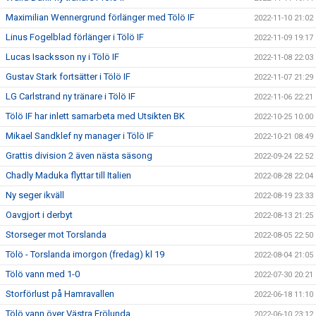
Maximilian Wennergrund förlänger med Tölö IF
2022-11-10 21:02
Linus Fogelblad förlänger i Tölö IF
2022-11-09 19:17
Lucas Isacksson ny i Tölö IF
2022-11-08 22:03
Gustav Stark fortsätter i Tölö IF
2022-11-07 21:29
LG Carlstrand ny tränare i Tölö IF
2022-11-06 22:21
Tölö IF har inlett samarbeta med Utsikten BK
2022-10-25 10:00
Mikael Sandklef ny manager i Tölö IF
2022-10-21 08:49
Grattis division 2 även nästa säsong
2022-09-24 22:52
Chadly Maduka flyttar till Italien
2022-08-28 22:04
Ny seger ikväll
2022-08-19 23:33
Oavgjort i derbyt
2022-08-13 21:25
Storseger mot Torslanda
2022-08-05 22:50
Tölö - Torslanda imorgon (fredag) kl 19
2022-08-04 21:05
Tölö vann med 1-0
2022-07-30 20:21
Storförlust på Hamravallen
2022-06-18 11:10
Tölö vann över Västra Frölunda
2022-06-10 23:12