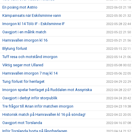
En poäng mot Astrio
2022-06-03 21:18
Kämpainsats när Eskilsminne vann
2022-05-30 21:32
Imorgon kl 14 Tölö IF - Eskilsminne IF
2022-05-28 22:44
Oavgjort i en målrik match
2022-05-22 21:50
Hamravallen imorgon kl 16
2022-05-21 21:56
Blytung förlust
2022-05-15 22:11
Tuff resa och motstånd imorgon
2022-05-14 21:06
Viktig seger mot Ullared
2022-05-08 00:02
Hamravallen imorgon 7 maj kl 14
2022-05-06 22:05
Tung förlust för herrlaget
2022-04-29 22:29
Imorgon spelar herrlaget på Ruddalen mot Assyriska
2022-04-28 22:07
Oavgjort i derbyt inför storpublik
2022-04-24 20:42
Tre frågor till Arian inför matchen imorgon
2022-04-23 19:38
Historisk match på Hamravallen kl 16 på söndag!
2022-04-22 20:05
Oavgjort mot Torslanda
2022-04-16 07:08
Inför Torslanda borta på långfredagen
2022-04-14 21:57