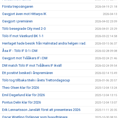
Första trepoängaren
2026-04-19 21:18
Oavgjort även mot Hittarps IK
2026-04-13
Oavgjort i premiären
2026-04-02 23:09
Tölö besegrade City med 2-0
2026-04-01 23:29
Tölö If mot Västkurd BK 1-1
2026-03-22 14:58
Herrlaget hade besök från Halmstad andra helgen i rad.
2026-03-15 06:37
Åsa IF - Tölö IF 0-1 i DM
2026-02-28 09:08
Oavgjort mot Tvååkers IF i DM
2026-02-24 21:46
DM match Tölö IF mot Tvååkers IF ikväll
2026-02-24 09:54
Ett positivt besked i årspremiären
2026-02-14 15:49
Tölö tog tillbaka titeln i årets Trettondagscup
2026-01-06 20:57
Theo Olsen klar för 2026
2025-12-04 13:24
Emil Degerlund klar för 2026
2025-12-04 13:15
Pontus Delin klar för 2026
2025-12-04 13:07
Erik Lennartsson Janslätt först att presenteras 2026
2025-11-11 20:35
Oscar Wretling förlänger som huvudtränare
2025-10-30 08:55