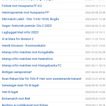
Förlust mot Husqvarna FF 0-2
2022-04-10 11:11
Hemmapremiär mot Husqvarna FF!
2022-04-08 23:38
DM match Lerkil - Tölö 7/4 kl 19:30, Ängås
2022-04-07 13:28
Seger i historisk premiär i Div 2 2022!
2022-04-05 21:20
Lagbygget klart inför 2022!
2022-01-19 19:11
Vi är klara för division 2
2021-11-22 19:51
Henrik Ericsson - Kommunikatör
2021-10-27 13:55
Intervju inför matchen mot Kongahälla
2021-07-02 05:28
Intervju inför matchen mot Hestrafors
2021-06-24 08:14
Intervju inför matchen mot Hisingsbacka FC
2021-06-11 18:13
Äntligen seriepremiär!
2021-06-04 20:56
Avan Rekani klar för Tölö IF Herr som assisterande tränare!
2020-12-21 09:46
Serieseger även för B-laget
2020-09-30 19:39
Herr B-laget
2020-09-25 14:06
Bortamatch mot Alet
2020-09-25 13:59
Ändring av publikregel mot Böljan
2020-09-11 09:24