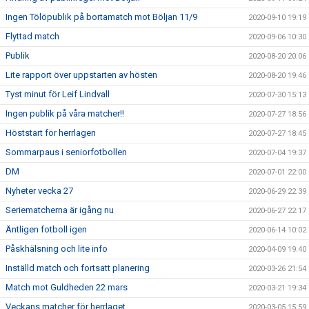
Ingen Tölöpublik på bortamatch mot Böljan 11/9
2020-09-10 19:19
Flyttad match
2020-09-06 10:30
Publik
2020-08-20 20:06
Lite rapport över uppstarten av hösten
2020-08-20 19:46
Tyst minut för Leif Lindvall
2020-07-30 15:13
Ingen publik på våra matcher!!
2020-07-27 18:56
Höststart för herrlagen
2020-07-27 18:45
Sommarpaus i seniorfotbollen
2020-07-04 19:37
DM
2020-07-01 22:00
Nyheter vecka 27
2020-06-29 22:39
Seriematcherna är igång nu
2020-06-27 22:17
Äntligen fotboll igen
2020-06-14 10:02
Påskhälsning och lite info
2020-04-09 19:40
Inställd match och fortsatt planering
2020-03-26 21:54
Match mot Guldheden 22 mars
2020-03-21 19:34
Veckans matcher för herrlaget
2020-03-05 15:59