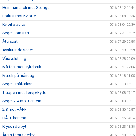
Hemmamatch mot Getinge
2016-08-12 14:44
Förlust mot Kvibille
2016-08-08 16:36
Kvibille borta
2016-08-04 22:39
Seger i omstart
2016-07-31 18:12
Återstart
2016-07-29 09:55
Avslutande seger
2016-06-29 10:29
Våravslutning
2016-06-28 09:09
Målfest mot Hyltebruk
2016-06-21 22:06
Match på måndag
2016-06-18 11:05
Seger i målkalas!
2016-06-13 08:11
Truppen mot Torup/Rydö
2016-06-08 17:17
Seger 2-4 mot Centern
2016-06-03 16:11
2-3 mot HÅFF
2016-05-30 10:57
HÅFF hemma
2016-05-25 14:14
Kryss i derbyt
2016-05-23 11:38
Årets första derby!
2016-05-20 16:15