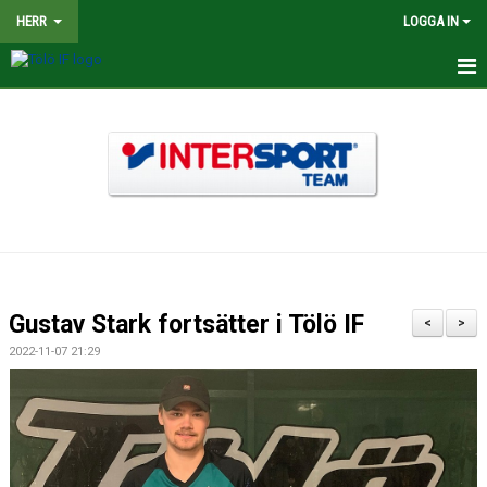
HERR
LOGGA IN
HEM
NYHETER
TRUPPEN
KALENDER
MATCHER
Gustav Stark fortsätter i Tölö IF
<
>
BILDGALLERI
2022-11-07 21:29
DOKUMENT
KONTAKT