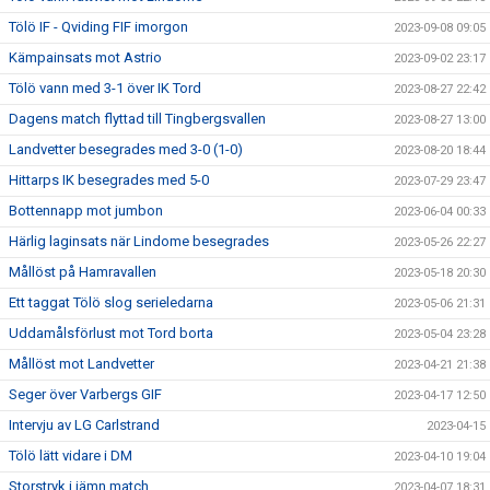
Tölö IF - Qviding FIF imorgon
2023-09-08 09:05
Kämpainsats mot Astrio
2023-09-02 23:17
Tölö vann med 3-1 över IK Tord
2023-08-27 22:42
Dagens match flyttad till Tingbergsvallen
2023-08-27 13:00
Landvetter besegrades med 3-0 (1-0)
2023-08-20 18:44
Hittarps IK besegrades med 5-0
2023-07-29 23:47
Bottennapp mot jumbon
2023-06-04 00:33
Härlig laginsats när Lindome besegrades
2023-05-26 22:27
Mållöst på Hamravallen
2023-05-18 20:30
Ett taggat Tölö slog serieledarna
2023-05-06 21:31
Uddamålsförlust mot Tord borta
2023-05-04 23:28
Mållöst mot Landvetter
2023-04-21 21:38
Seger över Varbergs GIF
2023-04-17 12:50
Intervju av LG Carlstrand
2023-04-15
Tölö lätt vidare i DM
2023-04-10 19:04
Storstryk i jämn match
2023-04-07 18:31