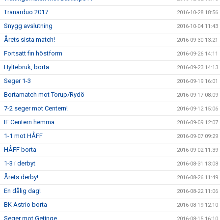
Tränarduo 2017
2016-10-28 18:56
Snygg avslutning
2016-10-04 11:43
Årets sista match!
2016-09-30 13:21
Fortsatt fin höstform
2016-09-26 14:11
Hyltebruk, borta
2016-09-23 14:13
Seger 1-3
2016-09-19 16:01
Bortamatch mot Torup/Rydö
2016-09-17 08:09
7-2 seger mot Centern!
2016-09-12 15:06
IF Centern hemma
2016-09-09 12:07
1-1 mot HÅFF
2016-09-07 09:29
HÅFF borta
2016-09-02 11:39
1-3 i derbyt
2016-08-31 13:08
Årets derby!
2016-08-26 11:49
En dålig dag!
2016-08-22 11:06
BK Astrio borta
2016-08-19 12:10
Seger mot Getinge
2016-08-15 16:10