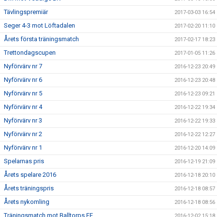
Tävlingspremiär
2017-03-03 16:54
Seger 4-3 mot Löftadalen
2017-02-20 11:10
Årets första träningsmatch
2017-02-17 18:23
Trettondagscupen
2017-01-05 11:26
Nyförvärv nr 7
2016-12-23 20:49
Nyförvärv nr 6
2016-12-23 20:48
Nyförvärv nr 5
2016-12-23 09:21
Nyförvärv nr 4
2016-12-22 19:34
Nyförvärv nr 3
2016-12-22 19:33
Nyförvärv nr 2
2016-12-22 12:27
Nyförvärv nr 1
2016-12-20 14:09
Spelarnas pris
2016-12-19 21:09
Årets spelare 2016
2016-12-18 20:10
Årets träningspris
2016-12-18 08:57
Årets nykomling
2016-12-18 08:56
Träningsmatch mot Balltorps FF
2016-12-02 15:18