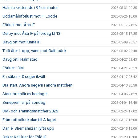
Halmia kvitterade i 94:e minuten
2025-05-31 00:35
Uddamålsförlust mot IF Lödde
2025-05-26 16:00
Förlust mot Åsa IF
2025-05-17 21:25
Derby mot Åsa IF på lördag kl 13
2025-05-15 17:35
Oavgjort mot Kinna IF
2025-05-09 23:57
Tölö åter i topp, vann mot Galtabäck
2025-05-02 22:40
Oavgjort i Halmstad
2025-04-27 21:43
Förlust i DM
2025-04-21 20:19
En säker 4-0 seger ikväll
2025-04-17 23:42
Bra start. Andra segern i andra matchen
2025-04-13 20:38
Stark premiär av herrlaget
2025-04-06 21:29
Seriepremiär på söndag
2025-04-04 16:40
DM- och Träningsmatcher 2025
2025-02-24 17:02
Från fotbollsskolan till A-laget
2024-03-17 15:00
Daniel Shemshirzan lyfts upp
2024-02-15 15:00
Oskar Käll klar för Tölö IF
2023-12-29 15:00