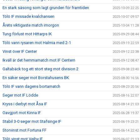
En stark säsong som lagt grunden för framtiden
2025-10-09 22:25
Tölö IF missade kvalchansen
2025-10-07 09:57
Årets viktigaste match imorgon
2025-10-04 11:28
Tung förlust mot Hittarps IK
2025-09-29 08:44
Tölö vann rysaren mot Halmia med 2-1
2025-09-19 22:59
Vinst över IF Center
2025-09-12 22:38
Ikväll är det hemmamatch mot IF Centern
2025-09-12 08:47
Galtabäck tog ett stort steg mot division 2
2025-09-08 23:40
En säker seger mot Borstahusens BK
2025-08-30 16:56
Tölö IF vann dagens bortamatch
2025-08-23 20:56
Seger mot IF Lödde
2025-08-16 22:07
Kryss i derbyt mot Åsa IF
2025-08-14 21:03
Oavgjort mot Kinna IF
2025-06-28 19:37
Stabil 3-0 seger mot Stafsinge IF
2025-06-19 23:21
Storvinst mot Fortuna FF
2025-06-14 22:42
Tölö vinst mot Vejby IF
2025-06-07 21:13