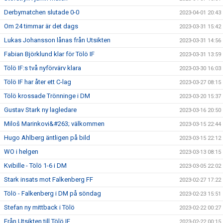
Derbymatchen slutade 0-0
2023-04-01 20:43
Om 24 timmar är det dags
2023-03-31 15:42
Lukas Johansson lånas från Utsikten
2023-03-31 14:56
Fabian Björklund klar för Tölö IF
2023-03-31 13:59
Tölö IF:s två nyförvärv klara
2023-03-30 16:03
Tölö IF har åter ett C-lag
2023-03-27 08:15
Tölö krossade Trönninge i DM
2023-03-20 15:37
Gustav Stark ny lagledare
2023-03-16 20:50
Miloš Marinkovi&#263; välkommen
2023-03-15 22:44
Hugo Ahlberg äntligen på bild
2023-03-15 22:12
WO i helgen
2023-03-13 08:15
Kvibille - Tölö 1-6 i DM
2023-03-05 22:02
Stark insats mot Falkenberg FF
2023-02-27 17:22
Tölö - Falkenberg i DM på söndag
2023-02-23 15:51
Stefan ny mittback i Tölö
2023-02-22 00:27
Från Utsikten till Tölö IF
2023-02-22 00:15