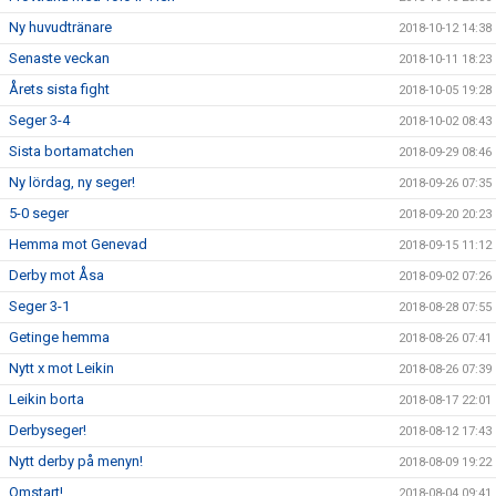
Ny huvudtränare
2018-10-12 14:38
Senaste veckan
2018-10-11 18:23
Årets sista fight
2018-10-05 19:28
Seger 3-4
2018-10-02 08:43
Sista bortamatchen
2018-09-29 08:46
Ny lördag, ny seger!
2018-09-26 07:35
5-0 seger
2018-09-20 20:23
Hemma mot Genevad
2018-09-15 11:12
Derby mot Åsa
2018-09-02 07:26
Seger 3-1
2018-08-28 07:55
Getinge hemma
2018-08-26 07:41
Nytt x mot Leikin
2018-08-26 07:39
Leikin borta
2018-08-17 22:01
Derbyseger!
2018-08-12 17:43
Nytt derby på menyn!
2018-08-09 19:22
Omstart!
2018-08-04 09:41