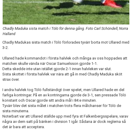
Chadly Maduka sista match i Tölö för denna gång. Foto Carl Schöndell, Norra
Halland
Chadly Madukas sista match i Tölö förlorades tyvärr borta mot Ullared med
3-2.
Ullared hade kommandot i första halvlek och många av oss hoppades att
matchen skulle vända när Oscar Samuelsson gjorde 1-1.
Detta skedde inte utan istället gjorde 2-1 innan halvleken var slut.
Sista skottet i första halvlek var nära att gå in med Chadly Maduka sköt
strax över.
I andra halvlek tog Tölö fullständigt över spelet, men Ullared hade en del
farliga kontringar. På en av kontringarna gjorde de 3-1, sen pressade Tölö
konstant och Oscar gjorde sitt andra mål i 84:e minuten.
Tyvärr blev det sista målet i matchen trots flera målchanser för Tölö de
sista minuterna.
Noterbart var att Ullared ställde upp med fyra st Falkenbergsspelare, varav
några av dem satt på bänken i division 1 igår. Sådana är dock reglerna så
det är bara att acceptera.