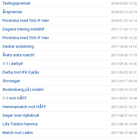
Tävlingspremiär
2018-03-02 12:55
Årspremiär
2018-02-15 22:19
Provträna med Tölö IF Herr
2018-01-22 16:14
Dagens träning inställd!
2017-11-20 17:12
Provträna med Tölö IF Herr
2017-10-30 16:20
Vacker avslutning
2017-10-04 14:10
Årets sista match!
2017-09-30 11:19
1-1 i derbyt!
2017-09-26 14:35
Derby mot IFK Fjärås
2017-09-22 20:31
Storseger
2017-09-17 09:34
Andersberg på Lindälv!
2017-09-15 12:23
1-1 mot HÅFF
2017-09-07 16:48
Hemmamatch mot HÅFF
2017-09-01 16:21
Seger över Hyltebruk
2017-08-27 09:10
Lilla Träslöv hemma
2017-08-18 16:48
Match mot Leikin
2017-08-13 08:28