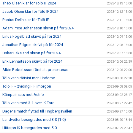
Theo Olsen klar för Tölö IF 2024
2023-12-13 15:00
Jacob Olsen klar för Tölö IF 2024
2023-12-12 15:00
Pontus Delin klar för Tölö IF
2023-12-11 15:00
Adam Price Johansson skrivit på för 2024
2023-12-10 15:00
Linus Fogelblad skrivit på för 2024
2023-12-09 15:00
Jonathan Edgren skrivit på för 2024
2023-12-08 15:00
Oskar Eskeland skrivit på för 2024
2023-12-07 15:00
Erik Lennartsson skrivit på för 2024
2023-12-06 22:39
Albin Robertsson först att presenteras
2023-12-06 22:00
Tölö vann rättvist mot Lindome
2023-09-30 22:18
Tölö IF - Qviding FIF imorgon
2023-09-08 09:05
Kämpainsats mot Astrio
2023-09-02 23:17
Tölö vann med 3-1 över IK Tord
2023-08-27 22:42
Dagens match flyttad till Tingbergsvallen
2023-08-27 13:00
Landvetter besegrades med 3-0 (1-0)
2023-08-20 18:44
Hittarps IK besegrades med 5-0
2023-07-29 23:47