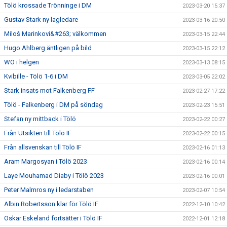
Tölö krossade Trönninge i DM
2023-03-20 15:37
Gustav Stark ny lagledare
2023-03-16 20:50
Miloš Marinkovi&#263; välkommen
2023-03-15 22:44
Hugo Ahlberg äntligen på bild
2023-03-15 22:12
WO i helgen
2023-03-13 08:15
Kvibille - Tölö 1-6 i DM
2023-03-05 22:02
Stark insats mot Falkenberg FF
2023-02-27 17:22
Tölö - Falkenberg i DM på söndag
2023-02-23 15:51
Stefan ny mittback i Tölö
2023-02-22 00:27
Från Utsikten till Tölö IF
2023-02-22 00:15
Från allsvenskan till Tölö IF
2023-02-16 01:13
Aram Margosyan i Tölö 2023
2023-02-16 00:14
Laye Mouhamad Diaby i Tölö 2023
2023-02-16 00:01
Peter Malmros ny i ledarstaben
2023-02-07 10:54
Albin Robertsson klar för Tölö IF
2022-12-10 10:42
Oskar Eskeland fortsätter i Tölö IF
2022-12-01 12:18