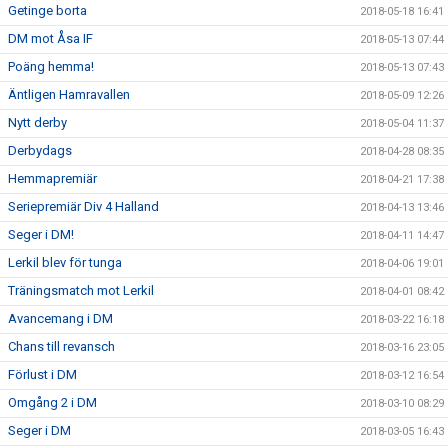
Getinge borta
2018-05-18 16:41
DM mot Åsa IF
2018-05-13 07:44
Poäng hemma!
2018-05-13 07:43
Äntligen Hamravallen
2018-05-09 12:26
Nytt derby
2018-05-04 11:37
Derbydags
2018-04-28 08:35
Hemmapremiär
2018-04-21 17:38
Seriepremiär Div 4 Halland
2018-04-13 13:46
Seger i DM!
2018-04-11 14:47
Lerkil blev för tunga
2018-04-06 19:01
Träningsmatch mot Lerkil
2018-04-01 08:42
Avancemang i DM
2018-03-22 16:18
Chans till revansch
2018-03-16 23:05
Förlust i DM
2018-03-12 16:54
Omgång 2 i DM
2018-03-10 08:29
Seger i DM
2018-03-05 16:43