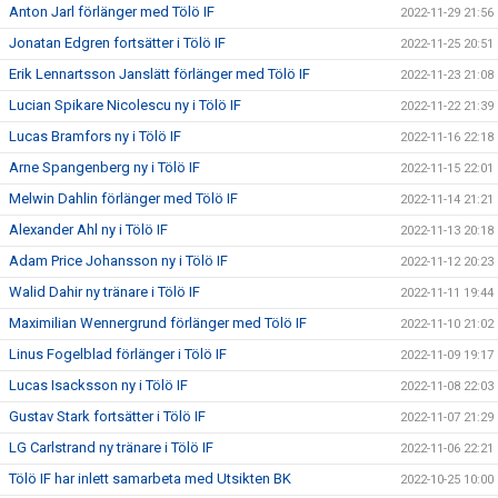
Anton Jarl förlänger med Tölö IF
2022-11-29 21:56
Jonatan Edgren fortsätter i Tölö IF
2022-11-25 20:51
Erik Lennartsson Janslätt förlänger med Tölö IF
2022-11-23 21:08
Lucian Spikare Nicolescu ny i Tölö IF
2022-11-22 21:39
Lucas Bramfors ny i Tölö IF
2022-11-16 22:18
Arne Spangenberg ny i Tölö IF
2022-11-15 22:01
Melwin Dahlin förlänger med Tölö IF
2022-11-14 21:21
Alexander Ahl ny i Tölö IF
2022-11-13 20:18
Adam Price Johansson ny i Tölö IF
2022-11-12 20:23
Walid Dahir ny tränare i Tölö IF
2022-11-11 19:44
Maximilian Wennergrund förlänger med Tölö IF
2022-11-10 21:02
Linus Fogelblad förlänger i Tölö IF
2022-11-09 19:17
Lucas Isacksson ny i Tölö IF
2022-11-08 22:03
Gustav Stark fortsätter i Tölö IF
2022-11-07 21:29
LG Carlstrand ny tränare i Tölö IF
2022-11-06 22:21
Tölö IF har inlett samarbeta med Utsikten BK
2022-10-25 10:00