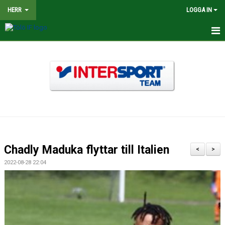
HERR
LOGGA IN
HEM
NYHETER
TRUPPEN
KALENDER
MATCHER
Chadly Maduka flyttar till Italien
<
>
BILDGALLERI
2022-08-28 22:04
DOKUMENT
KONTAKT