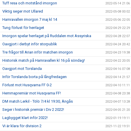
Tuff resa och motstånd imorgon
2022-05-14 21:06
Viktig seger mot Ullared
2022-05-08 00:02
Hamravallen imorgon 7 maj kl 14
2022-05-06 22:05
Tung förlust för herrlaget
2022-04-29 22:29
Imorgon spelar herrlaget på Ruddalen mot Assyriska
2022-04-28 22:07
Oavgjort i derbyt inför storpublik
2022-04-24 20:42
Tre frågor till Arian inför matchen imorgon
2022-04-23 19:38
Historisk match på Hamravallen kl 16 på söndag!
2022-04-22 20:05
Oavgjort mot Torslanda
2022-04-16 07:08
Inför Torslanda borta på långfredagen
2022-04-14 21:57
Förlust mot Husqvarna FF 0-2
2022-04-10 11:11
Hemmapremiär mot Husqvarna FF!
2022-04-08 23:38
DM match Lerkil - Tölö 7/4 kl 19:30, Ängås
2022-04-07 13:28
Seger i historisk premiär i Div 2 2022!
2022-04-05 21:20
Lagbygget klart inför 2022!
2022-01-19 19:11
Vi är klara för division 2
2021-11-22 19:51