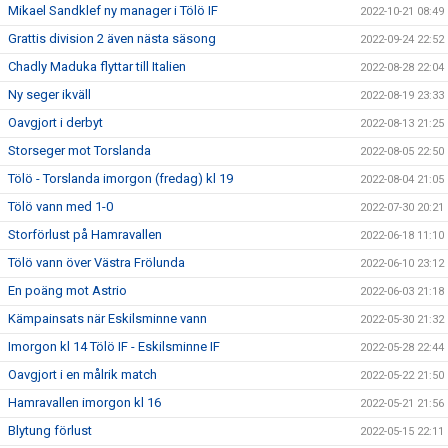
Mikael Sandklef ny manager i Tölö IF
2022-10-21 08:49
Grattis division 2 även nästa säsong
2022-09-24 22:52
Chadly Maduka flyttar till Italien
2022-08-28 22:04
Ny seger ikväll
2022-08-19 23:33
Oavgjort i derbyt
2022-08-13 21:25
Storseger mot Torslanda
2022-08-05 22:50
Tölö - Torslanda imorgon (fredag) kl 19
2022-08-04 21:05
Tölö vann med 1-0
2022-07-30 20:21
Storförlust på Hamravallen
2022-06-18 11:10
Tölö vann över Västra Frölunda
2022-06-10 23:12
En poäng mot Astrio
2022-06-03 21:18
Kämpainsats när Eskilsminne vann
2022-05-30 21:32
Imorgon kl 14 Tölö IF - Eskilsminne IF
2022-05-28 22:44
Oavgjort i en målrik match
2022-05-22 21:50
Hamravallen imorgon kl 16
2022-05-21 21:56
Blytung förlust
2022-05-15 22:11