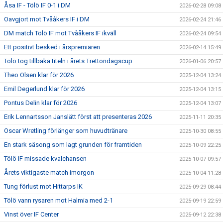
Åsa IF - Tölö IF 0-1 i DM
2026-02-28 09:08
Oavgjort mot Tvååkers IF i DM
2026-02-24 21:46
DM match Tölö IF mot Tvååkers IF ikväll
2026-02-24 09:54
Ett positivt besked i årspremiären
2026-02-14 15:49
Tölö tog tillbaka titeln i årets Trettondagscup
2026-01-06 20:57
Theo Olsen klar för 2026
2025-12-04 13:24
Emil Degerlund klar för 2026
2025-12-04 13:15
Pontus Delin klar för 2026
2025-12-04 13:07
Erik Lennartsson Janslätt först att presenteras 2026
2025-11-11 20:35
Oscar Wretling förlänger som huvudtränare
2025-10-30 08:55
En stark säsong som lagt grunden för framtiden
2025-10-09 22:25
Tölö IF missade kvalchansen
2025-10-07 09:57
Årets viktigaste match imorgon
2025-10-04 11:28
Tung förlust mot Hittarps IK
2025-09-29 08:44
Tölö vann rysaren mot Halmia med 2-1
2025-09-19 22:59
Vinst över IF Center
2025-09-12 22:38