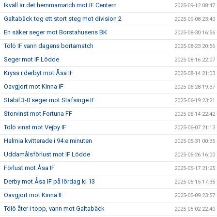
Ikväll är det hemmamatch mot IF Centern
2025-09-12 08:47
Galtabäck tog ett stort steg mot division 2
2025-09-08 23:40
En säker seger mot Borstahusens BK
2025-08-30 16:56
Tölö IF vann dagens bortamatch
2025-08-23 20:56
Seger mot IF Lödde
2025-08-16 22:07
Kryss i derbyt mot Åsa IF
2025-08-14 21:03
Oavgjort mot Kinna IF
2025-06-28 19:37
Stabil 3-0 seger mot Stafsinge IF
2025-06-19 23:21
Storvinst mot Fortuna FF
2025-06-14 22:42
Tölö vinst mot Vejby IF
2025-06-07 21:13
Halmia kvitterade i 94:e minuten
2025-05-31 00:35
Uddamålsförlust mot IF Lödde
2025-05-26 16:00
Förlust mot Åsa IF
2025-05-17 21:25
Derby mot Åsa IF på lördag kl 13
2025-05-15 17:35
Oavgjort mot Kinna IF
2025-05-09 23:57
Tölö åter i topp, vann mot Galtabäck
2025-05-02 22:40