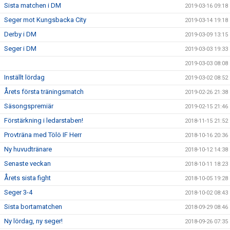
Sista matchen i DM
2019-03-16 09:18
Seger mot Kungsbacka City
2019-03-14 19:18
Derby i DM
2019-03-09 13:15
Seger i DM
2019-03-03 19:33
2019-03-03 08:08
Inställt lördag
2019-03-02 08:52
Årets första träningsmatch
2019-02-26 21:38
Säsongspremiär
2019-02-15 21:46
Förstärkning i ledarstaben!
2018-11-15 21:52
Provträna med Tölö IF Herr
2018-10-16 20:36
Ny huvudtränare
2018-10-12 14:38
Senaste veckan
2018-10-11 18:23
Årets sista fight
2018-10-05 19:28
Seger 3-4
2018-10-02 08:43
Sista bortamatchen
2018-09-29 08:46
Ny lördag, ny seger!
2018-09-26 07:35