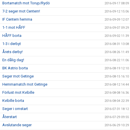
Bortamatch mot Torup/Rydö
2016-09-17 08:09
7-2 seger mot Centern!
2016-09-12 15:06
IF Centern hemma
2016-09-09 12:07
1-1 mot HÅFF
2016-09-07 09:29
HÅFF borta
2016-09-02 11:39
1-3 i derbyt
2016-08-31 13:08
Årets derby!
2016-08-26 11:49
En dålig dag!
2016-08-22 11:06
BK Astrio borta
2016-08-19 12:10
Seger mot Getinge
2016-08-15 16:10
Hemmamatch mot Getinge
2016-08-12 14:44
Förlust mot Kvibille
2016-08-08 16:36
Kvibille borta
2016-08-04 22:39
Seger i omstart
2016-07-31 18:12
Återstart
2016-07-29 09:55
Avslutande seger
2016-06-29 10:29