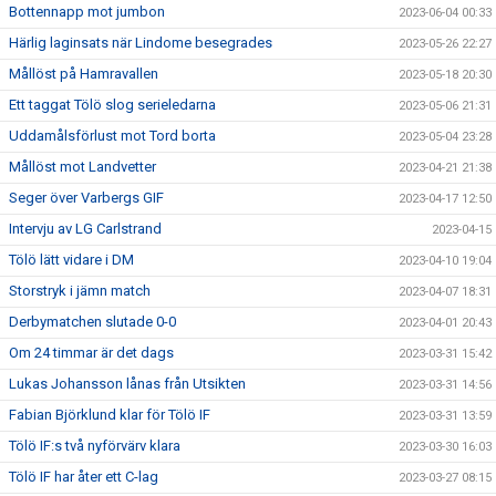
Bottennapp mot jumbon
2023-06-04 00:33
Härlig laginsats när Lindome besegrades
2023-05-26 22:27
Mållöst på Hamravallen
2023-05-18 20:30
Ett taggat Tölö slog serieledarna
2023-05-06 21:31
Uddamålsförlust mot Tord borta
2023-05-04 23:28
Mållöst mot Landvetter
2023-04-21 21:38
Seger över Varbergs GIF
2023-04-17 12:50
Intervju av LG Carlstrand
2023-04-15
Tölö lätt vidare i DM
2023-04-10 19:04
Storstryk i jämn match
2023-04-07 18:31
Derbymatchen slutade 0-0
2023-04-01 20:43
Om 24 timmar är det dags
2023-03-31 15:42
Lukas Johansson lånas från Utsikten
2023-03-31 14:56
Fabian Björklund klar för Tölö IF
2023-03-31 13:59
Tölö IF:s två nyförvärv klara
2023-03-30 16:03
Tölö IF har åter ett C-lag
2023-03-27 08:15