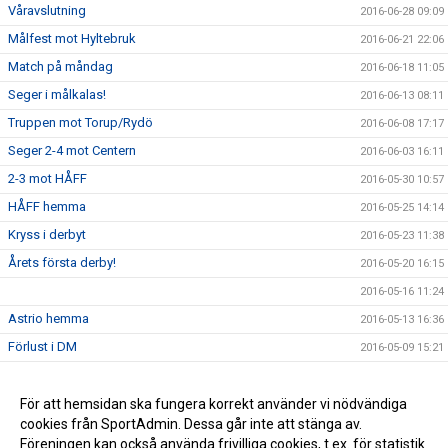
Våravslutning
2016-06-28 09:09
Målfest mot Hyltebruk
2016-06-21 22:06
Match på måndag
2016-06-18 11:05
Seger i målkalas!
2016-06-13 08:11
Truppen mot Torup/Rydö
2016-06-08 17:17
Seger 2-4 mot Centern
2016-06-03 16:11
2-3 mot HÅFF
2016-05-30 10:57
HÅFF hemma
2016-05-25 14:14
Kryss i derbyt
2016-05-23 11:38
Årets första derby!
2016-05-20 16:15
2016-05-16 11:24
Astrio hemma
2016-05-13 16:36
Förlust i DM
2016-05-09 15:21
Seger mot Getinge
2016-05-09 13:06
Getinge borta
För att hemsidan ska fungera korrekt använder vi nödvändiga
2016-05-04 14:12
cookies från SportAdmin. Dessa går inte att stänga av.
Årets första seger!
2016-05-02 12:58
Föreningen kan också använda frivilliga cookies, t.ex. för statistik