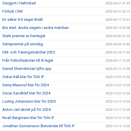
Oavgjort i Halmstad
2025-04-27 21:43
Förlust i DM
2025-04-21 20:19
En säker 4-0 seger ikväll
2025-04-17 23:42
Bra start. Andra segern i andra matchen
2025-04-13 20:38
Stark premiär av herrlaget
2025-04-06 21:29
Seriepremiär på söndag
2025-04-04 16:40
DM- och Träningsmatcher 2025
2025-02-24 17:02
Från fotbollsskolan till A-laget
2024-03-17 15:00
Daniel Shemshirzan lyfts upp
2024-02-15 15:00
Oskar Käll klar för Tölö IF
2023-12-29 15:00
Samy Maarouf klar för 2024
2023-12-23 15:00
Oscar Sandklef klar för 2024
2023-12-22 15:00
Ludvig Johansson klar för 2024
2023-12-19 15:04
Anton Jarl skrivit på för 2024
2023-12-17 15:00
Noah Bergmann klar för Tölö IF
2023-12-16 15:00
Jonathan Gunnarsson återvänder till Tölö IF
2023-12-15 15:00