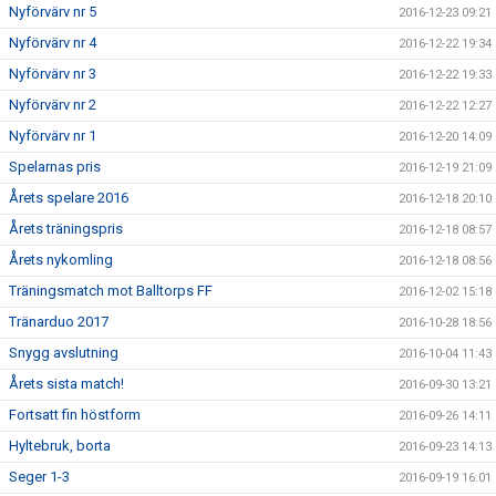
Nyförvärv nr 5
2016-12-23 09:21
Nyförvärv nr 4
2016-12-22 19:34
Nyförvärv nr 3
2016-12-22 19:33
Nyförvärv nr 2
2016-12-22 12:27
Nyförvärv nr 1
2016-12-20 14:09
Spelarnas pris
2016-12-19 21:09
Årets spelare 2016
2016-12-18 20:10
Årets träningspris
2016-12-18 08:57
Årets nykomling
2016-12-18 08:56
Träningsmatch mot Balltorps FF
2016-12-02 15:18
Tränarduo 2017
2016-10-28 18:56
Snygg avslutning
2016-10-04 11:43
Årets sista match!
2016-09-30 13:21
Fortsatt fin höstform
2016-09-26 14:11
Hyltebruk, borta
2016-09-23 14:13
Seger 1-3
2016-09-19 16:01