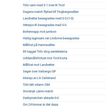
Tölö vann med 3-1 över IK Tord
Dagens match flyttad till Tingbergsvallen
Landvetter besegrades med 3-0 (1-0)
Hittarps IK besegrades med 5-0
Bottennapp mot jumbon
Härlig laginsats när Lindome besegrades
Mållöst på Hamravallen
Ett taggat Tölö slog serieledarna
Uddamålsförlust mot Tord borta
Mållöst mot Landvetter
Seger över Varbergs GIF
Intervju av LG Carlstrand
Tölö lätt vidare i DM
Storstryk i jämn match
Derbymatchen slutade 0-0
Om 24 timmar är det dags