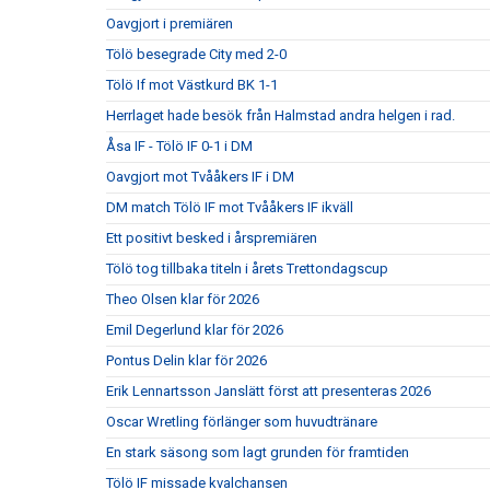
Oavgjort i premiären
Tölö besegrade City med 2-0
Tölö If mot Västkurd BK 1-1
Herrlaget hade besök från Halmstad andra helgen i rad.
Åsa IF - Tölö IF 0-1 i DM
Oavgjort mot Tvååkers IF i DM
DM match Tölö IF mot Tvååkers IF ikväll
Ett positivt besked i årspremiären
Tölö tog tillbaka titeln i årets Trettondagscup
Theo Olsen klar för 2026
Emil Degerlund klar för 2026
Pontus Delin klar för 2026
Erik Lennartsson Janslätt först att presenteras 2026
Oscar Wretling förlänger som huvudtränare
En stark säsong som lagt grunden för framtiden
Tölö IF missade kvalchansen