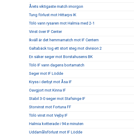
Årets viktigaste match imorgon
Tung förlust mot Hittarps IK
Tölö vann rysaren mot Halmia med 2-1
Vinst över IF Center
Ikväll är det hemmamatch mot IF Centern
Galtabäck tog ett stort steg mot division 2
En säker seger mot Borstahusens BK
Tölö IF vann dagens bortamatch
Seger mot IF Lödde
Kryss i derbyt mot Åsa IF
Oavgjort mot Kinna IF
Stabil 3-0 seger mot Stafsinge IF
Storvinst mot Fortuna FF
Tölö vinst mot Vejby IF
Halmia kvitterade i 94:e minuten
Uddamålsförlust mot IF Lödde