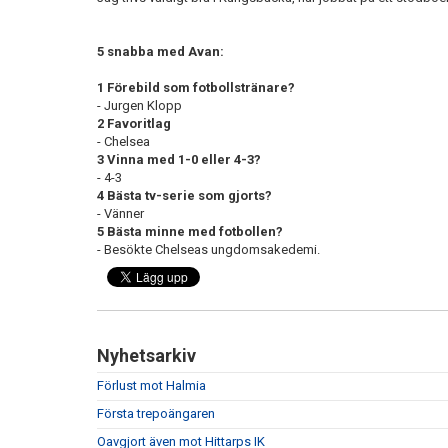
5 snabba med Avan:
1 Förebild som fotbollstränare?
- Jurgen Klopp
2 Favoritlag
- Chelsea
3 Vinna med 1-0 eller 4-3?
- 4-3
4 Bästa tv-serie som gjorts?
- Vänner
5 Bästa minne med fotbollen?
- Besökte Chelseas ungdomsakedemi.
Nyhetsarkiv
Förlust mot Halmia
Första trepoängaren
Oavgjort även mot Hittarps IK