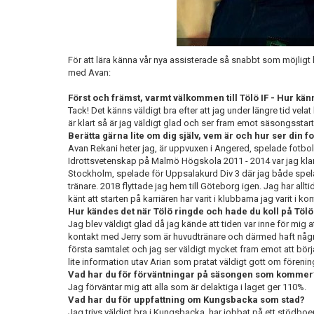
För att lära känna vår nya assisterade så snabbt som möjligt h
med Avan:
Först och främst, varmt välkommen till Tölö IF - Hur känn
Tack! Det känns väldigt bra efter att jag under längre tid vela
är klart så är jag väldigt glad och ser fram emot säsongsstar
Berätta gärna lite om dig själv, vem är och hur ser din f
Avan Rekani heter jag, är uppvuxen i Angered, spelade fotboll i
Idrottsvetenskap på Malmö Högskola 2011 - 2014 var jag klar
Stockholm, spelade för Uppsalakurd Div 3 där jag både spela
tränare. 2018 flyttade jag hem till Göteborg igen. Jag har alltid
känt att starten på karriären har varit i klubbarna jag varit i 
Hur kändes det när Tölö ringde och hade du koll på Töl
Jag blev väldigt glad då jag kände att tiden var inne för mig 
kontakt med Jerry som är huvudtränare och därmed haft någ
första samtalet och jag ser väldigt mycket fram emot att börja
lite information utav Arian som pratat väldigt gott om fören
Vad har du för förväntningar på säsongen som kommer
Jag förväntar mig att alla som är delaktiga i laget ger 110%.
Vad har du för uppfattning om Kungsbacka som stad?
Jag trivs väldigt bra i Kungsbacka, har jobbat på ett stödboende 