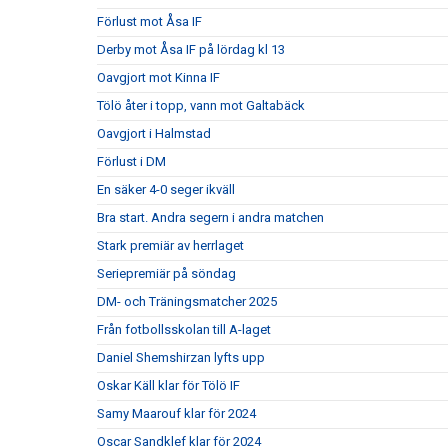
Förlust mot Åsa IF
Derby mot Åsa IF på lördag kl 13
Oavgjort mot Kinna IF
Tölö åter i topp, vann mot Galtabäck
Oavgjort i Halmstad
Förlust i DM
En säker 4-0 seger ikväll
Bra start. Andra segern i andra matchen
Stark premiär av herrlaget
Seriepremiär på söndag
DM- och Träningsmatcher 2025
Från fotbollsskolan till A-laget
Daniel Shemshirzan lyfts upp
Oskar Käll klar för Tölö IF
Samy Maarouf klar för 2024
Oscar Sandklef klar för 2024