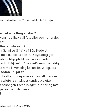
ar redaktionen fått en exklusiv intervju
s det att allting är klart?
t komma tillbaka till fotbollen och nu när det
ten!
otbollshistoria ut?
 Gunnilse IS i cirka 11 år. Studerat
 med studierna och 2016 flyttade jag till
de och hjälpte till som assiterande
 velat börja min tränarkarriär men har aldrig
kontakt med. Men idag känns det väldigt bra.
ö sedan tidigare?
att ta ett uppdrag som kändes rätt. Har varit
ra telefonsamtal. Det kändes bra efter
 säsongen. Fotbollslaget Tölö har jag fått
ingen och ambitionerna.
?
i cirka två år i Tölö.