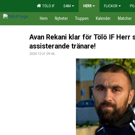
TÖLÖ IF
DAM
HERR
FLICKOR
PO
Hem
Nyheter
Truppen
Kalender
Matcher
Avan Rekani klar för Tölö IF Herr
assisterande tränare!
2020-12-21 09:46