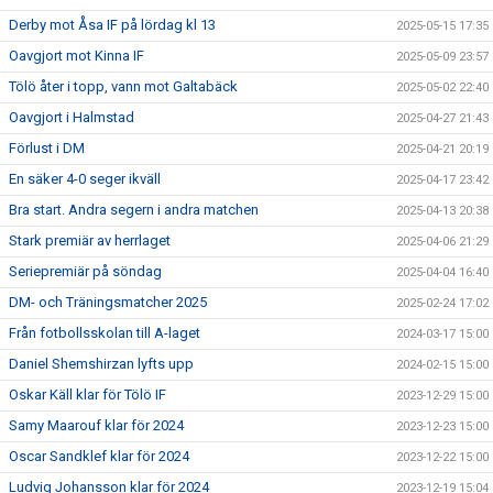
Derby mot Åsa IF på lördag kl 13
2025-05-15 17:35
Oavgjort mot Kinna IF
2025-05-09 23:57
Tölö åter i topp, vann mot Galtabäck
2025-05-02 22:40
Oavgjort i Halmstad
2025-04-27 21:43
Förlust i DM
2025-04-21 20:19
En säker 4-0 seger ikväll
2025-04-17 23:42
Bra start. Andra segern i andra matchen
2025-04-13 20:38
Stark premiär av herrlaget
2025-04-06 21:29
Seriepremiär på söndag
2025-04-04 16:40
DM- och Träningsmatcher 2025
2025-02-24 17:02
Från fotbollsskolan till A-laget
2024-03-17 15:00
Daniel Shemshirzan lyfts upp
2024-02-15 15:00
Oskar Käll klar för Tölö IF
2023-12-29 15:00
Samy Maarouf klar för 2024
2023-12-23 15:00
Oscar Sandklef klar för 2024
2023-12-22 15:00
Ludvig Johansson klar för 2024
2023-12-19 15:04