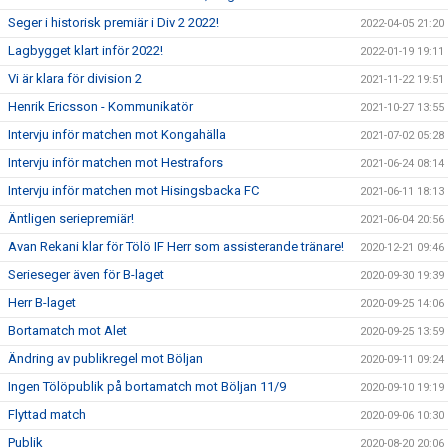
Seger i historisk premiär i Div 2 2022!
2022-04-05 21:20
Lagbygget klart inför 2022!
2022-01-19 19:11
Vi är klara för division 2
2021-11-22 19:51
Henrik Ericsson - Kommunikatör
2021-10-27 13:55
Intervju inför matchen mot Kongahälla
2021-07-02 05:28
Intervju inför matchen mot Hestrafors
2021-06-24 08:14
Intervju inför matchen mot Hisingsbacka FC
2021-06-11 18:13
Äntligen seriepremiär!
2021-06-04 20:56
Avan Rekani klar för Tölö IF Herr som assisterande tränare!
2020-12-21 09:46
Serieseger även för B-laget
2020-09-30 19:39
Herr B-laget
2020-09-25 14:06
Bortamatch mot Alet
2020-09-25 13:59
Ändring av publikregel mot Böljan
2020-09-11 09:24
Ingen Tölöpublik på bortamatch mot Böljan 11/9
2020-09-10 19:19
Flyttad match
2020-09-06 10:30
Publik
2020-08-20 20:06