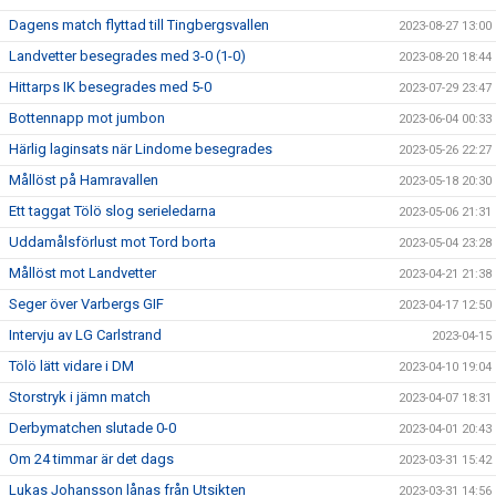
Dagens match flyttad till Tingbergsvallen
2023-08-27 13:00
Landvetter besegrades med 3-0 (1-0)
2023-08-20 18:44
Hittarps IK besegrades med 5-0
2023-07-29 23:47
Bottennapp mot jumbon
2023-06-04 00:33
Härlig laginsats när Lindome besegrades
2023-05-26 22:27
Mållöst på Hamravallen
2023-05-18 20:30
Ett taggat Tölö slog serieledarna
2023-05-06 21:31
Uddamålsförlust mot Tord borta
2023-05-04 23:28
Mållöst mot Landvetter
2023-04-21 21:38
Seger över Varbergs GIF
2023-04-17 12:50
Intervju av LG Carlstrand
2023-04-15
Tölö lätt vidare i DM
2023-04-10 19:04
Storstryk i jämn match
2023-04-07 18:31
Derbymatchen slutade 0-0
2023-04-01 20:43
Om 24 timmar är det dags
2023-03-31 15:42
Lukas Johansson lånas från Utsikten
2023-03-31 14:56