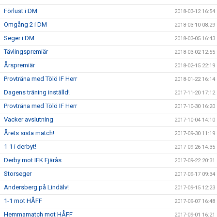
Förlust i DM
2018-03-12 16:54
Omgång 2 i DM
2018-03-10 08:29
Seger i DM
2018-03-05 16:43
Tävlingspremiär
2018-03-02 12:55
Årspremiär
2018-02-15 22:19
Provträna med Tölö IF Herr
2018-01-22 16:14
Dagens träning inställd!
2017-11-20 17:12
Provträna med Tölö IF Herr
2017-10-30 16:20
Vacker avslutning
2017-10-04 14:10
Årets sista match!
2017-09-30 11:19
1-1 i derbyt!
2017-09-26 14:35
Derby mot IFK Fjärås
2017-09-22 20:31
Storseger
2017-09-17 09:34
Andersberg på Lindälv!
2017-09-15 12:23
1-1 mot HÅFF
2017-09-07 16:48
Hemmamatch mot HÅFF
2017-09-01 16:21