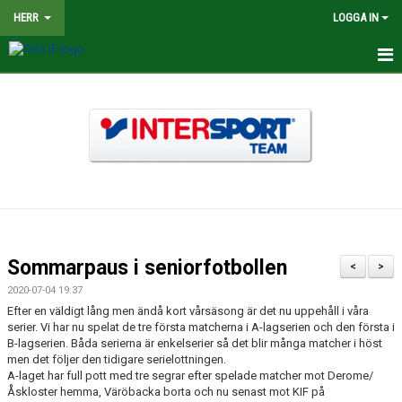
HERR
LOGGA IN
HEM
NYHETER
TRUPPEN
KALENDER
MATCHER
Sommarpaus i seniorfotbollen
<
>
BILDGALLERI
2020-07-04 19:37
Efter en väldigt lång men ändå kort vårsäsong är det nu uppehåll i våra
DOKUMENT
serier. Vi har nu spelat de tre första matcherna i A-lagserien och den första i
B-lagserien. Båda serierna är enkelserier så det blir många matcher i höst
men det följer den tidigare serielottningen.
KONTAKT
A-laget har full pott med tre segrar efter spelade matcher mot Derome/
Åskloster hemma, Väröbacka borta och nu senast mot KIF på