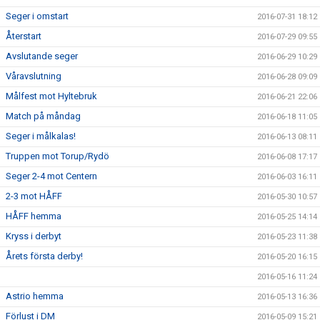
Seger i omstart
2016-07-31 18:12
Återstart
2016-07-29 09:55
Avslutande seger
2016-06-29 10:29
Våravslutning
2016-06-28 09:09
Målfest mot Hyltebruk
2016-06-21 22:06
Match på måndag
2016-06-18 11:05
Seger i målkalas!
2016-06-13 08:11
Truppen mot Torup/Rydö
2016-06-08 17:17
Seger 2-4 mot Centern
2016-06-03 16:11
2-3 mot HÅFF
2016-05-30 10:57
HÅFF hemma
2016-05-25 14:14
Kryss i derbyt
2016-05-23 11:38
Årets första derby!
2016-05-20 16:15
2016-05-16 11:24
Astrio hemma
2016-05-13 16:36
Förlust i DM
2016-05-09 15:21