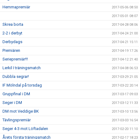
Hemmapremiär
2017-05-06 08:50
2017-05-01 08:07
Skrea borta
2017-04-28 08:06
2-2 i derbyt
2017-04-24 21:00
Derbydags
2017-04-21 15:11
Premiären
2017-04-19 17:26
Seriepremiär!!!
2017-04-12 21:40
Lerkil I träningsmatch
2017-04-08 06:53
Dubbla segrar!
2017-03-29 21:05
IF Mölndal på torsdag
2017-03-22 20:14
Gruppfinal i DM
2017-03-17 09:03
Seger i DM
2017-03-12 11:33
DM mot Veddige BK
2017-03-10 13:56
Tävlingspremiär
2017-03-03 16:54
Seger 4-3 mot Löftadalen
2017-02-20 11:10
Årets första träningsmatch
2017-02-17 18:23