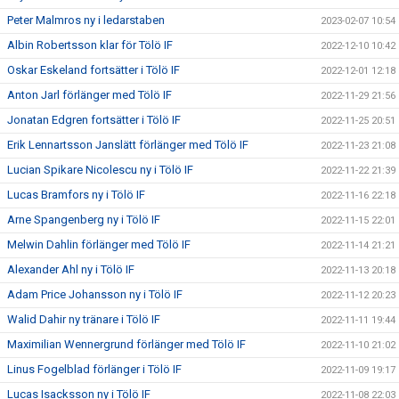
Peter Malmros ny i ledarstaben
2023-02-07 10:54
Albin Robertsson klar för Tölö IF
2022-12-10 10:42
Oskar Eskeland fortsätter i Tölö IF
2022-12-01 12:18
Anton Jarl förlänger med Tölö IF
2022-11-29 21:56
Jonatan Edgren fortsätter i Tölö IF
2022-11-25 20:51
Erik Lennartsson Janslätt förlänger med Tölö IF
2022-11-23 21:08
Lucian Spikare Nicolescu ny i Tölö IF
2022-11-22 21:39
Lucas Bramfors ny i Tölö IF
2022-11-16 22:18
Arne Spangenberg ny i Tölö IF
2022-11-15 22:01
Melwin Dahlin förlänger med Tölö IF
2022-11-14 21:21
Alexander Ahl ny i Tölö IF
2022-11-13 20:18
Adam Price Johansson ny i Tölö IF
2022-11-12 20:23
Walid Dahir ny tränare i Tölö IF
2022-11-11 19:44
Maximilian Wennergrund förlänger med Tölö IF
2022-11-10 21:02
Linus Fogelblad förlänger i Tölö IF
2022-11-09 19:17
Lucas Isacksson ny i Tölö IF
2022-11-08 22:03