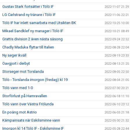
Gustav Stark fortsätter i Tölö IF
2022-11-07 21:29
LG Carlstrand ny tränare i Tölö IF
2022-11-06 22:21
Tölö IF har inlett samarbeta med Utsikten BK
2022-10-25 10:00
Mikael Sandklef ny manager i Tölö IF
2022-10-21 08:49
Grattis division 2 även nästa säsong
2022-09-24 22:52
Chadly Maduka flyttar till Italien
2022-08-28 22:04
Ny seger ikväll
2022-08-19 23:33
Oavgjort i derbyt
2022-08-13 21:25
Storseger mot Torslanda
2022-08-05 22:50
Tölö - Torslanda imorgon (fredag) kl 19
2022-08-04 21:05
Tölö vann med 1-0
2022-07-30 20:21
Storförlust på Hamravallen
2022-06-18 11:10
Tölö vann över Västra Frölunda
2022-06-10 23:12
En poäng mot Astrio
2022-06-03 21:18
Kämpainsats när Eskilsminne vann
2022-05-30 21:32
Imorgon kl 14 Tölö IF - Eskilsminne IF
2022-05-28 22:44