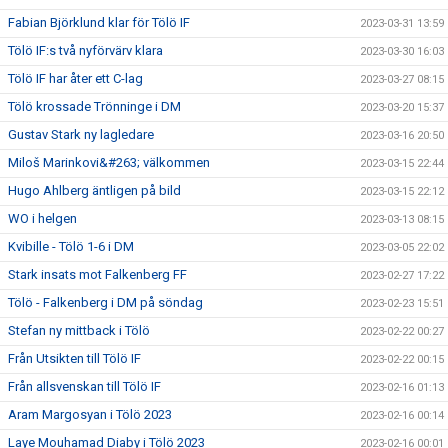
Fabian Björklund klar för Tölö IF
2023-03-31 13:59
Tölö IF:s två nyförvärv klara
2023-03-30 16:03
Tölö IF har åter ett C-lag
2023-03-27 08:15
Tölö krossade Trönninge i DM
2023-03-20 15:37
Gustav Stark ny lagledare
2023-03-16 20:50
Miloš Marinkovi&#263; välkommen
2023-03-15 22:44
Hugo Ahlberg äntligen på bild
2023-03-15 22:12
WO i helgen
2023-03-13 08:15
Kvibille - Tölö 1-6 i DM
2023-03-05 22:02
Stark insats mot Falkenberg FF
2023-02-27 17:22
Tölö - Falkenberg i DM på söndag
2023-02-23 15:51
Stefan ny mittback i Tölö
2023-02-22 00:27
Från Utsikten till Tölö IF
2023-02-22 00:15
Från allsvenskan till Tölö IF
2023-02-16 01:13
Aram Margosyan i Tölö 2023
2023-02-16 00:14
Laye Mouhamad Diaby i Tölö 2023
2023-02-16 00:01