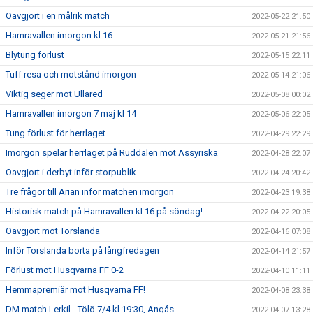
Oavgjort i en målrik match
2022-05-22 21:50
Hamravallen imorgon kl 16
2022-05-21 21:56
Blytung förlust
2022-05-15 22:11
Tuff resa och motstånd imorgon
2022-05-14 21:06
Viktig seger mot Ullared
2022-05-08 00:02
Hamravallen imorgon 7 maj kl 14
2022-05-06 22:05
Tung förlust för herrlaget
2022-04-29 22:29
Imorgon spelar herrlaget på Ruddalen mot Assyriska
2022-04-28 22:07
Oavgjort i derbyt inför storpublik
2022-04-24 20:42
Tre frågor till Arian inför matchen imorgon
2022-04-23 19:38
Historisk match på Hamravallen kl 16 på söndag!
2022-04-22 20:05
Oavgjort mot Torslanda
2022-04-16 07:08
Inför Torslanda borta på långfredagen
2022-04-14 21:57
Förlust mot Husqvarna FF 0-2
2022-04-10 11:11
Hemmapremiär mot Husqvarna FF!
2022-04-08 23:38
DM match Lerkil - Tölö 7/4 kl 19:30, Ängås
2022-04-07 13:28