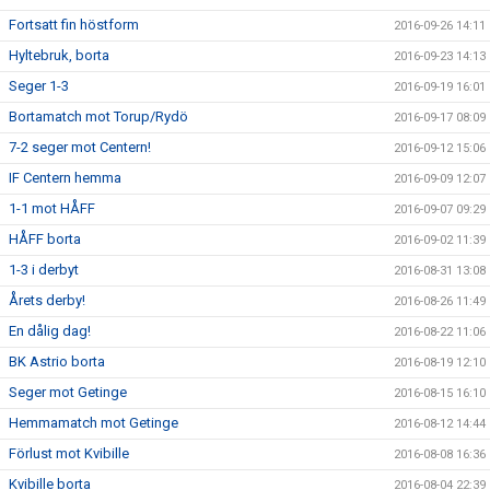
Fortsatt fin höstform
2016-09-26 14:11
Hyltebruk, borta
2016-09-23 14:13
Seger 1-3
2016-09-19 16:01
Bortamatch mot Torup/Rydö
2016-09-17 08:09
7-2 seger mot Centern!
2016-09-12 15:06
IF Centern hemma
2016-09-09 12:07
1-1 mot HÅFF
2016-09-07 09:29
HÅFF borta
2016-09-02 11:39
1-3 i derbyt
2016-08-31 13:08
Årets derby!
2016-08-26 11:49
En dålig dag!
2016-08-22 11:06
BK Astrio borta
2016-08-19 12:10
Seger mot Getinge
2016-08-15 16:10
Hemmamatch mot Getinge
2016-08-12 14:44
Förlust mot Kvibille
2016-08-08 16:36
Kvibille borta
2016-08-04 22:39