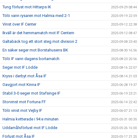
Tung förlust mot Hittarps IK
2025-09-29 08:44
Tölö vann rysaren mot Halmia med 2-1
2025-09-19 22:59
Vinst över IF Center
2025-09-12 22:38
Ikväll är det hemmamatch mot IF Centern
2025-09-12 08:47
Galtabäck tog ett stort steg mot division 2
2025-09-08 23:40
En säker seger mot Borstahusens BK
2025-08-30 16:56
Tölö IF vann dagens bortamatch
2025-08-23 20:56
Seger mot IF Lödde
2025-08-16 22:07
Kryss i derbyt mot Åsa IF
2025-08-14 21:03
Oavgjort mot Kinna IF
2025-06-28 19:37
Stabil 3-0 seger mot Stafsinge IF
2025-06-19 23:21
Storvinst mot Fortuna FF
2025-06-14 22:42
Tölö vinst mot Vejby IF
2025-06-07 21:13
Halmia kvitterade i 94:e minuten
2025-05-31 00:35
Uddamålsförlust mot IF Lödde
2025-05-26 16:00
Förlust mot Åsa IF
2025-05-17 21:25