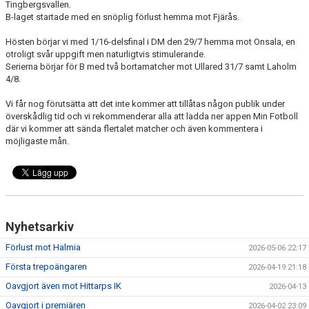
Tingbergsvallen.
B-laget startade med en snöplig förlust hemma mot Fjärås.
Hösten börjar vi med 1/16-delsfinal i DM den 29/7 hemma mot Onsala, en
otroligt svår uppgift men naturligtvis stimulerande.
Serierna börjar för B med två bortamatcher mot Ullared 31/7 samt Laholm
4/8.
Vi får nog förutsätta att det inte kommer att tillåtas någon publik under
överskådlig tid och vi rekommenderar alla att ladda ner appen Min Fotboll
där vi kommer att sända flertalet matcher och även kommentera i
möjligaste mån.
Nyhetsarkiv
Förlust mot Halmia
2026-05-06 22:17
Första trepoängaren
2026-04-19 21:18
Oavgjort även mot Hittarps IK
2026-04-13
Oavgjort i premiären
2026-04-02 23:09