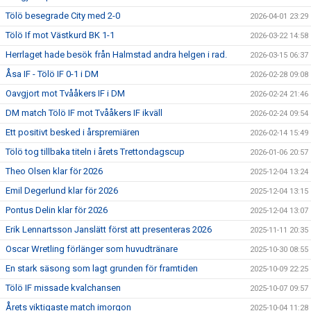
Tölö besegrade City med 2-0
2026-04-01 23:29
Tölö If mot Västkurd BK 1-1
2026-03-22 14:58
Herrlaget hade besök från Halmstad andra helgen i rad.
2026-03-15 06:37
Åsa IF - Tölö IF 0-1 i DM
2026-02-28 09:08
Oavgjort mot Tvååkers IF i DM
2026-02-24 21:46
DM match Tölö IF mot Tvååkers IF ikväll
2026-02-24 09:54
Ett positivt besked i årspremiären
2026-02-14 15:49
Tölö tog tillbaka titeln i årets Trettondagscup
2026-01-06 20:57
Theo Olsen klar för 2026
2025-12-04 13:24
Emil Degerlund klar för 2026
2025-12-04 13:15
Pontus Delin klar för 2026
2025-12-04 13:07
Erik Lennartsson Janslätt först att presenteras 2026
2025-11-11 20:35
Oscar Wretling förlänger som huvudtränare
2025-10-30 08:55
En stark säsong som lagt grunden för framtiden
2025-10-09 22:25
Tölö IF missade kvalchansen
2025-10-07 09:57
Årets viktigaste match imorgon
2025-10-04 11:28