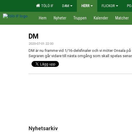
TÖLÖ IF
DAM
HERR
FLICKOR
PO
Hem
Nyheter
Truppen
Kalender
Matcher
DM
2020-07-01 22:00
DM är nu framme vid 1/16-delsfinaler och vi möter Onsala på
Segraren går vidare till nästa omgång som skall spelas senas
Nyhetsarkiv