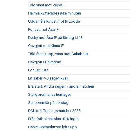
Tölö vinst mot Vejby IF
Halmia kvitterade i 94:e minuten
Uddamålsförlust mot IF Lödde
Förlust mot Åsa IF
Derby mot Åsa IF på lördag kl 13
Oavgjort mot Kinna IF
Tölö åter i topp, vann mot Galtabäck
Oavgjort i Halmstad
Förlust i DM
En säker 4-0 seger ikväll
Bra start. Andra segern i andra matchen
Stark premiär av herrlaget
Seriepremiär på söndag
DM- och Träningsmatcher 2025
Från fotbollsskolan till A-laget
Daniel Shemshirzan lyfts upp