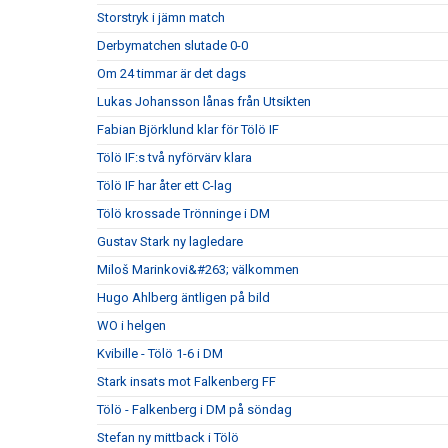
Storstryk i jämn match
Derbymatchen slutade 0-0
Om 24 timmar är det dags
Lukas Johansson lånas från Utsikten
Fabian Björklund klar för Tölö IF
Tölö IF:s två nyförvärv klara
Tölö IF har åter ett C-lag
Tölö krossade Trönninge i DM
Gustav Stark ny lagledare
Miloš Marinkovi&#263; välkommen
Hugo Ahlberg äntligen på bild
WO i helgen
Kvibille - Tölö 1-6 i DM
Stark insats mot Falkenberg FF
Tölö - Falkenberg i DM på söndag
Stefan ny mittback i Tölö