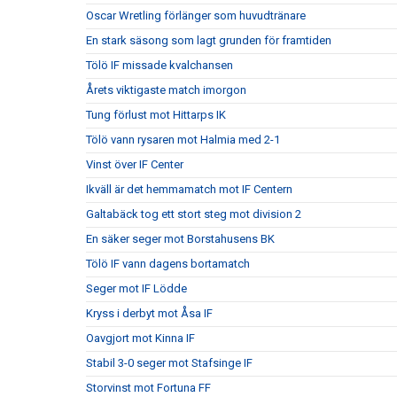
Oscar Wretling förlänger som huvudtränare
En stark säsong som lagt grunden för framtiden
Tölö IF missade kvalchansen
Årets viktigaste match imorgon
Tung förlust mot Hittarps IK
Tölö vann rysaren mot Halmia med 2-1
Vinst över IF Center
Ikväll är det hemmamatch mot IF Centern
Galtabäck tog ett stort steg mot division 2
En säker seger mot Borstahusens BK
Tölö IF vann dagens bortamatch
Seger mot IF Lödde
Kryss i derbyt mot Åsa IF
Oavgjort mot Kinna IF
Stabil 3-0 seger mot Stafsinge IF
Storvinst mot Fortuna FF