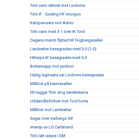
Tölö vann rättvist mot Lindome
Tölö IF - Qviding FIF imorgon
Kämpainsats mot Astrio
Tölö vann med 3-1 över IK Tord
Dagens match flyttad till Tingbergsvallen
Landvetter besegrades med 3-0 (1-0)
Hittarps IK besegrades med 5-0
Bottennapp mot jumbon
Härlig laginsats när Lindome besegrades
Mållöst på Hamravallen
Ett taggat Tölö slog serieledarna
Uddamålsförlust mot Tord borta
Mållöst mot Landvetter
Seger över Varbergs GIF
Intervju av LG Carlstrand
Tölö lätt vidare i DM