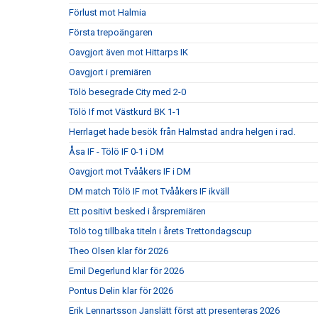
Förlust mot Halmia
Första trepoängaren
Oavgjort även mot Hittarps IK
Oavgjort i premiären
Tölö besegrade City med 2-0
Tölö If mot Västkurd BK 1-1
Herrlaget hade besök från Halmstad andra helgen i rad.
Åsa IF - Tölö IF 0-1 i DM
Oavgjort mot Tvååkers IF i DM
DM match Tölö IF mot Tvååkers IF ikväll
Ett positivt besked i årspremiären
Tölö tog tillbaka titeln i årets Trettondagscup
Theo Olsen klar för 2026
Emil Degerlund klar för 2026
Pontus Delin klar för 2026
Erik Lennartsson Janslätt först att presenteras 2026