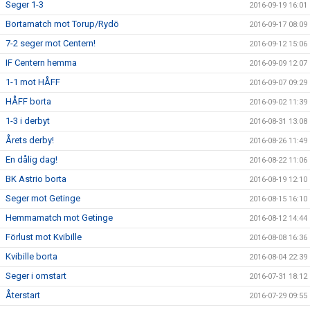
Seger 1-3
2016-09-19 16:01
Bortamatch mot Torup/Rydö
2016-09-17 08:09
7-2 seger mot Centern!
2016-09-12 15:06
IF Centern hemma
2016-09-09 12:07
1-1 mot HÅFF
2016-09-07 09:29
HÅFF borta
2016-09-02 11:39
1-3 i derbyt
2016-08-31 13:08
Årets derby!
2016-08-26 11:49
En dålig dag!
2016-08-22 11:06
BK Astrio borta
2016-08-19 12:10
Seger mot Getinge
2016-08-15 16:10
Hemmamatch mot Getinge
2016-08-12 14:44
Förlust mot Kvibille
2016-08-08 16:36
Kvibille borta
2016-08-04 22:39
Seger i omstart
2016-07-31 18:12
Återstart
2016-07-29 09:55