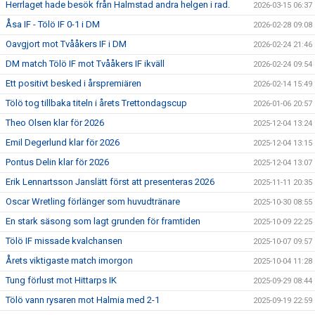
Herrlaget hade besök från Halmstad andra helgen i rad.
2026-03-15 06:37
Åsa IF - Tölö IF 0-1 i DM
2026-02-28 09:08
Oavgjort mot Tvååkers IF i DM
2026-02-24 21:46
DM match Tölö IF mot Tvååkers IF ikväll
2026-02-24 09:54
Ett positivt besked i årspremiären
2026-02-14 15:49
Tölö tog tillbaka titeln i årets Trettondagscup
2026-01-06 20:57
Theo Olsen klar för 2026
2025-12-04 13:24
Emil Degerlund klar för 2026
2025-12-04 13:15
Pontus Delin klar för 2026
2025-12-04 13:07
Erik Lennartsson Janslätt först att presenteras 2026
2025-11-11 20:35
Oscar Wretling förlänger som huvudtränare
2025-10-30 08:55
En stark säsong som lagt grunden för framtiden
2025-10-09 22:25
Tölö IF missade kvalchansen
2025-10-07 09:57
Årets viktigaste match imorgon
2025-10-04 11:28
Tung förlust mot Hittarps IK
2025-09-29 08:44
Tölö vann rysaren mot Halmia med 2-1
2025-09-19 22:59