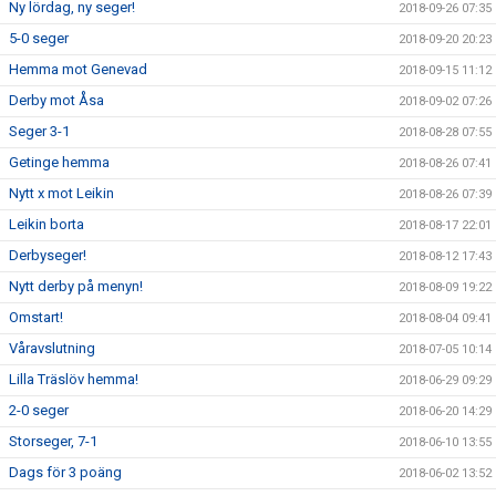
Ny lördag, ny seger!
2018-09-26 07:35
5-0 seger
2018-09-20 20:23
Hemma mot Genevad
2018-09-15 11:12
Derby mot Åsa
2018-09-02 07:26
Seger 3-1
2018-08-28 07:55
Getinge hemma
2018-08-26 07:41
Nytt x mot Leikin
2018-08-26 07:39
Leikin borta
2018-08-17 22:01
Derbyseger!
2018-08-12 17:43
Nytt derby på menyn!
2018-08-09 19:22
Omstart!
2018-08-04 09:41
Våravslutning
2018-07-05 10:14
Lilla Träslöv hemma!
2018-06-29 09:29
2-0 seger
2018-06-20 14:29
Storseger, 7-1
2018-06-10 13:55
Dags för 3 poäng
2018-06-02 13:52