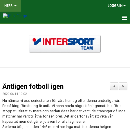
HERR
LOGGA IN
HEM
NYHETER
TRUPPEN
KALENDER
MATCHER
Äntligen fotboll igen
<
>
BILDGALLERI
2020-06-14 10:02
Nu närmar vi oss seriestarten för våra herrlag efter denna underliga vår.
DOKUMENT
En så lång försäsong är unik. Vi hann spela några träningsmatcher före
stoppet i slutet av mars och sedan dess har det varit idel träningar då inga
matcher har varit tillåtna för seniorer. Det är därför svårt att veta vår
KONTAKT
kapacitet men det gäller ju även för alla lag i serien.
Serierna börjar nu den 14/6 men vi har inga matcher denna helgen.