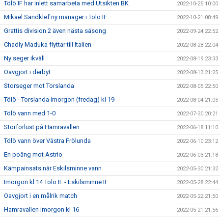
Tölö IF har inlett samarbeta med Utsikten BK
2022-10-25 10:00
Mikael Sandklef ny manager i Tölö IF
2022-10-21 08:49
Grattis division 2 även nästa säsong
2022-09-24 22:52
Chadly Maduka flyttar till Italien
2022-08-28 22:04
Ny seger ikväll
2022-08-19 23:33
Oavgjort i derbyt
2022-08-13 21:25
Storseger mot Torslanda
2022-08-05 22:50
Tölö - Torslanda imorgon (fredag) kl 19
2022-08-04 21:05
Tölö vann med 1-0
2022-07-30 20:21
Storförlust på Hamravallen
2022-06-18 11:10
Tölö vann över Västra Frölunda
2022-06-10 23:12
En poäng mot Astrio
2022-06-03 21:18
Kämpainsats när Eskilsminne vann
2022-05-30 21:32
Imorgon kl 14 Tölö IF - Eskilsminne IF
2022-05-28 22:44
Oavgjort i en målrik match
2022-05-22 21:50
Hamravallen imorgon kl 16
2022-05-21 21:56