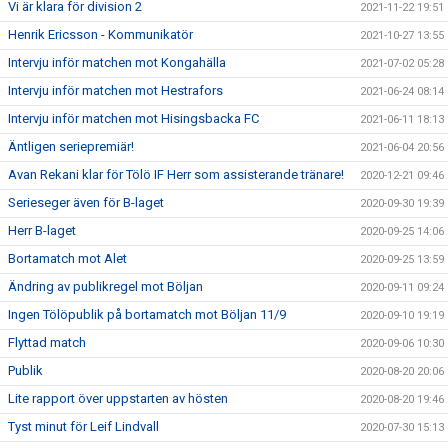
Vi är klara för division 2
2021-11-22 19:51
Henrik Ericsson - Kommunikatör
2021-10-27 13:55
Intervju inför matchen mot Kongahälla
2021-07-02 05:28
Intervju inför matchen mot Hestrafors
2021-06-24 08:14
Intervju inför matchen mot Hisingsbacka FC
2021-06-11 18:13
Äntligen seriepremiär!
2021-06-04 20:56
Avan Rekani klar för Tölö IF Herr som assisterande tränare!
2020-12-21 09:46
Serieseger även för B-laget
2020-09-30 19:39
Herr B-laget
2020-09-25 14:06
Bortamatch mot Alet
2020-09-25 13:59
Ändring av publikregel mot Böljan
2020-09-11 09:24
Ingen Tölöpublik på bortamatch mot Böljan 11/9
2020-09-10 19:19
Flyttad match
2020-09-06 10:30
Publik
2020-08-20 20:06
Lite rapport över uppstarten av hösten
2020-08-20 19:46
Tyst minut för Leif Lindvall
2020-07-30 15:13