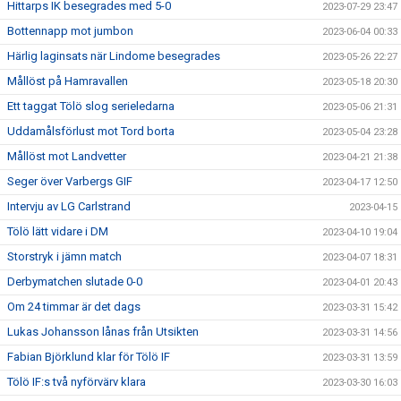
Hittarps IK besegrades med 5-0
2023-07-29 23:47
Bottennapp mot jumbon
2023-06-04 00:33
Härlig laginsats när Lindome besegrades
2023-05-26 22:27
Mållöst på Hamravallen
2023-05-18 20:30
Ett taggat Tölö slog serieledarna
2023-05-06 21:31
Uddamålsförlust mot Tord borta
2023-05-04 23:28
Mållöst mot Landvetter
2023-04-21 21:38
Seger över Varbergs GIF
2023-04-17 12:50
Intervju av LG Carlstrand
2023-04-15
Tölö lätt vidare i DM
2023-04-10 19:04
Storstryk i jämn match
2023-04-07 18:31
Derbymatchen slutade 0-0
2023-04-01 20:43
Om 24 timmar är det dags
2023-03-31 15:42
Lukas Johansson lånas från Utsikten
2023-03-31 14:56
Fabian Björklund klar för Tölö IF
2023-03-31 13:59
Tölö IF:s två nyförvärv klara
2023-03-30 16:03