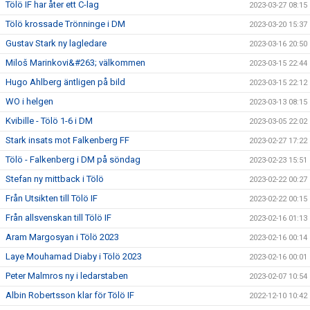
Tölö IF har åter ett C-lag
2023-03-27 08:15
Tölö krossade Trönninge i DM
2023-03-20 15:37
Gustav Stark ny lagledare
2023-03-16 20:50
Miloš Marinkovi&#263; välkommen
2023-03-15 22:44
Hugo Ahlberg äntligen på bild
2023-03-15 22:12
WO i helgen
2023-03-13 08:15
Kvibille - Tölö 1-6 i DM
2023-03-05 22:02
Stark insats mot Falkenberg FF
2023-02-27 17:22
Tölö - Falkenberg i DM på söndag
2023-02-23 15:51
Stefan ny mittback i Tölö
2023-02-22 00:27
Från Utsikten till Tölö IF
2023-02-22 00:15
Från allsvenskan till Tölö IF
2023-02-16 01:13
Aram Margosyan i Tölö 2023
2023-02-16 00:14
Laye Mouhamad Diaby i Tölö 2023
2023-02-16 00:01
Peter Malmros ny i ledarstaben
2023-02-07 10:54
Albin Robertsson klar för Tölö IF
2022-12-10 10:42