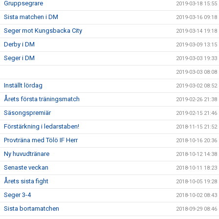
Gruppsegrare
2019-03-18 15:55
Sista matchen i DM
2019-03-16 09:18
Seger mot Kungsbacka City
2019-03-14 19:18
Derby i DM
2019-03-09 13:15
Seger i DM
2019-03-03 19:33
2019-03-03 08:08
Inställt lördag
2019-03-02 08:52
Årets första träningsmatch
2019-02-26 21:38
Säsongspremiär
2019-02-15 21:46
Förstärkning i ledarstaben!
2018-11-15 21:52
Provträna med Tölö IF Herr
2018-10-16 20:36
Ny huvudtränare
2018-10-12 14:38
Senaste veckan
2018-10-11 18:23
Årets sista fight
2018-10-05 19:28
Seger 3-4
2018-10-02 08:43
Sista bortamatchen
2018-09-29 08:46