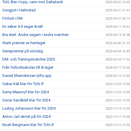
Tölö åter i topp, vann mot Galtabäck
2025-05-02 22:40
Oavgjort i Halmstad
2025-04-27 21:43
Förlust i DM
2025-04-21 20:19
En säker 4-0 seger ikväll
2025-04-17 23:42
Bra start. Andra segern i andra matchen
2025-04-13 20:38
Stark premiär av herrlaget
2025-04-06 21:29
Seriepremiär på söndag
2025-04-04 16:40
DM- och Träningsmatcher 2025
2025-02-24 17:02
Från fotbollsskolan till A-laget
2024-03-17 15:00
Daniel Shemshirzan lyfts upp
2024-02-15 15:00
Oskar Käll klar för Tölö IF
2023-12-29 15:00
Samy Maarouf klar för 2024
2023-12-23 15:00
Oscar Sandklef klar för 2024
2023-12-22 15:00
Ludvig Johansson klar för 2024
2023-12-19 15:04
Anton Jarl skrivit på för 2024
2023-12-17 15:00
Noah Bergmann klar för Tölö IF
2023-12-16 15:00