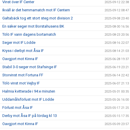
Vinst över IF Center
2025-09-12 22:38
Ikväll är det hemmamatch mot IF Centern
2025-09-12 08:47
Galtabäck tog ett stort steg mot division 2
2025-09-08 23:40
En säker seger mot Borstahusens BK
2025-08-30 16:56
Tölö IF vann dagens bortamatch
2025-08-23 20:56
Seger mot IF Lödde
2025-08-16 22:07
Kryss i derbyt mot Åsa IF
2025-08-14 21:03
Oavgjort mot Kinna IF
2025-06-28 19:37
Stabil 3-0 seger mot Stafsinge IF
2025-06-19 23:21
Storvinst mot Fortuna FF
2025-06-14 22:42
Tölö vinst mot Vejby IF
2025-06-07 21:13
Halmia kvitterade i 94:e minuten
2025-05-31 00:35
Uddamålsförlust mot IF Lödde
2025-05-26 16:00
Förlust mot Åsa IF
2025-05-17 21:25
Derby mot Åsa IF på lördag kl 13
2025-05-15 17:35
Oavgjort mot Kinna IF
2025-05-09 23:57