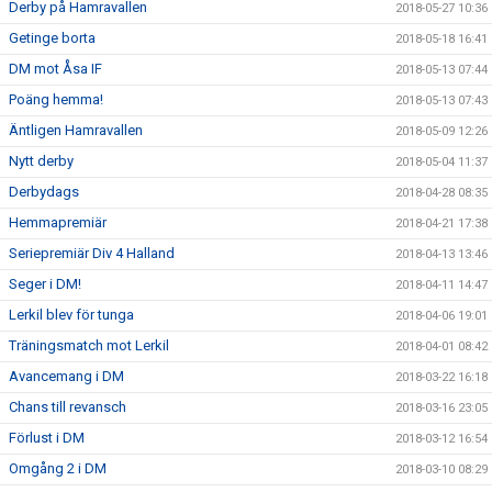
Derby på Hamravallen
2018-05-27 10:36
Getinge borta
2018-05-18 16:41
DM mot Åsa IF
2018-05-13 07:44
Poäng hemma!
2018-05-13 07:43
Äntligen Hamravallen
2018-05-09 12:26
Nytt derby
2018-05-04 11:37
Derbydags
2018-04-28 08:35
Hemmapremiär
2018-04-21 17:38
Seriepremiär Div 4 Halland
2018-04-13 13:46
Seger i DM!
2018-04-11 14:47
Lerkil blev för tunga
2018-04-06 19:01
Träningsmatch mot Lerkil
2018-04-01 08:42
Avancemang i DM
2018-03-22 16:18
Chans till revansch
2018-03-16 23:05
Förlust i DM
2018-03-12 16:54
Omgång 2 i DM
2018-03-10 08:29