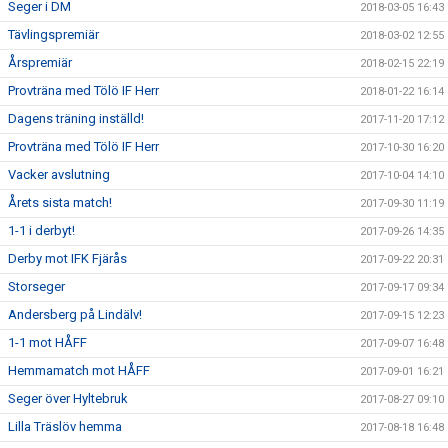
Seger i DM
2018-03-05 16:43
Tävlingspremiär
2018-03-02 12:55
Årspremiär
2018-02-15 22:19
Provträna med Tölö IF Herr
2018-01-22 16:14
Dagens träning inställd!
2017-11-20 17:12
Provträna med Tölö IF Herr
2017-10-30 16:20
Vacker avslutning
2017-10-04 14:10
Årets sista match!
2017-09-30 11:19
1-1 i derbyt!
2017-09-26 14:35
Derby mot IFK Fjärås
2017-09-22 20:31
Storseger
2017-09-17 09:34
Andersberg på Lindälv!
2017-09-15 12:23
1-1 mot HÅFF
2017-09-07 16:48
Hemmamatch mot HÅFF
2017-09-01 16:21
Seger över Hyltebruk
2017-08-27 09:10
Lilla Träslöv hemma
2017-08-18 16:48