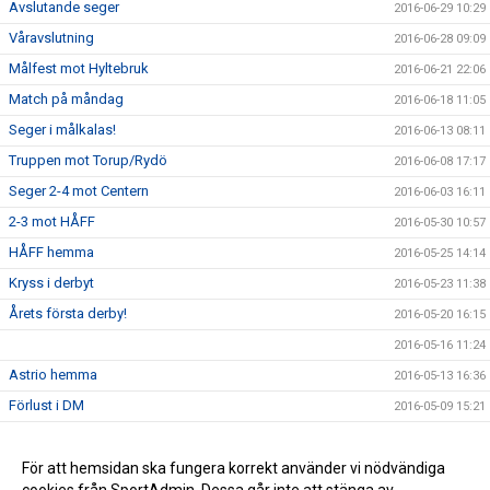
Avslutande seger
2016-06-29 10:29
Våravslutning
2016-06-28 09:09
Målfest mot Hyltebruk
2016-06-21 22:06
Match på måndag
2016-06-18 11:05
Seger i målkalas!
2016-06-13 08:11
Truppen mot Torup/Rydö
2016-06-08 17:17
Seger 2-4 mot Centern
2016-06-03 16:11
2-3 mot HÅFF
2016-05-30 10:57
HÅFF hemma
2016-05-25 14:14
Kryss i derbyt
2016-05-23 11:38
Årets första derby!
2016-05-20 16:15
2016-05-16 11:24
Astrio hemma
2016-05-13 16:36
Förlust i DM
2016-05-09 15:21
Seger mot Getinge
2016-05-09 13:06
Getinge borta
För att hemsidan ska fungera korrekt använder vi nödvändiga
2016-05-04 14:12