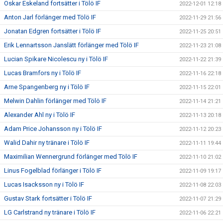
Oskar Eskeland fortsätter i Tölö IF
2022-12-01 12:18
Anton Jarl förlänger med Tölö IF
2022-11-29 21:56
Jonatan Edgren fortsätter i Tölö IF
2022-11-25 20:51
Erik Lennartsson Janslätt förlänger med Tölö IF
2022-11-23 21:08
Lucian Spikare Nicolescu ny i Tölö IF
2022-11-22 21:39
Lucas Bramfors ny i Tölö IF
2022-11-16 22:18
Arne Spangenberg ny i Tölö IF
2022-11-15 22:01
Melwin Dahlin förlänger med Tölö IF
2022-11-14 21:21
Alexander Ahl ny i Tölö IF
2022-11-13 20:18
Adam Price Johansson ny i Tölö IF
2022-11-12 20:23
Walid Dahir ny tränare i Tölö IF
2022-11-11 19:44
Maximilian Wennergrund förlänger med Tölö IF
2022-11-10 21:02
Linus Fogelblad förlänger i Tölö IF
2022-11-09 19:17
Lucas Isacksson ny i Tölö IF
2022-11-08 22:03
Gustav Stark fortsätter i Tölö IF
2022-11-07 21:29
LG Carlstrand ny tränare i Tölö IF
2022-11-06 22:21