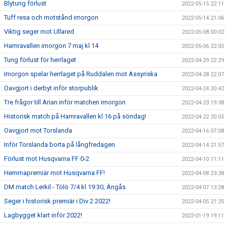
Blytung förlust
2022-05-15 22:11
Tuff resa och motstånd imorgon
2022-05-14 21:06
Viktig seger mot Ullared
2022-05-08 00:02
Hamravallen imorgon 7 maj kl 14
2022-05-06 22:05
Tung förlust för herrlaget
2022-04-29 22:29
Imorgon spelar herrlaget på Ruddalen mot Assyriska
2022-04-28 22:07
Oavgjort i derbyt inför storpublik
2022-04-24 20:42
Tre frågor till Arian inför matchen imorgon
2022-04-23 19:38
Historisk match på Hamravallen kl 16 på söndag!
2022-04-22 20:05
Oavgjort mot Torslanda
2022-04-16 07:08
Inför Torslanda borta på långfredagen
2022-04-14 21:57
Förlust mot Husqvarna FF 0-2
2022-04-10 11:11
Hemmapremiär mot Husqvarna FF!
2022-04-08 23:38
DM match Lerkil - Tölö 7/4 kl 19:30, Ängås
2022-04-07 13:28
Seger i historisk premiär i Div 2 2022!
2022-04-05 21:20
Lagbygget klart inför 2022!
2022-01-19 19:11