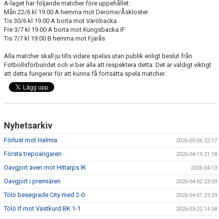
A-laget har följande matcher före uppehållet:
Mån 22/6 kl 19.00 A hemma mot Derome/Åskloster
Tis 30/6 kl 19.00 A borta mot Väröbacka
Fre 3/7 kl 19.00 A borta mot Kungsbacka IF
Tis 7/7 kl 19.00 B hemma mot Fjärås
Alla matcher skall ju tills vidare spelas utan publik enligt beslut från
Fotbollsförbundet och vi ber alla att respektera detta: Det är väldigt viktigt
att detta fungerar för att kunna få fortsätta spela matcher.
Nyhetsarkiv
Förlust mot Halmia
2026-05-06 22:17
Första trepoängaren
2026-04-19 21:18
Oavgjort även mot Hittarps IK
2026-04-13
Oavgjort i premiären
2026-04-02 23:09
Tölö besegrade City med 2-0
2026-04-01 23:29
Tölö If mot Västkurd BK 1-1
2026-03-22 14:58