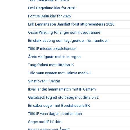
Emil Degerlund klar för 2026
Pontus Delin klar för 2026
Erik Lennartsson Janslätt först att presenteras 2026
Oscar Wretling förlänger som huvudtränare
En stark säsong som lagt grunden för framtiden
Tölö IF missade kvalchansen
Årets viktigaste match imorgon
Tung förlust mot Hittarps IK
Tölö vann rysaren mot Halmia med 2-1
Vinst över IF Center
Ikväll är det hemmamatch mot IF Centern
Galtabäck tog ett stort steg mot division 2
En säker seger mot Borstahusens BK
Tölö IF vann dagens bortamatch
Seger mot IF Lödde
Kryss i derbyt mot Åsa IF