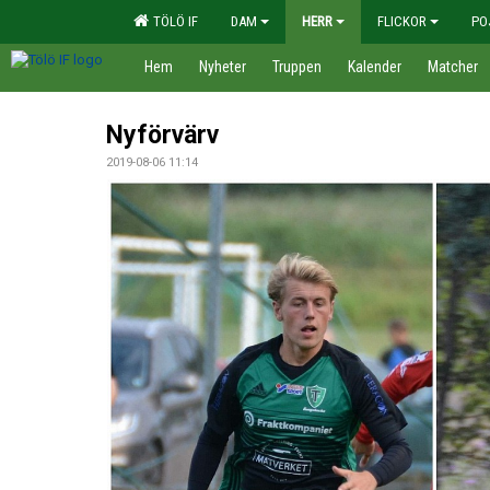
TÖLÖ IF
DAM
HERR
FLICKOR
PO
Hem
Nyheter
Truppen
Kalender
Matcher
Nyförvärv
2019-08-06 11:14