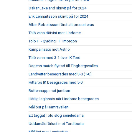
Oskar Eskeland skrivit på för 2024
Erik Lennartsson skrivit på för 2024
Albin Robertsson först att presenteras
Tölö vann rättvist mot Lindome
Tölö IF - Qviding FIF imorgon
Kämpainsats mot Astrio
Tölö vann med 3-1 över IK Tord
Dagens match flyttad till Tingbergsvallen
Landvetter besegrades med 3-0 (1-0)
Hittarps IK besegrades med 5-0
Bottennapp mot jumbon
Härlig laginsats när Lindome besegrades
Mållöst på Hamravallen
Ett taggat Tölö slog serieledarna
Uddamålsförlust mot Tord borta
Mållöst mot Landvetter