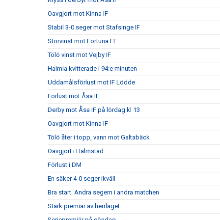
Oavgjort mot Kinna IF
Stabil 3-0 seger mot Stafsinge IF
Storvinst mot Fortuna FF
Tölö vinst mot Vejby IF
Halmia kvitterade i 94:e minuten
Uddamålsförlust mot IF Lödde
Förlust mot Åsa IF
Derby mot Åsa IF på lördag kl 13
Oavgjort mot Kinna IF
Tölö åter i topp, vann mot Galtabäck
Oavgjort i Halmstad
Förlust i DM
En säker 4-0 seger ikväll
Bra start. Andra segern i andra matchen
Stark premiär av herrlaget
Seriepremiär på söndag