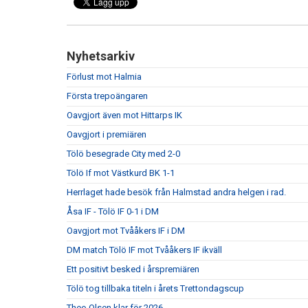
Nyhetsarkiv
Förlust mot Halmia
Första trepoängaren
Oavgjort även mot Hittarps IK
Oavgjort i premiären
Tölö besegrade City med 2-0
Tölö If mot Västkurd BK 1-1
Herrlaget hade besök från Halmstad andra helgen i rad.
Åsa IF - Tölö IF 0-1 i DM
Oavgjort mot Tvååkers IF i DM
DM match Tölö IF mot Tvååkers IF ikväll
Ett positivt besked i årspremiären
Tölö tog tillbaka titeln i årets Trettondagscup
Theo Olsen klar för 2026