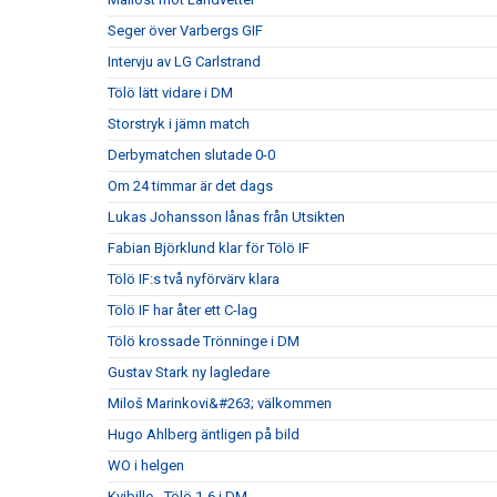
Seger över Varbergs GIF
Intervju av LG Carlstrand
Tölö lätt vidare i DM
Storstryk i jämn match
Derbymatchen slutade 0-0
Om 24 timmar är det dags
Lukas Johansson lånas från Utsikten
Fabian Björklund klar för Tölö IF
Tölö IF:s två nyförvärv klara
Tölö IF har åter ett C-lag
Tölö krossade Trönninge i DM
Gustav Stark ny lagledare
Miloš Marinkovi&#263; välkommen
Hugo Ahlberg äntligen på bild
WO i helgen
Kvibille - Tölö 1-6 i DM