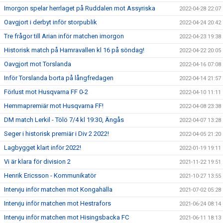
Imorgon spelar herrlaget på Ruddalen mot Assyriska
2022-04-28 22:07
Oavgjort i derbyt inför storpublik
2022-04-24 20:42
Tre frågor till Arian inför matchen imorgon
2022-04-23 19:38
Historisk match på Hamravallen kl 16 på söndag!
2022-04-22 20:05
Oavgjort mot Torslanda
2022-04-16 07:08
Inför Torslanda borta på långfredagen
2022-04-14 21:57
Förlust mot Husqvarna FF 0-2
2022-04-10 11:11
Hemmapremiär mot Husqvarna FF!
2022-04-08 23:38
DM match Lerkil - Tölö 7/4 kl 19:30, Ängås
2022-04-07 13:28
Seger i historisk premiär i Div 2 2022!
2022-04-05 21:20
Lagbygget klart inför 2022!
2022-01-19 19:11
Vi är klara för division 2
2021-11-22 19:51
Henrik Ericsson - Kommunikatör
2021-10-27 13:55
Intervju inför matchen mot Kongahälla
2021-07-02 05:28
Intervju inför matchen mot Hestrafors
2021-06-24 08:14
Intervju inför matchen mot Hisingsbacka FC
2021-06-11 18:13