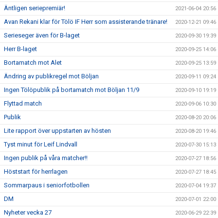
Äntligen seriepremiär!
2021-06-04 20:56
Avan Rekani klar för Tölö IF Herr som assisterande tränare!
2020-12-21 09:46
Serieseger även för B-laget
2020-09-30 19:39
Herr B-laget
2020-09-25 14:06
Bortamatch mot Alet
2020-09-25 13:59
Ändring av publikregel mot Böljan
2020-09-11 09:24
Ingen Tölöpublik på bortamatch mot Böljan 11/9
2020-09-10 19:19
Flyttad match
2020-09-06 10:30
Publik
2020-08-20 20:06
Lite rapport över uppstarten av hösten
2020-08-20 19:46
Tyst minut för Leif Lindvall
2020-07-30 15:13
Ingen publik på våra matcher!!
2020-07-27 18:56
Höststart för herrlagen
2020-07-27 18:45
Sommarpaus i seniorfotbollen
2020-07-04 19:37
DM
2020-07-01 22:00
Nyheter vecka 27
2020-06-29 22:39