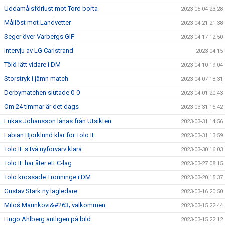
Uddamålsförlust mot Tord borta
2023-05-04 23:28
Mållöst mot Landvetter
2023-04-21 21:38
Seger över Varbergs GIF
2023-04-17 12:50
Intervju av LG Carlstrand
2023-04-15
Tölö lätt vidare i DM
2023-04-10 19:04
Storstryk i jämn match
2023-04-07 18:31
Derbymatchen slutade 0-0
2023-04-01 20:43
Om 24 timmar är det dags
2023-03-31 15:42
Lukas Johansson lånas från Utsikten
2023-03-31 14:56
Fabian Björklund klar för Tölö IF
2023-03-31 13:59
Tölö IF:s två nyförvärv klara
2023-03-30 16:03
Tölö IF har åter ett C-lag
2023-03-27 08:15
Tölö krossade Trönninge i DM
2023-03-20 15:37
Gustav Stark ny lagledare
2023-03-16 20:50
Miloš Marinkovi&#263; välkommen
2023-03-15 22:44
Hugo Ahlberg äntligen på bild
2023-03-15 22:12