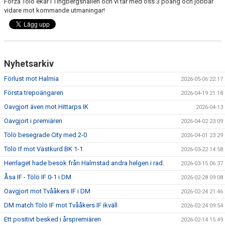
Forza Tölö ekar i Tingbergshallen och vi tar med oss 3 poäng och jobbar
vidare mot kommande utmaningar!
Nyhetsarkiv
Förlust mot Halmia
2026-05-06 22:17
Första trepoängaren
2026-04-19 21:18
Oavgjort även mot Hittarps IK
2026-04-13
Oavgjort i premiären
2026-04-02 23:09
Tölö besegrade City med 2-0
2026-04-01 23:29
Tölö If mot Västkurd BK 1-1
2026-03-22 14:58
Herrlaget hade besök från Halmstad andra helgen i rad.
2026-03-15 06:37
Åsa IF - Tölö IF 0-1 i DM
2026-02-28 09:08
Oavgjort mot Tvååkers IF i DM
2026-02-24 21:46
DM match Tölö IF mot Tvååkers IF ikväll
2026-02-24 09:54
Ett positivt besked i årspremiären
2026-02-14 15:49