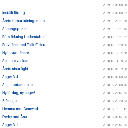
2019-03-03 08:08
Inställt lördag
2019-03-02 08:52
Årets första träningsmatch
2019-02-26 21:38
Säsongspremiär
2019-02-15 21:46
Förstärkning i ledarstaben!
2018-11-15 21:52
Provträna med Tölö IF Herr
2018-10-16 20:36
Ny huvudtränare
2018-10-12 14:38
Senaste veckan
2018-10-11 18:23
Årets sista fight
2018-10-05 19:28
Seger 3-4
2018-10-02 08:43
Sista bortamatchen
2018-09-29 08:46
Ny lördag, ny seger!
2018-09-26 07:35
5-0 seger
2018-09-20 20:23
Hemma mot Genevad
2018-09-15 11:12
Derby mot Åsa
2018-09-02 07:26
Seger 3-1
2018-08-28 07:55