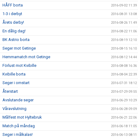
HÅFF borta
2016-09-02 11:39
1-3 i derbyt
2016-08-31 13:08
Årets derby!
2016-08-26 11:49
En dålig dag!
2016-08-22 11:06
BK Astrio borta
2016-08-19 12:10
Seger mot Getinge
2016-08-15 16:10
Hemmamatch mot Getinge
2016-08-12 14:44
Förlust mot Kvibille
2016-08-08 16:36
Kvibille borta
2016-08-04 22:39
Seger i omstart
2016-07-31 18:12
Återstart
2016-07-29 09:55
Avslutande seger
2016-06-29 10:29
Våravslutning
2016-06-28 09:09
Målfest mot Hyltebruk
2016-06-21 22:06
Match på måndag
2016-06-18 11:05
Seger i målkalas!
2016-06-13 08:11