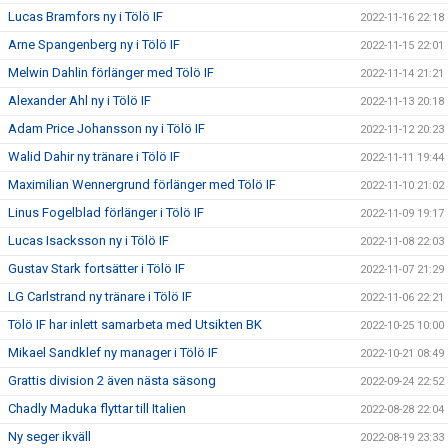
Lucas Bramfors ny i Tölö IF
2022-11-16 22:18
Arne Spangenberg ny i Tölö IF
2022-11-15 22:01
Melwin Dahlin förlänger med Tölö IF
2022-11-14 21:21
Alexander Ahl ny i Tölö IF
2022-11-13 20:18
Adam Price Johansson ny i Tölö IF
2022-11-12 20:23
Walid Dahir ny tränare i Tölö IF
2022-11-11 19:44
Maximilian Wennergrund förlänger med Tölö IF
2022-11-10 21:02
Linus Fogelblad förlänger i Tölö IF
2022-11-09 19:17
Lucas Isacksson ny i Tölö IF
2022-11-08 22:03
Gustav Stark fortsätter i Tölö IF
2022-11-07 21:29
LG Carlstrand ny tränare i Tölö IF
2022-11-06 22:21
Tölö IF har inlett samarbeta med Utsikten BK
2022-10-25 10:00
Mikael Sandklef ny manager i Tölö IF
2022-10-21 08:49
Grattis division 2 även nästa säsong
2022-09-24 22:52
Chadly Maduka flyttar till Italien
2022-08-28 22:04
Ny seger ikväll
2022-08-19 23:33