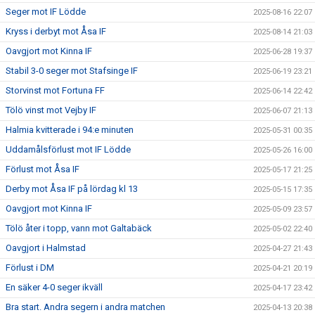
Seger mot IF Lödde
2025-08-16 22:07
Kryss i derbyt mot Åsa IF
2025-08-14 21:03
Oavgjort mot Kinna IF
2025-06-28 19:37
Stabil 3-0 seger mot Stafsinge IF
2025-06-19 23:21
Storvinst mot Fortuna FF
2025-06-14 22:42
Tölö vinst mot Vejby IF
2025-06-07 21:13
Halmia kvitterade i 94:e minuten
2025-05-31 00:35
Uddamålsförlust mot IF Lödde
2025-05-26 16:00
Förlust mot Åsa IF
2025-05-17 21:25
Derby mot Åsa IF på lördag kl 13
2025-05-15 17:35
Oavgjort mot Kinna IF
2025-05-09 23:57
Tölö åter i topp, vann mot Galtabäck
2025-05-02 22:40
Oavgjort i Halmstad
2025-04-27 21:43
Förlust i DM
2025-04-21 20:19
En säker 4-0 seger ikväll
2025-04-17 23:42
Bra start. Andra segern i andra matchen
2025-04-13 20:38