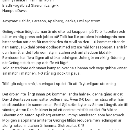
Jimmy Henke F Hammar Norlin
Bladh Fogelblad Glaerum Längvik
Hampus Davva
Avbytare: Dahlèn, Persson, Apelberg, Zacke, Emil Sjöström
Getinge visar tidigt att man är ute efter att knappa in på Tölö i tabellen och
sätter en hög press och jobba på! Tölö har lite problem inledningsvis men
hittar sedan rätt och får matchbilden dit vi vill ha den. 1-0 kommer efter de
när Hampus Ekdahl bryter dödläget med sitt 8:e mål för säsongen. Härifrån
och framåt är det Tölö som styr matchen och anfallsduon Ekdahl-
Berntsson har flera lägen att utöka ledningen. John gör en viktig räddning
när Getinge sticker upp och får ett läge!
Tölö är starkare och vinner kampen över hela banan och varje gubbe vinner
sin match i matchen. 1-0 står sig dock till paus.
Tölö gör några små justeringar i spelet för att få ytterligare utdelning.
Det dröjer inte långt innan 2-0 kommer i andra halvlek, denna gång är det
David Berntsson som sätter bollen i nät. Även 3-0 kommer strax efter från
straffpunkten för samme man. Emil Sjöström byter av Simon Längvik ute till
vänster, Anton Dahlèn kliver in på ett centralt mittfält istället för Viktor
Glaerum och Anton Apelberg ersätter Jimmy Henriksson som högerback.
Möjligen slappnar vi av lite för Getinge tillåts reducera men ledningen är
aldrig hotad, matchen är hemma. Slutresultat 3-1!