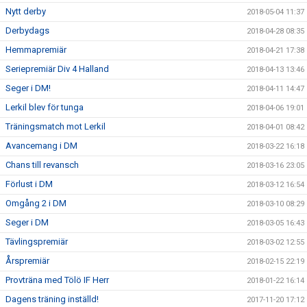
Nytt derby
2018-05-04 11:37
Derbydags
2018-04-28 08:35
Hemmapremiär
2018-04-21 17:38
Seriepremiär Div 4 Halland
2018-04-13 13:46
Seger i DM!
2018-04-11 14:47
Lerkil blev för tunga
2018-04-06 19:01
Träningsmatch mot Lerkil
2018-04-01 08:42
Avancemang i DM
2018-03-22 16:18
Chans till revansch
2018-03-16 23:05
Förlust i DM
2018-03-12 16:54
Omgång 2 i DM
2018-03-10 08:29
Seger i DM
2018-03-05 16:43
Tävlingspremiär
2018-03-02 12:55
Årspremiär
2018-02-15 22:19
Provträna med Tölö IF Herr
2018-01-22 16:14
Dagens träning inställd!
2017-11-20 17:12