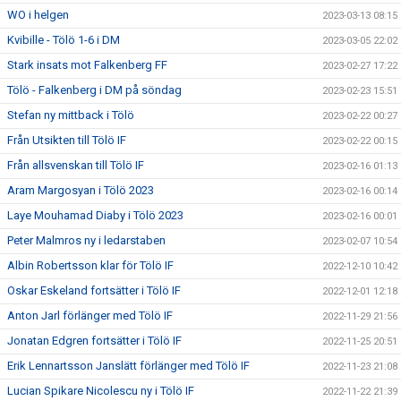
WO i helgen
2023-03-13 08:15
Kvibille - Tölö 1-6 i DM
2023-03-05 22:02
Stark insats mot Falkenberg FF
2023-02-27 17:22
Tölö - Falkenberg i DM på söndag
2023-02-23 15:51
Stefan ny mittback i Tölö
2023-02-22 00:27
Från Utsikten till Tölö IF
2023-02-22 00:15
Från allsvenskan till Tölö IF
2023-02-16 01:13
Aram Margosyan i Tölö 2023
2023-02-16 00:14
Laye Mouhamad Diaby i Tölö 2023
2023-02-16 00:01
Peter Malmros ny i ledarstaben
2023-02-07 10:54
Albin Robertsson klar för Tölö IF
2022-12-10 10:42
Oskar Eskeland fortsätter i Tölö IF
2022-12-01 12:18
Anton Jarl förlänger med Tölö IF
2022-11-29 21:56
Jonatan Edgren fortsätter i Tölö IF
2022-11-25 20:51
Erik Lennartsson Janslätt förlänger med Tölö IF
2022-11-23 21:08
Lucian Spikare Nicolescu ny i Tölö IF
2022-11-22 21:39