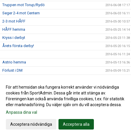
Truppen mot Torup/Rydö
2016-06-08 17:17
Seger 2-4 mot Centern
2016-06-03 16:11
2-3 mot HÅFF
2016-05-30 10:57
HÅFF hemma
2016-05-25 14:14
Kryss i derbyt
2016-05-23 11:38
Årets första derby!
2016-05-20 16:15
2016-05-16 11:24
Astrio hemma
2016-05-13 16:36
Förlust i DM
2016-05-09 15:21
Seger mot Getinge
2016-05-09 13:06
Getinge borta
För att hemsidan ska fungera korrekt använder vi nödvändiga
2016-05-04 14:12
cookies från SportAdmin. Dessa går inte att stänga av.
Årets första seger!
2016-05-02 12:58
Föreningen kan också använda frivilliga cookies, t.ex. för statistik
eller marknadsföring. Du väljer själv om du vill acceptera dessa.
Anpassa dina val
Cookie-inställningar
Gå till Webbversion
Acceptera nödvändiga
Acceptera alla