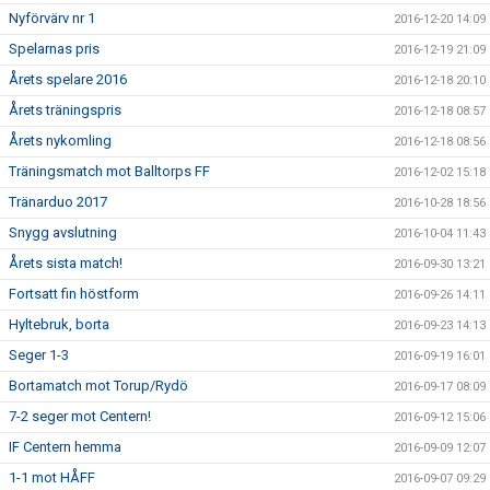
Nyförvärv nr 1
2016-12-20 14:09
Spelarnas pris
2016-12-19 21:09
Årets spelare 2016
2016-12-18 20:10
Årets träningspris
2016-12-18 08:57
Årets nykomling
2016-12-18 08:56
Träningsmatch mot Balltorps FF
2016-12-02 15:18
Tränarduo 2017
2016-10-28 18:56
Snygg avslutning
2016-10-04 11:43
Årets sista match!
2016-09-30 13:21
Fortsatt fin höstform
2016-09-26 14:11
Hyltebruk, borta
2016-09-23 14:13
Seger 1-3
2016-09-19 16:01
Bortamatch mot Torup/Rydö
2016-09-17 08:09
7-2 seger mot Centern!
2016-09-12 15:06
IF Centern hemma
2016-09-09 12:07
1-1 mot HÅFF
2016-09-07 09:29