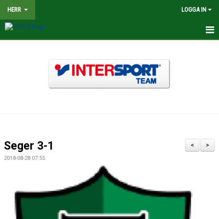
HERR
LOGGA IN
HEM
NYHETER
TRUPPEN
KALENDER
MATCHER
Seger 3-1
<
>
BILDGALLERI
2018-08-28 07:55
DOKUMENT
KONTAKT