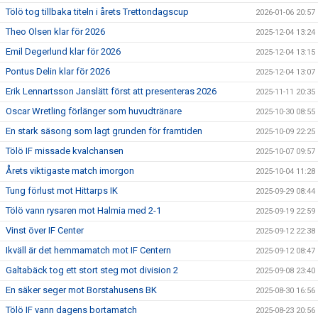
Tölö tog tillbaka titeln i årets Trettondagscup
2026-01-06 20:57
Theo Olsen klar för 2026
2025-12-04 13:24
Emil Degerlund klar för 2026
2025-12-04 13:15
Pontus Delin klar för 2026
2025-12-04 13:07
Erik Lennartsson Janslätt först att presenteras 2026
2025-11-11 20:35
Oscar Wretling förlänger som huvudtränare
2025-10-30 08:55
En stark säsong som lagt grunden för framtiden
2025-10-09 22:25
Tölö IF missade kvalchansen
2025-10-07 09:57
Årets viktigaste match imorgon
2025-10-04 11:28
Tung förlust mot Hittarps IK
2025-09-29 08:44
Tölö vann rysaren mot Halmia med 2-1
2025-09-19 22:59
Vinst över IF Center
2025-09-12 22:38
Ikväll är det hemmamatch mot IF Centern
2025-09-12 08:47
Galtabäck tog ett stort steg mot division 2
2025-09-08 23:40
En säker seger mot Borstahusens BK
2025-08-30 16:56
Tölö IF vann dagens bortamatch
2025-08-23 20:56