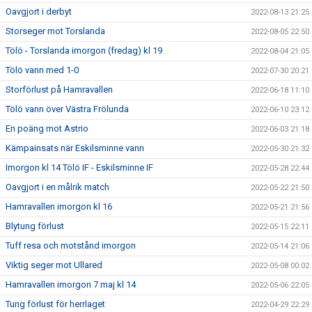
Oavgjort i derbyt
2022-08-13 21:25
Storseger mot Torslanda
2022-08-05 22:50
Tölö - Torslanda imorgon (fredag) kl 19
2022-08-04 21:05
Tölö vann med 1-0
2022-07-30 20:21
Storförlust på Hamravallen
2022-06-18 11:10
Tölö vann över Västra Frölunda
2022-06-10 23:12
En poäng mot Astrio
2022-06-03 21:18
Kämpainsats när Eskilsminne vann
2022-05-30 21:32
Imorgon kl 14 Tölö IF - Eskilsminne IF
2022-05-28 22:44
Oavgjort i en målrik match
2022-05-22 21:50
Hamravallen imorgon kl 16
2022-05-21 21:56
Blytung förlust
2022-05-15 22:11
Tuff resa och motstånd imorgon
2022-05-14 21:06
Viktig seger mot Ullared
2022-05-08 00:02
Hamravallen imorgon 7 maj kl 14
2022-05-06 22:05
Tung förlust för herrlaget
2022-04-29 22:29