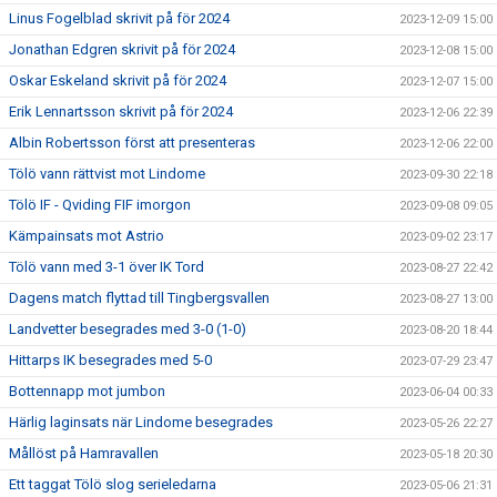
Linus Fogelblad skrivit på för 2024
2023-12-09 15:00
Jonathan Edgren skrivit på för 2024
2023-12-08 15:00
Oskar Eskeland skrivit på för 2024
2023-12-07 15:00
Erik Lennartsson skrivit på för 2024
2023-12-06 22:39
Albin Robertsson först att presenteras
2023-12-06 22:00
Tölö vann rättvist mot Lindome
2023-09-30 22:18
Tölö IF - Qviding FIF imorgon
2023-09-08 09:05
Kämpainsats mot Astrio
2023-09-02 23:17
Tölö vann med 3-1 över IK Tord
2023-08-27 22:42
Dagens match flyttad till Tingbergsvallen
2023-08-27 13:00
Landvetter besegrades med 3-0 (1-0)
2023-08-20 18:44
Hittarps IK besegrades med 5-0
2023-07-29 23:47
Bottennapp mot jumbon
2023-06-04 00:33
Härlig laginsats när Lindome besegrades
2023-05-26 22:27
Mållöst på Hamravallen
2023-05-18 20:30
Ett taggat Tölö slog serieledarna
2023-05-06 21:31