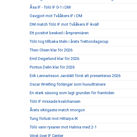
Åsa IF - Tölö IF 0-1 i DM
Oavgjort mot Tvååkers IF i DM
DM match Tölö IF mot Tvååkers IF ikväll
Ett positivt besked i årspremiären
Tölö tog tillbaka titeln i årets Trettondagscup
Theo Olsen klar för 2026
Emil Degerlund klar för 2026
Pontus Delin klar för 2026
Erik Lennartsson Janslätt först att presenteras 2026
Oscar Wretling förlänger som huvudtränare
En stark säsong som lagt grunden för framtiden
Tölö IF missade kvalchansen
Årets viktigaste match imorgon
Tung förlust mot Hittarps IK
Tölö vann rysaren mot Halmia med 2-1
Vinst över IF Center