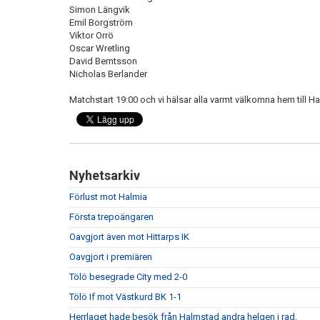
Simon Längvik
Emil Borgström
Viktor Orrö
Oscar Wretling
David Berntsson
Nicholas Berlander
Matchstart 19:00 och vi hälsar alla varmt välkomna hem till Ha
Nyhetsarkiv
Förlust mot Halmia
Första trepoängaren
Oavgjort även mot Hittarps IK
Oavgjort i premiären
Tölö besegrade City med 2-0
Tölö If mot Västkurd BK 1-1
Herrlaget hade besök från Halmstad andra helgen i rad.