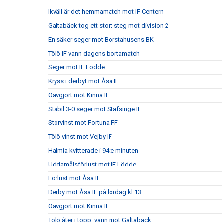
Ikväll är det hemmamatch mot IF Centern
Galtabäck tog ett stort steg mot division 2
En säker seger mot Borstahusens BK
Tölö IF vann dagens bortamatch
Seger mot IF Lödde
Kryss i derbyt mot Åsa IF
Oavgjort mot Kinna IF
Stabil 3-0 seger mot Stafsinge IF
Storvinst mot Fortuna FF
Tölö vinst mot Vejby IF
Halmia kvitterade i 94:e minuten
Uddamålsförlust mot IF Lödde
Förlust mot Åsa IF
Derby mot Åsa IF på lördag kl 13
Oavgjort mot Kinna IF
Tölö åter i topp, vann mot Galtabäck