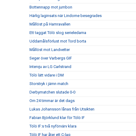
Bottennapp mot jumbon
Härlig laginsats när Lindome besegrades
Mållöst på Hamravallen
Ett taggat Tölö slog serieledarna
Uddamålsförlust mot Tord borta
Mållöst mot Landvetter
Seger över Varbergs GIF
Intervju av LG Carlstrand
Tölö lätt vidare i DM
Storstryk i jämn match
Derbymatchen slutade 0-0
Om 24 timmar är det dags
Lukas Johansson lånas från Utsikten
Fabian Björklund klar för Tölö IF
Tölö IF:s två nyförvärv klara
Tölö IF har åter ett C-lag