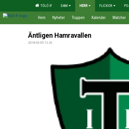
TÖLÖ IF
DAM
HERR
FLICKOR
PO
Hem
Nyheter
Truppen
Kalender
Matcher
Äntligen Hamravallen
2018-05-09 12:26