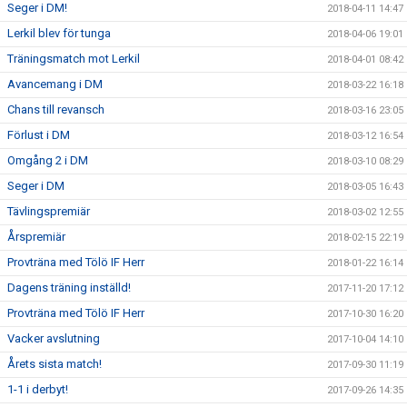
Seger i DM!
2018-04-11 14:47
Lerkil blev för tunga
2018-04-06 19:01
Träningsmatch mot Lerkil
2018-04-01 08:42
Avancemang i DM
2018-03-22 16:18
Chans till revansch
2018-03-16 23:05
Förlust i DM
2018-03-12 16:54
Omgång 2 i DM
2018-03-10 08:29
Seger i DM
2018-03-05 16:43
Tävlingspremiär
2018-03-02 12:55
Årspremiär
2018-02-15 22:19
Provträna med Tölö IF Herr
2018-01-22 16:14
Dagens träning inställd!
2017-11-20 17:12
Provträna med Tölö IF Herr
2017-10-30 16:20
Vacker avslutning
2017-10-04 14:10
Årets sista match!
2017-09-30 11:19
1-1 i derbyt!
2017-09-26 14:35