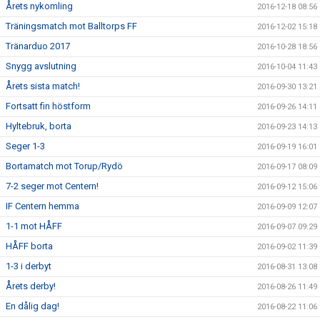
Årets nykomling
2016-12-18 08:56
Träningsmatch mot Balltorps FF
2016-12-02 15:18
Tränarduo 2017
2016-10-28 18:56
Snygg avslutning
2016-10-04 11:43
Årets sista match!
2016-09-30 13:21
Fortsatt fin höstform
2016-09-26 14:11
Hyltebruk, borta
2016-09-23 14:13
Seger 1-3
2016-09-19 16:01
Bortamatch mot Torup/Rydö
2016-09-17 08:09
7-2 seger mot Centern!
2016-09-12 15:06
IF Centern hemma
2016-09-09 12:07
1-1 mot HÅFF
2016-09-07 09:29
HÅFF borta
2016-09-02 11:39
1-3 i derbyt
2016-08-31 13:08
Årets derby!
2016-08-26 11:49
En dålig dag!
2016-08-22 11:06