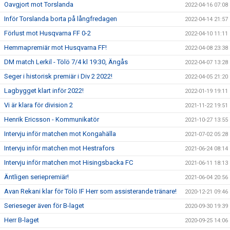
Oavgjort mot Torslanda
2022-04-16 07:08
Inför Torslanda borta på långfredagen
2022-04-14 21:57
Förlust mot Husqvarna FF 0-2
2022-04-10 11:11
Hemmapremiär mot Husqvarna FF!
2022-04-08 23:38
DM match Lerkil - Tölö 7/4 kl 19:30, Ängås
2022-04-07 13:28
Seger i historisk premiär i Div 2 2022!
2022-04-05 21:20
Lagbygget klart inför 2022!
2022-01-19 19:11
Vi är klara för division 2
2021-11-22 19:51
Henrik Ericsson - Kommunikatör
2021-10-27 13:55
Intervju inför matchen mot Kongahälla
2021-07-02 05:28
Intervju inför matchen mot Hestrafors
2021-06-24 08:14
Intervju inför matchen mot Hisingsbacka FC
2021-06-11 18:13
Äntligen seriepremiär!
2021-06-04 20:56
Avan Rekani klar för Tölö IF Herr som assisterande tränare!
2020-12-21 09:46
Serieseger även för B-laget
2020-09-30 19:39
Herr B-laget
2020-09-25 14:06