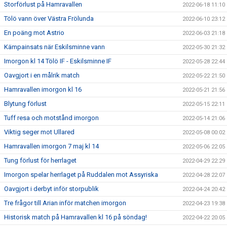
Storförlust på Hamravallen
2022-06-18 11:10
Tölö vann över Västra Frölunda
2022-06-10 23:12
En poäng mot Astrio
2022-06-03 21:18
Kämpainsats när Eskilsminne vann
2022-05-30 21:32
Imorgon kl 14 Tölö IF - Eskilsminne IF
2022-05-28 22:44
Oavgjort i en målrik match
2022-05-22 21:50
Hamravallen imorgon kl 16
2022-05-21 21:56
Blytung förlust
2022-05-15 22:11
Tuff resa och motstånd imorgon
2022-05-14 21:06
Viktig seger mot Ullared
2022-05-08 00:02
Hamravallen imorgon 7 maj kl 14
2022-05-06 22:05
Tung förlust för herrlaget
2022-04-29 22:29
Imorgon spelar herrlaget på Ruddalen mot Assyriska
2022-04-28 22:07
Oavgjort i derbyt inför storpublik
2022-04-24 20:42
Tre frågor till Arian inför matchen imorgon
2022-04-23 19:38
Historisk match på Hamravallen kl 16 på söndag!
2022-04-22 20:05