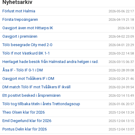
Nyhetsarkiv
Förlust mot Halmia
2026-05-06 22:17
Första trepoängaren
2026-04-19 21:18
Oavgjort även mot Hittarps IK
2026-04-13
Oavgjort i premiären
2026-04-02 23:09
Tölö besegrade City med 2-0
2026-04-01 23:29
Tölö If mot Västkurd BK 1-1
2026-03-22 14:58
Herrlaget hade besök från Halmstad andra helgen i rad.
2026-03-15 06:37
Åsa IF - Tölö IF 0-1 i DM
2026-02-28 09:08
Oavgjort mot Tvååkers IF i DM
2026-02-24 21:46
DM match Tölö IF mot Tvååkers IF ikväll
2026-02-24 09:54
Ett positivt besked i årspremiären
2026-02-14 15:49
Tölö tog tillbaka titeln i årets Trettondagscup
2026-01-06 20:57
Theo Olsen klar för 2026
2025-12-04 13:24
Emil Degerlund klar för 2026
2025-12-04 13:15
Pontus Delin klar för 2026
2025-12-04 13:07