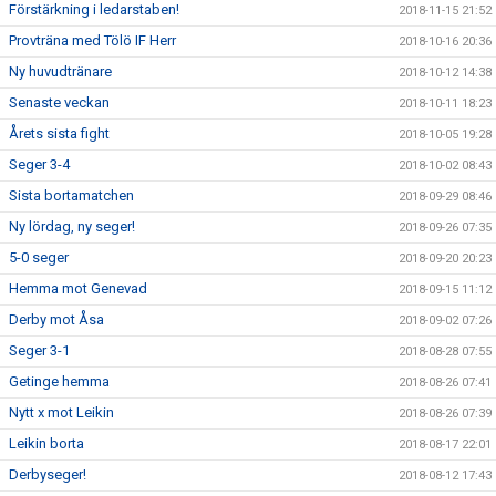
Förstärkning i ledarstaben!
2018-11-15 21:52
Provträna med Tölö IF Herr
2018-10-16 20:36
Ny huvudtränare
2018-10-12 14:38
Senaste veckan
2018-10-11 18:23
Årets sista fight
2018-10-05 19:28
Seger 3-4
2018-10-02 08:43
Sista bortamatchen
2018-09-29 08:46
Ny lördag, ny seger!
2018-09-26 07:35
5-0 seger
2018-09-20 20:23
Hemma mot Genevad
2018-09-15 11:12
Derby mot Åsa
2018-09-02 07:26
Seger 3-1
2018-08-28 07:55
Getinge hemma
2018-08-26 07:41
Nytt x mot Leikin
2018-08-26 07:39
Leikin borta
2018-08-17 22:01
Derbyseger!
2018-08-12 17:43