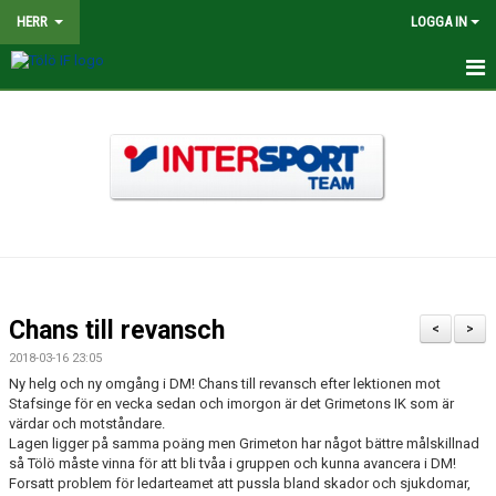
HERR
LOGGA IN
HEM
NYHETER
TRUPPEN
KALENDER
MATCHER
Chans till revansch
<
>
BILDGALLERI
2018-03-16 23:05
Ny helg och ny omgång i DM! Chans till revansch efter lektionen mot
DOKUMENT
Stafsinge för en vecka sedan och imorgon är det Grimetons IK som är
värdar och motståndare.
Lagen ligger på samma poäng men Grimeton har något bättre målskillnad
KONTAKT
så Tölö måste vinna för att bli tvåa i gruppen och kunna avancera i DM!
Forsatt problem för ledarteamet att pussla bland skador och sjukdomar,