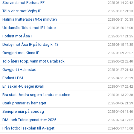
Storvinst mot Fortuna FF
2025-06-14 22:42
Tölö vinst mot Vejby IF
2025-06-07 21:13
Halmia kvitterade i 94:e minuten
2025-05-31 00:35
Uddamålsförlust mot IF Lödde
2025-05-26 16:00
Förlust mot Åsa IF
2025-05-17 21:25
Derby mot Åsa IF på lördag kl 13
2025-05-15 17:35
Oavgjort mot Kinna IF
2025-05-09 23:57
Tölö åter i topp, vann mot Galtabäck
2025-05-02 22:40
Oavgjort i Halmstad
2025-04-27 21:43
Förlust i DM
2025-04-21 20:19
En säker 4-0 seger ikväll
2025-04-17 23:42
Bra start. Andra segern i andra matchen
2025-04-13 20:38
Stark premiär av herrlaget
2025-04-06 21:29
Seriepremiär på söndag
2025-04-04 16:40
DM- och Träningsmatcher 2025
2025-02-24 17:02
Från fotbollsskolan till A-laget
2024-03-17 15:00