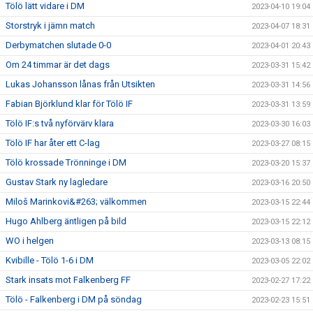
Tölö lätt vidare i DM
2023-04-10 19:04
Storstryk i jämn match
2023-04-07 18:31
Derbymatchen slutade 0-0
2023-04-01 20:43
Om 24 timmar är det dags
2023-03-31 15:42
Lukas Johansson lånas från Utsikten
2023-03-31 14:56
Fabian Björklund klar för Tölö IF
2023-03-31 13:59
Tölö IF:s två nyförvärv klara
2023-03-30 16:03
Tölö IF har åter ett C-lag
2023-03-27 08:15
Tölö krossade Trönninge i DM
2023-03-20 15:37
Gustav Stark ny lagledare
2023-03-16 20:50
Miloš Marinkovi&#263; välkommen
2023-03-15 22:44
Hugo Ahlberg äntligen på bild
2023-03-15 22:12
WO i helgen
2023-03-13 08:15
Kvibille - Tölö 1-6 i DM
2023-03-05 22:02
Stark insats mot Falkenberg FF
2023-02-27 17:22
Tölö - Falkenberg i DM på söndag
2023-02-23 15:51