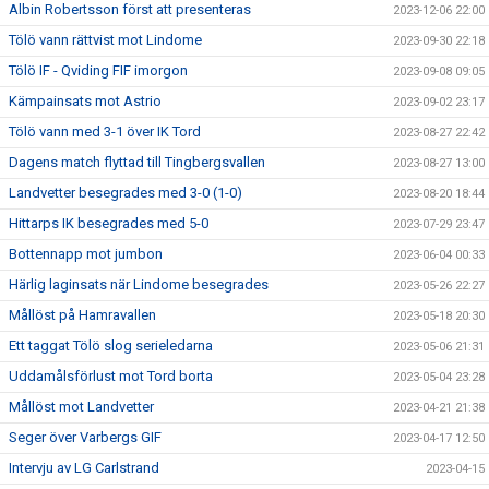
Albin Robertsson först att presenteras
2023-12-06 22:00
Tölö vann rättvist mot Lindome
2023-09-30 22:18
Tölö IF - Qviding FIF imorgon
2023-09-08 09:05
Kämpainsats mot Astrio
2023-09-02 23:17
Tölö vann med 3-1 över IK Tord
2023-08-27 22:42
Dagens match flyttad till Tingbergsvallen
2023-08-27 13:00
Landvetter besegrades med 3-0 (1-0)
2023-08-20 18:44
Hittarps IK besegrades med 5-0
2023-07-29 23:47
Bottennapp mot jumbon
2023-06-04 00:33
Härlig laginsats när Lindome besegrades
2023-05-26 22:27
Mållöst på Hamravallen
2023-05-18 20:30
Ett taggat Tölö slog serieledarna
2023-05-06 21:31
Uddamålsförlust mot Tord borta
2023-05-04 23:28
Mållöst mot Landvetter
2023-04-21 21:38
Seger över Varbergs GIF
2023-04-17 12:50
Intervju av LG Carlstrand
2023-04-15