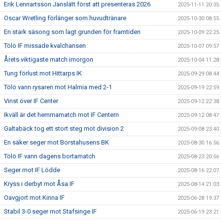
Erik Lennartsson Janslätt först att presenteras 2026
2025-11-11 20:35
Oscar Wretling förlänger som huvudtränare
2025-10-30 08:55
En stark säsong som lagt grunden för framtiden
2025-10-09 22:25
Tölö IF missade kvalchansen
2025-10-07 09:57
Årets viktigaste match imorgon
2025-10-04 11:28
Tung förlust mot Hittarps IK
2025-09-29 08:44
Tölö vann rysaren mot Halmia med 2-1
2025-09-19 22:59
Vinst över IF Center
2025-09-12 22:38
Ikväll är det hemmamatch mot IF Centern
2025-09-12 08:47
Galtabäck tog ett stort steg mot division 2
2025-09-08 23:40
En säker seger mot Borstahusens BK
2025-08-30 16:56
Tölö IF vann dagens bortamatch
2025-08-23 20:56
Seger mot IF Lödde
2025-08-16 22:07
Kryss i derbyt mot Åsa IF
2025-08-14 21:03
Oavgjort mot Kinna IF
2025-06-28 19:37
Stabil 3-0 seger mot Stafsinge IF
2025-06-19 23:21