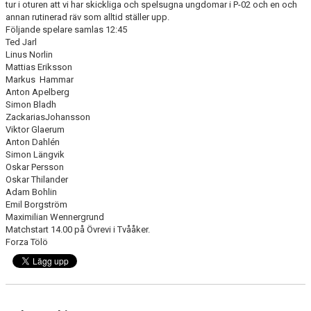
tur i oturen att vi har skickliga och spelsugna ungdomar i P-02 och en och
annan rutinerad räv som alltid ställer upp.
Följande spelare samlas 12:45
Ted Jarl
Linus Norlin
Mattias Eriksson
Markus Hammar
Anton Apelberg
Simon Bladh
ZackariasJohansson
Viktor Glaerum
Anton Dahlén
Simon Längvik
Oskar Persson
Oskar Thilander
Adam Bohlin
Emil Borgström
Maximilian Wennergrund
Matchstart 14.00 på Övrevi i Tvååker.
Forza Tölö