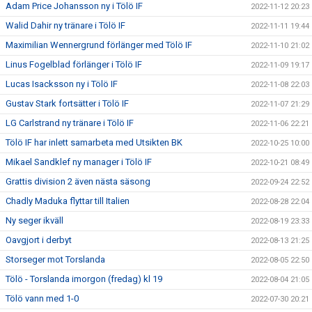
Adam Price Johansson ny i Tölö IF
2022-11-12 20:23
Walid Dahir ny tränare i Tölö IF
2022-11-11 19:44
Maximilian Wennergrund förlänger med Tölö IF
2022-11-10 21:02
Linus Fogelblad förlänger i Tölö IF
2022-11-09 19:17
Lucas Isacksson ny i Tölö IF
2022-11-08 22:03
Gustav Stark fortsätter i Tölö IF
2022-11-07 21:29
LG Carlstrand ny tränare i Tölö IF
2022-11-06 22:21
Tölö IF har inlett samarbeta med Utsikten BK
2022-10-25 10:00
Mikael Sandklef ny manager i Tölö IF
2022-10-21 08:49
Grattis division 2 även nästa säsong
2022-09-24 22:52
Chadly Maduka flyttar till Italien
2022-08-28 22:04
Ny seger ikväll
2022-08-19 23:33
Oavgjort i derbyt
2022-08-13 21:25
Storseger mot Torslanda
2022-08-05 22:50
Tölö - Torslanda imorgon (fredag) kl 19
2022-08-04 21:05
Tölö vann med 1-0
2022-07-30 20:21