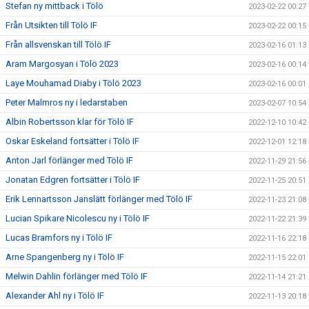
Stefan ny mittback i Tölö
2023-02-22 00:27
Från Utsikten till Tölö IF
2023-02-22 00:15
Från allsvenskan till Tölö IF
2023-02-16 01:13
Aram Margosyan i Tölö 2023
2023-02-16 00:14
Laye Mouhamad Diaby i Tölö 2023
2023-02-16 00:01
Peter Malmros ny i ledarstaben
2023-02-07 10:54
Albin Robertsson klar för Tölö IF
2022-12-10 10:42
Oskar Eskeland fortsätter i Tölö IF
2022-12-01 12:18
Anton Jarl förlänger med Tölö IF
2022-11-29 21:56
Jonatan Edgren fortsätter i Tölö IF
2022-11-25 20:51
Erik Lennartsson Janslätt förlänger med Tölö IF
2022-11-23 21:08
Lucian Spikare Nicolescu ny i Tölö IF
2022-11-22 21:39
Lucas Bramfors ny i Tölö IF
2022-11-16 22:18
Arne Spangenberg ny i Tölö IF
2022-11-15 22:01
Melwin Dahlin förlänger med Tölö IF
2022-11-14 21:21
Alexander Ahl ny i Tölö IF
2022-11-13 20:18