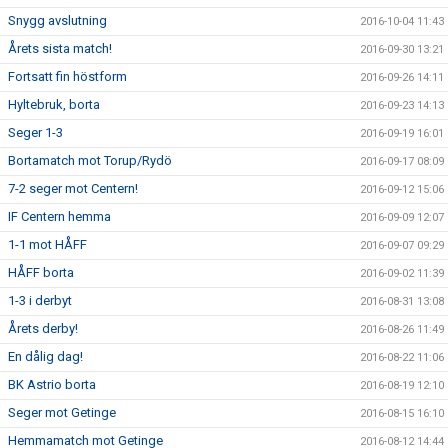
Snygg avslutning
2016-10-04 11:43
Årets sista match!
2016-09-30 13:21
Fortsatt fin höstform
2016-09-26 14:11
Hyltebruk, borta
2016-09-23 14:13
Seger 1-3
2016-09-19 16:01
Bortamatch mot Torup/Rydö
2016-09-17 08:09
7-2 seger mot Centern!
2016-09-12 15:06
IF Centern hemma
2016-09-09 12:07
1-1 mot HÅFF
2016-09-07 09:29
HÅFF borta
2016-09-02 11:39
1-3 i derbyt
2016-08-31 13:08
Årets derby!
2016-08-26 11:49
En dålig dag!
2016-08-22 11:06
BK Astrio borta
2016-08-19 12:10
Seger mot Getinge
2016-08-15 16:10
Hemmamatch mot Getinge
2016-08-12 14:44