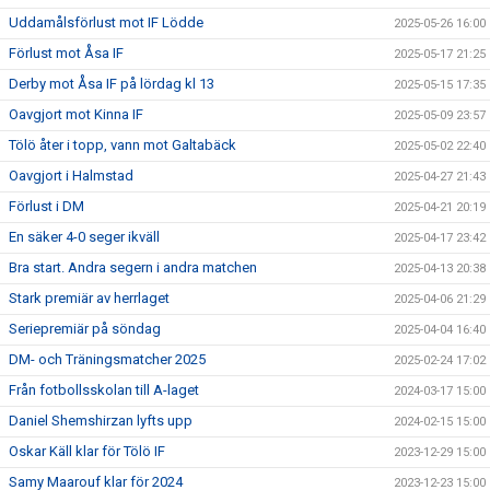
Uddamålsförlust mot IF Lödde
2025-05-26 16:00
Förlust mot Åsa IF
2025-05-17 21:25
Derby mot Åsa IF på lördag kl 13
2025-05-15 17:35
Oavgjort mot Kinna IF
2025-05-09 23:57
Tölö åter i topp, vann mot Galtabäck
2025-05-02 22:40
Oavgjort i Halmstad
2025-04-27 21:43
Förlust i DM
2025-04-21 20:19
En säker 4-0 seger ikväll
2025-04-17 23:42
Bra start. Andra segern i andra matchen
2025-04-13 20:38
Stark premiär av herrlaget
2025-04-06 21:29
Seriepremiär på söndag
2025-04-04 16:40
DM- och Träningsmatcher 2025
2025-02-24 17:02
Från fotbollsskolan till A-laget
2024-03-17 15:00
Daniel Shemshirzan lyfts upp
2024-02-15 15:00
Oskar Käll klar för Tölö IF
2023-12-29 15:00
Samy Maarouf klar för 2024
2023-12-23 15:00