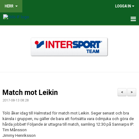
HERR
LOGGA IN
HEM
NYHETER
TRUPPEN
KALENDER
MATCHER
Match mot Leikin
<
>
BILDGALLERI
2017-08-13 08:28
DOKUMENT
Tölö åker idag till Halmstad för match mot Leikin. Seger senast och bra
känsla i gruppen, nu gäller de bara att fortsätta vara ödmjuka och göra de
hårda jobbet! Följande är uttagna till match, samling 12:30 på Sannarps IP:
KONTAKT
Tim Månsson
Jimmy Henriksson