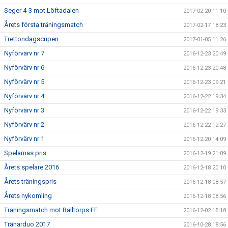
Seger 4-3 mot Löftadalen
2017-02-20 11:10
Årets första träningsmatch
2017-02-17 18:23
Trettondagscupen
2017-01-05 11:26
Nyförvärv nr 7
2016-12-23 20:49
Nyförvärv nr 6
2016-12-23 20:48
Nyförvärv nr 5
2016-12-23 09:21
Nyförvärv nr 4
2016-12-22 19:34
Nyförvärv nr 3
2016-12-22 19:33
Nyförvärv nr 2
2016-12-22 12:27
Nyförvärv nr 1
2016-12-20 14:09
Spelarnas pris
2016-12-19 21:09
Årets spelare 2016
2016-12-18 20:10
Årets träningspris
2016-12-18 08:57
Årets nykomling
2016-12-18 08:56
Träningsmatch mot Balltorps FF
2016-12-02 15:18
Tränarduo 2017
2016-10-28 18:56