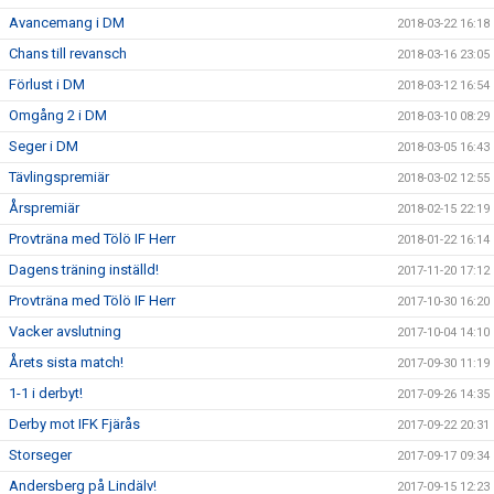
Avancemang i DM
2018-03-22 16:18
Chans till revansch
2018-03-16 23:05
Förlust i DM
2018-03-12 16:54
Omgång 2 i DM
2018-03-10 08:29
Seger i DM
2018-03-05 16:43
Tävlingspremiär
2018-03-02 12:55
Årspremiär
2018-02-15 22:19
Provträna med Tölö IF Herr
2018-01-22 16:14
Dagens träning inställd!
2017-11-20 17:12
Provträna med Tölö IF Herr
2017-10-30 16:20
Vacker avslutning
2017-10-04 14:10
Årets sista match!
2017-09-30 11:19
1-1 i derbyt!
2017-09-26 14:35
Derby mot IFK Fjärås
2017-09-22 20:31
Storseger
2017-09-17 09:34
Andersberg på Lindälv!
2017-09-15 12:23