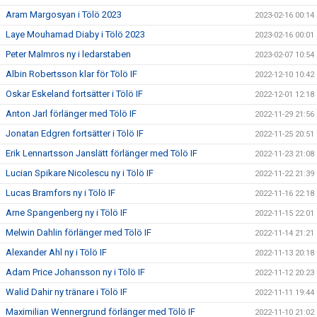
Aram Margosyan i Tölö 2023
2023-02-16 00:14
Laye Mouhamad Diaby i Tölö 2023
2023-02-16 00:01
Peter Malmros ny i ledarstaben
2023-02-07 10:54
Albin Robertsson klar för Tölö IF
2022-12-10 10:42
Oskar Eskeland fortsätter i Tölö IF
2022-12-01 12:18
Anton Jarl förlänger med Tölö IF
2022-11-29 21:56
Jonatan Edgren fortsätter i Tölö IF
2022-11-25 20:51
Erik Lennartsson Janslätt förlänger med Tölö IF
2022-11-23 21:08
Lucian Spikare Nicolescu ny i Tölö IF
2022-11-22 21:39
Lucas Bramfors ny i Tölö IF
2022-11-16 22:18
Arne Spangenberg ny i Tölö IF
2022-11-15 22:01
Melwin Dahlin förlänger med Tölö IF
2022-11-14 21:21
Alexander Ahl ny i Tölö IF
2022-11-13 20:18
Adam Price Johansson ny i Tölö IF
2022-11-12 20:23
Walid Dahir ny tränare i Tölö IF
2022-11-11 19:44
Maximilian Wennergrund förlänger med Tölö IF
2022-11-10 21:02