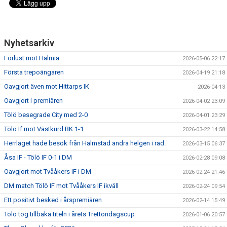
Nyhetsarkiv
Förlust mot Halmia
2026-05-06 22:17
Första trepoängaren
2026-04-19 21:18
Oavgjort även mot Hittarps IK
2026-04-13
Oavgjort i premiären
2026-04-02 23:09
Tölö besegrade City med 2-0
2026-04-01 23:29
Tölö If mot Västkurd BK 1-1
2026-03-22 14:58
Herrlaget hade besök från Halmstad andra helgen i rad.
2026-03-15 06:37
Åsa IF - Tölö IF 0-1 i DM
2026-02-28 09:08
Oavgjort mot Tvååkers IF i DM
2026-02-24 21:46
DM match Tölö IF mot Tvååkers IF ikväll
2026-02-24 09:54
Ett positivt besked i årspremiären
2026-02-14 15:49
Tölö tog tillbaka titeln i årets Trettondagscup
2026-01-06 20:57