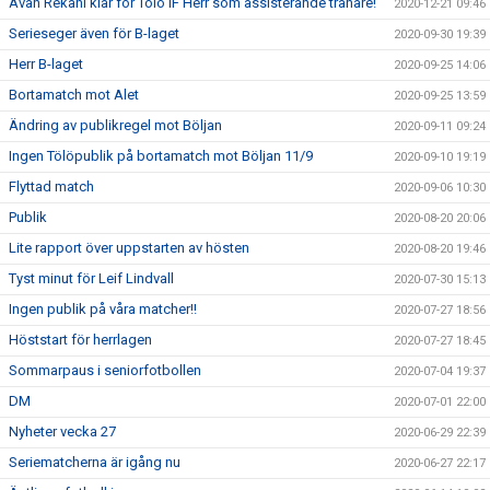
Avan Rekani klar för Tölö IF Herr som assisterande tränare!
2020-12-21 09:46
Serieseger även för B-laget
2020-09-30 19:39
Herr B-laget
2020-09-25 14:06
Bortamatch mot Alet
2020-09-25 13:59
Ändring av publikregel mot Böljan
2020-09-11 09:24
Ingen Tölöpublik på bortamatch mot Böljan 11/9
2020-09-10 19:19
Flyttad match
2020-09-06 10:30
Publik
2020-08-20 20:06
Lite rapport över uppstarten av hösten
2020-08-20 19:46
Tyst minut för Leif Lindvall
2020-07-30 15:13
Ingen publik på våra matcher!!
2020-07-27 18:56
Höststart för herrlagen
2020-07-27 18:45
Sommarpaus i seniorfotbollen
2020-07-04 19:37
DM
2020-07-01 22:00
Nyheter vecka 27
2020-06-29 22:39
Seriematcherna är igång nu
2020-06-27 22:17