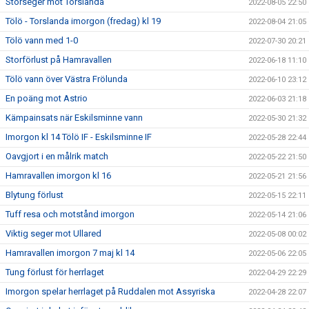
Storseger mot Torslanda
2022-08-05 22:50
Tölö - Torslanda imorgon (fredag) kl 19
2022-08-04 21:05
Tölö vann med 1-0
2022-07-30 20:21
Storförlust på Hamravallen
2022-06-18 11:10
Tölö vann över Västra Frölunda
2022-06-10 23:12
En poäng mot Astrio
2022-06-03 21:18
Kämpainsats när Eskilsminne vann
2022-05-30 21:32
Imorgon kl 14 Tölö IF - Eskilsminne IF
2022-05-28 22:44
Oavgjort i en målrik match
2022-05-22 21:50
Hamravallen imorgon kl 16
2022-05-21 21:56
Blytung förlust
2022-05-15 22:11
Tuff resa och motstånd imorgon
2022-05-14 21:06
Viktig seger mot Ullared
2022-05-08 00:02
Hamravallen imorgon 7 maj kl 14
2022-05-06 22:05
Tung förlust för herrlaget
2022-04-29 22:29
Imorgon spelar herrlaget på Ruddalen mot Assyriska
2022-04-28 22:07