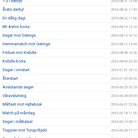
1-3 i derbyt
2016-08-31 13:08
Årets derby!
2016-08-26 11:49
En dålig dag!
2016-08-22 11:06
BK Astrio borta
2016-08-19 12:10
Seger mot Getinge
2016-08-15 16:10
Hemmamatch mot Getinge
2016-08-12 14:44
Förlust mot Kvibille
2016-08-08 16:36
Kvibille borta
2016-08-04 22:39
Seger i omstart
2016-07-31 18:12
Återstart
2016-07-29 09:55
Avslutande seger
2016-06-29 10:29
Våravslutning
2016-06-28 09:09
Målfest mot Hyltebruk
2016-06-21 22:06
Match på måndag
2016-06-18 11:05
Seger i målkalas!
2016-06-13 08:11
Truppen mot Torup/Rydö
2016-06-08 17:17