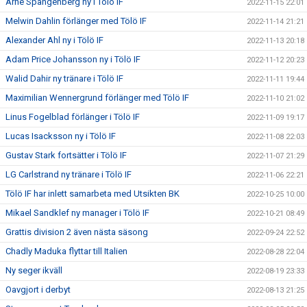
Arne Spangenberg ny i Tölö IF
2022-11-15 22:01
Melwin Dahlin förlänger med Tölö IF
2022-11-14 21:21
Alexander Ahl ny i Tölö IF
2022-11-13 20:18
Adam Price Johansson ny i Tölö IF
2022-11-12 20:23
Walid Dahir ny tränare i Tölö IF
2022-11-11 19:44
Maximilian Wennergrund förlänger med Tölö IF
2022-11-10 21:02
Linus Fogelblad förlänger i Tölö IF
2022-11-09 19:17
Lucas Isacksson ny i Tölö IF
2022-11-08 22:03
Gustav Stark fortsätter i Tölö IF
2022-11-07 21:29
LG Carlstrand ny tränare i Tölö IF
2022-11-06 22:21
Tölö IF har inlett samarbeta med Utsikten BK
2022-10-25 10:00
Mikael Sandklef ny manager i Tölö IF
2022-10-21 08:49
Grattis division 2 även nästa säsong
2022-09-24 22:52
Chadly Maduka flyttar till Italien
2022-08-28 22:04
Ny seger ikväll
2022-08-19 23:33
Oavgjort i derbyt
2022-08-13 21:25