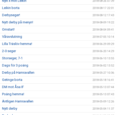
Nytt x mot Leikin
2018-08-26 07:39
Leikin borta
2018-08-17 22:01
Derbyseger!
2018-08-12 17:43
Nytt derby på menyn!
2018-08-09 19:22
Omstart!
2018-08-04 09:41
Våravslutning
2018-07-05 10:14
Lilla Träslöv hemma!
2018-06-29 09:29
2-0 seger
2018-06-20 14:29
Storseger, 7-1
2018-06-10 13:55
Dags för 3 poäng
2018-06-02 13:52
Derby på Hamravallen
2018-05-27 10:36
Getinge borta
2018-05-18 16:41
DM mot Åsa IF
2018-05-13 07:44
Poäng hemma!
2018-05-13 07:43
Äntligen Hamravallen
2018-05-09 12:26
Nytt derby
2018-05-04 11:37