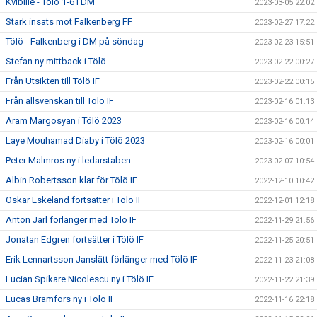
Kvibille - Tölö 1-6 i DM
2023-03-05 22:02
Stark insats mot Falkenberg FF
2023-02-27 17:22
Tölö - Falkenberg i DM på söndag
2023-02-23 15:51
Stefan ny mittback i Tölö
2023-02-22 00:27
Från Utsikten till Tölö IF
2023-02-22 00:15
Från allsvenskan till Tölö IF
2023-02-16 01:13
Aram Margosyan i Tölö 2023
2023-02-16 00:14
Laye Mouhamad Diaby i Tölö 2023
2023-02-16 00:01
Peter Malmros ny i ledarstaben
2023-02-07 10:54
Albin Robertsson klar för Tölö IF
2022-12-10 10:42
Oskar Eskeland fortsätter i Tölö IF
2022-12-01 12:18
Anton Jarl förlänger med Tölö IF
2022-11-29 21:56
Jonatan Edgren fortsätter i Tölö IF
2022-11-25 20:51
Erik Lennartsson Janslätt förlänger med Tölö IF
2022-11-23 21:08
Lucian Spikare Nicolescu ny i Tölö IF
2022-11-22 21:39
Lucas Bramfors ny i Tölö IF
2022-11-16 22:18