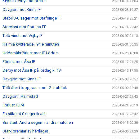
Kryss i derbyt mot Åsa IF
2025-08-14 21:03
Oavgjort mot Kinna IF
2025-06-28 19:37
Stabil 3-0 seger mot Stafsinge IF
2025-06-19 23:21
Storvinst mot Fortuna FF
2025-06-14 22:42
Tölö vinst mot Vejby IF
2025-06-07 21:13
Halmia kvitterade i 94:e minuten
2025-05-31 00:35
Uddamålsförlust mot IF Lödde
2025-05-26 16:00
Förlust mot Åsa IF
2025-05-17 21:25
Derby mot Åsa IF på lördag kl 13
2025-05-15 17:35
Oavgjort mot Kinna IF
2025-05-09 23:57
Tölö åter i topp, vann mot Galtabäck
2025-05-02 22:40
Oavgjort i Halmstad
2025-04-27 21:43
Förlust i DM
2025-04-21 20:19
En säker 4-0 seger ikväll
2025-04-17 23:42
Bra start. Andra segern i andra matchen
2025-04-13 20:38
Stark premiär av herrlaget
2025-04-06 21:29