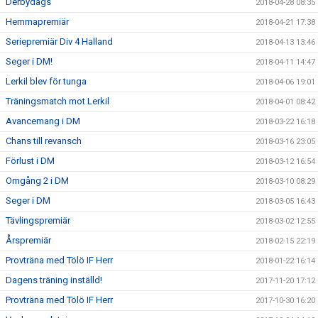
Derbydags
2018-04-28 08:35
Hemmapremiär
2018-04-21 17:38
Seriepremiär Div 4 Halland
2018-04-13 13:46
Seger i DM!
2018-04-11 14:47
Lerkil blev för tunga
2018-04-06 19:01
Träningsmatch mot Lerkil
2018-04-01 08:42
Avancemang i DM
2018-03-22 16:18
Chans till revansch
2018-03-16 23:05
Förlust i DM
2018-03-12 16:54
Omgång 2 i DM
2018-03-10 08:29
Seger i DM
2018-03-05 16:43
Tävlingspremiär
2018-03-02 12:55
Årspremiär
2018-02-15 22:19
Provträna med Tölö IF Herr
2018-01-22 16:14
Dagens träning inställd!
2017-11-20 17:12
Provträna med Tölö IF Herr
2017-10-30 16:20