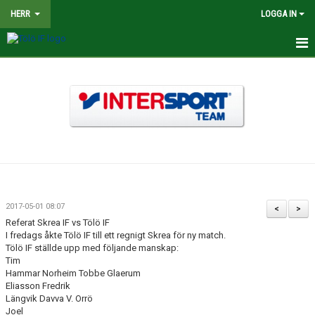
HERR
LOGGA IN
HEM
NYHETER
TRUPPEN
KALENDER
MATCHER
2017-05-01 08:07
<
>
BILDGALLERI
Referat Skrea IF vs Tölö IF
I fredags åkte Tölö IF till ett regnigt Skrea för ny match.
Tölö IF ställde upp med följande manskap:
DOKUMENT
Tim
Hammar Norheim Tobbe Glaerum
KONTAKT
Eliasson Fredrik
Längvik Davva V. Orrö
Joel