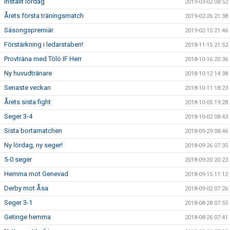
Inställt lördag
2019-03-02 08:52
Årets första träningsmatch
2019-02-26 21:38
Säsongspremiär
2019-02-15 21:46
Förstärkning i ledarstaben!
2018-11-15 21:52
Provträna med Tölö IF Herr
2018-10-16 20:36
Ny huvudtränare
2018-10-12 14:38
Senaste veckan
2018-10-11 18:23
Årets sista fight
2018-10-05 19:28
Seger 3-4
2018-10-02 08:43
Sista bortamatchen
2018-09-29 08:46
Ny lördag, ny seger!
2018-09-26 07:35
5-0 seger
2018-09-20 20:23
Hemma mot Genevad
2018-09-15 11:12
Derby mot Åsa
2018-09-02 07:26
Seger 3-1
2018-08-28 07:55
Getinge hemma
2018-08-26 07:41