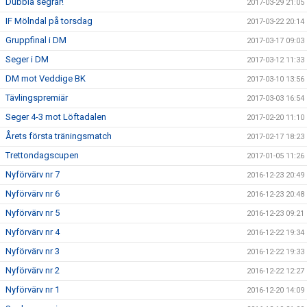
Dubbla segrar!
2017-03-29 21:05
IF Mölndal på torsdag
2017-03-22 20:14
Gruppfinal i DM
2017-03-17 09:03
Seger i DM
2017-03-12 11:33
DM mot Veddige BK
2017-03-10 13:56
Tävlingspremiär
2017-03-03 16:54
Seger 4-3 mot Löftadalen
2017-02-20 11:10
Årets första träningsmatch
2017-02-17 18:23
Trettondagscupen
2017-01-05 11:26
Nyförvärv nr 7
2016-12-23 20:49
Nyförvärv nr 6
2016-12-23 20:48
Nyförvärv nr 5
2016-12-23 09:21
Nyförvärv nr 4
2016-12-22 19:34
Nyförvärv nr 3
2016-12-22 19:33
Nyförvärv nr 2
2016-12-22 12:27
Nyförvärv nr 1
2016-12-20 14:09