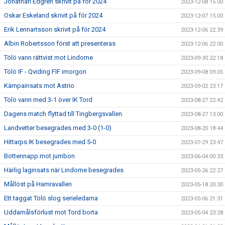
Jonathan Edgren skrivit på för 2024
2023-12-08 15:00
Oskar Eskeland skrivit på för 2024
2023-12-07 15:00
Erik Lennartsson skrivit på för 2024
2023-12-06 22:39
Albin Robertsson först att presenteras
2023-12-06 22:00
Tölö vann rättvist mot Lindome
2023-09-30 22:18
Tölö IF - Qviding FIF imorgon
2023-09-08 09:05
Kämpainsats mot Astrio
2023-09-02 23:17
Tölö vann med 3-1 över IK Tord
2023-08-27 22:42
Dagens match flyttad till Tingbergsvallen
2023-08-27 13:00
Landvetter besegrades med 3-0 (1-0)
2023-08-20 18:44
Hittarps IK besegrades med 5-0
2023-07-29 23:47
Bottennapp mot jumbon
2023-06-04 00:33
Härlig laginsats när Lindome besegrades
2023-05-26 22:27
Mållöst på Hamravallen
2023-05-18 20:30
Ett taggat Tölö slog serieledarna
2023-05-06 21:31
Uddamålsförlust mot Tord borta
2023-05-04 23:28