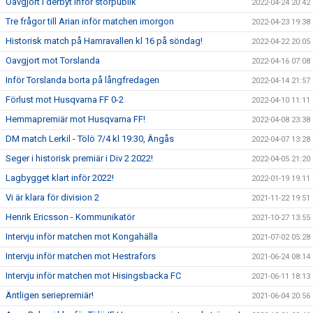
Oavgjort i derbyt inför storpublik
2022-04-24 20:42
Tre frågor till Arian inför matchen imorgon
2022-04-23 19:38
Historisk match på Hamravallen kl 16 på söndag!
2022-04-22 20:05
Oavgjort mot Torslanda
2022-04-16 07:08
Inför Torslanda borta på långfredagen
2022-04-14 21:57
Förlust mot Husqvarna FF 0-2
2022-04-10 11:11
Hemmapremiär mot Husqvarna FF!
2022-04-08 23:38
DM match Lerkil - Tölö 7/4 kl 19:30, Ängås
2022-04-07 13:28
Seger i historisk premiär i Div 2 2022!
2022-04-05 21:20
Lagbygget klart inför 2022!
2022-01-19 19:11
Vi är klara för division 2
2021-11-22 19:51
Henrik Ericsson - Kommunikatör
2021-10-27 13:55
Intervju inför matchen mot Kongahälla
2021-07-02 05:28
Intervju inför matchen mot Hestrafors
2021-06-24 08:14
Intervju inför matchen mot Hisingsbacka FC
2021-06-11 18:13
Äntligen seriepremiär!
2021-06-04 20:56