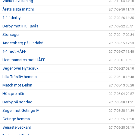
Vacker avslutning
2017-10-04 14:10
Årets sista match!
2017-09-30 11:19
1-1 i derbyt!
2017-09-26 14:35
Derby mot IFK Fjärås
2017-09-22 20:31
Storseger
2017-09-17 09:34
Andersberg på Lindälv!
2017-09-15 12:23
1-1 mot HÅFF
2017-09-07 16:48
Hemmamatch mot HÅFF
2017-09-01 16:21
Seger över Hyltebruk
2017-08-27 09:10
Lilla Träslöv hemma
2017-08-18 16:48
Match mot Leikin
2017-08-13 08:28
Höstpremiär
2017-08-04 20:57
Derby på söndag!
2017-06-30 11:21
Seger mot Getinge IF
2017-06-28 14:39
Getinge hemma
2017-06-25 09:20
Senaste veckan!
2017-06-25 09:19