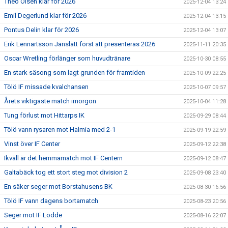
Theo Olsen klar för 2026
2025-12-04 13:24
Emil Degerlund klar för 2026
2025-12-04 13:15
Pontus Delin klar för 2026
2025-12-04 13:07
Erik Lennartsson Janslätt först att presenteras 2026
2025-11-11 20:35
Oscar Wretling förlänger som huvudtränare
2025-10-30 08:55
En stark säsong som lagt grunden för framtiden
2025-10-09 22:25
Tölö IF missade kvalchansen
2025-10-07 09:57
Årets viktigaste match imorgon
2025-10-04 11:28
Tung förlust mot Hittarps IK
2025-09-29 08:44
Tölö vann rysaren mot Halmia med 2-1
2025-09-19 22:59
Vinst över IF Center
2025-09-12 22:38
Ikväll är det hemmamatch mot IF Centern
2025-09-12 08:47
Galtabäck tog ett stort steg mot division 2
2025-09-08 23:40
En säker seger mot Borstahusens BK
2025-08-30 16:56
Tölö IF vann dagens bortamatch
2025-08-23 20:56
Seger mot IF Lödde
2025-08-16 22:07