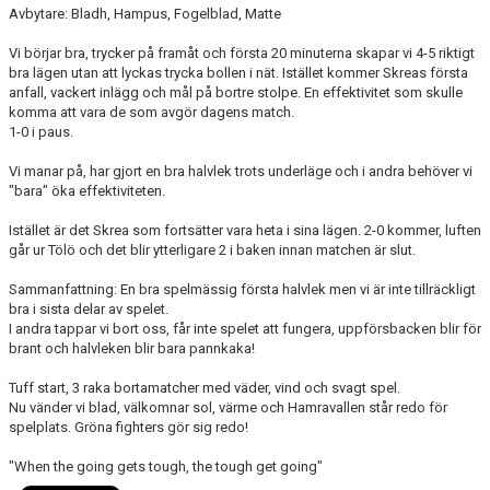
Avbytare: Bladh, Hampus, Fogelblad, Matte
Vi börjar bra, trycker på framåt och första 20 minuterna skapar vi 4-5 riktigt
bra lägen utan att lyckas trycka bollen i nät. Istället kommer Skreas första
anfall, vackert inlägg och mål på bortre stolpe. En effektivitet som skulle
komma att vara de som avgör dagens match.
1-0 i paus.
Vi manar på, har gjort en bra halvlek trots underläge och i andra behöver vi
"bara" öka effektiviteten.
Istället är det Skrea som fortsätter vara heta i sina lägen. 2-0 kommer, luften
går ur Tölö och det blir ytterligare 2 i baken innan matchen är slut.
Sammanfattning: En bra spelmässig första halvlek men vi är inte tillräckligt
bra i sista delar av spelet.
I andra tappar vi bort oss, får inte spelet att fungera, uppförsbacken blir för
brant och halvleken blir bara pannkaka!
Tuff start, 3 raka bortamatcher med väder, vind och svagt spel.
Nu vänder vi blad, välkomnar sol, värme och Hamravallen står redo för
spelplats. Gröna fighters gör sig redo!
"When the going gets tough, the tough get going"