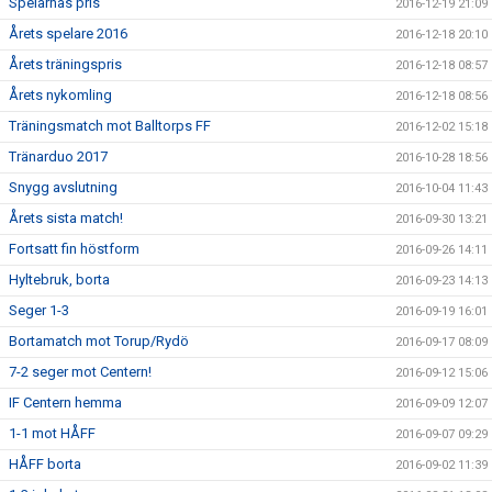
Spelarnas pris
2016-12-19 21:09
Årets spelare 2016
2016-12-18 20:10
Årets träningspris
2016-12-18 08:57
Årets nykomling
2016-12-18 08:56
Träningsmatch mot Balltorps FF
2016-12-02 15:18
Tränarduo 2017
2016-10-28 18:56
Snygg avslutning
2016-10-04 11:43
Årets sista match!
2016-09-30 13:21
Fortsatt fin höstform
2016-09-26 14:11
Hyltebruk, borta
2016-09-23 14:13
Seger 1-3
2016-09-19 16:01
Bortamatch mot Torup/Rydö
2016-09-17 08:09
7-2 seger mot Centern!
2016-09-12 15:06
IF Centern hemma
2016-09-09 12:07
1-1 mot HÅFF
2016-09-07 09:29
HÅFF borta
2016-09-02 11:39