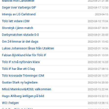
Mållöst mot Landvetter
2023-04-21 21:38
Seger över Varbergs GIF
2023-04-17 12:50
Intervju av LG Carlstrand
2023-04-15
Tölö lätt vidare i DM
2023-04-10 19:04
Storstryk i jämn match
2023-04-07 18:31
Derbymatchen slutade 0-0
2023-04-01 20:43
Om 24 timmar är det dags
2023-03-31 15:42
Lukas Johansson lånas från Utsikten
2023-03-31 14:56
Fabian Björklund klar för Tölö IF
2023-03-31 13:59
Tölö IF:s två nyförvärv klara
2023-03-30 16:03
Tölö IF har åter ett C-lag
2023-03-27 08:15
Tölö krossade Trönninge i DM
2023-03-20 15:37
Gustav Stark ny lagledare
2023-03-16 20:50
Miloš Marinkovi&#263; välkommen
2023-03-15 22:44
Hugo Ahlberg äntligen på bild
2023-03-15 22:12
WO i helgen
2023-03-13 08:15